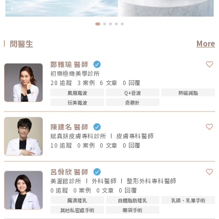
問醫生
More
鄭雅瑜 醫師
初樂極緻美學診所
28 追蹤
3 案例
6 文章
0 回覆
鳳凰電波
Q+音波
熱磁減脂
玩美電波
奇蹟針
陳建名 醫師
賦真妍皮膚專科診所
皮膚專科
醫師
10 追蹤
0 案例
0 文章
0 回覆
呂佾欣 醫師
美渥館診所
外科
醫師
整形外科專科
醫師
0 追蹤
0 案例
0 文章
0 回覆
魔滴隆乳
自體脂肪隆乳
乳頭、乳暈手術
其他私密處手術
眼袋手術