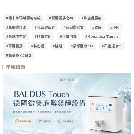
#德卡絲瑪射雷射系統
#蒙娜麗莎之吻
#私密處雷射
#私密處鬆弛
#私密處回春
#私密處緊實
#漏尿
#滲尿
#敏感度不足
#陰道老化
#陰道回春
#MonaLisa Touch
#蒙娜麗莎
#私密處
#陰道
#蒙娜麗莎ptt
#私密處 ptt
#私密處 dcard
不能錯過