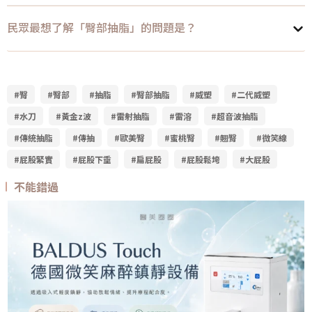
民眾最想了解「臀部抽脂」的問題是？
#臀
#臀部
#抽脂
#臀部抽脂
#威塑
#二代威塑
#水刀
#黃金z波
#雷射抽脂
#雷溶
#超音波抽脂
#傳統抽脂
#傳抽
#歐美臀
#蜜桃臀
#翹臀
#微笑線
#屁股緊實
#屁股下垂
#扁屁股
#屁股鬆垮
#大屁股
不能錯過