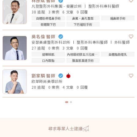
林彥斌 醫師
凡登整形外科集團 - 斐麗診所
整形外科專科
醫師
38 追蹤
3 案例
6 文章
0 回覆
自體肋骨隆鼻手術
鼻翼、鼻孔整型
縮鼻頭手術
假體墊下巴
下巴縮短手術
吳名倫 醫師
安瑟美膚整形外科診所
整形外科專科
醫師
外科
醫師
27 追蹤
0 案例
3 文章
0 回覆
提眼瞼肌
內視鏡前額五爪拉皮手術
自體脂肪隆乳
口內取脂
腹直肌重建手術
劉家驎 醫師
欣莘時尚美學診所
20 追蹤
0 案例
4 文章
0 回覆
尋求專業人士建議