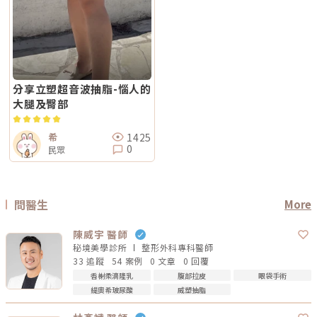
分享立塑超音波抽脂-惱人的
大腿及臀部
1425
希
0
民眾
問醫生
More
陳威宇 醫師
秘境美學診所
整形外科專科
醫師
33 追蹤
54 案例
0 文章
0 回覆
香榭柔滴隆乳
腹部拉皮
眼袋手術
緹奧希玻尿酸
威塑抽脂