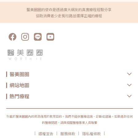
醫美圈圈的使命是透過廣大網友的真實療程經驗分享
協助消費者少走冤枉路並選擇正確的療程
醫美圈圈
網站地圖
熱門療程
刊載於醫美圈圈內的資訊僅用於教育目的。我們不提供醫療諮詢、診斷或建議。如果遇到任何
的醫療問題，請與相關醫療專業人員聯繫
|
|
|
|
版權宣告
服務條款
隱私權條款