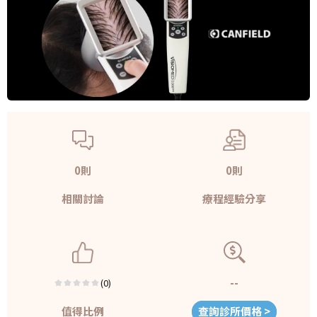
0則
0則
相關討論
療程經驗分享
--
(0)
值得比例
查詢診所價格 >