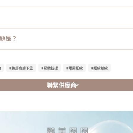
問題是？
弛
#臉部皮膚下垂
#緊緻拉提
#眼周細紋
#細紋皺紋
聯繫供應商