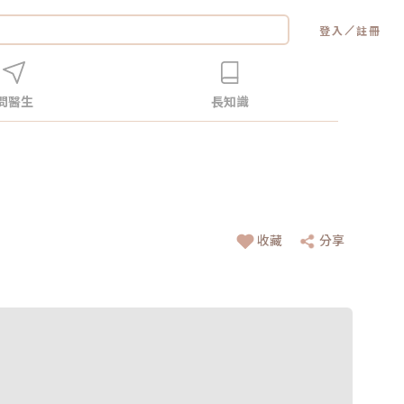
／
登入
註冊
問醫生
長知識
收藏
分享