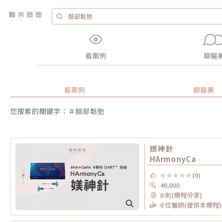
看案例
聊醫
看案例
聊醫美
您搜索的關鍵字：＃臉部鬆弛
媄神針
HArmonyCa
(0)
40,000
0 則(療程分享)
0 位醫師(提供本療程)