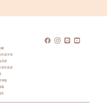
肉毒
女乳症手術
晶亮瓷
代海芙音波
達
發凍脂
減脂
隆乳