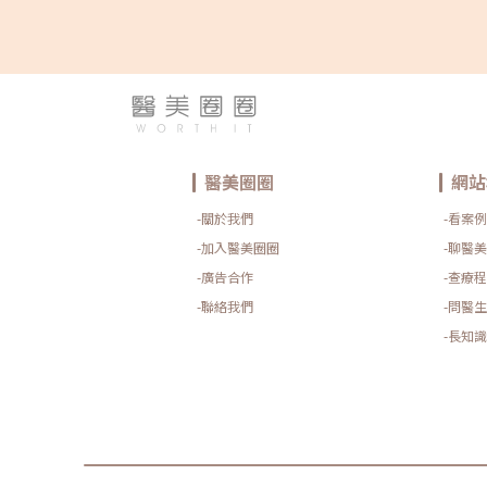
醫美圈圈
網站
-關於我們
-看案例
-加入醫美圈圈
-聊醫美
-廣告合作
-查療程
-聯絡我們
-問醫生
-長知識