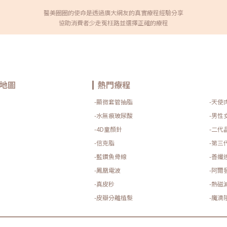
醫美圈圈的使命是透過廣大網友的真實療程經驗分享
協助消費者少走冤枉路並選擇正確的療程
地圖
熱門療程
-顯微套管抽脂
-天使
-水無痕玻尿酸
-男性
-4D童顏針
-二代
-倍克脂
-第三
-藍鑽魚骨線
-善纖
-鳳凰電波
-阿爾
-真皮秒
-熱磁
-皮瓣分離植髮
-魔滴