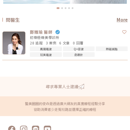
問醫生
More
鄭雅瑜 醫師
初樂極緻美學診所
28 追蹤
3 案例
6 文章
0 回覆
鳳凰電波
Q+音波
熱磁減脂
玩美電波
奇蹟針
尋求專業人士建議
醫美圈圈的使命是透過廣大網友的真實療程經驗分享
協助消費者少走冤枉路並選擇正確的療程