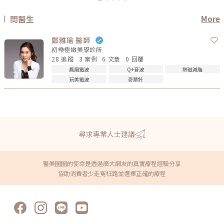
問醫生
More
鄭雅瑜 醫師
初樂極緻美學診所
28 追蹤
3 案例
6 文章
0 回覆
鳳凰電波
Q+音波
熱磁減脂
玩美電波
奇蹟針
尋求專業人士建議
醫美圈圈的使命是透過廣大網友的真實療程經驗分享
協助消費者少走冤枉路並選擇正確的療程