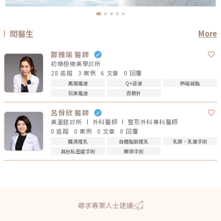
問醫生
More
鄭雅瑜 醫師
初樂極緻美學診所
28 追蹤
3 案例
6 文章
0 回覆
鳳凰電波
Q+音波
熱磁減脂
玩美電波
奇蹟針
呂佾欣 醫師
美渥館診所
外科
醫師
整形外科專科
醫師
0 追蹤
0 案例
0 文章
0 回覆
魔滴隆乳
自體脂肪隆乳
乳頭、乳暈手術
其他私密處手術
眼袋手術
尋求專業人士建議