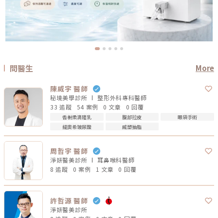
問醫生
More
陳威宇 醫師
秘境美學診所
整形外科專科
醫師
33 追蹤
54 案例
0 文章
0 回覆
香榭柔滴隆乳
腹部拉皮
眼袋手術
緹奧希玻尿酸
威塑抽脂
周哲宇 醫師
淨妍醫美診所
耳鼻喉科
醫師
8 追蹤
0 案例
1 文章
0 回覆
許哲源 醫師
淨妍醫美診所