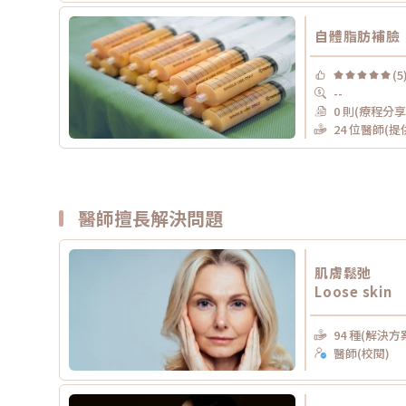
自體脂肪補臉
(5
--
0 則(療程分享
24 位醫師(
醫師擅長解決問題
肌膚鬆弛
Loose skin
94 種(解決方
醫師(校閱)