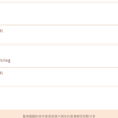
案)
tring
案)
醫美圈圈的使命是透過廣大網友的真實療程經驗分享