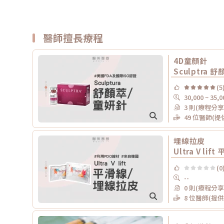
醫師擅長療程
4D童顏針
Sculptra 舒
(5
30,000 ~ 35,0
3 則(療程分享
49 位醫師(
埋線拉皮
Ultra V lift
(0
--
0 則(療程分享
8 位醫師(提