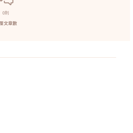
0則
覆文章數