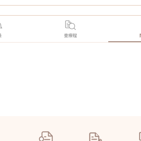
美
查療程