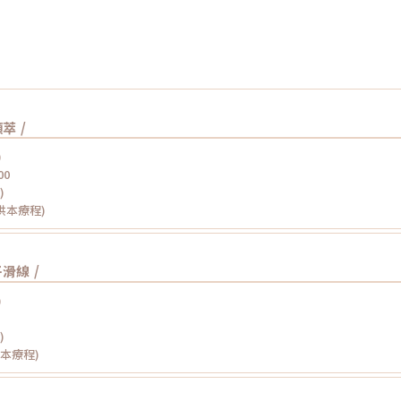
顏萃 /
)
00
)
提供本療程)
 平滑線 /
)
)
供本療程)