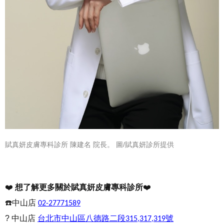
賦真妍皮膚專科診所
陳建名 院長。 圖/賦真妍診所提供
❤️
想了解更多關於賦真妍皮膚專科診所
❤️
☎️
中山店
02-27771589
?
中山店
台北市中山區八德路二段
號
315,317,319