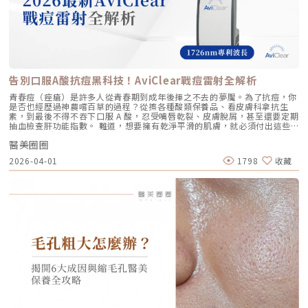
Profhilo不僅適合輕熟女族群，也非常適合希望改善整體膚況、延緩老化的
保每一發熱凝結點都精確落在支撐輪廓的關鍵地基上。 即時監控探頭貼合
人。尤其推薦給以下族群： 面臨初老症狀者： 臉部、頸部或手部出現細
度：防止因貼合不全導致的表皮燙傷。二、 三種鬆弛型態：妳需要的是
紋、輕微鬆弛，以及肌膚彈性下降、缺乏緊實感的人。 膚質困擾者： 肌膚
「拉提」還是「緊緻」？很多客人到診間會直接說：「我要打音波。」但我
乾燥、毛孔粗大、膚色不均或膚質粗糙，希望透過深層保濕來全面提升膚況
通常會先進行細緻的觸診與影像觀察，因為「鬆弛」其實分為不同層次。如
的人。 追求自然效果者： 不希望外觀有大幅度改變，只想透過自然、漸進
果診斷錯誤，治療效果就會大打折扣。我將臉部老化歸納為三種主要型態，
的方式讓自己看起來更年輕、更有氣色。 對其他療程敏感者： 曾對雷射、
並給予不同的客製化建議：2.1 筋膜鬆弛型（結構下垂）這是最適合美國音
能量儀器等療程反應較大，或希望尋找一種低風險、低修復期的保養方式。
波二代的族群。表現為下顎線模糊、嘴角下垂（木偶紋）、整體輪廓往下
這項療程也特別受到熟齡上班族歡迎，因為療程快、不影響日常作息，對於
墜。這類問題的根源在於 SMAS 筋膜層失去張力，需要透過美音二代深達
告別口服A酸抗痘黑科技！AviClear戰痘雷射全解析
忙碌但仍想維持好氣色的族群非常友善。璞菲洛療程建議與效果說明璞菲洛
4.5mm 的聚焦能量，從地基進行「拉提」。2.2 表皮鬆弛型（膚質鬆軟）
建議以三次療程為一完整週期，前兩次治療間隔約30天，第三次則可延長至
如果妳覺得臉部皮膚軟爛、毛孔粗大、布滿細紋，這通常是真皮層膠原蛋白
青春痘（痤瘡）是許多人從青春期到成年後揮之不去的夢魘。為了抗痘，你
4至6個月後進行。必要時，醫師會根據患者肌膚老化程度，評估是否安排加
流失。此時我會建議以「無雙電波」或「鳳凰電波」為主，強化表層的「緊
是否也經歷過神農嚐百草的過程？從擦各種酸類保養品、看皮膚科拿抗生
強治療，以達到最佳效果。大部分患者在首次治療後約2至4週，能感受到肌
緻」，若能搭配美音二代 1.5mm 或 3.0mm 的探頭進行分層治療，效果會
素，到最後不得不吞下口服 A 酸，忍受嘴唇乾裂、皮膚脫屑，甚至還要定期
膚保濕度提升與質感柔嫩。完整療程結束後，肌膚彈性、細緻度與毛孔緊實
更全面。2.3 脂肪下移型（贅肉堆積）有些人老化表現是法令紋上方擠出一
抽血檢查肝功能指數。 難道，想要擁有乾淨平滑的肌膚，就必須付出這些
度明顯改善，效果可維持數月，期間因人而異，與個人膚質及保養習慣相
塊肉，或是出現明顯的雙下巴。這類族群除了筋膜拉提，還需要美音二代對
代價嗎？ 隨著醫學美容科技的進步，抗痘治療終於迎來了劃時代的突破。
關。針對肌膚老化較嚴重的患者，醫師會提供客製化療程方案，確保治療成
脂肪組織產生的微熱效應來進行收斂，收緊鬆贅組織，恢復線條的俐落感。
醫美圈圈
全球首款獲得美國 FDA 認證，專門針對「皮脂腺」進行治療的 AviClear 戰
效符合期待。為何完成完整療程後仍需定期補打？雖然Profhilo在第一年完
三、 關於痛感與效果：二代真的不一樣嗎？「醫師，聽說美國音波非常
痘雷射 正式問世。它主打不需依賴藥物、無嚴重副作用，透過專利
成三次療程後，可促進皮膚彈力蛋白的新生，但其成分會在體內逐漸代謝，
2026-04-01
1798
收藏
痛，是真的嗎？」這是許多客人心中的陰影。的確，第一代美國音波因其能
1726nm 波長雷射，從根源「關閉」過度活躍的皮脂腺。 這篇文章將帶你
約在施打後28天開始減少。儘管如此，Profhilo所啟動的生物刺激作用能持
量輸出極為強悍扎實，對某些痛感較敏感的客人來說確實是一大挑戰。但
全面深入了解 AviClear 戰痘雷射的作用原理、與傳統治療的差異、療程細
續約3個月左右。隨著時間流逝，皮膚的保濕度與細胞活化功能會逐漸降
Ultherapy Prime（美音二代）在 2026 年能被醫美圈推崇，關鍵就在於它
節以及真實的術後效果，幫助你評估這項抗痘黑科技是否適合自己。為什麼
低，肌膚質感可能回復至治療前的狀態。加上年齡增長與環境壓力，皮膚細
大幅優化了「舒適度」。3.1 減痛技術的優化美音二代優化了能量輸出的波
痘痘總是反覆發作？看懂萬惡之源「皮脂腺」在認識 AviClear 戰痘雷射之
胞活力下降，因此建議每3至4個月進行一次補打，持續激活肌膚，維持年輕
型與頻率，使熱能釋放更加穩定均勻。在臨床操作中，我發現客人的耐受度
前，我們必須先了解痘痘（痤瘡）究竟是怎麼形成。青春痘的生成機制主要
健康。一項針對40至65歲受試者的研究顯示，接受兩次Profhilo注射（間
顯著提升，不再需要像早期那樣「痛到想哭」。 見效時間：治療當下因組
包含四大關鍵： 皮脂分泌過盛：受到賀爾蒙、壓力、飲食或基因影響，皮
隔30天）後，在1個月與4個月的評估中，皮膚彈性與保濕度均有顯著提
織受熱收縮，會有 10-20% 的即時拉提感。真正的巔峰效果會在術後 2–3
脂腺製造出過多的油脂。 毛囊角化異常：老廢角質無法正常代謝，與油脂
升，且效果可維持至少4個月。受試者自我評估亦反映皺紋減少、肌膚更緊
個月，隨著膠原蛋白的大量新生，輪廓會日益清晰。 維持時間：在規律的
混合後堵塞毛孔，形成粉刺。 痤瘡桿菌增生：堵塞的無氧毛孔成為痤瘡桿
緻，印證持續治療的重要性。（參考來源：Sparavigna et al., 2022）璞
生活作息下，一次優良的治療效果可維持 12–18 個月。四、 蔡醫師的減齡
菌（C. acnes）的溫床，細菌大量繁殖。 發炎反應：細菌代謝物引發免疫
菲洛療程前後注意事項術前： 停止服用抗凝血藥物（如阿斯匹靈、維他命
處方箋：美音二代的精準佈點很多診所標榜「破千條」的音波，但我始終堅
反應，導致紅腫、化膿，形成嚴重的囊腫型或膿皰型痘痘。在這四個環節
E） 治療當天避免化妝、飲酒 保持作息規律，避免熬夜與重度壓力術後：
持：條數不是越多越好，精準度才是關鍵。過多的能量可能造成脂肪萎縮
中，「皮脂分泌過盛」是啟動後續一連串災難的開關。傳統的治療方式，如
24小時內避免按摩施打部位 三天內避免劇烈運動與三溫暖 一週內避免臉部
（臉凹），過少則無感。在辰美學，我會根據每一位客人的臉型厚薄、鬆弛
抗生素主要針對殺菌；外用酸類主要針對去角質。唯有口服 A 酸能夠有效抑
熱敷與刺激性護膚產品 建議加強保濕、防曬，幫助效果延長璞菲洛副作用
程度，規劃專屬的能量地圖。以下是 2026 年我常用的建議處方： 施作區
制皮脂腺分泌，這也是為什麼口服 A 酸過去被視為治療嚴重痘痘的終極武
與風險Profhilo屬於非交聯玻尿酸，不含化學交聯劑，生物相容性極佳，副
域 建議條數參考 蔡醫師臨床改善重點 全臉輪廓拉提 500 – 800 條 筋膜拉
器。然而，口服 A 酸伴隨著全身性的副作用。而 AviClear 戰痘雷射的誕
作用相對少。常見輕微反應包括： 注射處短暫腫脹、微紅 局部輕微瘀青
提改善法令紋 中下臉重點加強 300 – 500 條 筋膜拉提改善嘴邊肉 眼周與提
生，就是為了一次解決這個痛點：我們能不能在不吃藥的情況下，精準且長
（數日內可自行消退） 極少數人可能會有輕微搔癢或壓痛感，通常在數天
眉 100 – 200 條 改善眼尾下垂。 4.1 複合式療程的加乘效果如果想要達到