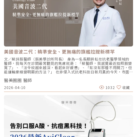
利高、低分子量玻尿酸複合配方，在不添加交聯劑的情況下，能刺激皮膚深
滲透進頸部真皮層，不是填平皺紋，而是從底層重塑頸部肌膚的厚度與張
層的纖維母細胞、角質細胞和脂肪細胞，促使膠原蛋白和彈力蛋白大量新
力，是目前改善頸部質感的首選。3. 手背（雞爪手）：重建真皮層的緊實度
生，從源頭改善肌膚鬆弛與老化問題。2. 全面改善膚況：不只填補，更提升
雙手最容易因彈力蛋白流失而顯得乾癟、血管明顯。Profhilo 透過「非填
整體膚質有別於傳統玻尿酸的局部填充，璞菲洛注射後會均勻擴散至皮膚的
充」的方式，啟動手背肌膚的自我修復機制。它不僅是補水，更是透過生物
真皮層與皮下組織。這使得它能全面性地改善肌膚，包括： 提升肌膚緊實
重塑增加組織的彈性與結構感，讓手背肌膚恢復細緻平滑，找回如少女般優
度與彈性 深層補水、改善乾燥與粗糙 減少細紋、改善膚色不均3. 自然柔和
雅的肌膚張力。4. 口周細紋：自然軟化而不僵硬對於愛笑或年長客戶常見的
的效果：告別「饅化臉」璞菲洛的質地較輕盈、流動性高，主要作用提升肌
唇周紋，若使用傳統填充物，常會因為增加了體積而讓表情變得僵硬。
膚本身的飽滿度與光澤，而不是增加額外體積。因此，能帶來自然、柔和的
Profhilo 透過液態拉皮的原理，在不改變五官比例的前提下，誘導唇周肌
改善效果，避免了傳統填充劑可能導致的僵硬或「饅化」現象，讓你看起來
膚新生彈力蛋白，從底層「軟化」細小紋路，讓整個人看起來更加柔和、自
就像是膚況變好了，而不是動了手腳。4. 獨創 BAP 五點注射技術：療程更
然。六、 蔡醫師的診間建議：如何規劃妳的「逆時針」計畫？在辰美學，
舒適、更快速採用獨家的 BAP (Bio Aesthetic Points) 五點注射技術。醫師
我們追求的是「長效且細膩」的美，而非瞬間的煙火式改變。針對初次接觸
只需在臉部兩側各選擇五個精準的生物美學點進行注射，就能讓玻尿酸均勻
Profhilo 逆時針 的客戶，我通常會建議以「週期性重塑」的方式來規劃妳
美國音波二代：精準安全、更無痛的旗艦拉提新標竿
擴散至全臉。這大大減少了注射的針數和疼痛感，也降低了術後瘀青和腫脹
的專屬美學地圖：1. 基礎療程：建議至少進行 2 至 3 次為了達到最佳的彈
的機率，讓療程更加舒適、快速。5. 高濃度、不含交聯劑：安全性高、低發
力蛋白新生與肌底環境優化，單次施打僅是啟動信號，完整的重塑需要時間
文／蔡詩辰醫師（辰美學診所院長） 身為一名長期耕耘在抗老醫學領域的
炎風險以高濃度玻尿酸為主要成分，且製程中不使用任何化學交聯劑，能有
堆疊： 啟動期（第 1 次與第 2 次）： 建議間隔 1 個月施打。這兩次密集的
醫師，我每天在診間最常聽見的焦慮就是：「蔡醫師，我感覺最近拍照臉變
效降低注射後的發炎反應與過敏風險。同時，也經過多項國際認證，確保了
治療能確保高濃度玻尿酸在真皮層內建立穩固的擴散網絡，全面活化纖維母
寬了」、「法令紋越來越深，看起來好疲憊」、「有沒有那種不用開刀，但
產品的純淨與安全性。逆時針（Profhilo） vs. 傳統玻尿酸比較 療程名稱
細胞。 強化期（第 2 次與第 3 次）： 建議間隔3到6個月進行第三次施打。
能讓輪廓線變明顯的方法？」 在非侵入式抗老科技日新月異的今天，市面
逆時針 (Profhilo) 傳統玻尿酸填充劑 主要功能 「生物重塑」(Bio-
這是一個關鍵的鞏固點，能延續細胞的再生信號，讓拉皮效果更具層次感。
上的音波儀器琳瑯滿目。但每當病患詢問我最信任哪一台儀器時，我的首選
remodeling)， 刺激膠原蛋白和彈力蛋白再生，從根本改善膚質 「填充」
維持期： 經過這 3 次完整的週期療程後，肌膚的緊緻度與細緻質感通常可
醫美圈圈 醫師
始終是 Ultherapy 美國音波。而在 2026 年的現在，隨著 Ultherapy
和「支撐」， 用於填補凹陷、雕塑輪廓 成分組成 專利技術結合高低分子玻
以維持九個月左右的時間。2.術後照護：輕盈無負擔的修復由於 Profhilo
Prime（美音二代） 的問世，醫美界正式進入了「精準醫療」的新紀元。這
2026-04-10
1032
收藏
尿酸， 64mg/2ml 高濃度，無交聯劑 玻尿酸會添加交聯劑，以增加黏度和
是極高純度的玻尿酸且不含化學交聯劑，術後反應極輕。只需在 24 小時內
篇文章，我將以專業醫師的角度，深度拆解為什麼美音二代會成為我臨床治
支撐力， 能維持體積不被快速分解 作用機制 注射後會均勻擴散至皮膚深
避免劇烈運動與高溫環境（如溫泉、蒸氣室、高溫瑜伽），其餘日常生活、
療的核心，以及它如何重新定義抗老的黃金標準。一、 為什麼「看得到」
層， 像「液態電波」一樣，透過非發炎機制喚醒細胞自我修復 注射後會停
上妝均不受影響，非常適合行程滿檔的都會女性。結語：美，是找回妳原本
才是真安全？DeepSEE® 即時影像導引的革命在進行音波拉提治療時，我常
留在特定部位， 透過體積來填補或塑形 效果呈現 效果是漸進且全面的，讓
的自然光采抗老不應該是「加法」，而是「還原」。Profhilo 逆時針的哲
跟病患分享一個觀念：音波拉提不是「能量越強越好」，而是「能量要打在
肌膚變得更緊緻、 有彈性、有光澤，視覺上更自然 效果是立即且局部的，
學與辰美學的理念不謀而合：我們不希望客戶變得不像自己，我們希望妳在
對的地方」。每個人的皮膚厚度、皮下脂肪分布、筋膜層（SMAS）的深
能看到凹陷處被填平、 輪廓變得立體 適用對象 適合想改善肌膚鬆弛、細
未來的日子裡，依然保有那份緊緻、透亮的彈力美感。妳不需要厚重的粉底
度，甚至是神經血管的走勢都完全不同。即便是在同一個人的臉上，左側與
紋、膚質乾燥、 彈性下降，追求自然效果的人 適合想填補淚溝、法令紋、
來遮蓋疲態，因為最美的底妝，就是妳健康的真皮層。如果妳也想體驗這種
右側的組織密度也存在差異。傳統的音波療程多半屬於「盲打」，醫師只能
豐頰、豐下巴或鼻子，追求局部立體效果的人 維持時間 約6 ~ 12個月 （需
「由內而外」的重塑感，歡迎來到辰美學，讓我們為妳量身定制專屬的逆齡
憑藉經驗去推測深度，這就像是在迷霧中航行，風險與不穩定性自然較高。
視個人體質、代謝與保養習慣而異） 約6～18個月 （因品牌、分子大小及
處方箋。「詳細內容請詳見辰美學官網」
1.1 精準醫療的「透視眼」最新的Ultherapy Prime 美國音波二代搭載了升
個人體質而異） 值得一提的是，它不像音波拉提需要靠機器操作、產生熱
級版 DeepSEE® 即時影像技術。在施打的每一條能量時，我都能透過 2X 高
能導致術後紅腫，也不會像玻尿酸填充容易造成過度膨脹的人工感，而是像
清螢幕清晰地看見病患當下的組織層級。這意味著： 避開神經與骨頭：大
「智慧型保養」，漸進式修復你的肌膚底層架構。哪些人適合做璞菲洛？
幅降低因能量落點錯誤導致的劇痛或副作用。 精準鎖定 SMAS 筋膜層：確