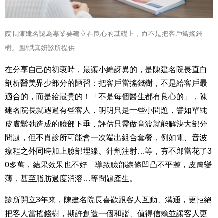
院長陳建名認為專業要建立在良心的基礎上，而不是把客戶當搖錢
樹。
圖/賦真妍診所提供
在分享自己的初衷時，最讓小編訝異的，是陳建名院長直白
剖析醫美界少部分的陋習：把客戶當搖錢樹，不是給客戶最
適合的，而是給最貴的！「
不是每個醫生都有良心的
」，陳
建名院長就遇過
有些客人，明明只是一些小問題，譬如單純
皮膚鬆弛造成的臉部下垂，評估只需做音波就能解決大部分
問題，但不肖診所可能會一次端出組合套餐，例如電、音波
療程之外同時加上臉部埋線、針劑注射…等，夯不郎當花了3
0多萬，結果效果也不好，導致臉部線條凹凸不平整，皮膚變
薄，甚至脂肪過度消溶…等問題產生。
診所開立3年來，陳建名院長
喜歡跟客人互動、溝通，更拒絕
把客人當搖錢樹
，期許創造一個和諧、值得信賴並讓客人更