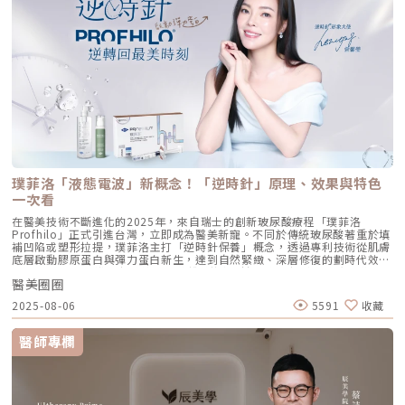
力蛋白。這種全方位的重塑效果，能讓下顎線變清晰，讓細紋從底層淡化。
事https://answer-skincare.com/安瑟美膚整形外科診所
這就是為什麼它被暱稱為「液態電波」。電波是靠「熱能」刺激新生，而
FBhttps://www.facebook.com/AnswerClinic安瑟美膚整形外科診所
Profhilo 是靠「生物分子信號」啟動新生。對於皮膚薄、怕痛或不適合高
IGhttps://www.instagram.com/aclinic.group/吳名倫醫師：Dr.Allen 整
能量儀器的客戶來說，這是一個非常理想的選擇。四、 蔡醫師的精準美
形醫美體塑學苑https://www.facebook.com/drallenbody吳名倫醫師
學：BAP 五點拉提點位解析施打 Profhilo 是一門藝術。我們採用國際標準
IGhttps://www.instagram.com/psdr_allen/安瑟美膚整形外科診所地
的 BAP（Bio Aesthetic Points）五點拉提打法，這五個點是避開重要血
址：臺北市大安區安和路一段113號2樓之1電話：（02）7709-9398
管、精準對準臉部支撐結構的黃金位置： [1] 顴骨高點： 位於顴骨最突出的
地方，需離眼睛外側至少 2 公分。能像掛鉤一樣，為中臉提供向上向外的支
撐力。 [2] 鼻翼與瞳孔垂直線交界： 在鼻翼與耳廓之間畫出水平線，再從瞳
孔中線畫垂直線，兩線交交叉處作為注射點。能有效改善法令紋，飽滿面中
部。 [3] 耳廓下前緣： 位於耳廓下緣的前方約 1 公分處。是收緊臉部外側
輪廓、強化下頷線條的關鍵。 [4] 下頷嘴角交界： 在下巴中軸線的三分之一
處畫垂直線，再向唇角方向移動 1.5 公分。可以修飾木偶紋，改善嘴角下
垂。 [5] 下顎角前緣： 位於下顎角前側約 1 公分處。幫助拉緊腮幫子多餘
璞菲洛「液態電波」新概念！「逆時針」原理、效果與特色
的鬆弛組織，讓下顎線條清晰。五、 哪些部位最適合 Profhilo 逆時針？
Profhilo 逆時針之所以能成為抗老界的寵兒，不僅是因為它的成分純淨，
一次看
更因為它解決了傳統醫美難以觸及的「盲區」。它不靠體積填充，而是透過
在醫美技術不斷進化的2025年，來自瑞士的創新玻尿酸療程「璞菲洛
「液態拉皮」的概念，從根本提升肌膚彈性。以下四個部位是我在臨床運用
Profhilo」正式引進台灣，立即成為醫美新寵。不同於傳統玻尿酸著重於填
中最推薦的：1. 臉部液態拉皮：BAP 五點精準誘導這是 Profhilo 的核心應
補凹陷或塑形拉提，璞菲洛主打「逆時針保養」概念，透過專利技術從肌膚
用。與傳統玻尿酸增加臉部「厚重感」或「體積支撐」的邏輯完全不同，
底層啟動膠原蛋白與彈力蛋白新生，達到自然緊緻、深層修復的劃時代效
Profhilo 本質上是液態拉皮。我們採用國際標準的 BAP（Bio Aesthetic
果。 Profhilo更邀請郭台銘夫人曾馨瑩擔任形象大使，迅速成為市場焦
Points）五點注射法，這五個點是避開重要血管、精準將玻尿酸導入真皮層
醫美圈圈
點。我們將帶你全面認識這項創新療程，從作用原理、五大特色到適合對象
的黃金位置： 顴骨高點：啟動中臉肌膚的生物重塑，優化張力。 鼻翼瞳孔
與常見問題，一次搞懂「逆時針玻尿酸」的魅力！ 璞菲洛Profhilo是什
交界：透過提升肌膚彈力，自然弱化法令紋的視覺感。 耳廓下前緣：強化
2025-08-06
5591
收藏
麼？ 璞菲洛是一項注射型玻尿酸產品，由瑞士IBSA研發，正式名稱為「高
臉部外側緊緻度，讓輪廓不再鬆垮。 下頷嘴角交界：改善嘴角周圍的鬆
低分子玻尿酸皮下植入劑」，在台灣獲得衛福部核准，俗稱為「逆時針」。
弛，恢復皮膚原有的拉力。 下顎角前緣：誘導彈力蛋白新生，收緊下頷邊
與傳統玻尿酸不同，璞菲洛不以填補凹陷為目的，而是透過生物重塑（bio-
緣的曲線。這五個點位並非用來「填充凹陷」，而是作為信號啟動點，讓玻
醫師專欄
remodeling）方式，喚醒肌膚自身的修復機能，促進膠原蛋白和彈力蛋白
尿酸在皮下如水幕般擴散，誘導彈力蛋白大量新生，像是在皮下植入了一層
的生成，達到自然緊緻與改善膚質的效果。璞菲洛Profhilo的五大特色璞菲
隱形的「彈力網」，讓下顎線與中臉自然回歸緊緻狀態。2. 火雞頸與橫向頸
洛之所以能引發醫美界關注，主要在於它與傳統玻尿酸有著本質上的不同，
紋：修復彈力纖維的救星頸部皮膚極薄，且缺乏支撐結構，老化多半是因為
透過獨特技術從根本上改善肌膚狀態。以下是璞菲洛最突出的五大特色：1.
彈力纖維斷裂。傳統填充型玻尿酸因為有化學交聯，施打後容易因重力或皮
獨特「生物重塑」機制：啟動膠原與彈力蛋白再生璞菲洛的核心技術採用專
膚過薄而產生凸起（毛毛蟲現象）。Profhilo 具備極佳的流動性，能均勻