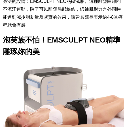
身法的設備：
EMSCULPT NEO
熱磁減脂。這種雕塑曲線的
不流汗運動，除了可以
雕塑局部線條，鍛鍊肌耐力之外同時
能達到減少脂肪量及緊實的效果，
陳建名院長
表示約4-8堂療
程就會有感。
泡芙族不怕！
EMSCULPT NEO
精準
雕琢妳的美