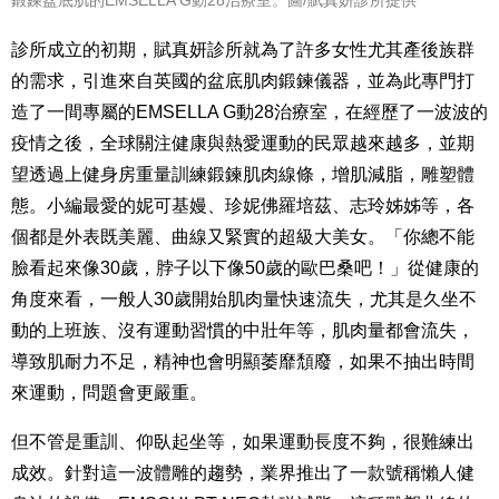
鍛鍊盆底肌的EMSELLA G動28治療室
。
圖/賦真妍診所提供
診所成立的初期，賦真妍診所就為了許多女性尤其產後族群
的需求，引進來自英國的盆底肌肉鍛鍊儀器，並為此專門打
造了一間專屬的EMSELLA G動28治療室，在
經歷了一波波的
疫情之後，全球關注健康與熱愛運動的民眾越來越多，並期
望透過上健身房重量訓練鍛鍊肌肉線條，增肌減脂，雕塑體
態。小編最愛的妮可基嫚、
珍妮佛羅培茲、
志玲姊姊等，各
個都是外表既美麗、曲線又緊實的超級大美女。「你總不能
臉看起來像30歲，脖子以下像50歲的歐巴桑吧！」從健康的
角度來看，一般人30歲開始肌肉量快速流失，尤其是久坐不
動的上班族、沒有運動習慣的中壯年等，肌肉量都會流失，
導致肌耐力不足，精神也會明顯萎靡頹廢，如果不抽出時間
來運動，問題會更嚴重。
但不管是重訓、仰臥起坐等，如果運動長度不夠，很難練出
成效。針對這一波體雕的趨勢，業界推出了一款號稱懶人健