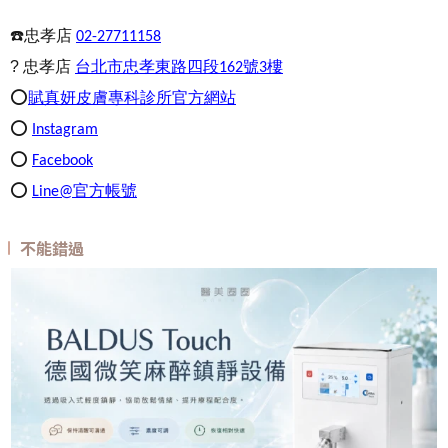
☎️
忠孝店
02-27711158
?
忠孝店
台北市忠孝東路四段
號
樓
162
3
⭕️
賦真妍皮膚專科診所
官方網站
⭕️
Instagram
⭕️
Facebook
⭕️
官方帳號
Line@
不能錯過