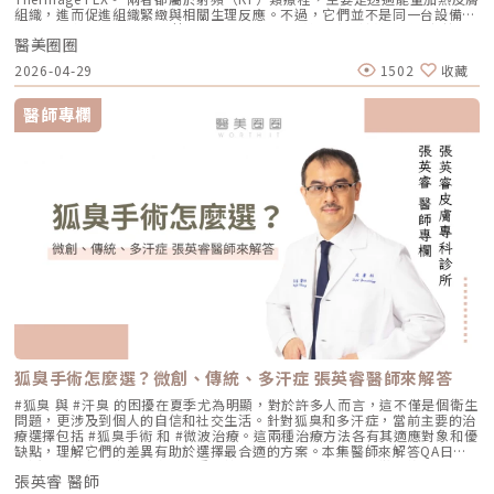
肪厚度、骨架與皮膚狀況去規劃。打錯層次、能量過高或發數不合適，都可
外線較為敏感，建議使用足夠防曬係數（如 SPF30–50 以上），並搭配帽
組織，進而促進組織緊緻與相關生理反應。不過，它們並不是同一台設備，
膚需求： 曬斑、雀斑、老人斑、顴骨母斑 膚色暗沉不均，看起來不夠乾淨
能影響效果與安全性。電波、音波、傳統拉皮手術差異表 項目 電波拉提 音
子、陽傘等物理性防曬，以降低色素沉澱的風險。3. 避免刺激性保養於恢復
也不只是名稱不同而已。 簡單來說： 鳳凰電波較常被用於輪廓緊緻與拉提
做過除斑，但怕反黑、怕紅腫 希望治療後恢復期短、隔天能上班 膚質偏薄
波拉提 傳統拉皮手術 療程原理 使用RF射頻能量，透過熱能刺激膠原蛋白收
期間內，應暫停使用酸類（如果酸、水楊酸）、A醇、去角質及高刺激性美
醫美圈圈
需求，屬於單極射頻應用的代表療程； 無雙電波則為結合單極與雙極射頻
或偏敏感，不敢嘗試侵略性太高的治療Reepot AI時光雷射的效果：一次能
縮與新生 使用聚焦式超音波能量，將熱能聚焦到特定深度，刺激組織收縮
白產品。實際恢復時間會依療程種類與個人膚況不同，建議依照醫師指示逐
的複合式電波療程，常被用於同時兼顧緊緻與膚質改善。 根據原廠資料，
改善什麼？以下為臨床上常見改善情況（效果因個人皮膚而異）： 斑點淡
與膠原蛋白新生 透過外科手術方式，移除多餘皮膚，並重新拉提、固定鬆
2026-04-29
1502
收藏
步恢復日常保養。毛孔粗大常見問題Q&A Q1：做完醫美，毛孔就可以「完
Thermage 為非侵入式射頻療程，可應用於肌膚緊緻與平滑需求；而
化明顯 膚色提亮、均勻度提升 老人斑變淡、邊界變柔和 妝感變乾淨，妝更
弛組織 作用方向 偏向皮膚緊緻、細紋、膚質與鬆弛感改善 偏向深層支撐、
全消失」嗎？ 這是不切實際的期望喔！毛孔是皮膚正常的生理結構，不可
DENSITY 則採用單極與雙極射頻能量，可作用於不同皮膚層次。 這也是為
貼更亮 肌膚質地有細緻感Reepot 術後恢復期與照護指南Reepot 最大優勢
輪廓拉提、下顎線與嘴邊肉改善 偏向明顯鬆弛、下垂組織與多餘皮膚的結
能完全消失不見。醫美療程的目標是讓變大、變形毛孔「縮小、變淺」，讓
什麼許多人在選擇療程時會產生疑問： 我需要的是「輪廓拉提」，還是
之一就是修復期短。常見反應淡淡泛紅：1–3 天斑點結痂／色素加深：3–7
醫師專欄
構性改善 常見作用層次 真皮層、皮下組織，依儀器與能量設定不同 真皮
肌膚在視覺上達到平滑、細緻的效果，也就是俗稱的「水煮蛋肌」狀態。
「膚質細緻」？ 我適合鳳凰電波，還是無雙電波？ 兩者是否可以搭配施
天代謝期：1–2 週術前事項1. 治療部位若有傷口、感染或過敏發炎需等肌膚
層、皮下組織、筋膜層等不同深度，依探頭與機型不同 皮膚、皮下組織、
Q2：打雷射縮毛孔，皮膚會不會越打越薄？ 正確的雷射治療不但不會讓皮
作？ 以下將用較好理解的方式，帶你一次釐清兩者差異。什麼是鳳凰電波
恢復後再施作。2. 有心律調節器、光敏感或慢性疾病者需由醫師評估安全
SMAS筋膜層等，依手術方式不同 適合部位 臉部、眼周、下顎線、頸部、身
膚變薄，反而會因為刺激真皮層膠原蛋白新生，讓肌膚變得更厚實、更有彈
Thermage FLX？鳳凰電波的正式名稱是 Thermage FLX，為台灣索塔
性。3. 孕婦、哺乳者與近期使用光敏藥物者不建議進行光電療程。4. 三個
體局部等，依機型適應症與醫師評估 額頭、眉眼、下半臉、下顎線、雙下
性！但前提是「間隔時間要充足」且「能量掌控得當」，過度頻繁的施打才
SoltaTaiwan Limited旗下的射頻設備。根據台灣原廠資料，Thermage
月內做過深層換膚或磨皮者需與醫師確認治療時機。5. 術前請避免日曬並停
巴、頸部等，依機型與探頭而定 臉部、下半臉、頸部等明顯鬆弛部位 主要
有可能破壞皮膚屏障。Q3：改善毛孔粗大，通常需要打幾次才有效？ 醫美
FLX 採用單極電容耦合射頻技術。所謂「電容耦合」，簡單來說就是能量透
止酸類、去角質與刺激性保養品。這些都有助於減少反黑。術後照護1. 人工
效果 緊緻肌膚、改善細紋、膚質變細緻、鬆弛感下降 拉提輪廓、改善嘴邊
不是變魔術，通常需要一個「療程」的規劃。以皮秒雷射或微針電波為例，
過皮膚表面傳導進入皮膚內部，無需破壞皮膚結構。它的特色是「單極電
皮需連續貼著約 14 天且不可自行撕除。2. 若人工皮翹起或濕潤可加貼更大
肉、下顎線模糊、臉部下垂感 改善明顯鬆弛、下垂與多餘皮膚，拉提幅度
通常會建議進行 3~5 次（每次間隔約 4~6 週）為一個完整療程。不過，多
波」。是能將熱能傳遞到較深層的皮膚組織，形成較廣泛的容積式加熱。一
片人工皮加強固定。3. 術後兩週內避免三溫暖、蒸氣、劇烈流汗與飲酒。4.
通常較明顯 適合對象 皮膚開始鬆、細紋變多、毛孔或膚質變粗、想讓臉看
數人在第 2 次治療後，就會感覺到上妝變得服貼、出油量減少的明顯變化
般民眾常聽到的「電波拉提」、「緊緻輪廓」、「改善鬆弛」，多半就是從
請按時回診由專業人員移除人工皮並檢查膚況。5. 如出現紅腫、刺癢或滲出
起來更緊緻的人 輪廓開始下垂、嘴邊肉明顯、下顎線不清楚、下半臉變重
了。Q4：我是容易泛紅的敏感肌或酒糟肌，也能做醫美縮毛孔嗎？需經醫
這類療程概念延伸而來。由於屬於非侵入式，不需要手術或注射，且通常恢
應立即聯絡診所處理。6. 色素代謝期間避免使用磨砂、卸妝棉與去角質產
的人 中重度鬆弛、皮膚明顯下垂、多餘皮膚較多，且能接受手術恢復期的
師審慎評估。敏感肌或酒糟肌因皮膚屏障較脆弱，若在發炎尚未穩定的情況
復期較短；效果可能在療程後逐漸顯現，並隨著時間持續變化。鳳凰電波適
品。7. 修復期需加強保濕並確實做好防曬。Reepot 的優勢到底在哪？與傳
人 麻醉方式 多數不需麻醉，或依疼痛耐受度使用表面麻醉、舒緩方式 依機
下進行高能量雷射，可能增加泛紅加劇或刺激反應的風險。因此治療重點通
合施打族群鳳凰電波比較常被期待用在以下需求： 臉部鬆弛感 下顎線不清
統雷射比較 療程項目 傳統除斑雷射 Reepot AI時光雷射 冷卻保護 冷卻可能
型、能量與個人耐受度，可能不需麻醉或搭配舒緩方式 通常需要局部麻
常會先放在「穩定膚況與降低發炎反應」，並依個別狀況調整可能的誘發因
楚 嘴邊肉或輪廓線變模糊 眼周細紋與鬆弛 身體局部肌膚鬆弛 常被作為年度
較簡單、 熱傷害風險較高 -2°C 到-6°C冷卻 +血管保護， 反黑風險較低 精
醉、舒眠麻醉或全身麻醉，依手術範圍而定 療程時間 約45分鐘至2小時，
素。待肌膚穩定後，再由醫師評估選擇較溫和的療程，例如微針類療程或能
型保養選項之一不過要特別注意，任何非侵入式儀器療程都不是拉皮手術，
準度 多仰賴醫師經驗判斷 斑點範圍、能量輸出 AI影像分析＋自動調能增精
依部位與發數不同 約30分鐘至1.5小時，依部位與發數不同 約2至4小時以
量可精準控制的微針電波，以循序漸進方式改善毛孔粗大與膚質細緻度。
也不是填充療程。它比較適合用來改善輕度到中度鬆弛，若已經有明顯皮膚
準 舒適度 熱感明顯，需敷麻 即時冷卻系統，可不需敷麻 反黑風險 較高 較
上，依手術範圍與複雜度不同 修復期 多數人修復期短，可能有暫時泛紅、
Q5：我平常有在擦酸類或A醇縮毛孔，做醫美前後需要停用嗎？建議暫停使
下垂、脂肪位移或組織支撐不足，仍需要由專業醫師評估是否需搭配其他療
低 混合型斑點 需搭配其他療程，分次處理 AI辨識斑點深淺類型， 能同步處
腫脹或熱感 多數人修復期短，可能有暫時泛紅、痠脹、觸痛感 修復期較
用，但實際時間需依療程種類與個人膚況調整。酸類（如果酸、水楊酸）與
程。什麼是DENSITY RF無雙電波 ？無雙電波的英文名稱為 DENSITY，由
理多種斑點 療程次數 修復期 可能需多次，修復期較長 單次有感改善、修復
長，可能有腫脹、瘀青、傷口照護與拆線需求 效果出現時間 部分人術後先
A醇會促進角質代謝，可能在療程前後增加肌膚敏感度，使刺激反應（如泛
Jeisys Medical 推出。根據 DENSITY 官方資料，這套系統使用單極與雙極
期更短 適合性 適合多數色斑但風險略高 適合希望快速、低風險改善的族群
有緊實感，完整效果通常隨膠原蛋白新生逐漸出現 部分人術後有緊繃感，
狐臭手術怎麼選？微創、傳統、多汗症 張英睿醫師來解答
紅、乾燥）加劇，並提高色素沉澱的風險。一般常見建議為：療程前約3–7
高頻能量，可將能量傳遞到淺層與深層皮膚組織。它和傳統單一電波不同的
Reepot AI時光雷射禁忌症以下情況在接受 Reepot 治療時需特別注意，需
拉提效果通常會在數週至數月逐漸明顯 術後消腫後逐漸看出效果，完整自
天暫停使用，術後約1–2週再視肌膚修復狀況逐步恢復。但實際仍應依醫師
地方，在於它主打「單極 + 雙極」的複合式能量設計。單極偏向較深層作
由醫療人員審慎評估：1. 具有光敏感體質或正在使用感光藥物者若皮膚對光
#狐臭 與 #汗臭 的困擾在夏季尤為明顯，對於許多人而言，這不僅是個衛生
然度需等待恢復期 維持時間 約1年至1年半以上，依個人體質、老化速度與
評估為準。在停用期間，建議以溫和清潔、加強保濕與修護（如玻尿酸、神
用，雙極則偏向較表層、較集中，因此在療程定位上，無雙電波常被形容為
線反應特別強烈，或正在使用會增加光敏性的藥物，治療後發生刺激或色素
問題，更涉及到個人的自信和社交生活。針對狐臭和多汗症，當前主要的治
保養而定 約1年至1年半以上，依個人體質、發數、能量與保養而定 通常可
經醯胺等），並落實防曬措施，協助肌膚穩定修復。擺脫毛孔焦慮，找回平
兼顧： 深層緊緻 淺層膚質 細紋改善 毛孔與光澤感 整體肌膚精緻度
反應的風險較高。2. 三個月內曾使用口服 A 酸A 酸會影響皮膚角質更新與
療選擇包括 #狐臭手術 和 #微波治療。這兩種治療方法各有其適應對象和優
維持數年，但仍會隨年齡與老化速度改變 優點 非侵入式、修復期短、膚質
滑自信肌對抗毛孔粗大是一場長期抗戰，它需要你改變不良的生活習慣、建
DENSITY 採用 sequential monopolar + bipolar RF，也就是序列式單極
修復速度，使治療後的反應加劇，因此仿單建議需完全停藥至少三個月。3.
缺點，理解它們的差異有助於選擇最合適的方案。本集醫師來解答QA日常
與緊緻感改善自然 非侵入式、修復期短、對輪廓線與深層支撐較有針對性
立正確的居家保養觀念，並適時借助醫美科技的強大力量來突破瓶頸。現在
與雙極射頻能量，並搭配冷卻與即時阻抗校準等設計。無雙電波適合施打族
最近三到六個月內接受過填補注射包括玻尿酸、洢蓮絲、舒顏萃等填充劑，
生活中該如何減少體味產生？重點摘要：00:00 開場00:05 微創旋轉刮刀狐
拉提幅度通常較明顯，適合較嚴重鬆弛者 限制 對非常明顯的下垂或多餘皮
的醫美技術已經能為各種膚況提供客製化的解決方案，如果不確定自己到底
群無雙電波常被期待用在以下族群： 臉沒有嚴重鬆弛，但開始覺得輪廓不
為避免能量影響填充物穩定性，需由醫療人員評估治療時機。4. 三個月內接
張英睿 醫師
臭手術與傳統狐臭手術法之比較00:40 狐臭手術治療效果如何？01:55 狐臭
膚，改善幅度有限 對膚質、毛孔、細紋的改善不一定比電波明顯 需開刀、
是屬於哪一種毛孔類型，或者不知道該從哪一個療程下手，建議直接安排時
夠緊 膚質變粗、毛孔變明顯 乾燥細紋、光澤感下降 想做電波，但怕疼痛感
受過磨皮或其他侵入性治療若表皮尚未完全恢復，過早進行雷射可能造成過