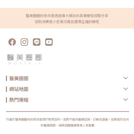
操作、療程規劃是否真的符合自身臉部條件。選對療程，不是追求最貴、最
個效果比較好？沒有絕對誰比較好。無雙電波偏向膚質、細緻與自然緊緻；
痛、最強，而是找到真正適合自己的方式。變美可以慢慢來，但觀念一定要
鳳凰電波偏向輪廓拉提與深層緊實。選擇重點應該是你的需求，而不是單看
先對！★溫馨提醒★小編要提醒大家，醫療並非單純的商業交易，所有的療
療程名氣。Q2：無雙電波可以取代鳳凰電波嗎？不一定。兩者能量設計與
程都伴隨著風險。因此，作為消費者應該謹慎選擇合適的醫療方案，以確保
醫美圈圈的使命是透過廣大網友的真實療程經驗分享
療程定位不同，並非互相取代關係。若主要需求是膚質與輕度緊緻，無雙電
安全與健康。
波可能適合；若主要需求是明顯輪廓拉提，鳳凰電波仍有其定位。Q3：無
協助消費者少走冤枉路並選擇正確的療程
雙電波適合年輕人嗎？若已開始出現膚質粗糙、毛孔、細紋或輕微鬆弛，無
雙電波可作為早期保養型選項。不過仍建議由專業醫師評估是否真的需要施
作。Q4：電波拉提可以維持多久？維持時間會因年齡、膚況、生活習慣、
保養方式、能量設定與個人體質不同而有差異。多數電波療程並非永久效
果，通常需要定期保養。Q5：做完電波可以馬上化妝嗎？多數情況下恢復
期不長，但實際仍需依個人膚況與療程反應而定。若出現泛紅、敏感或熱
感，建議先讓肌膚休息，並加強保濕與防曬，並依醫療院所指示進行後續照
護。選對療程，比跟風更重要無雙電波與鳳凰電波各有優勢，前者偏向細緻
膚質與自然緊緻，後者則更聚焦在輪廓拉提與深層抗老。與其問「哪一個比
較厲害」，不如先釐清自己最在意的是膚質、鬆弛、輪廓，還是整體老化
感。但無論選哪一種，都建議先諮詢合格醫療院所，由專業醫師評估膚況、
年齡、鬆弛程度、預算與期待值，才能做出更安全也更符合期待的選擇。同
時，也建議選擇原廠認證或合法合格的醫療院所，確認設備來源、探頭是否
醫美圈圈
為原廠正貨，以及操作人員是否具備相關經驗，這些都是影響療程安全與效
果的重要關鍵。醫美療程沒有標準答案，適合別人的療程，不一定就是最適
合自己的選擇。建議在施作前，先與專業醫療院所充分諮詢，了解自身膚
網站地圖
況、期待效果與可能限制，再做出更安心的決定。真正理想的變美，不是追
求一次到位，而是用正確的方式，讓自己一步一步變得更自然、精緻、又有
熱門療程
自信。鳳凰電波原廠認證診所：https://www.thermageflx.co/無雙電波原
廠認證診所：https://asia-density.com/map★溫馨提醒★小編要提醒大
家，醫療並非單純的商業交易，所有的療程都伴隨著風險。因此，作為消費
者應該謹慎選擇合適的醫療方案，以確保安全與健康。
刊載於醫美圈圈內的資訊僅用於教育目的。我們不提供醫療諮詢、診斷或建議。如果遇到任何
的醫療問題，請與相關醫療專業人員聯繫