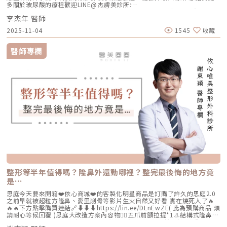
多關於玻尿酸的療程歡迎LINE@杰膚美診所:
https://page.line.me/xhc2941b重點摘要：00:11 玻尿酸作用介紹00:47
李杰年 醫師
玻尿酸分為三大類型02:09 迷思一、玻尿酸打哪裡都可以？02:36 迷思二、
打完下巴蘋果肌看起來怪怪的？03:30 迷思三、臉部鬆弛只能做拉皮嗎？
2025-11-04
1545
收藏
05:00 總結LINE官方帳號一對一咨詢👉https://reurl.cc/x3EQZN歡迎訂閱
我的頻道👉https://reurl.cc/nY51k8關注杰膚美診所FB👉
https://reurl.cc/XQljva杰膚美診所官網👉https://jfmskin.com/關注李杰
醫師專欄
年醫師FB👉https://reurl.cc/Mzk0nm杰膚美診所地址：104台北市中山區
復興北路50號2樓電話：02-8772-6625
整形等半年值得嗎？隆鼻外還動哪裡？整完最後悔的地方竟
是…
思庭今天要來開箱❤️依心商城❤️的客製化明星商品是訂購了許久的思庭2.0
之前早就被超粒方隆鼻、愛里削骨等影片生火自然又好看 實在燒死人了🔥
🔥🔥下方點擊購買連結🔗⬇️⬇️⬇️https://lin.ee/DLnEwZE( 此為預購商品 煩
請耐心等候回覆 )思庭大改造方案內容物💁‍♀️五爪前額拉提*1👃結構式隆鼻*1
(加購縮鼻翼、敲鼻骨、貴族手術)👄微笑嘴角*1 (加購嘴邊肉拉提)重點摘