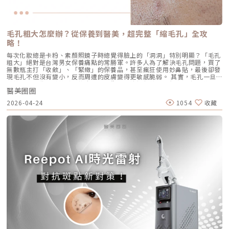
效地控制皮脂腺？什麼是 AviClear 戰痘雷射？解密 1726nm 的物理奇蹟
內緩解※ 選擇合法診所與原廠授權產品，是避免療程風險最關鍵的因素。
更好的「精緻度」，我常會建議在音波拉提後，搭配再生針（瑞德喜）進行
AviClear 戰痘雷射是一台利用特定波長光能來治療痤瘡的醫療儀器。它的核
為什麼 Profhilo 成為新一代醫美趨勢？隨著醫美觀念的演變，越來越多人
外輪廓的固定，或是以「混合式填充」補足流失的骨架支撐。這種「由內拉
心技術在於突破性的1726nm 波長雷射。1. 為什麼是 1726nm 波長？「專
追求自然、柔和的改善效果，不希望臉部看起來僵硬或過度膨脹。Profhilo
提、由外固定」的複合思維，才是現代抗老的趨勢。五、 2026 醫美行情與
吃油脂」的標靶治療在雷射醫學中，不同的波長會被不同的目標物（如黑色
與傳統填充型療程最大的不同，在於它獨特的「重建」式作用。Profhilo
避坑建議當妳搜尋「美國音波二代價格」時，會發現市場行情落差很大。身
素、血紅素、水分）吸收。1726nm 這個波長非常特殊，它在人體組織
並非單純地填補，而是將高濃度玻尿酸均勻分布於肌膚真皮層，從底層刺激
毛孔粗大怎麼辦？從保養到醫美，超完整「縮毛孔」全攻
為醫師，我必須提醒大家，費用背後包含的是原廠探頭成本、儀器維護、以
中，被皮脂（油脂）吸收的效率，大約是被水分吸收的 2 倍。當 AviClear
膠原蛋白與彈力蛋白新生，啟動肌膚的自我修復能力，讓效果柔和自然，能
及最重要的「醫師的技術與判讀經驗」。 認明原廠授權：施打前請掃描儀
略！
的雷射光束打入真皮層時，能量會精準地被富含油脂的「皮脂腺」大量吸
有效降低傳統填充物可能帶來的異物感，也更貼近肌膚自然老化的邏輯。此
器與探頭 QR Code，確保非水貨或非法翻新探頭。 選擇認證醫師：音波拉
收，進而產生熱能。這些熱能會破壞過度活躍的皮脂腺細胞，變得萎縮、分
外，Profhilo 完美契合了當前醫美市場「微侵入式」與「預防型保養」的
每次化妝總是卡粉、素顏照鏡子時總覺得臉上的「洞洞」特別明顯？「毛孔
提需要精準的解剖學知識，只有受過原廠培訓的醫師，才能在「安全邊界
泌量大幅下降。當沒有過多的油脂，毛孔就不易堵塞，痤瘡桿菌也失去了生
趨勢。它填補了日常保養品與侵入式手術之間的空缺，不需像肉毒桿菌那樣
粗大」絕對是台灣男女保養痛點的常勝軍。許多人為了解決毛孔問題，買了
內」將能量發揮到極致。六、 結語：愛美，是為了成就更好的自己我常
存的養分，痘痘自然就失去了生長的溫床。2. AviCool™ 藍寶石冷卻系統：
限制表情，也不需要像手術拉皮那樣漫長的恢復期。對於生活忙碌、注重效
無數瓶主打「收斂」、「緊緻」的保養品，甚至瘋狂使用妙鼻貼，最後卻發
說，醫美的意義不在於把妳變成另外一個人，而在於「找回最巔峰狀態的
保護表皮，大幅提升舒適度既然要用熱能破壞深層的皮脂腺，表皮會不會被
率的現代人來說，這讓它更容易被接受，成為許多人延緩老化、提升膚質的
現毛孔不但沒有變小，反而周遭的皮膚變得更敏感脆弱。 其實，毛孔一旦
妳」。看著客人在治療後，重新對鏡子裡的自己露出自信的微笑，那是我身
燙傷？這正是 AviClear 的另一項核心專利。機器配備了專屬的 AviCool™
首選。臨床案例分享以下為原廠提供的實際案例，透過Profhilo逆時針療
被撐大，就像是被撐鬆的橡皮筋，光靠日常塗抹保養品是很難「完全逆轉」
為醫師最大的成就感。我會運用 Ultherapy Prime 美國音波第二代的精準
藍寶石接觸式冷卻系統。在雷射擊發前、擊發中與擊發後，冷卻系統會持續
程，觀察治療前後肌膚狀態的變化，供大家參考了解療程效果。璞菲洛
醫美圈圈
的。想要有效改善毛孔粗大，我們必須先搞懂你的毛孔是哪一種「型」，才
技術，結合我對面部結構的美感理解，悉心守護妳每一寸肌膚的張力。如果
將表皮溫度維持在安全的低溫狀態。這不僅能防止表皮熱傷害、避免術後反
Profhilo常見Q&AQ1：PROFHILO和水光療程有什麼差別？ 水光著重在肌
能對症下藥！這篇文章將帶你從日常保養到專業醫美療程，全面拯救毛孔粗
您也對輪廓的流失感到焦慮，或者正猶豫哪種療程最適合自己，歡迎預約來
黑，更大幅降低了療程中的痛感，讓患者在不需要敷麻藥的情況下（視個人
2026-04-24
1054
收藏
膚表層補水，讓皮膚變得水嫩透亮；而PROFHILO作用層次更深，不只補
大的終極對策。為什麼我的毛孔會變大？揭開毛孔粗大的 6大元兇在探討怎
診間，讓我們在一個放鬆、透明的環境下，一起討論出最適合您的減齡計
耐受度而定），也能順利完成治療。AviClear 戰痘雷射 vs. 藍雷射與傳統療
水，還能活化膠原蛋白、彈力蛋白等細胞修復，提升整體彈性與緊緻度。它
麼解決之前，我們得先抓出讓毛孔變大的罪魁禍首。毛孔粗大絕對不是單一
畫。
法：抗痘金大PK過去我們面對嚴重的青春痘，「吞口服A酸」幾乎是唯一的
的特點是透過穩定擴散來刺激肌膚自我修復，不靠刺激或破壞，適合想全面
原因造成的，通常是以下幾個因素交織而成的結果：1. 【油脂型毛孔】：中
終極解方。然而，隨著光電科技的突破，現代的醫美抗痘已經邁入了「精準
改善膚況的人。Q2：可以和電波、音波等療程搭配嗎？ 可與電波、音波等
東油田的擴建工程毛孔是皮脂排出的主要通道。當你的皮脂腺天生比較發
破壞皮脂腺」的新紀元。目前市面上討論度最高的兩大抗痘黑科技，分別是
療程搭配使用，建議間隔約兩週，具體施打順序與時間需由醫師評估。電
達，或是受到氣溫升高、荷爾蒙波動、常吃高油高糖食物影響，導致出油量
AviClear 戰痘雷射與 CAPRI 藍雷射。雖然兩者都主打不吃藥、從根源控
波、音波術後可加速肌膚修復並延長效果，但需等皮膚完全降溫後再進行
大增時，通道就會被迫「擴建」來排出這些大量油脂。2. 【角質型毛孔】：
油，但在波長與作用機制上卻有著根本的差異。我們該如何選擇？它們與傳
Profhilo療程。施打前請務必諮詢醫師，遵從專業建議安排療程。Q3：璞
通道堵塞引發的連鎖反應健康的肌膚會自然代謝老廢角質，但如果代謝異
統的口服A酸又有什麼不同？以下為您全面解析。頂尖對決：AviClear 戰痘
菲洛每年需要打幾次？ 一個完整療程通常包含三次施打，前兩次相隔約一
常，這些廢棄角質就會和皮脂、空氣中的髒污混合在一起，死死地堵塞在毛
雷射 vs. CAPRI 藍雷射這兩款都是目前熱門的無藥物抗痘雷射，雖然目標一
個月，第三次則可在四到六個月後進行。視個人膚況與需求，也可安排後續
孔開口。久而久之，毛孔就像被塞了軟木塞一樣，被越撐越大。3. 【老化型
致，但「作戰策略」卻截然不同：1. AviClear 戰痘雷射（1726nm）：專
加強療程，以延續效果。Q4：頸紋、手部老化也能打嗎？ 可以。Profhilo
毛孔】：膠原蛋白流失的初老警報真皮層中的「膠原蛋白」和「彈力蛋白」
注皮脂腺的「源頭阻斷」作用原理：搭載專利 1726nm 波長，具備極高的
在頸部與手背同樣有良好表現，能改善乾紋與鬆弛，是全方位肌膚重建療
就像是撐起毛孔的堅固地基。隨著年齡增長，或是長期不防曬導致的「光老
「油脂專一性」，能穿透皮膚精準鎖定並加熱肥大的皮脂腺，使其萎縮。核
程。Q5：是否適合所有膚質？ 大多數人皆可接受，但孕婦、哺乳中女性與
化」，地基流失、失去支撐力，毛孔邊緣的肌膚就會順著地心引力往下垂。
心強項：直接從源頭切斷出油量並破壞痘痘的生長環境，主打極長效的抗痘
對玻尿酸過敏者不建議施打。Q6：哪些人適合做Profhilo？需要幾歲才能
4. 【缺水型毛孔】：肌膚乾旱造成的表面危機這點常被許多人忽略！當角質
與控油效果，非常適合追求長期穩定膚況、不想依賴藥物的人。2. CAPRI
做？Profhilo適合有初期老化、乾燥或鬆弛困擾的人，通常建議從30歲以後
層極度缺水時，毛孔周圍的表皮細胞會像失去水分的蘋果一樣乾癟、萎縮，
藍雷射（1450nm + 450nm）：控油＋殺菌的「雙效複合」作用原理：結
就可以評估施作。特別推薦給希望改善膚況，又不想讓五官改變或產生膨脹
無法飽滿排列。在細胞與細胞之間的縫隙變大之下，視覺上毛孔就顯得非常
合 1450nm 的熱能來縮減皮脂腺（控油），同時搭配 450nm 藍光直接消
感的人。Q7：施打Profhilo會很痛嗎？會不會腫？需要修復期嗎？療程過
明顯。5. 【疤痕型毛孔】：手癢硬擠留下的歷史遺跡嚴格來說這已經是「痘
滅表皮的痤瘡桿菌（殺菌）。核心強項：雙管齊下，對於臉上正在急性發
程簡單快速，使用極細針在臉部五個特定位點注射，疼痛感輕微。少數人會
疤」的範疇。過去長了嚴重的發炎性青春痘，或是手癢過度暴力擠壓，導致
炎、紅腫的痘痘，具有極佳的立即退紅與消炎效果，適合需要快速壓制大面
有暫時性紅腫或小腫塊，通常幾小時內可自然消退，不會影響日常活動。
真皮層組織嚴重受損。在傷口修復的過程中產生了纖維化拉扯，最終形成不