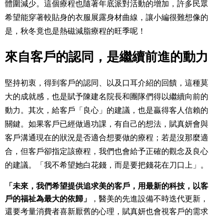
體圍減少。這個療程也隨著年底派對活動的增加，許多民眾
希望能穿著較貼身的衣服展露身材曲線，讓小編很難想像的
是，秋冬竟也是熱磁減脂療程的旺季呢！
來自客戶的認同，是繼續前進的動力
堅持初衷，得到客戶的認同、以及口耳介紹的回饋，這種莫
大的成就感，也是賦予
陳建名院長
和團隊們得以繼續向前的
動力。其次，給客戶「良心」的建議，也是贏得客人信賴的
關鍵。如果客戶已經做過功課，有自己的想法，賦真妍會與
客戶溝通現在的狀況是否適合想要做的療程；若是沒那麼適
合，但客戶卻指定該療程，我們也會給予正確的觀念及良心
的建議。「我不希望她白花錢，而是要把錢花在刀口上」。
「未來，我們希望提供追求美的客戶，用最新的科技，以客
戶的福祉為最大的依歸」
，醫美的先進設備不時迭代更新，
還要考量消費者喜新厭舊的心理，賦真妍也會視客戶的需求