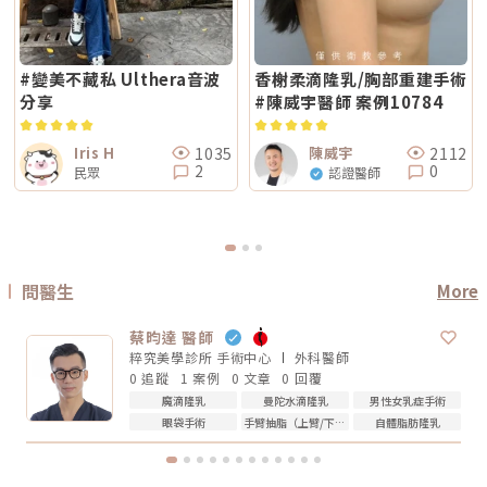
的臉部解剖概念與美感判斷也很重要。因為電波音波不是「能量越強越
感的提升；無雙電波則較偏向整體膚質細緻、緊實與光澤感的改善。哪一種
會在約兩週左右回診時，由醫療人員視膚況協助取下。人工皮脫落後，治療
好」，而是要看你的皮膚厚度、脂肪量、鬆弛程度、臉型比例去調整。過度
比較痛？無雙電波真的比較不痛嗎？疼痛感是很多人選療程時最在意的問
部位的色素也會在這段期間逐漸代謝、變淡。斑點帶來的影響，往往不只是
治療不一定更漂亮，反而可能不自然或效果不如預期。第四，效果需要時
題。以療程設計來看，鳳凰電波因為以單極射頻為主，能量感通常會比較明
外觀變化，更讓人感到氣色黯淡、不如以往。隨著醫美技術不斷推陳出新，
間，不要用術後當天判斷成敗電波和音波都是透過熱能刺激膠原蛋白反應，
顯。部分人會形容為熱、刺、酸、脹，尤其在骨感較明顯或皮膚較薄的位
Reepot AI 時光雷射為色素治療帶來更精準、可控的方式，讓除斑不再停留
不是做完當天就完成全部效果。部分人術後會先感覺皮膚變緊、輪廓比較
置，感受可能更強。無雙電波則因為設計上有SAC智能冷卻系統與RIC即時
在效果難預測的時代。期望這篇文章能幫助你清楚掌握除斑方向與選擇，在
#變美不藏私 Ulthera音波
香榭柔滴隆乳/胸部重建手術
順，但真正的膠原蛋白新生與重組，通常需要數週到數月慢慢發生。所以做
阻抗偵測補償系統等設計，因此為舒適度較高的電波療程。但這裡要講清
規劃療程時，也建議由專業醫師根據膚況量身評估，找到最適合、安全的改
完後不要急著用第一天的樣子判斷有沒有用，也不要因為短期內沒有巨大變
分享
#陳威宇醫師 案例10784
楚：不痛不代表完全沒感覺，舒適也不代表每個人都一樣。疼痛感會受到很
善方式。★溫馨提醒★小編要提醒大家，醫療並非單純的商業交易，所有的
化就立刻否定療程。非侵入式拉提的特色通常是漸進、自然，而不是突然大
多因素影響，包括： 個人耐痛程度 施作部位 能量設定 是否敷麻 醫師手法
療程都伴隨著風險。因此，作為消費者應該謹慎選擇合適的醫療方案，以確
幅改變。第五，不要期待一次療程解決所有老化問題臉部老化不是只有皮膚
皮膚厚薄與骨感程度 當天身體狀態所以比較精準的說法是：無雙電波通常
保安全與健康。
鬆而已，還可能包含膠原蛋白流失、脂肪位移、骨架支撐變弱、皮膚厚度改
被定位為舒適度較佳；鳳凰電波能量感通常較明顯。但實際感受仍需依個人
1035
2112
Iris H
陳威宇
變等不同層次的問題。電波可以改善皮膚緊緻度與膚質，音波可以幫助輪廓
狀況而定。常見迷思一：鳳凰電波一定比無雙電波強嗎？不一定。「強」要
2
0
拉提與深層支撐，但它們不一定能取代針劑、填充、雷射、手術或其他療
民眾
認證醫師
看你指的是哪一種強。如果說的是深層拉提、輪廓緊緻，鳳凰電波確實是經
程。比較正確的觀念是：電波音波不是萬能療程，而是抗老規劃中的一部
典代表。但如果是膚質、細緻度、毛孔與整體保養感，無雙電波可能更符合
分。真正適合你的方式，應該要根據你的老化程度、臉部條件、預算與期待
期待。這就像健身一樣，重訓和瑜伽都能讓身體變好，但目標不同。你想練
效果一起評估。電波音波常見問題 FAQQ1：電波跟音波哪個比較痛？不一
線條、核心、柔軟度，還是想增加肌力？療程也是同樣邏輯。選擇醫美療
定。電波多半是熱感、刺熱感；音波則常見深層痠脹感或一點一點的刺激
程，不是找「最紅的」，而是找「最符合目前需求的」。常見迷思二：電波
感。不過疼痛感會受到能量設定、施作部位、個人耐受度、儀器種類影響，
做完會立刻小臉嗎？很多人期待電波做完臉馬上小一圈，但這個期待需要調
不能單純說哪一個一定比較痛。Q2：電波音波做完會有修復期嗎？多數電
整。電波拉提不是抽脂，也不是溶脂，更不是削骨。它主要是透過射頻熱能
波音波屬於非侵入式療程，通常不需要像手術一樣長時間修復。不過部分人
刺激皮膚組織緊緻與膠原重塑，因此效果通常是逐步變化。有些人做完會覺
問醫生
More
可能會有短暫泛紅、腫脹、痠感或觸痛，通常會逐漸緩解。實際狀況仍需依
得臉比較緊、線條比較順，但真正的膠原變化通常需要時間。Thermage 官
個人體質與療程設定而定。Q3：年輕人適合做電波音波嗎？如果只是想預
方也提到效果可立即出現，並隨時間改善。所以比較合理的期待是：不是
防初老、改善膚質鬆弛，可以先從電波或其他較溫和的保養型療程評估。若
「瞬間換臉」而是「慢慢變緊、變順、變精緻」做電波前需要注意什麼？無
蔡昀達 醫師
已經有明顯輪廓下垂，也可以和醫師討論音波。但年齡不是唯一標準，皮膚
論選無雙電波或鳳凰電波，療程前都建議注意以下幾點： 近期是否懷孕或
厚度、脂肪量、鬆弛程度更重要。Q4：電波音波可以取代拉皮手術嗎？不
粹究美學診所 手術中心
外科
醫師
哺乳 是否有心律調節器或植入式電子裝置 施作區域是否有金屬植入物 是否
能完全取代。電波音波適合輕度到中度鬆弛，屬於非侵入式抗老療程。如果
0 追蹤
1 案例
0 文章
0 回覆
有嚴重皮膚發炎、傷口或感染 近期是否做過其他醫美療程 是否有蟹足腫或
是非常明顯的皮膚鬆垂或組織下滑，仍可能需要評估手術或其他治療方式。
特殊體質 是否正在服用影響皮膚修復的藥物這些資訊都應在諮詢時主動告
Q5：電波音波多久做一次？每個人的老化程度、儀器種類、能量設定和維
魔滴隆乳
曼陀水滴隆乳
男性女乳症手術
知醫療院所，即便是非侵入式療程，也不是每個人都適合做。做完電波後怎
持需求不同，沒有固定答案。一般會由醫師依照膚況、年齡、預算與期待效
眼袋手術
手臂抽脂（上臂/下臂)
自體脂肪隆乳
麼保養？電波療程後，多數人不需要長時間恢復期，但仍建議做好基礎照
果規劃，不建議自己照網路頻率硬套。搞懂電波跟音波的差別，才能選對適
護： 加強保濕 避免過度去角質 做好防曬 短期內避免高溫環境，例如三溫
合自己的療程電波跟音波都是常見的非侵入式抗老療程，但它們不是誰取代
暖、烤箱 避免同時疊加刺激性保養品 依照院所指示安排回診或追蹤如果出
誰，也不是誰一定比較好。圈圈提醒，做療程前不要只看網路心得，也不要
現明顯紅腫、疼痛、水泡、凹陷或異常不適，應儘快回原院所或尋求專業醫
只聽「哪個最紅」。真正重要的是：你想改善的是什麼問題、由誰來評估與
療協助。FAQ：無雙電波 vs 鳳凰電波常見問題Q1：無雙電波和鳳凰電波哪