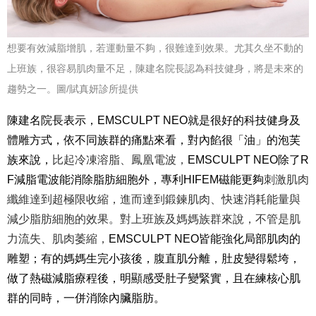
想要有效減脂增肌，若運動量不夠，很難達到效果。尤其久坐不動的
上班族，很容易肌肉量不足，陳建名院長認為科技健身，將是未來的
趨勢之一。
圖/賦真妍診所提供
陳建名院長
表示，
EMSCULPT NEO
就是很好的科技健身及
體雕方式，依不同族群的痛點來看，對內餡很「油」的泡芙
族來說，
比起冷凍溶脂、鳳凰電波，
EMSCULPT NEO
除了R
F減脂電波能消除脂肪細胞外，專利HIFEM磁能更夠
刺激肌肉
纖維達到超極限收縮，進而達到鍛鍊肌肉、快速消耗能量與
減少脂肪細胞的效果。對上班族及媽媽族群來說，不管是肌
力流失、肌肉萎縮，
EMSCULPT NEO
皆能
強化局部肌肉的
雕塑；
有的媽媽生完小孩後，腹直肌分離，肚皮變得鬆垮，
做了
熱磁減脂
療程後，明顯感受肚子變緊實，且在練核心肌
群的同時，一併消除內臟脂肪。