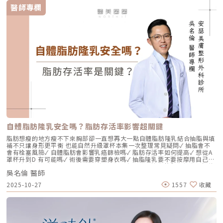
充」？在深入了解 Profhilo逆時針 之前，我們必須先釐清肌膚老化的本
醫師專欄
質。肌膚的年輕度由真皮層的三大支柱決定：水份、膠原蛋白
（Collagen）以及彈力蛋白（Elastin）。多數人對膠原蛋白耳熟能詳，它
就像建築物的「鋼筋水泥」，負責撐起皮膚的厚度與體積；然而，讓肌膚在
做表情後能迅速回彈、維持組織張力的關鍵，其實是彈力蛋白。彈力蛋白就
像支撐鋼筋的「橡皮筋」，不幸的是，人體在青春期過後，彈力蛋白的合成
速度就會大幅下降。當彈力蛋白流失，肌膚就會像失去彈性的鬆緊帶，出現
細紋、毛孔粗大、甚至是難以處理的「鬆弛型下垂」。傳統玻尿酸屬於「填
充型」，主要目的是增加體積（Volumizing），如果過度施打，容易造成
面部僵硬或「醫美臉」。而 Profhilo 逆時針的誕生，是為了從細胞底層進
行「修復與重塑」，讓皮膚自己找回年輕時的彈性。二、 Profhilo 逆時針
的科學核心：NAHYCO™ 專利技術Profhilo逆時針來自瑞士著名的 IBSA 製
藥集團。身為專業醫師，我非常看重產品的「純淨度」與「穩定性」。
Profhilo 之所以能在國際醫美界佔有一席之地，在於其革命性的
NAHYCO™ 專利熱融合技術。1. 醫學界的「純淨」突破：無化學交聯劑一
般玻尿酸為了維持在體內的時間，必須添加化學交聯劑（如 BDDE）。雖然
這在合法範圍內是安全的，但對於過敏體質或追求極致天然的客戶來說，仍
存在延遲性發炎的風險。Profhilo逆時針 透過精確的加熱與降溫製程，讓
自體脂肪隆乳安全嗎？脂肪存活率影響超關鍵
高分子與低分子玻尿酸產生自然的氫鍵鍵結，完全不含 BDDE。這意味著它
具備極高的「生物相容性」，注射後能與人體組織完美融合。2. 高低分子玻
脂肪想瘦的地方瘦不下來胸部卻一直想再大一點自體脂肪隆乳結合抽脂與填
尿酸的「黃金比例」Profhilo 含有目前市面上極高濃度的玻尿酸
補不只讓身形更平衡 也能自然升級罩杯本集一次整理常見疑問✓ 抽脂會不
（64mg/2ml），它結合了： 高分子量玻尿酸（H-HA）：提供穩定的物理
會有栓塞風險✓ 自體脂肪會影響乳癌篩檢嗎✓ 脂肪存活率如何提高✓ 想從A
支撐與深層鎖水，改善鬆弛。 低分子量玻尿酸（L-HA）：作為傳遞信號的
罩杯升到D 有可能嗎✓ 術後需要穿塑身衣嗎✓ 抽脂隆乳要不要按摩用自己的
分子，直接活化真皮層內的纖維母細胞，誘導膠原蛋白與彈力蛋白新生。這
脂肪 打造柔軟真實的胸型適合誰 怎麼做 最有效將給妳完整觀念與安心評估
種「1+1 > 2」的協同作用，讓 Profhilo 在進入皮膚後，能像液態電波一
吳名倫 醫師
依據重點摘要：0:00 #她說他說0:40 #自體脂肪隆乳v.s.#假體隆乳 想要哪
樣迅速擴散，全面性地改善膚質。三、 3 種細胞與 5 種蛋白：解開「液態
一樣？1:02 關於手術安全性 #自體隆乳2:12 不同的抽脂方式 #脂肪存活率
2025-10-27
1557
收藏
電波」的逆齡關鍵在辰美學的診間，我常跟客戶解釋，Profhilo 就像是為
會一樣嗎？3:16 關於抽脂安全 #脂肪栓塞問題 ？4:09 關於手術安全性 #矽
肌膚施加了一種「啟動指令」。它不僅僅是補水，而是啟動了「3+5 逆齡機
膠隆乳相關影片：• 罩杯升級前必看，自體脂肪豐胸解析！ EP20• 男生
制」： 活化 3 種關鍵細胞： 纖維母細胞：這是皮膚的「膠原工廠」。 角質
女乳好尷尬，胸部困擾的隱藏原因你有嗎？ EP24• 抽就對了？抽脂局部雕
形成細胞：強化表皮防禦力，讓肌膚看起來更細緻、有光澤。 脂肪幹細
塑大解密，它沒想像可怕！EP31---LINE
胞：幫助恢復皮下組織的飽滿感，減緩隨著年齡增長的皮下萎縮。 啟動 5
@aclinichttps://lin.ee/zGPja49▼詢問整形大小事https://answer-
種關鍵結構蛋白：包括 I 型、III 型、IV 型、VII 型膠原蛋白以及最關鍵的彈
clinic.com/▼詢問皮膚大小事https://answer-skin.com/▼詢問變美大小