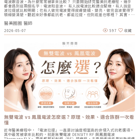
手工清粉刺的痛楚，整體舒適度大幅提升，輕鬆就能完成療程。Q2：我現
電波跟音波，為什麼常常被拿來比較？ 只要開始研究醫美抗老療程，幾乎
想同時改善膚色不均與暗沉的人。效果與特色：熱傷害小，術後通常只會紅
KFDA 與台灣 TFDA 核可。它的設計目的，是讓除斑治療更精準、更安全，
在正在吃口服 A 酸，可以打 AviClear 嗎？A：建議先與主治醫師討論。一
都會遇到這兩個名字：電波和音波。 有人說電波比較適合緊緻，有人說音
腫1~3天，幾乎不影響日常生活。是目前 CP 值極高的定期保養型雷射。3.
也更符合亞洲膚質對低熱傷害的需求。透過AI智慧影像掃描技術，系統能先
般來說，口服 A 酸會讓皮膚變得比較薄且脆弱。多數醫師會建議在停用口服
波拉提感比較明顯；也有人做完電波覺得皮膚變細、變亮，做完音波覺得下
重度凹洞救星：UP雷射原理：如果是屬於嚴重的「疤痕/凹洞型毛孔」，皮
辨識斑點的深度與分布，使能量設定更具科學依據。在治療作用上，
A 酸至少 1 到 3 個月後，讓皮膚屏障稍微恢復，再來進行雷射治療會比較
顎線變清楚。聽起來好像都能抗老、都能拉提，但到底差在哪裡？ 其實，
秒雷射可能不夠力，這時候就需要汽化型雷射上場。例如 UP雷射
Reepot 搭載超低溫冷卻機制，能在能量擊發的同時以低溫保護皮膚，降低
安全。Q3：如果我只有局部（例如下巴）長痘痘，可以只打局部嗎？A：通
電波和音波最大的差別，不是「哪一個比較厲害」，而是它們使用的能量不
（UltraPulse），它能將能量精準且極深地打入真皮層甚至皮下組織，切斷
紅腫與熱刺激。其能量原理以機械式震動分散黑色素為主，而非單純依賴高
常建議「全臉治療」效果最佳。皮脂腺是分佈在全臉的，雖然目前只有下巴
醫美圈圈 醫師
同、作用的層次不同，適合處理的老化問題也不同。 簡單來說： 電波偏向
硬化的纖維化疤痕組織，進行深層的肌膚重建。適合誰：嚴重的冰鑿型痘
熱破壞，因此對周邊組織更溫和。簡單來說，它讓除斑從過去較不穩定的模
在發炎，但其他區域的皮脂腺可能也處於過度活躍的狀態。全臉均勻施打可
改善皮膚的鬆、細紋、膚質與緊緻度。 音波偏向改善輪廓的垂、嘴邊肉、
疤、嚴重凹洞型毛孔粗大。效果與特色：效果非常強大且顯著，但相對的
2026-05-07
597
收藏
式，提升為更可控、恢復期更短的療程設計。Reepot 三大核心技術：讓除
以達到整體控油、預防其他部位未來爆發的效果。當然，醫師在施打時，會
下顎線與深層支撐。 例如：如果把臉比喻成一棟房子，電波比較像是在整
「破壞力」也強。術後會有明顯的點狀結痂、流組織液，恢復期較長（約需
斑更精準、安全、穩定在眾多除斑雷射中，Reepot 之所以被視為新一代的
針對正在發炎的嚴重區域特別加強能量。Q4：三次療程結束後，一輩子都
理牆面，讓表面變得更平整、更緊；音波則比較像是在加強地基與支撐結
7~10 天），需要有耐心細心照護。4. 緊緻抗老新趨勢：微針電波（如E電
智慧型選擇，關鍵在於它結合了精準分析、冷卻保護與機械式作用三大技
不會再長痘痘了嗎？A：雷射不是魔法，日常保養依然重要。AviClear 能大
構，讓整體輪廓往上撐起來。電波是什麼？重點在 RF 射頻加熱與緊緻電波
波 Exion、無限電波 Potenza）原理：結合了「微針」與「電波（RF）」
術，不只是把能量打在斑點上，而是以更科學、更安全的方式處理色素問
幅萎縮皮脂腺，把出油量降到極低，讓長痘痘的機率降到最低。但人體是有
拉提使用的是 RF 射頻能量。RF 是 Radiofrequency 的縮寫。原理是透過
雙重優勢。透過極細的微針穿透表皮，在到達真皮層特定深度時瞬間釋放電
題。AutoDerm 智慧影像分析系統在正式治療前，系統會先掃描肌膚，辨識
自我修復機制的，經過數年後，部分皮脂腺可能會慢慢恢復部分功能。此
射頻能量在皮膚組織中產生熱能，讓膠原蛋白受熱收縮，並啟動後續的膠原
波熱能。這不僅能刺激膠原蛋白與彈力蛋白重組（改善老化型毛孔），微針
每一處斑點的分布、深度與範圍。這讓醫師不再只依賴肉眼判斷，而是能透
外，極端的壓力、嚴重的賀爾蒙失調依然可能引發零星的痘痘。但整體來
蛋白新生與重組。很多人一聽到「加熱」會覺得很抽象，電波不是只打一個
的物理性破壞與電波熱能，還能破壞過度活躍的皮脂腺（改善出油型毛
過影像資訊調整能量，讓治療更客製化、也更一致。對於斑點多、深淺不一
說，膚況絕對會比治療前穩定非常多。許多人會選擇在 1 到 2 年後，將
點，而是讓一段皮膚組織被均勻加熱。當皮膚裡的膠原纖維遇到適當熱能，
孔）。適合誰：混合型毛孔（又油又鬆弛）、肝斑體質不適合打高能量雷射
或分布不規則的人來說，這項技術能有效提升治療的精準度。CPTL 超冷卻
AviClear 作為年度的「控油進廠保養」來施打一次。Q5：打完 AviClear 後
就像鬆掉的彈力網被重新收緊，視覺上會有比較緊、平整的感覺。所以電波
者、想全面提升膚質緊緻度的人。效果與特色：因為熱能在皮膚深層釋放，
保護除斑過程中最令人擔心的副作用之一，就是因熱能過高造成紅腫、脫
有修復期嗎？該怎麼保養？A：由於屬於「非侵入性」的安全療程，術後皮
常見的效果感受包括：皮膚變緊、細紋變淡、毛孔視覺變細緻、臉部鬆弛感
表皮的熱傷害極小，退紅快（通常隔天即可上妝）。對於膚質的「整體優
皮，甚至反黑。CPTL 的作用是在雷射擊發的同時迅速降溫，使肌膚保持在
膚最多只會有輕微的泛紅，通常在幾個小時到一天內就會自然消退，完全不
改善、膚質變得比較平滑。也因為電波比較強調「皮膚緊緻」和「膚質改
化」有非常亮眼的表現。5. 物理性微創重建：得美微針筆（Dermapen）原
低溫狀態，避免熱能向周圍擴散。皮膚被冷保護包覆後，不僅治療時更舒
影響日常上班上課。術後的保養也非常簡單：只要做好「基礎保濕」與「確
善」，所以如果困擾的是臉看起來鬆鬆的、眼周或嘴邊有細紋、臉頰摸起來
理：透過儀器上極細微的針頭，在肌膚表層每秒創造出1,920的微小穿刺通
適，也能減少後續的發炎反應，讓整體修復期縮短許多。VSLS色素冷剝離
實防曬」，並在術後一週內暫停使用美白、酸類或去角質等刺激性產品即
不夠緊實，電波通常會是可以評估的方向。但要注意，電波不是做完就立刻
道。這種「微破壞」能直接啟動肌膚天然的傷口癒合機制，刺激膠原蛋白與
技術在 532 奈米波長下，Reepot 的能量並非以高熱燒灼黑色素，而是以機
可。對於忙碌的現代人來說，是非常友善的午休醫美選擇。拿回肌膚的主導
變成另一張臉。效果通常會分成兩個階段：一部分人會先感覺皮膚有收緊
彈力蛋白增生。更棒的是，這些微通道能像海綿一樣，大幅提升後續保養精
械式的震動作用使色素顆粒鬆動、分離，再交由身體自然代謝。這項機制能
權，抗痘不再是一場苦戰青春痘從來就不只是一個表面的皮膚問題，它更深
感，後續則會隨著膠原蛋白慢慢新生，讓緊緻度逐漸出現。音波是什麼？重
華（如生長因子、高濃度玻尿酸）的吸收率，達到加乘的養膚效果。適合族
同時保護真皮層的血管結構，減少對健康組織的影響，讓整個治療更溫和，
刻地牽動著個人的自信心與社交生活。過去，嚴重痘痘肌患者往往陷入兩
點在聚焦超音波與深層拉提音波拉提使用的是 聚焦式超音波能量，常見名
群：老化型毛孔、淺層凹洞型毛孔、膚質粗糙者，以及對部分能量型療程較
也降低出現過度刺激或色素反應的可能性。透過這三項核心技術的搭配，
難：任憑痘痘反覆肆虐，或是無奈忍受口服藥物的強烈副作用。隨著 2026
稱包含 HIFU、MFU 或 MFU-V。它的特色是可以把能量聚焦到皮膚深層，形
為敏感、希望降低反黑風險的族群（實際仍需由醫師評估）。效果與特色：
Reepot 不只是單純「把斑點打掉」，而是以更安全、更穩定的方式改善色
年新一代抗痘武器AviClear 戰痘雷射（1726nm）問世，無疑為醫學美容界
成一個個熱凝結點，刺激組織收縮與膠原蛋白新生。部分音波療程可透過不
因為沒有雷射或電波的「熱傷害」，所以術後照顧相對簡單，反黑機率極
素問題，也更符合現代人對於恢復期短、風險低的期待。Reepot 為何能將
與深受痘痘困擾的患者，提供了一個全新、安全且具備極長效性的無藥物解
同深度探頭，將能量作用到接近深層支撐結構的位置，例如常被討論的
低。做完後通常會有 1~3 天的微泛紅，能溫和改善膚質與毛孔細緻度的新
斑點一撕即除？人工皮代謝讓改善更有感為什麼 Reepot 能做到治療後「撕
答。它成功將抗痘戰場，從伴隨負擔的全身性藥物代謝，精準轉移至局部的
SMAS 筋膜層。SMAS 是臉部支撐結構的一部分，傳統拉皮手術也會處理這
興療程。醫美療程怎麼選？重點大評比為了讓你更清楚怎麼挑選，我們整理
除人工皮時同步帶走斑點」？這與它的能量作用與術後設計密切相關。
皮脂腺控制，從源頭阻斷致痘環境。如果你也厭倦了反覆擦藥、吃藥的無盡
個層次。音波的概念，就是透過非侵入式方式，把能量送到較深層的支撐結
了五大主力療程的比較表：療程後的關鍵：醫美術後保養黃金法則許多人投
無雙電波 vs 鳳凰電波怎麼選？原理、效果、適合族群一次看
Reepot 透過 532 nm 能量搭配冷剝離技術，使表層黑色素逐漸被帶向角質
輪迴，渴望重新擁有一張清爽、穩定、不易泛油光的健康臉龐，建議尋求專
構，幫助輪廓往上拉。所以音波常見的效果感受包括：下顎線變清楚、嘴邊
入療程本身，卻忽略術後照護的重要性，可能影響修復效果，甚至增加色素
層；治療後覆蓋的人工皮則提供穩定、封閉式的修復環境，讓色素在代謝期
懂
業醫師進行完整的膚況評估。透過精準的雷射療程規劃，為自己預約一個遠
肉改善、臉部線條變順、雙下巴或下半臉鬆垂感變少。如果你的困擾不是細
沉澱風險。掌握以下三大原則，有助於穩定膚況並延續療程效果：1. 加強保
間被更完整地固定在表皮。當人工皮在回診時由專業人員取下，老化角質連
離痘疤與油光的全新未來！
紋，而是「臉往下掉」、「輪廓線越來越模糊」、「拍照時下半臉變重」，
濕修護雷射或電波療程後，肌膚屏障暫時較為脆弱，容易出現乾燥與水分流
近年醫美療程中，「電波拉提」一直是討論度相當高的非侵入式抗老選項。
同部分色素會一併脫落，因此能呈現出「一撕即除」的改善效果。以冷卻保
音波通常會比電波更貼近你的需求。不過音波也不是越深越好、越痛越有
失。建議選擇成分單純、無香精與酒精的保濕與修護產品（如玻尿酸、神經
其中最常被拿來比較的，就是無雙電波 DENSITY RF 與鳳凰電波
護與機械式震動相結合的方式，讓斑點代謝更有感，也讓治療成果更直觀。
效。不同部位需要不同探頭、不同深度與不同發數，醫師必須依照臉型、脂
醯胺），協助維持肌膚修復所需的穩定環境。2. 落實防曬措施術後肌膚對紫
Thermage FLX。 兩者都屬於射頻（RF）類療程，主要是透過能量加熱皮膚
誰適合做 Reepot？讓你一眼就能找到自己的定位Reepot 特別適合以下肌