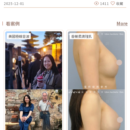
和多汗我都有，但我能使用狐臭手術嗎？02:33 狐臭治療建議幾歲開始做？
有傷口與恢復期，風險與費用通常較高 電波音波哪個好？不要只問哪個
間到專業的醫美診所進行諮詢。透過醫師的專業評估，甚至搭配高階的肌膚
2025-12-01
1411
收藏
太強 想要自然型、精緻型保養 希望同時處理緊緻與膚質所以如果說鳳凰電
度刺激或延長恢復期。5. 懷孕與哺乳期間仿單中明確列為需避免的狀況，主
03:08 微波治療後汗水會跑到其他部位嗎？04:21 日常生活中該如何減少體
強，要問哪個適合你很多人會問：「電波跟音波哪個效果比較好？」但這個
檢測儀器，才能為你規劃出最精準、最不走冤枉路的縮毛孔計畫！★溫馨提
波比較偏「輪廓拉提主力」，無雙電波就比較像「緊緻 + 膚質管理」的複合
要基於安全性與荷爾蒙變動的不確定性雖然非侵入性，但仍建議暫緩治療。
味產生？張英睿皮膚專科診所官網 : http://www.skinbook.com.tw/張英
問題其實很容易問錯方向。因為電波和音波不是同一種東西，它們就像健身
醒★小編要提醒大家，醫療並非單純的商業交易，所有的療程都伴隨著風
型選項。無雙電波 vs 鳳凰電波比較 比較療程 DENSITYRF 無雙電波
6. 正在發生皮膚感染者例如開放性傷口、細菌或病毒感染（如皰疹等），需
睿皮膚專科診所 FB ：https://www.facebook.com/Taipeiskinclinic張英
裡的重量訓練和有氧運動，都能讓身體變好，但訓練目標不一樣。 想改善
險。因此，作為消費者應該謹慎選擇合適的醫療方案，以確保安全與健康。
ThermageFLX 鳳凰電波 能量類型 單極+雙極射頻 單極射頻 作用原理
完全痊癒後才能進行雷射。7. 有皮膚癌病史者為避免引發不必要的風險或延
睿皮膚專科診所Instagram：
膚質、緊緻、細紋：可以優先評估電波。 想改善下垂、輪廓線、嘴邊肉：
αLPHA專利交替脈衝加熱技術 射頻RF系統 主要特色 深淺層複合加熱 深層
誤病情追蹤，此類族群需避免或必須在專科醫師嚴格評估下進行。8. 未滿十
https://www.instagram.com/drdeungskinclinic/張英睿皮膚專科診所地
可以優先評估音波。 如果同時有鬆和垂：可以和醫師討論電音波搭配。這
看案例
More
容積式加熱 療程定位 膚質、細緻、緊緻並重 輪廓、拉提、緊實為主 適合族
八歲者不建議未成年人接受此類治療，除非有醫療必要且經監護人與專業醫
址：新北市板橋區文化路一段118號電話：(02)-2250-6065LINE：
也是為什麼現在很多醫師會用「複合式療程」來做規劃。不是每個人都只需
群 輕中度鬆弛、膚質粗糙、 毛孔細紋 中度鬆弛、下顎線模糊、 輪廓下垂感
師共同評估。AI時光雷射常見問題FAQQ1：Reepot AI時光雷射和傳統除斑
@xat.0000195926.1nzhttps://page.line.me/xat.0000195926.1nz?
要一種療程，而是要看老化主要發生在哪一層，再決定適合電波、音波，還
冷卻技術 五階七段冷卻系統 分段噴灑冷媒 探頭 雅典娜探頭：臉部 宙斯探
雷射有什麼最大差別？Reepot 的能量作用以機械式震動為主，而非傳統以
openQrModal=true
是兩者搭配。電波音波可以一起打嗎？可以，但不是每個人都一定需要。電
頭：身體 愛神探頭：眼周 紫鑽探頭：臉/四肢 碧眼探頭：眼周 藍鑽探頭：
美國極線音波
香榭柔滴隆乳
熱破壞色素為核心的方式，因此對周邊組織較為溫和，修復期相對短。搭配
波和音波作用原理不同，所以在醫師評估下，兩者確實可以搭配。常見做法
臉/四肢 黃金探頭：身體 疼痛感 多數定位為較舒適型 但仍因人而異 感受通
AI 智慧影像分析與低溫保護，可讓能量更集中在斑點本身，減少熱擴散造成
是用音波處理深層輪廓拉提，再用電波改善皮膚緊緻與膚質鬆弛，讓效果更
常較明顯，但依能量、部位與個人耐受度不同 常見效果感受 膚質變細、臉
的紅腫或反黑風險。對於需要更加精準、可控的淺層色素改善者，是較新的
全面。不過，電音波不是「全部打越多越好」。發數、能量、施作順序、間
部較緊 光澤提升 輪廓變緊、線條感改善 適合重點 想變精緻、自然、保養型
治療選擇。Q2：一次療程能看到效果嗎？需要做幾次比較理想？淺層曬
隔時間，都需要依照個人臉部條件設計。如果臉部脂肪偏少、皮膚偏薄、曾
想加強緊緻、抗老、輪廓型 原理差異：單極、雙極到底是什麼？很多人看
斑、雀斑在單次治療後多半能看到初步變化；但深層或混合型色素通常需要
做過其他療程，或是近期剛打過針劑，更要讓醫師完整評估，避免過度治
到「單極」、「雙極」會覺得很難懂，其實可以用生活化的方式理解。單極
多次治療，效果會以「循序淡化」的方式呈現。實際次數與間隔仍須依個人
療。做電波音波前，要注意哪些事？第一，先判斷自己是哪一種老化問題在
電波：像是把熱能傳遞到較深、較廣的範圍，主要作用於較深層皮膚組織
膚況並由醫師評估調整。Q3：Reepot 是否有反黑風險？術後該注意什麼？
選電波或音波前，先不要急著問「哪個比較好」，而是要先看自己的老化問
（以真皮層為主），常被用於緊緻與支撐感相關需求。鳳凰電波即屬於單極
任何除斑型雷射都可能有反黑風險，但 Reepot 因熱傷害較低、加上冷卻系
題屬於哪一種。臉部老化常見可分成四大類：組織鬆弛下垂、結構性凹陷、
射頻應用。雙極電波：則是將能量集中在兩個電極之間，作用範圍相對較
統保護，發生率較低。術後的關鍵在於防曬和保濕，尤其治療後一週避免曝
皺紋形成、膚質老化。電波和音波主要處理的是「鬆弛與下垂」這一類問
淺，較常被用於膚質細緻、表層改善等需求。無雙電波的特色，在於將單極
曬、蒸氣、刺激性保養品。若依照術後指示照護，能大幅降低色素反應的機
題。電波偏向改善皮膚鬆弛、細紋與緊緻度；音波偏向改善輪廓下垂、嘴邊
與雙極兩種模式結合於同一療程設計中。根據官方資料，DENSITY 可透過
會。Q4：敏感肌或薄皮膚適合做 Reepot 嗎？Reepot 的能量模式相對溫
肉與下顎線模糊。但如果是太陽穴凹陷、淚溝、臉頰凹陷這類結構性凹陷，
不同射頻模式，將能量分別作用於深層與淺層皮膚。因此，兩者並不是「誰
和，加上冷卻保護，對敏感肌而言較為友善。但敏感肌的特性是屏障本身不
或是斑點、色素沉澱這類膚質問題，單靠電波或音波不一定能解決，需要搭
比較高級」，而是設計邏輯不同。若主要需求為輪廓拉提與緊緻，單極射頻
穩定，因此治療前仍需要專業檢視膚況，若正處於發炎、乾裂或紅敏期，建
配其他療程評估。第二，不要只看價格，更要看療程規劃是否合理電波音波
為主的療程通常較符合需求；若希望同時兼顧膚質細緻與輕度緊緻，複合式
議先穩定皮膚後再安排療程。Q5：做 Reepot 之後多久可以搭配其他醫美
的價格會受到儀器種類、探頭、發數、施作部位、能量設定與診所規劃影
電波療程則可能更具彈性。效果差異：拉提感、緊緻感、膚質感不一樣1. 拉
療程？治療後皮膚需要時間恢復，因此若要搭配保濕導入、水光等溫和療
響。價格便宜不一定不好，但如果只用價格做決定，很容易忽略真正重要的
提感如果你的主要困擾是「臉部鬆弛」、「下顎線不清楚」或「嘴邊肉變明
程，通常約 2～3 週即可視膚況安排；若是皮秒、飛梭、強效換膚或注射等
事：這療程到底有沒有符合你的臉部狀況？同樣是音波，有人需要加強下顎
顯」，鳳凰電波通常是較常被討論的選項之一。其應用多與輪廓緊緻與鬆弛
刺激性較高的項目，建議至少間隔 4 週再評估。適當的間隔能降低反黑與過
線，有人需要處理嘴邊肉；同樣是電波，有人重點在眼周細紋，有人重點在
改善相關，常見於臉部、眼周與身體的緊緻與平滑需求。2. 膚質感如果你的
度刺激的風險，也讓後續療程效果更穩定。Q6：Reepot 的療程費用大約是
臉頰鬆弛。規劃不同，效果自然也會不同。所以選療程時，不只要問「多少
問題不是明顯鬆弛，而是「皮膚看起來粗」、「毛孔明顯」、「妝感不服
多少？Reepot 的價格會依照治療部位、所需的能量深度、是否搭配其他療
錢」，也要問清楚：使用什麼儀器？施作哪些部位？大約發數或治療範圍怎
貼」或整體氣色較疲累，無雙電波的複合式能量設計相對較符合這類需求。
程以及整體規劃次數而有所差異。一般費用多落在一萬至三萬多元之間，但
麼規劃？為什麼我的狀況適合這個療程？第三，確認儀器來源、探頭耗材與
除了緊緻效果外，也常被用於膚質細緻與整體質感提升，因此常被市場定位
實際金額仍需依個人斑點狀況與療程組合評估後才能確認。建議先安排諮
施作人員電波音波屬於能量型醫美療程，安全性和儀器來源、探頭耗材、操
為入門型抗老或精緻型電波療程。3. 自然度兩者都屬於非侵入式療程，因此
詢，由專業醫療人員確認膚況後提供最適合的治療方案與費用。Q7：
作經驗都有關。建議選擇前可以確認是否為合法原廠認證儀器、是否使用原
通常不會像手術或填充療程一樣產生立即的結構性改變，效果多半呈現為漸
Reepot 術後的人工皮需要貼多久？Reepot 治療後會在局部覆蓋人工皮，
廠探頭或合規耗材，以及是否由合格專業醫療人員評估與操作。另外，醫師
進式、自然型。常見的效果訴求差異在於：鳳凰電波多偏向輪廓線條與緊緻
主要是保護剛治療的肌膚並協助屏障修復。人工皮不建議自行撕除，多數人