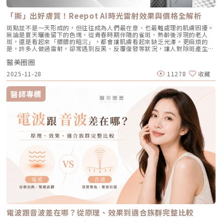
積發炎的患者。3. 傳統終極武器：口服A酸（Isotretinoin）作用原理：屬
Q8：Profhilo成分天然嗎？會不會引起過敏？Profhilo採用高純度、非動
可逆的凹洞。6. 【蟎蟲型毛孔】：隱形的微小房客在作怪我們的臉上本來就
於全身性的系統性治療。它能全面抑制皮脂腺分泌、使皮脂腺萎縮，同時促
物來源的玻尿酸，不含常見交聯劑成分，安全性高，過敏反應發生機率非常
有共生的「蠕形蟎蟲」，但當免疫力下降、皮脂分泌失衡，或是過度清潔破
進毛囊正常角化，並大幅減少發炎反應與痤瘡桿菌增生。核心強項：能夠一
「撕」出好膚質！Reepot AI時光雷射效果與價格全解析
低，並獲得歐盟CE安全認證。Profhilo璞菲洛是突破傳統玻尿酸觀念的療
壞皮脂膜時，蟎蟲就會大量異常繁殖。牠們會啃食皮脂、進出毛囊，蟲體的
次打擊痘痘的四大成因，對於嚴重型、結節囊腫型痘痘，或是對其他治療
程，不以填充為主，而是提升肌膚自癒力與膚質的「逆時針保養」新選擇。
排泄物與屍體會引發毛囊發炎，進而把毛孔撐大。如何從日常居家保養穩住
斑點並不是一天形成的，但往往成為人們最在意、也最難處理的肌膚困擾。
（包含抗生素、外用藥膏）無效的頑固型痘痘，具有極高的治癒率與長效
如果你渴望不影響生活的微創保養，並希望從根本改善膚質，Profhilo 絕
毛孔不失控？雖然保養品無法讓已經擴大的毛孔完全「縮回」，但正確的居
無論是夏天曬後留下的色塊、從青春時期伴隨的雀斑、熟齡後浮現的老人
性。需注意事項：伴隨較明顯的副作用，最常見包含嘴唇乾裂、皮膚乾燥脫
對值得你列入考量。在選擇療程前，務必諮詢專業醫師，評估自身膚況與適
家保養，能幫助控制毛孔不再進一步擴張，並改善整體膚質的平滑度。1. 溫
斑，還是看起來「髒髒的暗沉」，都會讓肌膚看起來缺乏光澤。更麻煩的
皮、眼睛乾澀等。此外，孕婦絕對禁用（具致畸胎性），療程期間需配合醫
合方案，才能真正達到年輕又自然的理想狀態。選擇合法診所、專業醫師與
和清潔，不過度刺激：選擇胺基酸系等溫和潔顏產品，一天清潔 1～2 次即
是，許多人做過雷射，卻常遇到反黑、反覆復發等狀況，讓人對除斑產生陰
師定期抽血監測肝功能與血脂，且通常需持續服用數個月至一年以上以達到
原廠產品，是安全變美的不二法門。★溫馨提醒★小編要提醒大家，醫療並
可。避免頻繁使用磨砂或強力去角質產品，以減少對皮膚屏障的刺激。2. 適
影。 Reepot AI時光雷射（仿單名為「蕾璞釹雅各雷射系統」，衛部醫器輸
標準的累積劑量。CAPRI 藍雷射與 AviClear 戰痘雷射最主要的差異，在於
非單純的商業交易，所有的療程都伴隨著風險。因此，作為消費者應該謹慎
度使用酸類，幫助代謝角質：對於油脂分泌較旺或粉刺型毛孔，可在醫師或
醫美圈圈
字第 037165 號）自 2025 年 7 月上市後便迅速受到關注，被視為色素治
「雷射波長」與「對油脂的吸收破壞力」。簡單來說，藍雷射主打「控油加
選擇合適的醫療方案，以確保安全與健康。
專業建議下使用酸類保養品： 水楊酸（BHA）：脂溶性，能深入毛孔幫助
療領域重要新進展。它重新定義了傳統除斑的思維，將以往以熱能為主的
殺菌」的雙效機制，適合用來對付輕中度的痘痘與毛孔粗大問題；而
2025-11-28
11278
收藏
油脂代謝，常用於黑頭與粉刺調理。 果酸（AHA，如甘醇酸、乳酸）：主要
「燒灼式破壞」，轉變為更精準、更可控的「震碎式處理」，再結合 AI 影
1726nm 的戰痘雷射則是專為「阻斷皮脂腺」而生，能精準且深度地破壞
作用於表層角質更新，改善肌膚粗糙。 杏仁酸：屬於果酸的一種但兼具親
像分析與超冷卻保護，使治療不僅更安全、也更貼近現代人追求的舒適與高
出油源頭，因此更適合用來拯救中重度發炎、滿臉油光，以及長年反覆發作
脂特性，屬較溫和的酸類選擇。3. 抗老成分 A醇（Retinol）：A醇是目前研
效率。對於過去因反黑、修復期長或效果不均而猶豫的族群而言，Reepot
的頑固型痘痘肌。誰最適合打 AviClear 戰痘雷射？如果符合以下任一情
醫師專欄
究較完整的抗老成分之一，可促進表皮更新，並間接支持膠原蛋白生成，對
的出現為除斑帶來全新的可能。 這篇文章就帶你理解Reepot 到底怎麼運
況，AviClear 將會是非常值得評估的投資： 口服藥物恐懼或不適應者：曾
於老化型毛孔與膚質粗糙有一定幫助。但 A醇具有刺激性，建議採取低濃
作？和你聽過的皮秒、傳統雷射有什麼不同？誰適合做、誰不適合？效果、
經吃過口服 A 酸但無法忍受乾燥脫皮，或是抽血發現肝指數異常而被迫停藥
度、循序漸進方式建立耐受。4. 防曬是關鍵保護：紫外線是造成膠原蛋白流
術後照護、價格又是多少呢？希望能讓你在做選擇前，有完整且中立的參
的人。 備孕中或哺乳中的女性：口服 A 酸有強烈的致畸胎性，停藥後仍需
失與肌膚老化的重要因素之一。長期日曬會加速毛孔鬆弛，因此無論晴雨都
考。為什麼斑點這麼難纏？了解色素成因，是選擇療程前最重要的一步許多
避孕一段時間；而戰痘雷射純粹是物理性光電治療，對全身系統無影響（但
應確實做好防曬（塗抹防曬乳或物理性遮蔽）。醫美療程如何精準對抗毛孔
人以為斑點只是「曬太陽造成的色塊」，但實際上臉上的每一顆斑，都可能
孕婦本身基於安全考量，雷射療程前仍須經醫師評估）。 滿臉油光、毛孔
粗大？如果你期待的是肉眼可見的改善幅度，相比起日常保養，專業的醫美
有不同來源。色素形成的原因多元，深度位置也不相同，因此在治療上自然
粗大者：即使目前沒有嚴重的發炎痘痘，但深受「中東油田」困擾，希望從
療程通常會是更直接且具效率的選擇之一。隨著醫美科技的不斷進步，針對
不能以單一方式應對。常見的斑點來源包括：一、紫外線長期累積的影響日
根本減少出油量的人。 作息不正常、壓力型成人痘：針對因為熬夜、壓力
不同成因的毛孔問題都有相對應的解方！1. 溫和深層清潔：海菲秀
曬會刺激黑色素細胞活躍，形成曬斑、雀斑或不均勻暗沉。二、基因與體質
大導致賀爾蒙波動，進而反覆在下巴、兩頰爆發的成人痘，精準破壞皮脂腺
（HydraFacial）原理：屬於非侵入性的保養。利用專利的負壓水渦流技
因素有些人天生黑色素細胞較敏感，斑點更容易在年輕時就出現。三、荷爾
能有效阻斷復發。 深色肌膚患者：過去許多雷射（如脈衝光、某些淨膚雷
術，溫和無痛地吸出毛孔深層的黑頭、白頭粉刺與多餘皮脂，同時導入高濃
蒙波動包含懷孕、避孕藥、壓力、作息不穩等，都可能使色素活躍，例如熟
射）在深色肌膚上容易引發熱傷害或色素沉澱（反黑）。AviClear 的
度的保濕與抗氧化精華。適合誰：出油粉刺型毛孔、怕痛不敢打雷射、想作
知的肝斑。四、發炎後色素沉澱（PIH）痘痘、皮膚受傷、過度刺激後，都
1726nm 波長針對的是「油脂」而非「黑色素」，因此適用於 Fitzpatrick
為重要活動前的急救保養者。效果與特色：做完當下皮膚立刻感受到「會呼
可能留下深淺不一的色沉。以上原因造成斑點呈現不同的「深度」「密度」
膚色分類的 I 到 VI 型（包含極深色肌膚），安全性極高。AviClear 戰痘雷
吸」的潔淨感，毛孔因為髒污被清空並喝飽水，視覺上會立刻變得細緻，且
與「分布」，也使除斑變得不再只是把黑色素擊散這麼簡單。只要能量不
射 常見 QA 總整理在決定進行療程前，大家心中難免還有一些疑問。我們
無恢復期。2. 光電雷射：皮秒雷射（搭配特殊透鏡）原理：皮秒雷射
足，改善有限；能量過強，又可能刺激皮膚，造成修復期延長、色素反應，
整理了討論度最高的幾個問題：Q1：打 AviClear 戰痘雷射會痛嗎？需要敷
（Pico Laser）是目前詢問度最高的縮毛孔療程。核心在於加上了「蜂巢透
甚至讓斑點反覆出現。也因為色素問題本身複雜，傳統除斑療程才會讓人覺
麻藥嗎？A：疼痛度極低，多數患者甚至不需要敷麻藥！怕痛的人有福了！
鏡」或「聚焦透鏡」。這能在不破壞表皮的情況下，將雷射光束匯聚，在真
得「效果不一定穩定」。要真正提高治療的成功率，關鍵就在於是否能更精
AviClear 搭載了專利的「AviCool™ 藍寶石冷卻技術」，探頭在雷射擊發的
皮層產生「空泡效應（LIOB）」。這就像是在皮膚深層進行微小的破壞，
準、穩定地處理不同深度的黑色素，同時降低熱傷害。什麼是 Reepot AI時
前、中、後都會持續為肌膚表面降溫。治療過程中，主要會感覺到探頭冰冰
電波跟音波差在哪？從原理、效果到適合族群完整比較
藉此喚醒肌膚的自癒機制，大量刺激膠原蛋白與彈力纖維新生，進而把毛孔
光雷射？從技術重新理解除斑Reepot AI時光雷射是一款以 532 nm 綠光為
涼涼的，伴隨輕微的溫熱感或是像被橡皮筋輕彈的感覺。相較於傳統雷射或
周圍的凹陷給「撐」起來。適合誰：輕中度的老化型毛孔、輕微淺層痘疤、
基礎，並結合 AI 影像分析的智慧型色素雷射，已通過美國 FDA、韓國