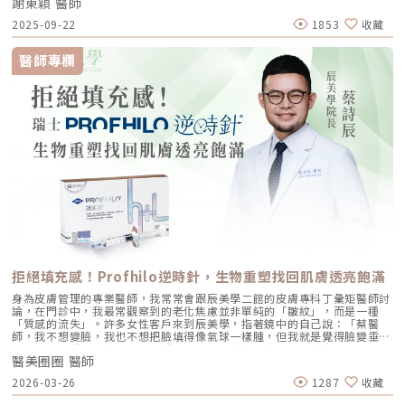
謝東穎 醫師
要：00:00 搶先看⚡⚡01:43 開箱手術方案內容物02:02 上臉眉眼分析 : 五
爪前額拉提02:36 中臉隆鼻分析 : 結構式隆鼻合併貴族手術03:58 下臉唇巴
2025-09-22
1853
收藏
分析 : 微笑嘴角+嘴扁肉拉提04:43 華麗買家秀05:25 五星好評分享
⭐⭐⭐⭐⭐▸▸歡迎合作洽談：followheart.marketing@gmail.com◂◂依心唯
美整形外科診所地址｜台北市信義區基隆路二段15號2樓電話｜（02）
醫師專欄
2345-6777官方網站｜https://www.followheart.com.tw/官方諮詢｜
https://follow-heart.com/line臉書粉專｜https://follow-
heart.com/case_fbIG追起來｜https://follow-
heart.com/case_igWeChat ID｜Dr_followheart
拒絕填充感！Profhilo逆時針，生物重塑找回肌膚透亮飽滿
身為皮膚管理的專業醫師，我常常會跟辰美學二館的皮膚專科丁彙矩醫師討
論，在門診中，我最常觀察到的老化焦慮並非單純的「皺紋」，而是一種
「質感的流失」。許多女性客戶來到辰美學，指著鏡中的自己說：「蔡醫
師，我不想變臉，我也不想把臉填得像氣球一樣腫，但我就是覺得臉變垂
了、乾了，看起來很累。」這種「累感」，往往來自於肌膚真皮層結構的崩
醫美圈圈 醫師
解。過去我們習慣用玻尿酸去「填補」凹陷，或是用電音波去「緊緻」皮
表，但在這兩者之間，其實存在著一個關鍵的空白區：生物重塑（Bio-
2026-03-26
1287
收藏
Remodeling）。這就是為什麼我對 Profhilo 逆時針（俗稱：璞菲洛）情
有獨鍾的原因。一、 重新定義抗老：為什麼妳需要的是「重塑」而非「填