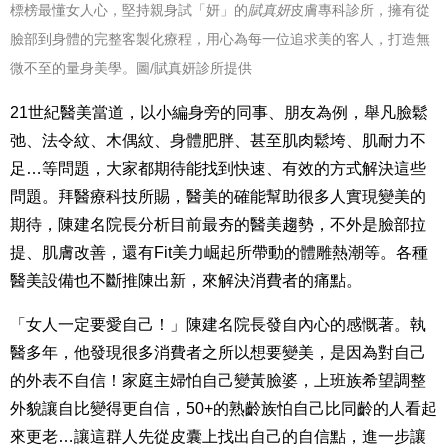
標榜最懂女人心，
堅持親身試「妍」
的
賦真妍
皮膚專科診所，擁有從
臉部到身體的完整客製化療程，用心為每一位追求美的客人，打造
無
微不至的量身美學。
圖/賦真妍診所提供
21
世紀醫美當道，以小編身旁的同事、朋友為例，舉凡臉鬆
弛、法令紋、木偶紋、身體肥胖、甚至肌肉鬆垮、肌耐力不
足…等問題，大家都期待能找到快速、有效的方式解決這些
問題。拜醫療科技所賜，醫美的確能幫助很多人實現變美的
期待，
陳建名院長分析目前最夯的醫美趨勢，不外是臉部拉
提、肌膚改善，還有Fit美力崛起所帶動的體雕熱潮等。各種
醫美設備也不斷推陳出新，來解決消費者的痛點。
「女人一定要愛自己！」陳建名院長發自內心的感慨著。執
醫多年，他發現很多消費者之所以想要變美，是因為對自己
的外表不自信！家庭主婦怕自己變黃臉婆，上班族希望調整
外貌讓自比變得更自信，50+的熟齡族怕自己比同齡的人看起
來更老…
讓這群人先從皮囊上找出自己的自信點，進一步讓