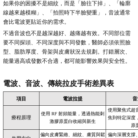
如果你的困擾不是細紋，而是「臉往下掉」、「輪廓
線越來越模糊」、「拍照時下半臉變重」，音波通常
會比電波更貼近你的需求。
不過音波也不是越深越好、越痛越有效。不同部位需
要不同探頭、不同深度與不同發數，醫師必須依照臉
型、脂肪厚度、骨架與皮膚狀況去規劃。打錯層次、
能量過高或發數不合適，都可能影響效果與安全性。
電波、音波、傳統拉皮手術差異表
項目
電波拉提
音
使用聚焦式超
使用 RF 射頻能量，透過熱能刺
療程原理
焦到特定深度
激膠原蛋白收縮與新生
原
偏向皮膚緊緻、細紋、膚質與鬆
偏向深層支撐