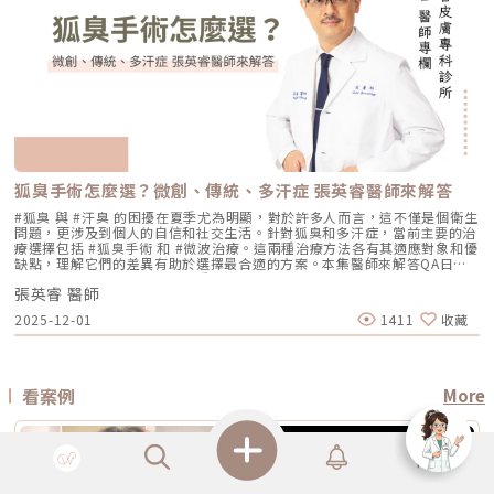
效果 緊緻肌膚、改善細紋、膚質變細緻、鬆弛感下降 拉提輪廓、改善嘴邊
不是變魔術，通常需要一個「療程」的規劃。以皮秒雷射或微針電波為例，
過皮膚表面傳導進入皮膚內部，無需破壞皮膚結構。它的特色是「單極電
皮需連續貼著約 14 天且不可自行撕除。2. 若人工皮翹起或濕潤可加貼更大
肉、下顎線模糊、臉部下垂感 改善明顯鬆弛、下垂與多餘皮膚，拉提幅度
通常會建議進行 3~5 次（每次間隔約 4~6 週）為一個完整療程。不過，多
波」。是能將熱能傳遞到較深層的皮膚組織，形成較廣泛的容積式加熱。一
片人工皮加強固定。3. 術後兩週內避免三溫暖、蒸氣、劇烈流汗與飲酒。4.
通常較明顯 適合對象 皮膚開始鬆、細紋變多、毛孔或膚質變粗、想讓臉看
數人在第 2 次治療後，就會感覺到上妝變得服貼、出油量減少的明顯變化
般民眾常聽到的「電波拉提」、「緊緻輪廓」、「改善鬆弛」，多半就是從
請按時回診由專業人員移除人工皮並檢查膚況。5. 如出現紅腫、刺癢或滲出
起來更緊緻的人 輪廓開始下垂、嘴邊肉明顯、下顎線不清楚、下半臉變重
了。Q4：我是容易泛紅的敏感肌或酒糟肌，也能做醫美縮毛孔嗎？需經醫
這類療程概念延伸而來。由於屬於非侵入式，不需要手術或注射，且通常恢
應立即聯絡診所處理。6. 色素代謝期間避免使用磨砂、卸妝棉與去角質產
的人 中重度鬆弛、皮膚明顯下垂、多餘皮膚較多，且能接受手術恢復期的
師審慎評估。敏感肌或酒糟肌因皮膚屏障較脆弱，若在發炎尚未穩定的情況
復期較短；效果可能在療程後逐漸顯現，並隨著時間持續變化。鳳凰電波適
品。7. 修復期需加強保濕並確實做好防曬。Reepot 的優勢到底在哪？與傳
人 麻醉方式 多數不需麻醉，或依疼痛耐受度使用表面麻醉、舒緩方式 依機
下進行高能量雷射，可能增加泛紅加劇或刺激反應的風險。因此治療重點通
合施打族群鳳凰電波比較常被期待用在以下需求： 臉部鬆弛感 下顎線不清
統雷射比較 療程項目 傳統除斑雷射 Reepot AI時光雷射 冷卻保護 冷卻可能
型、能量與個人耐受度，可能不需麻醉或搭配舒緩方式 通常需要局部麻
常會先放在「穩定膚況與降低發炎反應」，並依個別狀況調整可能的誘發因
楚 嘴邊肉或輪廓線變模糊 眼周細紋與鬆弛 身體局部肌膚鬆弛 常被作為年度
較簡單、 熱傷害風險較高 -2°C 到-6°C冷卻 +血管保護， 反黑風險較低 精
醉、舒眠麻醉或全身麻醉，依手術範圍而定 療程時間 約45分鐘至2小時，
素。待肌膚穩定後，再由醫師評估選擇較溫和的療程，例如微針類療程或能
型保養選項之一不過要特別注意，任何非侵入式儀器療程都不是拉皮手術，
準度 多仰賴醫師經驗判斷 斑點範圍、能量輸出 AI影像分析＋自動調能增精
依部位與發數不同 約30分鐘至1.5小時，依部位與發數不同 約2至4小時以
量可精準控制的微針電波，以循序漸進方式改善毛孔粗大與膚質細緻度。
也不是填充療程。它比較適合用來改善輕度到中度鬆弛，若已經有明顯皮膚
準 舒適度 熱感明顯，需敷麻 即時冷卻系統，可不需敷麻 反黑風險 較高 較
上，依手術範圍與複雜度不同 修復期 多數人修復期短，可能有暫時泛紅、
Q5：我平常有在擦酸類或A醇縮毛孔，做醫美前後需要停用嗎？建議暫停使
下垂、脂肪位移或組織支撐不足，仍需要由專業醫師評估是否需搭配其他療
低 混合型斑點 需搭配其他療程，分次處理 AI辨識斑點深淺類型， 能同步處
腫脹或熱感 多數人修復期短，可能有暫時泛紅、痠脹、觸痛感 修復期較
用，但實際時間需依療程種類與個人膚況調整。酸類（如果酸、水楊酸）與
程。什麼是DENSITY RF無雙電波 ？無雙電波的英文名稱為 DENSITY，由
理多種斑點 療程次數 修復期 可能需多次，修復期較長 單次有感改善、修復
長，可能有腫脹、瘀青、傷口照護與拆線需求 效果出現時間 部分人術後先
A醇會促進角質代謝，可能在療程前後增加肌膚敏感度，使刺激反應（如泛
Jeisys Medical 推出。根據 DENSITY 官方資料，這套系統使用單極與雙極
期更短 適合性 適合多數色斑但風險略高 適合希望快速、低風險改善的族群
有緊實感，完整效果通常隨膠原蛋白新生逐漸出現 部分人術後有緊繃感，
狐臭手術怎麼選？微創、傳統、多汗症 張英睿醫師來解答
紅、乾燥）加劇，並提高色素沉澱的風險。一般常見建議為：療程前約3–7
高頻能量，可將能量傳遞到淺層與深層皮膚組織。它和傳統單一電波不同的
Reepot AI時光雷射禁忌症以下情況在接受 Reepot 治療時需特別注意，需
拉提效果通常會在數週至數月逐漸明顯 術後消腫後逐漸看出效果，完整自
天暫停使用，術後約1–2週再視肌膚修復狀況逐步恢復。但實際仍應依醫師
地方，在於它主打「單極 + 雙極」的複合式能量設計。單極偏向較深層作
由醫療人員審慎評估：1. 具有光敏感體質或正在使用感光藥物者若皮膚對光
#狐臭 與 #汗臭 的困擾在夏季尤為明顯，對於許多人而言，這不僅是個衛生
然度需等待恢復期 維持時間 約1年至1年半以上，依個人體質、老化速度與
評估為準。在停用期間，建議以溫和清潔、加強保濕與修護（如玻尿酸、神
用，雙極則偏向較表層、較集中，因此在療程定位上，無雙電波常被形容為
線反應特別強烈，或正在使用會增加光敏性的藥物，治療後發生刺激或色素
問題，更涉及到個人的自信和社交生活。針對狐臭和多汗症，當前主要的治
保養而定 約1年至1年半以上，依個人體質、發數、能量與保養而定 通常可
經醯胺等），並落實防曬措施，協助肌膚穩定修復。擺脫毛孔焦慮，找回平
兼顧： 深層緊緻 淺層膚質 細紋改善 毛孔與光澤感 整體肌膚精緻度
反應的風險較高。2. 三個月內曾使用口服 A 酸A 酸會影響皮膚角質更新與
療選擇包括 #狐臭手術 和 #微波治療。這兩種治療方法各有其適應對象和優
維持數年，但仍會隨年齡與老化速度改變 優點 非侵入式、修復期短、膚質
滑自信肌對抗毛孔粗大是一場長期抗戰，它需要你改變不良的生活習慣、建
DENSITY 採用 sequential monopolar + bipolar RF，也就是序列式單極
修復速度，使治療後的反應加劇，因此仿單建議需完全停藥至少三個月。3.
缺點，理解它們的差異有助於選擇最合適的方案。本集醫師來解答QA日常
與緊緻感改善自然 非侵入式、修復期短、對輪廓線與深層支撐較有針對性
立正確的居家保養觀念，並適時借助醫美科技的強大力量來突破瓶頸。現在
與雙極射頻能量，並搭配冷卻與即時阻抗校準等設計。無雙電波適合施打族
最近三到六個月內接受過填補注射包括玻尿酸、洢蓮絲、舒顏萃等填充劑，
生活中該如何減少體味產生？重點摘要：00:00 開場00:05 微創旋轉刮刀狐
拉提幅度通常較明顯，適合較嚴重鬆弛者 限制 對非常明顯的下垂或多餘皮
的醫美技術已經能為各種膚況提供客製化的解決方案，如果不確定自己到底
群無雙電波常被期待用在以下族群： 臉沒有嚴重鬆弛，但開始覺得輪廓不
為避免能量影響填充物穩定性，需由醫療人員評估治療時機。4. 三個月內接
張英睿 醫師
臭手術與傳統狐臭手術法之比較00:40 狐臭手術治療效果如何？01:55 狐臭
膚，改善幅度有限 對膚質、毛孔、細紋的改善不一定比電波明顯 需開刀、
是屬於哪一種毛孔類型，或者不知道該從哪一個療程下手，建議直接安排時
夠緊 膚質變粗、毛孔變明顯 乾燥細紋、光澤感下降 想做電波，但怕疼痛感
受過磨皮或其他侵入性治療若表皮尚未完全恢復，過早進行雷射可能造成過
和多汗我都有，但我能使用狐臭手術嗎？02:33 狐臭治療建議幾歲開始做？
有傷口與恢復期，風險與費用通常較高 電波音波哪個好？不要只問哪個
間到專業的醫美診所進行諮詢。透過醫師的專業評估，甚至搭配高階的肌膚
2025-12-01
1411
收藏
太強 想要自然型、精緻型保養 希望同時處理緊緻與膚質所以如果說鳳凰電
度刺激或延長恢復期。5. 懷孕與哺乳期間仿單中明確列為需避免的狀況，主
03:08 微波治療後汗水會跑到其他部位嗎？04:21 日常生活中該如何減少體
強，要問哪個適合你很多人會問：「電波跟音波哪個效果比較好？」但這個
檢測儀器，才能為你規劃出最精準、最不走冤枉路的縮毛孔計畫！★溫馨提
波比較偏「輪廓拉提主力」，無雙電波就比較像「緊緻 + 膚質管理」的複合
要基於安全性與荷爾蒙變動的不確定性雖然非侵入性，但仍建議暫緩治療。
味產生？張英睿皮膚專科診所官網 : http://www.skinbook.com.tw/張英
問題其實很容易問錯方向。因為電波和音波不是同一種東西，它們就像健身
醒★小編要提醒大家，醫療並非單純的商業交易，所有的療程都伴隨著風
型選項。無雙電波 vs 鳳凰電波比較 比較療程 DENSITYRF 無雙電波
6. 正在發生皮膚感染者例如開放性傷口、細菌或病毒感染（如皰疹等），需
睿皮膚專科診所 FB ：https://www.facebook.com/Taipeiskinclinic張英
裡的重量訓練和有氧運動，都能讓身體變好，但訓練目標不一樣。 想改善
險。因此，作為消費者應該謹慎選擇合適的醫療方案，以確保安全與健康。
ThermageFLX 鳳凰電波 能量類型 單極+雙極射頻 單極射頻 作用原理
完全痊癒後才能進行雷射。7. 有皮膚癌病史者為避免引發不必要的風險或延
睿皮膚專科診所Instagram：
膚質、緊緻、細紋：可以優先評估電波。 想改善下垂、輪廓線、嘴邊肉：
αLPHA專利交替脈衝加熱技術 射頻RF系統 主要特色 深淺層複合加熱 深層
誤病情追蹤，此類族群需避免或必須在專科醫師嚴格評估下進行。8. 未滿十
https://www.instagram.com/drdeungskinclinic/張英睿皮膚專科診所地
可以優先評估音波。 如果同時有鬆和垂：可以和醫師討論電音波搭配。這
看案例
More
容積式加熱 療程定位 膚質、細緻、緊緻並重 輪廓、拉提、緊實為主 適合族
八歲者不建議未成年人接受此類治療，除非有醫療必要且經監護人與專業醫
址：新北市板橋區文化路一段118號電話：(02)-2250-6065LINE：
也是為什麼現在很多醫師會用「複合式療程」來做規劃。不是每個人都只需
群 輕中度鬆弛、膚質粗糙、 毛孔細紋 中度鬆弛、下顎線模糊、 輪廓下垂感
師共同評估。AI時光雷射常見問題FAQQ1：Reepot AI時光雷射和傳統除斑
@xat.0000195926.1nzhttps://page.line.me/xat.0000195926.1nz?
要一種療程，而是要看老化主要發生在哪一層，再決定適合電波、音波，還
冷卻技術 五階七段冷卻系統 分段噴灑冷媒 探頭 雅典娜探頭：臉部 宙斯探
雷射有什麼最大差別？Reepot 的能量作用以機械式震動為主，而非傳統以
openQrModal=true
是兩者搭配。電波音波可以一起打嗎？可以，但不是每個人都一定需要。電
頭：身體 愛神探頭：眼周 紫鑽探頭：臉/四肢 碧眼探頭：眼周 藍鑽探頭：
雙眼皮手術
E電波
熱破壞色素為核心的方式，因此對周邊組織較為溫和，修復期相對短。搭配
波和音波作用原理不同，所以在醫師評估下，兩者確實可以搭配。常見做法
臉/四肢 黃金探頭：身體 疼痛感 多數定位為較舒適型 但仍因人而異 感受通
AI 智慧影像分析與低溫保護，可讓能量更集中在斑點本身，減少熱擴散造成
是用音波處理深層輪廓拉提，再用電波改善皮膚緊緻與膚質鬆弛，讓效果更
常較明顯，但依能量、部位與個人耐受度不同 常見效果感受 膚質變細、臉
的紅腫或反黑風險。對於需要更加精準、可控的淺層色素改善者，是較新的
全面。不過，電音波不是「全部打越多越好」。發數、能量、施作順序、間
部較緊 光澤提升 輪廓變緊、線條感改善 適合重點 想變精緻、自然、保養型
治療選擇。Q2：一次療程能看到效果嗎？需要做幾次比較理想？淺層曬