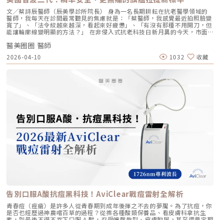
擴散至全臉。這大大減少了注射的針數和疼痛感，也降低了術後瘀青和腫脹
的專屬美學地圖：1. 基礎療程：建議至少進行 2 至 3 次為了達到最佳的彈
的機率，讓療程更加舒適、快速。5. 高濃度、不含交聯劑：安全性高、低發
力蛋白新生與肌底環境優化，單次施打僅是啟動信號，完整的重塑需要時間
文／蔡詩辰醫師（辰美學診所院長） 身為一名長期耕耘在抗老醫學領域的
炎風險以高濃度玻尿酸為主要成分，且製程中不使用任何化學交聯劑，能有
堆疊： 啟動期（第 1 次與第 2 次）： 建議間隔 1 個月施打。這兩次密集的
醫師，我每天在診間最常聽見的焦慮就是：「蔡醫師，我感覺最近拍照臉變
效降低注射後的發炎反應與過敏風險。同時，也經過多項國際認證，確保了
治療能確保高濃度玻尿酸在真皮層內建立穩固的擴散網絡，全面活化纖維母
寬了」、「法令紋越來越深，看起來好疲憊」、「有沒有那種不用開刀，但
產品的純淨與安全性。逆時針（Profhilo） vs. 傳統玻尿酸比較 療程名稱
細胞。 強化期（第 2 次與第 3 次）： 建議間隔3到6個月進行第三次施打。
能讓輪廓線變明顯的方法？」 在非侵入式抗老科技日新月異的今天，市面
逆時針 (Profhilo) 傳統玻尿酸填充劑 主要功能 「生物重塑」(Bio-
這是一個關鍵的鞏固點，能延續細胞的再生信號，讓拉皮效果更具層次感。
上的音波儀器琳瑯滿目。但每當病患詢問我最信任哪一台儀器時，我的首選
remodeling)， 刺激膠原蛋白和彈力蛋白再生，從根本改善膚質 「填充」
維持期： 經過這 3 次完整的週期療程後，肌膚的緊緻度與細緻質感通常可
醫美圈圈 醫師
始終是 Ultherapy 美國音波。而在 2026 年的現在，隨著 Ultherapy
和「支撐」， 用於填補凹陷、雕塑輪廓 成分組成 專利技術結合高低分子玻
以維持九個月左右的時間。2.術後照護：輕盈無負擔的修復由於 Profhilo
Prime（美音二代） 的問世，醫美界正式進入了「精準醫療」的新紀元。這
2026-04-10
1032
收藏
尿酸， 64mg/2ml 高濃度，無交聯劑 玻尿酸會添加交聯劑，以增加黏度和
是極高純度的玻尿酸且不含化學交聯劑，術後反應極輕。只需在 24 小時內
篇文章，我將以專業醫師的角度，深度拆解為什麼美音二代會成為我臨床治
支撐力， 能維持體積不被快速分解 作用機制 注射後會均勻擴散至皮膚深
避免劇烈運動與高溫環境（如溫泉、蒸氣室、高溫瑜伽），其餘日常生活、
療的核心，以及它如何重新定義抗老的黃金標準。一、 為什麼「看得到」
層， 像「液態電波」一樣，透過非發炎機制喚醒細胞自我修復 注射後會停
上妝均不受影響，非常適合行程滿檔的都會女性。結語：美，是找回妳原本
才是真安全？DeepSEE® 即時影像導引的革命在進行音波拉提治療時，我常
留在特定部位， 透過體積來填補或塑形 效果呈現 效果是漸進且全面的，讓
的自然光采抗老不應該是「加法」，而是「還原」。Profhilo 逆時針的哲
跟病患分享一個觀念：音波拉提不是「能量越強越好」，而是「能量要打在
肌膚變得更緊緻、 有彈性、有光澤，視覺上更自然 效果是立即且局部的，
學與辰美學的理念不謀而合：我們不希望客戶變得不像自己，我們希望妳在
對的地方」。每個人的皮膚厚度、皮下脂肪分布、筋膜層（SMAS）的深
能看到凹陷處被填平、 輪廓變得立體 適用對象 適合想改善肌膚鬆弛、細
未來的日子裡，依然保有那份緊緻、透亮的彈力美感。妳不需要厚重的粉底
度，甚至是神經血管的走勢都完全不同。即便是在同一個人的臉上，左側與
紋、膚質乾燥、 彈性下降，追求自然效果的人 適合想填補淚溝、法令紋、
來遮蓋疲態，因為最美的底妝，就是妳健康的真皮層。如果妳也想體驗這種
右側的組織密度也存在差異。傳統的音波療程多半屬於「盲打」，醫師只能
豐頰、豐下巴或鼻子，追求局部立體效果的人 維持時間 約6 ~ 12個月 （需
「由內而外」的重塑感，歡迎來到辰美學，讓我們為妳量身定制專屬的逆齡
憑藉經驗去推測深度，這就像是在迷霧中航行，風險與不穩定性自然較高。
視個人體質、代謝與保養習慣而異） 約6～18個月 （因品牌、分子大小及
處方箋。「詳細內容請詳見辰美學官網」
1.1 精準醫療的「透視眼」最新的Ultherapy Prime 美國音波二代搭載了升
個人體質而異） 值得一提的是，它不像音波拉提需要靠機器操作、產生熱
級版 DeepSEE® 即時影像技術。在施打的每一條能量時，我都能透過 2X 高
能導致術後紅腫，也不會像玻尿酸填充容易造成過度膨脹的人工感，而是像
清螢幕清晰地看見病患當下的組織層級。這意味著： 避開神經與骨頭：大
「智慧型保養」，漸進式修復你的肌膚底層架構。哪些人適合做璞菲洛？
幅降低因能量落點錯誤導致的劇痛或副作用。 精準鎖定 SMAS 筋膜層：確
Profhilo不僅適合輕熟女族群，也非常適合希望改善整體膚況、延緩老化的
保每一發熱凝結點都精確落在支撐輪廓的關鍵地基上。 即時監控探頭貼合
人。尤其推薦給以下族群： 面臨初老症狀者： 臉部、頸部或手部出現細
度：防止因貼合不全導致的表皮燙傷。二、 三種鬆弛型態：妳需要的是
紋、輕微鬆弛，以及肌膚彈性下降、缺乏緊實感的人。 膚質困擾者： 肌膚
「拉提」還是「緊緻」？很多客人到診間會直接說：「我要打音波。」但我
乾燥、毛孔粗大、膚色不均或膚質粗糙，希望透過深層保濕來全面提升膚況
通常會先進行細緻的觸診與影像觀察，因為「鬆弛」其實分為不同層次。如
的人。 追求自然效果者： 不希望外觀有大幅度改變，只想透過自然、漸進
果診斷錯誤，治療效果就會大打折扣。我將臉部老化歸納為三種主要型態，
的方式讓自己看起來更年輕、更有氣色。 對其他療程敏感者： 曾對雷射、
並給予不同的客製化建議：2.1 筋膜鬆弛型（結構下垂）這是最適合美國音
能量儀器等療程反應較大，或希望尋找一種低風險、低修復期的保養方式。
波二代的族群。表現為下顎線模糊、嘴角下垂（木偶紋）、整體輪廓往下
這項療程也特別受到熟齡上班族歡迎，因為療程快、不影響日常作息，對於
墜。這類問題的根源在於 SMAS 筋膜層失去張力，需要透過美音二代深達
告別口服A酸抗痘黑科技！AviClear戰痘雷射全解析
忙碌但仍想維持好氣色的族群非常友善。璞菲洛療程建議與效果說明璞菲洛
4.5mm 的聚焦能量，從地基進行「拉提」。2.2 表皮鬆弛型（膚質鬆軟）
建議以三次療程為一完整週期，前兩次治療間隔約30天，第三次則可延長至
如果妳覺得臉部皮膚軟爛、毛孔粗大、布滿細紋，這通常是真皮層膠原蛋白
青春痘（痤瘡）是許多人從青春期到成年後揮之不去的夢魘。為了抗痘，你
4至6個月後進行。必要時，醫師會根據患者肌膚老化程度，評估是否安排加
流失。此時我會建議以「無雙電波」或「鳳凰電波」為主，強化表層的「緊
是否也經歷過神農嚐百草的過程？從擦各種酸類保養品、看皮膚科拿抗生
強治療，以達到最佳效果。大部分患者在首次治療後約2至4週，能感受到肌
緻」，若能搭配美音二代 1.5mm 或 3.0mm 的探頭進行分層治療，效果會
素，到最後不得不吞下口服 A 酸，忍受嘴唇乾裂、皮膚脫屑，甚至還要定期