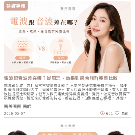
脂特性，屬較溫和的酸類選擇。3. 抗老成分 A醇（Retinol）：A醇是目前研
效率。對於過去因反黑、修復期長或效果不均而猶豫的族群而言，Reepot
的頑固型痘痘肌。誰最適合打 AviClear 戰痘雷射？如果符合以下任一情
醫師專欄
究較完整的抗老成分之一，可促進表皮更新，並間接支持膠原蛋白生成，對
的出現為除斑帶來全新的可能。 這篇文章就帶你理解Reepot 到底怎麼運
況，AviClear 將會是非常值得評估的投資： 口服藥物恐懼或不適應者：曾
於老化型毛孔與膚質粗糙有一定幫助。但 A醇具有刺激性，建議採取低濃
作？和你聽過的皮秒、傳統雷射有什麼不同？誰適合做、誰不適合？效果、
經吃過口服 A 酸但無法忍受乾燥脫皮，或是抽血發現肝指數異常而被迫停藥
度、循序漸進方式建立耐受。4. 防曬是關鍵保護：紫外線是造成膠原蛋白流
術後照護、價格又是多少呢？希望能讓你在做選擇前，有完整且中立的參
的人。 備孕中或哺乳中的女性：口服 A 酸有強烈的致畸胎性，停藥後仍需
失與肌膚老化的重要因素之一。長期日曬會加速毛孔鬆弛，因此無論晴雨都
考。為什麼斑點這麼難纏？了解色素成因，是選擇療程前最重要的一步許多
避孕一段時間；而戰痘雷射純粹是物理性光電治療，對全身系統無影響（但
應確實做好防曬（塗抹防曬乳或物理性遮蔽）。醫美療程如何精準對抗毛孔
人以為斑點只是「曬太陽造成的色塊」，但實際上臉上的每一顆斑，都可能
孕婦本身基於安全考量，雷射療程前仍須經醫師評估）。 滿臉油光、毛孔
粗大？如果你期待的是肉眼可見的改善幅度，相比起日常保養，專業的醫美
有不同來源。色素形成的原因多元，深度位置也不相同，因此在治療上自然
粗大者：即使目前沒有嚴重的發炎痘痘，但深受「中東油田」困擾，希望從
療程通常會是更直接且具效率的選擇之一。隨著醫美科技的不斷進步，針對
不能以單一方式應對。常見的斑點來源包括：一、紫外線長期累積的影響日
根本減少出油量的人。 作息不正常、壓力型成人痘：針對因為熬夜、壓力
不同成因的毛孔問題都有相對應的解方！1. 溫和深層清潔：海菲秀
曬會刺激黑色素細胞活躍，形成曬斑、雀斑或不均勻暗沉。二、基因與體質
大導致賀爾蒙波動，進而反覆在下巴、兩頰爆發的成人痘，精準破壞皮脂腺
（HydraFacial）原理：屬於非侵入性的保養。利用專利的負壓水渦流技
因素有些人天生黑色素細胞較敏感，斑點更容易在年輕時就出現。三、荷爾
能有效阻斷復發。 深色肌膚患者：過去許多雷射（如脈衝光、某些淨膚雷
術，溫和無痛地吸出毛孔深層的黑頭、白頭粉刺與多餘皮脂，同時導入高濃
蒙波動包含懷孕、避孕藥、壓力、作息不穩等，都可能使色素活躍，例如熟
射）在深色肌膚上容易引發熱傷害或色素沉澱（反黑）。AviClear 的
度的保濕與抗氧化精華。適合誰：出油粉刺型毛孔、怕痛不敢打雷射、想作
知的肝斑。四、發炎後色素沉澱（PIH）痘痘、皮膚受傷、過度刺激後，都
1726nm 波長針對的是「油脂」而非「黑色素」，因此適用於 Fitzpatrick
為重要活動前的急救保養者。效果與特色：做完當下皮膚立刻感受到「會呼
可能留下深淺不一的色沉。以上原因造成斑點呈現不同的「深度」「密度」
膚色分類的 I 到 VI 型（包含極深色肌膚），安全性極高。AviClear 戰痘雷
吸」的潔淨感，毛孔因為髒污被清空並喝飽水，視覺上會立刻變得細緻，且
與「分布」，也使除斑變得不再只是把黑色素擊散這麼簡單。只要能量不
射 常見 QA 總整理在決定進行療程前，大家心中難免還有一些疑問。我們
無恢復期。2. 光電雷射：皮秒雷射（搭配特殊透鏡）原理：皮秒雷射
足，改善有限；能量過強，又可能刺激皮膚，造成修復期延長、色素反應，
整理了討論度最高的幾個問題：Q1：打 AviClear 戰痘雷射會痛嗎？需要敷
（Pico Laser）是目前詢問度最高的縮毛孔療程。核心在於加上了「蜂巢透
甚至讓斑點反覆出現。也因為色素問題本身複雜，傳統除斑療程才會讓人覺
麻藥嗎？A：疼痛度極低，多數患者甚至不需要敷麻藥！怕痛的人有福了！
鏡」或「聚焦透鏡」。這能在不破壞表皮的情況下，將雷射光束匯聚，在真
得「效果不一定穩定」。要真正提高治療的成功率，關鍵就在於是否能更精
AviClear 搭載了專利的「AviCool™ 藍寶石冷卻技術」，探頭在雷射擊發的
皮層產生「空泡效應（LIOB）」。這就像是在皮膚深層進行微小的破壞，
準、穩定地處理不同深度的黑色素，同時降低熱傷害。什麼是 Reepot AI時
前、中、後都會持續為肌膚表面降溫。治療過程中，主要會感覺到探頭冰冰
電波跟音波差在哪？從原理、效果到適合族群完整比較
藉此喚醒肌膚的自癒機制，大量刺激膠原蛋白與彈力纖維新生，進而把毛孔
光雷射？從技術重新理解除斑Reepot AI時光雷射是一款以 532 nm 綠光為
涼涼的，伴隨輕微的溫熱感或是像被橡皮筋輕彈的感覺。相較於傳統雷射或
周圍的凹陷給「撐」起來。適合誰：輕中度的老化型毛孔、輕微淺層痘疤、
基礎，並結合 AI 影像分析的智慧型色素雷射，已通過美國 FDA、韓國
手工清粉刺的痛楚，整體舒適度大幅提升，輕鬆就能完成療程。Q2：我現
電波跟音波，為什麼常常被拿來比較？ 只要開始研究醫美抗老療程，幾乎
想同時改善膚色不均與暗沉的人。效果與特色：熱傷害小，術後通常只會紅
KFDA 與台灣 TFDA 核可。它的設計目的，是讓除斑治療更精準、更安全，
在正在吃口服 A 酸，可以打 AviClear 嗎？A：建議先與主治醫師討論。一
都會遇到這兩個名字：電波和音波。 有人說電波比較適合緊緻，有人說音
腫1~3天，幾乎不影響日常生活。是目前 CP 值極高的定期保養型雷射。3.
也更符合亞洲膚質對低熱傷害的需求。透過AI智慧影像掃描技術，系統能先
般來說，口服 A 酸會讓皮膚變得比較薄且脆弱。多數醫師會建議在停用口服
波拉提感比較明顯；也有人做完電波覺得皮膚變細、變亮，做完音波覺得下
重度凹洞救星：UP雷射原理：如果是屬於嚴重的「疤痕/凹洞型毛孔」，皮
辨識斑點的深度與分布，使能量設定更具科學依據。在治療作用上，
A 酸至少 1 到 3 個月後，讓皮膚屏障稍微恢復，再來進行雷射治療會比較
顎線變清楚。聽起來好像都能抗老、都能拉提，但到底差在哪裡？ 其實，
秒雷射可能不夠力，這時候就需要汽化型雷射上場。例如 UP雷射
Reepot 搭載超低溫冷卻機制，能在能量擊發的同時以低溫保護皮膚，降低
安全。Q3：如果我只有局部（例如下巴）長痘痘，可以只打局部嗎？A：通
電波和音波最大的差別，不是「哪一個比較厲害」，而是它們使用的能量不
（UltraPulse），它能將能量精準且極深地打入真皮層甚至皮下組織，切斷
紅腫與熱刺激。其能量原理以機械式震動分散黑色素為主，而非單純依賴高
常建議「全臉治療」效果最佳。皮脂腺是分佈在全臉的，雖然目前只有下巴
醫美圈圈 醫師
同、作用的層次不同，適合處理的老化問題也不同。 簡單來說： 電波偏向
硬化的纖維化疤痕組織，進行深層的肌膚重建。適合誰：嚴重的冰鑿型痘
熱破壞，因此對周邊組織更溫和。簡單來說，它讓除斑從過去較不穩定的模
在發炎，但其他區域的皮脂腺可能也處於過度活躍的狀態。全臉均勻施打可
改善皮膚的鬆、細紋、膚質與緊緻度。 音波偏向改善輪廓的垂、嘴邊肉、
疤、嚴重凹洞型毛孔粗大。效果與特色：效果非常強大且顯著，但相對的
2026-05-07
601
收藏
式，提升為更可控、恢復期更短的療程設計。Reepot 三大核心技術：讓除
以達到整體控油、預防其他部位未來爆發的效果。當然，醫師在施打時，會
下顎線與深層支撐。 例如：如果把臉比喻成一棟房子，電波比較像是在整
「破壞力」也強。術後會有明顯的點狀結痂、流組織液，恢復期較長（約需
斑更精準、安全、穩定在眾多除斑雷射中，Reepot 之所以被視為新一代的
針對正在發炎的嚴重區域特別加強能量。Q4：三次療程結束後，一輩子都
理牆面，讓表面變得更平整、更緊；音波則比較像是在加強地基與支撐結
7~10 天），需要有耐心細心照護。4. 緊緻抗老新趨勢：微針電波（如E電
智慧型選擇，關鍵在於它結合了精準分析、冷卻保護與機械式作用三大技
不會再長痘痘了嗎？A：雷射不是魔法，日常保養依然重要。AviClear 能大
構，讓整體輪廓往上撐起來。電波是什麼？重點在 RF 射頻加熱與緊緻電波
波 Exion、無限電波 Potenza）原理：結合了「微針」與「電波（RF）」
術，不只是把能量打在斑點上，而是以更科學、更安全的方式處理色素問
幅萎縮皮脂腺，把出油量降到極低，讓長痘痘的機率降到最低。但人體是有
拉提使用的是 RF 射頻能量。RF 是 Radiofrequency 的縮寫。原理是透過
雙重優勢。透過極細的微針穿透表皮，在到達真皮層特定深度時瞬間釋放電
題。AutoDerm 智慧影像分析系統在正式治療前，系統會先掃描肌膚，辨識
自我修復機制的，經過數年後，部分皮脂腺可能會慢慢恢復部分功能。此
射頻能量在皮膚組織中產生熱能，讓膠原蛋白受熱收縮，並啟動後續的膠原
波熱能。這不僅能刺激膠原蛋白與彈力蛋白重組（改善老化型毛孔），微針
每一處斑點的分布、深度與範圍。這讓醫師不再只依賴肉眼判斷，而是能透
外，極端的壓力、嚴重的賀爾蒙失調依然可能引發零星的痘痘。但整體來