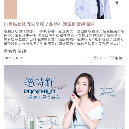
藥集團。身為專業醫師，我非常看重產品的「純淨度」與「穩定性」。
Profhilo 之所以能在國際醫美界佔有一席之地，在於其革命性的
NAHYCO™ 專利熱融合技術。1. 醫學界的「純淨」突破：無化學交聯劑一
般玻尿酸為了維持在體內的時間，必須添加化學交聯劑（如 BDDE）。雖然
這在合法範圍內是安全的，但對於過敏體質或追求極致天然的客戶來說，仍
存在延遲性發炎的風險。Profhilo逆時針 透過精確的加熱與降溫製程，讓
自體脂肪隆乳安全嗎？脂肪存活率影響超關鍵
高分子與低分子玻尿酸產生自然的氫鍵鍵結，完全不含 BDDE。這意味著它
具備極高的「生物相容性」，注射後能與人體組織完美融合。2. 高低分子玻
脂肪想瘦的地方瘦不下來胸部卻一直想再大一點自體脂肪隆乳結合抽脂與填
尿酸的「黃金比例」Profhilo 含有目前市面上極高濃度的玻尿酸
補不只讓身形更平衡 也能自然升級罩杯本集一次整理常見疑問✓ 抽脂會不
（64mg/2ml），它結合了： 高分子量玻尿酸（H-HA）：提供穩定的物理
會有栓塞風險✓ 自體脂肪會影響乳癌篩檢嗎✓ 脂肪存活率如何提高✓ 想從A
支撐與深層鎖水，改善鬆弛。 低分子量玻尿酸（L-HA）：作為傳遞信號的
罩杯升到D 有可能嗎✓ 術後需要穿塑身衣嗎✓ 抽脂隆乳要不要按摩用自己的
分子，直接活化真皮層內的纖維母細胞，誘導膠原蛋白與彈力蛋白新生。這
脂肪 打造柔軟真實的胸型適合誰 怎麼做 最有效將給妳完整觀念與安心評估
種「1+1 > 2」的協同作用，讓 Profhilo 在進入皮膚後，能像液態電波一
吳名倫 醫師
依據重點摘要：0:00 #她說他說0:40 #自體脂肪隆乳v.s.#假體隆乳 想要哪
樣迅速擴散，全面性地改善膚質。三、 3 種細胞與 5 種蛋白：解開「液態
一樣？1:02 關於手術安全性 #自體隆乳2:12 不同的抽脂方式 #脂肪存活率
2025-10-27
1557
收藏
電波」的逆齡關鍵在辰美學的診間，我常跟客戶解釋，Profhilo 就像是為
會一樣嗎？3:16 關於抽脂安全 #脂肪栓塞問題 ？4:09 關於手術安全性 #矽
肌膚施加了一種「啟動指令」。它不僅僅是補水，而是啟動了「3+5 逆齡機
膠隆乳相關影片：• 罩杯升級前必看，自體脂肪豐胸解析！ EP20• 男生
制」： 活化 3 種關鍵細胞： 纖維母細胞：這是皮膚的「膠原工廠」。 角質
女乳好尷尬，胸部困擾的隱藏原因你有嗎？ EP24• 抽就對了？抽脂局部雕
形成細胞：強化表皮防禦力，讓肌膚看起來更細緻、有光澤。 脂肪幹細
塑大解密，它沒想像可怕！EP31---LINE
胞：幫助恢復皮下組織的飽滿感，減緩隨著年齡增長的皮下萎縮。 啟動 5
@aclinichttps://lin.ee/zGPja49▼詢問整形大小事https://answer-
種關鍵結構蛋白：包括 I 型、III 型、IV 型、VII 型膠原蛋白以及最關鍵的彈
clinic.com/▼詢問皮膚大小事https://answer-skin.com/▼詢問變美大小
力蛋白。這種全方位的重塑效果，能讓下顎線變清晰，讓細紋從底層淡化。
事https://answer-skincare.com/安瑟美膚整形外科診所
這就是為什麼它被暱稱為「液態電波」。電波是靠「熱能」刺激新生，而
FBhttps://www.facebook.com/AnswerClinic安瑟美膚整形外科診所
Profhilo 是靠「生物分子信號」啟動新生。對於皮膚薄、怕痛或不適合高
IGhttps://www.instagram.com/aclinic.group/吳名倫醫師：Dr.Allen 整
能量儀器的客戶來說，這是一個非常理想的選擇。四、 蔡醫師的精準美
形醫美體塑學苑https://www.facebook.com/drallenbody吳名倫醫師
學：BAP 五點拉提點位解析施打 Profhilo 是一門藝術。我們採用國際標準
IGhttps://www.instagram.com/psdr_allen/安瑟美膚整形外科診所地
的 BAP（Bio Aesthetic Points）五點拉提打法，這五個點是避開重要血
址：臺北市大安區安和路一段113號2樓之1電話：（02）7709-9398
管、精準對準臉部支撐結構的黃金位置： [1] 顴骨高點： 位於顴骨最突出的
地方，需離眼睛外側至少 2 公分。能像掛鉤一樣，為中臉提供向上向外的支
撐力。 [2] 鼻翼與瞳孔垂直線交界： 在鼻翼與耳廓之間畫出水平線，再從瞳
孔中線畫垂直線，兩線交交叉處作為注射點。能有效改善法令紋，飽滿面中
部。 [3] 耳廓下前緣： 位於耳廓下緣的前方約 1 公分處。是收緊臉部外側
輪廓、強化下頷線條的關鍵。 [4] 下頷嘴角交界： 在下巴中軸線的三分之一