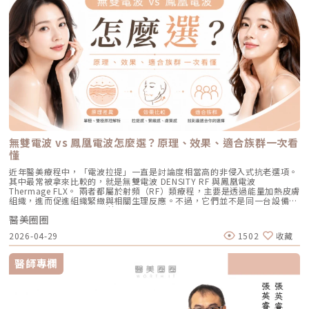
蛋白新生與重組。很多人一聽到「加熱」會覺得很抽象，電波不是只打一個
的物理性破壞與電波熱能，還能破壞過度活躍的皮脂腺（改善出油型毛
過影像資訊調整能量，讓治療更客製化、也更一致。對於斑點多、深淺不一
說，膚況絕對會比治療前穩定非常多。許多人會選擇在 1 到 2 年後，將
點，而是讓一段皮膚組織被均勻加熱。當皮膚裡的膠原纖維遇到適當熱能，
孔）。適合誰：混合型毛孔（又油又鬆弛）、肝斑體質不適合打高能量雷射
或分布不規則的人來說，這項技術能有效提升治療的精準度。CPTL 超冷卻
AviClear 作為年度的「控油進廠保養」來施打一次。Q5：打完 AviClear 後
就像鬆掉的彈力網被重新收緊，視覺上會有比較緊、平整的感覺。所以電波
者、想全面提升膚質緊緻度的人。效果與特色：因為熱能在皮膚深層釋放，
保護除斑過程中最令人擔心的副作用之一，就是因熱能過高造成紅腫、脫
有修復期嗎？該怎麼保養？A：由於屬於「非侵入性」的安全療程，術後皮
常見的效果感受包括：皮膚變緊、細紋變淡、毛孔視覺變細緻、臉部鬆弛感
表皮的熱傷害極小，退紅快（通常隔天即可上妝）。對於膚質的「整體優
皮，甚至反黑。CPTL 的作用是在雷射擊發的同時迅速降溫，使肌膚保持在
膚最多只會有輕微的泛紅，通常在幾個小時到一天內就會自然消退，完全不
改善、膚質變得比較平滑。也因為電波比較強調「皮膚緊緻」和「膚質改
化」有非常亮眼的表現。5. 物理性微創重建：得美微針筆（Dermapen）原
低溫狀態，避免熱能向周圍擴散。皮膚被冷保護包覆後，不僅治療時更舒
影響日常上班上課。術後的保養也非常簡單：只要做好「基礎保濕」與「確
善」，所以如果困擾的是臉看起來鬆鬆的、眼周或嘴邊有細紋、臉頰摸起來
理：透過儀器上極細微的針頭，在肌膚表層每秒創造出1,920的微小穿刺通
適，也能減少後續的發炎反應，讓整體修復期縮短許多。VSLS色素冷剝離
實防曬」，並在術後一週內暫停使用美白、酸類或去角質等刺激性產品即
不夠緊實，電波通常會是可以評估的方向。但要注意，電波不是做完就立刻
道。這種「微破壞」能直接啟動肌膚天然的傷口癒合機制，刺激膠原蛋白與
技術在 532 奈米波長下，Reepot 的能量並非以高熱燒灼黑色素，而是以機
可。對於忙碌的現代人來說，是非常友善的午休醫美選擇。拿回肌膚的主導
變成另一張臉。效果通常會分成兩個階段：一部分人會先感覺皮膚有收緊
彈力蛋白增生。更棒的是，這些微通道能像海綿一樣，大幅提升後續保養精
械式的震動作用使色素顆粒鬆動、分離，再交由身體自然代謝。這項機制能
權，抗痘不再是一場苦戰青春痘從來就不只是一個表面的皮膚問題，它更深
感，後續則會隨著膠原蛋白慢慢新生，讓緊緻度逐漸出現。音波是什麼？重
華（如生長因子、高濃度玻尿酸）的吸收率，達到加乘的養膚效果。適合族
同時保護真皮層的血管結構，減少對健康組織的影響，讓整個治療更溫和，
刻地牽動著個人的自信心與社交生活。過去，嚴重痘痘肌患者往往陷入兩
點在聚焦超音波與深層拉提音波拉提使用的是 聚焦式超音波能量，常見名
群：老化型毛孔、淺層凹洞型毛孔、膚質粗糙者，以及對部分能量型療程較
也降低出現過度刺激或色素反應的可能性。透過這三項核心技術的搭配，
難：任憑痘痘反覆肆虐，或是無奈忍受口服藥物的強烈副作用。隨著 2026
稱包含 HIFU、MFU 或 MFU-V。它的特色是可以把能量聚焦到皮膚深層，形
為敏感、希望降低反黑風險的族群（實際仍需由醫師評估）。效果與特色：
Reepot 不只是單純「把斑點打掉」，而是以更安全、更穩定的方式改善色
年新一代抗痘武器AviClear 戰痘雷射（1726nm）問世，無疑為醫學美容界
成一個個熱凝結點，刺激組織收縮與膠原蛋白新生。部分音波療程可透過不
因為沒有雷射或電波的「熱傷害」，所以術後照顧相對簡單，反黑機率極
素問題，也更符合現代人對於恢復期短、風險低的期待。Reepot 為何能將
與深受痘痘困擾的患者，提供了一個全新、安全且具備極長效性的無藥物解
同深度探頭，將能量作用到接近深層支撐結構的位置，例如常被討論的
低。做完後通常會有 1~3 天的微泛紅，能溫和改善膚質與毛孔細緻度的新
斑點一撕即除？人工皮代謝讓改善更有感為什麼 Reepot 能做到治療後「撕
答。它成功將抗痘戰場，從伴隨負擔的全身性藥物代謝，精準轉移至局部的
SMAS 筋膜層。SMAS 是臉部支撐結構的一部分，傳統拉皮手術也會處理這
興療程。醫美療程怎麼選？重點大評比為了讓你更清楚怎麼挑選，我們整理
除人工皮時同步帶走斑點」？這與它的能量作用與術後設計密切相關。
皮脂腺控制，從源頭阻斷致痘環境。如果你也厭倦了反覆擦藥、吃藥的無盡
個層次。音波的概念，就是透過非侵入式方式，把能量送到較深層的支撐結
了五大主力療程的比較表：療程後的關鍵：醫美術後保養黃金法則許多人投
無雙電波 vs 鳳凰電波怎麼選？原理、效果、適合族群一次看
Reepot 透過 532 nm 能量搭配冷剝離技術，使表層黑色素逐漸被帶向角質
輪迴，渴望重新擁有一張清爽、穩定、不易泛油光的健康臉龐，建議尋求專
構，幫助輪廓往上拉。所以音波常見的效果感受包括：下顎線變清楚、嘴邊
入療程本身，卻忽略術後照護的重要性，可能影響修復效果，甚至增加色素
層；治療後覆蓋的人工皮則提供穩定、封閉式的修復環境，讓色素在代謝期
懂
業醫師進行完整的膚況評估。透過精準的雷射療程規劃，為自己預約一個遠
肉改善、臉部線條變順、雙下巴或下半臉鬆垂感變少。如果你的困擾不是細
沉澱風險。掌握以下三大原則，有助於穩定膚況並延續療程效果：1. 加強保
間被更完整地固定在表皮。當人工皮在回診時由專業人員取下，老化角質連
離痘疤與油光的全新未來！
紋，而是「臉往下掉」、「輪廓線越來越模糊」、「拍照時下半臉變重」，
濕修護雷射或電波療程後，肌膚屏障暫時較為脆弱，容易出現乾燥與水分流
近年醫美療程中，「電波拉提」一直是討論度相當高的非侵入式抗老選項。
同部分色素會一併脫落，因此能呈現出「一撕即除」的改善效果。以冷卻保
音波通常會比電波更貼近你的需求。不過音波也不是越深越好、越痛越有
失。建議選擇成分單純、無香精與酒精的保濕與修護產品（如玻尿酸、神經
其中最常被拿來比較的，就是無雙電波 DENSITY RF 與鳳凰電波
護與機械式震動相結合的方式，讓斑點代謝更有感，也讓治療成果更直觀。
效。不同部位需要不同探頭、不同深度與不同發數，醫師必須依照臉型、脂
醯胺），協助維持肌膚修復所需的穩定環境。2. 落實防曬措施術後肌膚對紫
Thermage FLX。 兩者都屬於射頻（RF）類療程，主要是透過能量加熱皮膚
誰適合做 Reepot？讓你一眼就能找到自己的定位Reepot 特別適合以下肌
肪厚度、骨架與皮膚狀況去規劃。打錯層次、能量過高或發數不合適，都可
外線較為敏感，建議使用足夠防曬係數（如 SPF30–50 以上），並搭配帽
組織，進而促進組織緊緻與相關生理反應。不過，它們並不是同一台設備，
膚需求： 曬斑、雀斑、老人斑、顴骨母斑 膚色暗沉不均，看起來不夠乾淨
能影響效果與安全性。電波、音波、傳統拉皮手術差異表 項目 電波拉提 音
子、陽傘等物理性防曬，以降低色素沉澱的風險。3. 避免刺激性保養於恢復
也不只是名稱不同而已。 簡單來說： 鳳凰電波較常被用於輪廓緊緻與拉提
做過除斑，但怕反黑、怕紅腫 希望治療後恢復期短、隔天能上班 膚質偏薄
波拉提 傳統拉皮手術 療程原理 使用RF射頻能量，透過熱能刺激膠原蛋白收
期間內，應暫停使用酸類（如果酸、水楊酸）、A醇、去角質及高刺激性美
醫美圈圈
需求，屬於單極射頻應用的代表療程； 無雙電波則為結合單極與雙極射頻
或偏敏感，不敢嘗試侵略性太高的治療Reepot AI時光雷射的效果：一次能
縮與新生 使用聚焦式超音波能量，將熱能聚焦到特定深度，刺激組織收縮
白產品。實際恢復時間會依療程種類與個人膚況不同，建議依照醫師指示逐
的複合式電波療程，常被用於同時兼顧緊緻與膚質改善。 根據原廠資料，
改善什麼？以下為臨床上常見改善情況（效果因個人皮膚而異）： 斑點淡
與膠原蛋白新生 透過外科手術方式，移除多餘皮膚，並重新拉提、固定鬆
2026-04-29
1502
收藏
步恢復日常保養。毛孔粗大常見問題Q&A Q1：做完醫美，毛孔就可以「完
Thermage 為非侵入式射頻療程，可應用於肌膚緊緻與平滑需求；而
化明顯 膚色提亮、均勻度提升 老人斑變淡、邊界變柔和 妝感變乾淨，妝更
弛組織 作用方向 偏向皮膚緊緻、細紋、膚質與鬆弛感改善 偏向深層支撐、
全消失」嗎？ 這是不切實際的期望喔！毛孔是皮膚正常的生理結構，不可
DENSITY 則採用單極與雙極射頻能量，可作用於不同皮膚層次。 這也是為
貼更亮 肌膚質地有細緻感Reepot 術後恢復期與照護指南Reepot 最大優勢
輪廓拉提、下顎線與嘴邊肉改善 偏向明顯鬆弛、下垂組織與多餘皮膚的結
能完全消失不見。醫美療程的目標是讓變大、變形毛孔「縮小、變淺」，讓
什麼許多人在選擇療程時會產生疑問： 我需要的是「輪廓拉提」，還是
之一就是修復期短。常見反應淡淡泛紅：1–3 天斑點結痂／色素加深：3–7
醫師專欄
構性改善 常見作用層次 真皮層、皮下組織，依儀器與能量設定不同 真皮
肌膚在視覺上達到平滑、細緻的效果，也就是俗稱的「水煮蛋肌」狀態。
「膚質細緻」？ 我適合鳳凰電波，還是無雙電波？ 兩者是否可以搭配施
天代謝期：1–2 週術前事項1. 治療部位若有傷口、感染或過敏發炎需等肌膚
層、皮下組織、筋膜層等不同深度，依探頭與機型不同 皮膚、皮下組織、
Q2：打雷射縮毛孔，皮膚會不會越打越薄？ 正確的雷射治療不但不會讓皮
作？ 以下將用較好理解的方式，帶你一次釐清兩者差異。什麼是鳳凰電波
恢復後再施作。2. 有心律調節器、光敏感或慢性疾病者需由醫師評估安全
SMAS筋膜層等，依手術方式不同 適合部位 臉部、眼周、下顎線、頸部、身
膚變薄，反而會因為刺激真皮層膠原蛋白新生，讓肌膚變得更厚實、更有彈
Thermage FLX？鳳凰電波的正式名稱是 Thermage FLX，為台灣索塔
性。3. 孕婦、哺乳者與近期使用光敏藥物者不建議進行光電療程。4. 三個
體局部等，依機型適應症與醫師評估 額頭、眉眼、下半臉、下顎線、雙下
性！但前提是「間隔時間要充足」且「能量掌控得當」，過度頻繁的施打才
SoltaTaiwan Limited旗下的射頻設備。根據台灣原廠資料，Thermage
月內做過深層換膚或磨皮者需與醫師確認治療時機。5. 術前請避免日曬並停
巴、頸部等，依機型與探頭而定 臉部、下半臉、頸部等明顯鬆弛部位 主要
有可能破壞皮膚屏障。Q3：改善毛孔粗大，通常需要打幾次才有效？ 醫美
FLX 採用單極電容耦合射頻技術。所謂「電容耦合」，簡單來說就是能量透
止酸類、去角質與刺激性保養品。這些都有助於減少反黑。術後照護1. 人工