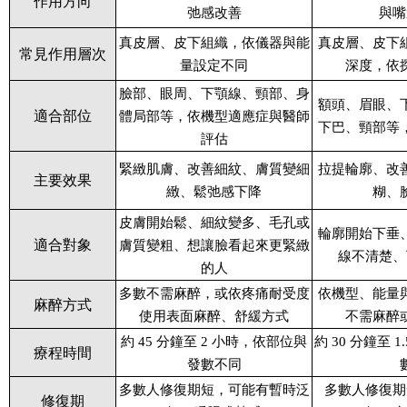
作用方向
弛感改善
與嘴
真皮層、皮下組織，依儀器與能
真皮層、皮下
常見作用層次
量設定不同
深度，依
臉部、眼周、下顎線、頸部、身
額頭、眉眼、
適合部位
體局部等，依機型適應症與醫師
下巴、頸部等
評估
緊緻肌膚、改善細紋、膚質變細
拉提輪廓、改
主要效果
緻、鬆弛感下降
糊、
皮膚開始鬆、細紋變多、毛孔或
輪廓開始下垂
適合對象
膚質變粗、想讓臉看起來更緊緻
線不清楚、
的人
多數不需麻醉，或依疼痛耐受度
依機型、能量
麻醉方式
使用表面麻醉、舒緩方式
不需麻醉
約 45 分鐘至 2 小時，依部位與
約 30 分鐘至 
療程時間
發數不同
多數人修復期短，可能有暫時泛
多數人修復期
修復期