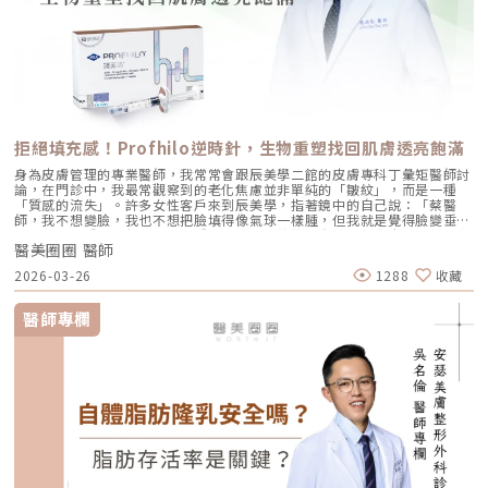
拒絕填充感！Profhilo逆時針，生物重塑找回肌膚透亮飽滿
身為皮膚管理的專業醫師，我常常會跟辰美學二館的皮膚專科丁彙矩醫師討
論，在門診中，我最常觀察到的老化焦慮並非單純的「皺紋」，而是一種
「質感的流失」。許多女性客戶來到辰美學，指著鏡中的自己說：「蔡醫
師，我不想變臉，我也不想把臉填得像氣球一樣腫，但我就是覺得臉變垂
了、乾了，看起來很累。」這種「累感」，往往來自於肌膚真皮層結構的崩
醫美圈圈 醫師
解。過去我們習慣用玻尿酸去「填補」凹陷，或是用電音波去「緊緻」皮
表，但在這兩者之間，其實存在著一個關鍵的空白區：生物重塑（Bio-
2026-03-26
1288
收藏
Remodeling）。這就是為什麼我對 Profhilo 逆時針（俗稱：璞菲洛）情
有獨鍾的原因。一、 重新定義抗老：為什麼妳需要的是「重塑」而非「填
充」？在深入了解 Profhilo逆時針 之前，我們必須先釐清肌膚老化的本
醫師專欄
質。肌膚的年輕度由真皮層的三大支柱決定：水份、膠原蛋白
（Collagen）以及彈力蛋白（Elastin）。多數人對膠原蛋白耳熟能詳，它
就像建築物的「鋼筋水泥」，負責撐起皮膚的厚度與體積；然而，讓肌膚在
做表情後能迅速回彈、維持組織張力的關鍵，其實是彈力蛋白。彈力蛋白就
像支撐鋼筋的「橡皮筋」，不幸的是，人體在青春期過後，彈力蛋白的合成
速度就會大幅下降。當彈力蛋白流失，肌膚就會像失去彈性的鬆緊帶，出現
細紋、毛孔粗大、甚至是難以處理的「鬆弛型下垂」。傳統玻尿酸屬於「填
充型」，主要目的是增加體積（Volumizing），如果過度施打，容易造成
面部僵硬或「醫美臉」。而 Profhilo 逆時針的誕生，是為了從細胞底層進
行「修復與重塑」，讓皮膚自己找回年輕時的彈性。二、 Profhilo 逆時針
的科學核心：NAHYCO™ 專利技術Profhilo逆時針來自瑞士著名的 IBSA 製