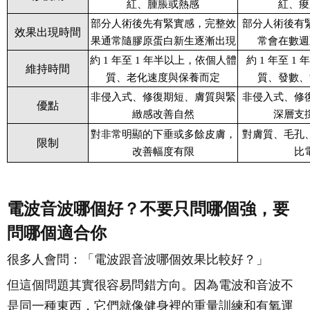
紅、腫脹或熱感
紅、痠
部分人術後先有緊實感，完整效
部分人術後有
效果出現時間
果通常隨膠原蛋白新生逐漸出現
常會在數週
約 1 年至 1 年半以上，依個人體
約 1 年至 
維持時間
質、老化速度與保養而定
質、發數、
非侵入式、修復期短、膚質與緊
非侵入式、修
優點
緻感改善自然
深層支
對非常明顯的下垂或多餘皮膚，
對膚質、毛孔
限制
改善幅度有限
比
電波音波哪個好？不要只問哪個強，要
問哪個適合你
很多人會問：「電波跟音波哪個效果比較好？」
但這個問題其實很容易問錯方向。因為電波和音波不
是同一種東西，它們就像健身裡的重量訓練和有氧運