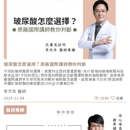
玻尿酸怎麼選擇？原廠國際講師教你判斷
不同的玻尿酸質地選擇，其實你比想的還重要喔~為什麼瑞絲朗玻尿酸有這
麼多品項?不同的部位/想改善的問題該怎麼選擇對應的玻尿酸呢? 高德美原
廠國際講師李杰年院長為你解析玻尿酸怎麼選，能發揮最大功效!想諮詢更
多關於玻尿酸的療程歡迎LINE@杰膚美診所:
https://page.line.me/xhc2941b重點摘要：00:11 玻尿酸作用介紹00:47
李杰年 醫師
玻尿酸分為三大類型02:09 迷思一、玻尿酸打哪裡都可以？02:36 迷思二、
打完下巴蘋果肌看起來怪怪的？03:30 迷思三、臉部鬆弛只能做拉皮嗎？
2025-11-04
1545
收藏
05:00 總結LINE官方帳號一對一咨詢👉https://reurl.cc/x3EQZN歡迎訂閱
我的頻道👉https://reurl.cc/nY51k8關注杰膚美診所FB👉
https://reurl.cc/XQljva杰膚美診所官網👉https://jfmskin.com/關注李杰
醫師專欄
年醫師FB👉https://reurl.cc/Mzk0nm杰膚美診所地址：104台北市中山區
復興北路50號2樓電話：02-8772-6625