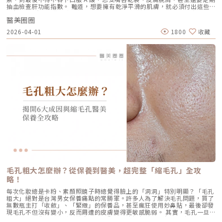
膚保濕度提升與質感柔嫩。完整療程結束後，肌膚彈性、細緻度與毛孔緊實
更全面。2.3 脂肪下移型（贅肉堆積）有些人老化表現是法令紋上方擠出一
抽血檢查肝功能指數。 難道，想要擁有乾淨平滑的肌膚，就必須付出這些
度明顯改善，效果可維持數月，期間因人而異，與個人膚質及保養習慣相
塊肉，或是出現明顯的雙下巴。這類族群除了筋膜拉提，還需要美音二代對
代價嗎？ 隨著醫學美容科技的進步，抗痘治療終於迎來了劃時代的突破。
關。針對肌膚老化較嚴重的患者，醫師會提供客製化療程方案，確保治療成
脂肪組織產生的微熱效應來進行收斂，收緊鬆贅組織，恢復線條的俐落感。
醫美圈圈
全球首款獲得美國 FDA 認證，專門針對「皮脂腺」進行治療的 AviClear 戰
效符合期待。為何完成完整療程後仍需定期補打？雖然Profhilo在第一年完
三、 關於痛感與效果：二代真的不一樣嗎？「醫師，聽說美國音波非常
痘雷射 正式問世。它主打不需依賴藥物、無嚴重副作用，透過專利
成三次療程後，可促進皮膚彈力蛋白的新生，但其成分會在體內逐漸代謝，
2026-04-01
1800
收藏
痛，是真的嗎？」這是許多客人心中的陰影。的確，第一代美國音波因其能
1726nm 波長雷射，從根源「關閉」過度活躍的皮脂腺。 這篇文章將帶你
約在施打後28天開始減少。儘管如此，Profhilo所啟動的生物刺激作用能持
量輸出極為強悍扎實，對某些痛感較敏感的客人來說確實是一大挑戰。但
全面深入了解 AviClear 戰痘雷射的作用原理、與傳統治療的差異、療程細
續約3個月左右。隨著時間流逝，皮膚的保濕度與細胞活化功能會逐漸降
Ultherapy Prime（美音二代）在 2026 年能被醫美圈推崇，關鍵就在於它
節以及真實的術後效果，幫助你評估這項抗痘黑科技是否適合自己。為什麼
低，肌膚質感可能回復至治療前的狀態。加上年齡增長與環境壓力，皮膚細
大幅優化了「舒適度」。3.1 減痛技術的優化美音二代優化了能量輸出的波
痘痘總是反覆發作？看懂萬惡之源「皮脂腺」在認識 AviClear 戰痘雷射之
胞活力下降，因此建議每3至4個月進行一次補打，持續激活肌膚，維持年輕
型與頻率，使熱能釋放更加穩定均勻。在臨床操作中，我發現客人的耐受度
前，我們必須先了解痘痘（痤瘡）究竟是怎麼形成。青春痘的生成機制主要
健康。一項針對40至65歲受試者的研究顯示，接受兩次Profhilo注射（間
顯著提升，不再需要像早期那樣「痛到想哭」。 見效時間：治療當下因組
包含四大關鍵： 皮脂分泌過盛：受到賀爾蒙、壓力、飲食或基因影響，皮
隔30天）後，在1個月與4個月的評估中，皮膚彈性與保濕度均有顯著提
織受熱收縮，會有 10-20% 的即時拉提感。真正的巔峰效果會在術後 2–3
脂腺製造出過多的油脂。 毛囊角化異常：老廢角質無法正常代謝，與油脂
升，且效果可維持至少4個月。受試者自我評估亦反映皺紋減少、肌膚更緊
個月，隨著膠原蛋白的大量新生，輪廓會日益清晰。 維持時間：在規律的
混合後堵塞毛孔，形成粉刺。 痤瘡桿菌增生：堵塞的無氧毛孔成為痤瘡桿
緻，印證持續治療的重要性。（參考來源：Sparavigna et al., 2022）璞
生活作息下，一次優良的治療效果可維持 12–18 個月。四、 蔡醫師的減齡
菌（C. acnes）的溫床，細菌大量繁殖。 發炎反應：細菌代謝物引發免疫
菲洛療程前後注意事項術前： 停止服用抗凝血藥物（如阿斯匹靈、維他命
處方箋：美音二代的精準佈點很多診所標榜「破千條」的音波，但我始終堅
反應，導致紅腫、化膿，形成嚴重的囊腫型或膿皰型痘痘。在這四個環節
E） 治療當天避免化妝、飲酒 保持作息規律，避免熬夜與重度壓力術後：
持：條數不是越多越好，精準度才是關鍵。過多的能量可能造成脂肪萎縮
中，「皮脂分泌過盛」是啟動後續一連串災難的開關。傳統的治療方式，如
24小時內避免按摩施打部位 三天內避免劇烈運動與三溫暖 一週內避免臉部
（臉凹），過少則無感。在辰美學，我會根據每一位客人的臉型厚薄、鬆弛
抗生素主要針對殺菌；外用酸類主要針對去角質。唯有口服 A 酸能夠有效抑
熱敷與刺激性護膚產品 建議加強保濕、防曬，幫助效果延長璞菲洛副作用
程度，規劃專屬的能量地圖。以下是 2026 年我常用的建議處方： 施作區
制皮脂腺分泌，這也是為什麼口服 A 酸過去被視為治療嚴重痘痘的終極武
與風險Profhilo屬於非交聯玻尿酸，不含化學交聯劑，生物相容性極佳，副
域 建議條數參考 蔡醫師臨床改善重點 全臉輪廓拉提 500 – 800 條 筋膜拉
器。然而，口服 A 酸伴隨著全身性的副作用。而 AviClear 戰痘雷射的誕
作用相對少。常見輕微反應包括： 注射處短暫腫脹、微紅 局部輕微瘀青
提改善法令紋 中下臉重點加強 300 – 500 條 筋膜拉提改善嘴邊肉 眼周與提
生，就是為了一次解決這個痛點：我們能不能在不吃藥的情況下，精準且長
（數日內可自行消退） 極少數人可能會有輕微搔癢或壓痛感，通常在數天
眉 100 – 200 條 改善眼尾下垂。 4.1 複合式療程的加乘效果如果想要達到
效地控制皮脂腺？什麼是 AviClear 戰痘雷射？解密 1726nm 的物理奇蹟
內緩解※ 選擇合法診所與原廠授權產品，是避免療程風險最關鍵的因素。
更好的「精緻度」，我常會建議在音波拉提後，搭配再生針（瑞德喜）進行
AviClear 戰痘雷射是一台利用特定波長光能來治療痤瘡的醫療儀器。它的核
為什麼 Profhilo 成為新一代醫美趨勢？隨著醫美觀念的演變，越來越多人
外輪廓的固定，或是以「混合式填充」補足流失的骨架支撐。這種「由內拉
心技術在於突破性的1726nm 波長雷射。1. 為什麼是 1726nm 波長？「專
追求自然、柔和的改善效果，不希望臉部看起來僵硬或過度膨脹。Profhilo
提、由外固定」的複合思維，才是現代抗老的趨勢。五、 2026 醫美行情與
吃油脂」的標靶治療在雷射醫學中，不同的波長會被不同的目標物（如黑色
與傳統填充型療程最大的不同，在於它獨特的「重建」式作用。Profhilo
避坑建議當妳搜尋「美國音波二代價格」時，會發現市場行情落差很大。身
素、血紅素、水分）吸收。1726nm 這個波長非常特殊，它在人體組織
並非單純地填補，而是將高濃度玻尿酸均勻分布於肌膚真皮層，從底層刺激
毛孔粗大怎麼辦？從保養到醫美，超完整「縮毛孔」全攻
為醫師，我必須提醒大家，費用背後包含的是原廠探頭成本、儀器維護、以
中，被皮脂（油脂）吸收的效率，大約是被水分吸收的 2 倍。當 AviClear
膠原蛋白與彈力蛋白新生，啟動肌膚的自我修復能力，讓效果柔和自然，能
及最重要的「醫師的技術與判讀經驗」。 認明原廠授權：施打前請掃描儀
略！
的雷射光束打入真皮層時，能量會精準地被富含油脂的「皮脂腺」大量吸
有效降低傳統填充物可能帶來的異物感，也更貼近肌膚自然老化的邏輯。此
器與探頭 QR Code，確保非水貨或非法翻新探頭。 選擇認證醫師：音波拉
收，進而產生熱能。這些熱能會破壞過度活躍的皮脂腺細胞，變得萎縮、分
外，Profhilo 完美契合了當前醫美市場「微侵入式」與「預防型保養」的
每次化妝總是卡粉、素顏照鏡子時總覺得臉上的「洞洞」特別明顯？「毛孔
提需要精準的解剖學知識，只有受過原廠培訓的醫師，才能在「安全邊界
泌量大幅下降。當沒有過多的油脂，毛孔就不易堵塞，痤瘡桿菌也失去了生
趨勢。它填補了日常保養品與侵入式手術之間的空缺，不需像肉毒桿菌那樣
粗大」絕對是台灣男女保養痛點的常勝軍。許多人為了解決毛孔問題，買了
內」將能量發揮到極致。六、 結語：愛美，是為了成就更好的自己我常
存的養分，痘痘自然就失去了生長的溫床。2. AviCool™ 藍寶石冷卻系統：
限制表情，也不需要像手術拉皮那樣漫長的恢復期。對於生活忙碌、注重效
無數瓶主打「收斂」、「緊緻」的保養品，甚至瘋狂使用妙鼻貼，最後卻發
說，醫美的意義不在於把妳變成另外一個人，而在於「找回最巔峰狀態的
保護表皮，大幅提升舒適度既然要用熱能破壞深層的皮脂腺，表皮會不會被
率的現代人來說，這讓它更容易被接受，成為許多人延緩老化、提升膚質的
現毛孔不但沒有變小，反而周遭的皮膚變得更敏感脆弱。 其實，毛孔一旦
妳」。看著客人在治療後，重新對鏡子裡的自己露出自信的微笑，那是我身
燙傷？這正是 AviClear 的另一項核心專利。機器配備了專屬的 AviCool™
首選。臨床案例分享以下為原廠提供的實際案例，透過Profhilo逆時針療
被撐大，就像是被撐鬆的橡皮筋，光靠日常塗抹保養品是很難「完全逆轉」
為醫師最大的成就感。我會運用 Ultherapy Prime 美國音波第二代的精準
藍寶石接觸式冷卻系統。在雷射擊發前、擊發中與擊發後，冷卻系統會持續