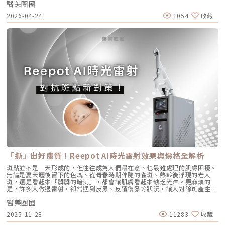
程，觀察治療前後肌膚狀態的變化，供大家參考了解療程效果。璞菲洛
醫美圈圈
的。想要有效改善毛孔粗大，我們必須先搞懂你的毛孔是哪一種「型」，才
技術，結合我對面部結構的美感理解，悉心守護妳每一寸肌膚的張力。如果
將表皮溫度維持在安全的低溫狀態。這不僅能防止表皮熱傷害、避免術後反
Profhilo常見Q&AQ1：PROFHILO和水光療程有什麼差別？ 水光著重在肌
能對症下藥！這篇文章將帶你從日常保養到專業醫美療程，全面拯救毛孔粗
您也對輪廓的流失感到焦慮，或者正猶豫哪種療程最適合自己，歡迎預約來
黑，更大幅降低了療程中的痛感，讓患者在不需要敷麻藥的情況下（視個人
2026-04-24
1054
收藏
膚表層補水，讓皮膚變得水嫩透亮；而PROFHILO作用層次更深，不只補
大的終極對策。為什麼我的毛孔會變大？揭開毛孔粗大的 6大元兇在探討怎
診間，讓我們在一個放鬆、透明的環境下，一起討論出最適合您的減齡計
耐受度而定），也能順利完成治療。AviClear 戰痘雷射 vs. 藍雷射與傳統療
水，還能活化膠原蛋白、彈力蛋白等細胞修復，提升整體彈性與緊緻度。它
麼解決之前，我們得先抓出讓毛孔變大的罪魁禍首。毛孔粗大絕對不是單一
畫。
法：抗痘金大PK過去我們面對嚴重的青春痘，「吞口服A酸」幾乎是唯一的
的特點是透過穩定擴散來刺激肌膚自我修復，不靠刺激或破壞，適合想全面
原因造成的，通常是以下幾個因素交織而成的結果：1. 【油脂型毛孔】：中
終極解方。然而，隨著光電科技的突破，現代的醫美抗痘已經邁入了「精準
改善膚況的人。Q2：可以和電波、音波等療程搭配嗎？ 可與電波、音波等
東油田的擴建工程毛孔是皮脂排出的主要通道。當你的皮脂腺天生比較發
破壞皮脂腺」的新紀元。目前市面上討論度最高的兩大抗痘黑科技，分別是
療程搭配使用，建議間隔約兩週，具體施打順序與時間需由醫師評估。電
達，或是受到氣溫升高、荷爾蒙波動、常吃高油高糖食物影響，導致出油量
AviClear 戰痘雷射與 CAPRI 藍雷射。雖然兩者都主打不吃藥、從根源控
波、音波術後可加速肌膚修復並延長效果，但需等皮膚完全降溫後再進行
大增時，通道就會被迫「擴建」來排出這些大量油脂。2. 【角質型毛孔】：
油，但在波長與作用機制上卻有著根本的差異。我們該如何選擇？它們與傳
Profhilo療程。施打前請務必諮詢醫師，遵從專業建議安排療程。Q3：璞
通道堵塞引發的連鎖反應健康的肌膚會自然代謝老廢角質，但如果代謝異
統的口服A酸又有什麼不同？以下為您全面解析。頂尖對決：AviClear 戰痘
菲洛每年需要打幾次？ 一個完整療程通常包含三次施打，前兩次相隔約一
常，這些廢棄角質就會和皮脂、空氣中的髒污混合在一起，死死地堵塞在毛
雷射 vs. CAPRI 藍雷射這兩款都是目前熱門的無藥物抗痘雷射，雖然目標一
個月，第三次則可在四到六個月後進行。視個人膚況與需求，也可安排後續
孔開口。久而久之，毛孔就像被塞了軟木塞一樣，被越撐越大。3. 【老化型
致，但「作戰策略」卻截然不同：1. AviClear 戰痘雷射（1726nm）：專
加強療程，以延續效果。Q4：頸紋、手部老化也能打嗎？ 可以。Profhilo
毛孔】：膠原蛋白流失的初老警報真皮層中的「膠原蛋白」和「彈力蛋白」
注皮脂腺的「源頭阻斷」作用原理：搭載專利 1726nm 波長，具備極高的
在頸部與手背同樣有良好表現，能改善乾紋與鬆弛，是全方位肌膚重建療
就像是撐起毛孔的堅固地基。隨著年齡增長，或是長期不防曬導致的「光老
「油脂專一性」，能穿透皮膚精準鎖定並加熱肥大的皮脂腺，使其萎縮。核
程。Q5：是否適合所有膚質？ 大多數人皆可接受，但孕婦、哺乳中女性與
化」，地基流失、失去支撐力，毛孔邊緣的肌膚就會順著地心引力往下垂。
心強項：直接從源頭切斷出油量並破壞痘痘的生長環境，主打極長效的抗痘
對玻尿酸過敏者不建議施打。Q6：哪些人適合做Profhilo？需要幾歲才能
4. 【缺水型毛孔】：肌膚乾旱造成的表面危機這點常被許多人忽略！當角質
與控油效果，非常適合追求長期穩定膚況、不想依賴藥物的人。2. CAPRI
做？Profhilo適合有初期老化、乾燥或鬆弛困擾的人，通常建議從30歲以後
層極度缺水時，毛孔周圍的表皮細胞會像失去水分的蘋果一樣乾癟、萎縮，
藍雷射（1450nm + 450nm）：控油＋殺菌的「雙效複合」作用原理：結
就可以評估施作。特別推薦給希望改善膚況，又不想讓五官改變或產生膨脹
無法飽滿排列。在細胞與細胞之間的縫隙變大之下，視覺上毛孔就顯得非常
合 1450nm 的熱能來縮減皮脂腺（控油），同時搭配 450nm 藍光直接消
感的人。Q7：施打Profhilo會很痛嗎？會不會腫？需要修復期嗎？療程過
明顯。5. 【疤痕型毛孔】：手癢硬擠留下的歷史遺跡嚴格來說這已經是「痘
滅表皮的痤瘡桿菌（殺菌）。核心強項：雙管齊下，對於臉上正在急性發
程簡單快速，使用極細針在臉部五個特定位點注射，疼痛感輕微。少數人會
疤」的範疇。過去長了嚴重的發炎性青春痘，或是手癢過度暴力擠壓，導致
炎、紅腫的痘痘，具有極佳的立即退紅與消炎效果，適合需要快速壓制大面
有暫時性紅腫或小腫塊，通常幾小時內可自然消退，不會影響日常活動。
真皮層組織嚴重受損。在傷口修復的過程中產生了纖維化拉扯，最終形成不
積發炎的患者。3. 傳統終極武器：口服A酸（Isotretinoin）作用原理：屬
Q8：Profhilo成分天然嗎？會不會引起過敏？Profhilo採用高純度、非動
可逆的凹洞。6. 【蟎蟲型毛孔】：隱形的微小房客在作怪我們的臉上本來就
於全身性的系統性治療。它能全面抑制皮脂腺分泌、使皮脂腺萎縮，同時促
物來源的玻尿酸，不含常見交聯劑成分，安全性高，過敏反應發生機率非常
有共生的「蠕形蟎蟲」，但當免疫力下降、皮脂分泌失衡，或是過度清潔破
進毛囊正常角化，並大幅減少發炎反應與痤瘡桿菌增生。核心強項：能夠一
「撕」出好膚質！Reepot AI時光雷射效果與價格全解析
低，並獲得歐盟CE安全認證。Profhilo璞菲洛是突破傳統玻尿酸觀念的療
壞皮脂膜時，蟎蟲就會大量異常繁殖。牠們會啃食皮脂、進出毛囊，蟲體的
次打擊痘痘的四大成因，對於嚴重型、結節囊腫型痘痘，或是對其他治療
程，不以填充為主，而是提升肌膚自癒力與膚質的「逆時針保養」新選擇。
排泄物與屍體會引發毛囊發炎，進而把毛孔撐大。如何從日常居家保養穩住
斑點並不是一天形成的，但往往成為人們最在意、也最難處理的肌膚困擾。
（包含抗生素、外用藥膏）無效的頑固型痘痘，具有極高的治癒率與長效
如果你渴望不影響生活的微創保養，並希望從根本改善膚質，Profhilo 絕
毛孔不失控？雖然保養品無法讓已經擴大的毛孔完全「縮回」，但正確的居
無論是夏天曬後留下的色塊、從青春時期伴隨的雀斑、熟齡後浮現的老人
性。需注意事項：伴隨較明顯的副作用，最常見包含嘴唇乾裂、皮膚乾燥脫
對值得你列入考量。在選擇療程前，務必諮詢專業醫師，評估自身膚況與適
家保養，能幫助控制毛孔不再進一步擴張，並改善整體膚質的平滑度。1. 溫
斑，還是看起來「髒髒的暗沉」，都會讓肌膚看起來缺乏光澤。更麻煩的
皮、眼睛乾澀等。此外，孕婦絕對禁用（具致畸胎性），療程期間需配合醫
合方案，才能真正達到年輕又自然的理想狀態。選擇合法診所、專業醫師與
和清潔，不過度刺激：選擇胺基酸系等溫和潔顏產品，一天清潔 1～2 次即
是，許多人做過雷射，卻常遇到反黑、反覆復發等狀況，讓人對除斑產生陰
師定期抽血監測肝功能與血脂，且通常需持續服用數個月至一年以上以達到
原廠產品，是安全變美的不二法門。★溫馨提醒★小編要提醒大家，醫療並
可。避免頻繁使用磨砂或強力去角質產品，以減少對皮膚屏障的刺激。2. 適
影。 Reepot AI時光雷射（仿單名為「蕾璞釹雅各雷射系統」，衛部醫器輸
標準的累積劑量。CAPRI 藍雷射與 AviClear 戰痘雷射最主要的差異，在於
非單純的商業交易，所有的療程都伴隨著風險。因此，作為消費者應該謹慎
度使用酸類，幫助代謝角質：對於油脂分泌較旺或粉刺型毛孔，可在醫師或
醫美圈圈
字第 037165 號）自 2025 年 7 月上市後便迅速受到關注，被視為色素治
「雷射波長」與「對油脂的吸收破壞力」。簡單來說，藍雷射主打「控油加
選擇合適的醫療方案，以確保安全與健康。
專業建議下使用酸類保養品： 水楊酸（BHA）：脂溶性，能深入毛孔幫助
療領域重要新進展。它重新定義了傳統除斑的思維，將以往以熱能為主的
殺菌」的雙效機制，適合用來對付輕中度的痘痘與毛孔粗大問題；而
2025-11-28
11283
收藏
油脂代謝，常用於黑頭與粉刺調理。 果酸（AHA，如甘醇酸、乳酸）：主要
「燒灼式破壞」，轉變為更精準、更可控的「震碎式處理」，再結合 AI 影
1726nm 的戰痘雷射則是專為「阻斷皮脂腺」而生，能精準且深度地破壞
作用於表層角質更新，改善肌膚粗糙。 杏仁酸：屬於果酸的一種但兼具親
像分析與超冷卻保護，使治療不僅更安全、也更貼近現代人追求的舒適與高
出油源頭，因此更適合用來拯救中重度發炎、滿臉油光，以及長年反覆發作