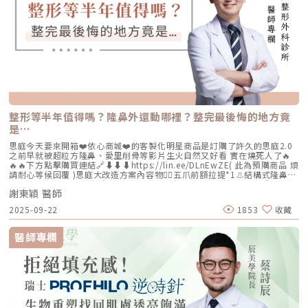
整形等半年值得嗎？隆鼻外還動哪裡？整完最後悔的地方竟
是…
思庭今天要來開箱❤️依心商城❤️的客製化明星商品是訂購了許久的思庭2.0
之前早就被超粒方隆鼻、愛里削骨等影片生火自然又好看 實在燒死人了🔥
🔥🔥下方點擊購買連結🔗⬇️⬇️⬇️https://lin.ee/DLnEwZE( 此為預購商品 煩
請耐心等候回覆 )思庭大改造方案內容物💁‍♀️五爪前額拉提*1👃結構式隆鼻*1
(加購縮鼻翼、敲鼻骨、貴族手術)👄微笑嘴角*1 (加購嘴邊肉拉提)重點摘
謝東穎 醫師
要：00:00 搶先看⚡⚡01:43 開箱手術方案內容物02:02 上臉眉眼分析 : 五
爪前額拉提02:36 中臉隆鼻分析 : 結構式隆鼻合併貴族手術03:58 下臉唇巴
2025-09-22
1853
收藏
分析 : 微笑嘴角+嘴扁肉拉提04:43 華麗買家秀05:25 五星好評分享
⭐⭐⭐⭐⭐▸▸歡迎合作洽談：followheart.marketing@gmail.com◂◂依心唯
美整形外科診所地址｜台北市信義區基隆路二段15號2樓電話｜（02）
醫師專欄
2345-6777官方網站｜https://www.followheart.com.tw/官方諮詢｜
https://follow-heart.com/line臉書粉專｜https://follow-
heart.com/case_fbIG追起來｜https://follow-
heart.com/case_igWeChat ID｜Dr_followheart