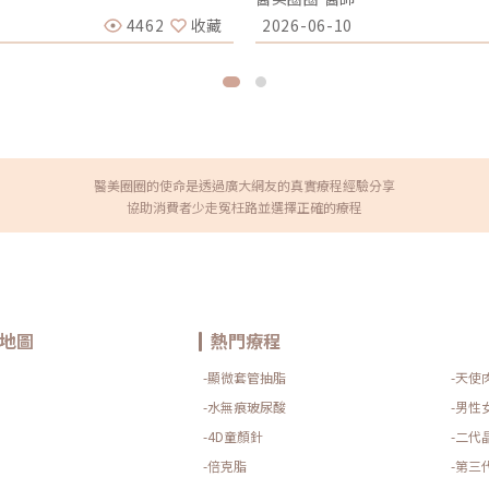
射經過人工合成的透明質酸原
肌膚找回自我修復的力量。一、
增添飽滿豐盈的效果。主要是透
聽過皮秒、聽過電波，但對於「
4462
收藏
2026-06-10
平、鼻樑，並重新塑造鼻部線
分是微晶瓷粒子（CaHA），這
提升山根高度、美化鷹鉤鼻，同
瓷再生針注入皮膚深層時，它會
尖呈現挺拔的效果，改善鼻唇
空間填充，改善凹陷。 長效再
調整後縮的鼻中柱，讓整體外觀
集，並誘導其開始大量分泌「自
適用族群隆鼻有很多方式，使用
「再生針」。它不是外來物質的
酸隆鼻的族群。由於有部分的人對
立緊密的組織結構。二、 為什
玻尿酸來調整鼻型： 想快速復
非常強調「力學支撐」。市面上
行微調 考慮隆鼻手術前希望能預
的高黏彈性。 拒絕位移的穩定
而言，玻尿酸隆鼻的價格更加親
筋」般精準錨定。對於需要強大
醫美圈圈的使命是透過廣大網友的真實療程經驗分享
手。玻尿酸隆鼻是否會造成鼻樑
極佳的支撐，不會因為日常表情
協助消費者少走冤枉路並選擇正確的療程
後，發現山根或鼻側出現變塌變
的向量施打技術，我們能將鬆弛
注射玻尿酸後可能導致鼻型改變
自然，因為支撐妳臉龐的是妳自己增
或缺乏良好的支撐力，可能導致結
Plus：舒適度與安全性的雙重升
有較大弧度或是較狹窄的情況
Plus）已經全面進化。加入了
鼻型變寬。 劑量多寡在進行療程
師，我更在意的是安全性。晶亮
張力較低的情況下過度注射，將
離子，最後經由代謝排出，不需
，切記千萬不要一味追求理想鼻
著的水腫期，非常適合生活節奏
是，醫師是否具有優越的美感與專
的精準應用：哪些部位最適合？
地圖
熱門療程
前，花時間進行比較與諮詢，尋
亮眼： 中臉蘋果肌支撐：解決因
無法預期的困擾。玻尿酸隆鼻有
雕塑：針對下顎線模糊、嘴邊肉
-顯微套管抽脂
-天使
復期，但仍有缺點及後遺症。注
填充：改善因鼻基底凹陷導致的
效果通常僅能維持約1年至1年
察：再生，是為了更長久的自然
-水無痕玻尿酸
-男性
部的幅度上有限，難以實現太大
了，卻說不出妳做了什麼。」晶
-4D童顏針
-二代
後續會出現漸漸扁塌和擴散，最
誘導產生的膠原蛋白與妳原生的
。玻尿酸隆鼻會有什麼後遺症？
追求一次性的過度填補，而是透
-倍克脂
-第三
藥物，可能會提升瘀青的風險。
短跑。選擇正確的再生技術，讓