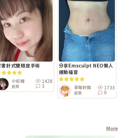
訂書針式雙眼皮手術
分享Emsculpt NEO懶人
運動福音
1428
小紅帽
3
民眾
1733
草莓好酸
0
民眾
More