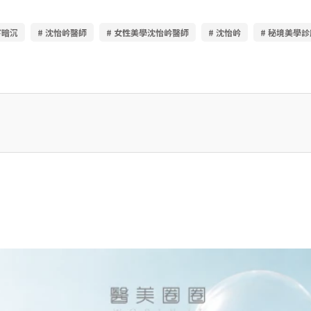
下暗沉
# 沈怡岒醫師
# 女性美學沈怡岒醫師
# 沈怡岒
# 秘境美學診