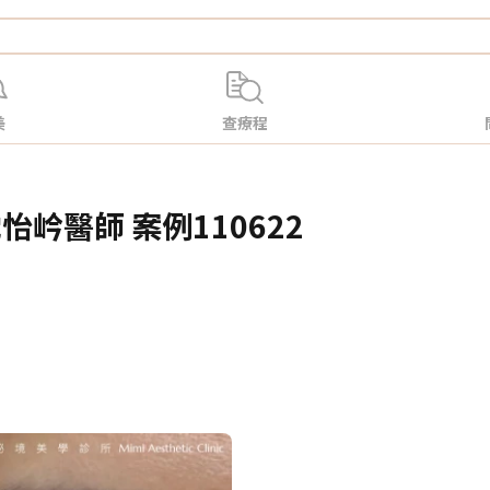
美
查療程
怡岒醫師 案例110622