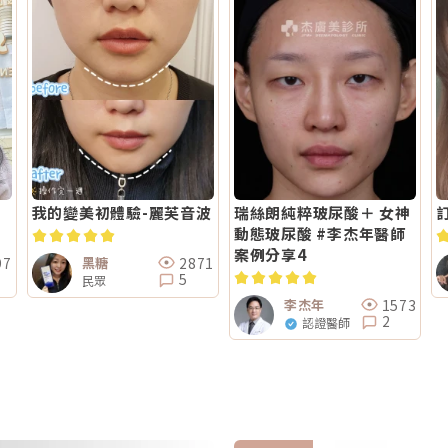
我的變美初體驗-麗芙音波
瑞絲朗純粹玻尿酸＋ 女神
動態玻尿酸 #李杰年醫師
案例分享4
97
2871
黑糖
5
民眾
1573
李杰年
2
認證醫師