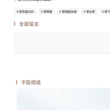
# 膠原蛋白針
# 黑眼圈
# 黑眼圈困擾
# 黑色素
# 眼
全部留言
不能錯過