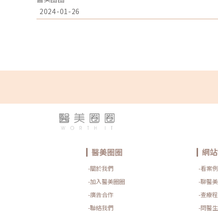
地了解。玻尿酸如何隆鼻？能達到哪些預期效果？透過注
料，無色無味的膠狀物注入至人體，有效填補凹陷部位，
2024-01-26
過在鼻部的骨膜層和筋膜層注射玻尿酸，以調整鼻部的扁
條，實現理想中鼻型外觀。注射鼻部，調整鼻背的輪廓，
時使鼻樑變得更纖細、更高、拉長。在鼻尖注射，能讓鼻
角，同時修飾鼻孔外露的問題。對於鼻中柱區域注射，能
來看能讓鼻孔顯得較小，同時縮小鼻翼尺寸。玻尿酸隆鼻
玻尿酸的適用族群有哪些？以下整理了3大適合採用玻尿
手術抱有排斥心理或無法接受手術，就非常適合考慮注射
原、能夠迅速回歸正常工作生活的人 想局部精細雕塑、進
先了解效果的人玻尿酸能夠被人體吸收代謝，相對於手術
民，特別適合預算有限的小資族，或是初次體驗醫美的新
變寬？或許大家曾經聽說過，有些人在接受完玻尿酸隆鼻
寬的狀況。這種情況是如何發生的呢？以下我們將解釋在
的3種原因。 玻尿酸材質如果使用的玻尿酸材質過於柔軟
構不穩定，易於發生向外擴散的現象。特別是在施打部位
下，因此玻尿酸可能會逐漸擴散，打完山根玻尿酸後引起
時，需考慮個人狀態並謹慎控制適當的劑量。如果在肌膚
導致鼻部腫脹，使玻尿酸向外推擠。因此，為避免逆效應
型，而盲目追求高劑量。 醫師審美和技術尤其要留意的
醫美圈圈
網站
業技術，對於塑造完美鼻型非常重要。建議在玻尿酸隆鼻
找具有信賴度的醫師，並與自己的審美觀相符，避免未來
-關於我們
-看案例
哪些缺點？雖然施打玻尿酸能夠避免手術風險和冗長的恢
射山根維持的時間較短暫，加上人體會吸收和代謝，因此
-加入醫美圈圈
-聊醫美
半，需要定期進行注射以維持效果。此外，玻尿酸調整鼻
-廣告合作
-查療程
程度的改變。如果選用質地較軟、支撐力不足的玻尿酸，
終導致鼻部變寬。因此，在選擇玻尿酸質地時需謹慎考慮
-聯絡我們
-問醫生
在接受玻尿酸療程前、後，如果同時服用影響代謝循環的