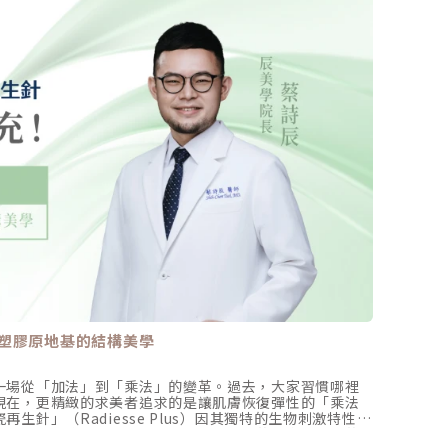
醫師
塑膠原地基的結構美學
眼皮上
一場從「加法」到「乘法」的變革。過去，大家習慣哪裡
你是否發
現在，更精緻的求美者追求的是讓肌膚恢復彈性的「乘法
性皮膚
生針」（Radiesse Plus）因其獨特的生物刺激特性，
但也可
不只是幫妳填補空間，更是透過「再生」的概念，讓妳的
其他不適
張英睿 