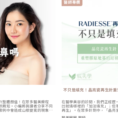
醫師專欄
不只是填充！晶亮瓷再生針重
升整體顏值！在眾多醫美療程
在醫學美容的診間，我們正經歷
所周知。小編將與讀者分享不同
凹就填哪裡的「加法填充」；但
案例中會造成山根變寬的現象。
再生」。在眾多針劑中，「晶亮瓷再
些後遺症和缺點，讓讀者更全面
成為我重塑臉部地基的首選。它
醫美圈圈 醫師