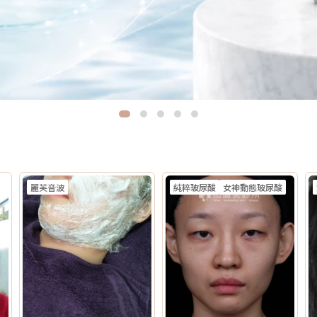
麗芙音波
純粹玻尿酸
女神動態玻尿酸