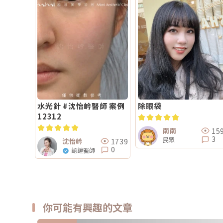
水光針 #沈怡岒醫師 案例
除眼袋
12312
15
南南
3
民眾
1739
沈怡岒
0
認證醫師
你可能有興趣的文章