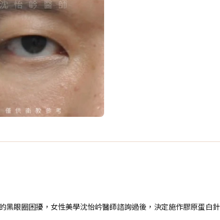
嚴重的黑眼圈困擾，女性美學沈怡岒醫師諮詢過後，決定施作膠原蛋白