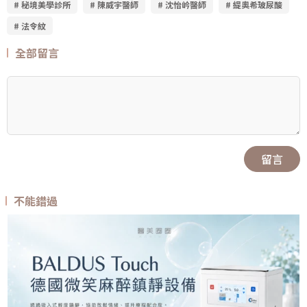
# 秘境美學診所
# 陳威宇醫師
# 沈怡岒醫師
# 緹奧希玻尿酸
# 法令紋
全部留言
留言
不能錯過