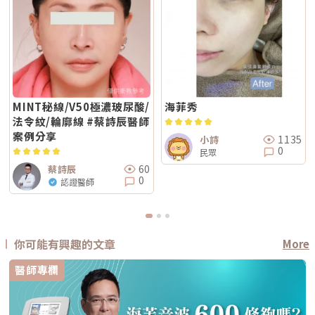
MINT秘線/V50極濃玻尿酸/
海菲秀
法令紋/輪廓線 #蔡詩辰醫師
案例分享
1135
小詩
0
民眾
60
蔡詩辰
0
認證醫師
你可能有興趣的文章
More
醫師專欄