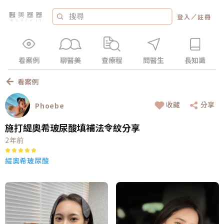
／
登入
註冊
看案例
聊醫美
查療程
問醫生
長知識
看案例
收藏
分享
Phoebe
施打緹奧希玻尿酸填補法令紋分享
2年前
緹奧希玻尿酸