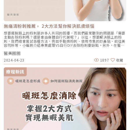
常、飲食均衡、適度運動都有助於改善氣色。也可以搭配臉部按摩、熱敷眼
周。皮膚暗沈原因四：膚況不穩定，發炎與色素沉澱連鎖反應肌膚長期處在
敏感、發炎、痘痘等狀態下，容易誘發色素沉澱或皮膚保護機制過度反應。
這類暗沈常伴隨痘疤、泛紅或是色素沉澱，會讓膚色呈現局部暗沉的狀況。
日常建議：選擇成分單純、舒緩型的保養品，避免酒精、香精類刺激，並注
意卸妝與清潔溫和確實，減少肌膚受傷的機率。皮膚暗沈原因五：老化＋膠
無痛清粉刺推薦， 2大方法幫你解決肌膚煩惱
原流失，讓肌膚變得黯淡無光年齡增長導致膠原蛋白流失，肌膚彈性下降、
毛孔變得鬆垮，會讓光線反射變差，看起來膚色就會黯淡無光。這類型的暗
想要擺脫臉上的粉刺是許多人共同的困擾，而我們最常聽到的問題是「需要
沈屬於「結構型」問題，不是擦亮白精華就能解決的。尤其在燈光下或照鏡
主動去除粉刺嗎？還是會由身體自行代謝呢？」以往，想要解決臉上的粉
子時，會覺得膚色不均或有點「凹陷灰影」。膚色黯沉怎麼辦？醫美療程幫
刺，我們總會嘗試各種方法，例如手動擠粉刺、使用市售的妙鼻貼、前往美
你亮起來針對不同的暗沈類型，醫美提供多元的對策，從根本改善肌膚亮度
容院所等。小編將介紹專業處理VS自行DIY去除粉刺優缺點。另外，在醫美
與質感： 黑色素與色斑類暗沈：可考慮皮秒雷射、淨膚雷射，幫助擊碎黑
領域中無痛清粉刺2大方法，讓你輕鬆無痛還能擁有完美的水煮蛋肌！搞懂
色素，搭配導入或修復療程加強效果。 角質代謝不良：果酸換膚、杏仁酸
醫美圈圈
粉刺，它們到底是什麼？相信有很多人會時常將皮膚上看似粉刺的小圓點，
煥膚能改善粗糙與黯沉，促進細胞更新。 循環不佳導致氣色差：建議可以
或者鼻頭上的黑點都當作是「粉刺」，事實上，這些只是皮脂管絲而已！
2024-04-23
1897
收藏
選擇海菲秀療程，尤其適合毛孔粗大、粉刺痘痘、膚色暗沉、蠟黃、細紋、
皮脂管絲：主要是由皮脂腺的分泌物和細菌所組成。改善方式：不需要特殊
皺紋、膚質乾燥、缺水等族群。能促進循環，讓肌膚透亮水嫩。 膚況不
治療，只要基本清潔就能幫助身體自行代謝。 粉刺：因皮脂腺過度分泌、
穩、痘疤暗沉：建議可以選擇皮秒雷射、染料雷射或是UP雷射，可穩定肌
細菌感染以及角質代謝異常所引起的問題。改善方式：開放式粉刺或封閉式
療程新訊
膚並淡化痘疤、色素沉澱。 結構型暗沈（膠原流失）： 市面上有許多電波
粉刺（黑頭粉刺或白頭粉刺），可透過果酸煥膚或水飛梭療程有助於改善角
音波、玻尿酸或膠原蛋白增生劑填補可從深層改善鬆弛與光澤流失的問題。
質異常並控制皮脂腺的分泌。 痘痘：粉刺感染痤瘡桿菌並引起發炎。改善
建議在施作前由專業醫師進行膚況評估，擬定最適合的療程組合，才能達到
方式：果酸煥膚、水飛梭或雷射療程有助於改善角質異常並控制皮脂腺分
明亮、自然、健康的肌膚效果。延伸閱讀：膚色不均讓你苦惱？常見原因及
泌。臉部清粉刺比一比，專業處理 VS 自行DIY當面對粉刺問題時，有些人
改善方法一定要掌握！高效肌膚管理模式，將成為你我日常保養的新習慣從
會選擇自己動手擠，也有部分人會前往美容院或醫美診所去除惱人的粉刺，
皮秒雷射、電音波到微針電波，韓美設備競爭成焦點 找出真正暗沈來源，
就讓我們來看看這些方法的優劣勢分析吧！ 方法 自行DIY 美容院 醫美診所
才能有效改善膚況暗沈不只是「黑」或「黃」，背後可能藏著紫外線、老
效果 有限 好 優 優點 便利 花費較低 經過專業訓練和配備專業工具 減少對
化、角質、循環與色素沉積等多重因素。與其盲目追求「一瓶見效」的保養
皮膚的刺激和損傷 全面提升皮膚狀態 安全性高，效果較為優越， 可根據患
品，不如從自身膚況出發，找出真正的暗沈原因，才有機會從根本改善。若
者狀況選擇合適的療程，也可結合雷射來改善疤痕 缺點 若器具消毒不完全
你已嘗試多種保養方式仍效果有限，也不妨諮詢專業醫師，透過醫美輔助，
或方法不當， 可能造成傷口感染並引發疤痕 由於果酸濃度受到限制 因此改
為你的肌膚量身打造一套亮白攻略，讓好氣色不只是修圖效果，而是真實展
善效果有限 而且產品品質容易參差不齊 費用較高 金額 百元內 千元內 數百
現在臉上的自信。每一種膚色都有獨特的美，但如果你希望從內而外散發健
至千元以上 7大改善肌膚狀況的好習慣如果想改善粉刺肌膚，除了了解正確
康亮澤，不妨用更科學、更專業的方式，重新認識肌膚與自己。★溫馨提醒
的清潔方法外，維持良好的日常生活習慣也是非常重要的喔！這裡分享了能
★小編要提醒大家，醫療並非單純的商業交易，所有的療程都伴隨著風險。
從根本減少粉刺問題的好習慣，讓你輕鬆向粉刺說Bye Bye！ 維持規律和徹
因此，作為消費者應該謹慎選擇合適的醫療方案，以確保安全與健康。