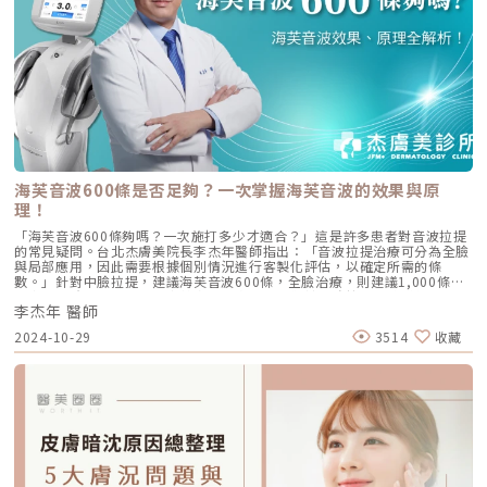
海芙音波600條是否足夠？一次掌握海芙音波的效果與原
理！
「海芙音波600條夠嗎？一次施打多少才適合？」這是許多患者對音波拉提
的常見疑問。台北杰膚美院長李杰年醫師指出：「音波拉提治療可分為全臉
與局部應用，因此需要根據個別情況進行客製化評估，以確定所需的條
數。」針對中臉拉提，建議海芙音波600條，全臉治療，則建議1,000條以
上李杰年院長提到：「在海芙音波的應用中，對於中臉拉提，建議使用600
李杰年 醫師
條，而眼周治療則建議200條。全臉治療，包括雙下巴，通常需要1,000條
以上。」由於每位患者的老化狀況和治療需求有所不同，局部治療通常僅需
2024-10-29
3514
收藏
600條，甚至有些人只需要300條。不過，也有些患者完全不適合進行音波
治療，因此必須依賴專業醫師評估來確定是否適合療程，並考慮其他方案。
為何海芙音波探頭款式多樣？它們的原理是什麼？海芙音波的原理在於將音
波聚焦於皮膚下特定的深度，並形成多個熱凝結點，以達到緊緻和拉提的效
果。海芙音波臉部探頭提供多種選擇，包括1.5mm、2.0mm、3.0mm及
4.5mm，針對雙下巴的治療則可選擇6.0mm的探頭。不過，只有在雙下巴
脂肪較厚的情況下，使用6.0mm探頭才會有效；對於皮膚較薄的患者，如
老年人或男性，則可考慮傳統的3.0mm及4.5mm探頭進行治療。《點擊看
完整文章介紹》