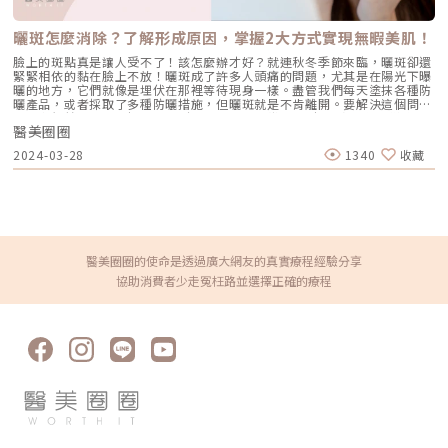
底清潔：為了避免毛孔堵塞而導致粉刺，需要使用適合自己膚質的溫和清潔
產品來早晚清潔臉部，特別是在化妝後更要將彩妝品徹底卸除。如果疏於清
潔，那麼長粉刺的風險就會大大增加，甚至引發其他皮膚問題。 選擇適合
曬斑怎麼消除？了解形成原因，掌握2大方式實現無暇美肌！
的酸類保養品：對於經常長粉刺的人來說，或許可以考慮使用含有酸類成分
的保養品，例如水楊酸、杏仁酸或果酸等。這些成分能幫助去除皮膚表面的
臉上的斑點真是讓人受不了！該怎麼辦才好？就連秋冬季節來臨，曬斑卻還
老廢角質，刺激皮膚細胞更新，代謝粉刺，減少毛孔阻塞、降低粉刺生成。
緊緊相依的黏在臉上不放！曬斑成了許多人頭痛的問題，尤其是在陽光下曝
維持正常規律作息：保持固定的作息時間有利於緩解荷爾蒙失調，減緩皮脂
曬的地方，它們就像是埋伏在那裡等待現身一樣。盡管我們每天塗抹各種防
分泌過多的情況，同時也能降低粉刺形成。 良好的飲食習慣：如果想保持
曬產品，或者採取了多種防曬措施，但曬斑就是不肯離開。要解決這個問
皮膚健康，建議在飲食上減少攝取高油脂和高糖分的食物，可增加含豐富維
題，我們首先需要了解曬斑的形成原因，並且掌握2大解決方式就能徹底擺
生素的食物，例如水果、蔬菜，以及含有Omega-3脂肪酸。這些食物對維
醫美圈圈
脫惱人的曬斑。曬斑通常是長期暴露在陽光下造成，紫外線刺激皮膚產生黑
持皮膚的健康有益，也能減少粉刺的產生。 避免長期吸菸飲酒：長期吸
色素，形成了斑點。這些斑點不僅讓人感到不舒服，還大大影響了臉部整體
2024-03-28
1340
收藏
菸、飲酒不僅會加速皮膚老化，還會刺激臉部毛囊腺，造成更多的皮脂分
外觀。曬斑是怎麼形成的？為何如此頑固？曬斑主要出現在皮膚表層的淺層
泌，而提升粉刺形成的機率。 定期清潔床單和枕頭套：定期清潔床單和枕
斑點，是因為受到陽光中的紫外線照射，使皮膚開始形成黑色素，導致皮膚
頭套能有效減少皮膚接觸到皮屑、細菌，避免對肌膚造成刺激，降低粉刺生
出現黑色或褐色斑點。相較皮膚深層的母斑，如顴骨母斑或太田母斑，曬斑
成的風險。 避免用手直接接觸臉部：由於手常常會觸到的灰塵和細菌，如
和雀斑等淺層斑點雖然比較容易處理，但還是需要透過醫美療程或者日常的
果時常用手直接觸摸臉部可能會引起感染，甚至導致毛孔堵塞。因此，應該
保養護膚程序來幫助皮膚恢復白皙透亮。 防曬措施未做足當皮膚在陽光下
盡量避免不自覺地用手觸摸臉部，如此一來，可以減少粉刺生成的機會。醫
曝曬受到紫外線接觸時，為了避免損害到皮膚，皮膚會分泌黑色素來吸收這
美無痛清粉刺2大推薦 杏仁酸煥膚杏仁酸是一種溫和的果酸，也是最適合皮
些有害的紫外線。然而，這些黑色素分泌可能導致沉澱，最後形成曬斑。如
膚的一種。由於分子小，能輕易滲透皮膚的角質層。一旦滲透進皮膚，杏仁
果我們沒有作足夠防曬措施，例如定期擦防曬產品或穿戴遮陽衣物，皮膚就
醫美圈圈的使命是透過廣大網友的真實療程經驗分享
酸能有效地幫助代謝老廢角質、淡化色斑。當皮膚角質層更新後，皮膚會更
比較容易受到紫外線的侵害，提升曬斑出現的機率。 護膚產品缺乏抗氧化
協助消費者少走冤枉路並選擇正確的療程
加透亮，彈性也會增加。因此，尤其適用於改善痘痘、粉刺、毛孔粗大或色
成分如果抗氧化保護不足可能讓肌膚難以應對外界的攻擊，尤其是環境中的
斑等皮膚問題。目前市面上的杏仁酸煥膚單次療程大約費用在1,500到
汙染和紫外線。建議大家在挑選日常護膚品時，選擇含有抗氧化成分的產
2,000元，一個完整的療程通常需要8次。建議每2週進行一次療程，連續進
品，例如兒茶素、胜肽、維他命A、C、E、B3、蘿蔔硫素等等，這些成分能
行3個月。 海菲秀「海菲秀」以非侵入式、無痛、也無需修復期的美容療
夠幫助增強肌膚的防禦力，降低曬斑生成的風險。 作息不正常睡眠不足如
程。獨特專利的渦漩注入技術，輕柔地去除角質，深層清潔毛孔，同時給肌
果經常熬夜、睡眠不足，或者生活作息不規律，都會影響肌膚的修復機制和
膚注入各種功能性的精華液。不僅能夠深層滋潤肌膚，同時解決痘痘、暗沉
新陳代謝功能。這些不良生活習慣會使肌膚變得更加脆弱，更容易受到紫外
和乾燥等多項皮膚問題。海菲秀單次療程價格大約在5,000元以下，相比許
線的傷害，最終導致曬斑的產生。曬斑如何消除？2大方式幫你實現無暇美
多其他醫美療程來說算是比較親民的。因此，特別適合當作定期保養。★溫
肌 輕鬆改善曬斑的日常保養秘訣(1)防曬措施做好做滿紫外線是導致曬斑的
馨提醒★小編要提醒大家，醫療並非單純的商業交易，所有的療程都伴隨著
主要元凶，因此做好防曬工作是遠離曬斑的關鍵。那麼，要如何做？才算是
風險。因此，作為消費者應該謹慎選擇合適的醫療方案，以確保安全與健
有做好防曬措施的正確觀念呢？許多人都會存在一些錯誤的觀點，例如只在
康。
戶外場所或天氣晴朗才需要做防曬措施，或者認為只要塗抹防曬產品就能有
效防止曬斑，事實上，這些都是不正確的防曬迷思。選擇防曬產品時要注意