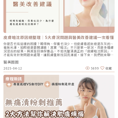
皮膚暗沈原因總整理｜5大膚況問題與醫美改善建議一次看懂
你是否也有這樣的困擾？睡得夠、保養也沒少，但皮膚看起來總是灰灰的、
毫無光澤，拍照總是要開濾鏡！其實「暗沈」不只是單一狀況，而是多種膚
況混合的結果。與其盲目換保養品，不如先釐清真正的「皮膚暗沈原因」，
才能有效針對問題來處理，讓肌膚重新找回亮澤感。接下來，我們就來聊聊
5大常見的暗沈原因，帶你一探究竟，了解背後的成因，還有怎麼用日常保
醫美圈圈
養和醫美來對症下藥。皮膚暗沈原因一：日曬累積，黑色素悄悄沉澱陽光是
肌膚的天敵，紫外線不僅會讓皮膚曬黑，長期下來更會讓黑色素慢慢沉澱在
2025-04-12
5699
收藏
肌底。尤其防曬沒做好、外出時間長，容易導致膚色不均、偏黃，甚至顯得
黯淡無光。此外，紫外線的傷害還會刺激黑色素生成，長期下來會導致色斑
或曬斑的形成，甚至粉刺和痘痘也因此而產生。你可能每天早上都有擦防
療程新訊
曬，但若沒有補擦，或忽略脖子、耳朵等部位，仍可能造成區域性色素沉
澱。日常提醒： 防曬不僅是夏天的事，一年四季都要落實，並記得補擦，
才能真正避免黑色素堆積。皮膚暗沈原因二：角質堆積，膚色黯淡沒光澤角
質層過厚會讓皮膚失去光澤，看起來灰濛濛的。通常發生在清潔不確實、作
息不穩或長期忽略去角質的情況下。堆積的老廢角質不只阻礙保養品吸收，
也會讓粉底卡卡、不服貼。日常提醒：建議每週使用1～2次溫和去角質產
品，搭配保濕型化妝水或精華，維持肌膚代謝循環，避免乾燥脫皮或敏感問
題。皮膚暗沈原因三：血液循環差，氣色怎麼都提不起來壓力大、久坐久
站、睡眠品質差，都會影響血液循環。當血液不順暢，皮膚容易出現蠟黃、
黯淡無光，即使膚質不差，看起來還是沒精神。尤其現代人長時間使用3C
產品，久坐不動又愛熬夜，更容易讓膚色看起來暗沉。日常建議：作息正