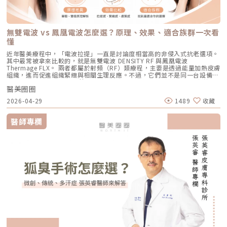
為敏感、希望降低反黑風險的族群（實際仍需由醫師評估）。效果與特色：
Reepot 不只是單純「把斑點打掉」，而是以更安全、更穩定的方式改善色
年新一代抗痘武器AviClear 戰痘雷射（1726nm）問世，無疑為醫學美容界
成一個個熱凝結點，刺激組織收縮與膠原蛋白新生。部分音波療程可透過不
因為沒有雷射或電波的「熱傷害」，所以術後照顧相對簡單，反黑機率極
素問題，也更符合現代人對於恢復期短、風險低的期待。Reepot 為何能將
與深受痘痘困擾的患者，提供了一個全新、安全且具備極長效性的無藥物解
同深度探頭，將能量作用到接近深層支撐結構的位置，例如常被討論的
低。做完後通常會有 1~3 天的微泛紅，能溫和改善膚質與毛孔細緻度的新
斑點一撕即除？人工皮代謝讓改善更有感為什麼 Reepot 能做到治療後「撕
答。它成功將抗痘戰場，從伴隨負擔的全身性藥物代謝，精準轉移至局部的
SMAS 筋膜層。SMAS 是臉部支撐結構的一部分，傳統拉皮手術也會處理這
興療程。醫美療程怎麼選？重點大評比為了讓你更清楚怎麼挑選，我們整理
除人工皮時同步帶走斑點」？這與它的能量作用與術後設計密切相關。
皮脂腺控制，從源頭阻斷致痘環境。如果你也厭倦了反覆擦藥、吃藥的無盡
個層次。音波的概念，就是透過非侵入式方式，把能量送到較深層的支撐結
了五大主力療程的比較表：療程後的關鍵：醫美術後保養黃金法則許多人投
無雙電波 vs 鳳凰電波怎麼選？原理、效果、適合族群一次看
Reepot 透過 532 nm 能量搭配冷剝離技術，使表層黑色素逐漸被帶向角質
輪迴，渴望重新擁有一張清爽、穩定、不易泛油光的健康臉龐，建議尋求專
構，幫助輪廓往上拉。所以音波常見的效果感受包括：下顎線變清楚、嘴邊
入療程本身，卻忽略術後照護的重要性，可能影響修復效果，甚至增加色素
層；治療後覆蓋的人工皮則提供穩定、封閉式的修復環境，讓色素在代謝期
懂
業醫師進行完整的膚況評估。透過精準的雷射療程規劃，為自己預約一個遠
肉改善、臉部線條變順、雙下巴或下半臉鬆垂感變少。如果你的困擾不是細
沉澱風險。掌握以下三大原則，有助於穩定膚況並延續療程效果：1. 加強保
間被更完整地固定在表皮。當人工皮在回診時由專業人員取下，老化角質連
離痘疤與油光的全新未來！
紋，而是「臉往下掉」、「輪廓線越來越模糊」、「拍照時下半臉變重」，
濕修護雷射或電波療程後，肌膚屏障暫時較為脆弱，容易出現乾燥與水分流
近年醫美療程中，「電波拉提」一直是討論度相當高的非侵入式抗老選項。
同部分色素會一併脫落，因此能呈現出「一撕即除」的改善效果。以冷卻保
音波通常會比電波更貼近你的需求。不過音波也不是越深越好、越痛越有
失。建議選擇成分單純、無香精與酒精的保濕與修護產品（如玻尿酸、神經
其中最常被拿來比較的，就是無雙電波 DENSITY RF 與鳳凰電波
護與機械式震動相結合的方式，讓斑點代謝更有感，也讓治療成果更直觀。
效。不同部位需要不同探頭、不同深度與不同發數，醫師必須依照臉型、脂
醯胺），協助維持肌膚修復所需的穩定環境。2. 落實防曬措施術後肌膚對紫
Thermage FLX。 兩者都屬於射頻（RF）類療程，主要是透過能量加熱皮膚
誰適合做 Reepot？讓你一眼就能找到自己的定位Reepot 特別適合以下肌
肪厚度、骨架與皮膚狀況去規劃。打錯層次、能量過高或發數不合適，都可
外線較為敏感，建議使用足夠防曬係數（如 SPF30–50 以上），並搭配帽
組織，進而促進組織緊緻與相關生理反應。不過，它們並不是同一台設備，
膚需求： 曬斑、雀斑、老人斑、顴骨母斑 膚色暗沉不均，看起來不夠乾淨
能影響效果與安全性。電波、音波、傳統拉皮手術差異表 項目 電波拉提 音
子、陽傘等物理性防曬，以降低色素沉澱的風險。3. 避免刺激性保養於恢復
也不只是名稱不同而已。 簡單來說： 鳳凰電波較常被用於輪廓緊緻與拉提
做過除斑，但怕反黑、怕紅腫 希望治療後恢復期短、隔天能上班 膚質偏薄
波拉提 傳統拉皮手術 療程原理 使用RF射頻能量，透過熱能刺激膠原蛋白收
期間內，應暫停使用酸類（如果酸、水楊酸）、A醇、去角質及高刺激性美
醫美圈圈
需求，屬於單極射頻應用的代表療程； 無雙電波則為結合單極與雙極射頻
或偏敏感，不敢嘗試侵略性太高的治療Reepot AI時光雷射的效果：一次能
縮與新生 使用聚焦式超音波能量，將熱能聚焦到特定深度，刺激組織收縮
白產品。實際恢復時間會依療程種類與個人膚況不同，建議依照醫師指示逐
的複合式電波療程，常被用於同時兼顧緊緻與膚質改善。 根據原廠資料，
改善什麼？以下為臨床上常見改善情況（效果因個人皮膚而異）： 斑點淡
與膠原蛋白新生 透過外科手術方式，移除多餘皮膚，並重新拉提、固定鬆
2026-04-29
1489
收藏
步恢復日常保養。毛孔粗大常見問題Q&A Q1：做完醫美，毛孔就可以「完
Thermage 為非侵入式射頻療程，可應用於肌膚緊緻與平滑需求；而
化明顯 膚色提亮、均勻度提升 老人斑變淡、邊界變柔和 妝感變乾淨，妝更
弛組織 作用方向 偏向皮膚緊緻、細紋、膚質與鬆弛感改善 偏向深層支撐、
全消失」嗎？ 這是不切實際的期望喔！毛孔是皮膚正常的生理結構，不可
DENSITY 則採用單極與雙極射頻能量，可作用於不同皮膚層次。 這也是為
貼更亮 肌膚質地有細緻感Reepot 術後恢復期與照護指南Reepot 最大優勢
輪廓拉提、下顎線與嘴邊肉改善 偏向明顯鬆弛、下垂組織與多餘皮膚的結
能完全消失不見。醫美療程的目標是讓變大、變形毛孔「縮小、變淺」，讓
什麼許多人在選擇療程時會產生疑問： 我需要的是「輪廓拉提」，還是
之一就是修復期短。常見反應淡淡泛紅：1–3 天斑點結痂／色素加深：3–7
醫師專欄
構性改善 常見作用層次 真皮層、皮下組織，依儀器與能量設定不同 真皮
肌膚在視覺上達到平滑、細緻的效果，也就是俗稱的「水煮蛋肌」狀態。
「膚質細緻」？ 我適合鳳凰電波，還是無雙電波？ 兩者是否可以搭配施
天代謝期：1–2 週術前事項1. 治療部位若有傷口、感染或過敏發炎需等肌膚
層、皮下組織、筋膜層等不同深度，依探頭與機型不同 皮膚、皮下組織、
Q2：打雷射縮毛孔，皮膚會不會越打越薄？ 正確的雷射治療不但不會讓皮
作？ 以下將用較好理解的方式，帶你一次釐清兩者差異。什麼是鳳凰電波
恢復後再施作。2. 有心律調節器、光敏感或慢性疾病者需由醫師評估安全
SMAS筋膜層等，依手術方式不同 適合部位 臉部、眼周、下顎線、頸部、身
膚變薄，反而會因為刺激真皮層膠原蛋白新生，讓肌膚變得更厚實、更有彈
Thermage FLX？鳳凰電波的正式名稱是 Thermage FLX，為台灣索塔
性。3. 孕婦、哺乳者與近期使用光敏藥物者不建議進行光電療程。4. 三個
體局部等，依機型適應症與醫師評估 額頭、眉眼、下半臉、下顎線、雙下
性！但前提是「間隔時間要充足」且「能量掌控得當」，過度頻繁的施打才
SoltaTaiwan Limited旗下的射頻設備。根據台灣原廠資料，Thermage
月內做過深層換膚或磨皮者需與醫師確認治療時機。5. 術前請避免日曬並停
巴、頸部等，依機型與探頭而定 臉部、下半臉、頸部等明顯鬆弛部位 主要
有可能破壞皮膚屏障。Q3：改善毛孔粗大，通常需要打幾次才有效？ 醫美
FLX 採用單極電容耦合射頻技術。所謂「電容耦合」，簡單來說就是能量透
止酸類、去角質與刺激性保養品。這些都有助於減少反黑。術後照護1. 人工
效果 緊緻肌膚、改善細紋、膚質變細緻、鬆弛感下降 拉提輪廓、改善嘴邊
不是變魔術，通常需要一個「療程」的規劃。以皮秒雷射或微針電波為例，
過皮膚表面傳導進入皮膚內部，無需破壞皮膚結構。它的特色是「單極電
皮需連續貼著約 14 天且不可自行撕除。2. 若人工皮翹起或濕潤可加貼更大
肉、下顎線模糊、臉部下垂感 改善明顯鬆弛、下垂與多餘皮膚，拉提幅度
通常會建議進行 3~5 次（每次間隔約 4~6 週）為一個完整療程。不過，多
波」。是能將熱能傳遞到較深層的皮膚組織，形成較廣泛的容積式加熱。一
片人工皮加強固定。3. 術後兩週內避免三溫暖、蒸氣、劇烈流汗與飲酒。4.
通常較明顯 適合對象 皮膚開始鬆、細紋變多、毛孔或膚質變粗、想讓臉看
數人在第 2 次治療後，就會感覺到上妝變得服貼、出油量減少的明顯變化
般民眾常聽到的「電波拉提」、「緊緻輪廓」、「改善鬆弛」，多半就是從
請按時回診由專業人員移除人工皮並檢查膚況。5. 如出現紅腫、刺癢或滲出
起來更緊緻的人 輪廓開始下垂、嘴邊肉明顯、下顎線不清楚、下半臉變重
了。Q4：我是容易泛紅的敏感肌或酒糟肌，也能做醫美縮毛孔嗎？需經醫
這類療程概念延伸而來。由於屬於非侵入式，不需要手術或注射，且通常恢
應立即聯絡診所處理。6. 色素代謝期間避免使用磨砂、卸妝棉與去角質產
的人 中重度鬆弛、皮膚明顯下垂、多餘皮膚較多，且能接受手術恢復期的
師審慎評估。敏感肌或酒糟肌因皮膚屏障較脆弱，若在發炎尚未穩定的情況
復期較短；效果可能在療程後逐漸顯現，並隨著時間持續變化。鳳凰電波適
品。7. 修復期需加強保濕並確實做好防曬。Reepot 的優勢到底在哪？與傳
人 麻醉方式 多數不需麻醉，或依疼痛耐受度使用表面麻醉、舒緩方式 依機
下進行高能量雷射，可能增加泛紅加劇或刺激反應的風險。因此治療重點通
合施打族群鳳凰電波比較常被期待用在以下需求： 臉部鬆弛感 下顎線不清
統雷射比較 療程項目 傳統除斑雷射 Reepot AI時光雷射 冷卻保護 冷卻可能
型、能量與個人耐受度，可能不需麻醉或搭配舒緩方式 通常需要局部麻
常會先放在「穩定膚況與降低發炎反應」，並依個別狀況調整可能的誘發因
楚 嘴邊肉或輪廓線變模糊 眼周細紋與鬆弛 身體局部肌膚鬆弛 常被作為年度
較簡單、 熱傷害風險較高 -2°C 到-6°C冷卻 +血管保護， 反黑風險較低 精
醉、舒眠麻醉或全身麻醉，依手術範圍而定 療程時間 約45分鐘至2小時，
素。待肌膚穩定後，再由醫師評估選擇較溫和的療程，例如微針類療程或能
型保養選項之一不過要特別注意，任何非侵入式儀器療程都不是拉皮手術，
準度 多仰賴醫師經驗判斷 斑點範圍、能量輸出 AI影像分析＋自動調能增精
依部位與發數不同 約30分鐘至1.5小時，依部位與發數不同 約2至4小時以
量可精準控制的微針電波，以循序漸進方式改善毛孔粗大與膚質細緻度。
也不是填充療程。它比較適合用來改善輕度到中度鬆弛，若已經有明顯皮膚
準 舒適度 熱感明顯，需敷麻 即時冷卻系統，可不需敷麻 反黑風險 較高 較
上，依手術範圍與複雜度不同 修復期 多數人修復期短，可能有暫時泛紅、
Q5：我平常有在擦酸類或A醇縮毛孔，做醫美前後需要停用嗎？建議暫停使
下垂、脂肪位移或組織支撐不足，仍需要由專業醫師評估是否需搭配其他療
低 混合型斑點 需搭配其他療程，分次處理 AI辨識斑點深淺類型， 能同步處
腫脹或熱感 多數人修復期短，可能有暫時泛紅、痠脹、觸痛感 修復期較