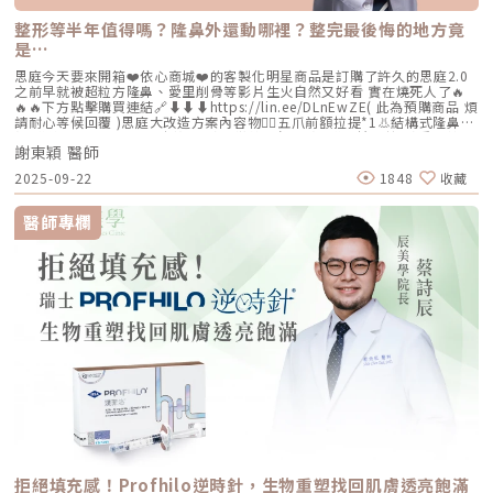
整形等半年值得嗎？隆鼻外還動哪裡？整完最後悔的地方竟
是…
思庭今天要來開箱❤️依心商城❤️的客製化明星商品是訂購了許久的思庭2.0
之前早就被超粒方隆鼻、愛里削骨等影片生火自然又好看 實在燒死人了🔥
🔥🔥下方點擊購買連結🔗⬇️⬇️⬇️https://lin.ee/DLnEwZE( 此為預購商品 煩
請耐心等候回覆 )思庭大改造方案內容物💁‍♀️五爪前額拉提*1👃結構式隆鼻*1
(加購縮鼻翼、敲鼻骨、貴族手術)👄微笑嘴角*1 (加購嘴邊肉拉提)重點摘
謝東穎 醫師
要：00:00 搶先看⚡⚡01:43 開箱手術方案內容物02:02 上臉眉眼分析 : 五
爪前額拉提02:36 中臉隆鼻分析 : 結構式隆鼻合併貴族手術03:58 下臉唇巴
2025-09-22
1848
收藏
分析 : 微笑嘴角+嘴扁肉拉提04:43 華麗買家秀05:25 五星好評分享
⭐⭐⭐⭐⭐▸▸歡迎合作洽談：followheart.marketing@gmail.com◂◂依心唯
美整形外科診所地址｜台北市信義區基隆路二段15號2樓電話｜（02）
醫師專欄
2345-6777官方網站｜https://www.followheart.com.tw/官方諮詢｜
https://follow-heart.com/line臉書粉專｜https://follow-
heart.com/case_fbIG追起來｜https://follow-
heart.com/case_igWeChat ID｜Dr_followheart
拒絕填充感！Profhilo逆時針，生物重塑找回肌膚透亮飽滿