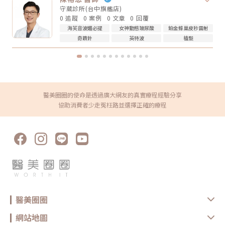
論選無雙電波或鳳凰電波，療程前都建議注意以下幾點： 近期是否懷孕或
厚度、脂肪量、鬆弛程度更重要。Q4：電波音波可以取代拉皮手術嗎？不
守葳診所(台中旗艦店)
哺乳 是否有心律調節器或植入式電子裝置 施作區域是否有金屬植入物 是否
能完全取代。電波音波適合輕度到中度鬆弛，屬於非侵入式抗老療程。如果
0 追蹤
0 案例
0 文章
0 回覆
有嚴重皮膚發炎、傷口或感染 近期是否做過其他醫美療程 是否有蟹足腫或
是非常明顯的皮膚鬆垂或組織下滑，仍可能需要評估手術或其他治療方式。
特殊體質 是否正在服用影響皮膚修復的藥物這些資訊都應在諮詢時主動告
Q5：電波音波多久做一次？每個人的老化程度、儀器種類、能量設定和維
海芙音波媚必提
女神動態玻尿酸
鉑金蜂巢皮秒雷射
知醫療院所，即便是非侵入式療程，也不是每個人都適合做。做完電波後怎
持需求不同，沒有固定答案。一般會由醫師依照膚況、年齡、預算與期待效
奇蹟針
英特波
植髮
麼保養？電波療程後，多數人不需要長時間恢復期，但仍建議做好基礎照
果規劃，不建議自己照網路頻率硬套。搞懂電波跟音波的差別，才能選對適
護： 加強保濕 避免過度去角質 做好防曬 短期內避免高溫環境，例如三溫
合自己的療程電波跟音波都是常見的非侵入式抗老療程，但它們不是誰取代
暖、烤箱 避免同時疊加刺激性保養品 依照院所指示安排回診或追蹤如果出
誰，也不是誰一定比較好。圈圈提醒，做療程前不要只看網路心得，也不要
現明顯紅腫、疼痛、水泡、凹陷或異常不適，應儘快回原院所或尋求專業醫
只聽「哪個最紅」。真正重要的是：你想改善的是什麼問題、由誰來評估與
療協助。FAQ：無雙電波 vs 鳳凰電波常見問題Q1：無雙電波和鳳凰電波哪
操作、療程規劃是否真的符合自身臉部條件。選對療程，不是追求最貴、最
個效果比較好？沒有絕對誰比較好。無雙電波偏向膚質、細緻與自然緊緻；
痛、最強，而是找到真正適合自己的方式。變美可以慢慢來，但觀念一定要
鳳凰電波偏向輪廓拉提與深層緊實。選擇重點應該是你的需求，而不是單看
先對！★溫馨提醒★小編要提醒大家，醫療並非單純的商業交易，所有的療
療程名氣。Q2：無雙電波可以取代鳳凰電波嗎？不一定。兩者能量設計與
程都伴隨著風險。因此，作為消費者應該謹慎選擇合適的醫療方案，以確保
醫美圈圈的使命是透過廣大網友的真實療程經驗分享
療程定位不同，並非互相取代關係。若主要需求是膚質與輕度緊緻，無雙電
安全與健康。
波可能適合；若主要需求是明顯輪廓拉提，鳳凰電波仍有其定位。Q3：無
協助消費者少走冤枉路並選擇正確的療程
雙電波適合年輕人嗎？若已開始出現膚質粗糙、毛孔、細紋或輕微鬆弛，無
雙電波可作為早期保養型選項。不過仍建議由專業醫師評估是否真的需要施
作。Q4：電波拉提可以維持多久？維持時間會因年齡、膚況、生活習慣、
保養方式、能量設定與個人體質不同而有差異。多數電波療程並非永久效
果，通常需要定期保養。Q5：做完電波可以馬上化妝嗎？多數情況下恢復
期不長，但實際仍需依個人膚況與療程反應而定。若出現泛紅、敏感或熱
感，建議先讓肌膚休息，並加強保濕與防曬，並依醫療院所指示進行後續照
護。選對療程，比跟風更重要無雙電波與鳳凰電波各有優勢，前者偏向細緻
膚質與自然緊緻，後者則更聚焦在輪廓拉提與深層抗老。與其問「哪一個比
較厲害」，不如先釐清自己最在意的是膚質、鬆弛、輪廓，還是整體老化
感。但無論選哪一種，都建議先諮詢合格醫療院所，由專業醫師評估膚況、
年齡、鬆弛程度、預算與期待值，才能做出更安全也更符合期待的選擇。同
時，也建議選擇原廠認證或合法合格的醫療院所，確認設備來源、探頭是否
醫美圈圈
為原廠正貨，以及操作人員是否具備相關經驗，這些都是影響療程安全與效
果的重要關鍵。醫美療程沒有標準答案，適合別人的療程，不一定就是最適
合自己的選擇。建議在施作前，先與專業醫療院所充分諮詢，了解自身膚
網站地圖
況、期待效果與可能限制，再做出更安心的決定。真正理想的變美，不是追