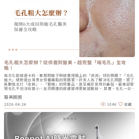
隔30天）後，在1個月與4個月的評估中，皮膚彈性與保濕度均有顯著提
織受熱收縮，會有 10-20% 的即時拉提感。真正的巔峰效果會在術後 2–3
脂腺製造出過多的油脂。 毛囊角化異常：老廢角質無法正常代謝，與油脂
升，且效果可維持至少4個月。受試者自我評估亦反映皺紋減少、肌膚更緊
個月，隨著膠原蛋白的大量新生，輪廓會日益清晰。 維持時間：在規律的
混合後堵塞毛孔，形成粉刺。 痤瘡桿菌增生：堵塞的無氧毛孔成為痤瘡桿
緻，印證持續治療的重要性。（參考來源：Sparavigna et al., 2022）璞
生活作息下，一次優良的治療效果可維持 12–18 個月。四、 蔡醫師的減齡
菌（C. acnes）的溫床，細菌大量繁殖。 發炎反應：細菌代謝物引發免疫
菲洛療程前後注意事項術前： 停止服用抗凝血藥物（如阿斯匹靈、維他命
處方箋：美音二代的精準佈點很多診所標榜「破千條」的音波，但我始終堅
反應，導致紅腫、化膿，形成嚴重的囊腫型或膿皰型痘痘。在這四個環節
E） 治療當天避免化妝、飲酒 保持作息規律，避免熬夜與重度壓力術後：
持：條數不是越多越好，精準度才是關鍵。過多的能量可能造成脂肪萎縮
中，「皮脂分泌過盛」是啟動後續一連串災難的開關。傳統的治療方式，如
24小時內避免按摩施打部位 三天內避免劇烈運動與三溫暖 一週內避免臉部
（臉凹），過少則無感。在辰美學，我會根據每一位客人的臉型厚薄、鬆弛
抗生素主要針對殺菌；外用酸類主要針對去角質。唯有口服 A 酸能夠有效抑
熱敷與刺激性護膚產品 建議加強保濕、防曬，幫助效果延長璞菲洛副作用
程度，規劃專屬的能量地圖。以下是 2026 年我常用的建議處方： 施作區
制皮脂腺分泌，這也是為什麼口服 A 酸過去被視為治療嚴重痘痘的終極武
與風險Profhilo屬於非交聯玻尿酸，不含化學交聯劑，生物相容性極佳，副
域 建議條數參考 蔡醫師臨床改善重點 全臉輪廓拉提 500 – 800 條 筋膜拉
器。然而，口服 A 酸伴隨著全身性的副作用。而 AviClear 戰痘雷射的誕
作用相對少。常見輕微反應包括： 注射處短暫腫脹、微紅 局部輕微瘀青
提改善法令紋 中下臉重點加強 300 – 500 條 筋膜拉提改善嘴邊肉 眼周與提
生，就是為了一次解決這個痛點：我們能不能在不吃藥的情況下，精準且長
（數日內可自行消退） 極少數人可能會有輕微搔癢或壓痛感，通常在數天
眉 100 – 200 條 改善眼尾下垂。 4.1 複合式療程的加乘效果如果想要達到
效地控制皮脂腺？什麼是 AviClear 戰痘雷射？解密 1726nm 的物理奇蹟
內緩解※ 選擇合法診所與原廠授權產品，是避免療程風險最關鍵的因素。
更好的「精緻度」，我常會建議在音波拉提後，搭配再生針（瑞德喜）進行
AviClear 戰痘雷射是一台利用特定波長光能來治療痤瘡的醫療儀器。它的核
為什麼 Profhilo 成為新一代醫美趨勢？隨著醫美觀念的演變，越來越多人
外輪廓的固定，或是以「混合式填充」補足流失的骨架支撐。這種「由內拉
心技術在於突破性的1726nm 波長雷射。1. 為什麼是 1726nm 波長？「專
追求自然、柔和的改善效果，不希望臉部看起來僵硬或過度膨脹。Profhilo
提、由外固定」的複合思維，才是現代抗老的趨勢。五、 2026 醫美行情與
吃油脂」的標靶治療在雷射醫學中，不同的波長會被不同的目標物（如黑色
與傳統填充型療程最大的不同，在於它獨特的「重建」式作用。Profhilo
避坑建議當妳搜尋「美國音波二代價格」時，會發現市場行情落差很大。身
素、血紅素、水分）吸收。1726nm 這個波長非常特殊，它在人體組織
並非單純地填補，而是將高濃度玻尿酸均勻分布於肌膚真皮層，從底層刺激
毛孔粗大怎麼辦？從保養到醫美，超完整「縮毛孔」全攻
為醫師，我必須提醒大家，費用背後包含的是原廠探頭成本、儀器維護、以
中，被皮脂（油脂）吸收的效率，大約是被水分吸收的 2 倍。當 AviClear
膠原蛋白與彈力蛋白新生，啟動肌膚的自我修復能力，讓效果柔和自然，能
及最重要的「醫師的技術與判讀經驗」。 認明原廠授權：施打前請掃描儀
略！
的雷射光束打入真皮層時，能量會精準地被富含油脂的「皮脂腺」大量吸
有效降低傳統填充物可能帶來的異物感，也更貼近肌膚自然老化的邏輯。此
器與探頭 QR Code，確保非水貨或非法翻新探頭。 選擇認證醫師：音波拉
收，進而產生熱能。這些熱能會破壞過度活躍的皮脂腺細胞，變得萎縮、分
外，Profhilo 完美契合了當前醫美市場「微侵入式」與「預防型保養」的
每次化妝總是卡粉、素顏照鏡子時總覺得臉上的「洞洞」特別明顯？「毛孔
提需要精準的解剖學知識，只有受過原廠培訓的醫師，才能在「安全邊界
泌量大幅下降。當沒有過多的油脂，毛孔就不易堵塞，痤瘡桿菌也失去了生
趨勢。它填補了日常保養品與侵入式手術之間的空缺，不需像肉毒桿菌那樣
粗大」絕對是台灣男女保養痛點的常勝軍。許多人為了解決毛孔問題，買了
內」將能量發揮到極致。六、 結語：愛美，是為了成就更好的自己我常
存的養分，痘痘自然就失去了生長的溫床。2. AviCool™ 藍寶石冷卻系統：
限制表情，也不需要像手術拉皮那樣漫長的恢復期。對於生活忙碌、注重效
無數瓶主打「收斂」、「緊緻」的保養品，甚至瘋狂使用妙鼻貼，最後卻發
說，醫美的意義不在於把妳變成另外一個人，而在於「找回最巔峰狀態的
保護表皮，大幅提升舒適度既然要用熱能破壞深層的皮脂腺，表皮會不會被
率的現代人來說，這讓它更容易被接受，成為許多人延緩老化、提升膚質的
現毛孔不但沒有變小，反而周遭的皮膚變得更敏感脆弱。 其實，毛孔一旦
妳」。看著客人在治療後，重新對鏡子裡的自己露出自信的微笑，那是我身
燙傷？這正是 AviClear 的另一項核心專利。機器配備了專屬的 AviCool™
首選。臨床案例分享以下為原廠提供的實際案例，透過Profhilo逆時針療
被撐大，就像是被撐鬆的橡皮筋，光靠日常塗抹保養品是很難「完全逆轉」
為醫師最大的成就感。我會運用 Ultherapy Prime 美國音波第二代的精準
藍寶石接觸式冷卻系統。在雷射擊發前、擊發中與擊發後，冷卻系統會持續
程，觀察治療前後肌膚狀態的變化，供大家參考了解療程效果。璞菲洛
醫美圈圈
的。想要有效改善毛孔粗大，我們必須先搞懂你的毛孔是哪一種「型」，才
技術，結合我對面部結構的美感理解，悉心守護妳每一寸肌膚的張力。如果
將表皮溫度維持在安全的低溫狀態。這不僅能防止表皮熱傷害、避免術後反
Profhilo常見Q&AQ1：PROFHILO和水光療程有什麼差別？ 水光著重在肌
能對症下藥！這篇文章將帶你從日常保養到專業醫美療程，全面拯救毛孔粗
您也對輪廓的流失感到焦慮，或者正猶豫哪種療程最適合自己，歡迎預約來
黑，更大幅降低了療程中的痛感，讓患者在不需要敷麻藥的情況下（視個人
2026-04-24
1046
收藏
膚表層補水，讓皮膚變得水嫩透亮；而PROFHILO作用層次更深，不只補
大的終極對策。為什麼我的毛孔會變大？揭開毛孔粗大的 6大元兇在探討怎
診間，讓我們在一個放鬆、透明的環境下，一起討論出最適合您的減齡計
耐受度而定），也能順利完成治療。AviClear 戰痘雷射 vs. 藍雷射與傳統療
水，還能活化膠原蛋白、彈力蛋白等細胞修復，提升整體彈性與緊緻度。它
麼解決之前，我們得先抓出讓毛孔變大的罪魁禍首。毛孔粗大絕對不是單一
畫。
法：抗痘金大PK過去我們面對嚴重的青春痘，「吞口服A酸」幾乎是唯一的
的特點是透過穩定擴散來刺激肌膚自我修復，不靠刺激或破壞，適合想全面
原因造成的，通常是以下幾個因素交織而成的結果：1. 【油脂型毛孔】：中
終極解方。然而，隨著光電科技的突破，現代的醫美抗痘已經邁入了「精準
改善膚況的人。Q2：可以和電波、音波等療程搭配嗎？ 可與電波、音波等
東油田的擴建工程毛孔是皮脂排出的主要通道。當你的皮脂腺天生比較發
破壞皮脂腺」的新紀元。目前市面上討論度最高的兩大抗痘黑科技，分別是
療程搭配使用，建議間隔約兩週，具體施打順序與時間需由醫師評估。電
達，或是受到氣溫升高、荷爾蒙波動、常吃高油高糖食物影響，導致出油量
AviClear 戰痘雷射與 CAPRI 藍雷射。雖然兩者都主打不吃藥、從根源控
波、音波術後可加速肌膚修復並延長效果，但需等皮膚完全降溫後再進行
大增時，通道就會被迫「擴建」來排出這些大量油脂。2. 【角質型毛孔】：
油，但在波長與作用機制上卻有著根本的差異。我們該如何選擇？它們與傳
Profhilo療程。施打前請務必諮詢醫師，遵從專業建議安排療程。Q3：璞
通道堵塞引發的連鎖反應健康的肌膚會自然代謝老廢角質，但如果代謝異
統的口服A酸又有什麼不同？以下為您全面解析。頂尖對決：AviClear 戰痘
菲洛每年需要打幾次？ 一個完整療程通常包含三次施打，前兩次相隔約一
常，這些廢棄角質就會和皮脂、空氣中的髒污混合在一起，死死地堵塞在毛
雷射 vs. CAPRI 藍雷射這兩款都是目前熱門的無藥物抗痘雷射，雖然目標一