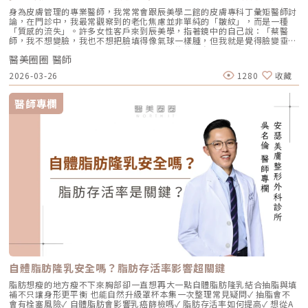
身為皮膚管理的專業醫師，我常常會跟辰美學二館的皮膚專科丁彙矩醫師討
論，在門診中，我最常觀察到的老化焦慮並非單純的「皺紋」，而是一種
「質感的流失」。許多女性客戶來到辰美學，指著鏡中的自己說：「蔡醫
師，我不想變臉，我也不想把臉填得像氣球一樣腫，但我就是覺得臉變垂
了、乾了，看起來很累。」這種「累感」，往往來自於肌膚真皮層結構的崩
醫美圈圈 醫師
解。過去我們習慣用玻尿酸去「填補」凹陷，或是用電音波去「緊緻」皮
表，但在這兩者之間，其實存在著一個關鍵的空白區：生物重塑（Bio-
2026-03-26
1280
收藏
Remodeling）。這就是為什麼我對 Profhilo 逆時針（俗稱：璞菲洛）情
有獨鍾的原因。一、 重新定義抗老：為什麼妳需要的是「重塑」而非「填
充」？在深入了解 Profhilo逆時針 之前，我們必須先釐清肌膚老化的本
醫師專欄
質。肌膚的年輕度由真皮層的三大支柱決定：水份、膠原蛋白
（Collagen）以及彈力蛋白（Elastin）。多數人對膠原蛋白耳熟能詳，它
就像建築物的「鋼筋水泥」，負責撐起皮膚的厚度與體積；然而，讓肌膚在
做表情後能迅速回彈、維持組織張力的關鍵，其實是彈力蛋白。彈力蛋白就
像支撐鋼筋的「橡皮筋」，不幸的是，人體在青春期過後，彈力蛋白的合成
速度就會大幅下降。當彈力蛋白流失，肌膚就會像失去彈性的鬆緊帶，出現
細紋、毛孔粗大、甚至是難以處理的「鬆弛型下垂」。傳統玻尿酸屬於「填
充型」，主要目的是增加體積（Volumizing），如果過度施打，容易造成
面部僵硬或「醫美臉」。而 Profhilo 逆時針的誕生，是為了從細胞底層進
行「修復與重塑」，讓皮膚自己找回年輕時的彈性。二、 Profhilo 逆時針
的科學核心：NAHYCO™ 專利技術Profhilo逆時針來自瑞士著名的 IBSA 製
藥集團。身為專業醫師，我非常看重產品的「純淨度」與「穩定性」。
Profhilo 之所以能在國際醫美界佔有一席之地，在於其革命性的
NAHYCO™ 專利熱融合技術。1. 醫學界的「純淨」突破：無化學交聯劑一
般玻尿酸為了維持在體內的時間，必須添加化學交聯劑（如 BDDE）。雖然
這在合法範圍內是安全的，但對於過敏體質或追求極致天然的客戶來說，仍
存在延遲性發炎的風險。Profhilo逆時針 透過精確的加熱與降溫製程，讓
自體脂肪隆乳安全嗎？脂肪存活率影響超關鍵
高分子與低分子玻尿酸產生自然的氫鍵鍵結，完全不含 BDDE。這意味著它
具備極高的「生物相容性」，注射後能與人體組織完美融合。2. 高低分子玻
脂肪想瘦的地方瘦不下來胸部卻一直想再大一點自體脂肪隆乳結合抽脂與填
尿酸的「黃金比例」Profhilo 含有目前市面上極高濃度的玻尿酸
補不只讓身形更平衡 也能自然升級罩杯本集一次整理常見疑問✓ 抽脂會不
（64mg/2ml），它結合了： 高分子量玻尿酸（H-HA）：提供穩定的物理
會有栓塞風險✓ 自體脂肪會影響乳癌篩檢嗎✓ 脂肪存活率如何提高✓ 想從A