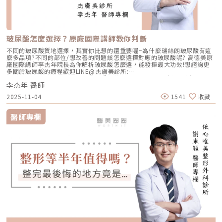
玻尿酸怎麼選擇？原廠國際講師教你判斷
不同的玻尿酸質地選擇，其實你比想的還重要喔~為什麼瑞絲朗玻尿酸有這
麼多品項?不同的部位/想改善的問題該怎麼選擇對應的玻尿酸呢? 高德美原
廠國際講師李杰年院長為你解析玻尿酸怎麼選，能發揮最大功效!想諮詢更
多關於玻尿酸的療程歡迎LINE@杰膚美診所:
https://page.line.me/xhc2941b重點摘要：00:11 玻尿酸作用介紹00:47
李杰年 醫師
玻尿酸分為三大類型02:09 迷思一、玻尿酸打哪裡都可以？02:36 迷思二、
打完下巴蘋果肌看起來怪怪的？03:30 迷思三、臉部鬆弛只能做拉皮嗎？
2025-11-04
1541
收藏
05:00 總結LINE官方帳號一對一咨詢👉https://reurl.cc/x3EQZN歡迎訂閱
我的頻道👉https://reurl.cc/nY51k8關注杰膚美診所FB👉
https://reurl.cc/XQljva杰膚美診所官網👉https://jfmskin.com/關注李杰
醫師專欄
年醫師FB👉https://reurl.cc/Mzk0nm杰膚美診所地址：104台北市中山區
復興北路50號2樓電話：02-8772-6625