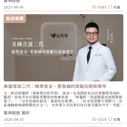
醫美圈圈
點。我們將帶你全面認識這項創新療程，從作用原理、五大特色到適合對象
的黃金位置： 顴骨高點：啟動中臉肌膚的生物重塑，優化張力。 鼻翼瞳孔
與常見問題，一次搞懂「逆時針玻尿酸」的魅力！ 璞菲洛Profhilo是什
交界：透過提升肌膚彈力，自然弱化法令紋的視覺感。 耳廓下前緣：強化
2025-08-06
5585
收藏
麼？ 璞菲洛是一項注射型玻尿酸產品，由瑞士IBSA研發，正式名稱為「高
臉部外側緊緻度，讓輪廓不再鬆垮。 下頷嘴角交界：改善嘴角周圍的鬆
低分子玻尿酸皮下植入劑」，在台灣獲得衛福部核准，俗稱為「逆時針」。
弛，恢復皮膚原有的拉力。 下顎角前緣：誘導彈力蛋白新生，收緊下頷邊
與傳統玻尿酸不同，璞菲洛不以填補凹陷為目的，而是透過生物重塑（bio-
緣的曲線。這五個點位並非用來「填充凹陷」，而是作為信號啟動點，讓玻
醫師專欄
remodeling）方式，喚醒肌膚自身的修復機能，促進膠原蛋白和彈力蛋白
尿酸在皮下如水幕般擴散，誘導彈力蛋白大量新生，像是在皮下植入了一層
的生成，達到自然緊緻與改善膚質的效果。璞菲洛Profhilo的五大特色璞菲
隱形的「彈力網」，讓下顎線與中臉自然回歸緊緻狀態。2. 火雞頸與橫向頸
洛之所以能引發醫美界關注，主要在於它與傳統玻尿酸有著本質上的不同，
紋：修復彈力纖維的救星頸部皮膚極薄，且缺乏支撐結構，老化多半是因為
透過獨特技術從根本上改善肌膚狀態。以下是璞菲洛最突出的五大特色：1.
彈力纖維斷裂。傳統填充型玻尿酸因為有化學交聯，施打後容易因重力或皮
獨特「生物重塑」機制：啟動膠原與彈力蛋白再生璞菲洛的核心技術採用專
膚過薄而產生凸起（毛毛蟲現象）。Profhilo 具備極佳的流動性，能均勻
利高、低分子量玻尿酸複合配方，在不添加交聯劑的情況下，能刺激皮膚深
滲透進頸部真皮層，不是填平皺紋，而是從底層重塑頸部肌膚的厚度與張
層的纖維母細胞、角質細胞和脂肪細胞，促使膠原蛋白和彈力蛋白大量新
力，是目前改善頸部質感的首選。3. 手背（雞爪手）：重建真皮層的緊實度
生，從源頭改善肌膚鬆弛與老化問題。2. 全面改善膚況：不只填補，更提升
雙手最容易因彈力蛋白流失而顯得乾癟、血管明顯。Profhilo 透過「非填
整體膚質有別於傳統玻尿酸的局部填充，璞菲洛注射後會均勻擴散至皮膚的
充」的方式，啟動手背肌膚的自我修復機制。它不僅是補水，更是透過生物
真皮層與皮下組織。這使得它能全面性地改善肌膚，包括： 提升肌膚緊實
重塑增加組織的彈性與結構感，讓手背肌膚恢復細緻平滑，找回如少女般優
度與彈性 深層補水、改善乾燥與粗糙 減少細紋、改善膚色不均3. 自然柔和
雅的肌膚張力。4. 口周細紋：自然軟化而不僵硬對於愛笑或年長客戶常見的
的效果：告別「饅化臉」璞菲洛的質地較輕盈、流動性高，主要作用提升肌
唇周紋，若使用傳統填充物，常會因為增加了體積而讓表情變得僵硬。
膚本身的飽滿度與光澤，而不是增加額外體積。因此，能帶來自然、柔和的
Profhilo 透過液態拉皮的原理，在不改變五官比例的前提下，誘導唇周肌
改善效果，避免了傳統填充劑可能導致的僵硬或「饅化」現象，讓你看起來
膚新生彈力蛋白，從底層「軟化」細小紋路，讓整個人看起來更加柔和、自
就像是膚況變好了，而不是動了手腳。4. 獨創 BAP 五點注射技術：療程更
然。六、 蔡醫師的診間建議：如何規劃妳的「逆時針」計畫？在辰美學，
舒適、更快速採用獨家的 BAP (Bio Aesthetic Points) 五點注射技術。醫師
我們追求的是「長效且細膩」的美，而非瞬間的煙火式改變。針對初次接觸
只需在臉部兩側各選擇五個精準的生物美學點進行注射，就能讓玻尿酸均勻
Profhilo 逆時針 的客戶，我通常會建議以「週期性重塑」的方式來規劃妳
美國音波二代：精準安全、更無痛的旗艦拉提新標竿
擴散至全臉。這大大減少了注射的針數和疼痛感，也降低了術後瘀青和腫脹
的專屬美學地圖：1. 基礎療程：建議至少進行 2 至 3 次為了達到最佳的彈
的機率，讓療程更加舒適、快速。5. 高濃度、不含交聯劑：安全性高、低發
力蛋白新生與肌底環境優化，單次施打僅是啟動信號，完整的重塑需要時間
文／蔡詩辰醫師（辰美學診所院長） 身為一名長期耕耘在抗老醫學領域的
炎風險以高濃度玻尿酸為主要成分，且製程中不使用任何化學交聯劑，能有
堆疊： 啟動期（第 1 次與第 2 次）： 建議間隔 1 個月施打。這兩次密集的
醫師，我每天在診間最常聽見的焦慮就是：「蔡醫師，我感覺最近拍照臉變
效降低注射後的發炎反應與過敏風險。同時，也經過多項國際認證，確保了
治療能確保高濃度玻尿酸在真皮層內建立穩固的擴散網絡，全面活化纖維母
寬了」、「法令紋越來越深，看起來好疲憊」、「有沒有那種不用開刀，但
產品的純淨與安全性。逆時針（Profhilo） vs. 傳統玻尿酸比較 療程名稱
細胞。 強化期（第 2 次與第 3 次）： 建議間隔3到6個月進行第三次施打。
能讓輪廓線變明顯的方法？」 在非侵入式抗老科技日新月異的今天，市面
逆時針 (Profhilo) 傳統玻尿酸填充劑 主要功能 「生物重塑」(Bio-
這是一個關鍵的鞏固點，能延續細胞的再生信號，讓拉皮效果更具層次感。
上的音波儀器琳瑯滿目。但每當病患詢問我最信任哪一台儀器時，我的首選
remodeling)， 刺激膠原蛋白和彈力蛋白再生，從根本改善膚質 「填充」
維持期： 經過這 3 次完整的週期療程後，肌膚的緊緻度與細緻質感通常可
醫美圈圈 醫師
始終是 Ultherapy 美國音波。而在 2026 年的現在，隨著 Ultherapy
和「支撐」， 用於填補凹陷、雕塑輪廓 成分組成 專利技術結合高低分子玻
以維持九個月左右的時間。2.術後照護：輕盈無負擔的修復由於 Profhilo
Prime（美音二代） 的問世，醫美界正式進入了「精準醫療」的新紀元。這
2026-04-10
1028
收藏
尿酸， 64mg/2ml 高濃度，無交聯劑 玻尿酸會添加交聯劑，以增加黏度和
是極高純度的玻尿酸且不含化學交聯劑，術後反應極輕。只需在 24 小時內
篇文章，我將以專業醫師的角度，深度拆解為什麼美音二代會成為我臨床治
支撐力， 能維持體積不被快速分解 作用機制 注射後會均勻擴散至皮膚深
避免劇烈運動與高溫環境（如溫泉、蒸氣室、高溫瑜伽），其餘日常生活、
療的核心，以及它如何重新定義抗老的黃金標準。一、 為什麼「看得到」