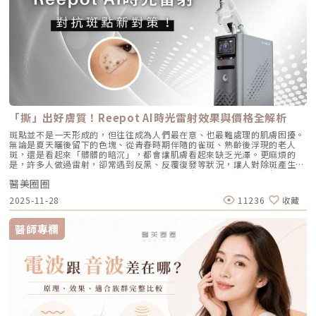
個月，第三次則可在四到六個月後進行。視個人膚況與需求，也可安排後續
孔開口。久而久之，毛孔就像被塞了軟木塞一樣，被越撐越大。3. 【老化型
致，但「作戰策略」卻截然不同：1. AviClear 戰痘雷射（1726nm）：專
加強療程，以延續效果。Q4：頸紋、手部老化也能打嗎？ 可以。Profhilo
毛孔】：膠原蛋白流失的初老警報真皮層中的「膠原蛋白」和「彈力蛋白」
注皮脂腺的「源頭阻斷」作用原理：搭載專利 1726nm 波長，具備極高的
在頸部與手背同樣有良好表現，能改善乾紋與鬆弛，是全方位肌膚重建療
就像是撐起毛孔的堅固地基。隨著年齡增長，或是長期不防曬導致的「光老
「油脂專一性」，能穿透皮膚精準鎖定並加熱肥大的皮脂腺，使其萎縮。核
程。Q5：是否適合所有膚質？ 大多數人皆可接受，但孕婦、哺乳中女性與
化」，地基流失、失去支撐力，毛孔邊緣的肌膚就會順著地心引力往下垂。
心強項：直接從源頭切斷出油量並破壞痘痘的生長環境，主打極長效的抗痘
對玻尿酸過敏者不建議施打。Q6：哪些人適合做Profhilo？需要幾歲才能
4. 【缺水型毛孔】：肌膚乾旱造成的表面危機這點常被許多人忽略！當角質
與控油效果，非常適合追求長期穩定膚況、不想依賴藥物的人。2. CAPRI
做？Profhilo適合有初期老化、乾燥或鬆弛困擾的人，通常建議從30歲以後
層極度缺水時，毛孔周圍的表皮細胞會像失去水分的蘋果一樣乾癟、萎縮，
藍雷射（1450nm + 450nm）：控油＋殺菌的「雙效複合」作用原理：結
就可以評估施作。特別推薦給希望改善膚況，又不想讓五官改變或產生膨脹
無法飽滿排列。在細胞與細胞之間的縫隙變大之下，視覺上毛孔就顯得非常
合 1450nm 的熱能來縮減皮脂腺（控油），同時搭配 450nm 藍光直接消
感的人。Q7：施打Profhilo會很痛嗎？會不會腫？需要修復期嗎？療程過
明顯。5. 【疤痕型毛孔】：手癢硬擠留下的歷史遺跡嚴格來說這已經是「痘
滅表皮的痤瘡桿菌（殺菌）。核心強項：雙管齊下，對於臉上正在急性發
程簡單快速，使用極細針在臉部五個特定位點注射，疼痛感輕微。少數人會
疤」的範疇。過去長了嚴重的發炎性青春痘，或是手癢過度暴力擠壓，導致
炎、紅腫的痘痘，具有極佳的立即退紅與消炎效果，適合需要快速壓制大面
有暫時性紅腫或小腫塊，通常幾小時內可自然消退，不會影響日常活動。
真皮層組織嚴重受損。在傷口修復的過程中產生了纖維化拉扯，最終形成不
積發炎的患者。3. 傳統終極武器：口服A酸（Isotretinoin）作用原理：屬
Q8：Profhilo成分天然嗎？會不會引起過敏？Profhilo採用高純度、非動
可逆的凹洞。6. 【蟎蟲型毛孔】：隱形的微小房客在作怪我們的臉上本來就
於全身性的系統性治療。它能全面抑制皮脂腺分泌、使皮脂腺萎縮，同時促
物來源的玻尿酸，不含常見交聯劑成分，安全性高，過敏反應發生機率非常
有共生的「蠕形蟎蟲」，但當免疫力下降、皮脂分泌失衡，或是過度清潔破
進毛囊正常角化，並大幅減少發炎反應與痤瘡桿菌增生。核心強項：能夠一
「撕」出好膚質！Reepot AI時光雷射效果與價格全解析
低，並獲得歐盟CE安全認證。Profhilo璞菲洛是突破傳統玻尿酸觀念的療
壞皮脂膜時，蟎蟲就會大量異常繁殖。牠們會啃食皮脂、進出毛囊，蟲體的
次打擊痘痘的四大成因，對於嚴重型、結節囊腫型痘痘，或是對其他治療
程，不以填充為主，而是提升肌膚自癒力與膚質的「逆時針保養」新選擇。
排泄物與屍體會引發毛囊發炎，進而把毛孔撐大。如何從日常居家保養穩住
斑點並不是一天形成的，但往往成為人們最在意、也最難處理的肌膚困擾。
（包含抗生素、外用藥膏）無效的頑固型痘痘，具有極高的治癒率與長效
如果你渴望不影響生活的微創保養，並希望從根本改善膚質，Profhilo 絕
毛孔不失控？雖然保養品無法讓已經擴大的毛孔完全「縮回」，但正確的居
無論是夏天曬後留下的色塊、從青春時期伴隨的雀斑、熟齡後浮現的老人
性。需注意事項：伴隨較明顯的副作用，最常見包含嘴唇乾裂、皮膚乾燥脫
對值得你列入考量。在選擇療程前，務必諮詢專業醫師，評估自身膚況與適
家保養，能幫助控制毛孔不再進一步擴張，並改善整體膚質的平滑度。1. 溫
斑，還是看起來「髒髒的暗沉」，都會讓肌膚看起來缺乏光澤。更麻煩的
皮、眼睛乾澀等。此外，孕婦絕對禁用（具致畸胎性），療程期間需配合醫
合方案，才能真正達到年輕又自然的理想狀態。選擇合法診所、專業醫師與
和清潔，不過度刺激：選擇胺基酸系等溫和潔顏產品，一天清潔 1～2 次即
是，許多人做過雷射，卻常遇到反黑、反覆復發等狀況，讓人對除斑產生陰
師定期抽血監測肝功能與血脂，且通常需持續服用數個月至一年以上以達到
原廠產品，是安全變美的不二法門。★溫馨提醒★小編要提醒大家，醫療並
可。避免頻繁使用磨砂或強力去角質產品，以減少對皮膚屏障的刺激。2. 適
影。 Reepot AI時光雷射（仿單名為「蕾璞釹雅各雷射系統」，衛部醫器輸
標準的累積劑量。CAPRI 藍雷射與 AviClear 戰痘雷射最主要的差異，在於
非單純的商業交易，所有的療程都伴隨著風險。因此，作為消費者應該謹慎
度使用酸類，幫助代謝角質：對於油脂分泌較旺或粉刺型毛孔，可在醫師或
醫美圈圈
字第 037165 號）自 2025 年 7 月上市後便迅速受到關注，被視為色素治
「雷射波長」與「對油脂的吸收破壞力」。簡單來說，藍雷射主打「控油加
選擇合適的醫療方案，以確保安全與健康。
專業建議下使用酸類保養品： 水楊酸（BHA）：脂溶性，能深入毛孔幫助
療領域重要新進展。它重新定義了傳統除斑的思維，將以往以熱能為主的
殺菌」的雙效機制，適合用來對付輕中度的痘痘與毛孔粗大問題；而
2025-11-28
11236
收藏
油脂代謝，常用於黑頭與粉刺調理。 果酸（AHA，如甘醇酸、乳酸）：主要
「燒灼式破壞」，轉變為更精準、更可控的「震碎式處理」，再結合 AI 影
1726nm 的戰痘雷射則是專為「阻斷皮脂腺」而生，能精準且深度地破壞
作用於表層角質更新，改善肌膚粗糙。 杏仁酸：屬於果酸的一種但兼具親
像分析與超冷卻保護，使治療不僅更安全、也更貼近現代人追求的舒適與高
出油源頭，因此更適合用來拯救中重度發炎、滿臉油光，以及長年反覆發作
脂特性，屬較溫和的酸類選擇。3. 抗老成分 A醇（Retinol）：A醇是目前研
效率。對於過去因反黑、修復期長或效果不均而猶豫的族群而言，Reepot
的頑固型痘痘肌。誰最適合打 AviClear 戰痘雷射？如果符合以下任一情
醫師專欄
究較完整的抗老成分之一，可促進表皮更新，並間接支持膠原蛋白生成，對
的出現為除斑帶來全新的可能。 這篇文章就帶你理解Reepot 到底怎麼運
況，AviClear 將會是非常值得評估的投資： 口服藥物恐懼或不適應者：曾
於老化型毛孔與膚質粗糙有一定幫助。但 A醇具有刺激性，建議採取低濃
作？和你聽過的皮秒、傳統雷射有什麼不同？誰適合做、誰不適合？效果、
經吃過口服 A 酸但無法忍受乾燥脫皮，或是抽血發現肝指數異常而被迫停藥
度、循序漸進方式建立耐受。4. 防曬是關鍵保護：紫外線是造成膠原蛋白流
術後照護、價格又是多少呢？希望能讓你在做選擇前，有完整且中立的參
的人。 備孕中或哺乳中的女性：口服 A 酸有強烈的致畸胎性，停藥後仍需
失與肌膚老化的重要因素之一。長期日曬會加速毛孔鬆弛，因此無論晴雨都
考。為什麼斑點這麼難纏？了解色素成因，是選擇療程前最重要的一步許多
避孕一段時間；而戰痘雷射純粹是物理性光電治療，對全身系統無影響（但
應確實做好防曬（塗抹防曬乳或物理性遮蔽）。醫美療程如何精準對抗毛孔
人以為斑點只是「曬太陽造成的色塊」，但實際上臉上的每一顆斑，都可能
孕婦本身基於安全考量，雷射療程前仍須經醫師評估）。 滿臉油光、毛孔
粗大？如果你期待的是肉眼可見的改善幅度，相比起日常保養，專業的醫美
有不同來源。色素形成的原因多元，深度位置也不相同，因此在治療上自然
粗大者：即使目前沒有嚴重的發炎痘痘，但深受「中東油田」困擾，希望從
療程通常會是更直接且具效率的選擇之一。隨著醫美科技的不斷進步，針對
不能以單一方式應對。常見的斑點來源包括：一、紫外線長期累積的影響日
根本減少出油量的人。 作息不正常、壓力型成人痘：針對因為熬夜、壓力
不同成因的毛孔問題都有相對應的解方！1. 溫和深層清潔：海菲秀
曬會刺激黑色素細胞活躍，形成曬斑、雀斑或不均勻暗沉。二、基因與體質
大導致賀爾蒙波動，進而反覆在下巴、兩頰爆發的成人痘，精準破壞皮脂腺
（HydraFacial）原理：屬於非侵入性的保養。利用專利的負壓水渦流技
因素有些人天生黑色素細胞較敏感，斑點更容易在年輕時就出現。三、荷爾
能有效阻斷復發。 深色肌膚患者：過去許多雷射（如脈衝光、某些淨膚雷