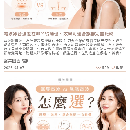
術，溫和無痛地吸出毛孔深層的黑頭、白頭粉刺與多餘皮脂，同時導入高濃
蒙波動包含懷孕、避孕藥、壓力、作息不穩等，都可能使色素活躍，例如熟
射）在深色肌膚上容易引發熱傷害或色素沉澱（反黑）。AviClear 的
度的保濕與抗氧化精華。適合誰：出油粉刺型毛孔、怕痛不敢打雷射、想作
知的肝斑。四、發炎後色素沉澱（PIH）痘痘、皮膚受傷、過度刺激後，都
1726nm 波長針對的是「油脂」而非「黑色素」，因此適用於 Fitzpatrick
為重要活動前的急救保養者。效果與特色：做完當下皮膚立刻感受到「會呼
可能留下深淺不一的色沉。以上原因造成斑點呈現不同的「深度」「密度」
膚色分類的 I 到 VI 型（包含極深色肌膚），安全性極高。AviClear 戰痘雷
吸」的潔淨感，毛孔因為髒污被清空並喝飽水，視覺上會立刻變得細緻，且
與「分布」，也使除斑變得不再只是把黑色素擊散這麼簡單。只要能量不
射 常見 QA 總整理在決定進行療程前，大家心中難免還有一些疑問。我們
無恢復期。2. 光電雷射：皮秒雷射（搭配特殊透鏡）原理：皮秒雷射
足，改善有限；能量過強，又可能刺激皮膚，造成修復期延長、色素反應，
整理了討論度最高的幾個問題：Q1：打 AviClear 戰痘雷射會痛嗎？需要敷
（Pico Laser）是目前詢問度最高的縮毛孔療程。核心在於加上了「蜂巢透
甚至讓斑點反覆出現。也因為色素問題本身複雜，傳統除斑療程才會讓人覺
麻藥嗎？A：疼痛度極低，多數患者甚至不需要敷麻藥！怕痛的人有福了！
鏡」或「聚焦透鏡」。這能在不破壞表皮的情況下，將雷射光束匯聚，在真
得「效果不一定穩定」。要真正提高治療的成功率，關鍵就在於是否能更精
AviClear 搭載了專利的「AviCool™ 藍寶石冷卻技術」，探頭在雷射擊發的
皮層產生「空泡效應（LIOB）」。這就像是在皮膚深層進行微小的破壞，
準、穩定地處理不同深度的黑色素，同時降低熱傷害。什麼是 Reepot AI時
前、中、後都會持續為肌膚表面降溫。治療過程中，主要會感覺到探頭冰冰
電波跟音波差在哪？從原理、效果到適合族群完整比較
藉此喚醒肌膚的自癒機制，大量刺激膠原蛋白與彈力纖維新生，進而把毛孔
光雷射？從技術重新理解除斑Reepot AI時光雷射是一款以 532 nm 綠光為
涼涼的，伴隨輕微的溫熱感或是像被橡皮筋輕彈的感覺。相較於傳統雷射或
周圍的凹陷給「撐」起來。適合誰：輕中度的老化型毛孔、輕微淺層痘疤、
基礎，並結合 AI 影像分析的智慧型色素雷射，已通過美國 FDA、韓國
手工清粉刺的痛楚，整體舒適度大幅提升，輕鬆就能完成療程。Q2：我現
電波跟音波，為什麼常常被拿來比較？ 只要開始研究醫美抗老療程，幾乎
想同時改善膚色不均與暗沉的人。效果與特色：熱傷害小，術後通常只會紅
KFDA 與台灣 TFDA 核可。它的設計目的，是讓除斑治療更精準、更安全，
在正在吃口服 A 酸，可以打 AviClear 嗎？A：建議先與主治醫師討論。一
都會遇到這兩個名字：電波和音波。 有人說電波比較適合緊緻，有人說音
腫1~3天，幾乎不影響日常生活。是目前 CP 值極高的定期保養型雷射。3.
也更符合亞洲膚質對低熱傷害的需求。透過AI智慧影像掃描技術，系統能先
般來說，口服 A 酸會讓皮膚變得比較薄且脆弱。多數醫師會建議在停用口服
波拉提感比較明顯；也有人做完電波覺得皮膚變細、變亮，做完音波覺得下
重度凹洞救星：UP雷射原理：如果是屬於嚴重的「疤痕/凹洞型毛孔」，皮
辨識斑點的深度與分布，使能量設定更具科學依據。在治療作用上，
A 酸至少 1 到 3 個月後，讓皮膚屏障稍微恢復，再來進行雷射治療會比較
顎線變清楚。聽起來好像都能抗老、都能拉提，但到底差在哪裡？ 其實，
秒雷射可能不夠力，這時候就需要汽化型雷射上場。例如 UP雷射
Reepot 搭載超低溫冷卻機制，能在能量擊發的同時以低溫保護皮膚，降低
安全。Q3：如果我只有局部（例如下巴）長痘痘，可以只打局部嗎？A：通
電波和音波最大的差別，不是「哪一個比較厲害」，而是它們使用的能量不
（UltraPulse），它能將能量精準且極深地打入真皮層甚至皮下組織，切斷
紅腫與熱刺激。其能量原理以機械式震動分散黑色素為主，而非單純依賴高
常建議「全臉治療」效果最佳。皮脂腺是分佈在全臉的，雖然目前只有下巴
醫美圈圈 醫師
同、作用的層次不同，適合處理的老化問題也不同。 簡單來說： 電波偏向
硬化的纖維化疤痕組織，進行深層的肌膚重建。適合誰：嚴重的冰鑿型痘
熱破壞，因此對周邊組織更溫和。簡單來說，它讓除斑從過去較不穩定的模
在發炎，但其他區域的皮脂腺可能也處於過度活躍的狀態。全臉均勻施打可
改善皮膚的鬆、細紋、膚質與緊緻度。 音波偏向改善輪廓的垂、嘴邊肉、
疤、嚴重凹洞型毛孔粗大。效果與特色：效果非常強大且顯著，但相對的
2026-05-07
589
收藏
式，提升為更可控、恢復期更短的療程設計。Reepot 三大核心技術：讓除
以達到整體控油、預防其他部位未來爆發的效果。當然，醫師在施打時，會
下顎線與深層支撐。 例如：如果把臉比喻成一棟房子，電波比較像是在整
「破壞力」也強。術後會有明顯的點狀結痂、流組織液，恢復期較長（約需
斑更精準、安全、穩定在眾多除斑雷射中，Reepot 之所以被視為新一代的
針對正在發炎的嚴重區域特別加強能量。Q4：三次療程結束後，一輩子都
理牆面，讓表面變得更平整、更緊；音波則比較像是在加強地基與支撐結
7~10 天），需要有耐心細心照護。4. 緊緻抗老新趨勢：微針電波（如E電
智慧型選擇，關鍵在於它結合了精準分析、冷卻保護與機械式作用三大技
不會再長痘痘了嗎？A：雷射不是魔法，日常保養依然重要。AviClear 能大
構，讓整體輪廓往上撐起來。電波是什麼？重點在 RF 射頻加熱與緊緻電波
波 Exion、無限電波 Potenza）原理：結合了「微針」與「電波（RF）」
術，不只是把能量打在斑點上，而是以更科學、更安全的方式處理色素問
幅萎縮皮脂腺，把出油量降到極低，讓長痘痘的機率降到最低。但人體是有
拉提使用的是 RF 射頻能量。RF 是 Radiofrequency 的縮寫。原理是透過
雙重優勢。透過極細的微針穿透表皮，在到達真皮層特定深度時瞬間釋放電
題。AutoDerm 智慧影像分析系統在正式治療前，系統會先掃描肌膚，辨識
自我修復機制的，經過數年後，部分皮脂腺可能會慢慢恢復部分功能。此
射頻能量在皮膚組織中產生熱能，讓膠原蛋白受熱收縮，並啟動後續的膠原
波熱能。這不僅能刺激膠原蛋白與彈力蛋白重組（改善老化型毛孔），微針
每一處斑點的分布、深度與範圍。這讓醫師不再只依賴肉眼判斷，而是能透
外，極端的壓力、嚴重的賀爾蒙失調依然可能引發零星的痘痘。但整體來
蛋白新生與重組。很多人一聽到「加熱」會覺得很抽象，電波不是只打一個
的物理性破壞與電波熱能，還能破壞過度活躍的皮脂腺（改善出油型毛
過影像資訊調整能量，讓治療更客製化、也更一致。對於斑點多、深淺不一
說，膚況絕對會比治療前穩定非常多。許多人會選擇在 1 到 2 年後，將
點，而是讓一段皮膚組織被均勻加熱。當皮膚裡的膠原纖維遇到適當熱能，
孔）。適合誰：混合型毛孔（又油又鬆弛）、肝斑體質不適合打高能量雷射
或分布不規則的人來說，這項技術能有效提升治療的精準度。CPTL 超冷卻
AviClear 作為年度的「控油進廠保養」來施打一次。Q5：打完 AviClear 後
就像鬆掉的彈力網被重新收緊，視覺上會有比較緊、平整的感覺。所以電波
者、想全面提升膚質緊緻度的人。效果與特色：因為熱能在皮膚深層釋放，
保護除斑過程中最令人擔心的副作用之一，就是因熱能過高造成紅腫、脫
有修復期嗎？該怎麼保養？A：由於屬於「非侵入性」的安全療程，術後皮
常見的效果感受包括：皮膚變緊、細紋變淡、毛孔視覺變細緻、臉部鬆弛感
表皮的熱傷害極小，退紅快（通常隔天即可上妝）。對於膚質的「整體優
皮，甚至反黑。CPTL 的作用是在雷射擊發的同時迅速降溫，使肌膚保持在
膚最多只會有輕微的泛紅，通常在幾個小時到一天內就會自然消退，完全不
改善、膚質變得比較平滑。也因為電波比較強調「皮膚緊緻」和「膚質改
化」有非常亮眼的表現。5. 物理性微創重建：得美微針筆（Dermapen）原
低溫狀態，避免熱能向周圍擴散。皮膚被冷保護包覆後，不僅治療時更舒
影響日常上班上課。術後的保養也非常簡單：只要做好「基礎保濕」與「確
善」，所以如果困擾的是臉看起來鬆鬆的、眼周或嘴邊有細紋、臉頰摸起來
理：透過儀器上極細微的針頭，在肌膚表層每秒創造出1,920的微小穿刺通
適，也能減少後續的發炎反應，讓整體修復期縮短許多。VSLS色素冷剝離
實防曬」，並在術後一週內暫停使用美白、酸類或去角質等刺激性產品即
不夠緊實，電波通常會是可以評估的方向。但要注意，電波不是做完就立刻
道。這種「微破壞」能直接啟動肌膚天然的傷口癒合機制，刺激膠原蛋白與
技術在 532 奈米波長下，Reepot 的能量並非以高熱燒灼黑色素，而是以機
可。對於忙碌的現代人來說，是非常友善的午休醫美選擇。拿回肌膚的主導
變成另一張臉。效果通常會分成兩個階段：一部分人會先感覺皮膚有收緊
彈力蛋白增生。更棒的是，這些微通道能像海綿一樣，大幅提升後續保養精
械式的震動作用使色素顆粒鬆動、分離，再交由身體自然代謝。這項機制能
權，抗痘不再是一場苦戰青春痘從來就不只是一個表面的皮膚問題，它更深
感，後續則會隨著膠原蛋白慢慢新生，讓緊緻度逐漸出現。音波是什麼？重
華（如生長因子、高濃度玻尿酸）的吸收率，達到加乘的養膚效果。適合族
同時保護真皮層的血管結構，減少對健康組織的影響，讓整個治療更溫和，
刻地牽動著個人的自信心與社交生活。過去，嚴重痘痘肌患者往往陷入兩
點在聚焦超音波與深層拉提音波拉提使用的是 聚焦式超音波能量，常見名
群：老化型毛孔、淺層凹洞型毛孔、膚質粗糙者，以及對部分能量型療程較
也降低出現過度刺激或色素反應的可能性。透過這三項核心技術的搭配，
難：任憑痘痘反覆肆虐，或是無奈忍受口服藥物的強烈副作用。隨著 2026
稱包含 HIFU、MFU 或 MFU-V。它的特色是可以把能量聚焦到皮膚深層，形