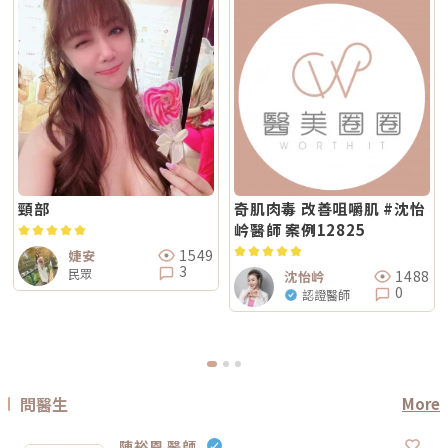
電波療程則可能更具彈性。效果差異：拉提感、緊緻感、膚質感不一樣1. 拉
療程？治療後皮膚需要時間恢復，因此若要搭配保濕導入、水光等溫和療
響。價格便宜不一定不好，但如果只用價格做決定，很容易忽略真正重要的
提感如果你的主要困擾是「臉部鬆弛」、「下顎線不清楚」或「嘴邊肉變明
程，通常約 2～3 週即可視膚況安排；若是皮秒、飛梭、強效換膚或注射等
事：這療程到底有沒有符合你的臉部狀況？同樣是音波，有人需要加強下顎
顯」，鳳凰電波通常是較常被討論的選項之一。其應用多與輪廓緊緻與鬆弛
刺激性較高的項目，建議至少間隔 4 週再評估。適當的間隔能降低反黑與過
線，有人需要處理嘴邊肉；同樣是電波，有人重點在眼周細紋，有人重點在
改善相關，常見於臉部、眼周與身體的緊緻與平滑需求。2. 膚質感如果你的
度刺激的風險，也讓後續療程效果更穩定。Q6：Reepot 的療程費用大約是
臉頰鬆弛。規劃不同，效果自然也會不同。所以選療程時，不只要問「多少
問題不是明顯鬆弛，而是「皮膚看起來粗」、「毛孔明顯」、「妝感不服
多少？Reepot 的價格會依照治療部位、所需的能量深度、是否搭配其他療
錢」，也要問清楚：使用什麼儀器？施作哪些部位？大約發數或治療範圍怎
貼」或整體氣色較疲累，無雙電波的複合式能量設計相對較符合這類需求。
程以及整體規劃次數而有所差異。一般費用多落在一萬至三萬多元之間，但
麼規劃？為什麼我的狀況適合這個療程？第三，確認儀器來源、探頭耗材與
除了緊緻效果外，也常被用於膚質細緻與整體質感提升，因此常被市場定位
實際金額仍需依個人斑點狀況與療程組合評估後才能確認。建議先安排諮
施作人員電波音波屬於能量型醫美療程，安全性和儀器來源、探頭耗材、操
為入門型抗老或精緻型電波療程。3. 自然度兩者都屬於非侵入式療程，因此
詢，由專業醫療人員確認膚況後提供最適合的治療方案與費用。Q7：
作經驗都有關。建議選擇前可以確認是否為合法原廠認證儀器、是否使用原
通常不會像手術或填充療程一樣產生立即的結構性改變，效果多半呈現為漸
Reepot 術後的人工皮需要貼多久？Reepot 治療後會在局部覆蓋人工皮，
廠探頭或合規耗材，以及是否由合格專業醫療人員評估與操作。另外，醫師
進式、自然型。常見的效果訴求差異在於：鳳凰電波多偏向輪廓線條與緊緻
主要是保護剛治療的肌膚並協助屏障修復。人工皮不建議自行撕除，多數人
的臉部解剖概念與美感判斷也很重要。因為電波音波不是「能量越強越
感的提升；無雙電波則較偏向整體膚質細緻、緊實與光澤感的改善。哪一種
會在約兩週左右回診時，由醫療人員視膚況協助取下。人工皮脫落後，治療
好」，而是要看你的皮膚厚度、脂肪量、鬆弛程度、臉型比例去調整。過度
比較痛？無雙電波真的比較不痛嗎？疼痛感是很多人選療程時最在意的問
部位的色素也會在這段期間逐漸代謝、變淡。斑點帶來的影響，往往不只是
治療不一定更漂亮，反而可能不自然或效果不如預期。第四，效果需要時
題。以療程設計來看，鳳凰電波因為以單極射頻為主，能量感通常會比較明
外觀變化，更讓人感到氣色黯淡、不如以往。隨著醫美技術不斷推陳出新，
間，不要用術後當天判斷成敗電波和音波都是透過熱能刺激膠原蛋白反應，
顯。部分人會形容為熱、刺、酸、脹，尤其在骨感較明顯或皮膚較薄的位
Reepot AI 時光雷射為色素治療帶來更精準、可控的方式，讓除斑不再停留
不是做完當天就完成全部效果。部分人術後會先感覺皮膚變緊、輪廓比較
置，感受可能更強。無雙電波則因為設計上有SAC智能冷卻系統與RIC即時
在效果難預測的時代。期望這篇文章能幫助你清楚掌握除斑方向與選擇，在
頸部
奇肌肉毒 改善咀嚼肌 #沈怡
順，但真正的膠原蛋白新生與重組，通常需要數週到數月慢慢發生。所以做
阻抗偵測補償系統等設計，因此為舒適度較高的電波療程。但這裡要講清
規劃療程時，也建議由專業醫師根據膚況量身評估，找到最適合、安全的改
完後不要急著用第一天的樣子判斷有沒有用，也不要因為短期內沒有巨大變
岒醫師 案例12825
楚：不痛不代表完全沒感覺，舒適也不代表每個人都一樣。疼痛感會受到很
善方式。★溫馨提醒★小編要提醒大家，醫療並非單純的商業交易，所有的
化就立刻否定療程。非侵入式拉提的特色通常是漸進、自然，而不是突然大
多因素影響，包括： 個人耐痛程度 施作部位 能量設定 是否敷麻 醫師手法
療程都伴隨著風險。因此，作為消費者應該謹慎選擇合適的醫療方案，以確
幅改變。第五，不要期待一次療程解決所有老化問題臉部老化不是只有皮膚
1549
婕安
皮膚厚薄與骨感程度 當天身體狀態所以比較精準的說法是：無雙電波通常
保安全與健康。
鬆而已，還可能包含膠原蛋白流失、脂肪位移、骨架支撐變弱、皮膚厚度改
3
民眾
被定位為舒適度較佳；鳳凰電波能量感通常較明顯。但實際感受仍需依個人
1488
沈怡岒
變等不同層次的問題。電波可以改善皮膚緊緻度與膚質，音波可以幫助輪廓
狀況而定。常見迷思一：鳳凰電波一定比無雙電波強嗎？不一定。「強」要
0
拉提與深層支撐，但它們不一定能取代針劑、填充、雷射、手術或其他療
認證醫師
看你指的是哪一種強。如果說的是深層拉提、輪廓緊緻，鳳凰電波確實是經
程。比較正確的觀念是：電波音波不是萬能療程，而是抗老規劃中的一部
典代表。但如果是膚質、細緻度、毛孔與整體保養感，無雙電波可能更符合
分。真正適合你的方式，應該要根據你的老化程度、臉部條件、預算與期待
期待。這就像健身一樣，重訓和瑜伽都能讓身體變好，但目標不同。你想練
效果一起評估。電波音波常見問題 FAQQ1：電波跟音波哪個比較痛？不一
線條、核心、柔軟度，還是想增加肌力？療程也是同樣邏輯。選擇醫美療
定。電波多半是熱感、刺熱感；音波則常見深層痠脹感或一點一點的刺激
程，不是找「最紅的」，而是找「最符合目前需求的」。常見迷思二：電波
感。不過疼痛感會受到能量設定、施作部位、個人耐受度、儀器種類影響，
做完會立刻小臉嗎？很多人期待電波做完臉馬上小一圈，但這個期待需要調
不能單純說哪一個一定比較痛。Q2：電波音波做完會有修復期嗎？多數電
整。電波拉提不是抽脂，也不是溶脂，更不是削骨。它主要是透過射頻熱能
波音波屬於非侵入式療程，通常不需要像手術一樣長時間修復。不過部分人
刺激皮膚組織緊緻與膠原重塑，因此效果通常是逐步變化。有些人做完會覺
問醫生
More
可能會有短暫泛紅、腫脹、痠感或觸痛，通常會逐漸緩解。實際狀況仍需依
得臉比較緊、線條比較順，但真正的膠原變化通常需要時間。Thermage 官
個人體質與療程設定而定。Q3：年輕人適合做電波音波嗎？如果只是想預
方也提到效果可立即出現，並隨時間改善。所以比較合理的期待是：不是
防初老、改善膚質鬆弛，可以先從電波或其他較溫和的保養型療程評估。若
「瞬間換臉」而是「慢慢變緊、變順、變精緻」做電波前需要注意什麼？無
陳裕恩 醫師
已經有明顯輪廓下垂，也可以和醫師討論音波。但年齡不是唯一標準，皮膚