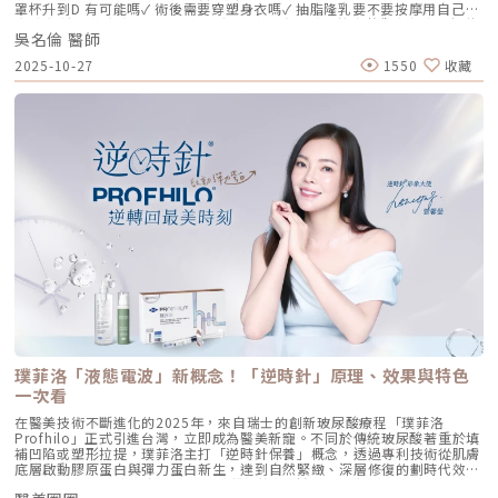
支撐與深層鎖水，改善鬆弛。 低分子量玻尿酸（L-HA）：作為傳遞信號的
罩杯升到D 有可能嗎✓ 術後需要穿塑身衣嗎✓ 抽脂隆乳要不要按摩用自己的
分子，直接活化真皮層內的纖維母細胞，誘導膠原蛋白與彈力蛋白新生。這
脂肪 打造柔軟真實的胸型適合誰 怎麼做 最有效將給妳完整觀念與安心評估
種「1+1 > 2」的協同作用，讓 Profhilo 在進入皮膚後，能像液態電波一
吳名倫 醫師
依據重點摘要：0:00 #她說他說0:40 #自體脂肪隆乳v.s.#假體隆乳 想要哪
樣迅速擴散，全面性地改善膚質。三、 3 種細胞與 5 種蛋白：解開「液態
一樣？1:02 關於手術安全性 #自體隆乳2:12 不同的抽脂方式 #脂肪存活率
2025-10-27
1550
收藏
電波」的逆齡關鍵在辰美學的診間，我常跟客戶解釋，Profhilo 就像是為
會一樣嗎？3:16 關於抽脂安全 #脂肪栓塞問題 ？4:09 關於手術安全性 #矽
肌膚施加了一種「啟動指令」。它不僅僅是補水，而是啟動了「3+5 逆齡機
膠隆乳相關影片：• 罩杯升級前必看，自體脂肪豐胸解析！ EP20• 男生
制」： 活化 3 種關鍵細胞： 纖維母細胞：這是皮膚的「膠原工廠」。 角質
女乳好尷尬，胸部困擾的隱藏原因你有嗎？ EP24• 抽就對了？抽脂局部雕
形成細胞：強化表皮防禦力，讓肌膚看起來更細緻、有光澤。 脂肪幹細
塑大解密，它沒想像可怕！EP31---LINE
胞：幫助恢復皮下組織的飽滿感，減緩隨著年齡增長的皮下萎縮。 啟動 5
@aclinichttps://lin.ee/zGPja49▼詢問整形大小事https://answer-
種關鍵結構蛋白：包括 I 型、III 型、IV 型、VII 型膠原蛋白以及最關鍵的彈
clinic.com/▼詢問皮膚大小事https://answer-skin.com/▼詢問變美大小
力蛋白。這種全方位的重塑效果，能讓下顎線變清晰，讓細紋從底層淡化。
事https://answer-skincare.com/安瑟美膚整形外科診所
這就是為什麼它被暱稱為「液態電波」。電波是靠「熱能」刺激新生，而
FBhttps://www.facebook.com/AnswerClinic安瑟美膚整形外科診所
Profhilo 是靠「生物分子信號」啟動新生。對於皮膚薄、怕痛或不適合高
IGhttps://www.instagram.com/aclinic.group/吳名倫醫師：Dr.Allen 整
能量儀器的客戶來說，這是一個非常理想的選擇。四、 蔡醫師的精準美
形醫美體塑學苑https://www.facebook.com/drallenbody吳名倫醫師
學：BAP 五點拉提點位解析施打 Profhilo 是一門藝術。我們採用國際標準
IGhttps://www.instagram.com/psdr_allen/安瑟美膚整形外科診所地
的 BAP（Bio Aesthetic Points）五點拉提打法，這五個點是避開重要血
址：臺北市大安區安和路一段113號2樓之1電話：（02）7709-9398
管、精準對準臉部支撐結構的黃金位置： [1] 顴骨高點： 位於顴骨最突出的
地方，需離眼睛外側至少 2 公分。能像掛鉤一樣，為中臉提供向上向外的支
撐力。 [2] 鼻翼與瞳孔垂直線交界： 在鼻翼與耳廓之間畫出水平線，再從瞳
孔中線畫垂直線，兩線交交叉處作為注射點。能有效改善法令紋，飽滿面中
部。 [3] 耳廓下前緣： 位於耳廓下緣的前方約 1 公分處。是收緊臉部外側
輪廓、強化下頷線條的關鍵。 [4] 下頷嘴角交界： 在下巴中軸線的三分之一
處畫垂直線，再向唇角方向移動 1.5 公分。可以修飾木偶紋，改善嘴角下
垂。 [5] 下顎角前緣： 位於下顎角前側約 1 公分處。幫助拉緊腮幫子多餘
璞菲洛「液態電波」新概念！「逆時針」原理、效果與特色
的鬆弛組織，讓下顎線條清晰。五、 哪些部位最適合 Profhilo 逆時針？
Profhilo 逆時針之所以能成為抗老界的寵兒，不僅是因為它的成分純淨，
一次看
更因為它解決了傳統醫美難以觸及的「盲區」。它不靠體積填充，而是透過
在醫美技術不斷進化的2025年，來自瑞士的創新玻尿酸療程「璞菲洛
「液態拉皮」的概念，從根本提升肌膚彈性。以下四個部位是我在臨床運用
Profhilo」正式引進台灣，立即成為醫美新寵。不同於傳統玻尿酸著重於填
中最推薦的：1. 臉部液態拉皮：BAP 五點精準誘導這是 Profhilo 的核心應
補凹陷或塑形拉提，璞菲洛主打「逆時針保養」概念，透過專利技術從肌膚
用。與傳統玻尿酸增加臉部「厚重感」或「體積支撐」的邏輯完全不同，
底層啟動膠原蛋白與彈力蛋白新生，達到自然緊緻、深層修復的劃時代效
Profhilo 本質上是液態拉皮。我們採用國際標準的 BAP（Bio Aesthetic
果。 Profhilo更邀請郭台銘夫人曾馨瑩擔任形象大使，迅速成為市場焦
Points）五點注射法，這五個點是避開重要血管、精準將玻尿酸導入真皮層