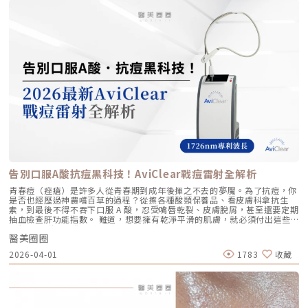
層， 像「液態電波」一樣，透過非發炎機制喚醒細胞自我修復 注射後會停
上妝均不受影響，非常適合行程滿檔的都會女性。結語：美，是找回妳原本
才是真安全？DeepSEE® 即時影像導引的革命在進行音波拉提治療時，我常
留在特定部位， 透過體積來填補或塑形 效果呈現 效果是漸進且全面的，讓
的自然光采抗老不應該是「加法」，而是「還原」。Profhilo 逆時針的哲
跟病患分享一個觀念：音波拉提不是「能量越強越好」，而是「能量要打在
肌膚變得更緊緻、 有彈性、有光澤，視覺上更自然 效果是立即且局部的，
學與辰美學的理念不謀而合：我們不希望客戶變得不像自己，我們希望妳在
對的地方」。每個人的皮膚厚度、皮下脂肪分布、筋膜層（SMAS）的深
能看到凹陷處被填平、 輪廓變得立體 適用對象 適合想改善肌膚鬆弛、細
未來的日子裡，依然保有那份緊緻、透亮的彈力美感。妳不需要厚重的粉底
度，甚至是神經血管的走勢都完全不同。即便是在同一個人的臉上，左側與
紋、膚質乾燥、 彈性下降，追求自然效果的人 適合想填補淚溝、法令紋、
來遮蓋疲態，因為最美的底妝，就是妳健康的真皮層。如果妳也想體驗這種
右側的組織密度也存在差異。傳統的音波療程多半屬於「盲打」，醫師只能
豐頰、豐下巴或鼻子，追求局部立體效果的人 維持時間 約6 ~ 12個月 （需
「由內而外」的重塑感，歡迎來到辰美學，讓我們為妳量身定制專屬的逆齡
憑藉經驗去推測深度，這就像是在迷霧中航行，風險與不穩定性自然較高。
視個人體質、代謝與保養習慣而異） 約6～18個月 （因品牌、分子大小及
處方箋。「詳細內容請詳見辰美學官網」
1.1 精準醫療的「透視眼」最新的Ultherapy Prime 美國音波二代搭載了升
個人體質而異） 值得一提的是，它不像音波拉提需要靠機器操作、產生熱
級版 DeepSEE® 即時影像技術。在施打的每一條能量時，我都能透過 2X 高
能導致術後紅腫，也不會像玻尿酸填充容易造成過度膨脹的人工感，而是像
清螢幕清晰地看見病患當下的組織層級。這意味著： 避開神經與骨頭：大
「智慧型保養」，漸進式修復你的肌膚底層架構。哪些人適合做璞菲洛？
幅降低因能量落點錯誤導致的劇痛或副作用。 精準鎖定 SMAS 筋膜層：確
Profhilo不僅適合輕熟女族群，也非常適合希望改善整體膚況、延緩老化的
保每一發熱凝結點都精確落在支撐輪廓的關鍵地基上。 即時監控探頭貼合
人。尤其推薦給以下族群： 面臨初老症狀者： 臉部、頸部或手部出現細
度：防止因貼合不全導致的表皮燙傷。二、 三種鬆弛型態：妳需要的是
紋、輕微鬆弛，以及肌膚彈性下降、缺乏緊實感的人。 膚質困擾者： 肌膚
「拉提」還是「緊緻」？很多客人到診間會直接說：「我要打音波。」但我
乾燥、毛孔粗大、膚色不均或膚質粗糙，希望透過深層保濕來全面提升膚況
通常會先進行細緻的觸診與影像觀察，因為「鬆弛」其實分為不同層次。如
的人。 追求自然效果者： 不希望外觀有大幅度改變，只想透過自然、漸進
果診斷錯誤，治療效果就會大打折扣。我將臉部老化歸納為三種主要型態，
的方式讓自己看起來更年輕、更有氣色。 對其他療程敏感者： 曾對雷射、
並給予不同的客製化建議：2.1 筋膜鬆弛型（結構下垂）這是最適合美國音
能量儀器等療程反應較大，或希望尋找一種低風險、低修復期的保養方式。
波二代的族群。表現為下顎線模糊、嘴角下垂（木偶紋）、整體輪廓往下
這項療程也特別受到熟齡上班族歡迎，因為療程快、不影響日常作息，對於
墜。這類問題的根源在於 SMAS 筋膜層失去張力，需要透過美音二代深達
告別口服A酸抗痘黑科技！AviClear戰痘雷射全解析
忙碌但仍想維持好氣色的族群非常友善。璞菲洛療程建議與效果說明璞菲洛
4.5mm 的聚焦能量，從地基進行「拉提」。2.2 表皮鬆弛型（膚質鬆軟）
建議以三次療程為一完整週期，前兩次治療間隔約30天，第三次則可延長至
如果妳覺得臉部皮膚軟爛、毛孔粗大、布滿細紋，這通常是真皮層膠原蛋白
青春痘（痤瘡）是許多人從青春期到成年後揮之不去的夢魘。為了抗痘，你
4至6個月後進行。必要時，醫師會根據患者肌膚老化程度，評估是否安排加
流失。此時我會建議以「無雙電波」或「鳳凰電波」為主，強化表層的「緊
是否也經歷過神農嚐百草的過程？從擦各種酸類保養品、看皮膚科拿抗生
強治療，以達到最佳效果。大部分患者在首次治療後約2至4週，能感受到肌
緻」，若能搭配美音二代 1.5mm 或 3.0mm 的探頭進行分層治療，效果會
素，到最後不得不吞下口服 A 酸，忍受嘴唇乾裂、皮膚脫屑，甚至還要定期
膚保濕度提升與質感柔嫩。完整療程結束後，肌膚彈性、細緻度與毛孔緊實
更全面。2.3 脂肪下移型（贅肉堆積）有些人老化表現是法令紋上方擠出一
抽血檢查肝功能指數。 難道，想要擁有乾淨平滑的肌膚，就必須付出這些
度明顯改善，效果可維持數月，期間因人而異，與個人膚質及保養習慣相
塊肉，或是出現明顯的雙下巴。這類族群除了筋膜拉提，還需要美音二代對
代價嗎？ 隨著醫學美容科技的進步，抗痘治療終於迎來了劃時代的突破。
關。針對肌膚老化較嚴重的患者，醫師會提供客製化療程方案，確保治療成
脂肪組織產生的微熱效應來進行收斂，收緊鬆贅組織，恢復線條的俐落感。
醫美圈圈
全球首款獲得美國 FDA 認證，專門針對「皮脂腺」進行治療的 AviClear 戰
效符合期待。為何完成完整療程後仍需定期補打？雖然Profhilo在第一年完
三、 關於痛感與效果：二代真的不一樣嗎？「醫師，聽說美國音波非常
痘雷射 正式問世。它主打不需依賴藥物、無嚴重副作用，透過專利
成三次療程後，可促進皮膚彈力蛋白的新生，但其成分會在體內逐漸代謝，
2026-04-01
1783
收藏
痛，是真的嗎？」這是許多客人心中的陰影。的確，第一代美國音波因其能
1726nm 波長雷射，從根源「關閉」過度活躍的皮脂腺。 這篇文章將帶你
約在施打後28天開始減少。儘管如此，Profhilo所啟動的生物刺激作用能持
量輸出極為強悍扎實，對某些痛感較敏感的客人來說確實是一大挑戰。但
全面深入了解 AviClear 戰痘雷射的作用原理、與傳統治療的差異、療程細
續約3個月左右。隨著時間流逝，皮膚的保濕度與細胞活化功能會逐漸降
Ultherapy Prime（美音二代）在 2026 年能被醫美圈推崇，關鍵就在於它
節以及真實的術後效果，幫助你評估這項抗痘黑科技是否適合自己。為什麼
低，肌膚質感可能回復至治療前的狀態。加上年齡增長與環境壓力，皮膚細
大幅優化了「舒適度」。3.1 減痛技術的優化美音二代優化了能量輸出的波
痘痘總是反覆發作？看懂萬惡之源「皮脂腺」在認識 AviClear 戰痘雷射之
胞活力下降，因此建議每3至4個月進行一次補打，持續激活肌膚，維持年輕
型與頻率，使熱能釋放更加穩定均勻。在臨床操作中，我發現客人的耐受度
前，我們必須先了解痘痘（痤瘡）究竟是怎麼形成。青春痘的生成機制主要
健康。一項針對40至65歲受試者的研究顯示，接受兩次Profhilo注射（間
顯著提升，不再需要像早期那樣「痛到想哭」。 見效時間：治療當下因組
包含四大關鍵： 皮脂分泌過盛：受到賀爾蒙、壓力、飲食或基因影響，皮