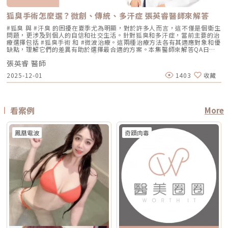
用，但實際時間需依療程種類與個人膚況調整。酸類（如果酸、水楊酸）與
程。什麼是DENSITY RF無雙電波 ？無雙電波的英文名稱為 DENSITY，由
理多種斑點 療程次數 修復期 可能需多次，修復期較長 單次有感改善、修復
長，可能有腫脹、瘀青、傷口照護與拆線需求 效果出現時間 部分人術後先
A醇會促進角質代謝，可能在療程前後增加肌膚敏感度，使刺激反應（如泛
Jeisys Medical 推出。根據 DENSITY 官方資料，這套系統使用單極與雙極
期更短 適合性 適合多數色斑但風險略高 適合希望快速、低風險改善的族群
有緊實感，完整效果通常隨膠原蛋白新生逐漸出現 部分人術後有緊繃感，
狐臭手術怎麼選？微創、傳統、多汗症 張英睿醫師來解答
紅、乾燥）加劇，並提高色素沉澱的風險。一般常見建議為：療程前約3–7
高頻能量，可將能量傳遞到淺層與深層皮膚組織。它和傳統單一電波不同的
Reepot AI時光雷射禁忌症以下情況在接受 Reepot 治療時需特別注意，需
拉提效果通常會在數週至數月逐漸明顯 術後消腫後逐漸看出效果，完整自
天暫停使用，術後約1–2週再視肌膚修復狀況逐步恢復。但實際仍應依醫師
地方，在於它主打「單極 + 雙極」的複合式能量設計。單極偏向較深層作
由醫療人員審慎評估：1. 具有光敏感體質或正在使用感光藥物者若皮膚對光
#狐臭 與 #汗臭 的困擾在夏季尤為明顯，對於許多人而言，這不僅是個衛生
然度需等待恢復期 維持時間 約1年至1年半以上，依個人體質、老化速度與
評估為準。在停用期間，建議以溫和清潔、加強保濕與修護（如玻尿酸、神
用，雙極則偏向較表層、較集中，因此在療程定位上，無雙電波常被形容為
線反應特別強烈，或正在使用會增加光敏性的藥物，治療後發生刺激或色素
問題，更涉及到個人的自信和社交生活。針對狐臭和多汗症，當前主要的治
保養而定 約1年至1年半以上，依個人體質、發數、能量與保養而定 通常可
經醯胺等），並落實防曬措施，協助肌膚穩定修復。擺脫毛孔焦慮，找回平
兼顧： 深層緊緻 淺層膚質 細紋改善 毛孔與光澤感 整體肌膚精緻度
反應的風險較高。2. 三個月內曾使用口服 A 酸A 酸會影響皮膚角質更新與
療選擇包括 #狐臭手術 和 #微波治療。這兩種治療方法各有其適應對象和優
維持數年，但仍會隨年齡與老化速度改變 優點 非侵入式、修復期短、膚質
滑自信肌對抗毛孔粗大是一場長期抗戰，它需要你改變不良的生活習慣、建
DENSITY 採用 sequential monopolar + bipolar RF，也就是序列式單極
修復速度，使治療後的反應加劇，因此仿單建議需完全停藥至少三個月。3.
缺點，理解它們的差異有助於選擇最合適的方案。本集醫師來解答QA日常
與緊緻感改善自然 非侵入式、修復期短、對輪廓線與深層支撐較有針對性
立正確的居家保養觀念，並適時借助醫美科技的強大力量來突破瓶頸。現在
與雙極射頻能量，並搭配冷卻與即時阻抗校準等設計。無雙電波適合施打族
最近三到六個月內接受過填補注射包括玻尿酸、洢蓮絲、舒顏萃等填充劑，
生活中該如何減少體味產生？重點摘要：00:00 開場00:05 微創旋轉刮刀狐
拉提幅度通常較明顯，適合較嚴重鬆弛者 限制 對非常明顯的下垂或多餘皮
的醫美技術已經能為各種膚況提供客製化的解決方案，如果不確定自己到底
群無雙電波常被期待用在以下族群： 臉沒有嚴重鬆弛，但開始覺得輪廓不
為避免能量影響填充物穩定性，需由醫療人員評估治療時機。4. 三個月內接
張英睿 醫師
臭手術與傳統狐臭手術法之比較00:40 狐臭手術治療效果如何？01:55 狐臭
膚，改善幅度有限 對膚質、毛孔、細紋的改善不一定比電波明顯 需開刀、
是屬於哪一種毛孔類型，或者不知道該從哪一個療程下手，建議直接安排時
夠緊 膚質變粗、毛孔變明顯 乾燥細紋、光澤感下降 想做電波，但怕疼痛感
受過磨皮或其他侵入性治療若表皮尚未完全恢復，過早進行雷射可能造成過
和多汗我都有，但我能使用狐臭手術嗎？02:33 狐臭治療建議幾歲開始做？
有傷口與恢復期，風險與費用通常較高 電波音波哪個好？不要只問哪個
間到專業的醫美診所進行諮詢。透過醫師的專業評估，甚至搭配高階的肌膚
2025-12-01
1403
收藏
太強 想要自然型、精緻型保養 希望同時處理緊緻與膚質所以如果說鳳凰電
度刺激或延長恢復期。5. 懷孕與哺乳期間仿單中明確列為需避免的狀況，主
03:08 微波治療後汗水會跑到其他部位嗎？04:21 日常生活中該如何減少體
強，要問哪個適合你很多人會問：「電波跟音波哪個效果比較好？」但這個
檢測儀器，才能為你規劃出最精準、最不走冤枉路的縮毛孔計畫！★溫馨提
波比較偏「輪廓拉提主力」，無雙電波就比較像「緊緻 + 膚質管理」的複合
要基於安全性與荷爾蒙變動的不確定性雖然非侵入性，但仍建議暫緩治療。
味產生？張英睿皮膚專科診所官網 : http://www.skinbook.com.tw/張英
問題其實很容易問錯方向。因為電波和音波不是同一種東西，它們就像健身
醒★小編要提醒大家，醫療並非單純的商業交易，所有的療程都伴隨著風
型選項。無雙電波 vs 鳳凰電波比較 比較療程 DENSITYRF 無雙電波
6. 正在發生皮膚感染者例如開放性傷口、細菌或病毒感染（如皰疹等），需
睿皮膚專科診所 FB ：https://www.facebook.com/Taipeiskinclinic張英
裡的重量訓練和有氧運動，都能讓身體變好，但訓練目標不一樣。 想改善
險。因此，作為消費者應該謹慎選擇合適的醫療方案，以確保安全與健康。
ThermageFLX 鳳凰電波 能量類型 單極+雙極射頻 單極射頻 作用原理
完全痊癒後才能進行雷射。7. 有皮膚癌病史者為避免引發不必要的風險或延
睿皮膚專科診所Instagram：
膚質、緊緻、細紋：可以優先評估電波。 想改善下垂、輪廓線、嘴邊肉：
αLPHA專利交替脈衝加熱技術 射頻RF系統 主要特色 深淺層複合加熱 深層
誤病情追蹤，此類族群需避免或必須在專科醫師嚴格評估下進行。8. 未滿十
https://www.instagram.com/drdeungskinclinic/張英睿皮膚專科診所地
可以優先評估音波。 如果同時有鬆和垂：可以和醫師討論電音波搭配。這
看案例
More
容積式加熱 療程定位 膚質、細緻、緊緻並重 輪廓、拉提、緊實為主 適合族
八歲者不建議未成年人接受此類治療，除非有醫療必要且經監護人與專業醫
址：新北市板橋區文化路一段118號電話：(02)-2250-6065LINE：
也是為什麼現在很多醫師會用「複合式療程」來做規劃。不是每個人都只需
群 輕中度鬆弛、膚質粗糙、 毛孔細紋 中度鬆弛、下顎線模糊、 輪廓下垂感
師共同評估。AI時光雷射常見問題FAQQ1：Reepot AI時光雷射和傳統除斑
@xat.0000195926.1nzhttps://page.line.me/xat.0000195926.1nz?
要一種療程，而是要看老化主要發生在哪一層，再決定適合電波、音波，還
冷卻技術 五階七段冷卻系統 分段噴灑冷媒 探頭 雅典娜探頭：臉部 宙斯探
雷射有什麼最大差別？Reepot 的能量作用以機械式震動為主，而非傳統以
openQrModal=true
是兩者搭配。電波音波可以一起打嗎？可以，但不是每個人都一定需要。電
頭：身體 愛神探頭：眼周 紫鑽探頭：臉/四肢 碧眼探頭：眼周 藍鑽探頭：
鳳凰電波
奇蹟肉毒
熱破壞色素為核心的方式，因此對周邊組織較為溫和，修復期相對短。搭配
波和音波作用原理不同，所以在醫師評估下，兩者確實可以搭配。常見做法
臉/四肢 黃金探頭：身體 疼痛感 多數定位為較舒適型 但仍因人而異 感受通
AI 智慧影像分析與低溫保護，可讓能量更集中在斑點本身，減少熱擴散造成
是用音波處理深層輪廓拉提，再用電波改善皮膚緊緻與膚質鬆弛，讓效果更
常較明顯，但依能量、部位與個人耐受度不同 常見效果感受 膚質變細、臉
的紅腫或反黑風險。對於需要更加精準、可控的淺層色素改善者，是較新的
全面。不過，電音波不是「全部打越多越好」。發數、能量、施作順序、間
部較緊 光澤提升 輪廓變緊、線條感改善 適合重點 想變精緻、自然、保養型
治療選擇。Q2：一次療程能看到效果嗎？需要做幾次比較理想？淺層曬
隔時間，都需要依照個人臉部條件設計。如果臉部脂肪偏少、皮膚偏薄、曾
想加強緊緻、抗老、輪廓型 原理差異：單極、雙極到底是什麼？很多人看
斑、雀斑在單次治療後多半能看到初步變化；但深層或混合型色素通常需要
做過其他療程，或是近期剛打過針劑，更要讓醫師完整評估，避免過度治
到「單極」、「雙極」會覺得很難懂，其實可以用生活化的方式理解。單極
多次治療，效果會以「循序淡化」的方式呈現。實際次數與間隔仍須依個人
療。做電波音波前，要注意哪些事？第一，先判斷自己是哪一種老化問題在
電波：像是把熱能傳遞到較深、較廣的範圍，主要作用於較深層皮膚組織
膚況並由醫師評估調整。Q3：Reepot 是否有反黑風險？術後該注意什麼？
選電波或音波前，先不要急著問「哪個比較好」，而是要先看自己的老化問
（以真皮層為主），常被用於緊緻與支撐感相關需求。鳳凰電波即屬於單極
任何除斑型雷射都可能有反黑風險，但 Reepot 因熱傷害較低、加上冷卻系
題屬於哪一種。臉部老化常見可分成四大類：組織鬆弛下垂、結構性凹陷、
射頻應用。雙極電波：則是將能量集中在兩個電極之間，作用範圍相對較
統保護，發生率較低。術後的關鍵在於防曬和保濕，尤其治療後一週避免曝
皺紋形成、膚質老化。電波和音波主要處理的是「鬆弛與下垂」這一類問
淺，較常被用於膚質細緻、表層改善等需求。無雙電波的特色，在於將單極
曬、蒸氣、刺激性保養品。若依照術後指示照護，能大幅降低色素反應的機
題。電波偏向改善皮膚鬆弛、細紋與緊緻度；音波偏向改善輪廓下垂、嘴邊
與雙極兩種模式結合於同一療程設計中。根據官方資料，DENSITY 可透過
會。Q4：敏感肌或薄皮膚適合做 Reepot 嗎？Reepot 的能量模式相對溫
肉與下顎線模糊。但如果是太陽穴凹陷、淚溝、臉頰凹陷這類結構性凹陷，
不同射頻模式，將能量分別作用於深層與淺層皮膚。因此，兩者並不是「誰
和，加上冷卻保護，對敏感肌而言較為友善。但敏感肌的特性是屏障本身不
或是斑點、色素沉澱這類膚質問題，單靠電波或音波不一定能解決，需要搭
比較高級」，而是設計邏輯不同。若主要需求為輪廓拉提與緊緻，單極射頻
穩定，因此治療前仍需要專業檢視膚況，若正處於發炎、乾裂或紅敏期，建
配其他療程評估。第二，不要只看價格，更要看療程規劃是否合理電波音波
為主的療程通常較符合需求；若希望同時兼顧膚質細緻與輕度緊緻，複合式
議先穩定皮膚後再安排療程。Q5：做 Reepot 之後多久可以搭配其他醫美
的價格會受到儀器種類、探頭、發數、施作部位、能量設定與診所規劃影