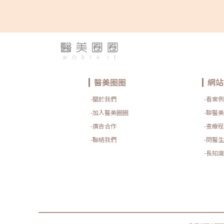
老化的重要因素之一。長期日曬會加速毛孔鬆弛，因此無
晴雨都應確實做好防曬（塗抹防曬乳或物理性遮蔽）。醫
療程如何精準對抗毛孔粗大？如果你期待的是肉眼可見的
善幅度，相比起日常保養，專業的醫美療程通常會是更直
且具效率的選擇之一。隨著醫美科技的不斷進步，針對不
成因的毛孔問題都有相對應的解方！1. 溫和深層清潔：海
秀（HydraFacial）原理：屬於非侵入性的保養。利用專
負壓水渦流技術，溫和無痛地吸出毛孔深層的黑頭、白頭
刺與多餘皮脂，同時導入高濃度的保濕與抗氧化精華。適
誰：出油粉刺型毛孔、怕痛不敢打雷射、想作為重要活動
醫美圈圈
網站
的急救保養者。效果與特色：做完當下皮膚立刻感受到「
呼吸」的潔淨感，毛孔因為髒污被清空並喝飽水，視覺上
-關於我們
-看案例
立刻變得細緻，且無恢復期。2. 光電雷射：皮秒雷射（搭
特殊透鏡）原理：皮秒雷射（Pico Laser）是目前詢問度
-加入醫美圈圈
-聊醫美
高的縮毛孔療程。核心在於加上了「蜂巢透鏡」或「聚焦
鏡」。這能在不破壞表皮的情況下，將雷射光束匯聚，在
-廣告合作
-查療程
皮層產生「空泡效應（LIOB）」。這就像是在皮膚深層進
微小的破壞，藉此喚醒肌膚的自癒機制，大量刺激膠原蛋
-聯絡我們
-問醫生
與彈力纖維新生，進而把毛孔周圍的凹陷給「撐」起來。
-長知識
合誰：輕中度的老化型毛孔、輕微淺層痘疤、想同時改善
色不均與暗沉的人。效果與特色：熱傷害小，術後通常只
紅腫1~3天，幾乎不影響日常生活。是目前 CP 值極高的定
保養型雷射。3. 重度凹洞救星：UP雷射原理：如果是屬於
重的「疤痕/凹洞型毛孔」，皮秒雷射可能不夠力，這時候
需要汽化型雷射上場。例如 UP雷射（UltraPulse），它
將能量精準且極深地打入真皮層甚至皮下組織，切斷硬化
纖維化疤痕組織，進行深層的肌膚重建。適合誰：嚴重的
鑿型痘疤、嚴重凹洞型毛孔粗大。效果與特色：效果非常