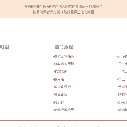
論
醫美圈圈的使命是透過廣大網友的真實療程經驗分享
美
改
協助消費者少走冤枉路並選擇正確的療程
接
同
菲
利的
粉
合
前
地圖
熱門療程
會
會
-顯微套管抽脂
-天使
配
最
-水無痕玻尿酸
-男性
透
真
-4D童顏針
-二代
行
白
-倍克脂
-第三
適
-藍鑽魚骨線
-善纖
膚
會
-鳳凰電波
-阿爾
期
嚴
-真皮秒
-熱磁
就
-皮瓣分離植髮
-魔滴
能
的
冰
強