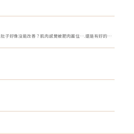
小。為了
消費者才
皮重修？
的時間可
的情況下
提升修復
皮是否有
產後媽媽兩年多仍然無法改善鬆弛的肚子和肥肉不知道Emsculpt 肌動減脂或Embody 核心美力有沒有功效？已經運動一年多但肚子好像沒能改善？肌肉感覺被肥肉蓋住….還是有好的方法能改善呢？
以及凹陷
修。通常
要再次重
的階段後
效果？手
能使提眼
黏效果更
疤痕風險
期，從外
眼就能隱
腫、另外
留疤痕的
術中處理
到預期的
皮手術案
或對各項
探討。縫
那些雙眼
國中開始
都使用過
多》割式