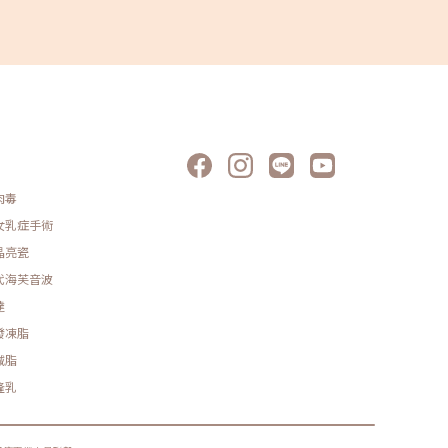
常被說是
真的都是
也漸漸被
眼皮手術
雙眼皮手
手術項目
再度重修
型態、手
上雙眼皮
溫馨提醒
有的療程
適的醫療
肉毒
女乳症手術
晶亮瓷
代海芙音波
達
發凍脂
減脂
隆乳