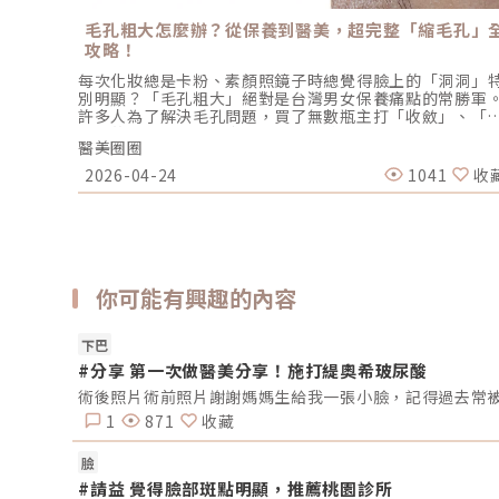
毛孔粗大怎麼辦？從保養到醫美，超完整「縮毛孔」
攻略！
每次化妝總是卡粉、素顏照鏡子時總覺得臉上的「洞洞」
別明顯？「毛孔粗大」絕對是台灣男女保養痛點的常勝軍
許多人為了解決毛孔問題，買了無數瓶主打「收斂」、「
緻」的保養品，甚至瘋狂使用妙鼻貼，最後卻發現毛孔不
醫美圈圈
沒有變小，反而周遭的皮膚變得更敏感脆弱。 其實，毛孔
旦被撐大，就像是被撐鬆的橡皮筋，光靠日常塗抹保養品
2026-04-24
1041
收
很難「完全逆轉」的。想要有效改善毛孔粗大，我們必須
搞懂你的毛孔是哪一種「型」，才能對症下藥！這篇文章
帶你從日常保養到專業醫美療程，全面拯救毛孔粗大的終
對策。為什麼我的毛孔會變大？揭開毛孔粗大的 6大元兇
討怎麼解決之前，我們得先抓出讓毛孔變大的罪魁禍首。
孔粗大絕對不是單一原因造成的，通常是以下幾個因素交
你可能有興趣的內容
而成的結果：1. 【油脂型毛孔】：中東油田的擴建工程毛
是皮脂排出的主要通道。當你的皮脂腺天生比較發達，或
受到氣溫升高、荷爾蒙波動、常吃高油高糖食物影響，導
下巴
出油量大增時，通道就會被迫「擴建」來排出這些大量油
脂。2. 【角質型毛孔】：通道堵塞引發的連鎖反應健康的
#分享 第一次做醫美分享！施打緹奧希玻尿酸
膚會自然代謝老廢角質，但如果代謝異常，這些廢棄角質
會和皮脂、空氣中的髒污混合在一起，死死地堵塞在毛孔
口。久而久之，毛孔就像被塞了軟木塞一樣，被越撐越大。
1
871
收藏
【老化型毛孔】：膠原蛋白流失的初老警報真皮層中的「
原蛋白」和「彈力蛋白」就像是撐起毛孔的堅固地基。隨
臉
年齡增長，或是長期不防曬導致的「光老化」，地基流失
#請益 覺得臉部斑點明顯，推薦桃園診所
失去支撐力，毛孔邊緣的肌膚就會順著地心引力往下垂。4