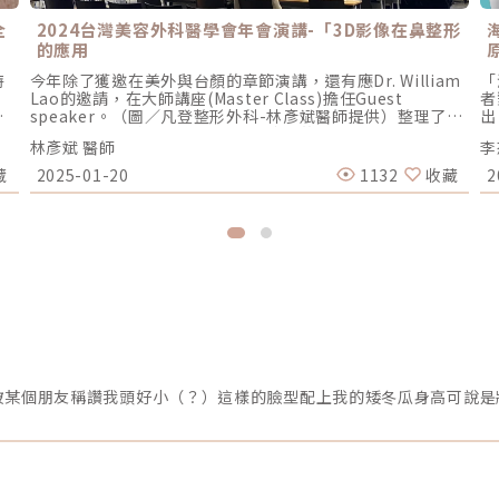
全
2024台灣美容外科醫學會年會演講-「3D影像在鼻整形
的應用
特
今年除了獲邀在美外與台顏的章節演講，還有應Dr. William
「
。
Lao的邀請，在大師講座(Master Class)擔任Guest
者
緊
speaker。（圖／凡登整形外科-林彥斌醫師提供）整理了有
出
但
關3D影像技術在鼻整形這20年來應用的演進，也分享了在凡
個
林彥斌 醫師
李
一
登多年來累積的經驗。簡單的說 3D影像的相關技術已經不只
拉
是
是用來術前的模擬溝通，包括術前的手術計畫、術中的手術
李
藏
2025-01-20
1132
收藏
2
先
引導、術後的追蹤紀錄與測量。術前、模擬與最終結果（圖
建
將
／凡登整形外科-林彥斌醫師提供）（圖／凡登整形外科-林
雙
極
彥斌醫師提供）就像是相機慢慢取代手繪一樣，3D影像已經
和
在探
慢慢變成新一代的紀錄工具，價格也越來越親民，相信未來
只
毛
的普及是必然的。另外一場演講則是分享了關於鼻整形重修
因
織
手術的經驗（圖／凡登整形外科-林彥斌醫師提供）（圖／凡
他
孔
登整形外科-林彥斌醫師提供）由於現場不只有醫師，還有很
海
是
多護理師、諮詢師，所以著重在觀念的教育而不是手術執行
成
致
的層面。鼻整形要同時處理硬組織跟軟組織，還會受到其他
探
五官、骨骼結構和軟組織皮膚罩的限制，一直都是所有手術
4
肌
裡面重修比例最高的項目。這不是醫學沒有在進步或者醫生
過
就
憨慢，而是累積了數十年的經驗以及材料科學的進步。即使
有
開
已經比2.30年前改善了很多，但還是有一至兩成的機會需要
統
3.
重修，一切的一切就在於「有一定比例的軟組織不可控
紹
膠
制」。簡單的說，A跟B即使鼻子高度一樣,術中改變量也一
著
樣，但長期結果還是會略有不同。有的人吸收的多，有的人
、
留得多有的人結構穩定，有的人崩塌彎曲偏斜有的人疤痕鬆
.
軟平整，有的人增生孿縮醫師只能憑過去的經驗去預判，去