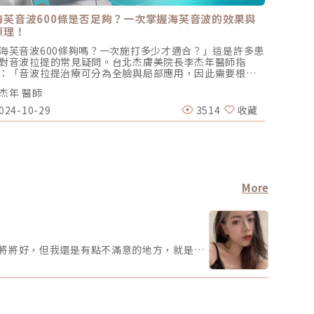
海芙音波600條是否足夠？一次掌握海芙音波的效果與
雙眼皮
原理！
海芙音波600條夠嗎？一次施打多少才適合？」這是許多患
雙眼皮手
對音波拉提的常見疑問。台北杰膚美院長李杰年醫師指
著美容醫
：「音波拉提治療可分為全臉與局部應用，因此需要根據
厚興趣，
別情況進行客製化評估，以確定所需的條數。」針對中臉
眼皮手術
杰年 醫師
醫美圈圈
提，建議海芙音波600條，全臉治療，則建議1,000條以上
痕、牢固
杰年院長提到：「在海芙音波的應用中，對於中臉拉提，
眼皮手術
024-10-29
3514
收藏
2023-1
議使用600條，而眼周治療則建議200條。全臉治療，包括
發症只要
下巴，通常需要1,000條以上。」由於每位患者的老化狀況
手術也非
治療需求有所不同，局部治療通常僅需600條，甚至有些人
般情況下
需要300條。不過，也有些患者完全不適合進行音波治療，
成嚴重影
此必須依賴專業醫師評估來確定是否適合療程，並考慮其
感染的風
方案。為何海芙音波探頭款式多樣？它們的原理是什麼？
眼皮腫脹
芙音波的原理在於將音波聚焦於皮膚下特定的深度，並形
稱• 摺
More
多個熱凝結點，以達到緊緻和拉提的效果。海芙音波臉部
或消失因
頭提供多種選擇，包括1.5mm、2.0mm、3.0mm及
息息相關
.5mm，針對雙下巴的治療則可選擇6.0mm的探頭。不
症如下，
，只有在雙下巴脂肪較厚的情況下，使用6.0mm探頭才會
閉合不全
效；對於皮膚較薄的患者，如老年人或男性，則可考慮傳
部分的眼
術後照片術前照片謝謝媽媽生給我一張小臉，記得過去常被某個朋友稱讚我頭好小（？）這樣的臉型配上我的矮冬瓜身高可說是將將好，但我還是有點不滿意的地方，就是覺得自己臉偏圓，雖然每次說出來都會被罵，但就真的有點圓圓的啦！再謝謝媽媽生給我大大的五官們，可當它們配到我的小圓臉上就凸顯我的下巴ㄦ有點短。再碎碎念一下，我覺得我的下巴好像都長到額頭去了欸（？）我額頭超級高，所以只能留萬年妹妹頭，加上短短的下巴，整個人看起來會比較稚嫩（自己說），一直沒有機會當個姐姐的感覺，但這天終於到來了，人生第一次體驗醫美獻給秘Ｏ診所美學一開始因為沒有經驗所以有點怕怕的，原本以為診所裡的醫生護理師都會漂亮又高冷，結果各個居然都是漂亮又親切，尤其沈Ｏ岒醫師 人真的好好，幽默又專業！之前看她上了很多節目，結果私底就真的是綜藝咖欸，去看她頁面就知道了，感覺是個好玩的瘋子（稱讚）然後診所裡其他護理師人員的存在就好像今天是妳的姊妹來陪妳做醫美一樣，可以聊天打屁打哈哈又能幫忙緩解緊張的情緒，總之整個過程包含諮詢、施作到售後服務（？）等等都很令人安心～雖然在下巴打針的感覺還是很口怕。我施打的是緹奧希玻尿酸 TEOXANE，是有多隱形？就是隱形到我不說根本沒有人發現我臉變長了，但那也是因為我跟沈醫師說我想要自然的（她真的有問我要不要尖到可以刺到自己的款式？）因為我最主要只是想把整張臉比例調整好看一些，和醫師諮詢後她告訴我我的五官容易使我下巴比例看起來短小，這時候只要拉出一點點，我就可以得到我一直很想要的下顎線了……但最近體重來到人生巔峰，我感覺又把我吃圓了，下顎線又不見我真的是謝謝我自己。第一張照片是施打後，第二張是施打前的樣子，這陣子我真的對我的新下巴感到很滿意欸！！這種小變化是一般人不會察覺也不會在意的，但是自己看就是會很開心 (⸝⸝ᵒ̴̶̷ ᵒ̴̶̷⸝⸝)我相信每個人或多或少一定會有容貌焦慮，雖然近年大家一直提倡不要有這樣的心態，但是沒辦法啊街上漂亮美眉帥氣哥哥這麼多，我懂那種不管再怎麼愛自己但還是多少會有不滿意的感覺，但沒關係這都是正常的，不管是哪種面向，人類的焦慮本來就是種生存的真實感覺，只要不要太誇張影響到生活，各種讓自己變好看的方式都是讓自我開心的其中一條道路而已。覺得變漂亮能夠更有自信就去吧，如果想偶爾耍懶不小心變醜了也不用太緊張，比上不足比下有餘，要比美貌是比不完的，學會適時與自己和解才是最重要滴～！( ｰ̀֊ｰ́ )✧施作醫師診所環境施打過程
的3.0mm及4.5mm探頭進行治療。《點擊看完整文章介
雙是否能
》
眼皮會出
較少的人
更明顯的
蒙古摺的
蹼狀組織