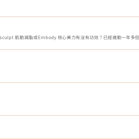
人
選擇熟悉的材質，去針對可能會發生的問題做預防，這也是
去
為什麼鼻整形醫師的經驗很重要。因為處理重修最好的方法
胞
是預防，這大多仰賴術前的細節評估以及術中精準控制。但
疤
即使這樣，還是會有不按預測的情況出現這就是人森。（圖
／轉載自網路）怕面對重修，也要一起教育我們的病人，不
癢
是所有的重修或再次手術就是罪大惡極不可饒恕。不要急著
過
上網公審手術的醫師，而是要教育我們的病人，萬一有不理
蟲
想的結果出現，我們的醫師都是有能力處理。《點擊看完整
生
文章介紹》文章轉載自「凡登整形外科-林彥斌醫師專欄」
過
食
進
然
家
的
潔
力去
幫
或
能
改
屬
目
支
。
耐
膚