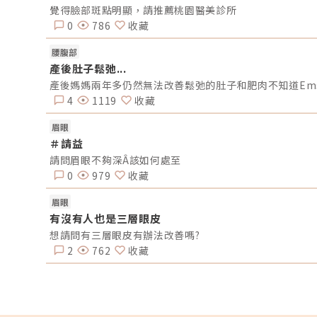
【缺水型毛孔】：肌膚乾旱造成的表面危機這點常被許多
覺得臉部斑點明顯，請推薦桃園醫美診所
忽略！當角質層極度缺水時，毛孔周圍的表皮細胞會像失
0
786
收藏
水分的蘋果一樣乾癟、萎縮，無法飽滿排列。在細胞與細
之間的縫隙變大之下，視覺上毛孔就顯得非常明顯。5. 【
痕型毛孔】：手癢硬擠留下的歷史遺跡嚴格來說這已經是
腰腹部
「痘疤」的範疇。過去長了嚴重的發炎性青春痘，或是手
產後肚子鬆弛...
過度暴力擠壓，導致真皮層組織嚴重受損。在傷口修復的
程中產生了纖維化拉扯，最終形成不可逆的凹洞。6. 【蟎
型毛孔】：隱形的微小房客在作怪我們的臉上本來就有共
4
1119
收藏
的「蠕形蟎蟲」，但當免疫力下降、皮脂分泌失衡，或是
度清潔破壞皮脂膜時，蟎蟲就會大量異常繁殖。牠們會啃
眉眼
皮脂、進出毛囊，蟲體的排泄物與屍體會引發毛囊發炎，
而把毛孔撐大。如何從日常居家保養穩住毛孔不失控？雖
＃請益
保養品無法讓已經擴大的毛孔完全「縮回」，但正確的居
請問眉眼不夠深Â該如何處至
保養，能幫助控制毛孔不再進一步擴張，並改善整體膚質
平滑度。1. 溫和清潔，不過度刺激：選擇胺基酸系等溫和
0
979
收藏
顏產品，一天清潔 1～2 次即可。避免頻繁使用磨砂或強
角質產品，以減少對皮膚屏障的刺激。2. 適度使用酸類，
眉眼
助代謝角質：對於油脂分泌較旺或粉刺型毛孔，可在醫師
有沒有人也是三層眼皮
專業建議下使用酸類保養品： 水楊酸（BHA）：脂溶性，
深入毛孔幫助油脂代謝，常用於黑頭與粉刺調理。 果酸
想請問有三層眼皮有辦法改善嗎?
（AHA，如甘醇酸、乳酸）：主要作用於表層角質更新，
2
762
收藏
善肌膚粗糙。 杏仁酸：屬於果酸的一種但兼具親脂特性，
較溫和的酸類選擇。3. 抗老成分 A醇（Retinol）：A醇是
前研究較完整的抗老成分之一，可促進表皮更新，並間接
持膠原蛋白生成，對於老化型毛孔與膚質粗糙有一定幫助
但 A醇具有刺激性，建議採取低濃度、循序漸進方式建立
受。4. 防曬是關鍵保護：紫外線是造成膠原蛋白流失與肌