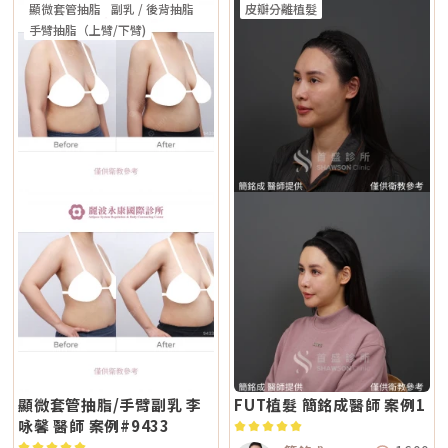
頭：身體 愛神探頭：眼周 紫鑽探頭：臉/四肢 碧眼探頭：眼周 藍鑽探頭：
顯微套管抽脂
副乳 / 後背抽脂
皮瓣分離植髮
熱破壞色素為核心的方式，因此對周邊組織較為溫和，修復期相對短。搭配
波和音波作用原理不同，所以在醫師評估下，兩者確實可以搭配。常見做法
臉/四肢 黃金探頭：身體 疼痛感 多數定位為較舒適型 但仍因人而異 感受通
AI 智慧影像分析與低溫保護，可讓能量更集中在斑點本身，減少熱擴散造成
是用音波處理深層輪廓拉提，再用電波改善皮膚緊緻與膚質鬆弛，讓效果更
手臂抽脂（上臂/下臂)
常較明顯，但依能量、部位與個人耐受度不同 常見效果感受 膚質變細、臉
的紅腫或反黑風險。對於需要更加精準、可控的淺層色素改善者，是較新的
全面。不過，電音波不是「全部打越多越好」。發數、能量、施作順序、間
部較緊 光澤提升 輪廓變緊、線條感改善 適合重點 想變精緻、自然、保養型
治療選擇。Q2：一次療程能看到效果嗎？需要做幾次比較理想？淺層曬
隔時間，都需要依照個人臉部條件設計。如果臉部脂肪偏少、皮膚偏薄、曾
想加強緊緻、抗老、輪廓型 原理差異：單極、雙極到底是什麼？很多人看
斑、雀斑在單次治療後多半能看到初步變化；但深層或混合型色素通常需要
做過其他療程，或是近期剛打過針劑，更要讓醫師完整評估，避免過度治
到「單極」、「雙極」會覺得很難懂，其實可以用生活化的方式理解。單極
多次治療，效果會以「循序淡化」的方式呈現。實際次數與間隔仍須依個人
療。做電波音波前，要注意哪些事？第一，先判斷自己是哪一種老化問題在
電波：像是把熱能傳遞到較深、較廣的範圍，主要作用於較深層皮膚組織
膚況並由醫師評估調整。Q3：Reepot 是否有反黑風險？術後該注意什麼？
選電波或音波前，先不要急著問「哪個比較好」，而是要先看自己的老化問
（以真皮層為主），常被用於緊緻與支撐感相關需求。鳳凰電波即屬於單極
任何除斑型雷射都可能有反黑風險，但 Reepot 因熱傷害較低、加上冷卻系
題屬於哪一種。臉部老化常見可分成四大類：組織鬆弛下垂、結構性凹陷、
射頻應用。雙極電波：則是將能量集中在兩個電極之間，作用範圍相對較
統保護，發生率較低。術後的關鍵在於防曬和保濕，尤其治療後一週避免曝
皺紋形成、膚質老化。電波和音波主要處理的是「鬆弛與下垂」這一類問
淺，較常被用於膚質細緻、表層改善等需求。無雙電波的特色，在於將單極
曬、蒸氣、刺激性保養品。若依照術後指示照護，能大幅降低色素反應的機
題。電波偏向改善皮膚鬆弛、細紋與緊緻度；音波偏向改善輪廓下垂、嘴邊
與雙極兩種模式結合於同一療程設計中。根據官方資料，DENSITY 可透過
會。Q4：敏感肌或薄皮膚適合做 Reepot 嗎？Reepot 的能量模式相對溫
肉與下顎線模糊。但如果是太陽穴凹陷、淚溝、臉頰凹陷這類結構性凹陷，
不同射頻模式，將能量分別作用於深層與淺層皮膚。因此，兩者並不是「誰
和，加上冷卻保護，對敏感肌而言較為友善。但敏感肌的特性是屏障本身不
或是斑點、色素沉澱這類膚質問題，單靠電波或音波不一定能解決，需要搭
比較高級」，而是設計邏輯不同。若主要需求為輪廓拉提與緊緻，單極射頻
穩定，因此治療前仍需要專業檢視膚況，若正處於發炎、乾裂或紅敏期，建
配其他療程評估。第二，不要只看價格，更要看療程規劃是否合理電波音波
為主的療程通常較符合需求；若希望同時兼顧膚質細緻與輕度緊緻，複合式
議先穩定皮膚後再安排療程。Q5：做 Reepot 之後多久可以搭配其他醫美
的價格會受到儀器種類、探頭、發數、施作部位、能量設定與診所規劃影
電波療程則可能更具彈性。效果差異：拉提感、緊緻感、膚質感不一樣1. 拉
療程？治療後皮膚需要時間恢復，因此若要搭配保濕導入、水光等溫和療
響。價格便宜不一定不好，但如果只用價格做決定，很容易忽略真正重要的
提感如果你的主要困擾是「臉部鬆弛」、「下顎線不清楚」或「嘴邊肉變明
程，通常約 2～3 週即可視膚況安排；若是皮秒、飛梭、強效換膚或注射等
事：這療程到底有沒有符合你的臉部狀況？同樣是音波，有人需要加強下顎
顯」，鳳凰電波通常是較常被討論的選項之一。其應用多與輪廓緊緻與鬆弛
刺激性較高的項目，建議至少間隔 4 週再評估。適當的間隔能降低反黑與過
線，有人需要處理嘴邊肉；同樣是電波，有人重點在眼周細紋，有人重點在
改善相關，常見於臉部、眼周與身體的緊緻與平滑需求。2. 膚質感如果你的
度刺激的風險，也讓後續療程效果更穩定。Q6：Reepot 的療程費用大約是
臉頰鬆弛。規劃不同，效果自然也會不同。所以選療程時，不只要問「多少
問題不是明顯鬆弛，而是「皮膚看起來粗」、「毛孔明顯」、「妝感不服
多少？Reepot 的價格會依照治療部位、所需的能量深度、是否搭配其他療
錢」，也要問清楚：使用什麼儀器？施作哪些部位？大約發數或治療範圍怎
貼」或整體氣色較疲累，無雙電波的複合式能量設計相對較符合這類需求。
程以及整體規劃次數而有所差異。一般費用多落在一萬至三萬多元之間，但
麼規劃？為什麼我的狀況適合這個療程？第三，確認儀器來源、探頭耗材與
除了緊緻效果外，也常被用於膚質細緻與整體質感提升，因此常被市場定位
實際金額仍需依個人斑點狀況與療程組合評估後才能確認。建議先安排諮
施作人員電波音波屬於能量型醫美療程，安全性和儀器來源、探頭耗材、操
為入門型抗老或精緻型電波療程。3. 自然度兩者都屬於非侵入式療程，因此
詢，由專業醫療人員確認膚況後提供最適合的治療方案與費用。Q7：
作經驗都有關。建議選擇前可以確認是否為合法原廠認證儀器、是否使用原
通常不會像手術或填充療程一樣產生立即的結構性改變，效果多半呈現為漸
Reepot 術後的人工皮需要貼多久？Reepot 治療後會在局部覆蓋人工皮，
廠探頭或合規耗材，以及是否由合格專業醫療人員評估與操作。另外，醫師
進式、自然型。常見的效果訴求差異在於：鳳凰電波多偏向輪廓線條與緊緻
主要是保護剛治療的肌膚並協助屏障修復。人工皮不建議自行撕除，多數人
的臉部解剖概念與美感判斷也很重要。因為電波音波不是「能量越強越
感的提升；無雙電波則較偏向整體膚質細緻、緊實與光澤感的改善。哪一種
會在約兩週左右回診時，由醫療人員視膚況協助取下。人工皮脫落後，治療
好」，而是要看你的皮膚厚度、脂肪量、鬆弛程度、臉型比例去調整。過度
比較痛？無雙電波真的比較不痛嗎？疼痛感是很多人選療程時最在意的問
部位的色素也會在這段期間逐漸代謝、變淡。斑點帶來的影響，往往不只是
治療不一定更漂亮，反而可能不自然或效果不如預期。第四，效果需要時
題。以療程設計來看，鳳凰電波因為以單極射頻為主，能量感通常會比較明
外觀變化，更讓人感到氣色黯淡、不如以往。隨著醫美技術不斷推陳出新，
間，不要用術後當天判斷成敗電波和音波都是透過熱能刺激膠原蛋白反應，
顯。部分人會形容為熱、刺、酸、脹，尤其在骨感較明顯或皮膚較薄的位
Reepot AI 時光雷射為色素治療帶來更精準、可控的方式，讓除斑不再停留
不是做完當天就完成全部效果。部分人術後會先感覺皮膚變緊、輪廓比較
置，感受可能更強。無雙電波則因為設計上有SAC智能冷卻系統與RIC即時
在效果難預測的時代。期望這篇文章能幫助你清楚掌握除斑方向與選擇，在
顯微套管抽脂/手臂副乳 李
FUT植髮 簡銘成醫師 案例1
順，但真正的膠原蛋白新生與重組，通常需要數週到數月慢慢發生。所以做
阻抗偵測補償系統等設計，因此為舒適度較高的電波療程。但這裡要講清
規劃療程時，也建議由專業醫師根據膚況量身評估，找到最適合、安全的改
完後不要急著用第一天的樣子判斷有沒有用，也不要因為短期內沒有巨大變
咏馨 醫師 案例#9433
楚：不痛不代表完全沒感覺，舒適也不代表每個人都一樣。疼痛感會受到很
善方式。★溫馨提醒★小編要提醒大家，醫療並非單純的商業交易，所有的
化就立刻否定療程。非侵入式拉提的特色通常是漸進、自然，而不是突然大
多因素影響，包括： 個人耐痛程度 施作部位 能量設定 是否敷麻 醫師手法
療程都伴隨著風險。因此，作為消費者應該謹慎選擇合適的醫療方案，以確
幅改變。第五，不要期待一次療程解決所有老化問題臉部老化不是只有皮膚