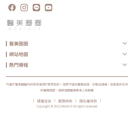
保養方式、能量設定與個人體質不同而有差異。多數電波療程並非永久效
果，通常需要定期保養。Q5：做完電波可以馬上化妝嗎？多數情況下恢復
期不長，但實際仍需依個人膚況與療程反應而定。若出現泛紅、敏感或熱
感，建議先讓肌膚休息，並加強保濕與防曬，並依醫療院所指示進行後續照
護。選對療程，比跟風更重要無雙電波與鳳凰電波各有優勢，前者偏向細緻
膚質與自然緊緻，後者則更聚焦在輪廓拉提與深層抗老。與其問「哪一個比
較厲害」，不如先釐清自己最在意的是膚質、鬆弛、輪廓，還是整體老化
感。但無論選哪一種，都建議先諮詢合格醫療院所，由專業醫師評估膚況、
年齡、鬆弛程度、預算與期待值，才能做出更安全也更符合期待的選擇。同
時，也建議選擇原廠認證或合法合格的醫療院所，確認設備來源、探頭是否
醫美圈圈
為原廠正貨，以及操作人員是否具備相關經驗，這些都是影響療程安全與效
果的重要關鍵。醫美療程沒有標準答案，適合別人的療程，不一定就是最適
合自己的選擇。建議在施作前，先與專業醫療院所充分諮詢，了解自身膚
網站地圖
況、期待效果與可能限制，再做出更安心的決定。真正理想的變美，不是追
求一次到位，而是用正確的方式，讓自己一步一步變得更自然、精緻、又有
熱門療程
自信。鳳凰電波原廠認證診所：https://www.thermageflx.co/無雙電波原
廠認證診所：https://asia-density.com/map★溫馨提醒★小編要提醒大
家，醫療並非單純的商業交易，所有的療程都伴隨著風險。因此，作為消費
者應該謹慎選擇合適的醫療方案，以確保安全與健康。
刊載於醫美圈圈內的資訊僅用於教育目的。我們不提供醫療諮詢、診斷或建議。如果遇到任何
的醫療問題，請與相關醫療專業人員聯繫
|
|
|
|
版權宣告
服務條款
隱私權條款
Copyright © 2022 Worth it All rights reserved.