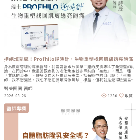
拒絕填充感！Profhilo逆時針，生物重塑找回肌膚透亮飽滿
身為皮膚管理的專業醫師，我常常會跟辰美學二館的皮膚專科丁彙矩醫師討
論，在門診中，我最常觀察到的老化焦慮並非單純的「皺紋」，而是一種
「質感的流失」。許多女性客戶來到辰美學，指著鏡中的自己說：「蔡醫
師，我不想變臉，我也不想把臉填得像氣球一樣腫，但我就是覺得臉變垂
了、乾了，看起來很累。」這種「累感」，往往來自於肌膚真皮層結構的崩
醫美圈圈 醫師
解。過去我們習慣用玻尿酸去「填補」凹陷，或是用電音波去「緊緻」皮
表，但在這兩者之間，其實存在著一個關鍵的空白區：生物重塑（Bio-
2026-03-26
1280
收藏
Remodeling）。這就是為什麼我對 Profhilo 逆時針（俗稱：璞菲洛）情
有獨鍾的原因。一、 重新定義抗老：為什麼妳需要的是「重塑」而非「填
充」？在深入了解 Profhilo逆時針 之前，我們必須先釐清肌膚老化的本
醫師專欄
質。肌膚的年輕度由真皮層的三大支柱決定：水份、膠原蛋白
（Collagen）以及彈力蛋白（Elastin）。多數人對膠原蛋白耳熟能詳，它
就像建築物的「鋼筋水泥」，負責撐起皮膚的厚度與體積；然而，讓肌膚在
做表情後能迅速回彈、維持組織張力的關鍵，其實是彈力蛋白。彈力蛋白就
像支撐鋼筋的「橡皮筋」，不幸的是，人體在青春期過後，彈力蛋白的合成
速度就會大幅下降。當彈力蛋白流失，肌膚就會像失去彈性的鬆緊帶，出現
細紋、毛孔粗大、甚至是難以處理的「鬆弛型下垂」。傳統玻尿酸屬於「填