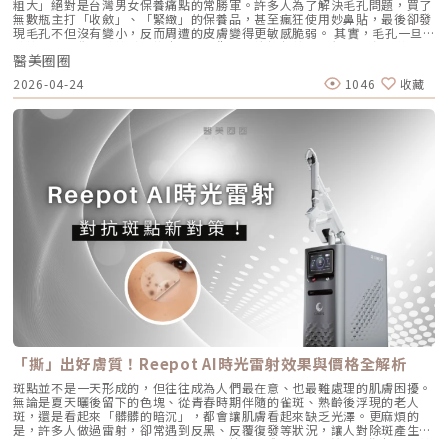
趨勢。它填補了日常保養品與侵入式手術之間的空缺，不需像肉毒桿菌那樣
粗大」絕對是台灣男女保養痛點的常勝軍。許多人為了解決毛孔問題，買了
內」將能量發揮到極致。六、 結語：愛美，是為了成就更好的自己我常
存的養分，痘痘自然就失去了生長的溫床。2. AviCool™ 藍寶石冷卻系統：
限制表情，也不需要像手術拉皮那樣漫長的恢復期。對於生活忙碌、注重效
無數瓶主打「收斂」、「緊緻」的保養品，甚至瘋狂使用妙鼻貼，最後卻發
說，醫美的意義不在於把妳變成另外一個人，而在於「找回最巔峰狀態的
保護表皮，大幅提升舒適度既然要用熱能破壞深層的皮脂腺，表皮會不會被
率的現代人來說，這讓它更容易被接受，成為許多人延緩老化、提升膚質的
現毛孔不但沒有變小，反而周遭的皮膚變得更敏感脆弱。 其實，毛孔一旦
妳」。看著客人在治療後，重新對鏡子裡的自己露出自信的微笑，那是我身
燙傷？這正是 AviClear 的另一項核心專利。機器配備了專屬的 AviCool™
首選。臨床案例分享以下為原廠提供的實際案例，透過Profhilo逆時針療
被撐大，就像是被撐鬆的橡皮筋，光靠日常塗抹保養品是很難「完全逆轉」
為醫師最大的成就感。我會運用 Ultherapy Prime 美國音波第二代的精準
藍寶石接觸式冷卻系統。在雷射擊發前、擊發中與擊發後，冷卻系統會持續
程，觀察治療前後肌膚狀態的變化，供大家參考了解療程效果。璞菲洛
醫美圈圈
的。想要有效改善毛孔粗大，我們必須先搞懂你的毛孔是哪一種「型」，才
技術，結合我對面部結構的美感理解，悉心守護妳每一寸肌膚的張力。如果
將表皮溫度維持在安全的低溫狀態。這不僅能防止表皮熱傷害、避免術後反
Profhilo常見Q&AQ1：PROFHILO和水光療程有什麼差別？ 水光著重在肌
能對症下藥！這篇文章將帶你從日常保養到專業醫美療程，全面拯救毛孔粗
您也對輪廓的流失感到焦慮，或者正猶豫哪種療程最適合自己，歡迎預約來
黑，更大幅降低了療程中的痛感，讓患者在不需要敷麻藥的情況下（視個人
2026-04-24
1046
收藏
膚表層補水，讓皮膚變得水嫩透亮；而PROFHILO作用層次更深，不只補
大的終極對策。為什麼我的毛孔會變大？揭開毛孔粗大的 6大元兇在探討怎
診間，讓我們在一個放鬆、透明的環境下，一起討論出最適合您的減齡計
耐受度而定），也能順利完成治療。AviClear 戰痘雷射 vs. 藍雷射與傳統療
水，還能活化膠原蛋白、彈力蛋白等細胞修復，提升整體彈性與緊緻度。它
麼解決之前，我們得先抓出讓毛孔變大的罪魁禍首。毛孔粗大絕對不是單一
畫。
法：抗痘金大PK過去我們面對嚴重的青春痘，「吞口服A酸」幾乎是唯一的
的特點是透過穩定擴散來刺激肌膚自我修復，不靠刺激或破壞，適合想全面
原因造成的，通常是以下幾個因素交織而成的結果：1. 【油脂型毛孔】：中
終極解方。然而，隨著光電科技的突破，現代的醫美抗痘已經邁入了「精準
改善膚況的人。Q2：可以和電波、音波等療程搭配嗎？ 可與電波、音波等
東油田的擴建工程毛孔是皮脂排出的主要通道。當你的皮脂腺天生比較發
破壞皮脂腺」的新紀元。目前市面上討論度最高的兩大抗痘黑科技，分別是
療程搭配使用，建議間隔約兩週，具體施打順序與時間需由醫師評估。電
達，或是受到氣溫升高、荷爾蒙波動、常吃高油高糖食物影響，導致出油量
AviClear 戰痘雷射與 CAPRI 藍雷射。雖然兩者都主打不吃藥、從根源控
波、音波術後可加速肌膚修復並延長效果，但需等皮膚完全降溫後再進行
大增時，通道就會被迫「擴建」來排出這些大量油脂。2. 【角質型毛孔】：
油，但在波長與作用機制上卻有著根本的差異。我們該如何選擇？它們與傳
Profhilo療程。施打前請務必諮詢醫師，遵從專業建議安排療程。Q3：璞
通道堵塞引發的連鎖反應健康的肌膚會自然代謝老廢角質，但如果代謝異
統的口服A酸又有什麼不同？以下為您全面解析。頂尖對決：AviClear 戰痘
菲洛每年需要打幾次？ 一個完整療程通常包含三次施打，前兩次相隔約一
常，這些廢棄角質就會和皮脂、空氣中的髒污混合在一起，死死地堵塞在毛
雷射 vs. CAPRI 藍雷射這兩款都是目前熱門的無藥物抗痘雷射，雖然目標一
個月，第三次則可在四到六個月後進行。視個人膚況與需求，也可安排後續
孔開口。久而久之，毛孔就像被塞了軟木塞一樣，被越撐越大。3. 【老化型
致，但「作戰策略」卻截然不同：1. AviClear 戰痘雷射（1726nm）：專
加強療程，以延續效果。Q4：頸紋、手部老化也能打嗎？ 可以。Profhilo
毛孔】：膠原蛋白流失的初老警報真皮層中的「膠原蛋白」和「彈力蛋白」
注皮脂腺的「源頭阻斷」作用原理：搭載專利 1726nm 波長，具備極高的
在頸部與手背同樣有良好表現，能改善乾紋與鬆弛，是全方位肌膚重建療
就像是撐起毛孔的堅固地基。隨著年齡增長，或是長期不防曬導致的「光老
「油脂專一性」，能穿透皮膚精準鎖定並加熱肥大的皮脂腺，使其萎縮。核
程。Q5：是否適合所有膚質？ 大多數人皆可接受，但孕婦、哺乳中女性與
化」，地基流失、失去支撐力，毛孔邊緣的肌膚就會順著地心引力往下垂。
心強項：直接從源頭切斷出油量並破壞痘痘的生長環境，主打極長效的抗痘
對玻尿酸過敏者不建議施打。Q6：哪些人適合做Profhilo？需要幾歲才能
4. 【缺水型毛孔】：肌膚乾旱造成的表面危機這點常被許多人忽略！當角質
與控油效果，非常適合追求長期穩定膚況、不想依賴藥物的人。2. CAPRI
做？Profhilo適合有初期老化、乾燥或鬆弛困擾的人，通常建議從30歲以後
層極度缺水時，毛孔周圍的表皮細胞會像失去水分的蘋果一樣乾癟、萎縮，
藍雷射（1450nm + 450nm）：控油＋殺菌的「雙效複合」作用原理：結
就可以評估施作。特別推薦給希望改善膚況，又不想讓五官改變或產生膨脹
無法飽滿排列。在細胞與細胞之間的縫隙變大之下，視覺上毛孔就顯得非常
合 1450nm 的熱能來縮減皮脂腺（控油），同時搭配 450nm 藍光直接消
感的人。Q7：施打Profhilo會很痛嗎？會不會腫？需要修復期嗎？療程過
明顯。5. 【疤痕型毛孔】：手癢硬擠留下的歷史遺跡嚴格來說這已經是「痘
滅表皮的痤瘡桿菌（殺菌）。核心強項：雙管齊下，對於臉上正在急性發
程簡單快速，使用極細針在臉部五個特定位點注射，疼痛感輕微。少數人會
疤」的範疇。過去長了嚴重的發炎性青春痘，或是手癢過度暴力擠壓，導致
炎、紅腫的痘痘，具有極佳的立即退紅與消炎效果，適合需要快速壓制大面
有暫時性紅腫或小腫塊，通常幾小時內可自然消退，不會影響日常活動。
真皮層組織嚴重受損。在傷口修復的過程中產生了纖維化拉扯，最終形成不
積發炎的患者。3. 傳統終極武器：口服A酸（Isotretinoin）作用原理：屬
Q8：Profhilo成分天然嗎？會不會引起過敏？Profhilo採用高純度、非動
可逆的凹洞。6. 【蟎蟲型毛孔】：隱形的微小房客在作怪我們的臉上本來就
於全身性的系統性治療。它能全面抑制皮脂腺分泌、使皮脂腺萎縮，同時促
物來源的玻尿酸，不含常見交聯劑成分，安全性高，過敏反應發生機率非常
有共生的「蠕形蟎蟲」，但當免疫力下降、皮脂分泌失衡，或是過度清潔破
進毛囊正常角化，並大幅減少發炎反應與痤瘡桿菌增生。核心強項：能夠一
「撕」出好膚質！Reepot AI時光雷射效果與價格全解析
低，並獲得歐盟CE安全認證。Profhilo璞菲洛是突破傳統玻尿酸觀念的療
壞皮脂膜時，蟎蟲就會大量異常繁殖。牠們會啃食皮脂、進出毛囊，蟲體的
次打擊痘痘的四大成因，對於嚴重型、結節囊腫型痘痘，或是對其他治療
程，不以填充為主，而是提升肌膚自癒力與膚質的「逆時針保養」新選擇。
排泄物與屍體會引發毛囊發炎，進而把毛孔撐大。如何從日常居家保養穩住
斑點並不是一天形成的，但往往成為人們最在意、也最難處理的肌膚困擾。
（包含抗生素、外用藥膏）無效的頑固型痘痘，具有極高的治癒率與長效
如果你渴望不影響生活的微創保養，並希望從根本改善膚質，Profhilo 絕
毛孔不失控？雖然保養品無法讓已經擴大的毛孔完全「縮回」，但正確的居
無論是夏天曬後留下的色塊、從青春時期伴隨的雀斑、熟齡後浮現的老人
性。需注意事項：伴隨較明顯的副作用，最常見包含嘴唇乾裂、皮膚乾燥脫
對值得你列入考量。在選擇療程前，務必諮詢專業醫師，評估自身膚況與適
家保養，能幫助控制毛孔不再進一步擴張，並改善整體膚質的平滑度。1. 溫
斑，還是看起來「髒髒的暗沉」，都會讓肌膚看起來缺乏光澤。更麻煩的
皮、眼睛乾澀等。此外，孕婦絕對禁用（具致畸胎性），療程期間需配合醫
合方案，才能真正達到年輕又自然的理想狀態。選擇合法診所、專業醫師與
和清潔，不過度刺激：選擇胺基酸系等溫和潔顏產品，一天清潔 1～2 次即
是，許多人做過雷射，卻常遇到反黑、反覆復發等狀況，讓人對除斑產生陰
師定期抽血監測肝功能與血脂，且通常需持續服用數個月至一年以上以達到
原廠產品，是安全變美的不二法門。★溫馨提醒★小編要提醒大家，醫療並
可。避免頻繁使用磨砂或強力去角質產品，以減少對皮膚屏障的刺激。2. 適
影。 Reepot AI時光雷射（仿單名為「蕾璞釹雅各雷射系統」，衛部醫器輸
標準的累積劑量。CAPRI 藍雷射與 AviClear 戰痘雷射最主要的差異，在於