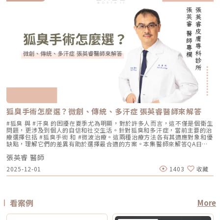
Q2：打雷射縮毛孔，皮膚會不會越打越薄？ 正確的雷射治療不但不會讓皮
作？ 以下將用較好理解的方式，帶你一次釐清兩者差異。什麼是鳳凰電波
恢復後再施作。2. 有心律調節器、光敏感或慢性疾病者需由醫師評估安全
SMAS筋膜層等，依手術方式不同 適合部位 臉部、眼周、下顎線、頸部、身
膚變薄，反而會因為刺激真皮層膠原蛋白新生，讓肌膚變得更厚實、更有彈
Thermage FLX？鳳凰電波的正式名稱是 Thermage FLX，為台灣索塔
性。3. 孕婦、哺乳者與近期使用光敏藥物者不建議進行光電療程。4. 三個
體局部等，依機型適應症與醫師評估 額頭、眉眼、下半臉、下顎線、雙下
性！但前提是「間隔時間要充足」且「能量掌控得當」，過度頻繁的施打才
SoltaTaiwan Limited旗下的射頻設備。根據台灣原廠資料，Thermage
月內做過深層換膚或磨皮者需與醫師確認治療時機。5. 術前請避免日曬並停
巴、頸部等，依機型與探頭而定 臉部、下半臉、頸部等明顯鬆弛部位 主要
有可能破壞皮膚屏障。Q3：改善毛孔粗大，通常需要打幾次才有效？ 醫美
FLX 採用單極電容耦合射頻技術。所謂「電容耦合」，簡單來說就是能量透
止酸類、去角質與刺激性保養品。這些都有助於減少反黑。術後照護1. 人工
效果 緊緻肌膚、改善細紋、膚質變細緻、鬆弛感下降 拉提輪廓、改善嘴邊
不是變魔術，通常需要一個「療程」的規劃。以皮秒雷射或微針電波為例，
過皮膚表面傳導進入皮膚內部，無需破壞皮膚結構。它的特色是「單極電
皮需連續貼著約 14 天且不可自行撕除。2. 若人工皮翹起或濕潤可加貼更大
肉、下顎線模糊、臉部下垂感 改善明顯鬆弛、下垂與多餘皮膚，拉提幅度
通常會建議進行 3~5 次（每次間隔約 4~6 週）為一個完整療程。不過，多
波」。是能將熱能傳遞到較深層的皮膚組織，形成較廣泛的容積式加熱。一
片人工皮加強固定。3. 術後兩週內避免三溫暖、蒸氣、劇烈流汗與飲酒。4.
通常較明顯 適合對象 皮膚開始鬆、細紋變多、毛孔或膚質變粗、想讓臉看
數人在第 2 次治療後，就會感覺到上妝變得服貼、出油量減少的明顯變化
般民眾常聽到的「電波拉提」、「緊緻輪廓」、「改善鬆弛」，多半就是從
請按時回診由專業人員移除人工皮並檢查膚況。5. 如出現紅腫、刺癢或滲出
起來更緊緻的人 輪廓開始下垂、嘴邊肉明顯、下顎線不清楚、下半臉變重
了。Q4：我是容易泛紅的敏感肌或酒糟肌，也能做醫美縮毛孔嗎？需經醫
這類療程概念延伸而來。由於屬於非侵入式，不需要手術或注射，且通常恢
應立即聯絡診所處理。6. 色素代謝期間避免使用磨砂、卸妝棉與去角質產
的人 中重度鬆弛、皮膚明顯下垂、多餘皮膚較多，且能接受手術恢復期的
師審慎評估。敏感肌或酒糟肌因皮膚屏障較脆弱，若在發炎尚未穩定的情況
復期較短；效果可能在療程後逐漸顯現，並隨著時間持續變化。鳳凰電波適
品。7. 修復期需加強保濕並確實做好防曬。Reepot 的優勢到底在哪？與傳
人 麻醉方式 多數不需麻醉，或依疼痛耐受度使用表面麻醉、舒緩方式 依機
下進行高能量雷射，可能增加泛紅加劇或刺激反應的風險。因此治療重點通
合施打族群鳳凰電波比較常被期待用在以下需求： 臉部鬆弛感 下顎線不清
統雷射比較 療程項目 傳統除斑雷射 Reepot AI時光雷射 冷卻保護 冷卻可能
型、能量與個人耐受度，可能不需麻醉或搭配舒緩方式 通常需要局部麻
常會先放在「穩定膚況與降低發炎反應」，並依個別狀況調整可能的誘發因
楚 嘴邊肉或輪廓線變模糊 眼周細紋與鬆弛 身體局部肌膚鬆弛 常被作為年度
較簡單、 熱傷害風險較高 -2°C 到-6°C冷卻 +血管保護， 反黑風險較低 精
醉、舒眠麻醉或全身麻醉，依手術範圍而定 療程時間 約45分鐘至2小時，
素。待肌膚穩定後，再由醫師評估選擇較溫和的療程，例如微針類療程或能
型保養選項之一不過要特別注意，任何非侵入式儀器療程都不是拉皮手術，
準度 多仰賴醫師經驗判斷 斑點範圍、能量輸出 AI影像分析＋自動調能增精
依部位與發數不同 約30分鐘至1.5小時，依部位與發數不同 約2至4小時以
量可精準控制的微針電波，以循序漸進方式改善毛孔粗大與膚質細緻度。
也不是填充療程。它比較適合用來改善輕度到中度鬆弛，若已經有明顯皮膚
準 舒適度 熱感明顯，需敷麻 即時冷卻系統，可不需敷麻 反黑風險 較高 較
上，依手術範圍與複雜度不同 修復期 多數人修復期短，可能有暫時泛紅、
Q5：我平常有在擦酸類或A醇縮毛孔，做醫美前後需要停用嗎？建議暫停使
下垂、脂肪位移或組織支撐不足，仍需要由專業醫師評估是否需搭配其他療
低 混合型斑點 需搭配其他療程，分次處理 AI辨識斑點深淺類型， 能同步處
腫脹或熱感 多數人修復期短，可能有暫時泛紅、痠脹、觸痛感 修復期較
用，但實際時間需依療程種類與個人膚況調整。酸類（如果酸、水楊酸）與
程。什麼是DENSITY RF無雙電波 ？無雙電波的英文名稱為 DENSITY，由
理多種斑點 療程次數 修復期 可能需多次，修復期較長 單次有感改善、修復
長，可能有腫脹、瘀青、傷口照護與拆線需求 效果出現時間 部分人術後先
A醇會促進角質代謝，可能在療程前後增加肌膚敏感度，使刺激反應（如泛
Jeisys Medical 推出。根據 DENSITY 官方資料，這套系統使用單極與雙極
期更短 適合性 適合多數色斑但風險略高 適合希望快速、低風險改善的族群
有緊實感，完整效果通常隨膠原蛋白新生逐漸出現 部分人術後有緊繃感，
狐臭手術怎麼選？微創、傳統、多汗症 張英睿醫師來解答
紅、乾燥）加劇，並提高色素沉澱的風險。一般常見建議為：療程前約3–7
高頻能量，可將能量傳遞到淺層與深層皮膚組織。它和傳統單一電波不同的
Reepot AI時光雷射禁忌症以下情況在接受 Reepot 治療時需特別注意，需
拉提效果通常會在數週至數月逐漸明顯 術後消腫後逐漸看出效果，完整自
天暫停使用，術後約1–2週再視肌膚修復狀況逐步恢復。但實際仍應依醫師
地方，在於它主打「單極 + 雙極」的複合式能量設計。單極偏向較深層作
由醫療人員審慎評估：1. 具有光敏感體質或正在使用感光藥物者若皮膚對光
#狐臭 與 #汗臭 的困擾在夏季尤為明顯，對於許多人而言，這不僅是個衛生
然度需等待恢復期 維持時間 約1年至1年半以上，依個人體質、老化速度與
評估為準。在停用期間，建議以溫和清潔、加強保濕與修護（如玻尿酸、神
用，雙極則偏向較表層、較集中，因此在療程定位上，無雙電波常被形容為
線反應特別強烈，或正在使用會增加光敏性的藥物，治療後發生刺激或色素
問題，更涉及到個人的自信和社交生活。針對狐臭和多汗症，當前主要的治
保養而定 約1年至1年半以上，依個人體質、發數、能量與保養而定 通常可
經醯胺等），並落實防曬措施，協助肌膚穩定修復。擺脫毛孔焦慮，找回平
兼顧： 深層緊緻 淺層膚質 細紋改善 毛孔與光澤感 整體肌膚精緻度
反應的風險較高。2. 三個月內曾使用口服 A 酸A 酸會影響皮膚角質更新與
療選擇包括 #狐臭手術 和 #微波治療。這兩種治療方法各有其適應對象和優
維持數年，但仍會隨年齡與老化速度改變 優點 非侵入式、修復期短、膚質
滑自信肌對抗毛孔粗大是一場長期抗戰，它需要你改變不良的生活習慣、建
DENSITY 採用 sequential monopolar + bipolar RF，也就是序列式單極
修復速度，使治療後的反應加劇，因此仿單建議需完全停藥至少三個月。3.
缺點，理解它們的差異有助於選擇最合適的方案。本集醫師來解答QA日常
與緊緻感改善自然 非侵入式、修復期短、對輪廓線與深層支撐較有針對性
立正確的居家保養觀念，並適時借助醫美科技的強大力量來突破瓶頸。現在
與雙極射頻能量，並搭配冷卻與即時阻抗校準等設計。無雙電波適合施打族
最近三到六個月內接受過填補注射包括玻尿酸、洢蓮絲、舒顏萃等填充劑，
生活中該如何減少體味產生？重點摘要：00:00 開場00:05 微創旋轉刮刀狐
拉提幅度通常較明顯，適合較嚴重鬆弛者 限制 對非常明顯的下垂或多餘皮
的醫美技術已經能為各種膚況提供客製化的解決方案，如果不確定自己到底
群無雙電波常被期待用在以下族群： 臉沒有嚴重鬆弛，但開始覺得輪廓不
為避免能量影響填充物穩定性，需由醫療人員評估治療時機。4. 三個月內接
張英睿 醫師
臭手術與傳統狐臭手術法之比較00:40 狐臭手術治療效果如何？01:55 狐臭
膚，改善幅度有限 對膚質、毛孔、細紋的改善不一定比電波明顯 需開刀、
是屬於哪一種毛孔類型，或者不知道該從哪一個療程下手，建議直接安排時
夠緊 膚質變粗、毛孔變明顯 乾燥細紋、光澤感下降 想做電波，但怕疼痛感
受過磨皮或其他侵入性治療若表皮尚未完全恢復，過早進行雷射可能造成過
和多汗我都有，但我能使用狐臭手術嗎？02:33 狐臭治療建議幾歲開始做？
有傷口與恢復期，風險與費用通常較高 電波音波哪個好？不要只問哪個
間到專業的醫美診所進行諮詢。透過醫師的專業評估，甚至搭配高階的肌膚
2025-12-01
1403
收藏
太強 想要自然型、精緻型保養 希望同時處理緊緻與膚質所以如果說鳳凰電
度刺激或延長恢復期。5. 懷孕與哺乳期間仿單中明確列為需避免的狀況，主
03:08 微波治療後汗水會跑到其他部位嗎？04:21 日常生活中該如何減少體
強，要問哪個適合你很多人會問：「電波跟音波哪個效果比較好？」但這個
檢測儀器，才能為你規劃出最精準、最不走冤枉路的縮毛孔計畫！★溫馨提
波比較偏「輪廓拉提主力」，無雙電波就比較像「緊緻 + 膚質管理」的複合
要基於安全性與荷爾蒙變動的不確定性雖然非侵入性，但仍建議暫緩治療。
味產生？張英睿皮膚專科診所官網 : http://www.skinbook.com.tw/張英
問題其實很容易問錯方向。因為電波和音波不是同一種東西，它們就像健身
醒★小編要提醒大家，醫療並非單純的商業交易，所有的療程都伴隨著風
型選項。無雙電波 vs 鳳凰電波比較 比較療程 DENSITYRF 無雙電波
6. 正在發生皮膚感染者例如開放性傷口、細菌或病毒感染（如皰疹等），需
睿皮膚專科診所 FB ：https://www.facebook.com/Taipeiskinclinic張英
裡的重量訓練和有氧運動，都能讓身體變好，但訓練目標不一樣。 想改善
險。因此，作為消費者應該謹慎選擇合適的醫療方案，以確保安全與健康。
ThermageFLX 鳳凰電波 能量類型 單極+雙極射頻 單極射頻 作用原理
完全痊癒後才能進行雷射。7. 有皮膚癌病史者為避免引發不必要的風險或延
睿皮膚專科診所Instagram：
膚質、緊緻、細紋：可以優先評估電波。 想改善下垂、輪廓線、嘴邊肉：
αLPHA專利交替脈衝加熱技術 射頻RF系統 主要特色 深淺層複合加熱 深層
誤病情追蹤，此類族群需避免或必須在專科醫師嚴格評估下進行。8. 未滿十
https://www.instagram.com/drdeungskinclinic/張英睿皮膚專科診所地
可以優先評估音波。 如果同時有鬆和垂：可以和醫師討論電音波搭配。這
看案例
More
容積式加熱 療程定位 膚質、細緻、緊緻並重 輪廓、拉提、緊實為主 適合族
八歲者不建議未成年人接受此類治療，除非有醫療必要且經監護人與專業醫
址：新北市板橋區文化路一段118號電話：(02)-2250-6065LINE：
也是為什麼現在很多醫師會用「複合式療程」來做規劃。不是每個人都只需
群 輕中度鬆弛、膚質粗糙、 毛孔細紋 中度鬆弛、下顎線模糊、 輪廓下垂感
師共同評估。AI時光雷射常見問題FAQQ1：Reepot AI時光雷射和傳統除斑
@xat.0000195926.1nzhttps://page.line.me/xat.0000195926.1nz?
要一種療程，而是要看老化主要發生在哪一層，再決定適合電波、音波，還
冷卻技術 五階七段冷卻系統 分段噴灑冷媒 探頭 雅典娜探頭：臉部 宙斯探
雷射有什麼最大差別？Reepot 的能量作用以機械式震動為主，而非傳統以
openQrModal=true
是兩者搭配。電波音波可以一起打嗎？可以，但不是每個人都一定需要。電