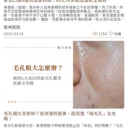
告別口服A酸抗痘黑科技！AviClear戰痘雷射全解析
忙碌但仍想維持好氣色的族群非常友善。璞菲洛療程建議與效果說明璞菲洛
4.5mm 的聚焦能量，從地基進行「拉提」。2.2 表皮鬆弛型（膚質鬆軟）
建議以三次療程為一完整週期，前兩次治療間隔約30天，第三次則可延長至
如果妳覺得臉部皮膚軟爛、毛孔粗大、布滿細紋，這通常是真皮層膠原蛋白
青春痘（痤瘡）是許多人從青春期到成年後揮之不去的夢魘。為了抗痘，你
4至6個月後進行。必要時，醫師會根據患者肌膚老化程度，評估是否安排加
流失。此時我會建議以「無雙電波」或「鳳凰電波」為主，強化表層的「緊
是否也經歷過神農嚐百草的過程？從擦各種酸類保養品、看皮膚科拿抗生
強治療，以達到最佳效果。大部分患者在首次治療後約2至4週，能感受到肌
緻」，若能搭配美音二代 1.5mm 或 3.0mm 的探頭進行分層治療，效果會
素，到最後不得不吞下口服 A 酸，忍受嘴唇乾裂、皮膚脫屑，甚至還要定期
膚保濕度提升與質感柔嫩。完整療程結束後，肌膚彈性、細緻度與毛孔緊實
更全面。2.3 脂肪下移型（贅肉堆積）有些人老化表現是法令紋上方擠出一
抽血檢查肝功能指數。 難道，想要擁有乾淨平滑的肌膚，就必須付出這些
度明顯改善，效果可維持數月，期間因人而異，與個人膚質及保養習慣相
塊肉，或是出現明顯的雙下巴。這類族群除了筋膜拉提，還需要美音二代對
代價嗎？ 隨著醫學美容科技的進步，抗痘治療終於迎來了劃時代的突破。
關。針對肌膚老化較嚴重的患者，醫師會提供客製化療程方案，確保治療成
脂肪組織產生的微熱效應來進行收斂，收緊鬆贅組織，恢復線條的俐落感。
醫美圈圈
全球首款獲得美國 FDA 認證，專門針對「皮脂腺」進行治療的 AviClear 戰
效符合期待。為何完成完整療程後仍需定期補打？雖然Profhilo在第一年完
三、 關於痛感與效果：二代真的不一樣嗎？「醫師，聽說美國音波非常
痘雷射 正式問世。它主打不需依賴藥物、無嚴重副作用，透過專利
成三次療程後，可促進皮膚彈力蛋白的新生，但其成分會在體內逐漸代謝，
2026-04-01
1783
收藏
痛，是真的嗎？」這是許多客人心中的陰影。的確，第一代美國音波因其能
1726nm 波長雷射，從根源「關閉」過度活躍的皮脂腺。 這篇文章將帶你
約在施打後28天開始減少。儘管如此，Profhilo所啟動的生物刺激作用能持
量輸出極為強悍扎實，對某些痛感較敏感的客人來說確實是一大挑戰。但
全面深入了解 AviClear 戰痘雷射的作用原理、與傳統治療的差異、療程細
續約3個月左右。隨著時間流逝，皮膚的保濕度與細胞活化功能會逐漸降
Ultherapy Prime（美音二代）在 2026 年能被醫美圈推崇，關鍵就在於它
節以及真實的術後效果，幫助你評估這項抗痘黑科技是否適合自己。為什麼
低，肌膚質感可能回復至治療前的狀態。加上年齡增長與環境壓力，皮膚細
大幅優化了「舒適度」。3.1 減痛技術的優化美音二代優化了能量輸出的波
痘痘總是反覆發作？看懂萬惡之源「皮脂腺」在認識 AviClear 戰痘雷射之
胞活力下降，因此建議每3至4個月進行一次補打，持續激活肌膚，維持年輕
型與頻率，使熱能釋放更加穩定均勻。在臨床操作中，我發現客人的耐受度
前，我們必須先了解痘痘（痤瘡）究竟是怎麼形成。青春痘的生成機制主要
健康。一項針對40至65歲受試者的研究顯示，接受兩次Profhilo注射（間
顯著提升，不再需要像早期那樣「痛到想哭」。 見效時間：治療當下因組
包含四大關鍵： 皮脂分泌過盛：受到賀爾蒙、壓力、飲食或基因影響，皮
隔30天）後，在1個月與4個月的評估中，皮膚彈性與保濕度均有顯著提
織受熱收縮，會有 10-20% 的即時拉提感。真正的巔峰效果會在術後 2–3
脂腺製造出過多的油脂。 毛囊角化異常：老廢角質無法正常代謝，與油脂
升，且效果可維持至少4個月。受試者自我評估亦反映皺紋減少、肌膚更緊
個月，隨著膠原蛋白的大量新生，輪廓會日益清晰。 維持時間：在規律的
混合後堵塞毛孔，形成粉刺。 痤瘡桿菌增生：堵塞的無氧毛孔成為痤瘡桿
緻，印證持續治療的重要性。（參考來源：Sparavigna et al., 2022）璞
生活作息下，一次優良的治療效果可維持 12–18 個月。四、 蔡醫師的減齡
菌（C. acnes）的溫床，細菌大量繁殖。 發炎反應：細菌代謝物引發免疫
菲洛療程前後注意事項術前： 停止服用抗凝血藥物（如阿斯匹靈、維他命
處方箋：美音二代的精準佈點很多診所標榜「破千條」的音波，但我始終堅
反應，導致紅腫、化膿，形成嚴重的囊腫型或膿皰型痘痘。在這四個環節
E） 治療當天避免化妝、飲酒 保持作息規律，避免熬夜與重度壓力術後：
持：條數不是越多越好，精準度才是關鍵。過多的能量可能造成脂肪萎縮
中，「皮脂分泌過盛」是啟動後續一連串災難的開關。傳統的治療方式，如
24小時內避免按摩施打部位 三天內避免劇烈運動與三溫暖 一週內避免臉部
（臉凹），過少則無感。在辰美學，我會根據每一位客人的臉型厚薄、鬆弛
抗生素主要針對殺菌；外用酸類主要針對去角質。唯有口服 A 酸能夠有效抑
熱敷與刺激性護膚產品 建議加強保濕、防曬，幫助效果延長璞菲洛副作用
程度，規劃專屬的能量地圖。以下是 2026 年我常用的建議處方： 施作區
制皮脂腺分泌，這也是為什麼口服 A 酸過去被視為治療嚴重痘痘的終極武
與風險Profhilo屬於非交聯玻尿酸，不含化學交聯劑，生物相容性極佳，副
域 建議條數參考 蔡醫師臨床改善重點 全臉輪廓拉提 500 – 800 條 筋膜拉
器。然而，口服 A 酸伴隨著全身性的副作用。而 AviClear 戰痘雷射的誕
作用相對少。常見輕微反應包括： 注射處短暫腫脹、微紅 局部輕微瘀青
提改善法令紋 中下臉重點加強 300 – 500 條 筋膜拉提改善嘴邊肉 眼周與提
生，就是為了一次解決這個痛點：我們能不能在不吃藥的情況下，精準且長
（數日內可自行消退） 極少數人可能會有輕微搔癢或壓痛感，通常在數天
眉 100 – 200 條 改善眼尾下垂。 4.1 複合式療程的加乘效果如果想要達到
效地控制皮脂腺？什麼是 AviClear 戰痘雷射？解密 1726nm 的物理奇蹟
內緩解※ 選擇合法診所與原廠授權產品，是避免療程風險最關鍵的因素。
更好的「精緻度」，我常會建議在音波拉提後，搭配再生針（瑞德喜）進行
AviClear 戰痘雷射是一台利用特定波長光能來治療痤瘡的醫療儀器。它的核
為什麼 Profhilo 成為新一代醫美趨勢？隨著醫美觀念的演變，越來越多人
外輪廓的固定，或是以「混合式填充」補足流失的骨架支撐。這種「由內拉
心技術在於突破性的1726nm 波長雷射。1. 為什麼是 1726nm 波長？「專
追求自然、柔和的改善效果，不希望臉部看起來僵硬或過度膨脹。Profhilo
提、由外固定」的複合思維，才是現代抗老的趨勢。五、 2026 醫美行情與
吃油脂」的標靶治療在雷射醫學中，不同的波長會被不同的目標物（如黑色
與傳統填充型療程最大的不同，在於它獨特的「重建」式作用。Profhilo
避坑建議當妳搜尋「美國音波二代價格」時，會發現市場行情落差很大。身
素、血紅素、水分）吸收。1726nm 這個波長非常特殊，它在人體組織
並非單純地填補，而是將高濃度玻尿酸均勻分布於肌膚真皮層，從底層刺激
毛孔粗大怎麼辦？從保養到醫美，超完整「縮毛孔」全攻
為醫師，我必須提醒大家，費用背後包含的是原廠探頭成本、儀器維護、以
中，被皮脂（油脂）吸收的效率，大約是被水分吸收的 2 倍。當 AviClear
膠原蛋白與彈力蛋白新生，啟動肌膚的自我修復能力，讓效果柔和自然，能
及最重要的「醫師的技術與判讀經驗」。 認明原廠授權：施打前請掃描儀
略！
的雷射光束打入真皮層時，能量會精準地被富含油脂的「皮脂腺」大量吸
有效降低傳統填充物可能帶來的異物感，也更貼近肌膚自然老化的邏輯。此
器與探頭 QR Code，確保非水貨或非法翻新探頭。 選擇認證醫師：音波拉
收，進而產生熱能。這些熱能會破壞過度活躍的皮脂腺細胞，變得萎縮、分
外，Profhilo 完美契合了當前醫美市場「微侵入式」與「預防型保養」的
每次化妝總是卡粉、素顏照鏡子時總覺得臉上的「洞洞」特別明顯？「毛孔
提需要精準的解剖學知識，只有受過原廠培訓的醫師，才能在「安全邊界
泌量大幅下降。當沒有過多的油脂，毛孔就不易堵塞，痤瘡桿菌也失去了生