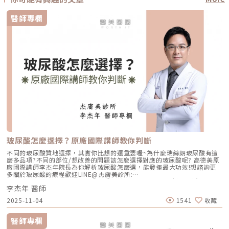
醫師專欄
玻尿酸怎麼選擇？原廠國際講師教你判斷
不同的玻尿酸質地選擇，其實你比想的還重要喔~為什麼瑞絲朗玻尿酸有這
麼多品項?不同的部位/想改善的問題該怎麼選擇對應的玻尿酸呢? 高德美原
廠國際講師李杰年院長為你解析玻尿酸怎麼選，能發揮最大功效!想諮詢更
多關於玻尿酸的療程歡迎LINE@杰膚美診所:
https://page.line.me/xhc2941b重點摘要：00:11 玻尿酸作用介紹00:47
李杰年 醫師
玻尿酸分為三大類型02:09 迷思一、玻尿酸打哪裡都可以？02:36 迷思二、
打完下巴蘋果肌看起來怪怪的？03:30 迷思三、臉部鬆弛只能做拉皮嗎？
2025-11-04
1541
收藏
05:00 總結LINE官方帳號一對一咨詢👉https://reurl.cc/x3EQZN歡迎訂閱
我的頻道👉https://reurl.cc/nY51k8關注杰膚美診所FB👉
https://reurl.cc/XQljva杰膚美診所官網👉https://jfmskin.com/關注李杰
醫師專欄
年醫師FB👉https://reurl.cc/Mzk0nm杰膚美診所地址：104台北市中山區