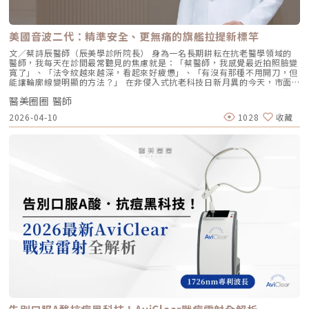
改善效果，避免了傳統填充劑可能導致的僵硬或「饅化」現象，讓你看起來
膚新生彈力蛋白，從底層「軟化」細小紋路，讓整個人看起來更加柔和、自
就像是膚況變好了，而不是動了手腳。4. 獨創 BAP 五點注射技術：療程更
然。六、 蔡醫師的診間建議：如何規劃妳的「逆時針」計畫？在辰美學，
舒適、更快速採用獨家的 BAP (Bio Aesthetic Points) 五點注射技術。醫師
我們追求的是「長效且細膩」的美，而非瞬間的煙火式改變。針對初次接觸
只需在臉部兩側各選擇五個精準的生物美學點進行注射，就能讓玻尿酸均勻
Profhilo 逆時針 的客戶，我通常會建議以「週期性重塑」的方式來規劃妳
美國音波二代：精準安全、更無痛的旗艦拉提新標竿
擴散至全臉。這大大減少了注射的針數和疼痛感，也降低了術後瘀青和腫脹
的專屬美學地圖：1. 基礎療程：建議至少進行 2 至 3 次為了達到最佳的彈
的機率，讓療程更加舒適、快速。5. 高濃度、不含交聯劑：安全性高、低發
力蛋白新生與肌底環境優化，單次施打僅是啟動信號，完整的重塑需要時間
文／蔡詩辰醫師（辰美學診所院長） 身為一名長期耕耘在抗老醫學領域的
炎風險以高濃度玻尿酸為主要成分，且製程中不使用任何化學交聯劑，能有
堆疊： 啟動期（第 1 次與第 2 次）： 建議間隔 1 個月施打。這兩次密集的
醫師，我每天在診間最常聽見的焦慮就是：「蔡醫師，我感覺最近拍照臉變
效降低注射後的發炎反應與過敏風險。同時，也經過多項國際認證，確保了
治療能確保高濃度玻尿酸在真皮層內建立穩固的擴散網絡，全面活化纖維母
寬了」、「法令紋越來越深，看起來好疲憊」、「有沒有那種不用開刀，但
產品的純淨與安全性。逆時針（Profhilo） vs. 傳統玻尿酸比較 療程名稱
細胞。 強化期（第 2 次與第 3 次）： 建議間隔3到6個月進行第三次施打。
能讓輪廓線變明顯的方法？」 在非侵入式抗老科技日新月異的今天，市面
逆時針 (Profhilo) 傳統玻尿酸填充劑 主要功能 「生物重塑」(Bio-
這是一個關鍵的鞏固點，能延續細胞的再生信號，讓拉皮效果更具層次感。
上的音波儀器琳瑯滿目。但每當病患詢問我最信任哪一台儀器時，我的首選
remodeling)， 刺激膠原蛋白和彈力蛋白再生，從根本改善膚質 「填充」
維持期： 經過這 3 次完整的週期療程後，肌膚的緊緻度與細緻質感通常可
醫美圈圈 醫師
始終是 Ultherapy 美國音波。而在 2026 年的現在，隨著 Ultherapy
和「支撐」， 用於填補凹陷、雕塑輪廓 成分組成 專利技術結合高低分子玻
以維持九個月左右的時間。2.術後照護：輕盈無負擔的修復由於 Profhilo
Prime（美音二代） 的問世，醫美界正式進入了「精準醫療」的新紀元。這
2026-04-10
1028
收藏
尿酸， 64mg/2ml 高濃度，無交聯劑 玻尿酸會添加交聯劑，以增加黏度和
是極高純度的玻尿酸且不含化學交聯劑，術後反應極輕。只需在 24 小時內
篇文章，我將以專業醫師的角度，深度拆解為什麼美音二代會成為我臨床治
支撐力， 能維持體積不被快速分解 作用機制 注射後會均勻擴散至皮膚深
避免劇烈運動與高溫環境（如溫泉、蒸氣室、高溫瑜伽），其餘日常生活、
療的核心，以及它如何重新定義抗老的黃金標準。一、 為什麼「看得到」
層， 像「液態電波」一樣，透過非發炎機制喚醒細胞自我修復 注射後會停
上妝均不受影響，非常適合行程滿檔的都會女性。結語：美，是找回妳原本
才是真安全？DeepSEE® 即時影像導引的革命在進行音波拉提治療時，我常
留在特定部位， 透過體積來填補或塑形 效果呈現 效果是漸進且全面的，讓
的自然光采抗老不應該是「加法」，而是「還原」。Profhilo 逆時針的哲
跟病患分享一個觀念：音波拉提不是「能量越強越好」，而是「能量要打在
肌膚變得更緊緻、 有彈性、有光澤，視覺上更自然 效果是立即且局部的，
學與辰美學的理念不謀而合：我們不希望客戶變得不像自己，我們希望妳在
對的地方」。每個人的皮膚厚度、皮下脂肪分布、筋膜層（SMAS）的深
能看到凹陷處被填平、 輪廓變得立體 適用對象 適合想改善肌膚鬆弛、細
未來的日子裡，依然保有那份緊緻、透亮的彈力美感。妳不需要厚重的粉底
度，甚至是神經血管的走勢都完全不同。即便是在同一個人的臉上，左側與
紋、膚質乾燥、 彈性下降，追求自然效果的人 適合想填補淚溝、法令紋、
來遮蓋疲態，因為最美的底妝，就是妳健康的真皮層。如果妳也想體驗這種
右側的組織密度也存在差異。傳統的音波療程多半屬於「盲打」，醫師只能
豐頰、豐下巴或鼻子，追求局部立體效果的人 維持時間 約6 ~ 12個月 （需
「由內而外」的重塑感，歡迎來到辰美學，讓我們為妳量身定制專屬的逆齡
憑藉經驗去推測深度，這就像是在迷霧中航行，風險與不穩定性自然較高。
視個人體質、代謝與保養習慣而異） 約6～18個月 （因品牌、分子大小及
處方箋。「詳細內容請詳見辰美學官網」
1.1 精準醫療的「透視眼」最新的Ultherapy Prime 美國音波二代搭載了升
個人體質而異） 值得一提的是，它不像音波拉提需要靠機器操作、產生熱
級版 DeepSEE® 即時影像技術。在施打的每一條能量時，我都能透過 2X 高
能導致術後紅腫，也不會像玻尿酸填充容易造成過度膨脹的人工感，而是像
清螢幕清晰地看見病患當下的組織層級。這意味著： 避開神經與骨頭：大
「智慧型保養」，漸進式修復你的肌膚底層架構。哪些人適合做璞菲洛？
幅降低因能量落點錯誤導致的劇痛或副作用。 精準鎖定 SMAS 筋膜層：確
Profhilo不僅適合輕熟女族群，也非常適合希望改善整體膚況、延緩老化的
保每一發熱凝結點都精確落在支撐輪廓的關鍵地基上。 即時監控探頭貼合
人。尤其推薦給以下族群： 面臨初老症狀者： 臉部、頸部或手部出現細
度：防止因貼合不全導致的表皮燙傷。二、 三種鬆弛型態：妳需要的是
紋、輕微鬆弛，以及肌膚彈性下降、缺乏緊實感的人。 膚質困擾者： 肌膚
「拉提」還是「緊緻」？很多客人到診間會直接說：「我要打音波。」但我
乾燥、毛孔粗大、膚色不均或膚質粗糙，希望透過深層保濕來全面提升膚況
通常會先進行細緻的觸診與影像觀察，因為「鬆弛」其實分為不同層次。如
的人。 追求自然效果者： 不希望外觀有大幅度改變，只想透過自然、漸進
果診斷錯誤，治療效果就會大打折扣。我將臉部老化歸納為三種主要型態，
的方式讓自己看起來更年輕、更有氣色。 對其他療程敏感者： 曾對雷射、
並給予不同的客製化建議：2.1 筋膜鬆弛型（結構下垂）這是最適合美國音
能量儀器等療程反應較大，或希望尋找一種低風險、低修復期的保養方式。
波二代的族群。表現為下顎線模糊、嘴角下垂（木偶紋）、整體輪廓往下
這項療程也特別受到熟齡上班族歡迎，因為療程快、不影響日常作息，對於
墜。這類問題的根源在於 SMAS 筋膜層失去張力，需要透過美音二代深達