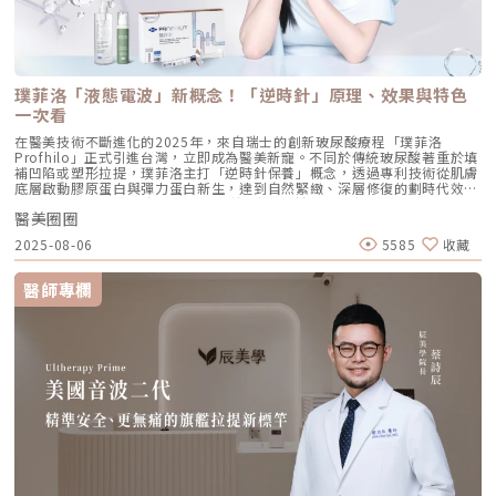
撐力。 [2] 鼻翼與瞳孔垂直線交界： 在鼻翼與耳廓之間畫出水平線，再從瞳
孔中線畫垂直線，兩線交交叉處作為注射點。能有效改善法令紋，飽滿面中
部。 [3] 耳廓下前緣： 位於耳廓下緣的前方約 1 公分處。是收緊臉部外側
輪廓、強化下頷線條的關鍵。 [4] 下頷嘴角交界： 在下巴中軸線的三分之一
處畫垂直線，再向唇角方向移動 1.5 公分。可以修飾木偶紋，改善嘴角下
垂。 [5] 下顎角前緣： 位於下顎角前側約 1 公分處。幫助拉緊腮幫子多餘
璞菲洛「液態電波」新概念！「逆時針」原理、效果與特色
的鬆弛組織，讓下顎線條清晰。五、 哪些部位最適合 Profhilo 逆時針？
Profhilo 逆時針之所以能成為抗老界的寵兒，不僅是因為它的成分純淨，
一次看
更因為它解決了傳統醫美難以觸及的「盲區」。它不靠體積填充，而是透過
在醫美技術不斷進化的2025年，來自瑞士的創新玻尿酸療程「璞菲洛
「液態拉皮」的概念，從根本提升肌膚彈性。以下四個部位是我在臨床運用
Profhilo」正式引進台灣，立即成為醫美新寵。不同於傳統玻尿酸著重於填
中最推薦的：1. 臉部液態拉皮：BAP 五點精準誘導這是 Profhilo 的核心應
補凹陷或塑形拉提，璞菲洛主打「逆時針保養」概念，透過專利技術從肌膚
用。與傳統玻尿酸增加臉部「厚重感」或「體積支撐」的邏輯完全不同，
底層啟動膠原蛋白與彈力蛋白新生，達到自然緊緻、深層修復的劃時代效
Profhilo 本質上是液態拉皮。我們採用國際標準的 BAP（Bio Aesthetic
果。 Profhilo更邀請郭台銘夫人曾馨瑩擔任形象大使，迅速成為市場焦
Points）五點注射法，這五個點是避開重要血管、精準將玻尿酸導入真皮層
醫美圈圈
點。我們將帶你全面認識這項創新療程，從作用原理、五大特色到適合對象
的黃金位置： 顴骨高點：啟動中臉肌膚的生物重塑，優化張力。 鼻翼瞳孔
與常見問題，一次搞懂「逆時針玻尿酸」的魅力！ 璞菲洛Profhilo是什
交界：透過提升肌膚彈力，自然弱化法令紋的視覺感。 耳廓下前緣：強化
2025-08-06
5585
收藏
麼？ 璞菲洛是一項注射型玻尿酸產品，由瑞士IBSA研發，正式名稱為「高
臉部外側緊緻度，讓輪廓不再鬆垮。 下頷嘴角交界：改善嘴角周圍的鬆
低分子玻尿酸皮下植入劑」，在台灣獲得衛福部核准，俗稱為「逆時針」。
弛，恢復皮膚原有的拉力。 下顎角前緣：誘導彈力蛋白新生，收緊下頷邊
與傳統玻尿酸不同，璞菲洛不以填補凹陷為目的，而是透過生物重塑（bio-
緣的曲線。這五個點位並非用來「填充凹陷」，而是作為信號啟動點，讓玻
醫師專欄
remodeling）方式，喚醒肌膚自身的修復機能，促進膠原蛋白和彈力蛋白
尿酸在皮下如水幕般擴散，誘導彈力蛋白大量新生，像是在皮下植入了一層
的生成，達到自然緊緻與改善膚質的效果。璞菲洛Profhilo的五大特色璞菲
隱形的「彈力網」，讓下顎線與中臉自然回歸緊緻狀態。2. 火雞頸與橫向頸
洛之所以能引發醫美界關注，主要在於它與傳統玻尿酸有著本質上的不同，
紋：修復彈力纖維的救星頸部皮膚極薄，且缺乏支撐結構，老化多半是因為
透過獨特技術從根本上改善肌膚狀態。以下是璞菲洛最突出的五大特色：1.
彈力纖維斷裂。傳統填充型玻尿酸因為有化學交聯，施打後容易因重力或皮
獨特「生物重塑」機制：啟動膠原與彈力蛋白再生璞菲洛的核心技術採用專
膚過薄而產生凸起（毛毛蟲現象）。Profhilo 具備極佳的流動性，能均勻
利高、低分子量玻尿酸複合配方，在不添加交聯劑的情況下，能刺激皮膚深
滲透進頸部真皮層，不是填平皺紋，而是從底層重塑頸部肌膚的厚度與張
層的纖維母細胞、角質細胞和脂肪細胞，促使膠原蛋白和彈力蛋白大量新
力，是目前改善頸部質感的首選。3. 手背（雞爪手）：重建真皮層的緊實度
生，從源頭改善肌膚鬆弛與老化問題。2. 全面改善膚況：不只填補，更提升
雙手最容易因彈力蛋白流失而顯得乾癟、血管明顯。Profhilo 透過「非填
整體膚質有別於傳統玻尿酸的局部填充，璞菲洛注射後會均勻擴散至皮膚的
充」的方式，啟動手背肌膚的自我修復機制。它不僅是補水，更是透過生物
真皮層與皮下組織。這使得它能全面性地改善肌膚，包括： 提升肌膚緊實
重塑增加組織的彈性與結構感，讓手背肌膚恢復細緻平滑，找回如少女般優
度與彈性 深層補水、改善乾燥與粗糙 減少細紋、改善膚色不均3. 自然柔和
雅的肌膚張力。4. 口周細紋：自然軟化而不僵硬對於愛笑或年長客戶常見的
的效果：告別「饅化臉」璞菲洛的質地較輕盈、流動性高，主要作用提升肌
唇周紋，若使用傳統填充物，常會因為增加了體積而讓表情變得僵硬。
膚本身的飽滿度與光澤，而不是增加額外體積。因此，能帶來自然、柔和的
Profhilo 透過液態拉皮的原理，在不改變五官比例的前提下，誘導唇周肌