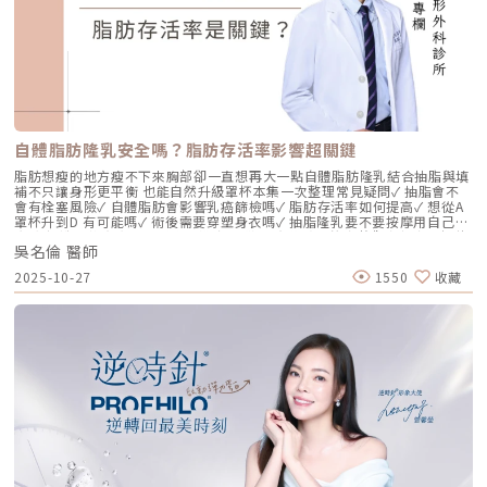
充型」，主要目的是增加體積（Volumizing），如果過度施打，容易造成
面部僵硬或「醫美臉」。而 Profhilo 逆時針的誕生，是為了從細胞底層進
行「修復與重塑」，讓皮膚自己找回年輕時的彈性。二、 Profhilo 逆時針
的科學核心：NAHYCO™ 專利技術Profhilo逆時針來自瑞士著名的 IBSA 製
藥集團。身為專業醫師，我非常看重產品的「純淨度」與「穩定性」。
Profhilo 之所以能在國際醫美界佔有一席之地，在於其革命性的
NAHYCO™ 專利熱融合技術。1. 醫學界的「純淨」突破：無化學交聯劑一
般玻尿酸為了維持在體內的時間，必須添加化學交聯劑（如 BDDE）。雖然
這在合法範圍內是安全的，但對於過敏體質或追求極致天然的客戶來說，仍
存在延遲性發炎的風險。Profhilo逆時針 透過精確的加熱與降溫製程，讓
自體脂肪隆乳安全嗎？脂肪存活率影響超關鍵
高分子與低分子玻尿酸產生自然的氫鍵鍵結，完全不含 BDDE。這意味著它
具備極高的「生物相容性」，注射後能與人體組織完美融合。2. 高低分子玻
脂肪想瘦的地方瘦不下來胸部卻一直想再大一點自體脂肪隆乳結合抽脂與填
尿酸的「黃金比例」Profhilo 含有目前市面上極高濃度的玻尿酸
補不只讓身形更平衡 也能自然升級罩杯本集一次整理常見疑問✓ 抽脂會不
（64mg/2ml），它結合了： 高分子量玻尿酸（H-HA）：提供穩定的物理
會有栓塞風險✓ 自體脂肪會影響乳癌篩檢嗎✓ 脂肪存活率如何提高✓ 想從A
支撐與深層鎖水，改善鬆弛。 低分子量玻尿酸（L-HA）：作為傳遞信號的
罩杯升到D 有可能嗎✓ 術後需要穿塑身衣嗎✓ 抽脂隆乳要不要按摩用自己的
分子，直接活化真皮層內的纖維母細胞，誘導膠原蛋白與彈力蛋白新生。這
脂肪 打造柔軟真實的胸型適合誰 怎麼做 最有效將給妳完整觀念與安心評估
種「1+1 > 2」的協同作用，讓 Profhilo 在進入皮膚後，能像液態電波一
吳名倫 醫師
依據重點摘要：0:00 #她說他說0:40 #自體脂肪隆乳v.s.#假體隆乳 想要哪
樣迅速擴散，全面性地改善膚質。三、 3 種細胞與 5 種蛋白：解開「液態
一樣？1:02 關於手術安全性 #自體隆乳2:12 不同的抽脂方式 #脂肪存活率
2025-10-27
1550
收藏
電波」的逆齡關鍵在辰美學的診間，我常跟客戶解釋，Profhilo 就像是為
會一樣嗎？3:16 關於抽脂安全 #脂肪栓塞問題 ？4:09 關於手術安全性 #矽
肌膚施加了一種「啟動指令」。它不僅僅是補水，而是啟動了「3+5 逆齡機
膠隆乳相關影片：• 罩杯升級前必看，自體脂肪豐胸解析！ EP20• 男生
制」： 活化 3 種關鍵細胞： 纖維母細胞：這是皮膚的「膠原工廠」。 角質
女乳好尷尬，胸部困擾的隱藏原因你有嗎？ EP24• 抽就對了？抽脂局部雕
形成細胞：強化表皮防禦力，讓肌膚看起來更細緻、有光澤。 脂肪幹細
塑大解密，它沒想像可怕！EP31---LINE
胞：幫助恢復皮下組織的飽滿感，減緩隨著年齡增長的皮下萎縮。 啟動 5
@aclinichttps://lin.ee/zGPja49▼詢問整形大小事https://answer-
種關鍵結構蛋白：包括 I 型、III 型、IV 型、VII 型膠原蛋白以及最關鍵的彈
clinic.com/▼詢問皮膚大小事https://answer-skin.com/▼詢問變美大小
力蛋白。這種全方位的重塑效果，能讓下顎線變清晰，讓細紋從底層淡化。
事https://answer-skincare.com/安瑟美膚整形外科診所
這就是為什麼它被暱稱為「液態電波」。電波是靠「熱能」刺激新生，而
FBhttps://www.facebook.com/AnswerClinic安瑟美膚整形外科診所
Profhilo 是靠「生物分子信號」啟動新生。對於皮膚薄、怕痛或不適合高
IGhttps://www.instagram.com/aclinic.group/吳名倫醫師：Dr.Allen 整
能量儀器的客戶來說，這是一個非常理想的選擇。四、 蔡醫師的精準美
形醫美體塑學苑https://www.facebook.com/drallenbody吳名倫醫師
學：BAP 五點拉提點位解析施打 Profhilo 是一門藝術。我們採用國際標準
IGhttps://www.instagram.com/psdr_allen/安瑟美膚整形外科診所地
的 BAP（Bio Aesthetic Points）五點拉提打法，這五個點是避開重要血
址：臺北市大安區安和路一段113號2樓之1電話：（02）7709-9398
管、精準對準臉部支撐結構的黃金位置： [1] 顴骨高點： 位於顴骨最突出的
地方，需離眼睛外側至少 2 公分。能像掛鉤一樣，為中臉提供向上向外的支