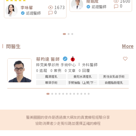
1600
簡銘成
皮膚厚薄與骨感程度 當天身體狀態所以比較精準的說法是：無雙電波通常
保安全與健康。
鬆而已，還可能包含膠原蛋白流失、脂肪位移、骨架支撐變弱、皮膚厚度改
0
認證醫師
被定位為舒適度較佳；鳳凰電波能量感通常較明顯。但實際感受仍需依個人
1673
李咏馨
變等不同層次的問題。電波可以改善皮膚緊緻度與膚質，音波可以幫助輪廓
狀況而定。常見迷思一：鳳凰電波一定比無雙電波強嗎？不一定。「強」要
0
拉提與深層支撐，但它們不一定能取代針劑、填充、雷射、手術或其他療
認證醫師
看你指的是哪一種強。如果說的是深層拉提、輪廓緊緻，鳳凰電波確實是經
程。比較正確的觀念是：電波音波不是萬能療程，而是抗老規劃中的一部
典代表。但如果是膚質、細緻度、毛孔與整體保養感，無雙電波可能更符合
分。真正適合你的方式，應該要根據你的老化程度、臉部條件、預算與期待
期待。這就像健身一樣，重訓和瑜伽都能讓身體變好，但目標不同。你想練
效果一起評估。電波音波常見問題 FAQQ1：電波跟音波哪個比較痛？不一
線條、核心、柔軟度，還是想增加肌力？療程也是同樣邏輯。選擇醫美療
定。電波多半是熱感、刺熱感；音波則常見深層痠脹感或一點一點的刺激
程，不是找「最紅的」，而是找「最符合目前需求的」。常見迷思二：電波
感。不過疼痛感會受到能量設定、施作部位、個人耐受度、儀器種類影響，
做完會立刻小臉嗎？很多人期待電波做完臉馬上小一圈，但這個期待需要調
不能單純說哪一個一定比較痛。Q2：電波音波做完會有修復期嗎？多數電
整。電波拉提不是抽脂，也不是溶脂，更不是削骨。它主要是透過射頻熱能
波音波屬於非侵入式療程，通常不需要像手術一樣長時間修復。不過部分人
刺激皮膚組織緊緻與膠原重塑，因此效果通常是逐步變化。有些人做完會覺
問醫生
More
可能會有短暫泛紅、腫脹、痠感或觸痛，通常會逐漸緩解。實際狀況仍需依
得臉比較緊、線條比較順，但真正的膠原變化通常需要時間。Thermage 官
個人體質與療程設定而定。Q3：年輕人適合做電波音波嗎？如果只是想預
方也提到效果可立即出現，並隨時間改善。所以比較合理的期待是：不是
防初老、改善膚質鬆弛，可以先從電波或其他較溫和的保養型療程評估。若
「瞬間換臉」而是「慢慢變緊、變順、變精緻」做電波前需要注意什麼？無
蔡昀達 醫師
已經有明顯輪廓下垂，也可以和醫師討論音波。但年齡不是唯一標準，皮膚
論選無雙電波或鳳凰電波，療程前都建議注意以下幾點： 近期是否懷孕或
厚度、脂肪量、鬆弛程度更重要。Q4：電波音波可以取代拉皮手術嗎？不
粹究美學診所 手術中心
外科
醫師
哺乳 是否有心律調節器或植入式電子裝置 施作區域是否有金屬植入物 是否
能完全取代。電波音波適合輕度到中度鬆弛，屬於非侵入式抗老療程。如果
0 追蹤
0 案例
0 文章
0 回覆
有嚴重皮膚發炎、傷口或感染 近期是否做過其他醫美療程 是否有蟹足腫或
是非常明顯的皮膚鬆垂或組織下滑，仍可能需要評估手術或其他治療方式。
特殊體質 是否正在服用影響皮膚修復的藥物這些資訊都應在諮詢時主動告
Q5：電波音波多久做一次？每個人的老化程度、儀器種類、能量設定和維
魔滴隆乳
曼陀水滴隆乳
男性女乳症手術
知醫療院所，即便是非侵入式療程，也不是每個人都適合做。做完電波後怎
持需求不同，沒有固定答案。一般會由醫師依照膚況、年齡、預算與期待效
眼袋手術
手臂抽脂（上臂/下臂)
自體脂肪隆乳
麼保養？電波療程後，多數人不需要長時間恢復期，但仍建議做好基礎照
果規劃，不建議自己照網路頻率硬套。搞懂電波跟音波的差別，才能選對適
護： 加強保濕 避免過度去角質 做好防曬 短期內避免高溫環境，例如三溫
合自己的療程電波跟音波都是常見的非侵入式抗老療程，但它們不是誰取代
暖、烤箱 避免同時疊加刺激性保養品 依照院所指示安排回診或追蹤如果出
誰，也不是誰一定比較好。圈圈提醒，做療程前不要只看網路心得，也不要
現明顯紅腫、疼痛、水泡、凹陷或異常不適，應儘快回原院所或尋求專業醫
只聽「哪個最紅」。真正重要的是：你想改善的是什麼問題、由誰來評估與
療協助。FAQ：無雙電波 vs 鳳凰電波常見問題Q1：無雙電波和鳳凰電波哪
操作、療程規劃是否真的符合自身臉部條件。選對療程，不是追求最貴、最
個效果比較好？沒有絕對誰比較好。無雙電波偏向膚質、細緻與自然緊緻；
痛、最強，而是找到真正適合自己的方式。變美可以慢慢來，但觀念一定要
鳳凰電波偏向輪廓拉提與深層緊實。選擇重點應該是你的需求，而不是單看
先對！★溫馨提醒★小編要提醒大家，醫療並非單純的商業交易，所有的療
療程名氣。Q2：無雙電波可以取代鳳凰電波嗎？不一定。兩者能量設計與
程都伴隨著風險。因此，作為消費者應該謹慎選擇合適的醫療方案，以確保
醫美圈圈的使命是透過廣大網友的真實療程經驗分享
療程定位不同，並非互相取代關係。若主要需求是膚質與輕度緊緻，無雙電
安全與健康。
波可能適合；若主要需求是明顯輪廓拉提，鳳凰電波仍有其定位。Q3：無
協助消費者少走冤枉路並選擇正確的療程
雙電波適合年輕人嗎？若已開始出現膚質粗糙、毛孔、細紋或輕微鬆弛，無
雙電波可作為早期保養型選項。不過仍建議由專業醫師評估是否真的需要施
作。Q4：電波拉提可以維持多久？維持時間會因年齡、膚況、生活習慣、