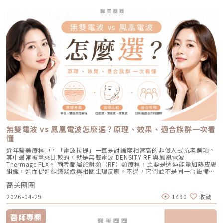
7~10 天），需要有耐心細心照護。4. 緊緻抗老新趨勢：微針電波（如E電
智慧型選擇，關鍵在於它結合了精準分析、冷卻保護與機械式作用三大技
不會再長痘痘了嗎？A：雷射不是魔法，日常保養依然重要。AviClear 能大
構，讓整體輪廓往上撐起來。電波是什麼？重點在 RF 射頻加熱與緊緻電波
波 Exion、無限電波 Potenza）原理：結合了「微針」與「電波（RF）」
術，不只是把能量打在斑點上，而是以更科學、更安全的方式處理色素問
幅萎縮皮脂腺，把出油量降到極低，讓長痘痘的機率降到最低。但人體是有
拉提使用的是 RF 射頻能量。RF 是 Radiofrequency 的縮寫。原理是透過
雙重優勢。透過極細的微針穿透表皮，在到達真皮層特定深度時瞬間釋放電
題。AutoDerm 智慧影像分析系統在正式治療前，系統會先掃描肌膚，辨識
自我修復機制的，經過數年後，部分皮脂腺可能會慢慢恢復部分功能。此
射頻能量在皮膚組織中產生熱能，讓膠原蛋白受熱收縮，並啟動後續的膠原
波熱能。這不僅能刺激膠原蛋白與彈力蛋白重組（改善老化型毛孔），微針
每一處斑點的分布、深度與範圍。這讓醫師不再只依賴肉眼判斷，而是能透
外，極端的壓力、嚴重的賀爾蒙失調依然可能引發零星的痘痘。但整體來
蛋白新生與重組。很多人一聽到「加熱」會覺得很抽象，電波不是只打一個
的物理性破壞與電波熱能，還能破壞過度活躍的皮脂腺（改善出油型毛
過影像資訊調整能量，讓治療更客製化、也更一致。對於斑點多、深淺不一
說，膚況絕對會比治療前穩定非常多。許多人會選擇在 1 到 2 年後，將
點，而是讓一段皮膚組織被均勻加熱。當皮膚裡的膠原纖維遇到適當熱能，
孔）。適合誰：混合型毛孔（又油又鬆弛）、肝斑體質不適合打高能量雷射
或分布不規則的人來說，這項技術能有效提升治療的精準度。CPTL 超冷卻
AviClear 作為年度的「控油進廠保養」來施打一次。Q5：打完 AviClear 後
就像鬆掉的彈力網被重新收緊，視覺上會有比較緊、平整的感覺。所以電波
者、想全面提升膚質緊緻度的人。效果與特色：因為熱能在皮膚深層釋放，
保護除斑過程中最令人擔心的副作用之一，就是因熱能過高造成紅腫、脫
有修復期嗎？該怎麼保養？A：由於屬於「非侵入性」的安全療程，術後皮
常見的效果感受包括：皮膚變緊、細紋變淡、毛孔視覺變細緻、臉部鬆弛感
表皮的熱傷害極小，退紅快（通常隔天即可上妝）。對於膚質的「整體優
皮，甚至反黑。CPTL 的作用是在雷射擊發的同時迅速降溫，使肌膚保持在
膚最多只會有輕微的泛紅，通常在幾個小時到一天內就會自然消退，完全不
改善、膚質變得比較平滑。也因為電波比較強調「皮膚緊緻」和「膚質改
化」有非常亮眼的表現。5. 物理性微創重建：得美微針筆（Dermapen）原
低溫狀態，避免熱能向周圍擴散。皮膚被冷保護包覆後，不僅治療時更舒
影響日常上班上課。術後的保養也非常簡單：只要做好「基礎保濕」與「確
善」，所以如果困擾的是臉看起來鬆鬆的、眼周或嘴邊有細紋、臉頰摸起來
理：透過儀器上極細微的針頭，在肌膚表層每秒創造出1,920的微小穿刺通
適，也能減少後續的發炎反應，讓整體修復期縮短許多。VSLS色素冷剝離
實防曬」，並在術後一週內暫停使用美白、酸類或去角質等刺激性產品即
不夠緊實，電波通常會是可以評估的方向。但要注意，電波不是做完就立刻
道。這種「微破壞」能直接啟動肌膚天然的傷口癒合機制，刺激膠原蛋白與
技術在 532 奈米波長下，Reepot 的能量並非以高熱燒灼黑色素，而是以機
可。對於忙碌的現代人來說，是非常友善的午休醫美選擇。拿回肌膚的主導
變成另一張臉。效果通常會分成兩個階段：一部分人會先感覺皮膚有收緊
彈力蛋白增生。更棒的是，這些微通道能像海綿一樣，大幅提升後續保養精
械式的震動作用使色素顆粒鬆動、分離，再交由身體自然代謝。這項機制能
權，抗痘不再是一場苦戰青春痘從來就不只是一個表面的皮膚問題，它更深
感，後續則會隨著膠原蛋白慢慢新生，讓緊緻度逐漸出現。音波是什麼？重
華（如生長因子、高濃度玻尿酸）的吸收率，達到加乘的養膚效果。適合族
同時保護真皮層的血管結構，減少對健康組織的影響，讓整個治療更溫和，
刻地牽動著個人的自信心與社交生活。過去，嚴重痘痘肌患者往往陷入兩
點在聚焦超音波與深層拉提音波拉提使用的是 聚焦式超音波能量，常見名
群：老化型毛孔、淺層凹洞型毛孔、膚質粗糙者，以及對部分能量型療程較
也降低出現過度刺激或色素反應的可能性。透過這三項核心技術的搭配，
難：任憑痘痘反覆肆虐，或是無奈忍受口服藥物的強烈副作用。隨著 2026
稱包含 HIFU、MFU 或 MFU-V。它的特色是可以把能量聚焦到皮膚深層，形
為敏感、希望降低反黑風險的族群（實際仍需由醫師評估）。效果與特色：
Reepot 不只是單純「把斑點打掉」，而是以更安全、更穩定的方式改善色
年新一代抗痘武器AviClear 戰痘雷射（1726nm）問世，無疑為醫學美容界
成一個個熱凝結點，刺激組織收縮與膠原蛋白新生。部分音波療程可透過不
因為沒有雷射或電波的「熱傷害」，所以術後照顧相對簡單，反黑機率極
素問題，也更符合現代人對於恢復期短、風險低的期待。Reepot 為何能將
與深受痘痘困擾的患者，提供了一個全新、安全且具備極長效性的無藥物解
同深度探頭，將能量作用到接近深層支撐結構的位置，例如常被討論的
低。做完後通常會有 1~3 天的微泛紅，能溫和改善膚質與毛孔細緻度的新
斑點一撕即除？人工皮代謝讓改善更有感為什麼 Reepot 能做到治療後「撕
答。它成功將抗痘戰場，從伴隨負擔的全身性藥物代謝，精準轉移至局部的
SMAS 筋膜層。SMAS 是臉部支撐結構的一部分，傳統拉皮手術也會處理這
興療程。醫美療程怎麼選？重點大評比為了讓你更清楚怎麼挑選，我們整理
除人工皮時同步帶走斑點」？這與它的能量作用與術後設計密切相關。
皮脂腺控制，從源頭阻斷致痘環境。如果你也厭倦了反覆擦藥、吃藥的無盡
個層次。音波的概念，就是透過非侵入式方式，把能量送到較深層的支撐結
了五大主力療程的比較表：療程後的關鍵：醫美術後保養黃金法則許多人投
無雙電波 vs 鳳凰電波怎麼選？原理、效果、適合族群一次看
Reepot 透過 532 nm 能量搭配冷剝離技術，使表層黑色素逐漸被帶向角質
輪迴，渴望重新擁有一張清爽、穩定、不易泛油光的健康臉龐，建議尋求專
構，幫助輪廓往上拉。所以音波常見的效果感受包括：下顎線變清楚、嘴邊
入療程本身，卻忽略術後照護的重要性，可能影響修復效果，甚至增加色素
層；治療後覆蓋的人工皮則提供穩定、封閉式的修復環境，讓色素在代謝期
懂
業醫師進行完整的膚況評估。透過精準的雷射療程規劃，為自己預約一個遠
肉改善、臉部線條變順、雙下巴或下半臉鬆垂感變少。如果你的困擾不是細
沉澱風險。掌握以下三大原則，有助於穩定膚況並延續療程效果：1. 加強保
間被更完整地固定在表皮。當人工皮在回診時由專業人員取下，老化角質連
離痘疤與油光的全新未來！
紋，而是「臉往下掉」、「輪廓線越來越模糊」、「拍照時下半臉變重」，
濕修護雷射或電波療程後，肌膚屏障暫時較為脆弱，容易出現乾燥與水分流
近年醫美療程中，「電波拉提」一直是討論度相當高的非侵入式抗老選項。
同部分色素會一併脫落，因此能呈現出「一撕即除」的改善效果。以冷卻保
音波通常會比電波更貼近你的需求。不過音波也不是越深越好、越痛越有
失。建議選擇成分單純、無香精與酒精的保濕與修護產品（如玻尿酸、神經
其中最常被拿來比較的，就是無雙電波 DENSITY RF 與鳳凰電波
護與機械式震動相結合的方式，讓斑點代謝更有感，也讓治療成果更直觀。
效。不同部位需要不同探頭、不同深度與不同發數，醫師必須依照臉型、脂
醯胺），協助維持肌膚修復所需的穩定環境。2. 落實防曬措施術後肌膚對紫
Thermage FLX。 兩者都屬於射頻（RF）類療程，主要是透過能量加熱皮膚
誰適合做 Reepot？讓你一眼就能找到自己的定位Reepot 特別適合以下肌
肪厚度、骨架與皮膚狀況去規劃。打錯層次、能量過高或發數不合適，都可
外線較為敏感，建議使用足夠防曬係數（如 SPF30–50 以上），並搭配帽
組織，進而促進組織緊緻與相關生理反應。不過，它們並不是同一台設備，
膚需求： 曬斑、雀斑、老人斑、顴骨母斑 膚色暗沉不均，看起來不夠乾淨
能影響效果與安全性。電波、音波、傳統拉皮手術差異表 項目 電波拉提 音
子、陽傘等物理性防曬，以降低色素沉澱的風險。3. 避免刺激性保養於恢復
也不只是名稱不同而已。 簡單來說： 鳳凰電波較常被用於輪廓緊緻與拉提
做過除斑，但怕反黑、怕紅腫 希望治療後恢復期短、隔天能上班 膚質偏薄
波拉提 傳統拉皮手術 療程原理 使用RF射頻能量，透過熱能刺激膠原蛋白收
期間內，應暫停使用酸類（如果酸、水楊酸）、A醇、去角質及高刺激性美
醫美圈圈
需求，屬於單極射頻應用的代表療程； 無雙電波則為結合單極與雙極射頻
或偏敏感，不敢嘗試侵略性太高的治療Reepot AI時光雷射的效果：一次能
縮與新生 使用聚焦式超音波能量，將熱能聚焦到特定深度，刺激組織收縮
白產品。實際恢復時間會依療程種類與個人膚況不同，建議依照醫師指示逐
的複合式電波療程，常被用於同時兼顧緊緻與膚質改善。 根據原廠資料，
改善什麼？以下為臨床上常見改善情況（效果因個人皮膚而異）： 斑點淡
與膠原蛋白新生 透過外科手術方式，移除多餘皮膚，並重新拉提、固定鬆
2026-04-29
1490
收藏
步恢復日常保養。毛孔粗大常見問題Q&A Q1：做完醫美，毛孔就可以「完
Thermage 為非侵入式射頻療程，可應用於肌膚緊緻與平滑需求；而
化明顯 膚色提亮、均勻度提升 老人斑變淡、邊界變柔和 妝感變乾淨，妝更
弛組織 作用方向 偏向皮膚緊緻、細紋、膚質與鬆弛感改善 偏向深層支撐、
全消失」嗎？ 這是不切實際的期望喔！毛孔是皮膚正常的生理結構，不可
DENSITY 則採用單極與雙極射頻能量，可作用於不同皮膚層次。 這也是為
貼更亮 肌膚質地有細緻感Reepot 術後恢復期與照護指南Reepot 最大優勢
輪廓拉提、下顎線與嘴邊肉改善 偏向明顯鬆弛、下垂組織與多餘皮膚的結
能完全消失不見。醫美療程的目標是讓變大、變形毛孔「縮小、變淺」，讓
什麼許多人在選擇療程時會產生疑問： 我需要的是「輪廓拉提」，還是
之一就是修復期短。常見反應淡淡泛紅：1–3 天斑點結痂／色素加深：3–7
醫師專欄
構性改善 常見作用層次 真皮層、皮下組織，依儀器與能量設定不同 真皮
肌膚在視覺上達到平滑、細緻的效果，也就是俗稱的「水煮蛋肌」狀態。
「膚質細緻」？ 我適合鳳凰電波，還是無雙電波？ 兩者是否可以搭配施
天代謝期：1–2 週術前事項1. 治療部位若有傷口、感染或過敏發炎需等肌膚
層、皮下組織、筋膜層等不同深度，依探頭與機型不同 皮膚、皮下組織、