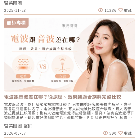
非單純的商業交易，所有的療程都伴隨著風險。因此，作為消費者應該謹慎
度使用酸類，幫助代謝角質：對於油脂分泌較旺或粉刺型毛孔，可在醫師或
醫美圈圈
字第 037165 號）自 2025 年 7 月上市後便迅速受到關注，被視為色素治
「雷射波長」與「對油脂的吸收破壞力」。簡單來說，藍雷射主打「控油加
選擇合適的醫療方案，以確保安全與健康。
專業建議下使用酸類保養品： 水楊酸（BHA）：脂溶性，能深入毛孔幫助
療領域重要新進展。它重新定義了傳統除斑的思維，將以往以熱能為主的
殺菌」的雙效機制，適合用來對付輕中度的痘痘與毛孔粗大問題；而
2025-11-28
11236
收藏
油脂代謝，常用於黑頭與粉刺調理。 果酸（AHA，如甘醇酸、乳酸）：主要
「燒灼式破壞」，轉變為更精準、更可控的「震碎式處理」，再結合 AI 影
1726nm 的戰痘雷射則是專為「阻斷皮脂腺」而生，能精準且深度地破壞
作用於表層角質更新，改善肌膚粗糙。 杏仁酸：屬於果酸的一種但兼具親
像分析與超冷卻保護，使治療不僅更安全、也更貼近現代人追求的舒適與高
出油源頭，因此更適合用來拯救中重度發炎、滿臉油光，以及長年反覆發作
脂特性，屬較溫和的酸類選擇。3. 抗老成分 A醇（Retinol）：A醇是目前研
效率。對於過去因反黑、修復期長或效果不均而猶豫的族群而言，Reepot
的頑固型痘痘肌。誰最適合打 AviClear 戰痘雷射？如果符合以下任一情
醫師專欄
究較完整的抗老成分之一，可促進表皮更新，並間接支持膠原蛋白生成，對
的出現為除斑帶來全新的可能。 這篇文章就帶你理解Reepot 到底怎麼運
況，AviClear 將會是非常值得評估的投資： 口服藥物恐懼或不適應者：曾
於老化型毛孔與膚質粗糙有一定幫助。但 A醇具有刺激性，建議採取低濃
作？和你聽過的皮秒、傳統雷射有什麼不同？誰適合做、誰不適合？效果、
經吃過口服 A 酸但無法忍受乾燥脫皮，或是抽血發現肝指數異常而被迫停藥
度、循序漸進方式建立耐受。4. 防曬是關鍵保護：紫外線是造成膠原蛋白流
術後照護、價格又是多少呢？希望能讓你在做選擇前，有完整且中立的參
的人。 備孕中或哺乳中的女性：口服 A 酸有強烈的致畸胎性，停藥後仍需
失與肌膚老化的重要因素之一。長期日曬會加速毛孔鬆弛，因此無論晴雨都
考。為什麼斑點這麼難纏？了解色素成因，是選擇療程前最重要的一步許多
避孕一段時間；而戰痘雷射純粹是物理性光電治療，對全身系統無影響（但
應確實做好防曬（塗抹防曬乳或物理性遮蔽）。醫美療程如何精準對抗毛孔
人以為斑點只是「曬太陽造成的色塊」，但實際上臉上的每一顆斑，都可能
孕婦本身基於安全考量，雷射療程前仍須經醫師評估）。 滿臉油光、毛孔
粗大？如果你期待的是肉眼可見的改善幅度，相比起日常保養，專業的醫美
有不同來源。色素形成的原因多元，深度位置也不相同，因此在治療上自然
粗大者：即使目前沒有嚴重的發炎痘痘，但深受「中東油田」困擾，希望從
療程通常會是更直接且具效率的選擇之一。隨著醫美科技的不斷進步，針對
不能以單一方式應對。常見的斑點來源包括：一、紫外線長期累積的影響日
根本減少出油量的人。 作息不正常、壓力型成人痘：針對因為熬夜、壓力
不同成因的毛孔問題都有相對應的解方！1. 溫和深層清潔：海菲秀
曬會刺激黑色素細胞活躍，形成曬斑、雀斑或不均勻暗沉。二、基因與體質
大導致賀爾蒙波動，進而反覆在下巴、兩頰爆發的成人痘，精準破壞皮脂腺
（HydraFacial）原理：屬於非侵入性的保養。利用專利的負壓水渦流技
因素有些人天生黑色素細胞較敏感，斑點更容易在年輕時就出現。三、荷爾
能有效阻斷復發。 深色肌膚患者：過去許多雷射（如脈衝光、某些淨膚雷
術，溫和無痛地吸出毛孔深層的黑頭、白頭粉刺與多餘皮脂，同時導入高濃
蒙波動包含懷孕、避孕藥、壓力、作息不穩等，都可能使色素活躍，例如熟
射）在深色肌膚上容易引發熱傷害或色素沉澱（反黑）。AviClear 的
度的保濕與抗氧化精華。適合誰：出油粉刺型毛孔、怕痛不敢打雷射、想作
知的肝斑。四、發炎後色素沉澱（PIH）痘痘、皮膚受傷、過度刺激後，都
1726nm 波長針對的是「油脂」而非「黑色素」，因此適用於 Fitzpatrick
為重要活動前的急救保養者。效果與特色：做完當下皮膚立刻感受到「會呼
可能留下深淺不一的色沉。以上原因造成斑點呈現不同的「深度」「密度」
膚色分類的 I 到 VI 型（包含極深色肌膚），安全性極高。AviClear 戰痘雷
吸」的潔淨感，毛孔因為髒污被清空並喝飽水，視覺上會立刻變得細緻，且
與「分布」，也使除斑變得不再只是把黑色素擊散這麼簡單。只要能量不
射 常見 QA 總整理在決定進行療程前，大家心中難免還有一些疑問。我們
無恢復期。2. 光電雷射：皮秒雷射（搭配特殊透鏡）原理：皮秒雷射
足，改善有限；能量過強，又可能刺激皮膚，造成修復期延長、色素反應，
整理了討論度最高的幾個問題：Q1：打 AviClear 戰痘雷射會痛嗎？需要敷
（Pico Laser）是目前詢問度最高的縮毛孔療程。核心在於加上了「蜂巢透
甚至讓斑點反覆出現。也因為色素問題本身複雜，傳統除斑療程才會讓人覺
麻藥嗎？A：疼痛度極低，多數患者甚至不需要敷麻藥！怕痛的人有福了！
鏡」或「聚焦透鏡」。這能在不破壞表皮的情況下，將雷射光束匯聚，在真
得「效果不一定穩定」。要真正提高治療的成功率，關鍵就在於是否能更精
AviClear 搭載了專利的「AviCool™ 藍寶石冷卻技術」，探頭在雷射擊發的
皮層產生「空泡效應（LIOB）」。這就像是在皮膚深層進行微小的破壞，
準、穩定地處理不同深度的黑色素，同時降低熱傷害。什麼是 Reepot AI時
前、中、後都會持續為肌膚表面降溫。治療過程中，主要會感覺到探頭冰冰
電波跟音波差在哪？從原理、效果到適合族群完整比較
藉此喚醒肌膚的自癒機制，大量刺激膠原蛋白與彈力纖維新生，進而把毛孔
光雷射？從技術重新理解除斑Reepot AI時光雷射是一款以 532 nm 綠光為
涼涼的，伴隨輕微的溫熱感或是像被橡皮筋輕彈的感覺。相較於傳統雷射或
周圍的凹陷給「撐」起來。適合誰：輕中度的老化型毛孔、輕微淺層痘疤、
基礎，並結合 AI 影像分析的智慧型色素雷射，已通過美國 FDA、韓國
手工清粉刺的痛楚，整體舒適度大幅提升，輕鬆就能完成療程。Q2：我現
電波跟音波，為什麼常常被拿來比較？ 只要開始研究醫美抗老療程，幾乎
想同時改善膚色不均與暗沉的人。效果與特色：熱傷害小，術後通常只會紅
KFDA 與台灣 TFDA 核可。它的設計目的，是讓除斑治療更精準、更安全，
在正在吃口服 A 酸，可以打 AviClear 嗎？A：建議先與主治醫師討論。一
都會遇到這兩個名字：電波和音波。 有人說電波比較適合緊緻，有人說音
腫1~3天，幾乎不影響日常生活。是目前 CP 值極高的定期保養型雷射。3.
也更符合亞洲膚質對低熱傷害的需求。透過AI智慧影像掃描技術，系統能先
般來說，口服 A 酸會讓皮膚變得比較薄且脆弱。多數醫師會建議在停用口服
波拉提感比較明顯；也有人做完電波覺得皮膚變細、變亮，做完音波覺得下
重度凹洞救星：UP雷射原理：如果是屬於嚴重的「疤痕/凹洞型毛孔」，皮
辨識斑點的深度與分布，使能量設定更具科學依據。在治療作用上，
A 酸至少 1 到 3 個月後，讓皮膚屏障稍微恢復，再來進行雷射治療會比較
顎線變清楚。聽起來好像都能抗老、都能拉提，但到底差在哪裡？ 其實，
秒雷射可能不夠力，這時候就需要汽化型雷射上場。例如 UP雷射
Reepot 搭載超低溫冷卻機制，能在能量擊發的同時以低溫保護皮膚，降低
安全。Q3：如果我只有局部（例如下巴）長痘痘，可以只打局部嗎？A：通
電波和音波最大的差別，不是「哪一個比較厲害」，而是它們使用的能量不
（UltraPulse），它能將能量精準且極深地打入真皮層甚至皮下組織，切斷
紅腫與熱刺激。其能量原理以機械式震動分散黑色素為主，而非單純依賴高
常建議「全臉治療」效果最佳。皮脂腺是分佈在全臉的，雖然目前只有下巴
醫美圈圈 醫師
同、作用的層次不同，適合處理的老化問題也不同。 簡單來說： 電波偏向
硬化的纖維化疤痕組織，進行深層的肌膚重建。適合誰：嚴重的冰鑿型痘
熱破壞，因此對周邊組織更溫和。簡單來說，它讓除斑從過去較不穩定的模
在發炎，但其他區域的皮脂腺可能也處於過度活躍的狀態。全臉均勻施打可
改善皮膚的鬆、細紋、膚質與緊緻度。 音波偏向改善輪廓的垂、嘴邊肉、
疤、嚴重凹洞型毛孔粗大。效果與特色：效果非常強大且顯著，但相對的
2026-05-07
590
收藏
式，提升為更可控、恢復期更短的療程設計。Reepot 三大核心技術：讓除
以達到整體控油、預防其他部位未來爆發的效果。當然，醫師在施打時，會
下顎線與深層支撐。 例如：如果把臉比喻成一棟房子，電波比較像是在整
「破壞力」也強。術後會有明顯的點狀結痂、流組織液，恢復期較長（約需
斑更精準、安全、穩定在眾多除斑雷射中，Reepot 之所以被視為新一代的
針對正在發炎的嚴重區域特別加強能量。Q4：三次療程結束後，一輩子都
理牆面，讓表面變得更平整、更緊；音波則比較像是在加強地基與支撐結