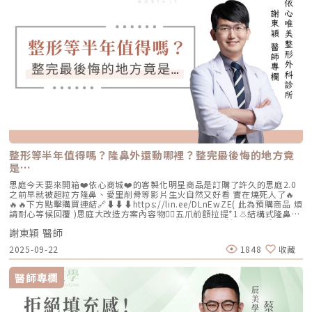
復興北路50號2樓電話：02-8772-6625
整形等半年值得嗎？隆鼻外還動哪裡？整完最後悔的地方竟
是…
思庭今天要來開箱❤️依心商城❤️的客製化明星商品是訂購了許久的思庭2.0
之前早就被超粒方隆鼻、愛里削骨等影片生火自然又好看 實在燒死人了🔥
🔥🔥下方點擊購買連結🔗⬇️⬇️⬇️https://lin.ee/DLnEwZE( 此為預購商品 煩
請耐心等候回覆 )思庭大改造方案內容物💁‍♀️五爪前額拉提*1👃結構式隆鼻*1
(加購縮鼻翼、敲鼻骨、貴族手術)👄微笑嘴角*1 (加購嘴邊肉拉提)重點摘
謝東穎 醫師
要：00:00 搶先看⚡⚡01:43 開箱手術方案內容物02:02 上臉眉眼分析 : 五
爪前額拉提02:36 中臉隆鼻分析 : 結構式隆鼻合併貴族手術03:58 下臉唇巴
2025-09-22
1848
收藏
分析 : 微笑嘴角+嘴扁肉拉提04:43 華麗買家秀05:25 五星好評分享
⭐⭐⭐⭐⭐▸▸歡迎合作洽談：followheart.marketing@gmail.com◂◂依心唯
美整形外科診所地址｜台北市信義區基隆路二段15號2樓電話｜（02）
醫師專欄
2345-6777官方網站｜https://www.followheart.com.tw/官方諮詢｜
https://follow-heart.com/line臉書粉專｜https://follow-
heart.com/case_fbIG追起來｜https://follow-
heart.com/case_igWeChat ID｜Dr_followheart