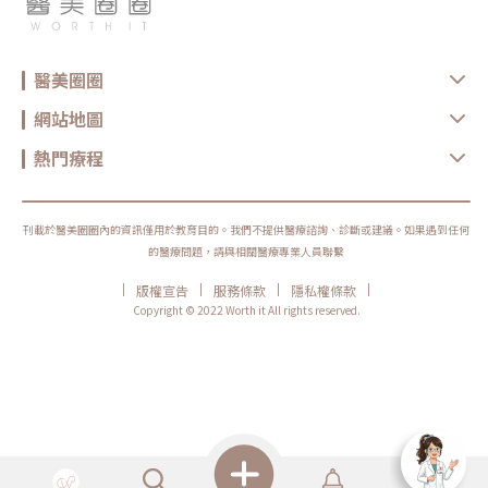
Q2：療程做一次就有效嗎？效果可以維持多久？A：療程當下膚質即有明顯
改善，如光澤、緊緻度提升，深層膠原新生效果約在2–3個月逐漸顯現。大
多數建議 每年施作1次作為保養，如膚況鬆弛明顯者，也可與醫師討論加強
頻率。Q3：無雙電波適合哪些人？A： 想改善下垂、法令紋、雙下巴等鬆
弛問題 在意膚質毛孔細緻度 害怕疼痛、想嘗試低痛感電波拉提 想要一次改
醫美圈圈
善輪廓與膚質、時間有限者Q4：做完無雙電波有恢復期嗎？需要請假嗎？
A：幾乎沒有明顯恢復期。做完可能有短暫泛紅或微熱感，隔天即可正常上
妝與上班。術後1週內建議避免泡溫泉、桑拿與強烈日曬，並加強保濕、防
網站地圖
曬即可。Q5：價格有差異是什麼原因？為什麼有的診所比較便宜？A：無雙
電波價格依部位、發數、探頭種類與醫師經驗而異。有些較低價方案可能使
熱門療程
用非原廠探頭或簡化發數，建議治療前確認是否為正規代理與完整發數，避
免影響效果。延伸閱讀：不只女人愛美！男人也愛面子 專家分享男性保養
新觀念「疼就酷」是什麼？認識無痛水光前你該知道的事水光針保養機器打
跟醫師手打哪個好？效果、精準度、痛感比較！無雙電波以「深淺層同步加
熱」、「低痛感」、「膚質與緊實雙效提升」脫穎而出。相較傳統鳳凰電波
刊載於醫美圈圈內的資訊僅用於教育目的。我們不提供醫療諮詢、診斷或建議。如果遇到任何
與海芙電波，它在舒適度與全面性上提供更多可能，特別適合追求自然拉
提、不希望中斷生活節奏的族群。不過，每個人肌膚狀況不同，選擇療程時
的醫療問題，請與相關醫療專業人員聯繫
建議依據自己的預算、需求與膚質條件，搭配專業醫師評估後，再做出最適
合自己的規劃。無雙電波不是萬能，若你在意「效果可見、過程舒服、恢復
|
|
|
|
版權宣告
服務條款
隱私權條款
快速」這幾點，它無疑是近年最具潛力的選項之一。想了解是否適合自己，
不妨諮詢專業醫美團隊，為你的肌膚找到最適合的進化方式。
Copyright © 2022 Worth it All rights reserved.