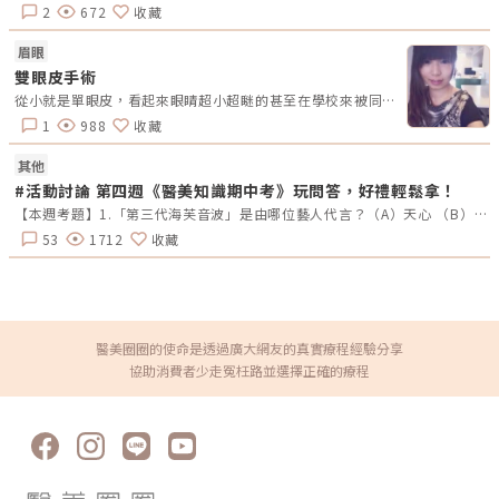
構收緊；雙極電波則針對淺層真皮，進行熱能封存與膚質細化，形成「由內
2
672
收藏
而外、層層改善」的治療效果。無雙電波價格怎麼算？無雙電波尚屬新機、
原廠探頭、耗材成本較高，台灣市場價位分區域有差，以目前各診所公開為
例： 部位／療程 價格區間（NT$） 備註 全臉（臉部探頭） 許多診所定價
眉眼
段 臉＋眼＋頸 加購眼部與頸部專屬探頭 身體＋局部 比臉部探頭單價略低
雙眼皮手術
溫馨提醒：價格可能依照「發數」「探頭種類」「部位」「促銷活動」「醫
師資歷」等因素上下浮動，選擇前建議詳細諮詢。施打前後注意事項術前準
從小就是單眼皮，看起來眼睛超小超瞇的甚至在學校來被同學取笑，說沒有精神、看起來快睡著，每次聽到都會有點受傷，後來媽媽買了雙眼皮貼跟雙眼皮膠讓我試試，但非常不方便，尤其是夏天流汗、去運動游泳等一定會掉。雙眼皮貼也都試過了任何牌子，從單面的到膚色的、透明雙面，甚至網狀的我都有去研究，卻發現眼皮越來越鬆馳，所以下定決心去釘雙眼皮！上網找了各醫美診所比較，最後決定去台中市的格X整形醫美診所的何X彰醫師執刀。可能因為很想變美，沒想到我一點也不害怕過程，過程中醫生還說我很勇敢呢，幸好手術很順利成功，剛完成後眼睛整個很腫很恐怖，都需要要記得冰敷、擦藥，做完後那幾個月不能揉眼睛，也不可以流眼淚，搬重物更不行！因為這些行為可能會造成眼皮往下掉。然而，我釘的比較高，所以雙眼皮很明顯，讓我很滿意，現在省去了很多化妝貼雙眼皮的時間，都不需要再濃妝豔抹了，真的很慶幸去做了這個手術。
備 如懷孕、哺乳、心律不整、癲癇、金屬植入（心臟起搏器、牙套等）
1
988
收藏
者，請告知醫師評估是否適合。 使用外用酸類產品者，建議停用酸品至少 1
週以上，以降低刺激風險。 男性施打前需刮除鬍鬚，保持肌膚乾淨 。術後
保養 24 小時內可能出現紅腫，一般在 1 天內緩解；1 週內應加強保濕與鎮
其他
靜。 避免使用刺激性產品（高濃度維他命 C、酸類等）1 週；洗臉應避免極
#活動討論 第四週《醫美知識期中考》玩問答，好禮輕鬆拿！
端溫水。 術後 1 週內避免劇烈運動、高溫場所（烤箱、蒸氣室等）。哪些
族群適合無雙電波療程？ 想改善初老問題（下垂、雙下巴、臉頰鬆弛） 介
【本週考題】1.「第三代海芙音波」是由哪位藝人代言？（A）天心 （B）陳美鳳 （C）蕭薔 （D）蔡淑臻2.PRP療法的全名是什麼？（A）皮膚再生療法 （B）自體脂肪填充 （C）高濃度血小板血漿療法 （D）增肌減脂3.下列哪3種療程用來提升臉部輪廓線條有幫助？（A）電波拉皮 （B）肉毒桿菌素 （C）玻尿酸 （D）水光針4.以下哪個品牌的玻尿酸在市場上有「隱形玻尿酸」的稱號？（A）仙女玻尿酸 （B）瑞絲朗 （C）喬雅登 （D）緹奧希5.以下哪個針劑品牌來自韓國？（A）4D舒顏萃 （B）洢蓮絲 （C）喬雅登（D）喬雅露【本週活動時間】9/9(一)AM09:00-9/15 PM23:59(日)【活動獎勵】《LINE POINTS 50點》抽10名會員【活動方式】1.活動期間每週一AM09:00將在活動討論區釋出5道醫美問題。2.於每週日23:59回覆截止，經核對皆符合活動規範，將於次週一抽出得獎者、發放獎勵。3.若經查詢發佈無意義的回文，則喪失抽獎、獲獎資格。例如：非主題回覆、未完整回覆等。4.每位會員在當週僅限參與問答乙次。5.若當週獲獎的會員帳號，次週仍可參與問答和抽獎。6.連續4週皆有參與問答者，不論答案是否正確，皆可參加抽「LINE POINTS 100點」。7.每週一會於對應的活動討論區最下方公布得獎會員，請獲獎者務必加入「醫美圈圈官方LINE」以利獎勵發放。【回文範例】1.近期李英愛代言的醫美療程名稱？（A）Z音波（B）十倍電波 （C）精靈電波2.BTL EMFACE中文療程名稱？（A）菲斯波（B）時空E電波3.EMBODY其中療程效果是減脂嗎？（A）是 （B）否4.有小鳳凰之稱的是什麼？（A）玩美電波（B）索夫波 （C）翡翠電波5.玩美電波是由哪位藝人代言？（A）小S （B）隋棠（C）梁詠琪回文範例：Z音波，菲斯波，是，玩美電波，小S※請依照上述回覆格式，以避免混亂。第四週的正確答案如下：蔡淑臻，高濃度血小板血漿療法，電波拉皮、肉毒桿菌素、玻尿酸，緹奧希，喬雅露
意疼痛感希望「免敷麻」 希望一次全面改善（膚質＋輪廓線） 希望療程快
速，術後恢復期短。不建議對象 有嚴重肌膚問題（如嚴重痤瘡炎、感染
53
1712
收藏
等）者； 有金屬植入、戴牙套、心律不整等特殊狀況； 希望大幅提拉或重
建蘋果肌、填凹洞者，應搭配微整、注射材等療程。無雙電波 vs 鳳凰電波
vs 海芙電波差異比較電波拉提療程百百種，該選哪一台才能真正達到緊緻
又舒適的效果？無雙電波、鳳凰電波與海芙電波是目前市面上最熱門的三款
設備，各自主打不同深度、舒適度與膚質改善效果。以下為你整理三者的關
鍵差異，幫助你更清楚找出最適合的療程選擇。 療程名稱 加熱深度 疼痛感
發數 膚質改善效果 療程時間 Density 約 4.3 mm + 1 mm 較低，免敷麻 臉
醫美圈圈的使命是透過廣大網友的真實療程經驗分享
部可達 1,000 發 同步改善毛孔 約30分鐘 無雙電波 （深層＋淺層） 身體／
協助消費者少走冤枉路並選擇正確的療程
眼部 60–600 發 細紋、斑點 Thermage FLX 約 4.3 mm 真皮深層 中等，
部分需敷麻 450–1200 發 主要緊實，膚質改善有限 約60–90分鐘 鳳凰電波
依探頭而異 Volnewmer 約 3–4 mm 真皮層深處（淺→深真皮） 較低，無
雙層設計 條數制，3–800 條不等 膚質改善效果佳、深度拉皮能力有限 約
25–40分鐘 海芙電波 無雙電波常見問題 Q&A，你可能想問的事Q1：無雙
電波會痛嗎？需要敷麻嗎？A：多數人反應幾乎不需要敷麻，痛感遠低於傳
統電波。Density採用 SAC 智能冷卻技術，再加上交替式能量輸出方式，大
幅降低治療中的不適感。若對疼痛特別敏感，也可選擇敷麻增加舒適度。