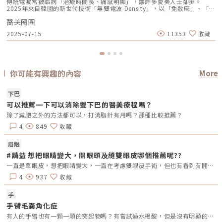
傳統電波常被詬病「治療時間長、痛感明顯」，讓許多愛美人士卻步。
2025年來自韓國的新世代技術「無雙電波 Density」，以「免敷麻」、「雙
層同步加熱」、「高舒適度」等創新特色，迅速成為電波拉提的新寵。本文
醫美圈圈
將從原理解析、實際效果、療程費用，到與其他電波療法的比較評估，一次
帶你全面了解這項熱度飆升的新科技，協助你做出最適合自己的選擇！什麼
2025-07-15
11353
收藏
是Density無雙電波？無雙電波由韓國引進、2024–2025 年間開始進入台灣
市場的電波拉提儀器。採用獨創專利技術 αLPHA™ 交替脈衝加熱，將單極
電波與雙極電波同步輸出於同一探頭中，達到「深層拉提＋淺層膚質改善」
的雙重功效。 首4發為單極電波，作用於皮下約 4.3 mm 真皮網狀層，加熱
深層組織以提升膠原蛋白新生； 最後1發為雙極電波，精準針對真皮乳突層
（約 1 mm），形成「熱蓋子」效果，鎖住熱能，改善毛孔與細紋。此外，
你可能有興趣的內容
More
技術搭配智能設計： SAC™ 智能冷卻系統：多段冷卻脈衝，治療中可即時
降溫，提升舒適度與安全性。 RIC™ 即時阻抗校正系統：偵測皮膚阻抗並微
調能量輸出，保障加熱均勻與安全。此項技術目的在於突破傳統電波痛感
下巴
大、熱點風險，以及刺激較淺層組織效果有限等限制。無雙電波有哪些優
可以推薦一下可以消除雙下巴的醫美療程嗎？
勢？ 舒適度提升，低痛感 SAC冷卻設計與 αLPHA 交替加熱技術，患者普遍
反映「不敷麻，痛感輕微」優於傳統鳳凰電波。 深淺層同步加熱，效果全
除了減肥之外的方法都可以，打消脂針有用嗎？那種比較推薦？
面 單極電波針對深層組織拉提，雙極電波則同步改善表層膚質，使全層膚
況得到一致提升。 療程時間縮短 每發能量約 1 秒，即使大面積使用也能在
4
849
收藏
約 30 分鐘內完成全臉療程，縮時效能更佳。 三種探頭可因應不同部位治療
： 臉部探頭（維納斯／雅典娜）：1000發，改善法令紋、雙頰鬆弛、下顎
眉眼
線等。 眼部探頭（愛神）：600發，專為眼周細紋設計。 身體探頭（宙
斯）：600發，16 cm²／每發，適用手臂、腹部、臀腿等大面積部位。 靈
#請益 想把眼睛變大，開眼頭及縫雙眼皮哪個推薦呢??
敏智能設計，提高安全與精準度 SAC冷卻與RIC阻抗偵測系統同時作用，有
一直是單眼皮，想把眼睛變大，一直在考慮雙眼皮手術，但也有看到有開眼頭的手術，哪總推薦呢?還是兩個都做??需要注意甚麼嗎??
效避免熱傷害及不均加熱。 治療後看得到即時效果及長期改變 雙極電波先
改善淺層，使膚質立即亮澤；而後單極電波效果則在術後2–3 月膠原再生階
4
937
收藏
段見效。無雙電波效果好嗎？根據國外臨床研究的綜合分析根據國外臨床研
究數據顯示，無雙電波在膠原蛋白增生與肌膚緊實改善方面表現出高度成
手
效。在治療後的肌膚組織中，膠原纖維密度提升約76%，彈力蛋白增加
82%，而膠原蛋白新生率更可達239%，對於老化肌膚的深層修復能力具高
手臂毛囊角化症
度潛力。這項技術核心為 αLPHA™ 雙模式輸出設計，能在單一療程中，同
有人的手臂也有一顆一顆的突起物嗎？有嘗試過水楊酸，但是沒有明顯的改善不知道該怎麼處理。
步輸出單極與雙極電波。單極電波深入至真皮深層，刺激膠原重建與皮膚結