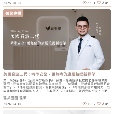
與常見問題，一次搞懂「逆時針玻尿酸」的魅力！ 璞菲洛Profhilo是什
交界：透過提升肌膚彈力，自然弱化法令紋的視覺感。 耳廓下前緣：強化
2025-08-06
5591
收藏
麼？ 璞菲洛是一項注射型玻尿酸產品，由瑞士IBSA研發，正式名稱為「高
臉部外側緊緻度，讓輪廓不再鬆垮。 下頷嘴角交界：改善嘴角周圍的鬆
低分子玻尿酸皮下植入劑」，在台灣獲得衛福部核准，俗稱為「逆時針」。
弛，恢復皮膚原有的拉力。 下顎角前緣：誘導彈力蛋白新生，收緊下頷邊
與傳統玻尿酸不同，璞菲洛不以填補凹陷為目的，而是透過生物重塑（bio-
緣的曲線。這五個點位並非用來「填充凹陷」，而是作為信號啟動點，讓玻
醫師專欄
remodeling）方式，喚醒肌膚自身的修復機能，促進膠原蛋白和彈力蛋白
尿酸在皮下如水幕般擴散，誘導彈力蛋白大量新生，像是在皮下植入了一層
的生成，達到自然緊緻與改善膚質的效果。璞菲洛Profhilo的五大特色璞菲
隱形的「彈力網」，讓下顎線與中臉自然回歸緊緻狀態。2. 火雞頸與橫向頸
洛之所以能引發醫美界關注，主要在於它與傳統玻尿酸有著本質上的不同，
紋：修復彈力纖維的救星頸部皮膚極薄，且缺乏支撐結構，老化多半是因為
透過獨特技術從根本上改善肌膚狀態。以下是璞菲洛最突出的五大特色：1.
彈力纖維斷裂。傳統填充型玻尿酸因為有化學交聯，施打後容易因重力或皮
獨特「生物重塑」機制：啟動膠原與彈力蛋白再生璞菲洛的核心技術採用專
膚過薄而產生凸起（毛毛蟲現象）。Profhilo 具備極佳的流動性，能均勻
利高、低分子量玻尿酸複合配方，在不添加交聯劑的情況下，能刺激皮膚深
滲透進頸部真皮層，不是填平皺紋，而是從底層重塑頸部肌膚的厚度與張
層的纖維母細胞、角質細胞和脂肪細胞，促使膠原蛋白和彈力蛋白大量新
力，是目前改善頸部質感的首選。3. 手背（雞爪手）：重建真皮層的緊實度
生，從源頭改善肌膚鬆弛與老化問題。2. 全面改善膚況：不只填補，更提升
雙手最容易因彈力蛋白流失而顯得乾癟、血管明顯。Profhilo 透過「非填
整體膚質有別於傳統玻尿酸的局部填充，璞菲洛注射後會均勻擴散至皮膚的
充」的方式，啟動手背肌膚的自我修復機制。它不僅是補水，更是透過生物
真皮層與皮下組織。這使得它能全面性地改善肌膚，包括： 提升肌膚緊實
重塑增加組織的彈性與結構感，讓手背肌膚恢復細緻平滑，找回如少女般優
度與彈性 深層補水、改善乾燥與粗糙 減少細紋、改善膚色不均3. 自然柔和
雅的肌膚張力。4. 口周細紋：自然軟化而不僵硬對於愛笑或年長客戶常見的
的效果：告別「饅化臉」璞菲洛的質地較輕盈、流動性高，主要作用提升肌
唇周紋，若使用傳統填充物，常會因為增加了體積而讓表情變得僵硬。
膚本身的飽滿度與光澤，而不是增加額外體積。因此，能帶來自然、柔和的
Profhilo 透過液態拉皮的原理，在不改變五官比例的前提下，誘導唇周肌
改善效果，避免了傳統填充劑可能導致的僵硬或「饅化」現象，讓你看起來
膚新生彈力蛋白，從底層「軟化」細小紋路，讓整個人看起來更加柔和、自
就像是膚況變好了，而不是動了手腳。4. 獨創 BAP 五點注射技術：療程更
然。六、 蔡醫師的診間建議：如何規劃妳的「逆時針」計畫？在辰美學，
舒適、更快速採用獨家的 BAP (Bio Aesthetic Points) 五點注射技術。醫師
我們追求的是「長效且細膩」的美，而非瞬間的煙火式改變。針對初次接觸
只需在臉部兩側各選擇五個精準的生物美學點進行注射，就能讓玻尿酸均勻
Profhilo 逆時針 的客戶，我通常會建議以「週期性重塑」的方式來規劃妳
美國音波二代：精準安全、更無痛的旗艦拉提新標竿
擴散至全臉。這大大減少了注射的針數和疼痛感，也降低了術後瘀青和腫脹
的專屬美學地圖：1. 基礎療程：建議至少進行 2 至 3 次為了達到最佳的彈
的機率，讓療程更加舒適、快速。5. 高濃度、不含交聯劑：安全性高、低發
力蛋白新生與肌底環境優化，單次施打僅是啟動信號，完整的重塑需要時間
文／蔡詩辰醫師（辰美學診所院長） 身為一名長期耕耘在抗老醫學領域的
炎風險以高濃度玻尿酸為主要成分，且製程中不使用任何化學交聯劑，能有
堆疊： 啟動期（第 1 次與第 2 次）： 建議間隔 1 個月施打。這兩次密集的
醫師，我每天在診間最常聽見的焦慮就是：「蔡醫師，我感覺最近拍照臉變
效降低注射後的發炎反應與過敏風險。同時，也經過多項國際認證，確保了
治療能確保高濃度玻尿酸在真皮層內建立穩固的擴散網絡，全面活化纖維母
寬了」、「法令紋越來越深，看起來好疲憊」、「有沒有那種不用開刀，但
產品的純淨與安全性。逆時針（Profhilo） vs. 傳統玻尿酸比較 療程名稱
細胞。 強化期（第 2 次與第 3 次）： 建議間隔3到6個月進行第三次施打。
能讓輪廓線變明顯的方法？」 在非侵入式抗老科技日新月異的今天，市面
逆時針 (Profhilo) 傳統玻尿酸填充劑 主要功能 「生物重塑」(Bio-
這是一個關鍵的鞏固點，能延續細胞的再生信號，讓拉皮效果更具層次感。
上的音波儀器琳瑯滿目。但每當病患詢問我最信任哪一台儀器時，我的首選
remodeling)， 刺激膠原蛋白和彈力蛋白再生，從根本改善膚質 「填充」
維持期： 經過這 3 次完整的週期療程後，肌膚的緊緻度與細緻質感通常可
醫美圈圈 醫師
始終是 Ultherapy 美國音波。而在 2026 年的現在，隨著 Ultherapy
和「支撐」， 用於填補凹陷、雕塑輪廓 成分組成 專利技術結合高低分子玻
以維持九個月左右的時間。2.術後照護：輕盈無負擔的修復由於 Profhilo
Prime（美音二代） 的問世，醫美界正式進入了「精準醫療」的新紀元。這
2026-04-10
1032
收藏
尿酸， 64mg/2ml 高濃度，無交聯劑 玻尿酸會添加交聯劑，以增加黏度和
是極高純度的玻尿酸且不含化學交聯劑，術後反應極輕。只需在 24 小時內
篇文章，我將以專業醫師的角度，深度拆解為什麼美音二代會成為我臨床治
支撐力， 能維持體積不被快速分解 作用機制 注射後會均勻擴散至皮膚深
避免劇烈運動與高溫環境（如溫泉、蒸氣室、高溫瑜伽），其餘日常生活、
療的核心，以及它如何重新定義抗老的黃金標準。一、 為什麼「看得到」
層， 像「液態電波」一樣，透過非發炎機制喚醒細胞自我修復 注射後會停
上妝均不受影響，非常適合行程滿檔的都會女性。結語：美，是找回妳原本
才是真安全？DeepSEE® 即時影像導引的革命在進行音波拉提治療時，我常