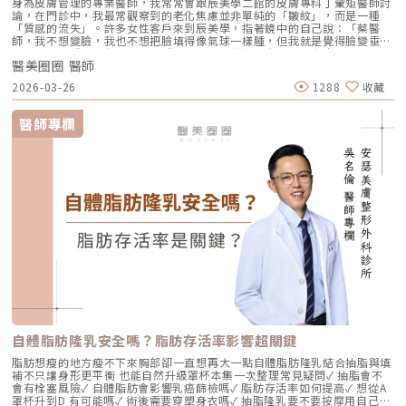
身為皮膚管理的專業醫師，我常常會跟辰美學二館的皮膚專科丁彙矩醫師討
論，在門診中，我最常觀察到的老化焦慮並非單純的「皺紋」，而是一種
「質感的流失」。許多女性客戶來到辰美學，指著鏡中的自己說：「蔡醫
師，我不想變臉，我也不想把臉填得像氣球一樣腫，但我就是覺得臉變垂
了、乾了，看起來很累。」這種「累感」，往往來自於肌膚真皮層結構的崩
醫美圈圈 醫師
解。過去我們習慣用玻尿酸去「填補」凹陷，或是用電音波去「緊緻」皮
表，但在這兩者之間，其實存在著一個關鍵的空白區：生物重塑（Bio-
2026-03-26
1288
收藏
Remodeling）。這就是為什麼我對 Profhilo 逆時針（俗稱：璞菲洛）情
有獨鍾的原因。一、 重新定義抗老：為什麼妳需要的是「重塑」而非「填
充」？在深入了解 Profhilo逆時針 之前，我們必須先釐清肌膚老化的本
醫師專欄
質。肌膚的年輕度由真皮層的三大支柱決定：水份、膠原蛋白
（Collagen）以及彈力蛋白（Elastin）。多數人對膠原蛋白耳熟能詳，它
就像建築物的「鋼筋水泥」，負責撐起皮膚的厚度與體積；然而，讓肌膚在
做表情後能迅速回彈、維持組織張力的關鍵，其實是彈力蛋白。彈力蛋白就
像支撐鋼筋的「橡皮筋」，不幸的是，人體在青春期過後，彈力蛋白的合成
速度就會大幅下降。當彈力蛋白流失，肌膚就會像失去彈性的鬆緊帶，出現
細紋、毛孔粗大、甚至是難以處理的「鬆弛型下垂」。傳統玻尿酸屬於「填
充型」，主要目的是增加體積（Volumizing），如果過度施打，容易造成
面部僵硬或「醫美臉」。而 Profhilo 逆時針的誕生，是為了從細胞底層進
行「修復與重塑」，讓皮膚自己找回年輕時的彈性。二、 Profhilo 逆時針
的科學核心：NAHYCO™ 專利技術Profhilo逆時針來自瑞士著名的 IBSA 製
藥集團。身為專業醫師，我非常看重產品的「純淨度」與「穩定性」。
Profhilo 之所以能在國際醫美界佔有一席之地，在於其革命性的
NAHYCO™ 專利熱融合技術。1. 醫學界的「純淨」突破：無化學交聯劑一
般玻尿酸為了維持在體內的時間，必須添加化學交聯劑（如 BDDE）。雖然
這在合法範圍內是安全的，但對於過敏體質或追求極致天然的客戶來說，仍
存在延遲性發炎的風險。Profhilo逆時針 透過精確的加熱與降溫製程，讓
自體脂肪隆乳安全嗎？脂肪存活率影響超關鍵
高分子與低分子玻尿酸產生自然的氫鍵鍵結，完全不含 BDDE。這意味著它
具備極高的「生物相容性」，注射後能與人體組織完美融合。2. 高低分子玻
脂肪想瘦的地方瘦不下來胸部卻一直想再大一點自體脂肪隆乳結合抽脂與填
尿酸的「黃金比例」Profhilo 含有目前市面上極高濃度的玻尿酸
補不只讓身形更平衡 也能自然升級罩杯本集一次整理常見疑問✓ 抽脂會不
（64mg/2ml），它結合了： 高分子量玻尿酸（H-HA）：提供穩定的物理
會有栓塞風險✓ 自體脂肪會影響乳癌篩檢嗎✓ 脂肪存活率如何提高✓ 想從A
支撐與深層鎖水，改善鬆弛。 低分子量玻尿酸（L-HA）：作為傳遞信號的
罩杯升到D 有可能嗎✓ 術後需要穿塑身衣嗎✓ 抽脂隆乳要不要按摩用自己的