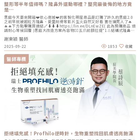
整形等半年值得嗎？隆鼻外還動哪裡？整完最後悔的地方竟
是…
思庭今天要來開箱❤️依心商城❤️的客製化明星商品是訂購了許久的思庭2.0
之前早就被超粒方隆鼻、愛里削骨等影片生火自然又好看 實在燒死人了🔥
🔥🔥下方點擊購買連結🔗⬇️⬇️⬇️https://lin.ee/DLnEwZE( 此為預購商品 煩
請耐心等候回覆 )思庭大改造方案內容物💁‍♀️五爪前額拉提*1👃結構式隆鼻*1
(加購縮鼻翼、敲鼻骨、貴族手術)👄微笑嘴角*1 (加購嘴邊肉拉提)重點摘
謝東穎 醫師
要：00:00 搶先看⚡⚡01:43 開箱手術方案內容物02:02 上臉眉眼分析 : 五
爪前額拉提02:36 中臉隆鼻分析 : 結構式隆鼻合併貴族手術03:58 下臉唇巴
2025-09-22
1853
收藏
分析 : 微笑嘴角+嘴扁肉拉提04:43 華麗買家秀05:25 五星好評分享
⭐⭐⭐⭐⭐▸▸歡迎合作洽談：followheart.marketing@gmail.com◂◂依心唯
美整形外科診所地址｜台北市信義區基隆路二段15號2樓電話｜（02）
醫師專欄
2345-6777官方網站｜https://www.followheart.com.tw/官方諮詢｜
https://follow-heart.com/line臉書粉專｜https://follow-
heart.com/case_fbIG追起來｜https://follow-
heart.com/case_igWeChat ID｜Dr_followheart
拒絕填充感！Profhilo逆時針，生物重塑找回肌膚透亮飽滿