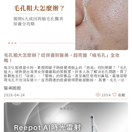
升，且效果可維持至少4個月。受試者自我評估亦反映皺紋減少、肌膚更緊
個月，隨著膠原蛋白的大量新生，輪廓會日益清晰。 維持時間：在規律的
混合後堵塞毛孔，形成粉刺。 痤瘡桿菌增生：堵塞的無氧毛孔成為痤瘡桿
緻，印證持續治療的重要性。（參考來源：Sparavigna et al., 2022）璞
生活作息下，一次優良的治療效果可維持 12–18 個月。四、 蔡醫師的減齡
菌（C. acnes）的溫床，細菌大量繁殖。 發炎反應：細菌代謝物引發免疫
菲洛療程前後注意事項術前： 停止服用抗凝血藥物（如阿斯匹靈、維他命
處方箋：美音二代的精準佈點很多診所標榜「破千條」的音波，但我始終堅
反應，導致紅腫、化膿，形成嚴重的囊腫型或膿皰型痘痘。在這四個環節
E） 治療當天避免化妝、飲酒 保持作息規律，避免熬夜與重度壓力術後：
持：條數不是越多越好，精準度才是關鍵。過多的能量可能造成脂肪萎縮
中，「皮脂分泌過盛」是啟動後續一連串災難的開關。傳統的治療方式，如
24小時內避免按摩施打部位 三天內避免劇烈運動與三溫暖 一週內避免臉部
（臉凹），過少則無感。在辰美學，我會根據每一位客人的臉型厚薄、鬆弛
抗生素主要針對殺菌；外用酸類主要針對去角質。唯有口服 A 酸能夠有效抑
熱敷與刺激性護膚產品 建議加強保濕、防曬，幫助效果延長璞菲洛副作用
程度，規劃專屬的能量地圖。以下是 2026 年我常用的建議處方： 施作區
制皮脂腺分泌，這也是為什麼口服 A 酸過去被視為治療嚴重痘痘的終極武
與風險Profhilo屬於非交聯玻尿酸，不含化學交聯劑，生物相容性極佳，副
域 建議條數參考 蔡醫師臨床改善重點 全臉輪廓拉提 500 – 800 條 筋膜拉
器。然而，口服 A 酸伴隨著全身性的副作用。而 AviClear 戰痘雷射的誕
作用相對少。常見輕微反應包括： 注射處短暫腫脹、微紅 局部輕微瘀青
提改善法令紋 中下臉重點加強 300 – 500 條 筋膜拉提改善嘴邊肉 眼周與提
生，就是為了一次解決這個痛點：我們能不能在不吃藥的情況下，精準且長
（數日內可自行消退） 極少數人可能會有輕微搔癢或壓痛感，通常在數天
眉 100 – 200 條 改善眼尾下垂。 4.1 複合式療程的加乘效果如果想要達到
效地控制皮脂腺？什麼是 AviClear 戰痘雷射？解密 1726nm 的物理奇蹟
內緩解※ 選擇合法診所與原廠授權產品，是避免療程風險最關鍵的因素。
更好的「精緻度」，我常會建議在音波拉提後，搭配再生針（瑞德喜）進行
AviClear 戰痘雷射是一台利用特定波長光能來治療痤瘡的醫療儀器。它的核
為什麼 Profhilo 成為新一代醫美趨勢？隨著醫美觀念的演變，越來越多人
外輪廓的固定，或是以「混合式填充」補足流失的骨架支撐。這種「由內拉
心技術在於突破性的1726nm 波長雷射。1. 為什麼是 1726nm 波長？「專
追求自然、柔和的改善效果，不希望臉部看起來僵硬或過度膨脹。Profhilo
提、由外固定」的複合思維，才是現代抗老的趨勢。五、 2026 醫美行情與
吃油脂」的標靶治療在雷射醫學中，不同的波長會被不同的目標物（如黑色
與傳統填充型療程最大的不同，在於它獨特的「重建」式作用。Profhilo
避坑建議當妳搜尋「美國音波二代價格」時，會發現市場行情落差很大。身
素、血紅素、水分）吸收。1726nm 這個波長非常特殊，它在人體組織
並非單純地填補，而是將高濃度玻尿酸均勻分布於肌膚真皮層，從底層刺激
毛孔粗大怎麼辦？從保養到醫美，超完整「縮毛孔」全攻
為醫師，我必須提醒大家，費用背後包含的是原廠探頭成本、儀器維護、以
中，被皮脂（油脂）吸收的效率，大約是被水分吸收的 2 倍。當 AviClear
膠原蛋白與彈力蛋白新生，啟動肌膚的自我修復能力，讓效果柔和自然，能
及最重要的「醫師的技術與判讀經驗」。 認明原廠授權：施打前請掃描儀
略！
的雷射光束打入真皮層時，能量會精準地被富含油脂的「皮脂腺」大量吸
有效降低傳統填充物可能帶來的異物感，也更貼近肌膚自然老化的邏輯。此
器與探頭 QR Code，確保非水貨或非法翻新探頭。 選擇認證醫師：音波拉
收，進而產生熱能。這些熱能會破壞過度活躍的皮脂腺細胞，變得萎縮、分
外，Profhilo 完美契合了當前醫美市場「微侵入式」與「預防型保養」的
每次化妝總是卡粉、素顏照鏡子時總覺得臉上的「洞洞」特別明顯？「毛孔
提需要精準的解剖學知識，只有受過原廠培訓的醫師，才能在「安全邊界
泌量大幅下降。當沒有過多的油脂，毛孔就不易堵塞，痤瘡桿菌也失去了生
趨勢。它填補了日常保養品與侵入式手術之間的空缺，不需像肉毒桿菌那樣
粗大」絕對是台灣男女保養痛點的常勝軍。許多人為了解決毛孔問題，買了
內」將能量發揮到極致。六、 結語：愛美，是為了成就更好的自己我常
存的養分，痘痘自然就失去了生長的溫床。2. AviCool™ 藍寶石冷卻系統：
限制表情，也不需要像手術拉皮那樣漫長的恢復期。對於生活忙碌、注重效
無數瓶主打「收斂」、「緊緻」的保養品，甚至瘋狂使用妙鼻貼，最後卻發
說，醫美的意義不在於把妳變成另外一個人，而在於「找回最巔峰狀態的
保護表皮，大幅提升舒適度既然要用熱能破壞深層的皮脂腺，表皮會不會被
率的現代人來說，這讓它更容易被接受，成為許多人延緩老化、提升膚質的
現毛孔不但沒有變小，反而周遭的皮膚變得更敏感脆弱。 其實，毛孔一旦
妳」。看著客人在治療後，重新對鏡子裡的自己露出自信的微笑，那是我身
燙傷？這正是 AviClear 的另一項核心專利。機器配備了專屬的 AviCool™
首選。臨床案例分享以下為原廠提供的實際案例，透過Profhilo逆時針療
被撐大，就像是被撐鬆的橡皮筋，光靠日常塗抹保養品是很難「完全逆轉」
為醫師最大的成就感。我會運用 Ultherapy Prime 美國音波第二代的精準
藍寶石接觸式冷卻系統。在雷射擊發前、擊發中與擊發後，冷卻系統會持續
程，觀察治療前後肌膚狀態的變化，供大家參考了解療程效果。璞菲洛
醫美圈圈
的。想要有效改善毛孔粗大，我們必須先搞懂你的毛孔是哪一種「型」，才
技術，結合我對面部結構的美感理解，悉心守護妳每一寸肌膚的張力。如果
將表皮溫度維持在安全的低溫狀態。這不僅能防止表皮熱傷害、避免術後反
Profhilo常見Q&AQ1：PROFHILO和水光療程有什麼差別？ 水光著重在肌
能對症下藥！這篇文章將帶你從日常保養到專業醫美療程，全面拯救毛孔粗
您也對輪廓的流失感到焦慮，或者正猶豫哪種療程最適合自己，歡迎預約來
黑，更大幅降低了療程中的痛感，讓患者在不需要敷麻藥的情況下（視個人
2026-04-24
1054
收藏
膚表層補水，讓皮膚變得水嫩透亮；而PROFHILO作用層次更深，不只補
大的終極對策。為什麼我的毛孔會變大？揭開毛孔粗大的 6大元兇在探討怎
診間，讓我們在一個放鬆、透明的環境下，一起討論出最適合您的減齡計
耐受度而定），也能順利完成治療。AviClear 戰痘雷射 vs. 藍雷射與傳統療
水，還能活化膠原蛋白、彈力蛋白等細胞修復，提升整體彈性與緊緻度。它
麼解決之前，我們得先抓出讓毛孔變大的罪魁禍首。毛孔粗大絕對不是單一
畫。
法：抗痘金大PK過去我們面對嚴重的青春痘，「吞口服A酸」幾乎是唯一的
的特點是透過穩定擴散來刺激肌膚自我修復，不靠刺激或破壞，適合想全面
原因造成的，通常是以下幾個因素交織而成的結果：1. 【油脂型毛孔】：中
終極解方。然而，隨著光電科技的突破，現代的醫美抗痘已經邁入了「精準
改善膚況的人。Q2：可以和電波、音波等療程搭配嗎？ 可與電波、音波等
東油田的擴建工程毛孔是皮脂排出的主要通道。當你的皮脂腺天生比較發
破壞皮脂腺」的新紀元。目前市面上討論度最高的兩大抗痘黑科技，分別是
療程搭配使用，建議間隔約兩週，具體施打順序與時間需由醫師評估。電
達，或是受到氣溫升高、荷爾蒙波動、常吃高油高糖食物影響，導致出油量
AviClear 戰痘雷射與 CAPRI 藍雷射。雖然兩者都主打不吃藥、從根源控
波、音波術後可加速肌膚修復並延長效果，但需等皮膚完全降溫後再進行
大增時，通道就會被迫「擴建」來排出這些大量油脂。2. 【角質型毛孔】：
油，但在波長與作用機制上卻有著根本的差異。我們該如何選擇？它們與傳
Profhilo療程。施打前請務必諮詢醫師，遵從專業建議安排療程。Q3：璞
通道堵塞引發的連鎖反應健康的肌膚會自然代謝老廢角質，但如果代謝異
統的口服A酸又有什麼不同？以下為您全面解析。頂尖對決：AviClear 戰痘
菲洛每年需要打幾次？ 一個完整療程通常包含三次施打，前兩次相隔約一
常，這些廢棄角質就會和皮脂、空氣中的髒污混合在一起，死死地堵塞在毛
雷射 vs. CAPRI 藍雷射這兩款都是目前熱門的無藥物抗痘雷射，雖然目標一
個月，第三次則可在四到六個月後進行。視個人膚況與需求，也可安排後續
孔開口。久而久之，毛孔就像被塞了軟木塞一樣，被越撐越大。3. 【老化型
致，但「作戰策略」卻截然不同：1. AviClear 戰痘雷射（1726nm）：專