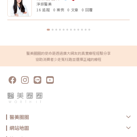
哺乳 是否有心律調節器或植入式電子裝置 施作區域是否有金屬植入物 是否
淨妍醫美
能完全取代。電波音波適合輕度到中度鬆弛，屬於非侵入式抗老療程。如果
有嚴重皮膚發炎、傷口或感染 近期是否做過其他醫美療程 是否有蟹足腫或
是非常明顯的皮膚鬆垂或組織下滑，仍可能需要評估手術或其他治療方式。
16 追蹤
0 案例
0 文章
0 回覆
特殊體質 是否正在服用影響皮膚修復的藥物這些資訊都應在諮詢時主動告
Q5：電波音波多久做一次？每個人的老化程度、儀器種類、能量設定和維
知醫療院所，即便是非侵入式療程，也不是每個人都適合做。做完電波後怎
持需求不同，沒有固定答案。一般會由醫師依照膚況、年齡、預算與期待效
麼保養？電波療程後，多數人不需要長時間恢復期，但仍建議做好基礎照
果規劃，不建議自己照網路頻率硬套。搞懂電波跟音波的差別，才能選對適
護： 加強保濕 避免過度去角質 做好防曬 短期內避免高溫環境，例如三溫
合自己的療程電波跟音波都是常見的非侵入式抗老療程，但它們不是誰取代
暖、烤箱 避免同時疊加刺激性保養品 依照院所指示安排回診或追蹤如果出
誰，也不是誰一定比較好。圈圈提醒，做療程前不要只看網路心得，也不要
現明顯紅腫、疼痛、水泡、凹陷或異常不適，應儘快回原院所或尋求專業醫
只聽「哪個最紅」。真正重要的是：你想改善的是什麼問題、由誰來評估與
療協助。FAQ：無雙電波 vs 鳳凰電波常見問題Q1：無雙電波和鳳凰電波哪
操作、療程規劃是否真的符合自身臉部條件。選對療程，不是追求最貴、最
個效果比較好？沒有絕對誰比較好。無雙電波偏向膚質、細緻與自然緊緻；
痛、最強，而是找到真正適合自己的方式。變美可以慢慢來，但觀念一定要
鳳凰電波偏向輪廓拉提與深層緊實。選擇重點應該是你的需求，而不是單看
先對！★溫馨提醒★小編要提醒大家，醫療並非單純的商業交易，所有的療
療程名氣。Q2：無雙電波可以取代鳳凰電波嗎？不一定。兩者能量設計與
程都伴隨著風險。因此，作為消費者應該謹慎選擇合適的醫療方案，以確保
醫美圈圈的使命是透過廣大網友的真實療程經驗分享
療程定位不同，並非互相取代關係。若主要需求是膚質與輕度緊緻，無雙電
安全與健康。
波可能適合；若主要需求是明顯輪廓拉提，鳳凰電波仍有其定位。Q3：無
協助消費者少走冤枉路並選擇正確的療程
雙電波適合年輕人嗎？若已開始出現膚質粗糙、毛孔、細紋或輕微鬆弛，無
雙電波可作為早期保養型選項。不過仍建議由專業醫師評估是否真的需要施
作。Q4：電波拉提可以維持多久？維持時間會因年齡、膚況、生活習慣、
保養方式、能量設定與個人體質不同而有差異。多數電波療程並非永久效
果，通常需要定期保養。Q5：做完電波可以馬上化妝嗎？多數情況下恢復
期不長，但實際仍需依個人膚況與療程反應而定。若出現泛紅、敏感或熱
感，建議先讓肌膚休息，並加強保濕與防曬，並依醫療院所指示進行後續照
護。選對療程，比跟風更重要無雙電波與鳳凰電波各有優勢，前者偏向細緻
膚質與自然緊緻，後者則更聚焦在輪廓拉提與深層抗老。與其問「哪一個比
較厲害」，不如先釐清自己最在意的是膚質、鬆弛、輪廓，還是整體老化
感。但無論選哪一種，都建議先諮詢合格醫療院所，由專業醫師評估膚況、
年齡、鬆弛程度、預算與期待值，才能做出更安全也更符合期待的選擇。同
時，也建議選擇原廠認證或合法合格的醫療院所，確認設備來源、探頭是否
醫美圈圈
為原廠正貨，以及操作人員是否具備相關經驗，這些都是影響療程安全與效
果的重要關鍵。醫美療程沒有標準答案，適合別人的療程，不一定就是最適
合自己的選擇。建議在施作前，先與專業醫療院所充分諮詢，了解自身膚
網站地圖
況、期待效果與可能限制，再做出更安心的決定。真正理想的變美，不是追
求一次到位，而是用正確的方式，讓自己一步一步變得更自然、精緻、又有