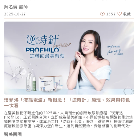
分子，直接活化真皮層內的纖維母細胞，誘導膠原蛋白與彈力蛋白新生。這
脂肪 打造柔軟真實的胸型適合誰 怎麼做 最有效將給妳完整觀念與安心評估
種「1+1 > 2」的協同作用，讓 Profhilo 在進入皮膚後，能像液態電波一
吳名倫 醫師
依據重點摘要：0:00 #她說他說0:40 #自體脂肪隆乳v.s.#假體隆乳 想要哪
樣迅速擴散，全面性地改善膚質。三、 3 種細胞與 5 種蛋白：解開「液態
一樣？1:02 關於手術安全性 #自體隆乳2:12 不同的抽脂方式 #脂肪存活率
2025-10-27
1557
收藏
電波」的逆齡關鍵在辰美學的診間，我常跟客戶解釋，Profhilo 就像是為
會一樣嗎？3:16 關於抽脂安全 #脂肪栓塞問題 ？4:09 關於手術安全性 #矽
肌膚施加了一種「啟動指令」。它不僅僅是補水，而是啟動了「3+5 逆齡機
膠隆乳相關影片：• 罩杯升級前必看，自體脂肪豐胸解析！ EP20• 男生
制」： 活化 3 種關鍵細胞： 纖維母細胞：這是皮膚的「膠原工廠」。 角質
女乳好尷尬，胸部困擾的隱藏原因你有嗎？ EP24• 抽就對了？抽脂局部雕
形成細胞：強化表皮防禦力，讓肌膚看起來更細緻、有光澤。 脂肪幹細
塑大解密，它沒想像可怕！EP31---LINE
胞：幫助恢復皮下組織的飽滿感，減緩隨著年齡增長的皮下萎縮。 啟動 5
@aclinichttps://lin.ee/zGPja49▼詢問整形大小事https://answer-
種關鍵結構蛋白：包括 I 型、III 型、IV 型、VII 型膠原蛋白以及最關鍵的彈
clinic.com/▼詢問皮膚大小事https://answer-skin.com/▼詢問變美大小
力蛋白。這種全方位的重塑效果，能讓下顎線變清晰，讓細紋從底層淡化。
事https://answer-skincare.com/安瑟美膚整形外科診所
這就是為什麼它被暱稱為「液態電波」。電波是靠「熱能」刺激新生，而
FBhttps://www.facebook.com/AnswerClinic安瑟美膚整形外科診所
Profhilo 是靠「生物分子信號」啟動新生。對於皮膚薄、怕痛或不適合高
IGhttps://www.instagram.com/aclinic.group/吳名倫醫師：Dr.Allen 整
能量儀器的客戶來說，這是一個非常理想的選擇。四、 蔡醫師的精準美
形醫美體塑學苑https://www.facebook.com/drallenbody吳名倫醫師
學：BAP 五點拉提點位解析施打 Profhilo 是一門藝術。我們採用國際標準
IGhttps://www.instagram.com/psdr_allen/安瑟美膚整形外科診所地
的 BAP（Bio Aesthetic Points）五點拉提打法，這五個點是避開重要血
址：臺北市大安區安和路一段113號2樓之1電話：（02）7709-9398
管、精準對準臉部支撐結構的黃金位置： [1] 顴骨高點： 位於顴骨最突出的
地方，需離眼睛外側至少 2 公分。能像掛鉤一樣，為中臉提供向上向外的支
撐力。 [2] 鼻翼與瞳孔垂直線交界： 在鼻翼與耳廓之間畫出水平線，再從瞳
孔中線畫垂直線，兩線交交叉處作為注射點。能有效改善法令紋，飽滿面中
部。 [3] 耳廓下前緣： 位於耳廓下緣的前方約 1 公分處。是收緊臉部外側
輪廓、強化下頷線條的關鍵。 [4] 下頷嘴角交界： 在下巴中軸線的三分之一
處畫垂直線，再向唇角方向移動 1.5 公分。可以修飾木偶紋，改善嘴角下
垂。 [5] 下顎角前緣： 位於下顎角前側約 1 公分處。幫助拉緊腮幫子多餘
璞菲洛「液態電波」新概念！「逆時針」原理、效果與特色
的鬆弛組織，讓下顎線條清晰。五、 哪些部位最適合 Profhilo 逆時針？
Profhilo 逆時針之所以能成為抗老界的寵兒，不僅是因為它的成分純淨，
一次看
更因為它解決了傳統醫美難以觸及的「盲區」。它不靠體積填充，而是透過
在醫美技術不斷進化的2025年，來自瑞士的創新玻尿酸療程「璞菲洛
「液態拉皮」的概念，從根本提升肌膚彈性。以下四個部位是我在臨床運用
Profhilo」正式引進台灣，立即成為醫美新寵。不同於傳統玻尿酸著重於填
中最推薦的：1. 臉部液態拉皮：BAP 五點精準誘導這是 Profhilo 的核心應
補凹陷或塑形拉提，璞菲洛主打「逆時針保養」概念，透過專利技術從肌膚
用。與傳統玻尿酸增加臉部「厚重感」或「體積支撐」的邏輯完全不同，
底層啟動膠原蛋白與彈力蛋白新生，達到自然緊緻、深層修復的劃時代效
Profhilo 本質上是液態拉皮。我們採用國際標準的 BAP（Bio Aesthetic
果。 Profhilo更邀請郭台銘夫人曾馨瑩擔任形象大使，迅速成為市場焦
Points）五點注射法，這五個點是避開重要血管、精準將玻尿酸導入真皮層
醫美圈圈
點。我們將帶你全面認識這項創新療程，從作用原理、五大特色到適合對象
的黃金位置： 顴骨高點：啟動中臉肌膚的生物重塑，優化張力。 鼻翼瞳孔