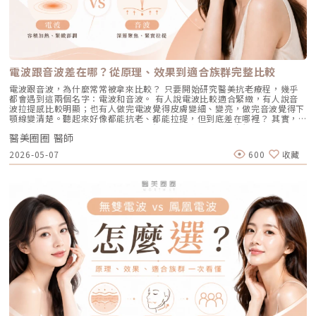
度的保濕與抗氧化精華。適合誰：出油粉刺型毛孔、怕痛不敢打雷射、想作
知的肝斑。四、發炎後色素沉澱（PIH）痘痘、皮膚受傷、過度刺激後，都
1726nm 波長針對的是「油脂」而非「黑色素」，因此適用於 Fitzpatrick
為重要活動前的急救保養者。效果與特色：做完當下皮膚立刻感受到「會呼
可能留下深淺不一的色沉。以上原因造成斑點呈現不同的「深度」「密度」
膚色分類的 I 到 VI 型（包含極深色肌膚），安全性極高。AviClear 戰痘雷
吸」的潔淨感，毛孔因為髒污被清空並喝飽水，視覺上會立刻變得細緻，且
與「分布」，也使除斑變得不再只是把黑色素擊散這麼簡單。只要能量不
射 常見 QA 總整理在決定進行療程前，大家心中難免還有一些疑問。我們
無恢復期。2. 光電雷射：皮秒雷射（搭配特殊透鏡）原理：皮秒雷射
足，改善有限；能量過強，又可能刺激皮膚，造成修復期延長、色素反應，
整理了討論度最高的幾個問題：Q1：打 AviClear 戰痘雷射會痛嗎？需要敷
（Pico Laser）是目前詢問度最高的縮毛孔療程。核心在於加上了「蜂巢透
甚至讓斑點反覆出現。也因為色素問題本身複雜，傳統除斑療程才會讓人覺
麻藥嗎？A：疼痛度極低，多數患者甚至不需要敷麻藥！怕痛的人有福了！
鏡」或「聚焦透鏡」。這能在不破壞表皮的情況下，將雷射光束匯聚，在真
得「效果不一定穩定」。要真正提高治療的成功率，關鍵就在於是否能更精
AviClear 搭載了專利的「AviCool™ 藍寶石冷卻技術」，探頭在雷射擊發的
皮層產生「空泡效應（LIOB）」。這就像是在皮膚深層進行微小的破壞，
準、穩定地處理不同深度的黑色素，同時降低熱傷害。什麼是 Reepot AI時
前、中、後都會持續為肌膚表面降溫。治療過程中，主要會感覺到探頭冰冰
電波跟音波差在哪？從原理、效果到適合族群完整比較
藉此喚醒肌膚的自癒機制，大量刺激膠原蛋白與彈力纖維新生，進而把毛孔
光雷射？從技術重新理解除斑Reepot AI時光雷射是一款以 532 nm 綠光為
涼涼的，伴隨輕微的溫熱感或是像被橡皮筋輕彈的感覺。相較於傳統雷射或
周圍的凹陷給「撐」起來。適合誰：輕中度的老化型毛孔、輕微淺層痘疤、
基礎，並結合 AI 影像分析的智慧型色素雷射，已通過美國 FDA、韓國
手工清粉刺的痛楚，整體舒適度大幅提升，輕鬆就能完成療程。Q2：我現
電波跟音波，為什麼常常被拿來比較？ 只要開始研究醫美抗老療程，幾乎
想同時改善膚色不均與暗沉的人。效果與特色：熱傷害小，術後通常只會紅
KFDA 與台灣 TFDA 核可。它的設計目的，是讓除斑治療更精準、更安全，
在正在吃口服 A 酸，可以打 AviClear 嗎？A：建議先與主治醫師討論。一
都會遇到這兩個名字：電波和音波。 有人說電波比較適合緊緻，有人說音
腫1~3天，幾乎不影響日常生活。是目前 CP 值極高的定期保養型雷射。3.
也更符合亞洲膚質對低熱傷害的需求。透過AI智慧影像掃描技術，系統能先
般來說，口服 A 酸會讓皮膚變得比較薄且脆弱。多數醫師會建議在停用口服
波拉提感比較明顯；也有人做完電波覺得皮膚變細、變亮，做完音波覺得下
重度凹洞救星：UP雷射原理：如果是屬於嚴重的「疤痕/凹洞型毛孔」，皮
辨識斑點的深度與分布，使能量設定更具科學依據。在治療作用上，
A 酸至少 1 到 3 個月後，讓皮膚屏障稍微恢復，再來進行雷射治療會比較
顎線變清楚。聽起來好像都能抗老、都能拉提，但到底差在哪裡？ 其實，
秒雷射可能不夠力，這時候就需要汽化型雷射上場。例如 UP雷射
Reepot 搭載超低溫冷卻機制，能在能量擊發的同時以低溫保護皮膚，降低
安全。Q3：如果我只有局部（例如下巴）長痘痘，可以只打局部嗎？A：通
電波和音波最大的差別，不是「哪一個比較厲害」，而是它們使用的能量不
（UltraPulse），它能將能量精準且極深地打入真皮層甚至皮下組織，切斷
紅腫與熱刺激。其能量原理以機械式震動分散黑色素為主，而非單純依賴高
常建議「全臉治療」效果最佳。皮脂腺是分佈在全臉的，雖然目前只有下巴
醫美圈圈 醫師
同、作用的層次不同，適合處理的老化問題也不同。 簡單來說： 電波偏向
硬化的纖維化疤痕組織，進行深層的肌膚重建。適合誰：嚴重的冰鑿型痘
熱破壞，因此對周邊組織更溫和。簡單來說，它讓除斑從過去較不穩定的模
在發炎，但其他區域的皮脂腺可能也處於過度活躍的狀態。全臉均勻施打可
改善皮膚的鬆、細紋、膚質與緊緻度。 音波偏向改善輪廓的垂、嘴邊肉、
疤、嚴重凹洞型毛孔粗大。效果與特色：效果非常強大且顯著，但相對的
2026-05-07
600
收藏
式，提升為更可控、恢復期更短的療程設計。Reepot 三大核心技術：讓除
以達到整體控油、預防其他部位未來爆發的效果。當然，醫師在施打時，會
下顎線與深層支撐。 例如：如果把臉比喻成一棟房子，電波比較像是在整
「破壞力」也強。術後會有明顯的點狀結痂、流組織液，恢復期較長（約需
斑更精準、安全、穩定在眾多除斑雷射中，Reepot 之所以被視為新一代的
針對正在發炎的嚴重區域特別加強能量。Q4：三次療程結束後，一輩子都
理牆面，讓表面變得更平整、更緊；音波則比較像是在加強地基與支撐結
7~10 天），需要有耐心細心照護。4. 緊緻抗老新趨勢：微針電波（如E電
智慧型選擇，關鍵在於它結合了精準分析、冷卻保護與機械式作用三大技
不會再長痘痘了嗎？A：雷射不是魔法，日常保養依然重要。AviClear 能大
構，讓整體輪廓往上撐起來。電波是什麼？重點在 RF 射頻加熱與緊緻電波
波 Exion、無限電波 Potenza）原理：結合了「微針」與「電波（RF）」
術，不只是把能量打在斑點上，而是以更科學、更安全的方式處理色素問
幅萎縮皮脂腺，把出油量降到極低，讓長痘痘的機率降到最低。但人體是有
拉提使用的是 RF 射頻能量。RF 是 Radiofrequency 的縮寫。原理是透過
雙重優勢。透過極細的微針穿透表皮，在到達真皮層特定深度時瞬間釋放電
題。AutoDerm 智慧影像分析系統在正式治療前，系統會先掃描肌膚，辨識
自我修復機制的，經過數年後，部分皮脂腺可能會慢慢恢復部分功能。此
射頻能量在皮膚組織中產生熱能，讓膠原蛋白受熱收縮，並啟動後續的膠原
波熱能。這不僅能刺激膠原蛋白與彈力蛋白重組（改善老化型毛孔），微針
每一處斑點的分布、深度與範圍。這讓醫師不再只依賴肉眼判斷，而是能透
外，極端的壓力、嚴重的賀爾蒙失調依然可能引發零星的痘痘。但整體來
蛋白新生與重組。很多人一聽到「加熱」會覺得很抽象，電波不是只打一個
的物理性破壞與電波熱能，還能破壞過度活躍的皮脂腺（改善出油型毛
過影像資訊調整能量，讓治療更客製化、也更一致。對於斑點多、深淺不一
說，膚況絕對會比治療前穩定非常多。許多人會選擇在 1 到 2 年後，將
點，而是讓一段皮膚組織被均勻加熱。當皮膚裡的膠原纖維遇到適當熱能，
孔）。適合誰：混合型毛孔（又油又鬆弛）、肝斑體質不適合打高能量雷射
或分布不規則的人來說，這項技術能有效提升治療的精準度。CPTL 超冷卻
AviClear 作為年度的「控油進廠保養」來施打一次。Q5：打完 AviClear 後
就像鬆掉的彈力網被重新收緊，視覺上會有比較緊、平整的感覺。所以電波
者、想全面提升膚質緊緻度的人。效果與特色：因為熱能在皮膚深層釋放，
保護除斑過程中最令人擔心的副作用之一，就是因熱能過高造成紅腫、脫
有修復期嗎？該怎麼保養？A：由於屬於「非侵入性」的安全療程，術後皮
常見的效果感受包括：皮膚變緊、細紋變淡、毛孔視覺變細緻、臉部鬆弛感
表皮的熱傷害極小，退紅快（通常隔天即可上妝）。對於膚質的「整體優
皮，甚至反黑。CPTL 的作用是在雷射擊發的同時迅速降溫，使肌膚保持在
膚最多只會有輕微的泛紅，通常在幾個小時到一天內就會自然消退，完全不
改善、膚質變得比較平滑。也因為電波比較強調「皮膚緊緻」和「膚質改
化」有非常亮眼的表現。5. 物理性微創重建：得美微針筆（Dermapen）原
低溫狀態，避免熱能向周圍擴散。皮膚被冷保護包覆後，不僅治療時更舒
影響日常上班上課。術後的保養也非常簡單：只要做好「基礎保濕」與「確
善」，所以如果困擾的是臉看起來鬆鬆的、眼周或嘴邊有細紋、臉頰摸起來
理：透過儀器上極細微的針頭，在肌膚表層每秒創造出1,920的微小穿刺通
適，也能減少後續的發炎反應，讓整體修復期縮短許多。VSLS色素冷剝離
實防曬」，並在術後一週內暫停使用美白、酸類或去角質等刺激性產品即
不夠緊實，電波通常會是可以評估的方向。但要注意，電波不是做完就立刻
道。這種「微破壞」能直接啟動肌膚天然的傷口癒合機制，刺激膠原蛋白與
技術在 532 奈米波長下，Reepot 的能量並非以高熱燒灼黑色素，而是以機
可。對於忙碌的現代人來說，是非常友善的午休醫美選擇。拿回肌膚的主導
變成另一張臉。效果通常會分成兩個階段：一部分人會先感覺皮膚有收緊
彈力蛋白增生。更棒的是，這些微通道能像海綿一樣，大幅提升後續保養精
械式的震動作用使色素顆粒鬆動、分離，再交由身體自然代謝。這項機制能
權，抗痘不再是一場苦戰青春痘從來就不只是一個表面的皮膚問題，它更深
感，後續則會隨著膠原蛋白慢慢新生，讓緊緻度逐漸出現。音波是什麼？重
華（如生長因子、高濃度玻尿酸）的吸收率，達到加乘的養膚效果。適合族
同時保護真皮層的血管結構，減少對健康組織的影響，讓整個治療更溫和，
刻地牽動著個人的自信心與社交生活。過去，嚴重痘痘肌患者往往陷入兩
點在聚焦超音波與深層拉提音波拉提使用的是 聚焦式超音波能量，常見名
群：老化型毛孔、淺層凹洞型毛孔、膚質粗糙者，以及對部分能量型療程較
也降低出現過度刺激或色素反應的可能性。透過這三項核心技術的搭配，
難：任憑痘痘反覆肆虐，或是無奈忍受口服藥物的強烈副作用。隨著 2026
稱包含 HIFU、MFU 或 MFU-V。它的特色是可以把能量聚焦到皮膚深層，形
為敏感、希望降低反黑風險的族群（實際仍需由醫師評估）。效果與特色：
Reepot 不只是單純「把斑點打掉」，而是以更安全、更穩定的方式改善色
年新一代抗痘武器AviClear 戰痘雷射（1726nm）問世，無疑為醫學美容界
成一個個熱凝結點，刺激組織收縮與膠原蛋白新生。部分音波療程可透過不