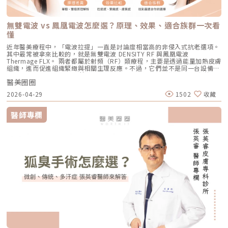
因為沒有雷射或電波的「熱傷害」，所以術後照顧相對簡單，反黑機率極
素問題，也更符合現代人對於恢復期短、風險低的期待。Reepot 為何能將
與深受痘痘困擾的患者，提供了一個全新、安全且具備極長效性的無藥物解
同深度探頭，將能量作用到接近深層支撐結構的位置，例如常被討論的
低。做完後通常會有 1~3 天的微泛紅，能溫和改善膚質與毛孔細緻度的新
斑點一撕即除？人工皮代謝讓改善更有感為什麼 Reepot 能做到治療後「撕
答。它成功將抗痘戰場，從伴隨負擔的全身性藥物代謝，精準轉移至局部的
SMAS 筋膜層。SMAS 是臉部支撐結構的一部分，傳統拉皮手術也會處理這
興療程。醫美療程怎麼選？重點大評比為了讓你更清楚怎麼挑選，我們整理
除人工皮時同步帶走斑點」？這與它的能量作用與術後設計密切相關。
皮脂腺控制，從源頭阻斷致痘環境。如果你也厭倦了反覆擦藥、吃藥的無盡
個層次。音波的概念，就是透過非侵入式方式，把能量送到較深層的支撐結
了五大主力療程的比較表：療程後的關鍵：醫美術後保養黃金法則許多人投
無雙電波 vs 鳳凰電波怎麼選？原理、效果、適合族群一次看
Reepot 透過 532 nm 能量搭配冷剝離技術，使表層黑色素逐漸被帶向角質
輪迴，渴望重新擁有一張清爽、穩定、不易泛油光的健康臉龐，建議尋求專
構，幫助輪廓往上拉。所以音波常見的效果感受包括：下顎線變清楚、嘴邊
入療程本身，卻忽略術後照護的重要性，可能影響修復效果，甚至增加色素
層；治療後覆蓋的人工皮則提供穩定、封閉式的修復環境，讓色素在代謝期
懂
業醫師進行完整的膚況評估。透過精準的雷射療程規劃，為自己預約一個遠
肉改善、臉部線條變順、雙下巴或下半臉鬆垂感變少。如果你的困擾不是細
沉澱風險。掌握以下三大原則，有助於穩定膚況並延續療程效果：1. 加強保
間被更完整地固定在表皮。當人工皮在回診時由專業人員取下，老化角質連
離痘疤與油光的全新未來！
紋，而是「臉往下掉」、「輪廓線越來越模糊」、「拍照時下半臉變重」，
濕修護雷射或電波療程後，肌膚屏障暫時較為脆弱，容易出現乾燥與水分流
近年醫美療程中，「電波拉提」一直是討論度相當高的非侵入式抗老選項。
同部分色素會一併脫落，因此能呈現出「一撕即除」的改善效果。以冷卻保
音波通常會比電波更貼近你的需求。不過音波也不是越深越好、越痛越有
失。建議選擇成分單純、無香精與酒精的保濕與修護產品（如玻尿酸、神經
其中最常被拿來比較的，就是無雙電波 DENSITY RF 與鳳凰電波
護與機械式震動相結合的方式，讓斑點代謝更有感，也讓治療成果更直觀。
效。不同部位需要不同探頭、不同深度與不同發數，醫師必須依照臉型、脂
醯胺），協助維持肌膚修復所需的穩定環境。2. 落實防曬措施術後肌膚對紫
Thermage FLX。 兩者都屬於射頻（RF）類療程，主要是透過能量加熱皮膚
誰適合做 Reepot？讓你一眼就能找到自己的定位Reepot 特別適合以下肌
肪厚度、骨架與皮膚狀況去規劃。打錯層次、能量過高或發數不合適，都可
外線較為敏感，建議使用足夠防曬係數（如 SPF30–50 以上），並搭配帽
組織，進而促進組織緊緻與相關生理反應。不過，它們並不是同一台設備，
膚需求： 曬斑、雀斑、老人斑、顴骨母斑 膚色暗沉不均，看起來不夠乾淨
能影響效果與安全性。電波、音波、傳統拉皮手術差異表 項目 電波拉提 音
子、陽傘等物理性防曬，以降低色素沉澱的風險。3. 避免刺激性保養於恢復
也不只是名稱不同而已。 簡單來說： 鳳凰電波較常被用於輪廓緊緻與拉提
做過除斑，但怕反黑、怕紅腫 希望治療後恢復期短、隔天能上班 膚質偏薄
波拉提 傳統拉皮手術 療程原理 使用RF射頻能量，透過熱能刺激膠原蛋白收
期間內，應暫停使用酸類（如果酸、水楊酸）、A醇、去角質及高刺激性美
醫美圈圈
需求，屬於單極射頻應用的代表療程； 無雙電波則為結合單極與雙極射頻
或偏敏感，不敢嘗試侵略性太高的治療Reepot AI時光雷射的效果：一次能
縮與新生 使用聚焦式超音波能量，將熱能聚焦到特定深度，刺激組織收縮
白產品。實際恢復時間會依療程種類與個人膚況不同，建議依照醫師指示逐
的複合式電波療程，常被用於同時兼顧緊緻與膚質改善。 根據原廠資料，
改善什麼？以下為臨床上常見改善情況（效果因個人皮膚而異）： 斑點淡
與膠原蛋白新生 透過外科手術方式，移除多餘皮膚，並重新拉提、固定鬆
2026-04-29
1502
收藏
步恢復日常保養。毛孔粗大常見問題Q&A Q1：做完醫美，毛孔就可以「完
Thermage 為非侵入式射頻療程，可應用於肌膚緊緻與平滑需求；而
化明顯 膚色提亮、均勻度提升 老人斑變淡、邊界變柔和 妝感變乾淨，妝更
弛組織 作用方向 偏向皮膚緊緻、細紋、膚質與鬆弛感改善 偏向深層支撐、
全消失」嗎？ 這是不切實際的期望喔！毛孔是皮膚正常的生理結構，不可
DENSITY 則採用單極與雙極射頻能量，可作用於不同皮膚層次。 這也是為
貼更亮 肌膚質地有細緻感Reepot 術後恢復期與照護指南Reepot 最大優勢
輪廓拉提、下顎線與嘴邊肉改善 偏向明顯鬆弛、下垂組織與多餘皮膚的結
能完全消失不見。醫美療程的目標是讓變大、變形毛孔「縮小、變淺」，讓
什麼許多人在選擇療程時會產生疑問： 我需要的是「輪廓拉提」，還是
之一就是修復期短。常見反應淡淡泛紅：1–3 天斑點結痂／色素加深：3–7
醫師專欄
構性改善 常見作用層次 真皮層、皮下組織，依儀器與能量設定不同 真皮
肌膚在視覺上達到平滑、細緻的效果，也就是俗稱的「水煮蛋肌」狀態。
「膚質細緻」？ 我適合鳳凰電波，還是無雙電波？ 兩者是否可以搭配施
天代謝期：1–2 週術前事項1. 治療部位若有傷口、感染或過敏發炎需等肌膚
層、皮下組織、筋膜層等不同深度，依探頭與機型不同 皮膚、皮下組織、
Q2：打雷射縮毛孔，皮膚會不會越打越薄？ 正確的雷射治療不但不會讓皮
作？ 以下將用較好理解的方式，帶你一次釐清兩者差異。什麼是鳳凰電波
恢復後再施作。2. 有心律調節器、光敏感或慢性疾病者需由醫師評估安全
SMAS筋膜層等，依手術方式不同 適合部位 臉部、眼周、下顎線、頸部、身
膚變薄，反而會因為刺激真皮層膠原蛋白新生，讓肌膚變得更厚實、更有彈
Thermage FLX？鳳凰電波的正式名稱是 Thermage FLX，為台灣索塔
性。3. 孕婦、哺乳者與近期使用光敏藥物者不建議進行光電療程。4. 三個
體局部等，依機型適應症與醫師評估 額頭、眉眼、下半臉、下顎線、雙下
性！但前提是「間隔時間要充足」且「能量掌控得當」，過度頻繁的施打才
SoltaTaiwan Limited旗下的射頻設備。根據台灣原廠資料，Thermage
月內做過深層換膚或磨皮者需與醫師確認治療時機。5. 術前請避免日曬並停
巴、頸部等，依機型與探頭而定 臉部、下半臉、頸部等明顯鬆弛部位 主要
有可能破壞皮膚屏障。Q3：改善毛孔粗大，通常需要打幾次才有效？ 醫美
FLX 採用單極電容耦合射頻技術。所謂「電容耦合」，簡單來說就是能量透
止酸類、去角質與刺激性保養品。這些都有助於減少反黑。術後照護1. 人工
效果 緊緻肌膚、改善細紋、膚質變細緻、鬆弛感下降 拉提輪廓、改善嘴邊
不是變魔術，通常需要一個「療程」的規劃。以皮秒雷射或微針電波為例，
過皮膚表面傳導進入皮膚內部，無需破壞皮膚結構。它的特色是「單極電
皮需連續貼著約 14 天且不可自行撕除。2. 若人工皮翹起或濕潤可加貼更大
肉、下顎線模糊、臉部下垂感 改善明顯鬆弛、下垂與多餘皮膚，拉提幅度
通常會建議進行 3~5 次（每次間隔約 4~6 週）為一個完整療程。不過，多
波」。是能將熱能傳遞到較深層的皮膚組織，形成較廣泛的容積式加熱。一
片人工皮加強固定。3. 術後兩週內避免三溫暖、蒸氣、劇烈流汗與飲酒。4.
通常較明顯 適合對象 皮膚開始鬆、細紋變多、毛孔或膚質變粗、想讓臉看
數人在第 2 次治療後，就會感覺到上妝變得服貼、出油量減少的明顯變化
般民眾常聽到的「電波拉提」、「緊緻輪廓」、「改善鬆弛」，多半就是從
請按時回診由專業人員移除人工皮並檢查膚況。5. 如出現紅腫、刺癢或滲出
起來更緊緻的人 輪廓開始下垂、嘴邊肉明顯、下顎線不清楚、下半臉變重
了。Q4：我是容易泛紅的敏感肌或酒糟肌，也能做醫美縮毛孔嗎？需經醫
這類療程概念延伸而來。由於屬於非侵入式，不需要手術或注射，且通常恢
應立即聯絡診所處理。6. 色素代謝期間避免使用磨砂、卸妝棉與去角質產
的人 中重度鬆弛、皮膚明顯下垂、多餘皮膚較多，且能接受手術恢復期的
師審慎評估。敏感肌或酒糟肌因皮膚屏障較脆弱，若在發炎尚未穩定的情況
復期較短；效果可能在療程後逐漸顯現，並隨著時間持續變化。鳳凰電波適
品。7. 修復期需加強保濕並確實做好防曬。Reepot 的優勢到底在哪？與傳
人 麻醉方式 多數不需麻醉，或依疼痛耐受度使用表面麻醉、舒緩方式 依機
下進行高能量雷射，可能增加泛紅加劇或刺激反應的風險。因此治療重點通
合施打族群鳳凰電波比較常被期待用在以下需求： 臉部鬆弛感 下顎線不清
統雷射比較 療程項目 傳統除斑雷射 Reepot AI時光雷射 冷卻保護 冷卻可能
型、能量與個人耐受度，可能不需麻醉或搭配舒緩方式 通常需要局部麻
常會先放在「穩定膚況與降低發炎反應」，並依個別狀況調整可能的誘發因
楚 嘴邊肉或輪廓線變模糊 眼周細紋與鬆弛 身體局部肌膚鬆弛 常被作為年度
較簡單、 熱傷害風險較高 -2°C 到-6°C冷卻 +血管保護， 反黑風險較低 精
醉、舒眠麻醉或全身麻醉，依手術範圍而定 療程時間 約45分鐘至2小時，
素。待肌膚穩定後，再由醫師評估選擇較溫和的療程，例如微針類療程或能
型保養選項之一不過要特別注意，任何非侵入式儀器療程都不是拉皮手術，
準度 多仰賴醫師經驗判斷 斑點範圍、能量輸出 AI影像分析＋自動調能增精
依部位與發數不同 約30分鐘至1.5小時，依部位與發數不同 約2至4小時以
量可精準控制的微針電波，以循序漸進方式改善毛孔粗大與膚質細緻度。
也不是填充療程。它比較適合用來改善輕度到中度鬆弛，若已經有明顯皮膚
準 舒適度 熱感明顯，需敷麻 即時冷卻系統，可不需敷麻 反黑風險 較高 較
上，依手術範圍與複雜度不同 修復期 多數人修復期短，可能有暫時泛紅、
Q5：我平常有在擦酸類或A醇縮毛孔，做醫美前後需要停用嗎？建議暫停使
下垂、脂肪位移或組織支撐不足，仍需要由專業醫師評估是否需搭配其他療
低 混合型斑點 需搭配其他療程，分次處理 AI辨識斑點深淺類型， 能同步處
腫脹或熱感 多數人修復期短，可能有暫時泛紅、痠脹、觸痛感 修復期較
用，但實際時間需依療程種類與個人膚況調整。酸類（如果酸、水楊酸）與
程。什麼是DENSITY RF無雙電波 ？無雙電波的英文名稱為 DENSITY，由
理多種斑點 療程次數 修復期 可能需多次，修復期較長 單次有感改善、修復
長，可能有腫脹、瘀青、傷口照護與拆線需求 效果出現時間 部分人術後先