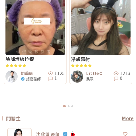
提感如果你的主要困擾是「臉部鬆弛」、「下顎線不清楚」或「嘴邊肉變明
程，通常約 2～3 週即可視膚況安排；若是皮秒、飛梭、強效換膚或注射等
事：這療程到底有沒有符合你的臉部狀況？同樣是音波，有人需要加強下顎
顯」，鳳凰電波通常是較常被討論的選項之一。其應用多與輪廓緊緻與鬆弛
刺激性較高的項目，建議至少間隔 4 週再評估。適當的間隔能降低反黑與過
線，有人需要處理嘴邊肉；同樣是電波，有人重點在眼周細紋，有人重點在
改善相關，常見於臉部、眼周與身體的緊緻與平滑需求。2. 膚質感如果你的
度刺激的風險，也讓後續療程效果更穩定。Q6：Reepot 的療程費用大約是
臉頰鬆弛。規劃不同，效果自然也會不同。所以選療程時，不只要問「多少
問題不是明顯鬆弛，而是「皮膚看起來粗」、「毛孔明顯」、「妝感不服
多少？Reepot 的價格會依照治療部位、所需的能量深度、是否搭配其他療
錢」，也要問清楚：使用什麼儀器？施作哪些部位？大約發數或治療範圍怎
貼」或整體氣色較疲累，無雙電波的複合式能量設計相對較符合這類需求。
程以及整體規劃次數而有所差異。一般費用多落在一萬至三萬多元之間，但
麼規劃？為什麼我的狀況適合這個療程？第三，確認儀器來源、探頭耗材與
除了緊緻效果外，也常被用於膚質細緻與整體質感提升，因此常被市場定位
實際金額仍需依個人斑點狀況與療程組合評估後才能確認。建議先安排諮
施作人員電波音波屬於能量型醫美療程，安全性和儀器來源、探頭耗材、操
為入門型抗老或精緻型電波療程。3. 自然度兩者都屬於非侵入式療程，因此
詢，由專業醫療人員確認膚況後提供最適合的治療方案與費用。Q7：
作經驗都有關。建議選擇前可以確認是否為合法原廠認證儀器、是否使用原
通常不會像手術或填充療程一樣產生立即的結構性改變，效果多半呈現為漸
Reepot 術後的人工皮需要貼多久？Reepot 治療後會在局部覆蓋人工皮，
廠探頭或合規耗材，以及是否由合格專業醫療人員評估與操作。另外，醫師
進式、自然型。常見的效果訴求差異在於：鳳凰電波多偏向輪廓線條與緊緻
主要是保護剛治療的肌膚並協助屏障修復。人工皮不建議自行撕除，多數人
的臉部解剖概念與美感判斷也很重要。因為電波音波不是「能量越強越
感的提升；無雙電波則較偏向整體膚質細緻、緊實與光澤感的改善。哪一種
會在約兩週左右回診時，由醫療人員視膚況協助取下。人工皮脫落後，治療
好」，而是要看你的皮膚厚度、脂肪量、鬆弛程度、臉型比例去調整。過度
比較痛？無雙電波真的比較不痛嗎？疼痛感是很多人選療程時最在意的問
部位的色素也會在這段期間逐漸代謝、變淡。斑點帶來的影響，往往不只是
治療不一定更漂亮，反而可能不自然或效果不如預期。第四，效果需要時
題。以療程設計來看，鳳凰電波因為以單極射頻為主，能量感通常會比較明
外觀變化，更讓人感到氣色黯淡、不如以往。隨著醫美技術不斷推陳出新，
間，不要用術後當天判斷成敗電波和音波都是透過熱能刺激膠原蛋白反應，
顯。部分人會形容為熱、刺、酸、脹，尤其在骨感較明顯或皮膚較薄的位
Reepot AI 時光雷射為色素治療帶來更精準、可控的方式，讓除斑不再停留
不是做完當天就完成全部效果。部分人術後會先感覺皮膚變緊、輪廓比較
置，感受可能更強。無雙電波則因為設計上有SAC智能冷卻系統與RIC即時
在效果難預測的時代。期望這篇文章能幫助你清楚掌握除斑方向與選擇，在
臉部埋線拉提
淨膚雷射
順，但真正的膠原蛋白新生與重組，通常需要數週到數月慢慢發生。所以做
阻抗偵測補償系統等設計，因此為舒適度較高的電波療程。但這裡要講清
規劃療程時，也建議由專業醫師根據膚況量身評估，找到最適合、安全的改
完後不要急著用第一天的樣子判斷有沒有用，也不要因為短期內沒有巨大變
楚：不痛不代表完全沒感覺，舒適也不代表每個人都一樣。疼痛感會受到很
善方式。★溫馨提醒★小編要提醒大家，醫療並非單純的商業交易，所有的
化就立刻否定療程。非侵入式拉提的特色通常是漸進、自然，而不是突然大
多因素影響，包括： 個人耐痛程度 施作部位 能量設定 是否敷麻 醫師手法
療程都伴隨著風險。因此，作為消費者應該謹慎選擇合適的醫療方案，以確
幅改變。第五，不要期待一次療程解決所有老化問題臉部老化不是只有皮膚
1125
1213
胡季倫
LittleC
皮膚厚薄與骨感程度 當天身體狀態所以比較精準的說法是：無雙電波通常
保安全與健康。
鬆而已，還可能包含膠原蛋白流失、脂肪位移、骨架支撐變弱、皮膚厚度改
1
0
認證醫師
民眾
被定位為舒適度較佳；鳳凰電波能量感通常較明顯。但實際感受仍需依個人
變等不同層次的問題。電波可以改善皮膚緊緻度與膚質，音波可以幫助輪廓
狀況而定。常見迷思一：鳳凰電波一定比無雙電波強嗎？不一定。「強」要
拉提與深層支撐，但它們不一定能取代針劑、填充、雷射、手術或其他療
看你指的是哪一種強。如果說的是深層拉提、輪廓緊緻，鳳凰電波確實是經
程。比較正確的觀念是：電波音波不是萬能療程，而是抗老規劃中的一部
典代表。但如果是膚質、細緻度、毛孔與整體保養感，無雙電波可能更符合
分。真正適合你的方式，應該要根據你的老化程度、臉部條件、預算與期待
期待。這就像健身一樣，重訓和瑜伽都能讓身體變好，但目標不同。你想練
效果一起評估。電波音波常見問題 FAQQ1：電波跟音波哪個比較痛？不一
線條、核心、柔軟度，還是想增加肌力？療程也是同樣邏輯。選擇醫美療
定。電波多半是熱感、刺熱感；音波則常見深層痠脹感或一點一點的刺激
程，不是找「最紅的」，而是找「最符合目前需求的」。常見迷思二：電波
感。不過疼痛感會受到能量設定、施作部位、個人耐受度、儀器種類影響，
做完會立刻小臉嗎？很多人期待電波做完臉馬上小一圈，但這個期待需要調
不能單純說哪一個一定比較痛。Q2：電波音波做完會有修復期嗎？多數電
整。電波拉提不是抽脂，也不是溶脂，更不是削骨。它主要是透過射頻熱能
波音波屬於非侵入式療程，通常不需要像手術一樣長時間修復。不過部分人
刺激皮膚組織緊緻與膠原重塑，因此效果通常是逐步變化。有些人做完會覺
問醫生
More
可能會有短暫泛紅、腫脹、痠感或觸痛，通常會逐漸緩解。實際狀況仍需依
得臉比較緊、線條比較順，但真正的膠原變化通常需要時間。Thermage 官
個人體質與療程設定而定。Q3：年輕人適合做電波音波嗎？如果只是想預
方也提到效果可立即出現，並隨時間改善。所以比較合理的期待是：不是
防初老、改善膚質鬆弛，可以先從電波或其他較溫和的保養型療程評估。若
「瞬間換臉」而是「慢慢變緊、變順、變精緻」做電波前需要注意什麼？無
已經有明顯輪廓下垂，也可以和醫師討論音波。但年齡不是唯一標準，皮膚
沈欣儀 醫師
論選無雙電波或鳳凰電波，療程前都建議注意以下幾點： 近期是否懷孕或
厚度、脂肪量、鬆弛程度更重要。Q4：電波音波可以取代拉皮手術嗎？不