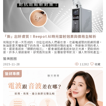
加強療程，以延續效果。Q4：頸紋、手部老化也能打嗎？ 可以。Profhilo
毛孔】：膠原蛋白流失的初老警報真皮層中的「膠原蛋白」和「彈力蛋白」
注皮脂腺的「源頭阻斷」作用原理：搭載專利 1726nm 波長，具備極高的
在頸部與手背同樣有良好表現，能改善乾紋與鬆弛，是全方位肌膚重建療
就像是撐起毛孔的堅固地基。隨著年齡增長，或是長期不防曬導致的「光老
「油脂專一性」，能穿透皮膚精準鎖定並加熱肥大的皮脂腺，使其萎縮。核
程。Q5：是否適合所有膚質？ 大多數人皆可接受，但孕婦、哺乳中女性與
化」，地基流失、失去支撐力，毛孔邊緣的肌膚就會順著地心引力往下垂。
心強項：直接從源頭切斷出油量並破壞痘痘的生長環境，主打極長效的抗痘
對玻尿酸過敏者不建議施打。Q6：哪些人適合做Profhilo？需要幾歲才能
4. 【缺水型毛孔】：肌膚乾旱造成的表面危機這點常被許多人忽略！當角質
與控油效果，非常適合追求長期穩定膚況、不想依賴藥物的人。2. CAPRI
做？Profhilo適合有初期老化、乾燥或鬆弛困擾的人，通常建議從30歲以後
層極度缺水時，毛孔周圍的表皮細胞會像失去水分的蘋果一樣乾癟、萎縮，
藍雷射（1450nm + 450nm）：控油＋殺菌的「雙效複合」作用原理：結
就可以評估施作。特別推薦給希望改善膚況，又不想讓五官改變或產生膨脹
無法飽滿排列。在細胞與細胞之間的縫隙變大之下，視覺上毛孔就顯得非常
合 1450nm 的熱能來縮減皮脂腺（控油），同時搭配 450nm 藍光直接消
感的人。Q7：施打Profhilo會很痛嗎？會不會腫？需要修復期嗎？療程過
明顯。5. 【疤痕型毛孔】：手癢硬擠留下的歷史遺跡嚴格來說這已經是「痘
滅表皮的痤瘡桿菌（殺菌）。核心強項：雙管齊下，對於臉上正在急性發
程簡單快速，使用極細針在臉部五個特定位點注射，疼痛感輕微。少數人會
疤」的範疇。過去長了嚴重的發炎性青春痘，或是手癢過度暴力擠壓，導致
炎、紅腫的痘痘，具有極佳的立即退紅與消炎效果，適合需要快速壓制大面
有暫時性紅腫或小腫塊，通常幾小時內可自然消退，不會影響日常活動。
真皮層組織嚴重受損。在傷口修復的過程中產生了纖維化拉扯，最終形成不
積發炎的患者。3. 傳統終極武器：口服A酸（Isotretinoin）作用原理：屬
Q8：Profhilo成分天然嗎？會不會引起過敏？Profhilo採用高純度、非動
可逆的凹洞。6. 【蟎蟲型毛孔】：隱形的微小房客在作怪我們的臉上本來就
於全身性的系統性治療。它能全面抑制皮脂腺分泌、使皮脂腺萎縮，同時促
物來源的玻尿酸，不含常見交聯劑成分，安全性高，過敏反應發生機率非常
有共生的「蠕形蟎蟲」，但當免疫力下降、皮脂分泌失衡，或是過度清潔破
進毛囊正常角化，並大幅減少發炎反應與痤瘡桿菌增生。核心強項：能夠一
「撕」出好膚質！Reepot AI時光雷射效果與價格全解析
低，並獲得歐盟CE安全認證。Profhilo璞菲洛是突破傳統玻尿酸觀念的療
壞皮脂膜時，蟎蟲就會大量異常繁殖。牠們會啃食皮脂、進出毛囊，蟲體的
次打擊痘痘的四大成因，對於嚴重型、結節囊腫型痘痘，或是對其他治療
程，不以填充為主，而是提升肌膚自癒力與膚質的「逆時針保養」新選擇。
排泄物與屍體會引發毛囊發炎，進而把毛孔撐大。如何從日常居家保養穩住
斑點並不是一天形成的，但往往成為人們最在意、也最難處理的肌膚困擾。
（包含抗生素、外用藥膏）無效的頑固型痘痘，具有極高的治癒率與長效
如果你渴望不影響生活的微創保養，並希望從根本改善膚質，Profhilo 絕
毛孔不失控？雖然保養品無法讓已經擴大的毛孔完全「縮回」，但正確的居
無論是夏天曬後留下的色塊、從青春時期伴隨的雀斑、熟齡後浮現的老人
性。需注意事項：伴隨較明顯的副作用，最常見包含嘴唇乾裂、皮膚乾燥脫
對值得你列入考量。在選擇療程前，務必諮詢專業醫師，評估自身膚況與適
家保養，能幫助控制毛孔不再進一步擴張，並改善整體膚質的平滑度。1. 溫
斑，還是看起來「髒髒的暗沉」，都會讓肌膚看起來缺乏光澤。更麻煩的
皮、眼睛乾澀等。此外，孕婦絕對禁用（具致畸胎性），療程期間需配合醫
合方案，才能真正達到年輕又自然的理想狀態。選擇合法診所、專業醫師與
和清潔，不過度刺激：選擇胺基酸系等溫和潔顏產品，一天清潔 1～2 次即
是，許多人做過雷射，卻常遇到反黑、反覆復發等狀況，讓人對除斑產生陰
師定期抽血監測肝功能與血脂，且通常需持續服用數個月至一年以上以達到
原廠產品，是安全變美的不二法門。★溫馨提醒★小編要提醒大家，醫療並
可。避免頻繁使用磨砂或強力去角質產品，以減少對皮膚屏障的刺激。2. 適
影。 Reepot AI時光雷射（仿單名為「蕾璞釹雅各雷射系統」，衛部醫器輸
標準的累積劑量。CAPRI 藍雷射與 AviClear 戰痘雷射最主要的差異，在於
非單純的商業交易，所有的療程都伴隨著風險。因此，作為消費者應該謹慎
度使用酸類，幫助代謝角質：對於油脂分泌較旺或粉刺型毛孔，可在醫師或
醫美圈圈
字第 037165 號）自 2025 年 7 月上市後便迅速受到關注，被視為色素治
「雷射波長」與「對油脂的吸收破壞力」。簡單來說，藍雷射主打「控油加
選擇合適的醫療方案，以確保安全與健康。
專業建議下使用酸類保養品： 水楊酸（BHA）：脂溶性，能深入毛孔幫助
療領域重要新進展。它重新定義了傳統除斑的思維，將以往以熱能為主的
殺菌」的雙效機制，適合用來對付輕中度的痘痘與毛孔粗大問題；而
2025-11-28
11282
收藏
油脂代謝，常用於黑頭與粉刺調理。 果酸（AHA，如甘醇酸、乳酸）：主要
「燒灼式破壞」，轉變為更精準、更可控的「震碎式處理」，再結合 AI 影
1726nm 的戰痘雷射則是專為「阻斷皮脂腺」而生，能精準且深度地破壞
作用於表層角質更新，改善肌膚粗糙。 杏仁酸：屬於果酸的一種但兼具親
像分析與超冷卻保護，使治療不僅更安全、也更貼近現代人追求的舒適與高
出油源頭，因此更適合用來拯救中重度發炎、滿臉油光，以及長年反覆發作
脂特性，屬較溫和的酸類選擇。3. 抗老成分 A醇（Retinol）：A醇是目前研
效率。對於過去因反黑、修復期長或效果不均而猶豫的族群而言，Reepot
的頑固型痘痘肌。誰最適合打 AviClear 戰痘雷射？如果符合以下任一情
醫師專欄
究較完整的抗老成分之一，可促進表皮更新，並間接支持膠原蛋白生成，對
的出現為除斑帶來全新的可能。 這篇文章就帶你理解Reepot 到底怎麼運
況，AviClear 將會是非常值得評估的投資： 口服藥物恐懼或不適應者：曾
於老化型毛孔與膚質粗糙有一定幫助。但 A醇具有刺激性，建議採取低濃
作？和你聽過的皮秒、傳統雷射有什麼不同？誰適合做、誰不適合？效果、
經吃過口服 A 酸但無法忍受乾燥脫皮，或是抽血發現肝指數異常而被迫停藥
度、循序漸進方式建立耐受。4. 防曬是關鍵保護：紫外線是造成膠原蛋白流
術後照護、價格又是多少呢？希望能讓你在做選擇前，有完整且中立的參
的人。 備孕中或哺乳中的女性：口服 A 酸有強烈的致畸胎性，停藥後仍需
失與肌膚老化的重要因素之一。長期日曬會加速毛孔鬆弛，因此無論晴雨都
考。為什麼斑點這麼難纏？了解色素成因，是選擇療程前最重要的一步許多
避孕一段時間；而戰痘雷射純粹是物理性光電治療，對全身系統無影響（但
應確實做好防曬（塗抹防曬乳或物理性遮蔽）。醫美療程如何精準對抗毛孔
人以為斑點只是「曬太陽造成的色塊」，但實際上臉上的每一顆斑，都可能
孕婦本身基於安全考量，雷射療程前仍須經醫師評估）。 滿臉油光、毛孔
粗大？如果你期待的是肉眼可見的改善幅度，相比起日常保養，專業的醫美
有不同來源。色素形成的原因多元，深度位置也不相同，因此在治療上自然
粗大者：即使目前沒有嚴重的發炎痘痘，但深受「中東油田」困擾，希望從
療程通常會是更直接且具效率的選擇之一。隨著醫美科技的不斷進步，針對
不能以單一方式應對。常見的斑點來源包括：一、紫外線長期累積的影響日
根本減少出油量的人。 作息不正常、壓力型成人痘：針對因為熬夜、壓力
不同成因的毛孔問題都有相對應的解方！1. 溫和深層清潔：海菲秀
曬會刺激黑色素細胞活躍，形成曬斑、雀斑或不均勻暗沉。二、基因與體質
大導致賀爾蒙波動，進而反覆在下巴、兩頰爆發的成人痘，精準破壞皮脂腺
（HydraFacial）原理：屬於非侵入性的保養。利用專利的負壓水渦流技
因素有些人天生黑色素細胞較敏感，斑點更容易在年輕時就出現。三、荷爾
能有效阻斷復發。 深色肌膚患者：過去許多雷射（如脈衝光、某些淨膚雷
術，溫和無痛地吸出毛孔深層的黑頭、白頭粉刺與多餘皮脂，同時導入高濃
蒙波動包含懷孕、避孕藥、壓力、作息不穩等，都可能使色素活躍，例如熟
射）在深色肌膚上容易引發熱傷害或色素沉澱（反黑）。AviClear 的