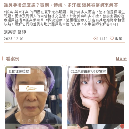
A醇會促進角質代謝，可能在療程前後增加肌膚敏感度，使刺激反應（如泛
Jeisys Medical 推出。根據 DENSITY 官方資料，這套系統使用單極與雙極
期更短 適合性 適合多數色斑但風險略高 適合希望快速、低風險改善的族群
有緊實感，完整效果通常隨膠原蛋白新生逐漸出現 部分人術後有緊繃感，
狐臭手術怎麼選？微創、傳統、多汗症 張英睿醫師來解答
紅、乾燥）加劇，並提高色素沉澱的風險。一般常見建議為：療程前約3–7
高頻能量，可將能量傳遞到淺層與深層皮膚組織。它和傳統單一電波不同的
Reepot AI時光雷射禁忌症以下情況在接受 Reepot 治療時需特別注意，需
拉提效果通常會在數週至數月逐漸明顯 術後消腫後逐漸看出效果，完整自
天暫停使用，術後約1–2週再視肌膚修復狀況逐步恢復。但實際仍應依醫師
地方，在於它主打「單極 + 雙極」的複合式能量設計。單極偏向較深層作
由醫療人員審慎評估：1. 具有光敏感體質或正在使用感光藥物者若皮膚對光
#狐臭 與 #汗臭 的困擾在夏季尤為明顯，對於許多人而言，這不僅是個衛生
然度需等待恢復期 維持時間 約1年至1年半以上，依個人體質、老化速度與
評估為準。在停用期間，建議以溫和清潔、加強保濕與修護（如玻尿酸、神
用，雙極則偏向較表層、較集中，因此在療程定位上，無雙電波常被形容為
線反應特別強烈，或正在使用會增加光敏性的藥物，治療後發生刺激或色素
問題，更涉及到個人的自信和社交生活。針對狐臭和多汗症，當前主要的治
保養而定 約1年至1年半以上，依個人體質、發數、能量與保養而定 通常可
經醯胺等），並落實防曬措施，協助肌膚穩定修復。擺脫毛孔焦慮，找回平
兼顧： 深層緊緻 淺層膚質 細紋改善 毛孔與光澤感 整體肌膚精緻度
反應的風險較高。2. 三個月內曾使用口服 A 酸A 酸會影響皮膚角質更新與
療選擇包括 #狐臭手術 和 #微波治療。這兩種治療方法各有其適應對象和優
維持數年，但仍會隨年齡與老化速度改變 優點 非侵入式、修復期短、膚質
滑自信肌對抗毛孔粗大是一場長期抗戰，它需要你改變不良的生活習慣、建
DENSITY 採用 sequential monopolar + bipolar RF，也就是序列式單極
修復速度，使治療後的反應加劇，因此仿單建議需完全停藥至少三個月。3.
缺點，理解它們的差異有助於選擇最合適的方案。本集醫師來解答QA日常
與緊緻感改善自然 非侵入式、修復期短、對輪廓線與深層支撐較有針對性
立正確的居家保養觀念，並適時借助醫美科技的強大力量來突破瓶頸。現在
與雙極射頻能量，並搭配冷卻與即時阻抗校準等設計。無雙電波適合施打族
最近三到六個月內接受過填補注射包括玻尿酸、洢蓮絲、舒顏萃等填充劑，
生活中該如何減少體味產生？重點摘要：00:00 開場00:05 微創旋轉刮刀狐
拉提幅度通常較明顯，適合較嚴重鬆弛者 限制 對非常明顯的下垂或多餘皮
的醫美技術已經能為各種膚況提供客製化的解決方案，如果不確定自己到底
群無雙電波常被期待用在以下族群： 臉沒有嚴重鬆弛，但開始覺得輪廓不
為避免能量影響填充物穩定性，需由醫療人員評估治療時機。4. 三個月內接
張英睿 醫師
臭手術與傳統狐臭手術法之比較00:40 狐臭手術治療效果如何？01:55 狐臭
膚，改善幅度有限 對膚質、毛孔、細紋的改善不一定比電波明顯 需開刀、
是屬於哪一種毛孔類型，或者不知道該從哪一個療程下手，建議直接安排時
夠緊 膚質變粗、毛孔變明顯 乾燥細紋、光澤感下降 想做電波，但怕疼痛感
受過磨皮或其他侵入性治療若表皮尚未完全恢復，過早進行雷射可能造成過
和多汗我都有，但我能使用狐臭手術嗎？02:33 狐臭治療建議幾歲開始做？
有傷口與恢復期，風險與費用通常較高 電波音波哪個好？不要只問哪個
間到專業的醫美診所進行諮詢。透過醫師的專業評估，甚至搭配高階的肌膚
2025-12-01
1411
收藏
太強 想要自然型、精緻型保養 希望同時處理緊緻與膚質所以如果說鳳凰電
度刺激或延長恢復期。5. 懷孕與哺乳期間仿單中明確列為需避免的狀況，主
03:08 微波治療後汗水會跑到其他部位嗎？04:21 日常生活中該如何減少體
強，要問哪個適合你很多人會問：「電波跟音波哪個效果比較好？」但這個
檢測儀器，才能為你規劃出最精準、最不走冤枉路的縮毛孔計畫！★溫馨提
波比較偏「輪廓拉提主力」，無雙電波就比較像「緊緻 + 膚質管理」的複合
要基於安全性與荷爾蒙變動的不確定性雖然非侵入性，但仍建議暫緩治療。
味產生？張英睿皮膚專科診所官網 : http://www.skinbook.com.tw/張英
問題其實很容易問錯方向。因為電波和音波不是同一種東西，它們就像健身
醒★小編要提醒大家，醫療並非單純的商業交易，所有的療程都伴隨著風
型選項。無雙電波 vs 鳳凰電波比較 比較療程 DENSITYRF 無雙電波
6. 正在發生皮膚感染者例如開放性傷口、細菌或病毒感染（如皰疹等），需
睿皮膚專科診所 FB ：https://www.facebook.com/Taipeiskinclinic張英
裡的重量訓練和有氧運動，都能讓身體變好，但訓練目標不一樣。 想改善
險。因此，作為消費者應該謹慎選擇合適的醫療方案，以確保安全與健康。
ThermageFLX 鳳凰電波 能量類型 單極+雙極射頻 單極射頻 作用原理
完全痊癒後才能進行雷射。7. 有皮膚癌病史者為避免引發不必要的風險或延
睿皮膚專科診所Instagram：
膚質、緊緻、細紋：可以優先評估電波。 想改善下垂、輪廓線、嘴邊肉：
αLPHA專利交替脈衝加熱技術 射頻RF系統 主要特色 深淺層複合加熱 深層
誤病情追蹤，此類族群需避免或必須在專科醫師嚴格評估下進行。8. 未滿十
https://www.instagram.com/drdeungskinclinic/張英睿皮膚專科診所地
可以優先評估音波。 如果同時有鬆和垂：可以和醫師討論電音波搭配。這
看案例
More
容積式加熱 療程定位 膚質、細緻、緊緻並重 輪廓、拉提、緊實為主 適合族
八歲者不建議未成年人接受此類治療，除非有醫療必要且經監護人與專業醫
址：新北市板橋區文化路一段118號電話：(02)-2250-6065LINE：
也是為什麼現在很多醫師會用「複合式療程」來做規劃。不是每個人都只需
群 輕中度鬆弛、膚質粗糙、 毛孔細紋 中度鬆弛、下顎線模糊、 輪廓下垂感
師共同評估。AI時光雷射常見問題FAQQ1：Reepot AI時光雷射和傳統除斑
@xat.0000195926.1nzhttps://page.line.me/xat.0000195926.1nz?
要一種療程，而是要看老化主要發生在哪一層，再決定適合電波、音波，還
冷卻技術 五階七段冷卻系統 分段噴灑冷媒 探頭 雅典娜探頭：臉部 宙斯探
雷射有什麼最大差別？Reepot 的能量作用以機械式震動為主，而非傳統以
openQrModal=true
是兩者搭配。電波音波可以一起打嗎？可以，但不是每個人都一定需要。電
頭：身體 愛神探頭：眼周 紫鑽探頭：臉/四肢 碧眼探頭：眼周 藍鑽探頭：
其他埋線拉提
C12淨膚雷射/光秒雷射
熱破壞色素為核心的方式，因此對周邊組織較為溫和，修復期相對短。搭配
波和音波作用原理不同，所以在醫師評估下，兩者確實可以搭配。常見做法
臉/四肢 黃金探頭：身體 疼痛感 多數定位為較舒適型 但仍因人而異 感受通
AI 智慧影像分析與低溫保護，可讓能量更集中在斑點本身，減少熱擴散造成
是用音波處理深層輪廓拉提，再用電波改善皮膚緊緻與膚質鬆弛，讓效果更
常較明顯，但依能量、部位與個人耐受度不同 常見效果感受 膚質變細、臉
的紅腫或反黑風險。對於需要更加精準、可控的淺層色素改善者，是較新的
全面。不過，電音波不是「全部打越多越好」。發數、能量、施作順序、間
部較緊 光澤提升 輪廓變緊、線條感改善 適合重點 想變精緻、自然、保養型
治療選擇。Q2：一次療程能看到效果嗎？需要做幾次比較理想？淺層曬
隔時間，都需要依照個人臉部條件設計。如果臉部脂肪偏少、皮膚偏薄、曾
想加強緊緻、抗老、輪廓型 原理差異：單極、雙極到底是什麼？很多人看
斑、雀斑在單次治療後多半能看到初步變化；但深層或混合型色素通常需要
做過其他療程，或是近期剛打過針劑，更要讓醫師完整評估，避免過度治
到「單極」、「雙極」會覺得很難懂，其實可以用生活化的方式理解。單極
多次治療，效果會以「循序淡化」的方式呈現。實際次數與間隔仍須依個人
療。做電波音波前，要注意哪些事？第一，先判斷自己是哪一種老化問題在
電波：像是把熱能傳遞到較深、較廣的範圍，主要作用於較深層皮膚組織
膚況並由醫師評估調整。Q3：Reepot 是否有反黑風險？術後該注意什麼？
選電波或音波前，先不要急著問「哪個比較好」，而是要先看自己的老化問
（以真皮層為主），常被用於緊緻與支撐感相關需求。鳳凰電波即屬於單極
任何除斑型雷射都可能有反黑風險，但 Reepot 因熱傷害較低、加上冷卻系
題屬於哪一種。臉部老化常見可分成四大類：組織鬆弛下垂、結構性凹陷、
射頻應用。雙極電波：則是將能量集中在兩個電極之間，作用範圍相對較
統保護，發生率較低。術後的關鍵在於防曬和保濕，尤其治療後一週避免曝
皺紋形成、膚質老化。電波和音波主要處理的是「鬆弛與下垂」這一類問
淺，較常被用於膚質細緻、表層改善等需求。無雙電波的特色，在於將單極
曬、蒸氣、刺激性保養品。若依照術後指示照護，能大幅降低色素反應的機
題。電波偏向改善皮膚鬆弛、細紋與緊緻度；音波偏向改善輪廓下垂、嘴邊
與雙極兩種模式結合於同一療程設計中。根據官方資料，DENSITY 可透過
會。Q4：敏感肌或薄皮膚適合做 Reepot 嗎？Reepot 的能量模式相對溫
肉與下顎線模糊。但如果是太陽穴凹陷、淚溝、臉頰凹陷這類結構性凹陷，
不同射頻模式，將能量分別作用於深層與淺層皮膚。因此，兩者並不是「誰
和，加上冷卻保護，對敏感肌而言較為友善。但敏感肌的特性是屏障本身不
或是斑點、色素沉澱這類膚質問題，單靠電波或音波不一定能解決，需要搭
比較高級」，而是設計邏輯不同。若主要需求為輪廓拉提與緊緻，單極射頻
穩定，因此治療前仍需要專業檢視膚況，若正處於發炎、乾裂或紅敏期，建
配其他療程評估。第二，不要只看價格，更要看療程規劃是否合理電波音波
為主的療程通常較符合需求；若希望同時兼顧膚質細緻與輕度緊緻，複合式
議先穩定皮膚後再安排療程。Q5：做 Reepot 之後多久可以搭配其他醫美
的價格會受到儀器種類、探頭、發數、施作部位、能量設定與診所規劃影
電波療程則可能更具彈性。效果差異：拉提感、緊緻感、膚質感不一樣1. 拉
療程？治療後皮膚需要時間恢復，因此若要搭配保濕導入、水光等溫和療
響。價格便宜不一定不好，但如果只用價格做決定，很容易忽略真正重要的