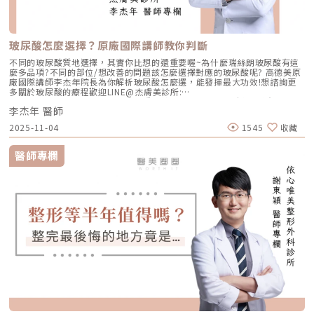
玻尿酸怎麼選擇？原廠國際講師教你判斷
不同的玻尿酸質地選擇，其實你比想的還重要喔~為什麼瑞絲朗玻尿酸有這
麼多品項?不同的部位/想改善的問題該怎麼選擇對應的玻尿酸呢? 高德美原
廠國際講師李杰年院長為你解析玻尿酸怎麼選，能發揮最大功效!想諮詢更
多關於玻尿酸的療程歡迎LINE@杰膚美診所:
https://page.line.me/xhc2941b重點摘要：00:11 玻尿酸作用介紹00:47
李杰年 醫師
玻尿酸分為三大類型02:09 迷思一、玻尿酸打哪裡都可以？02:36 迷思二、
打完下巴蘋果肌看起來怪怪的？03:30 迷思三、臉部鬆弛只能做拉皮嗎？
2025-11-04
1545
收藏
05:00 總結LINE官方帳號一對一咨詢👉https://reurl.cc/x3EQZN歡迎訂閱
我的頻道👉https://reurl.cc/nY51k8關注杰膚美診所FB👉
https://reurl.cc/XQljva杰膚美診所官網👉https://jfmskin.com/關注李杰
醫師專欄
年醫師FB👉https://reurl.cc/Mzk0nm杰膚美診所地址：104台北市中山區
復興北路50號2樓電話：02-8772-6625