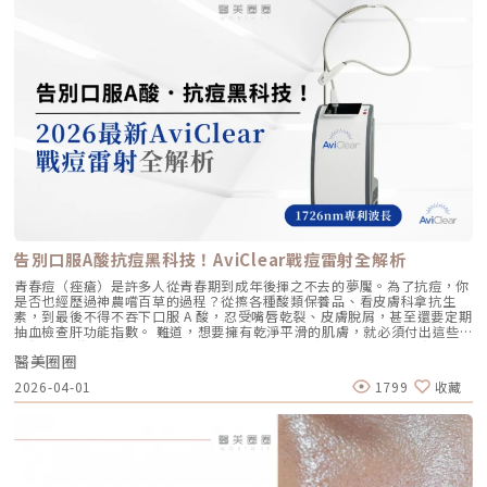
留在特定部位， 透過體積來填補或塑形 效果呈現 效果是漸進且全面的，讓
的自然光采抗老不應該是「加法」，而是「還原」。Profhilo 逆時針的哲
跟病患分享一個觀念：音波拉提不是「能量越強越好」，而是「能量要打在
肌膚變得更緊緻、 有彈性、有光澤，視覺上更自然 效果是立即且局部的，
學與辰美學的理念不謀而合：我們不希望客戶變得不像自己，我們希望妳在
對的地方」。每個人的皮膚厚度、皮下脂肪分布、筋膜層（SMAS）的深
能看到凹陷處被填平、 輪廓變得立體 適用對象 適合想改善肌膚鬆弛、細
未來的日子裡，依然保有那份緊緻、透亮的彈力美感。妳不需要厚重的粉底
度，甚至是神經血管的走勢都完全不同。即便是在同一個人的臉上，左側與
紋、膚質乾燥、 彈性下降，追求自然效果的人 適合想填補淚溝、法令紋、
來遮蓋疲態，因為最美的底妝，就是妳健康的真皮層。如果妳也想體驗這種
右側的組織密度也存在差異。傳統的音波療程多半屬於「盲打」，醫師只能
豐頰、豐下巴或鼻子，追求局部立體效果的人 維持時間 約6 ~ 12個月 （需
「由內而外」的重塑感，歡迎來到辰美學，讓我們為妳量身定制專屬的逆齡
憑藉經驗去推測深度，這就像是在迷霧中航行，風險與不穩定性自然較高。
視個人體質、代謝與保養習慣而異） 約6～18個月 （因品牌、分子大小及
處方箋。「詳細內容請詳見辰美學官網」
1.1 精準醫療的「透視眼」最新的Ultherapy Prime 美國音波二代搭載了升
個人體質而異） 值得一提的是，它不像音波拉提需要靠機器操作、產生熱
級版 DeepSEE® 即時影像技術。在施打的每一條能量時，我都能透過 2X 高
能導致術後紅腫，也不會像玻尿酸填充容易造成過度膨脹的人工感，而是像
清螢幕清晰地看見病患當下的組織層級。這意味著： 避開神經與骨頭：大
「智慧型保養」，漸進式修復你的肌膚底層架構。哪些人適合做璞菲洛？
幅降低因能量落點錯誤導致的劇痛或副作用。 精準鎖定 SMAS 筋膜層：確
Profhilo不僅適合輕熟女族群，也非常適合希望改善整體膚況、延緩老化的
保每一發熱凝結點都精確落在支撐輪廓的關鍵地基上。 即時監控探頭貼合
人。尤其推薦給以下族群： 面臨初老症狀者： 臉部、頸部或手部出現細
度：防止因貼合不全導致的表皮燙傷。二、 三種鬆弛型態：妳需要的是
紋、輕微鬆弛，以及肌膚彈性下降、缺乏緊實感的人。 膚質困擾者： 肌膚
「拉提」還是「緊緻」？很多客人到診間會直接說：「我要打音波。」但我
乾燥、毛孔粗大、膚色不均或膚質粗糙，希望透過深層保濕來全面提升膚況
通常會先進行細緻的觸診與影像觀察，因為「鬆弛」其實分為不同層次。如
的人。 追求自然效果者： 不希望外觀有大幅度改變，只想透過自然、漸進
果診斷錯誤，治療效果就會大打折扣。我將臉部老化歸納為三種主要型態，
的方式讓自己看起來更年輕、更有氣色。 對其他療程敏感者： 曾對雷射、
並給予不同的客製化建議：2.1 筋膜鬆弛型（結構下垂）這是最適合美國音
能量儀器等療程反應較大，或希望尋找一種低風險、低修復期的保養方式。
波二代的族群。表現為下顎線模糊、嘴角下垂（木偶紋）、整體輪廓往下
這項療程也特別受到熟齡上班族歡迎，因為療程快、不影響日常作息，對於
墜。這類問題的根源在於 SMAS 筋膜層失去張力，需要透過美音二代深達
告別口服A酸抗痘黑科技！AviClear戰痘雷射全解析
忙碌但仍想維持好氣色的族群非常友善。璞菲洛療程建議與效果說明璞菲洛
4.5mm 的聚焦能量，從地基進行「拉提」。2.2 表皮鬆弛型（膚質鬆軟）
建議以三次療程為一完整週期，前兩次治療間隔約30天，第三次則可延長至
如果妳覺得臉部皮膚軟爛、毛孔粗大、布滿細紋，這通常是真皮層膠原蛋白
青春痘（痤瘡）是許多人從青春期到成年後揮之不去的夢魘。為了抗痘，你
4至6個月後進行。必要時，醫師會根據患者肌膚老化程度，評估是否安排加
流失。此時我會建議以「無雙電波」或「鳳凰電波」為主，強化表層的「緊
是否也經歷過神農嚐百草的過程？從擦各種酸類保養品、看皮膚科拿抗生
強治療，以達到最佳效果。大部分患者在首次治療後約2至4週，能感受到肌
緻」，若能搭配美音二代 1.5mm 或 3.0mm 的探頭進行分層治療，效果會
素，到最後不得不吞下口服 A 酸，忍受嘴唇乾裂、皮膚脫屑，甚至還要定期
膚保濕度提升與質感柔嫩。完整療程結束後，肌膚彈性、細緻度與毛孔緊實
更全面。2.3 脂肪下移型（贅肉堆積）有些人老化表現是法令紋上方擠出一
抽血檢查肝功能指數。 難道，想要擁有乾淨平滑的肌膚，就必須付出這些
度明顯改善，效果可維持數月，期間因人而異，與個人膚質及保養習慣相
塊肉，或是出現明顯的雙下巴。這類族群除了筋膜拉提，還需要美音二代對
代價嗎？ 隨著醫學美容科技的進步，抗痘治療終於迎來了劃時代的突破。
關。針對肌膚老化較嚴重的患者，醫師會提供客製化療程方案，確保治療成
脂肪組織產生的微熱效應來進行收斂，收緊鬆贅組織，恢復線條的俐落感。
醫美圈圈
全球首款獲得美國 FDA 認證，專門針對「皮脂腺」進行治療的 AviClear 戰
效符合期待。為何完成完整療程後仍需定期補打？雖然Profhilo在第一年完
三、 關於痛感與效果：二代真的不一樣嗎？「醫師，聽說美國音波非常
痘雷射 正式問世。它主打不需依賴藥物、無嚴重副作用，透過專利
成三次療程後，可促進皮膚彈力蛋白的新生，但其成分會在體內逐漸代謝，
2026-04-01
1799
收藏
痛，是真的嗎？」這是許多客人心中的陰影。的確，第一代美國音波因其能
1726nm 波長雷射，從根源「關閉」過度活躍的皮脂腺。 這篇文章將帶你
約在施打後28天開始減少。儘管如此，Profhilo所啟動的生物刺激作用能持
量輸出極為強悍扎實，對某些痛感較敏感的客人來說確實是一大挑戰。但
全面深入了解 AviClear 戰痘雷射的作用原理、與傳統治療的差異、療程細
續約3個月左右。隨著時間流逝，皮膚的保濕度與細胞活化功能會逐漸降
Ultherapy Prime（美音二代）在 2026 年能被醫美圈推崇，關鍵就在於它
節以及真實的術後效果，幫助你評估這項抗痘黑科技是否適合自己。為什麼
低，肌膚質感可能回復至治療前的狀態。加上年齡增長與環境壓力，皮膚細
大幅優化了「舒適度」。3.1 減痛技術的優化美音二代優化了能量輸出的波
痘痘總是反覆發作？看懂萬惡之源「皮脂腺」在認識 AviClear 戰痘雷射之
胞活力下降，因此建議每3至4個月進行一次補打，持續激活肌膚，維持年輕
型與頻率，使熱能釋放更加穩定均勻。在臨床操作中，我發現客人的耐受度
前，我們必須先了解痘痘（痤瘡）究竟是怎麼形成。青春痘的生成機制主要
健康。一項針對40至65歲受試者的研究顯示，接受兩次Profhilo注射（間
顯著提升，不再需要像早期那樣「痛到想哭」。 見效時間：治療當下因組
包含四大關鍵： 皮脂分泌過盛：受到賀爾蒙、壓力、飲食或基因影響，皮
隔30天）後，在1個月與4個月的評估中，皮膚彈性與保濕度均有顯著提
織受熱收縮，會有 10-20% 的即時拉提感。真正的巔峰效果會在術後 2–3
脂腺製造出過多的油脂。 毛囊角化異常：老廢角質無法正常代謝，與油脂