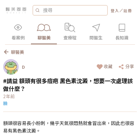
／
登入
註冊
看案例
聊醫美
查療程
問醫生
長知識
聊醫美
收藏
分享
D
#請益 額頭有很多痘疤 黑色素沈澱，想要一次處理該
做什麼？
2年前
臉
額頭很容易長小粉刺，幾乎天氣很悶熱就會冒出來，因此也很容
易有黑色素沈澱。