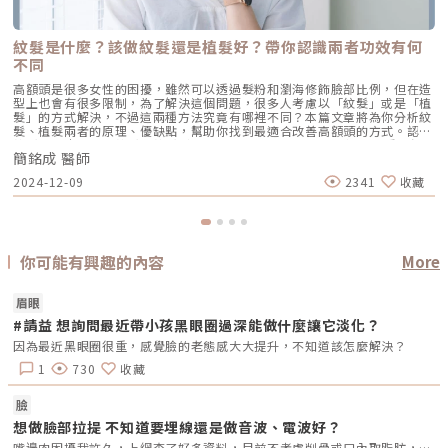
紋髮是什麼？該做紋髮還是植髮好？帶你認識兩者功效有何
不同
高額頭是很多女性的困擾，雖然可以透過髮粉和瀏海修飾臉部比例，但在造
型上也會有很多限制，為了解決這個問題，很多人考慮以「紋髮」或是「植
髮」的方式解決，不過這兩種方法究竟有哪裡不同？本篇文章將為你分析紋
髮、植髮兩者的原理、優缺點，幫助你找到最適合改善高額頭的方式。認識
紋髮原理｜什麼是紋髮？紋髮（Scalp Micropigmentation）是一種近似刺
簡銘成 醫師
青的著色技術，利用與髮色相近的色素注入頭皮表層及真皮層，仿造頭髮生
長方向與髮絲模樣進行繪製，模擬出類似原生髮的樣子，透過視覺效果營造
2024-12-09
2341
收藏
出濃密的視覺效果。目前常見的有傳統SMP紋髮、美容紋髮、滾輪療法，以
及非侵入性的GriMii擬真無針水紋繡。為什麼要紋髮？認識紋髮際線優缺點
紋髮際線優點1.方便快速、恢復期短不需等待頭髮長長，治療當下立即有視
覺改善的效果。2.疼痛感低首盛診所提供非侵入式GriMii擬真無針水紋繡，
治療過程幾乎沒有痛感。（圖／首盛診所-簡銘成醫師提供）紋髮際線缺點
1.變化性低紋髮是透過墨水模擬頭皮上的點狀毛囊，達到視覺改善，不是原
你可能有興趣的內容
More
生髮因此無法染燙，髮型受到限制。2.效果不持久GriMii擬真無針水紋繡效
果約可維持2~3年，因為色素會隨著時間被人體代謝，若想維持完美狀態，
需定期補色。3.長期下來開銷高每一次補色都需額外支付費用，長期下來，
眉眼
花費也相當可觀。哪些人適合紋髮際線？（圖／首盛診所-簡銘成醫師提
#請益 想詢問最近帶小孩黑眼圈過深能做什麼讓它淡化？
供）若你符合下列狀況，就很適合選擇GriMii擬真無針水紋繡，達到視覺的
髮量改善： 落髮症狀尚不明顯 植髮手術有預算限制，可搭配紋髮提高密度
因為最近黑眼圈很重，感覺臉的老態感大大提升，不知道該怎麼解決？
想改善禿髮狀況，不敢植髮者 想立即改善禿髮狀況的人紋髮跟植髮有什麼
不同？紋髮價格要多少？植髮與紋髮雖然都能改善禿頭、高額頭的狀況，但
1
730
收藏
原理及遮蓋方式卻不相同，簡銘成醫師貼心整理出「3大不同」，讓大家更
清楚植髮、紋髮兩者間的差異：（圖／首盛診所-簡銘成醫師提供）1.技術
臉
不一樣紋髮與植髮最大的差異在於填補的方式：植髮：是一種微創手術，從
頭皮兩側及後腦勺，取下健康的毛囊再移植到掉髮區域，讓禿髮區域再次長
想做臉部拉提 不知道要埋線還是做音波、電波好？
出健康濃密的原生髮。紋髮：不論是傳統微針，或是非侵入式的GriMii擬真
嘴邊肉困擾我許久，上網查了好多資料，目前不考慮削骨或口內取脂肪，想問大家哪一種療程小臉效果最好？