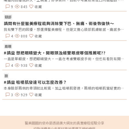
無針水紋繡，都是將調製好的色素注入頭皮真皮層，達到「視覺上」的改
善。2.計價方式不同植髮：植髮的數量單位可分為2種，分別為「根數」與
9
845
收藏
「株數」，不過因為個體與人種的差異，毛囊內的平均頭髮數量會有所不
同，因此價格計算上，一般來說我們都是使用「根數」來計算，這也是大家
頸部
比較容易理解與接受的方式，坊間植髮的價格大約落在 65～85元／根，用
根數x價錢就是植髮的價格！紋髮：紋髮則是依據落髮面積、部位來計算價
請問有什麼醫美療程能夠消除雙下巴、無痛、術後恢復快～
格，目前市場上的價格落在20,000~100,000元不等，除了上述提到計價方
我有雙下巴的困擾，想選擇醫美療程，但是又擔心頸部肌膚敏感、痛感多，想知道合適的醫美有哪些？想解決雙下巴、頸紋的困擾～
式，紋髮使用的設備、操作人員的技術，也會影響紋髮價格。《點擊看完整
文章介紹》文章轉載自「首盛診所-簡銘成醫師專欄」
4
808
收藏
眉眼
#請益 想把眼睛變大，開眼頭及縫雙眼皮哪個推薦呢??
一直是單眼皮，想把眼睛變大，一直在考慮雙眼皮手術，但也有看到有開眼頭的手術，哪總推薦呢?還是兩個都做??需要注意甚麼嗎??
4
938
收藏
臉
#請益 咀嚼肌發達可以怎麼改善？
本身臉部兩側的骨頭就比較寬，加上咀嚼肌發達，兩頰的咀嚼肌蠻結實的，想問能怎麼改善？肉毒或削骨嗎？平常習慣吃難咬的東西或是難咀嚼的食物是不是也會有影響？
3
929
收藏
醫美圈圈的使命是透過廣大網友的真實療程經驗分享
協助消費者少走冤枉路並選擇正確的療程