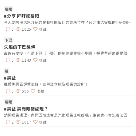
戶最適合的才是王道院長陳建名認為專業要建立在良心的基礎上，而不是把
客戶當搖錢樹。圖/賦真妍診所提供在分享自己的初衷時，最讓小編訝異
眉眼
的，是陳建名院長直白剖析醫美界少部分的陋習：把客戶當搖錢樹，不是給
客戶最適合的，而是給最貴的！「不是每個醫生都有良心的」，陳建名院長
#分享 拜拜熊貓眼
就遇過有些客人，明明只是一些小問題，譬如單純皮膚鬆弛造成的臉部下
今天要來帶大家介紹的是我打熊貓針的診所位在📍台北市大安區的✨秘X美學診所✨診所走一個漂亮舒適的風格，讓人感到安心還有一區可愛的零食區，可以泡熱飲吃零食通常都是跟醫美咨詢師資訊完後就會進到診療室醫師會再詳細說明一下療程，有什麼問題也可以立馬問醫生，為我施打的醫生是Mr.陳 醫師🧑‍⚕️超級幽默親和力十足😆 為很怕打針的我轉移了不少注意力！選對醫師真的很重要🙌🏻外面還有一區休息區，是獨立的座位空間，可以坐在沙發上休息，整個環境都很舒適～推給大家✌🏻
垂，評估只需做音波就能解決大部分問題，但不肖診所可能會一次端出組合
套餐，例如電、音波療程之外同時加上臉部埋線、針劑注射…等，夯不郎當
0
1025
收藏
花了30多萬，結果效果也不好，導致臉部線條凹凸不平整，皮膚變薄，甚至
脂肪過度消溶…等問題產生。診所開立3年來，陳建名院長喜歡跟客人互
下巴
動、溝通，更拒絕把客人當搖錢樹，期許創造一個和諧、值得信賴並讓客人
更了解賦真妍的服務空間。他對自我的要求也很高，同步也會要求所有工作
失蹤的下巴線條
人員，「絕對專業，才不會過度承諾客人」，也不會造成客戶認知上的嚴重
最近有變瘦，可是下巴（下顎）的線條還是很不明顯，視覺看起來還是很胖，不知道有沒有推薦什麼療程可以處理？
落差，導致對診所的不信任。科技健身！雕塑曲線的不流汗運動要解決消費
者的痛點，各種先進的專業技術要到位，醫美設備也必須推陳出新，與時俱
5
1143
收藏
進，賦真妍診所設計了多個專屬的療程空間，圖為鍛鍊盆底肌的EMSELLA
G動28治療室。圖/賦真妍診所提供診所成立的初期，賦真妍診所就為了許
多女性尤其產後族群的需求，引進來自英國的盆底肌肉鍛鍊儀器，並為此專
臉
門打造了一間專屬的EMSELLA G動28治療室，在經歷了一波波的疫情之
#請益
後，全球關注健康與熱愛運動的民眾越來越多，並期望透過上健身房重量訓
練鍛鍊肌肉線條，增肌減脂，雕塑體態。小編最愛的妮可基嫚、珍妮佛羅培
推薦桃園區評價良好，去除法令紋及眼袋的診所！
茲、志玲姊姊等，各個都是外表既美麗、曲線又緊實的超級大美女。「你總
0
596
收藏
不能臉看起來像30歲，脖子以下像50歲的歐巴桑吧！」從健康的角度來
看，一般人30歲開始肌肉量快速流失，尤其是久坐不動的上班族、沒有運動
習慣的中壯年等，肌肉量都會流失，導致肌耐力不足，精神也會明顯萎靡頹
眉眼
廢，如果不抽出時間來運動，問題會更嚴重。但不管是重訓、仰臥起坐等，
#請益 請問眼袋處理？
如果運動長度不夠，很難練出成效。針對這一波體雕的趨勢，業界推出了一
款號稱懶人健身法的設備：EMSCULPT NEO熱磁減脂。這種雕塑曲線的不
請問眼袋處理，內開回填或者是汽化眼袋比較好呢？後者會不會沒辦法回填淚溝以及沒多久後脂訪又長回來？這兩個醫美項目北部有推薦cp值高的醫生嗎？
流汗運動，除了可以雕塑局部線條，鍛鍊肌耐力之外同時能達到減少脂肪量
及緊實的效果，陳建名院長表示約4-8堂療程就會有感。泡芙族不怕！
2
1017
收藏
EMSCULPT NEO精準雕琢妳的美想要有效減脂增肌，若運動量不夠，很難
達到效果。尤其久坐不動的上班族，很容易肌肉量不足，陳建名院長認為科
技健身，將是未來的趨勢之一。圖/賦真妍診所提供陳建名院長表示，