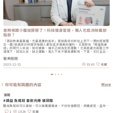
是時候跟小腹說掰掰了！科技健身當道，懶人也能消除腹部
脂肪？
「源自對美最真確，也最真實的追求」是賦真妍診所從上到下一貫的經營理
念。圖/賦真妍診所提供每個人都有追求變美的權利，尤其對有「顏值焦慮
症」的現代人來說，如何變美，幾乎已成為全民運動！尤其是處在高壓工作
環境下，因爲久坐、缺乏運動，長久下來不僅皮膚鬆垮、下垂，也衍生出體
態與健康問題。賦真妍皮膚專科診所陳建名院長認為，把健康放在美之前，
醫美圈圈
是他一貫的原則；而先求不傷身體，再求有效，從「心」幫客戶找回自我認
同感，這才是他認定的美！女人就要愛自己！從「心」找回自信感標榜最懂
2023-12-21
8143
收藏
女人心，堅持親身試「妍」的賦真妍皮膚專科診所，擁有從臉部到身體的完
整客製化療程，用心為每一位追求美的客人，打造無微不至的量身美學。
圖/賦真妍診所提供21世紀醫美當道，以小編身旁的同事、朋友為例，舉凡
臉鬆弛、法令紋、木偶紋、身體肥胖、甚至肌肉鬆垮、肌耐力不足…等問
題，大家都期待能找到快速、有效的方式解決這些問題。拜醫療科技所賜，
醫美的確能幫助很多人實現變美的期待，陳建名院長分析目前最夯的醫美趨
你可能有興趣的內容
More
勢，不外是臉部拉提、肌膚改善，還有Fit美力崛起所帶動的體雕熱潮等。各
種醫美設備也不斷推陳出新，來解決消費者的痛點。「女人一定要愛自
己！」陳建名院長發自內心的感慨著。執醫多年，他發現很多消費者之所以
眉眼
想要變美，是因為對自己的外表不自信！家庭主婦怕自己變黃臉婆，上班族
#請益 魚尾紋 雷射光療 玻尿酸
希望調整外貌讓自比變得更自信，50+的熟齡族怕自己比同齡的人看起來更
老…讓這群人先從皮囊上找出自己的自信點，進一步讓心理層面更加有自
聽說魚尾紋可以雷射，可以做鳳凰電波，不但恢復期短、疼痛感低，且效果顯著，還可維持約 2 年的時間，不知道有沒有人可以撐到2年或是更久呢?
信，這也是賦真妍成立的初衷。希望在不斷進化的醫美潮流中，落實「源自
對美最真確，也最真實的追求」理念。專業，是建立在良心的基礎上！給客
1
1026
收藏