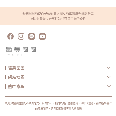
EMSCULPT NEO就是很好的科技健身及體雕方式，依不同族群的痛點來
看，對內餡很「油」的泡芙族來說，比起冷凍溶脂、鳳凰電波，EMSCULPT
NEO除了RF減脂電波能消除脂肪細胞外，專利HIFEM磁能更夠刺激肌肉纖維
達到超極限收縮，進而達到鍛鍊肌肉、快速消耗能量與減少脂肪細胞的效
醫美圈圈的使命是透過廣大網友的真實療程經驗分享
果。對上班族及媽媽族群來說，不管是肌力流失、肌肉萎縮，EMSCULPT
協助消費者少走冤枉路並選擇正確的療程
NEO皆能強化局部肌肉的雕塑；有的媽媽生完小孩後，腹直肌分離，肚皮變
得鬆垮，做了熱磁減脂療程後，明顯感受肚子變緊實，且在練核心肌群的同
時，一併消除內臟脂肪。講求精準治療的賦真妍診所院長陳建名醫師，在
EMSCULPT NEO療程前會透過超音波設備評估客人的脂肪及肌肉分佈位
置，並給予合適的能量及參數。 圖/賦真妍診所提供賦真妍講求精準治療，
所以在EMSCULPT NEO療程開始之前會先透過超音波檢查，觀察脂肪及肌
肉的分佈，再給予合適的能量及參數調整「用科技的方式健身，可以更精
準！」EMSCULPT NEO是一種非侵入性體雕療程，透過RF減脂電波加上專
利的HIFEM+技術，可以讓脂肪細胞凋亡，緊實線條，體圍減少。這個療程
也隨著年底派對活動的增加，許多民眾希望能穿著較貼身的衣服展露身材曲
線，讓小編很難想像的是，秋冬竟也是熱磁減脂療程的旺季呢！來自客戶的
認同，是繼續前進的動力堅持初衷，得到客戶的認同、以及口耳介紹的回
饋，這種莫大的成就感，也是賦予陳建名院長和團隊們得以繼續向前的動
醫美圈圈
力。其次，給客戶「良心」的建議，也是贏得客人信賴的關鍵。如果客戶已
經做過功課，有自己的想法，賦真妍會與客戶溝通現在的狀況是否適合想要
做的療程；若是沒那麼適合，但客戶卻指定該療程，我們也會給予正確的觀
網站地圖
念及良心的建議。「我不希望她白花錢，而是要把錢花在刀口上」。「未
來，我們希望提供追求美的客戶，用最新的科技，以客戶的福祉為最大的依
熱門療程
歸」，醫美的先進設備不時迭代更新，還要考量消費者喜新厭舊的心理，賦
真妍也會視客戶的需求不斷引進最新的科技和設備，為每個人打造專屬於自
己、獨一無二的美麗。賦真妍皮膚專科診所 陳建名 院長。 圖/賦真妍診所
提供❤️ 想了解更多關於賦真妍皮膚專科診所❤️☎️中山店02-27771589? 中
山店台北市中山區八德路二段315,317,319號☎️忠孝店02-27711158? 忠
刊載於醫美圈圈內的資訊僅用於教育目的。我們不提供醫療諮詢、診斷或建議。如果遇到任何
孝店台北市忠孝東路四段162號3樓⭕️賦真妍皮膚專科診所官方網站
⭕️Instagram⭕️ Facebook⭕️ Line@官方帳號
的醫療問題，請與相關醫療專業人員聯繫