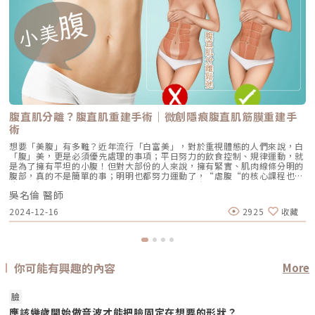
腹直肌分離？腹直肌重建手術｜微創隱痕腹直肌筋膜重建手
術
想要「美腹」有多難？近年流行「白富美」，對於重視體態的人們來說，白
「腹」美，更是必須優先處理的事項；平日努力的飲食控制、規律運動，就
是為了擁有平坦的小腹！但對大部份的人來說，擁有緊實、肌肉線條分明的
腹部，真的不是簡單的事；明明也都努力運動了，“虐腹“的核心課程也都
積極執行了，還卻總是不見馬甲線、川字肌來找自己，真是令人洩氣，到底
吳名倫 醫師
是為什麼呢？（圖／安瑟美膚整形外科診所-吳名倫醫師提供）對於多數人
來說，總是以為「皮鬆、脂肪堆積」就是肚凸的原因，然而『表層皮膚」、
2024-12-16
2925
收藏
「脂肪厚度」及「深層肌肉組織」等三個內外在因素，都會影響到你是否能
擁有平坦小腹的關鍵。這裏提到的「腹直肌分離」就是一個如果沒有經過醫
師診斷告知，你可能壓根子都不會去想到的關鍵因素。腹直肌分離是屬於腹
部深層組織的問題，而一般人聯想到的肚皮鬆垮、脂肪堆積則是屬於較表淺
層的問題；所以，如果只單純朝皮膚跟脂肪的原因去做對應的運動，對於深
層筋膜及肌肉組織的問題，就不會帶來明顯的進步及改變。我們將會帶您認
你可能有興趣的內容
More
識「腹直肌」的功能與位置，並且了解「腹直肌分離」問題存在時，可能會
影響的「生理功能」；仔細看看，您是否也有“腹直肌分離“的潛在風險、
亦或已經是“腹直肌分離“成員之一了？！「小美腹」！你我將一起喚回它
臉
的回歸，不再讓它繼續在外流浪。什麼是「腹直肌」？腹直肌（Rectus
應該幾歲開始做音波才能把臉固定在想要的形狀？
Abdominis Muscle，就是一般人簡稱的「腹肌」）它是沿著身體前側，從