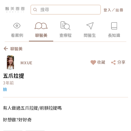
／
登入
註冊
看案例
聊醫美
查療程
問醫生
長知識
聊醫美
收藏
分享
MXUE
五爪拉提
3年前
臉
有人做過五爪拉提/前額拉提嗎
好想做?好好奇