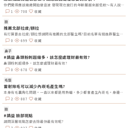
肋骨下緣起源往下延伸至恥骨聯合處，中間由「腹白線 Linea Alba」相
你們覺得應該幾歲開始做音波 發現現在施打的年齡層越來越低欸～有人說30歲就要把臉定型定好 以後才不會花更多錢拉皮
連，左右兩側成對；它的功能主要是負責身體的軀幹向前、側轉或扭曲的運
動。大家嚮往的8塊、6塊肌就是所謂的腹直肌。（圖／安瑟美膚整形外科診
1
708
收藏
所-吳名倫醫師提供）何謂腹直肌分離？腹直肌分離是因為腹白線間隙變
大，導致腹直肌無力支撐過大的腹腔內壓力、而造成腹壁膨出，進而造成腹
臉
部與骨盆腔力學失調的狀況。常見發生的部位可由上腹部劍突一直往下至恥
骨聯合處，其中又以肚臍周圍及下腹部最爲常見。（圖／安瑟美膚整形外科
推薦北部拉皮/額拉
診所-吳名倫醫師提供）腹直肌分離原因懷孕由於在懷孕期間腹內壓力變
有打算要去拉皮/額拉想請問有推薦的北部醫生嗎?目前名單有錢逸群醫生和荊緯政醫生另外想請問有給這兩位醫生做過拉皮的可以分享術前術後照嗎?謝謝~非常感激不盡!!
大，造成腹直肌的間隙（腹白線）被往外推擠，造成筋膜組織張力上升並被
拉撐，時間一久，就會造成筋膜彈性疲乏而無法完全回復至產前的狀態。通
0
699
收藏
常平均在產後8周內或更久（依人體質），因孕期而分離的腹直肌中央間隔
會回復至產前的狀況，但平均會有超過50%的產後孕婦有不同程度的腹直肌
鼻子
筋膜分離問題。（圖／安瑟美膚整形外科診所-吳名倫醫師提供）腹部相關
手術例如：剖腹產；剖腹產橫切的刀口，可能造成肌肉組織（豎棘肌群）和
#請益 鼻頭粉刺超級多，該怎麼處理財最有效?
神經（腹壁下動脈 Inferior epigastric artery）的損傷。其它肥胖、筋膜先
鼻頭粉刺超級多，該怎麼處理財最有效?
天性缺陷、肌肉等因素如何判斷腹直肌分離？除了專科醫師的評估外，也可
以自己初步觀察： 把手放在腹部上有一塊區域凹陷，感覺可把2~３隻手指
0
678
收藏
放進去 一般腹白線的間隙如果超過2公分（約2指寬），就建議可以先尋求
整形外科醫師的專業諮詢及檢查。（圖／轉載自網路）《點擊看完整文章介
紹》文章轉載自「安瑟美膚整形外科診所-吳名倫醫師專欄」
毛髮
雷射除毛可以減少內崁毛產生嗎?
本身有毛囊角化問題。一直以來都是用熱蠟，多少都會產生內崁毛。身邊朋友打過雷射除毛每一個都很推薦，想問問有沒有本身有毛囊角化，長期打私密雷射後比較不會產生內崁毛的分享?
2
887
收藏
臉
#請益 臉部斑點
請問深層斑點怎麼去除最快最有效呢?
7
837
收藏