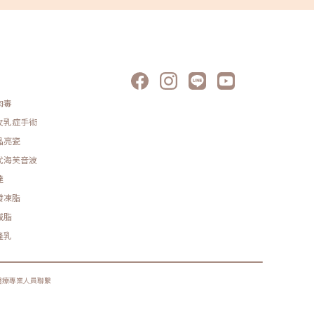
說明，你
能的困難
標。整形
反應對於
往往會在
是莢膜攣
即時處理
師時，是
評估的項
肉毒
伴隨著下
如隆乳手
女乳症手術
薄弱而在
能在年老
晶亮瓷
成癮現象
代海芙音波
人深陷於
漫畫人物
達
過無數次
超越了一
發凍脂
後更加深
都使他們
減脂
慮，陷入
隆乳
提醒★小
療程都伴
醫療方案
醫療專業人員聯繫