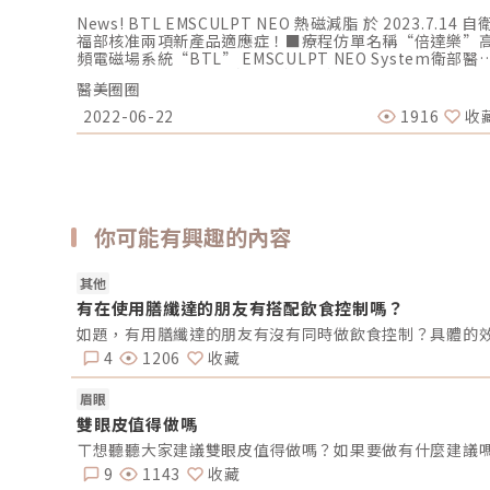
News! BTL EMSCULPT NEO 熱磁減脂 於 2023.7.14 自
福部核准兩項新產品適應症！■療程仿單名稱“倍達樂”
頻電磁場系統“BTL” EMSCULPT NEO System衛部醫
輸字第034258號■原療程適應症 (療程仿單下載）產品用途
醫美圈圈
本產品透過射頻對治療部位加熱,破壞皮下脂肪細胞,而達到
下:✓減少腹部脂肪厚度及體圍✓減少上臂脂肪厚度及上臂
2022-06-22
1916
收
外,本產品會觸發磁場刺激,從而導致腹部肌肉緊實。New! 
以下為新增加療程適應症本產品通過觸發磁場刺激，從而
到增強臀部肌肉，使臀部緊實（療程仿單下載）本產品會
發磁場刺激，從而改善肌肉張力和緊實度，以增強上臂的
頭肌、三頭肌，使上臂緊實。（療程仿單下載）林志玲愛
的耀眼存在｜NEO 熱磁減脂磁能先生來啦! 厚脂女孩請注意
你可能有興趣的內容
不能不知道的HIFEM科技｜NEO 熱磁減脂點我查看療程完
資訊⎋
其他
有在使用膳纖達的朋友有搭配飲食控制嗎？
如題，有用膳纖達的朋友有沒有同時做飲食控制？具體的
4
1206
收藏
眉眼
雙眼皮值得做嗎
ㄒ想聽聽大家建議雙眼皮值得做嗎？如果要做有什麼建議
9
1143
收藏