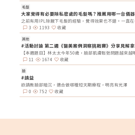
毛髮
大家覺得有必要除私密處的毛髮嗎？推薦用哪一台儀器
之前有用IPL除腋下毛髮的經驗，覺得效果也不錯。一直
3
1193
收藏
其他
#活動討論 第二週《醫美案例洞察挑戰賽》分享見解
11
1674
收藏
臉
#請益
欲請教臉部暗沉，適合做哪種短天期療程，明亮有光澤
0
752
收藏