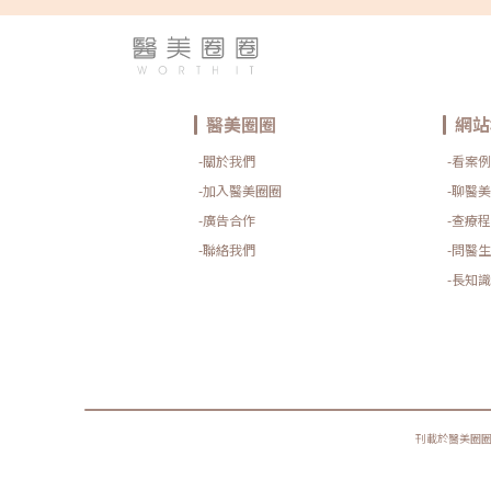
醫美圈圈
網站
-關於我們
-看案例
-加入醫美圈圈
-聊醫美
-廣告合作
-查療程
-聯絡我們
-問醫生
-長知識
刊載於醫美圈