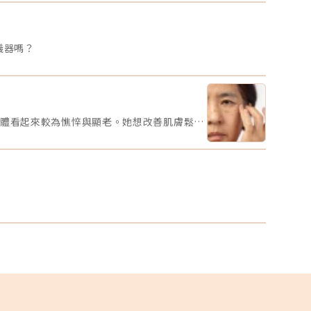
波最深治療目前也只有4mm，然而BTL時空E電波獨家的
使用溫和
伸模式(Extended Mode)，由針尖再往下多了4mm的加
的保濕霜
深度，配合最深4mm的進針，最深可達8mm (4+4)深入
術部位，
肪層，因此不只對於較肥厚的肉肉臉有更好的除皺緊膚效
持保濕才
儀器嗎？
，還能夠治療身體紋路如妊娠紋、肥胖紋等等。在臉上如
膚，同時
更因此能夠加熱到其他儀器無法達到的深度，超越電音雙
的腫脹，
的效果，深層拉提，緊膚除皺。（圖／杰膚美診所-李杰年
外，睡覺
師提供）杰膚美診所時空E電波學術交流里程碑20250112
漲。 合
來西亞BTL Aesthetics Asia Masterclassu亞洲醫美專家
始進行化
流會20241010李杰年院長至馬來西亞分享獨創時空E電波
完全更新
Soft Lift 8多層次治療技術」20240908 秋季美容醫學國
以確切了
【本週題目】林太太今年50歲，臉部肌膚鬆弛問題越來越明顯，特別是眼角和嘴角的細紋、眼袋，以及惱人的斑點，讓她感到整體看起來較為憔悴與顯老。她想改善肌膚鬆弛、眼袋與斑點問題，不介意透過手術或其他方式治療，請大家為林太太推薦適合的療程，幫助她重拾自信的容貌。【本週活動時間】01/13（一）AM09:00 - 01/19（日） PM23:59【活動獎勵】 專業評論獎《7-11購物金50元》抽10名會員 推薦好友留言送《LINE Points 5點數》每人推薦好友上限2人【活動方式】 活動期間每週一AM09:00將在在討論區發布一個模擬的醫美案例。案例包含患者的需求、問題描述。會員需根據案例情境進行分析，並針對該案例提供建議或解決方案。可以提出不同的治療選項、分析治療結果，或者分享相關經驗。每位會員的回應需具體、實用。 官方將根據會員的回應品質來優先評選出「專業評論獎」，這些留言者將優先納入抽獎範圍，以提升其被抽中的機會。留言中若包含分析、建議或醫美知識等。 避免重複、抄襲回覆其他參與者，或發表與前後留言無關的內容。如「同意」、「好棒」等，將不計入抽獎資格。 當週活動的留言截止時間為每週日 23:59。經核對符合活動規範的留言後，將於2025 / 02 / 03（一）統一抽出每週 10 名幸運得主，並另在討論區公布得獎名單。 乙組會員帳號於當週活動僅限留言乙次。 會員連續4週參與《醫美案例洞察》活動者，將有額外抽「活躍參與獎」的機會，可獲得「7-11購物金100元」作為獎勵。【推薦好友留言送】 活動期間，推薦朋友至每週主題活動討論區留言，每成功推薦 1 人可額外獲得「LINE Points 5 點數」。每人最多可推薦 2 人，超過 2 人則無法再獲得額外獎勵。 若多人推薦同一位朋友，獎勵將優先發放給第一位完成回報資料並經核對無誤的推薦者，其他推薦者將不予發放獎勵。此外，若推薦的好友未參與留言，則該推薦視為無效，將不予發放獎勳。 推薦人需確認好友已完成留言，並於2025 / 02 / 02（日）23:59前加入「醫美圈圈官方LINE」，點選LINE圖文選單中的【推薦好友加入】填妥推薦好友問卷資料後提交。 若發現參加者有不當行為，包括使用假帳戶、重複推薦、內容不符合規定或其他影響活動公平性的行為，主辦方保留取消參與資格及不發放獎勵的權利。 所有推薦資料需於2025 / 02 / 02（日）23:59前提交，逾期將視為放棄獎勵資格。 所有推薦資料提交後，官方將進行核對與統計，核對無誤者，「LINE Points 5點數」統一於2025/02/10（一）23:59前陸續發放完畢。如因資料填寫錯誤或未在指定時間內提交而無法核對，恕不補發。&lt;&lt;&lt;點我看更多活動詳情&gt;&gt;
學術研討會-領航講解EMFACE(菲斯波) Exion(時空E電波)
在風險1
HAUME′XO(外泌體)（圖／杰膚美診所-李杰年醫師提供）
大型教學
薦時空E電波改善膚質、消除皺紋雙效合一時空E電波BTL
手術前僅
XION與鳳凰電波一樣是單極式電波，能夠精準的深入肌膚
的命運裁
行加熱促進膠原蛋白增生，並且具有AI智能偵測系統，精
來麻醉手
安全的輸出能量，使用微針能針對凹凸不平的膚質進行改
恨。2.
，使毛孔變小、絲滑肌膚。時空E電波超越目前微針電波的
不已，但
療極限，治療深度達8mm，能夠淺、中、深的改善肌膚問
的迷惑了
，卻又不傷表皮，因此成為熱門的電波拉皮推薦選項，如
菌流程，
只能夠選一台電波，時空E電波會成為您緊膚除皺的最佳夥
做好術前
。《點擊看完整文章介紹》文章轉載自「杰膚美診所-李杰
一項重要
醫師專欄」
險之一就
逐名醫的
只是匆匆
解你的期
容忽視的
論，雖然