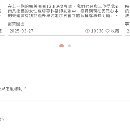
衛
在上一期的醫美圈圈Talk深度專訪，我們通過與三位從北到
時
高
南具指標的女性皮膚專科醫師訪談中，察覺到現在民眾心中
的
器
的美確實有別於過去單純追求五官立體及輪廓線條明顯，反
統
:
而是進入到從根本的膚質改善為目標！點我連結到：皮膚科
緊
醫美圈圈
李
以
專家眼中的Dermapen得美微針筆？在這個追求完美的時
與
圍此
代，每個人都渴望擁有令人稱羨的膚質。然而，在琳瑯滿目
台
藏
2025-03-27
10330
收藏
2
■
的醫美療程中，「安全」與「效果」彷彿成為了一道永恆的
適
達
難題：想要顯著效果，就得承受較大風險；追求安全溫和，
杰
觸
效果又總是差強人意。這個兩難困境，一直是困擾著無數愛
顧
二
美人士的心頭之痛。（圖／Dermapen Taiwan 提供）「在
善
上
台灣，我們已經等待這樣的創新太久太久了。過去十幾年
什
~
來，我們只能在文獻中看到相關研究，眼睜睜看著其他國家
療
整
的醫師能夠提供更安全、更先進的治療方案，但在台灣，卻
多
遲遲找不到一個獲得合法認證的產品。」林政賢醫師分享時
使
的熱忱溢於言表，「這個突破不只是一個產品的引進，更代
會
表了台灣醫美產業邁向新紀元的重要里程碑。」在他看來，
才
一個真正安全且有效的治療選擇，應該建立在紮實的醫學理
起
論基礎之上，而不是一味追求速效。本期的醫美圈圈Talk深
幅
效果怎麼樣呢？
度專訪，特別邀請4位資深皮膚專科醫師分享他們的專業見
用
解。來自杰膚美診所的李杰年醫師、越L’EXCELLENCE醫
術
療美學的黃政傑醫師、台中/二林四季皮膚科的黃勇學醫師，
響
以及林政賢皮膚科的林政賢醫師。將從他們的臨床經驗出
E
發，深入解析「Dermapen得美微針筆」特點與應用，並分
秒
享在實際操作中的心得與觀察，讓民眾能夠更進一步瞭解台
間
灣終於合法的純電動醫療微針在專家醫師使用者的角度，為
杰
嗎？
醫學美容產業帶來什麼樣的影響！顛覆傳統：一場溫柔的醫
M
美革命過去的醫學美容，追求效果的同時往往伴隨著較高的
波