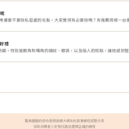
不適感和較長的恢復期。然而，隨著科技的進步，這個既定
電
印象正在被改寫。「這不是一個簡單的微針產品，而是一個
延
全新的治療思維。」擔任多項知名醫學美容原廠國際講師的
熱
呢
李杰年醫師道出了Dermapen的獨特之處。（圖／李杰年醫
脂
在考慮要不要除私密處的毛髮，大家覺得有必要除嗎？有推薦用哪一台
師 杰膚美診所提供）李醫師進一步解釋：「我們發現它特別
果
適合一些特殊體質的患者。比如，對於某些無法接受傳統雷
果
射治療的族群，這提供了一個全新的解決方案。」在他的臨
波
床經驗中，最令人印象深刻的是它的多功能性。「除了臉部
醫
之外，較大範圍的身體部位，例如背後的痘痘肌造成大面積
馬
的痘疤及痘印，就是他鎖定的目標族群。由於身體大面積的
交
拿好禮
痘疤問題在接受較高強度的雷射施打時，需同時承擔皮膚反
「
黑的風險，純物理性的Dermapen在這個時候就扮演了相當
際
重要的角色之一。」特別值得一提的是，李醫師觀察到許多
C
患者對於治療的接受度相當高。「當病患發現療程舒適度高
推
且修復時間不長，就能持續進行療程時，他們的治療意願明
E
顯提高，這是一個很重要的突破。」點我查看李杰年醫師
進
Dermapen臨床實際案例破解密碼：為何醫師們趨之若鶩？
準
「當我看到這台設備每秒可以產生1920個微通道，而且完全
善
不依賴熱能時，就知道這將是一個重大突破。」黃政傑醫師
治
娓娓道來。作為一位積極投入臨床研究的醫師，他特別關注
題
產品的理論及科學基礎。（圖／黃政傑皮膚科醫師 FB粉絲專
果
頁）在黃醫師的診所，一項專門針對皮膚問題的研究實驗，
伴
讓他對Dermapen的療程有了更深的認識。「我們發現一個
年
很有趣的現象」他分享到「根據研究顯示，治療的時機和順
序對結果有顯著影響。這讓我們對整個治療規劃有了新的思
考。」而這個想法與國際一篇探討「影響微針與雷射輔助藥
醫美圈圈的使命是透過廣大網友的真實療程經驗分享
物傳輸滲透深度的因素：局部藥物應用時機的重要性」臨床
研究文獻不謀而合。更令人驚訝的是使用體驗。「在收集病
協助消費者少走冤枉路並選擇正確的療程