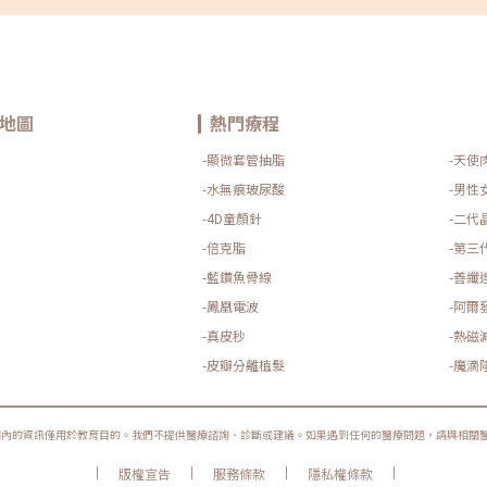
患回饋時，我們進行了一項對比研究，比較不同療程的舒適
度。結果顯示，絕大多數使用者都對這個療程給予正面評
價。」這樣的發現，讓黃醫師對於產品的臨床應用更具信
心。參考文獻：Chung HJ, Cheng J, Gonzalez M, Al-
Janahi S. Factors Affecting Depth of Penetration in
Microneedling- and Laser-Assisted Drug Delivery: The
Importance of Timing of Topical Application.
地圖
熱門療程
Dermatol Surg. 2020;46(12):e146-e153.
doi:10.1097/DSS.0000000000002381重新定義專業：從技
-顯微套管抽脂
-天使
術到藝術的昇華擁有豐富臨床經驗並活躍於YouTube圈，人
稱醫美里長伯的林政賢醫師，特別強調了個人化治療的重要
-水無痕玻尿酸
-男性
性。「每個人的皮膚狀況都是獨特的！」他解釋道，「這個
設備的精準度讓我們能夠根據不同需求進行調整。從0.2-
-4D童顏針
-二代
3.0mm（3.0mm - Scar Treatment Mode是得美微針專門
用於治療疤痕的特別模式）治療深度到施作方式，都可以完
-倍克脂
-第三
全客製化。」（圖／林政賢皮膚科診所．雷射．醫學美容．
-藍鑽魚骨線
-善纖
微整形 FB粉絲專頁）由於該療程的靈活性高，特別需要醫師
的臨床經驗及專業知識做判斷，林政賢醫師特別提醒民眾
-鳳凰電波
-阿爾
「Dermapen得美微針在台灣是屬於第二級的醫療器材，經
常有民眾將它與美容院使用的傳統滾針混為一談，由於得美
-真皮秒
-熱磁
微針的治療深度最深可達3.0mm，施作者除了熟悉儀器本身
-皮瓣分離植髮
-魔滴
的操作外，對於療程中透過微針帶入皮膚不同層的化學成
分、療程施作後的視覺終點、不同皮膚問題的處理手法，都
相當考驗醫師的經驗及判斷，故使用得美微針的過程必須要
由醫師親自操作。」並提到我國的衛生監管機關（衛生福利
圈內的資訊僅用於教育目的。我們不提供醫療諮詢、診斷或建議。如果遇到任何的醫療問題，請與相關
部）給予Dermapen的核可證書上，清楚標示了這項療程可
以用來治療和緩解22歲以上成年人的臉部痤瘡疤痕（俗稱：
|
|
|
|
版權宣告
服務條款
隱私權條款
痘疤）。實際應用時，林醫師分享了一個深刻的觀察：「過