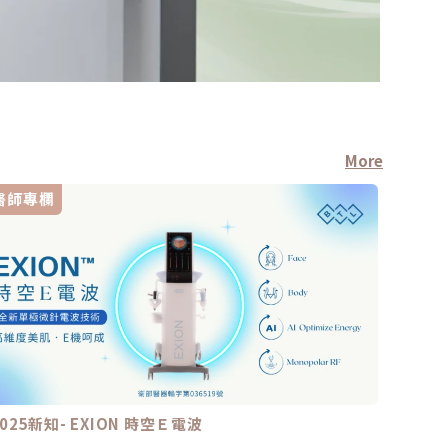
More
醫師專欄
療程新
2025新知- EXION 時空Ｅ電波
整形後