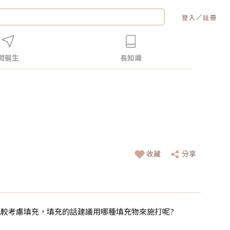
／
登入
註冊
問醫生
長知識
收藏
分享
較考慮填充，填充的話建議用哪種填充物來施打呢?