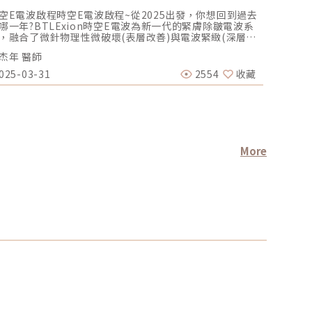
空E電波啟程時空E電波啟程~從2025出發，你想回到過去
自疫情將
哪一年?BTLExion時空E電波為新一代的緊膚除皺電波系
的外貌產
，融合了微針物理性微破壞(表層改善)與電波緊緻(深層收
希望模仿
拉提)雙重效果，同時刺激膠原蛋白新生並且促使膚質改善
般的身材
杰年 醫師
醫美圈圈
消除皺紋與細紋。BTL EXION時空E電波具有美國FDA與
飲食控制
灣衛生福利部認證，核可適應症為皺紋與細紋，因此非常
「今天吃
025-03-31
2554
收藏
2024-0
合想要改善膚質與緊膚除皺的族群。除了消除皺紋之外，
體態雕塑
膚美李院長更獨創提出「Soft Lift 8多層次治療技術」兼
時反映了
舒適的同時，卻超越其他微針電波，甚至對收緊筋膜、改
至會將理
肉肉臉的效果更勝鳳凰。時空E電波為什麼能做到？原理有
形手術能
麼特別之處?本文深入為你介紹。單極微針電波，低痛感治
美療程能
深度更深BTL Exion時空E電波為單極微針電波(市場上大
應詳細諮
的微針電波為雙極設計)，治療時需在人體上貼上導電片，
到底的精
More
得治療探頭發出的能量能夠一致性的往深層肌底發送，不
險。重新
像雙極電波無法抵達肌膚深層。因為單極細針插入肌膚後
夠提升美
放電，表皮不會造成熱傷害，能量卻能精準傳到深層，比
蓋身體或
同樣是單極的鳳凰電波，加熱更有效率的同時，痛感卻大
意的部位
降低。而表面沒有加熱的特性，甚至連敏感肌也可以適
進行整形
。（圖／杰膚美診所-李杰年醫師提供）具有AI專利偵測技
術前準備
，穩定安全的能量輸出由於微針針電波輸出會受阻抗影
的身體狀
，導致微針電波的輸出能量會不均勻、不穩定，然而BTL
風險。 
XION時空E電波具有專利AI技術，能夠在輸出脈衝時，在毫
通，明確
內偵測阻抗並且完成AI計算，自動根據阻抗調整脈衝時
病排除：
，以達到適合的輸出能量，減少多餘的組織傷害。（圖／
病、高血
膚美診所-李杰年醫師提供）專利延伸模式(Extended
知重要訊
ode)，最深治療深度可達8mmBTL EXION超越了以往電
史、用藥
的治療深度，鳳凰電波的治療深度只有4.3mm，他牌微針
全性。整