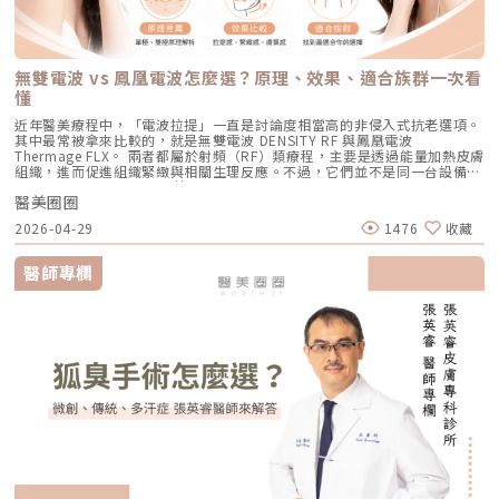
也降低出現過度刺激或色素反應的可能性。透過這三項核心技術的搭配，
難：任憑痘痘反覆肆虐，或是無奈忍受口服藥物的強烈副作用。隨著 2026
稱包含 HIFU、MFU 或 MFU-V。它的特色是可以把能量聚焦到皮膚深層，形
為敏感、希望降低反黑風險的族群（實際仍需由醫師評估）。效果與特色：
Reepot 不只是單純「把斑點打掉」，而是以更安全、更穩定的方式改善色
年新一代抗痘武器AviClear 戰痘雷射（1726nm）問世，無疑為醫學美容界
成一個個熱凝結點，刺激組織收縮與膠原蛋白新生。部分音波療程可透過不
因為沒有雷射或電波的「熱傷害」，所以術後照顧相對簡單，反黑機率極
素問題，也更符合現代人對於恢復期短、風險低的期待。Reepot 為何能將
與深受痘痘困擾的患者，提供了一個全新、安全且具備極長效性的無藥物解
同深度探頭，將能量作用到接近深層支撐結構的位置，例如常被討論的
低。做完後通常會有 1~3 天的微泛紅，能溫和改善膚質與毛孔細緻度的新
斑點一撕即除？人工皮代謝讓改善更有感為什麼 Reepot 能做到治療後「撕
答。它成功將抗痘戰場，從伴隨負擔的全身性藥物代謝，精準轉移至局部的
SMAS 筋膜層。SMAS 是臉部支撐結構的一部分，傳統拉皮手術也會處理這
興療程。醫美療程怎麼選？重點大評比為了讓你更清楚怎麼挑選，我們整理
除人工皮時同步帶走斑點」？這與它的能量作用與術後設計密切相關。
皮脂腺控制，從源頭阻斷致痘環境。如果你也厭倦了反覆擦藥、吃藥的無盡
個層次。音波的概念，就是透過非侵入式方式，把能量送到較深層的支撐結
了五大主力療程的比較表：療程後的關鍵：醫美術後保養黃金法則許多人投
無雙電波 vs 鳳凰電波怎麼選？原理、效果、適合族群一次看
Reepot 透過 532 nm 能量搭配冷剝離技術，使表層黑色素逐漸被帶向角質
輪迴，渴望重新擁有一張清爽、穩定、不易泛油光的健康臉龐，建議尋求專
構，幫助輪廓往上拉。所以音波常見的效果感受包括：下顎線變清楚、嘴邊
入療程本身，卻忽略術後照護的重要性，可能影響修復效果，甚至增加色素
層；治療後覆蓋的人工皮則提供穩定、封閉式的修復環境，讓色素在代謝期
懂
業醫師進行完整的膚況評估。透過精準的雷射療程規劃，為自己預約一個遠
肉改善、臉部線條變順、雙下巴或下半臉鬆垂感變少。如果你的困擾不是細
沉澱風險。掌握以下三大原則，有助於穩定膚況並延續療程效果：1. 加強保
間被更完整地固定在表皮。當人工皮在回診時由專業人員取下，老化角質連
離痘疤與油光的全新未來！
紋，而是「臉往下掉」、「輪廓線越來越模糊」、「拍照時下半臉變重」，
濕修護雷射或電波療程後，肌膚屏障暫時較為脆弱，容易出現乾燥與水分流
近年醫美療程中，「電波拉提」一直是討論度相當高的非侵入式抗老選項。
同部分色素會一併脫落，因此能呈現出「一撕即除」的改善效果。以冷卻保
音波通常會比電波更貼近你的需求。不過音波也不是越深越好、越痛越有
失。建議選擇成分單純、無香精與酒精的保濕與修護產品（如玻尿酸、神經
其中最常被拿來比較的，就是無雙電波 DENSITY RF 與鳳凰電波
護與機械式震動相結合的方式，讓斑點代謝更有感，也讓治療成果更直觀。
效。不同部位需要不同探頭、不同深度與不同發數，醫師必須依照臉型、脂
醯胺），協助維持肌膚修復所需的穩定環境。2. 落實防曬措施術後肌膚對紫
Thermage FLX。 兩者都屬於射頻（RF）類療程，主要是透過能量加熱皮膚
誰適合做 Reepot？讓你一眼就能找到自己的定位Reepot 特別適合以下肌
肪厚度、骨架與皮膚狀況去規劃。打錯層次、能量過高或發數不合適，都可
外線較為敏感，建議使用足夠防曬係數（如 SPF30–50 以上），並搭配帽
組織，進而促進組織緊緻與相關生理反應。不過，它們並不是同一台設備，
膚需求： 曬斑、雀斑、老人斑、顴骨母斑 膚色暗沉不均，看起來不夠乾淨
能影響效果與安全性。電波、音波、傳統拉皮手術差異表 項目 電波拉提 音
子、陽傘等物理性防曬，以降低色素沉澱的風險。3. 避免刺激性保養於恢復
也不只是名稱不同而已。 簡單來說： 鳳凰電波較常被用於輪廓緊緻與拉提
做過除斑，但怕反黑、怕紅腫 希望治療後恢復期短、隔天能上班 膚質偏薄
波拉提 傳統拉皮手術 療程原理 使用RF射頻能量，透過熱能刺激膠原蛋白收
期間內，應暫停使用酸類（如果酸、水楊酸）、A醇、去角質及高刺激性美
醫美圈圈
需求，屬於單極射頻應用的代表療程； 無雙電波則為結合單極與雙極射頻
或偏敏感，不敢嘗試侵略性太高的治療Reepot AI時光雷射的效果：一次能
縮與新生 使用聚焦式超音波能量，將熱能聚焦到特定深度，刺激組織收縮
白產品。實際恢復時間會依療程種類與個人膚況不同，建議依照醫師指示逐
的複合式電波療程，常被用於同時兼顧緊緻與膚質改善。 根據原廠資料，
改善什麼？以下為臨床上常見改善情況（效果因個人皮膚而異）： 斑點淡
與膠原蛋白新生 透過外科手術方式，移除多餘皮膚，並重新拉提、固定鬆
2026-04-29
1476
收藏
步恢復日常保養。毛孔粗大常見問題Q&A Q1：做完醫美，毛孔就可以「完
Thermage 為非侵入式射頻療程，可應用於肌膚緊緻與平滑需求；而
化明顯 膚色提亮、均勻度提升 老人斑變淡、邊界變柔和 妝感變乾淨，妝更
弛組織 作用方向 偏向皮膚緊緻、細紋、膚質與鬆弛感改善 偏向深層支撐、
全消失」嗎？ 這是不切實際的期望喔！毛孔是皮膚正常的生理結構，不可
DENSITY 則採用單極與雙極射頻能量，可作用於不同皮膚層次。 這也是為
貼更亮 肌膚質地有細緻感Reepot 術後恢復期與照護指南Reepot 最大優勢
輪廓拉提、下顎線與嘴邊肉改善 偏向明顯鬆弛、下垂組織與多餘皮膚的結
能完全消失不見。醫美療程的目標是讓變大、變形毛孔「縮小、變淺」，讓
什麼許多人在選擇療程時會產生疑問： 我需要的是「輪廓拉提」，還是
之一就是修復期短。常見反應淡淡泛紅：1–3 天斑點結痂／色素加深：3–7
醫師專欄
構性改善 常見作用層次 真皮層、皮下組織，依儀器與能量設定不同 真皮
肌膚在視覺上達到平滑、細緻的效果，也就是俗稱的「水煮蛋肌」狀態。
「膚質細緻」？ 我適合鳳凰電波，還是無雙電波？ 兩者是否可以搭配施
天代謝期：1–2 週術前事項1. 治療部位若有傷口、感染或過敏發炎需等肌膚
層、皮下組織、筋膜層等不同深度，依探頭與機型不同 皮膚、皮下組織、
Q2：打雷射縮毛孔，皮膚會不會越打越薄？ 正確的雷射治療不但不會讓皮
作？ 以下將用較好理解的方式，帶你一次釐清兩者差異。什麼是鳳凰電波
恢復後再施作。2. 有心律調節器、光敏感或慢性疾病者需由醫師評估安全
SMAS筋膜層等，依手術方式不同 適合部位 臉部、眼周、下顎線、頸部、身
膚變薄，反而會因為刺激真皮層膠原蛋白新生，讓肌膚變得更厚實、更有彈
Thermage FLX？鳳凰電波的正式名稱是 Thermage FLX，為台灣索塔
性。3. 孕婦、哺乳者與近期使用光敏藥物者不建議進行光電療程。4. 三個
體局部等，依機型適應症與醫師評估 額頭、眉眼、下半臉、下顎線、雙下
性！但前提是「間隔時間要充足」且「能量掌控得當」，過度頻繁的施打才
SoltaTaiwan Limited旗下的射頻設備。根據台灣原廠資料，Thermage
月內做過深層換膚或磨皮者需與醫師確認治療時機。5. 術前請避免日曬並停
巴、頸部等，依機型與探頭而定 臉部、下半臉、頸部等明顯鬆弛部位 主要
有可能破壞皮膚屏障。Q3：改善毛孔粗大，通常需要打幾次才有效？ 醫美
FLX 採用單極電容耦合射頻技術。所謂「電容耦合」，簡單來說就是能量透
止酸類、去角質與刺激性保養品。這些都有助於減少反黑。術後照護1. 人工
效果 緊緻肌膚、改善細紋、膚質變細緻、鬆弛感下降 拉提輪廓、改善嘴邊
不是變魔術，通常需要一個「療程」的規劃。以皮秒雷射或微針電波為例，
過皮膚表面傳導進入皮膚內部，無需破壞皮膚結構。它的特色是「單極電
皮需連續貼著約 14 天且不可自行撕除。2. 若人工皮翹起或濕潤可加貼更大
肉、下顎線模糊、臉部下垂感 改善明顯鬆弛、下垂與多餘皮膚，拉提幅度
通常會建議進行 3~5 次（每次間隔約 4~6 週）為一個完整療程。不過，多
波」。是能將熱能傳遞到較深層的皮膚組織，形成較廣泛的容積式加熱。一
片人工皮加強固定。3. 術後兩週內避免三溫暖、蒸氣、劇烈流汗與飲酒。4.
通常較明顯 適合對象 皮膚開始鬆、細紋變多、毛孔或膚質變粗、想讓臉看
數人在第 2 次治療後，就會感覺到上妝變得服貼、出油量減少的明顯變化
般民眾常聽到的「電波拉提」、「緊緻輪廓」、「改善鬆弛」，多半就是從
請按時回診由專業人員移除人工皮並檢查膚況。5. 如出現紅腫、刺癢或滲出
起來更緊緻的人 輪廓開始下垂、嘴邊肉明顯、下顎線不清楚、下半臉變重
了。Q4：我是容易泛紅的敏感肌或酒糟肌，也能做醫美縮毛孔嗎？需經醫
這類療程概念延伸而來。由於屬於非侵入式，不需要手術或注射，且通常恢
應立即聯絡診所處理。6. 色素代謝期間避免使用磨砂、卸妝棉與去角質產
的人 中重度鬆弛、皮膚明顯下垂、多餘皮膚較多，且能接受手術恢復期的
師審慎評估。敏感肌或酒糟肌因皮膚屏障較脆弱，若在發炎尚未穩定的情況
復期較短；效果可能在療程後逐漸顯現，並隨著時間持續變化。鳳凰電波適
品。7. 修復期需加強保濕並確實做好防曬。Reepot 的優勢到底在哪？與傳
人 麻醉方式 多數不需麻醉，或依疼痛耐受度使用表面麻醉、舒緩方式 依機
下進行高能量雷射，可能增加泛紅加劇或刺激反應的風險。因此治療重點通
合施打族群鳳凰電波比較常被期待用在以下需求： 臉部鬆弛感 下顎線不清
統雷射比較 療程項目 傳統除斑雷射 Reepot AI時光雷射 冷卻保護 冷卻可能
型、能量與個人耐受度，可能不需麻醉或搭配舒緩方式 通常需要局部麻
常會先放在「穩定膚況與降低發炎反應」，並依個別狀況調整可能的誘發因
楚 嘴邊肉或輪廓線變模糊 眼周細紋與鬆弛 身體局部肌膚鬆弛 常被作為年度
較簡單、 熱傷害風險較高 -2°C 到-6°C冷卻 +血管保護， 反黑風險較低 精
醉、舒眠麻醉或全身麻醉，依手術範圍而定 療程時間 約45分鐘至2小時，
素。待肌膚穩定後，再由醫師評估選擇較溫和的療程，例如微針類療程或能
型保養選項之一不過要特別注意，任何非侵入式儀器療程都不是拉皮手術，
準度 多仰賴醫師經驗判斷 斑點範圍、能量輸出 AI影像分析＋自動調能增精
依部位與發數不同 約30分鐘至1.5小時，依部位與發數不同 約2至4小時以
量可精準控制的微針電波，以循序漸進方式改善毛孔粗大與膚質細緻度。
也不是填充療程。它比較適合用來改善輕度到中度鬆弛，若已經有明顯皮膚
準 舒適度 熱感明顯，需敷麻 即時冷卻系統，可不需敷麻 反黑風險 較高 較
上，依手術範圍與複雜度不同 修復期 多數人修復期短，可能有暫時泛紅、
Q5：我平常有在擦酸類或A醇縮毛孔，做醫美前後需要停用嗎？建議暫停使
下垂、脂肪位移或組織支撐不足，仍需要由專業醫師評估是否需搭配其他療