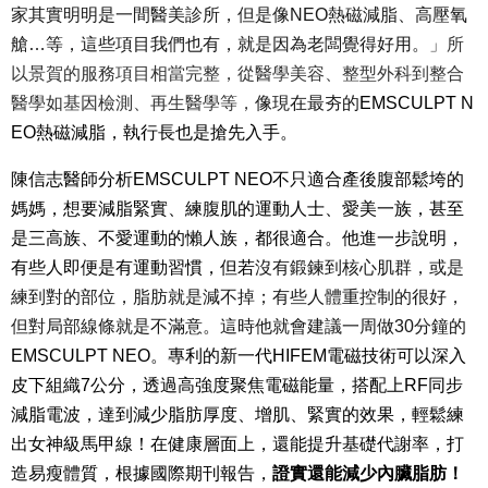
家其實明明是一間醫美診所，但是像NEO熱磁減脂、高壓氧
艙…等，這些項目我們也有，就是因為老闆覺得好用。
」所
以景賀的服務項目相當完整，從醫學美容、整型外科到整合
醫學如基因檢測、再生醫學等，
像現在最夯的
EMSCULPT N
EO
熱磁減脂，執行長也是搶先入手。
陳信志醫師分析
EMSCULPT NEO
不只適合產後腹部鬆垮的
媽媽，想要減脂緊實、練腹肌的運動人士、愛美一族，甚至
是三高族、不愛運動的懶人族，都很適合。他進一步說明，
有些人即便是有運動習慣，但若
沒有鍛鍊到核心肌群，或是
練到對的部位，脂肪就是減不掉；有些人體重控制的很好，
但對局部線條就是不滿意。這時他就會建議一周做30分鐘的
EMSCULPT NEO
。專利的新一代HIFEM電磁技術可以深入
皮下組織7公分，透過高強度聚焦電磁能量，搭配上RF同步
減脂電波，達到減少脂肪厚度、增肌、緊實的效果，輕鬆練
出女神級馬甲線！在
健康層面上，還能提升基礎代謝率，打
造易瘦體質，
根據國際期刊報告，
證實還能減少內臟脂肪！