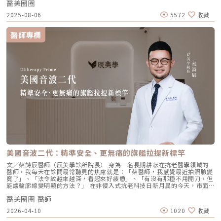
醫美圈圈
點。我們將帶你全面認識這項創新療程，從作用原理、五大特色到適合對象
的黃金位置： 顴骨高點：啟動中臉肌膚的生物重塑，優化張力。 鼻翼瞳孔
與常見問題，一次搞懂「逆時針玻尿酸」的魅力！ 璞菲洛Profhilo是什
交界：透過提升肌膚彈力，自然弱化法令紋的視覺感。 耳廓下前緣：強化
2025-08-06
5572
收藏
麼？ 璞菲洛是一項注射型玻尿酸產品，由瑞士IBSA研發，正式名稱為「高
臉部外側緊緻度，讓輪廓不再鬆垮。 下頷嘴角交界：改善嘴角周圍的鬆
低分子玻尿酸皮下植入劑」，在台灣獲得衛福部核准，俗稱為「逆時針」。
弛，恢復皮膚原有的拉力。 下顎角前緣：誘導彈力蛋白新生，收緊下頷邊
與傳統玻尿酸不同，璞菲洛不以填補凹陷為目的，而是透過生物重塑（bio-
緣的曲線。這五個點位並非用來「填充凹陷」，而是作為信號啟動點，讓玻
醫師專欄
remodeling）方式，喚醒肌膚自身的修復機能，促進膠原蛋白和彈力蛋白
尿酸在皮下如水幕般擴散，誘導彈力蛋白大量新生，像是在皮下植入了一層
的生成，達到自然緊緻與改善膚質的效果。璞菲洛Profhilo的五大特色璞菲
隱形的「彈力網」，讓下顎線與中臉自然回歸緊緻狀態。2. 火雞頸與橫向頸
洛之所以能引發醫美界關注，主要在於它與傳統玻尿酸有著本質上的不同，
紋：修復彈力纖維的救星頸部皮膚極薄，且缺乏支撐結構，老化多半是因為
透過獨特技術從根本上改善肌膚狀態。以下是璞菲洛最突出的五大特色：1.
彈力纖維斷裂。傳統填充型玻尿酸因為有化學交聯，施打後容易因重力或皮
獨特「生物重塑」機制：啟動膠原與彈力蛋白再生璞菲洛的核心技術採用專
膚過薄而產生凸起（毛毛蟲現象）。Profhilo 具備極佳的流動性，能均勻
利高、低分子量玻尿酸複合配方，在不添加交聯劑的情況下，能刺激皮膚深
滲透進頸部真皮層，不是填平皺紋，而是從底層重塑頸部肌膚的厚度與張
層的纖維母細胞、角質細胞和脂肪細胞，促使膠原蛋白和彈力蛋白大量新
力，是目前改善頸部質感的首選。3. 手背（雞爪手）：重建真皮層的緊實度
生，從源頭改善肌膚鬆弛與老化問題。2. 全面改善膚況：不只填補，更提升
雙手最容易因彈力蛋白流失而顯得乾癟、血管明顯。Profhilo 透過「非填
整體膚質有別於傳統玻尿酸的局部填充，璞菲洛注射後會均勻擴散至皮膚的
充」的方式，啟動手背肌膚的自我修復機制。它不僅是補水，更是透過生物
真皮層與皮下組織。這使得它能全面性地改善肌膚，包括： 提升肌膚緊實
重塑增加組織的彈性與結構感，讓手背肌膚恢復細緻平滑，找回如少女般優
度與彈性 深層補水、改善乾燥與粗糙 減少細紋、改善膚色不均3. 自然柔和
雅的肌膚張力。4. 口周細紋：自然軟化而不僵硬對於愛笑或年長客戶常見的
的效果：告別「饅化臉」璞菲洛的質地較輕盈、流動性高，主要作用提升肌
唇周紋，若使用傳統填充物，常會因為增加了體積而讓表情變得僵硬。
膚本身的飽滿度與光澤，而不是增加額外體積。因此，能帶來自然、柔和的
Profhilo 透過液態拉皮的原理，在不改變五官比例的前提下，誘導唇周肌
改善效果，避免了傳統填充劑可能導致的僵硬或「饅化」現象，讓你看起來
膚新生彈力蛋白，從底層「軟化」細小紋路，讓整個人看起來更加柔和、自
就像是膚況變好了，而不是動了手腳。4. 獨創 BAP 五點注射技術：療程更
然。六、 蔡醫師的診間建議：如何規劃妳的「逆時針」計畫？在辰美學，
舒適、更快速採用獨家的 BAP (Bio Aesthetic Points) 五點注射技術。醫師
我們追求的是「長效且細膩」的美，而非瞬間的煙火式改變。針對初次接觸
只需在臉部兩側各選擇五個精準的生物美學點進行注射，就能讓玻尿酸均勻
Profhilo 逆時針 的客戶，我通常會建議以「週期性重塑」的方式來規劃妳
美國音波二代：精準安全、更無痛的旗艦拉提新標竿
擴散至全臉。這大大減少了注射的針數和疼痛感，也降低了術後瘀青和腫脹
的專屬美學地圖：1. 基礎療程：建議至少進行 2 至 3 次為了達到最佳的彈
的機率，讓療程更加舒適、快速。5. 高濃度、不含交聯劑：安全性高、低發
力蛋白新生與肌底環境優化，單次施打僅是啟動信號，完整的重塑需要時間
文／蔡詩辰醫師（辰美學診所院長） 身為一名長期耕耘在抗老醫學領域的
炎風險以高濃度玻尿酸為主要成分，且製程中不使用任何化學交聯劑，能有
堆疊： 啟動期（第 1 次與第 2 次）： 建議間隔 1 個月施打。這兩次密集的
醫師，我每天在診間最常聽見的焦慮就是：「蔡醫師，我感覺最近拍照臉變
效降低注射後的發炎反應與過敏風險。同時，也經過多項國際認證，確保了
治療能確保高濃度玻尿酸在真皮層內建立穩固的擴散網絡，全面活化纖維母
寬了」、「法令紋越來越深，看起來好疲憊」、「有沒有那種不用開刀，但
產品的純淨與安全性。逆時針（Profhilo） vs. 傳統玻尿酸比較 療程名稱
細胞。 強化期（第 2 次與第 3 次）： 建議間隔3到6個月進行第三次施打。
能讓輪廓線變明顯的方法？」 在非侵入式抗老科技日新月異的今天，市面
逆時針 (Profhilo) 傳統玻尿酸填充劑 主要功能 「生物重塑」(Bio-
這是一個關鍵的鞏固點，能延續細胞的再生信號，讓拉皮效果更具層次感。
上的音波儀器琳瑯滿目。但每當病患詢問我最信任哪一台儀器時，我的首選
remodeling)， 刺激膠原蛋白和彈力蛋白再生，從根本改善膚質 「填充」
維持期： 經過這 3 次完整的週期療程後，肌膚的緊緻度與細緻質感通常可
醫美圈圈 醫師
始終是 Ultherapy 美國音波。而在 2026 年的現在，隨著 Ultherapy
和「支撐」， 用於填補凹陷、雕塑輪廓 成分組成 專利技術結合高低分子玻
以維持九個月左右的時間。2.術後照護：輕盈無負擔的修復由於 Profhilo
Prime（美音二代） 的問世，醫美界正式進入了「精準醫療」的新紀元。這
2026-04-10
1020
收藏
尿酸， 64mg/2ml 高濃度，無交聯劑 玻尿酸會添加交聯劑，以增加黏度和
是極高純度的玻尿酸且不含化學交聯劑，術後反應極輕。只需在 24 小時內
篇文章，我將以專業醫師的角度，深度拆解為什麼美音二代會成為我臨床治
支撐力， 能維持體積不被快速分解 作用機制 注射後會均勻擴散至皮膚深
避免劇烈運動與高溫環境（如溫泉、蒸氣室、高溫瑜伽），其餘日常生活、
療的核心，以及它如何重新定義抗老的黃金標準。一、 為什麼「看得到」