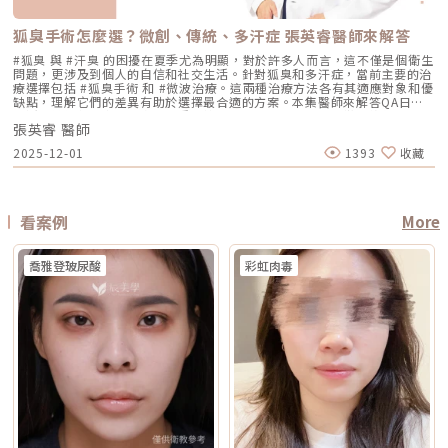
低 混合型斑點 需搭配其他療程，分次處理 AI辨識斑點深淺類型， 能同步處
腫脹或熱感 多數人修復期短，可能有暫時泛紅、痠脹、觸痛感 修復期較
用，但實際時間需依療程種類與個人膚況調整。酸類（如果酸、水楊酸）與
程。什麼是DENSITY RF無雙電波 ？無雙電波的英文名稱為 DENSITY，由
理多種斑點 療程次數 修復期 可能需多次，修復期較長 單次有感改善、修復
長，可能有腫脹、瘀青、傷口照護與拆線需求 效果出現時間 部分人術後先
A醇會促進角質代謝，可能在療程前後增加肌膚敏感度，使刺激反應（如泛
Jeisys Medical 推出。根據 DENSITY 官方資料，這套系統使用單極與雙極
期更短 適合性 適合多數色斑但風險略高 適合希望快速、低風險改善的族群
有緊實感，完整效果通常隨膠原蛋白新生逐漸出現 部分人術後有緊繃感，
狐臭手術怎麼選？微創、傳統、多汗症 張英睿醫師來解答
紅、乾燥）加劇，並提高色素沉澱的風險。一般常見建議為：療程前約3–7
高頻能量，可將能量傳遞到淺層與深層皮膚組織。它和傳統單一電波不同的
Reepot AI時光雷射禁忌症以下情況在接受 Reepot 治療時需特別注意，需
拉提效果通常會在數週至數月逐漸明顯 術後消腫後逐漸看出效果，完整自
天暫停使用，術後約1–2週再視肌膚修復狀況逐步恢復。但實際仍應依醫師
地方，在於它主打「單極 + 雙極」的複合式能量設計。單極偏向較深層作
由醫療人員審慎評估：1. 具有光敏感體質或正在使用感光藥物者若皮膚對光
#狐臭 與 #汗臭 的困擾在夏季尤為明顯，對於許多人而言，這不僅是個衛生
然度需等待恢復期 維持時間 約1年至1年半以上，依個人體質、老化速度與
評估為準。在停用期間，建議以溫和清潔、加強保濕與修護（如玻尿酸、神
用，雙極則偏向較表層、較集中，因此在療程定位上，無雙電波常被形容為
線反應特別強烈，或正在使用會增加光敏性的藥物，治療後發生刺激或色素
問題，更涉及到個人的自信和社交生活。針對狐臭和多汗症，當前主要的治
保養而定 約1年至1年半以上，依個人體質、發數、能量與保養而定 通常可
經醯胺等），並落實防曬措施，協助肌膚穩定修復。擺脫毛孔焦慮，找回平
兼顧： 深層緊緻 淺層膚質 細紋改善 毛孔與光澤感 整體肌膚精緻度
反應的風險較高。2. 三個月內曾使用口服 A 酸A 酸會影響皮膚角質更新與
療選擇包括 #狐臭手術 和 #微波治療。這兩種治療方法各有其適應對象和優
維持數年，但仍會隨年齡與老化速度改變 優點 非侵入式、修復期短、膚質
滑自信肌對抗毛孔粗大是一場長期抗戰，它需要你改變不良的生活習慣、建
DENSITY 採用 sequential monopolar + bipolar RF，也就是序列式單極
修復速度，使治療後的反應加劇，因此仿單建議需完全停藥至少三個月。3.
缺點，理解它們的差異有助於選擇最合適的方案。本集醫師來解答QA日常
與緊緻感改善自然 非侵入式、修復期短、對輪廓線與深層支撐較有針對性
立正確的居家保養觀念，並適時借助醫美科技的強大力量來突破瓶頸。現在
與雙極射頻能量，並搭配冷卻與即時阻抗校準等設計。無雙電波適合施打族
最近三到六個月內接受過填補注射包括玻尿酸、洢蓮絲、舒顏萃等填充劑，
生活中該如何減少體味產生？重點摘要：00:00 開場00:05 微創旋轉刮刀狐
拉提幅度通常較明顯，適合較嚴重鬆弛者 限制 對非常明顯的下垂或多餘皮
的醫美技術已經能為各種膚況提供客製化的解決方案，如果不確定自己到底
群無雙電波常被期待用在以下族群： 臉沒有嚴重鬆弛，但開始覺得輪廓不
為避免能量影響填充物穩定性，需由醫療人員評估治療時機。4. 三個月內接
張英睿 醫師
臭手術與傳統狐臭手術法之比較00:40 狐臭手術治療效果如何？01:55 狐臭
膚，改善幅度有限 對膚質、毛孔、細紋的改善不一定比電波明顯 需開刀、
是屬於哪一種毛孔類型，或者不知道該從哪一個療程下手，建議直接安排時
夠緊 膚質變粗、毛孔變明顯 乾燥細紋、光澤感下降 想做電波，但怕疼痛感
受過磨皮或其他侵入性治療若表皮尚未完全恢復，過早進行雷射可能造成過
和多汗我都有，但我能使用狐臭手術嗎？02:33 狐臭治療建議幾歲開始做？
有傷口與恢復期，風險與費用通常較高 電波音波哪個好？不要只問哪個
間到專業的醫美診所進行諮詢。透過醫師的專業評估，甚至搭配高階的肌膚
2025-12-01
1393
收藏
太強 想要自然型、精緻型保養 希望同時處理緊緻與膚質所以如果說鳳凰電
度刺激或延長恢復期。5. 懷孕與哺乳期間仿單中明確列為需避免的狀況，主
03:08 微波治療後汗水會跑到其他部位嗎？04:21 日常生活中該如何減少體
強，要問哪個適合你很多人會問：「電波跟音波哪個效果比較好？」但這個
檢測儀器，才能為你規劃出最精準、最不走冤枉路的縮毛孔計畫！★溫馨提
波比較偏「輪廓拉提主力」，無雙電波就比較像「緊緻 + 膚質管理」的複合
要基於安全性與荷爾蒙變動的不確定性雖然非侵入性，但仍建議暫緩治療。
味產生？張英睿皮膚專科診所官網 : http://www.skinbook.com.tw/張英
問題其實很容易問錯方向。因為電波和音波不是同一種東西，它們就像健身
醒★小編要提醒大家，醫療並非單純的商業交易，所有的療程都伴隨著風
型選項。無雙電波 vs 鳳凰電波比較 比較療程 DENSITYRF 無雙電波
6. 正在發生皮膚感染者例如開放性傷口、細菌或病毒感染（如皰疹等），需
睿皮膚專科診所 FB ：https://www.facebook.com/Taipeiskinclinic張英
裡的重量訓練和有氧運動，都能讓身體變好，但訓練目標不一樣。 想改善
險。因此，作為消費者應該謹慎選擇合適的醫療方案，以確保安全與健康。
ThermageFLX 鳳凰電波 能量類型 單極+雙極射頻 單極射頻 作用原理
完全痊癒後才能進行雷射。7. 有皮膚癌病史者為避免引發不必要的風險或延
睿皮膚專科診所Instagram：
膚質、緊緻、細紋：可以優先評估電波。 想改善下垂、輪廓線、嘴邊肉：
αLPHA專利交替脈衝加熱技術 射頻RF系統 主要特色 深淺層複合加熱 深層
誤病情追蹤，此類族群需避免或必須在專科醫師嚴格評估下進行。8. 未滿十
https://www.instagram.com/drdeungskinclinic/張英睿皮膚專科診所地
可以優先評估音波。 如果同時有鬆和垂：可以和醫師討論電音波搭配。這
看案例
More
容積式加熱 療程定位 膚質、細緻、緊緻並重 輪廓、拉提、緊實為主 適合族
八歲者不建議未成年人接受此類治療，除非有醫療必要且經監護人與專業醫
址：新北市板橋區文化路一段118號電話：(02)-2250-6065LINE：
也是為什麼現在很多醫師會用「複合式療程」來做規劃。不是每個人都只需
群 輕中度鬆弛、膚質粗糙、 毛孔細紋 中度鬆弛、下顎線模糊、 輪廓下垂感
師共同評估。AI時光雷射常見問題FAQQ1：Reepot AI時光雷射和傳統除斑
@xat.0000195926.1nzhttps://page.line.me/xat.0000195926.1nz?
要一種療程，而是要看老化主要發生在哪一層，再決定適合電波、音波，還
冷卻技術 五階七段冷卻系統 分段噴灑冷媒 探頭 雅典娜探頭：臉部 宙斯探
雷射有什麼最大差別？Reepot 的能量作用以機械式震動為主，而非傳統以
openQrModal=true
是兩者搭配。電波音波可以一起打嗎？可以，但不是每個人都一定需要。電
頭：身體 愛神探頭：眼周 紫鑽探頭：臉/四肢 碧眼探頭：眼周 藍鑽探頭：
喬雅登玻尿酸
彩虹肉毒
熱破壞色素為核心的方式，因此對周邊組織較為溫和，修復期相對短。搭配
波和音波作用原理不同，所以在醫師評估下，兩者確實可以搭配。常見做法
臉/四肢 黃金探頭：身體 疼痛感 多數定位為較舒適型 但仍因人而異 感受通
AI 智慧影像分析與低溫保護，可讓能量更集中在斑點本身，減少熱擴散造成
是用音波處理深層輪廓拉提，再用電波改善皮膚緊緻與膚質鬆弛，讓效果更
常較明顯，但依能量、部位與個人耐受度不同 常見效果感受 膚質變細、臉
的紅腫或反黑風險。對於需要更加精準、可控的淺層色素改善者，是較新的
全面。不過，電音波不是「全部打越多越好」。發數、能量、施作順序、間
部較緊 光澤提升 輪廓變緊、線條感改善 適合重點 想變精緻、自然、保養型
治療選擇。Q2：一次療程能看到效果嗎？需要做幾次比較理想？淺層曬
隔時間，都需要依照個人臉部條件設計。如果臉部脂肪偏少、皮膚偏薄、曾
想加強緊緻、抗老、輪廓型 原理差異：單極、雙極到底是什麼？很多人看
斑、雀斑在單次治療後多半能看到初步變化；但深層或混合型色素通常需要
做過其他療程，或是近期剛打過針劑，更要讓醫師完整評估，避免過度治
到「單極」、「雙極」會覺得很難懂，其實可以用生活化的方式理解。單極
多次治療，效果會以「循序淡化」的方式呈現。實際次數與間隔仍須依個人
療。做電波音波前，要注意哪些事？第一，先判斷自己是哪一種老化問題在
電波：像是把熱能傳遞到較深、較廣的範圍，主要作用於較深層皮膚組織
膚況並由醫師評估調整。Q3：Reepot 是否有反黑風險？術後該注意什麼？
選電波或音波前，先不要急著問「哪個比較好」，而是要先看自己的老化問
（以真皮層為主），常被用於緊緻與支撐感相關需求。鳳凰電波即屬於單極
任何除斑型雷射都可能有反黑風險，但 Reepot 因熱傷害較低、加上冷卻系
題屬於哪一種。臉部老化常見可分成四大類：組織鬆弛下垂、結構性凹陷、
射頻應用。雙極電波：則是將能量集中在兩個電極之間，作用範圍相對較
統保護，發生率較低。術後的關鍵在於防曬和保濕，尤其治療後一週避免曝
皺紋形成、膚質老化。電波和音波主要處理的是「鬆弛與下垂」這一類問
淺，較常被用於膚質細緻、表層改善等需求。無雙電波的特色，在於將單極
曬、蒸氣、刺激性保養品。若依照術後指示照護，能大幅降低色素反應的機
題。電波偏向改善皮膚鬆弛、細紋與緊緻度；音波偏向改善輪廓下垂、嘴邊
與雙極兩種模式結合於同一療程設計中。根據官方資料，DENSITY 可透過
會。Q4：敏感肌或薄皮膚適合做 Reepot 嗎？Reepot 的能量模式相對溫
肉與下顎線模糊。但如果是太陽穴凹陷、淚溝、臉頰凹陷這類結構性凹陷，
不同射頻模式，將能量分別作用於深層與淺層皮膚。因此，兩者並不是「誰
和，加上冷卻保護，對敏感肌而言較為友善。但敏感肌的特性是屏障本身不
或是斑點、色素沉澱這類膚質問題，單靠電波或音波不一定能解決，需要搭
比較高級」，而是設計邏輯不同。若主要需求為輪廓拉提與緊緻，單極射頻
穩定，因此治療前仍需要專業檢視膚況，若正處於發炎、乾裂或紅敏期，建
配其他療程評估。第二，不要只看價格，更要看療程規劃是否合理電波音波
為主的療程通常較符合需求；若希望同時兼顧膚質細緻與輕度緊緻，複合式