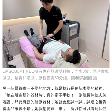
EMSCULPT NEO
擁有專利熱磁雙科技，同步3效，同時實現
減脂、緊實和增肌，療程僅需30分鐘。圖/醫美圈圈 攝
另一個景賀唯一不變的地方，就是執行長創新求變的精神。
「她在引進新的器材時，真的毫不手軟！」副院長陳信志笑
著說，只要有新的醫療器材，她就會想試一試，試過之後覺
得產品確實不錯，她就想要買回來，
「
所以你可以看到我們