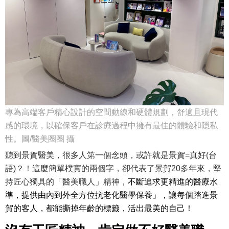
專為高端客戶精心設計的空間動線和硬體規劃，舒適且現代
感的環境，以確保客戶在診療過程中擁有最佳的體驗和隱私
性。圖/醫美圈圈 攝
聽到景賀醫美，很多人第一個念頭，或許就是景賀=真好(台
語)？！這麼簡單樸實的兩個字，卻代表了景賀20多年來，堅
持匠心獨具的「醫美職人」精神，
不斷追求更精進的醫療水
準，提供由內到外全方位抗老化醫學保養」，讓每個踏進景
賀的客人，都能撕掉年齡的標籤，活出最美的自己！