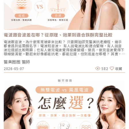
因素有些人天生黑色素細胞較敏感，斑點更容易在年輕時就出現。三、荷爾
能有效阻斷復發。 深色肌膚患者：過去許多雷射（如脈衝光、某些淨膚雷
術，溫和無痛地吸出毛孔深層的黑頭、白頭粉刺與多餘皮脂，同時導入高濃
蒙波動包含懷孕、避孕藥、壓力、作息不穩等，都可能使色素活躍，例如熟
射）在深色肌膚上容易引發熱傷害或色素沉澱（反黑）。AviClear 的
度的保濕與抗氧化精華。適合誰：出油粉刺型毛孔、怕痛不敢打雷射、想作
知的肝斑。四、發炎後色素沉澱（PIH）痘痘、皮膚受傷、過度刺激後，都
1726nm 波長針對的是「油脂」而非「黑色素」，因此適用於 Fitzpatrick
為重要活動前的急救保養者。效果與特色：做完當下皮膚立刻感受到「會呼
可能留下深淺不一的色沉。以上原因造成斑點呈現不同的「深度」「密度」
膚色分類的 I 到 VI 型（包含極深色肌膚），安全性極高。AviClear 戰痘雷
吸」的潔淨感，毛孔因為髒污被清空並喝飽水，視覺上會立刻變得細緻，且
與「分布」，也使除斑變得不再只是把黑色素擊散這麼簡單。只要能量不
射 常見 QA 總整理在決定進行療程前，大家心中難免還有一些疑問。我們
無恢復期。2. 光電雷射：皮秒雷射（搭配特殊透鏡）原理：皮秒雷射
足，改善有限；能量過強，又可能刺激皮膚，造成修復期延長、色素反應，
整理了討論度最高的幾個問題：Q1：打 AviClear 戰痘雷射會痛嗎？需要敷
（Pico Laser）是目前詢問度最高的縮毛孔療程。核心在於加上了「蜂巢透
甚至讓斑點反覆出現。也因為色素問題本身複雜，傳統除斑療程才會讓人覺
麻藥嗎？A：疼痛度極低，多數患者甚至不需要敷麻藥！怕痛的人有福了！
鏡」或「聚焦透鏡」。這能在不破壞表皮的情況下，將雷射光束匯聚，在真
得「效果不一定穩定」。要真正提高治療的成功率，關鍵就在於是否能更精
AviClear 搭載了專利的「AviCool™ 藍寶石冷卻技術」，探頭在雷射擊發的
皮層產生「空泡效應（LIOB）」。這就像是在皮膚深層進行微小的破壞，
準、穩定地處理不同深度的黑色素，同時降低熱傷害。什麼是 Reepot AI時
前、中、後都會持續為肌膚表面降溫。治療過程中，主要會感覺到探頭冰冰
電波跟音波差在哪？從原理、效果到適合族群完整比較
藉此喚醒肌膚的自癒機制，大量刺激膠原蛋白與彈力纖維新生，進而把毛孔
光雷射？從技術重新理解除斑Reepot AI時光雷射是一款以 532 nm 綠光為
涼涼的，伴隨輕微的溫熱感或是像被橡皮筋輕彈的感覺。相較於傳統雷射或
周圍的凹陷給「撐」起來。適合誰：輕中度的老化型毛孔、輕微淺層痘疤、
基礎，並結合 AI 影像分析的智慧型色素雷射，已通過美國 FDA、韓國
手工清粉刺的痛楚，整體舒適度大幅提升，輕鬆就能完成療程。Q2：我現
電波跟音波，為什麼常常被拿來比較？ 只要開始研究醫美抗老療程，幾乎
想同時改善膚色不均與暗沉的人。效果與特色：熱傷害小，術後通常只會紅
KFDA 與台灣 TFDA 核可。它的設計目的，是讓除斑治療更精準、更安全，
在正在吃口服 A 酸，可以打 AviClear 嗎？A：建議先與主治醫師討論。一
都會遇到這兩個名字：電波和音波。 有人說電波比較適合緊緻，有人說音
腫1~3天，幾乎不影響日常生活。是目前 CP 值極高的定期保養型雷射。3.
也更符合亞洲膚質對低熱傷害的需求。透過AI智慧影像掃描技術，系統能先
般來說，口服 A 酸會讓皮膚變得比較薄且脆弱。多數醫師會建議在停用口服
波拉提感比較明顯；也有人做完電波覺得皮膚變細、變亮，做完音波覺得下
重度凹洞救星：UP雷射原理：如果是屬於嚴重的「疤痕/凹洞型毛孔」，皮
辨識斑點的深度與分布，使能量設定更具科學依據。在治療作用上，
A 酸至少 1 到 3 個月後，讓皮膚屏障稍微恢復，再來進行雷射治療會比較
顎線變清楚。聽起來好像都能抗老、都能拉提，但到底差在哪裡？ 其實，
秒雷射可能不夠力，這時候就需要汽化型雷射上場。例如 UP雷射
Reepot 搭載超低溫冷卻機制，能在能量擊發的同時以低溫保護皮膚，降低
安全。Q3：如果我只有局部（例如下巴）長痘痘，可以只打局部嗎？A：通
電波和音波最大的差別，不是「哪一個比較厲害」，而是它們使用的能量不
（UltraPulse），它能將能量精準且極深地打入真皮層甚至皮下組織，切斷
紅腫與熱刺激。其能量原理以機械式震動分散黑色素為主，而非單純依賴高
常建議「全臉治療」效果最佳。皮脂腺是分佈在全臉的，雖然目前只有下巴
醫美圈圈 醫師
同、作用的層次不同，適合處理的老化問題也不同。 簡單來說： 電波偏向
硬化的纖維化疤痕組織，進行深層的肌膚重建。適合誰：嚴重的冰鑿型痘
熱破壞，因此對周邊組織更溫和。簡單來說，它讓除斑從過去較不穩定的模
在發炎，但其他區域的皮脂腺可能也處於過度活躍的狀態。全臉均勻施打可
改善皮膚的鬆、細紋、膚質與緊緻度。 音波偏向改善輪廓的垂、嘴邊肉、
疤、嚴重凹洞型毛孔粗大。效果與特色：效果非常強大且顯著，但相對的
2026-05-07
582
收藏
式，提升為更可控、恢復期更短的療程設計。Reepot 三大核心技術：讓除
以達到整體控油、預防其他部位未來爆發的效果。當然，醫師在施打時，會
下顎線與深層支撐。 例如：如果把臉比喻成一棟房子，電波比較像是在整
「破壞力」也強。術後會有明顯的點狀結痂、流組織液，恢復期較長（約需
斑更精準、安全、穩定在眾多除斑雷射中，Reepot 之所以被視為新一代的
針對正在發炎的嚴重區域特別加強能量。Q4：三次療程結束後，一輩子都
理牆面，讓表面變得更平整、更緊；音波則比較像是在加強地基與支撐結
7~10 天），需要有耐心細心照護。4. 緊緻抗老新趨勢：微針電波（如E電
智慧型選擇，關鍵在於它結合了精準分析、冷卻保護與機械式作用三大技
不會再長痘痘了嗎？A：雷射不是魔法，日常保養依然重要。AviClear 能大
構，讓整體輪廓往上撐起來。電波是什麼？重點在 RF 射頻加熱與緊緻電波
波 Exion、無限電波 Potenza）原理：結合了「微針」與「電波（RF）」
術，不只是把能量打在斑點上，而是以更科學、更安全的方式處理色素問
幅萎縮皮脂腺，把出油量降到極低，讓長痘痘的機率降到最低。但人體是有
拉提使用的是 RF 射頻能量。RF 是 Radiofrequency 的縮寫。原理是透過
雙重優勢。透過極細的微針穿透表皮，在到達真皮層特定深度時瞬間釋放電
題。AutoDerm 智慧影像分析系統在正式治療前，系統會先掃描肌膚，辨識
自我修復機制的，經過數年後，部分皮脂腺可能會慢慢恢復部分功能。此
射頻能量在皮膚組織中產生熱能，讓膠原蛋白受熱收縮，並啟動後續的膠原
波熱能。這不僅能刺激膠原蛋白與彈力蛋白重組（改善老化型毛孔），微針
每一處斑點的分布、深度與範圍。這讓醫師不再只依賴肉眼判斷，而是能透
外，極端的壓力、嚴重的賀爾蒙失調依然可能引發零星的痘痘。但整體來
蛋白新生與重組。很多人一聽到「加熱」會覺得很抽象，電波不是只打一個
的物理性破壞與電波熱能，還能破壞過度活躍的皮脂腺（改善出油型毛
過影像資訊調整能量，讓治療更客製化、也更一致。對於斑點多、深淺不一
說，膚況絕對會比治療前穩定非常多。許多人會選擇在 1 到 2 年後，將
點，而是讓一段皮膚組織被均勻加熱。當皮膚裡的膠原纖維遇到適當熱能，
孔）。適合誰：混合型毛孔（又油又鬆弛）、肝斑體質不適合打高能量雷射
或分布不規則的人來說，這項技術能有效提升治療的精準度。CPTL 超冷卻
AviClear 作為年度的「控油進廠保養」來施打一次。Q5：打完 AviClear 後
就像鬆掉的彈力網被重新收緊，視覺上會有比較緊、平整的感覺。所以電波
者、想全面提升膚質緊緻度的人。效果與特色：因為熱能在皮膚深層釋放，
保護除斑過程中最令人擔心的副作用之一，就是因熱能過高造成紅腫、脫
有修復期嗎？該怎麼保養？A：由於屬於「非侵入性」的安全療程，術後皮
常見的效果感受包括：皮膚變緊、細紋變淡、毛孔視覺變細緻、臉部鬆弛感
表皮的熱傷害極小，退紅快（通常隔天即可上妝）。對於膚質的「整體優
皮，甚至反黑。CPTL 的作用是在雷射擊發的同時迅速降溫，使肌膚保持在
膚最多只會有輕微的泛紅，通常在幾個小時到一天內就會自然消退，完全不
改善、膚質變得比較平滑。也因為電波比較強調「皮膚緊緻」和「膚質改
化」有非常亮眼的表現。5. 物理性微創重建：得美微針筆（Dermapen）原
低溫狀態，避免熱能向周圍擴散。皮膚被冷保護包覆後，不僅治療時更舒
影響日常上班上課。術後的保養也非常簡單：只要做好「基礎保濕」與「確
善」，所以如果困擾的是臉看起來鬆鬆的、眼周或嘴邊有細紋、臉頰摸起來
理：透過儀器上極細微的針頭，在肌膚表層每秒創造出1,920的微小穿刺通
適，也能減少後續的發炎反應，讓整體修復期縮短許多。VSLS色素冷剝離
實防曬」，並在術後一週內暫停使用美白、酸類或去角質等刺激性產品即
不夠緊實，電波通常會是可以評估的方向。但要注意，電波不是做完就立刻
道。這種「微破壞」能直接啟動肌膚天然的傷口癒合機制，刺激膠原蛋白與
技術在 532 奈米波長下，Reepot 的能量並非以高熱燒灼黑色素，而是以機
可。對於忙碌的現代人來說，是非常友善的午休醫美選擇。拿回肌膚的主導
變成另一張臉。效果通常會分成兩個階段：一部分人會先感覺皮膚有收緊
彈力蛋白增生。更棒的是，這些微通道能像海綿一樣，大幅提升後續保養精
械式的震動作用使色素顆粒鬆動、分離，再交由身體自然代謝。這項機制能
權，抗痘不再是一場苦戰青春痘從來就不只是一個表面的皮膚問題，它更深
感，後續則會隨著膠原蛋白慢慢新生，讓緊緻度逐漸出現。音波是什麼？重
華（如生長因子、高濃度玻尿酸）的吸收率，達到加乘的養膚效果。適合族
同時保護真皮層的血管結構，減少對健康組織的影響，讓整個治療更溫和，
刻地牽動著個人的自信心與社交生活。過去，嚴重痘痘肌患者往往陷入兩
點在聚焦超音波與深層拉提音波拉提使用的是 聚焦式超音波能量，常見名
群：老化型毛孔、淺層凹洞型毛孔、膚質粗糙者，以及對部分能量型療程較