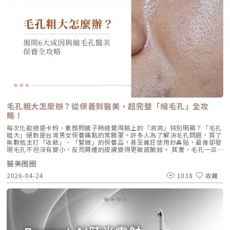
包含四大關鍵： 皮脂分泌過盛：受到賀爾蒙、壓力、飲食或基因影響，皮
隔30天）後，在1個月與4個月的評估中，皮膚彈性與保濕度均有顯著提
織受熱收縮，會有 10-20% 的即時拉提感。真正的巔峰效果會在術後 2–3
脂腺製造出過多的油脂。 毛囊角化異常：老廢角質無法正常代謝，與油脂
升，且效果可維持至少4個月。受試者自我評估亦反映皺紋減少、肌膚更緊
個月，隨著膠原蛋白的大量新生，輪廓會日益清晰。 維持時間：在規律的
混合後堵塞毛孔，形成粉刺。 痤瘡桿菌增生：堵塞的無氧毛孔成為痤瘡桿
緻，印證持續治療的重要性。（參考來源：Sparavigna et al., 2022）璞
生活作息下，一次優良的治療效果可維持 12–18 個月。四、 蔡醫師的減齡
菌（C. acnes）的溫床，細菌大量繁殖。 發炎反應：細菌代謝物引發免疫
菲洛療程前後注意事項術前： 停止服用抗凝血藥物（如阿斯匹靈、維他命
處方箋：美音二代的精準佈點很多診所標榜「破千條」的音波，但我始終堅
反應，導致紅腫、化膿，形成嚴重的囊腫型或膿皰型痘痘。在這四個環節
E） 治療當天避免化妝、飲酒 保持作息規律，避免熬夜與重度壓力術後：
持：條數不是越多越好，精準度才是關鍵。過多的能量可能造成脂肪萎縮
中，「皮脂分泌過盛」是啟動後續一連串災難的開關。傳統的治療方式，如
24小時內避免按摩施打部位 三天內避免劇烈運動與三溫暖 一週內避免臉部
（臉凹），過少則無感。在辰美學，我會根據每一位客人的臉型厚薄、鬆弛
抗生素主要針對殺菌；外用酸類主要針對去角質。唯有口服 A 酸能夠有效抑
熱敷與刺激性護膚產品 建議加強保濕、防曬，幫助效果延長璞菲洛副作用
程度，規劃專屬的能量地圖。以下是 2026 年我常用的建議處方： 施作區
制皮脂腺分泌，這也是為什麼口服 A 酸過去被視為治療嚴重痘痘的終極武
與風險Profhilo屬於非交聯玻尿酸，不含化學交聯劑，生物相容性極佳，副
域 建議條數參考 蔡醫師臨床改善重點 全臉輪廓拉提 500 – 800 條 筋膜拉
器。然而，口服 A 酸伴隨著全身性的副作用。而 AviClear 戰痘雷射的誕
作用相對少。常見輕微反應包括： 注射處短暫腫脹、微紅 局部輕微瘀青
提改善法令紋 中下臉重點加強 300 – 500 條 筋膜拉提改善嘴邊肉 眼周與提
生，就是為了一次解決這個痛點：我們能不能在不吃藥的情況下，精準且長
（數日內可自行消退） 極少數人可能會有輕微搔癢或壓痛感，通常在數天
眉 100 – 200 條 改善眼尾下垂。 4.1 複合式療程的加乘效果如果想要達到
效地控制皮脂腺？什麼是 AviClear 戰痘雷射？解密 1726nm 的物理奇蹟
內緩解※ 選擇合法診所與原廠授權產品，是避免療程風險最關鍵的因素。
更好的「精緻度」，我常會建議在音波拉提後，搭配再生針（瑞德喜）進行
AviClear 戰痘雷射是一台利用特定波長光能來治療痤瘡的醫療儀器。它的核
為什麼 Profhilo 成為新一代醫美趨勢？隨著醫美觀念的演變，越來越多人
外輪廓的固定，或是以「混合式填充」補足流失的骨架支撐。這種「由內拉
心技術在於突破性的1726nm 波長雷射。1. 為什麼是 1726nm 波長？「專
追求自然、柔和的改善效果，不希望臉部看起來僵硬或過度膨脹。Profhilo
提、由外固定」的複合思維，才是現代抗老的趨勢。五、 2026 醫美行情與
吃油脂」的標靶治療在雷射醫學中，不同的波長會被不同的目標物（如黑色
與傳統填充型療程最大的不同，在於它獨特的「重建」式作用。Profhilo
避坑建議當妳搜尋「美國音波二代價格」時，會發現市場行情落差很大。身
素、血紅素、水分）吸收。1726nm 這個波長非常特殊，它在人體組織
並非單純地填補，而是將高濃度玻尿酸均勻分布於肌膚真皮層，從底層刺激
毛孔粗大怎麼辦？從保養到醫美，超完整「縮毛孔」全攻
為醫師，我必須提醒大家，費用背後包含的是原廠探頭成本、儀器維護、以
中，被皮脂（油脂）吸收的效率，大約是被水分吸收的 2 倍。當 AviClear
膠原蛋白與彈力蛋白新生，啟動肌膚的自我修復能力，讓效果柔和自然，能
及最重要的「醫師的技術與判讀經驗」。 認明原廠授權：施打前請掃描儀
略！
的雷射光束打入真皮層時，能量會精準地被富含油脂的「皮脂腺」大量吸
有效降低傳統填充物可能帶來的異物感，也更貼近肌膚自然老化的邏輯。此
器與探頭 QR Code，確保非水貨或非法翻新探頭。 選擇認證醫師：音波拉
收，進而產生熱能。這些熱能會破壞過度活躍的皮脂腺細胞，變得萎縮、分
外，Profhilo 完美契合了當前醫美市場「微侵入式」與「預防型保養」的
每次化妝總是卡粉、素顏照鏡子時總覺得臉上的「洞洞」特別明顯？「毛孔
提需要精準的解剖學知識，只有受過原廠培訓的醫師，才能在「安全邊界
泌量大幅下降。當沒有過多的油脂，毛孔就不易堵塞，痤瘡桿菌也失去了生
趨勢。它填補了日常保養品與侵入式手術之間的空缺，不需像肉毒桿菌那樣
粗大」絕對是台灣男女保養痛點的常勝軍。許多人為了解決毛孔問題，買了
內」將能量發揮到極致。六、 結語：愛美，是為了成就更好的自己我常
存的養分，痘痘自然就失去了生長的溫床。2. AviCool™ 藍寶石冷卻系統：
限制表情，也不需要像手術拉皮那樣漫長的恢復期。對於生活忙碌、注重效
無數瓶主打「收斂」、「緊緻」的保養品，甚至瘋狂使用妙鼻貼，最後卻發
說，醫美的意義不在於把妳變成另外一個人，而在於「找回最巔峰狀態的
保護表皮，大幅提升舒適度既然要用熱能破壞深層的皮脂腺，表皮會不會被
率的現代人來說，這讓它更容易被接受，成為許多人延緩老化、提升膚質的
現毛孔不但沒有變小，反而周遭的皮膚變得更敏感脆弱。 其實，毛孔一旦
妳」。看著客人在治療後，重新對鏡子裡的自己露出自信的微笑，那是我身
燙傷？這正是 AviClear 的另一項核心專利。機器配備了專屬的 AviCool™
首選。臨床案例分享以下為原廠提供的實際案例，透過Profhilo逆時針療
被撐大，就像是被撐鬆的橡皮筋，光靠日常塗抹保養品是很難「完全逆轉」
為醫師最大的成就感。我會運用 Ultherapy Prime 美國音波第二代的精準
藍寶石接觸式冷卻系統。在雷射擊發前、擊發中與擊發後，冷卻系統會持續
程，觀察治療前後肌膚狀態的變化，供大家參考了解療程效果。璞菲洛
醫美圈圈
的。想要有效改善毛孔粗大，我們必須先搞懂你的毛孔是哪一種「型」，才
技術，結合我對面部結構的美感理解，悉心守護妳每一寸肌膚的張力。如果
將表皮溫度維持在安全的低溫狀態。這不僅能防止表皮熱傷害、避免術後反
Profhilo常見Q&AQ1：PROFHILO和水光療程有什麼差別？ 水光著重在肌
能對症下藥！這篇文章將帶你從日常保養到專業醫美療程，全面拯救毛孔粗
您也對輪廓的流失感到焦慮，或者正猶豫哪種療程最適合自己，歡迎預約來
黑，更大幅降低了療程中的痛感，讓患者在不需要敷麻藥的情況下（視個人
2026-04-24
1038
收藏
膚表層補水，讓皮膚變得水嫩透亮；而PROFHILO作用層次更深，不只補
大的終極對策。為什麼我的毛孔會變大？揭開毛孔粗大的 6大元兇在探討怎
診間，讓我們在一個放鬆、透明的環境下，一起討論出最適合您的減齡計
耐受度而定），也能順利完成治療。AviClear 戰痘雷射 vs. 藍雷射與傳統療
水，還能活化膠原蛋白、彈力蛋白等細胞修復，提升整體彈性與緊緻度。它
麼解決之前，我們得先抓出讓毛孔變大的罪魁禍首。毛孔粗大絕對不是單一
畫。
法：抗痘金大PK過去我們面對嚴重的青春痘，「吞口服A酸」幾乎是唯一的
的特點是透過穩定擴散來刺激肌膚自我修復，不靠刺激或破壞，適合想全面
原因造成的，通常是以下幾個因素交織而成的結果：1. 【油脂型毛孔】：中
終極解方。然而，隨著光電科技的突破，現代的醫美抗痘已經邁入了「精準
改善膚況的人。Q2：可以和電波、音波等療程搭配嗎？ 可與電波、音波等
東油田的擴建工程毛孔是皮脂排出的主要通道。當你的皮脂腺天生比較發
破壞皮脂腺」的新紀元。目前市面上討論度最高的兩大抗痘黑科技，分別是
療程搭配使用，建議間隔約兩週，具體施打順序與時間需由醫師評估。電
達，或是受到氣溫升高、荷爾蒙波動、常吃高油高糖食物影響，導致出油量
AviClear 戰痘雷射與 CAPRI 藍雷射。雖然兩者都主打不吃藥、從根源控
波、音波術後可加速肌膚修復並延長效果，但需等皮膚完全降溫後再進行
大增時，通道就會被迫「擴建」來排出這些大量油脂。2. 【角質型毛孔】：
油，但在波長與作用機制上卻有著根本的差異。我們該如何選擇？它們與傳
Profhilo療程。施打前請務必諮詢醫師，遵從專業建議安排療程。Q3：璞
通道堵塞引發的連鎖反應健康的肌膚會自然代謝老廢角質，但如果代謝異
統的口服A酸又有什麼不同？以下為您全面解析。頂尖對決：AviClear 戰痘
菲洛每年需要打幾次？ 一個完整療程通常包含三次施打，前兩次相隔約一
常，這些廢棄角質就會和皮脂、空氣中的髒污混合在一起，死死地堵塞在毛