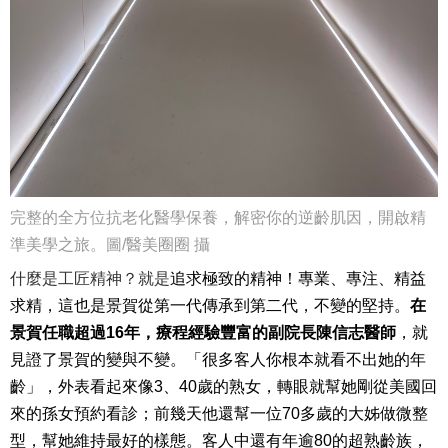
完整的全方位抗老化醫學保養，解密你的逆齡肌因，開啟精
準美學之旅。圖/醫美圈圈 攝
什麼是工匠精神？就是
追求極致的精神！專業、專注、精益
求精，這也是景賀從第一代傳承到第二代，不變的堅持。
在
景賀任職超過16年，療程經驗豐富的副院長陳信志醫師
，
就
見證了景賀的變與不變。「很多客人你根本就看不出她的年
齡」，外表看起來像3、40歲的熟女，轉眼就幫她剛從美國回
來的孫女預約看診；前幾天他還幫一位70多歲的大姊做微整
型，幫她維持最好的樣態。客人中還有年逾80的超熟齡族，