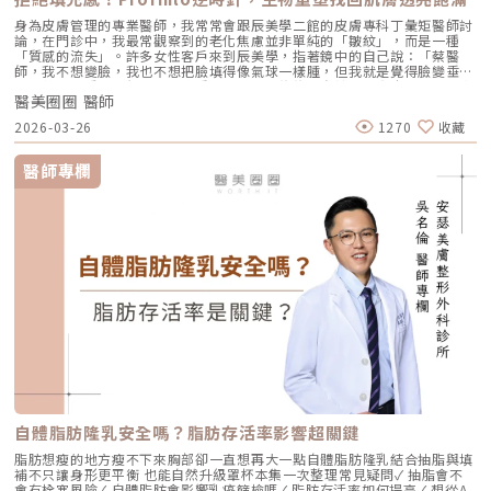
身為皮膚管理的專業醫師，我常常會跟辰美學二館的皮膚專科丁彙矩醫師討
論，在門診中，我最常觀察到的老化焦慮並非單純的「皺紋」，而是一種
「質感的流失」。許多女性客戶來到辰美學，指著鏡中的自己說：「蔡醫
師，我不想變臉，我也不想把臉填得像氣球一樣腫，但我就是覺得臉變垂
了、乾了，看起來很累。」這種「累感」，往往來自於肌膚真皮層結構的崩
醫美圈圈 醫師
解。過去我們習慣用玻尿酸去「填補」凹陷，或是用電音波去「緊緻」皮
表，但在這兩者之間，其實存在著一個關鍵的空白區：生物重塑（Bio-
2026-03-26
1270
收藏
Remodeling）。這就是為什麼我對 Profhilo 逆時針（俗稱：璞菲洛）情
有獨鍾的原因。一、 重新定義抗老：為什麼妳需要的是「重塑」而非「填
充」？在深入了解 Profhilo逆時針 之前，我們必須先釐清肌膚老化的本
醫師專欄
質。肌膚的年輕度由真皮層的三大支柱決定：水份、膠原蛋白
（Collagen）以及彈力蛋白（Elastin）。多數人對膠原蛋白耳熟能詳，它
就像建築物的「鋼筋水泥」，負責撐起皮膚的厚度與體積；然而，讓肌膚在
做表情後能迅速回彈、維持組織張力的關鍵，其實是彈力蛋白。彈力蛋白就
像支撐鋼筋的「橡皮筋」，不幸的是，人體在青春期過後，彈力蛋白的合成
速度就會大幅下降。當彈力蛋白流失，肌膚就會像失去彈性的鬆緊帶，出現
細紋、毛孔粗大、甚至是難以處理的「鬆弛型下垂」。傳統玻尿酸屬於「填
充型」，主要目的是增加體積（Volumizing），如果過度施打，容易造成
面部僵硬或「醫美臉」。而 Profhilo 逆時針的誕生，是為了從細胞底層進
行「修復與重塑」，讓皮膚自己找回年輕時的彈性。二、 Profhilo 逆時針
的科學核心：NAHYCO™ 專利技術Profhilo逆時針來自瑞士著名的 IBSA 製
藥集團。身為專業醫師，我非常看重產品的「純淨度」與「穩定性」。
Profhilo 之所以能在國際醫美界佔有一席之地，在於其革命性的
NAHYCO™ 專利熱融合技術。1. 醫學界的「純淨」突破：無化學交聯劑一
般玻尿酸為了維持在體內的時間，必須添加化學交聯劑（如 BDDE）。雖然
這在合法範圍內是安全的，但對於過敏體質或追求極致天然的客戶來說，仍
存在延遲性發炎的風險。Profhilo逆時針 透過精確的加熱與降溫製程，讓
自體脂肪隆乳安全嗎？脂肪存活率影響超關鍵
高分子與低分子玻尿酸產生自然的氫鍵鍵結，完全不含 BDDE。這意味著它
具備極高的「生物相容性」，注射後能與人體組織完美融合。2. 高低分子玻
脂肪想瘦的地方瘦不下來胸部卻一直想再大一點自體脂肪隆乳結合抽脂與填
尿酸的「黃金比例」Profhilo 含有目前市面上極高濃度的玻尿酸
補不只讓身形更平衡 也能自然升級罩杯本集一次整理常見疑問✓ 抽脂會不
（64mg/2ml），它結合了： 高分子量玻尿酸（H-HA）：提供穩定的物理
會有栓塞風險✓ 自體脂肪會影響乳癌篩檢嗎✓ 脂肪存活率如何提高✓ 想從A