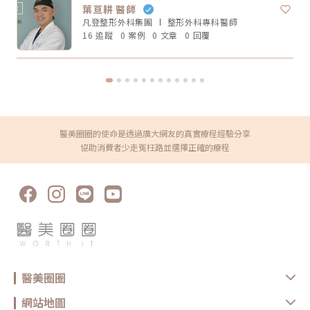
已經有明顯輪廓下垂，也可以和醫師討論音波。但年齡不是唯一標準，皮膚
葉亘耕 醫師
論選無雙電波或鳳凰電波，療程前都建議注意以下幾點： 近期是否懷孕或
厚度、脂肪量、鬆弛程度更重要。Q4：電波音波可以取代拉皮手術嗎？不
哺乳 是否有心律調節器或植入式電子裝置 施作區域是否有金屬植入物 是否
凡登整形外科集團
整形外科專科
醫師
能完全取代。電波音波適合輕度到中度鬆弛，屬於非侵入式抗老療程。如果
有嚴重皮膚發炎、傷口或感染 近期是否做過其他醫美療程 是否有蟹足腫或
是非常明顯的皮膚鬆垂或組織下滑，仍可能需要評估手術或其他治療方式。
16 追蹤
0 案例
0 文章
0 回覆
特殊體質 是否正在服用影響皮膚修復的藥物這些資訊都應在諮詢時主動告
Q5：電波音波多久做一次？每個人的老化程度、儀器種類、能量設定和維
知醫療院所，即便是非侵入式療程，也不是每個人都適合做。做完電波後怎
持需求不同，沒有固定答案。一般會由醫師依照膚況、年齡、預算與期待效
麼保養？電波療程後，多數人不需要長時間恢復期，但仍建議做好基礎照
果規劃，不建議自己照網路頻率硬套。搞懂電波跟音波的差別，才能選對適
護： 加強保濕 避免過度去角質 做好防曬 短期內避免高溫環境，例如三溫
合自己的療程電波跟音波都是常見的非侵入式抗老療程，但它們不是誰取代
暖、烤箱 避免同時疊加刺激性保養品 依照院所指示安排回診或追蹤如果出
誰，也不是誰一定比較好。圈圈提醒，做療程前不要只看網路心得，也不要
現明顯紅腫、疼痛、水泡、凹陷或異常不適，應儘快回原院所或尋求專業醫
只聽「哪個最紅」。真正重要的是：你想改善的是什麼問題、由誰來評估與
療協助。FAQ：無雙電波 vs 鳳凰電波常見問題Q1：無雙電波和鳳凰電波哪
操作、療程規劃是否真的符合自身臉部條件。選對療程，不是追求最貴、最
個效果比較好？沒有絕對誰比較好。無雙電波偏向膚質、細緻與自然緊緻；
痛、最強，而是找到真正適合自己的方式。變美可以慢慢來，但觀念一定要
鳳凰電波偏向輪廓拉提與深層緊實。選擇重點應該是你的需求，而不是單看
先對！★溫馨提醒★小編要提醒大家，醫療並非單純的商業交易，所有的療
療程名氣。Q2：無雙電波可以取代鳳凰電波嗎？不一定。兩者能量設計與
程都伴隨著風險。因此，作為消費者應該謹慎選擇合適的醫療方案，以確保
醫美圈圈的使命是透過廣大網友的真實療程經驗分享
療程定位不同，並非互相取代關係。若主要需求是膚質與輕度緊緻，無雙電
安全與健康。
波可能適合；若主要需求是明顯輪廓拉提，鳳凰電波仍有其定位。Q3：無
協助消費者少走冤枉路並選擇正確的療程
雙電波適合年輕人嗎？若已開始出現膚質粗糙、毛孔、細紋或輕微鬆弛，無
雙電波可作為早期保養型選項。不過仍建議由專業醫師評估是否真的需要施
作。Q4：電波拉提可以維持多久？維持時間會因年齡、膚況、生活習慣、
保養方式、能量設定與個人體質不同而有差異。多數電波療程並非永久效
果，通常需要定期保養。Q5：做完電波可以馬上化妝嗎？多數情況下恢復
期不長，但實際仍需依個人膚況與療程反應而定。若出現泛紅、敏感或熱
感，建議先讓肌膚休息，並加強保濕與防曬，並依醫療院所指示進行後續照
護。選對療程，比跟風更重要無雙電波與鳳凰電波各有優勢，前者偏向細緻
膚質與自然緊緻，後者則更聚焦在輪廓拉提與深層抗老。與其問「哪一個比
較厲害」，不如先釐清自己最在意的是膚質、鬆弛、輪廓，還是整體老化
感。但無論選哪一種，都建議先諮詢合格醫療院所，由專業醫師評估膚況、
年齡、鬆弛程度、預算與期待值，才能做出更安全也更符合期待的選擇。同
時，也建議選擇原廠認證或合法合格的醫療院所，確認設備來源、探頭是否
醫美圈圈
為原廠正貨，以及操作人員是否具備相關經驗，這些都是影響療程安全與效
果的重要關鍵。醫美療程沒有標準答案，適合別人的療程，不一定就是最適
合自己的選擇。建議在施作前，先與專業醫療院所充分諮詢，了解自身膚
網站地圖
況、期待效果與可能限制，再做出更安心的決定。真正理想的變美，不是追