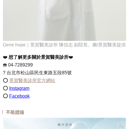
Gene hope
｜景賀醫美診所
陳信志
副院長。圖
/
景賀醫美提供
❤️
想了解更多關於景賀醫美診所
❤️
☎️
04-7289299
?
台北市松山區民生東路五段85號
⭕️
景賀醫美診所官方網站
⭕️
Instagram
⭕️
Facebook
不能錯過