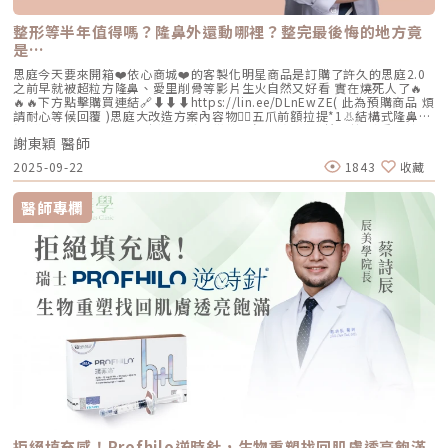
整形等半年值得嗎？隆鼻外還動哪裡？整完最後悔的地方竟
是…
思庭今天要來開箱❤️依心商城❤️的客製化明星商品是訂購了許久的思庭2.0
之前早就被超粒方隆鼻、愛里削骨等影片生火自然又好看 實在燒死人了🔥
🔥🔥下方點擊購買連結🔗⬇️⬇️⬇️https://lin.ee/DLnEwZE( 此為預購商品 煩
請耐心等候回覆 )思庭大改造方案內容物💁‍♀️五爪前額拉提*1👃結構式隆鼻*1
(加購縮鼻翼、敲鼻骨、貴族手術)👄微笑嘴角*1 (加購嘴邊肉拉提)重點摘
謝東穎 醫師
要：00:00 搶先看⚡⚡01:43 開箱手術方案內容物02:02 上臉眉眼分析 : 五
爪前額拉提02:36 中臉隆鼻分析 : 結構式隆鼻合併貴族手術03:58 下臉唇巴
2025-09-22
1843
收藏
分析 : 微笑嘴角+嘴扁肉拉提04:43 華麗買家秀05:25 五星好評分享
⭐⭐⭐⭐⭐▸▸歡迎合作洽談：followheart.marketing@gmail.com◂◂依心唯
美整形外科診所地址｜台北市信義區基隆路二段15號2樓電話｜（02）
醫師專欄
2345-6777官方網站｜https://www.followheart.com.tw/官方諮詢｜
https://follow-heart.com/line臉書粉專｜https://follow-
heart.com/case_fbIG追起來｜https://follow-
heart.com/case_igWeChat ID｜Dr_followheart
拒絕填充感！Profhilo逆時針，生物重塑找回肌膚透亮飽滿