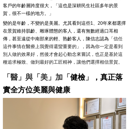
客戶的年齡層跨度很大，「這也是深耕民生社區多年的景
賀，很不一樣的地方。
」
變的是年齡，不變的是美麗。尤其看到這些1、20年來都選擇
在景賀維持肌齡、雕琢體態的客人，還有無數經過口耳相
傳，甚至遠從中南部來的輕、熟齡客人，陳信志認為「
信任
這件事情在醫療上我覺得還蠻重要的
」
，因為你一定是看到
別人做的效果好，然後才會起心動念來嘗試，也正是基於這
種追求極致、做到最好的工匠精神，讓他們選擇相信景賀。
「醫」與「美」加「
健檢
」
，真正落
實全方位美麗與健康