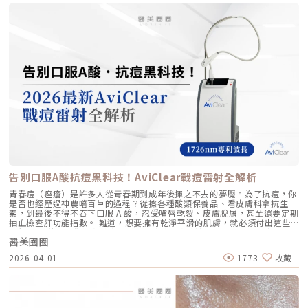
層， 像「液態電波」一樣，透過非發炎機制喚醒細胞自我修復 注射後會停
上妝均不受影響，非常適合行程滿檔的都會女性。結語：美，是找回妳原本
才是真安全？DeepSEE® 即時影像導引的革命在進行音波拉提治療時，我常
留在特定部位， 透過體積來填補或塑形 效果呈現 效果是漸進且全面的，讓
的自然光采抗老不應該是「加法」，而是「還原」。Profhilo 逆時針的哲
跟病患分享一個觀念：音波拉提不是「能量越強越好」，而是「能量要打在
肌膚變得更緊緻、 有彈性、有光澤，視覺上更自然 效果是立即且局部的，
學與辰美學的理念不謀而合：我們不希望客戶變得不像自己，我們希望妳在
對的地方」。每個人的皮膚厚度、皮下脂肪分布、筋膜層（SMAS）的深
能看到凹陷處被填平、 輪廓變得立體 適用對象 適合想改善肌膚鬆弛、細
未來的日子裡，依然保有那份緊緻、透亮的彈力美感。妳不需要厚重的粉底
度，甚至是神經血管的走勢都完全不同。即便是在同一個人的臉上，左側與
紋、膚質乾燥、 彈性下降，追求自然效果的人 適合想填補淚溝、法令紋、
來遮蓋疲態，因為最美的底妝，就是妳健康的真皮層。如果妳也想體驗這種
右側的組織密度也存在差異。傳統的音波療程多半屬於「盲打」，醫師只能
豐頰、豐下巴或鼻子，追求局部立體效果的人 維持時間 約6 ~ 12個月 （需
「由內而外」的重塑感，歡迎來到辰美學，讓我們為妳量身定制專屬的逆齡
憑藉經驗去推測深度，這就像是在迷霧中航行，風險與不穩定性自然較高。
視個人體質、代謝與保養習慣而異） 約6～18個月 （因品牌、分子大小及
處方箋。「詳細內容請詳見辰美學官網」
1.1 精準醫療的「透視眼」最新的Ultherapy Prime 美國音波二代搭載了升
個人體質而異） 值得一提的是，它不像音波拉提需要靠機器操作、產生熱
級版 DeepSEE® 即時影像技術。在施打的每一條能量時，我都能透過 2X 高
能導致術後紅腫，也不會像玻尿酸填充容易造成過度膨脹的人工感，而是像
清螢幕清晰地看見病患當下的組織層級。這意味著： 避開神經與骨頭：大
「智慧型保養」，漸進式修復你的肌膚底層架構。哪些人適合做璞菲洛？
幅降低因能量落點錯誤導致的劇痛或副作用。 精準鎖定 SMAS 筋膜層：確
Profhilo不僅適合輕熟女族群，也非常適合希望改善整體膚況、延緩老化的
保每一發熱凝結點都精確落在支撐輪廓的關鍵地基上。 即時監控探頭貼合
人。尤其推薦給以下族群： 面臨初老症狀者： 臉部、頸部或手部出現細
度：防止因貼合不全導致的表皮燙傷。二、 三種鬆弛型態：妳需要的是
紋、輕微鬆弛，以及肌膚彈性下降、缺乏緊實感的人。 膚質困擾者： 肌膚
「拉提」還是「緊緻」？很多客人到診間會直接說：「我要打音波。」但我
乾燥、毛孔粗大、膚色不均或膚質粗糙，希望透過深層保濕來全面提升膚況
通常會先進行細緻的觸診與影像觀察，因為「鬆弛」其實分為不同層次。如
的人。 追求自然效果者： 不希望外觀有大幅度改變，只想透過自然、漸進
果診斷錯誤，治療效果就會大打折扣。我將臉部老化歸納為三種主要型態，
的方式讓自己看起來更年輕、更有氣色。 對其他療程敏感者： 曾對雷射、
並給予不同的客製化建議：2.1 筋膜鬆弛型（結構下垂）這是最適合美國音
能量儀器等療程反應較大，或希望尋找一種低風險、低修復期的保養方式。
波二代的族群。表現為下顎線模糊、嘴角下垂（木偶紋）、整體輪廓往下
這項療程也特別受到熟齡上班族歡迎，因為療程快、不影響日常作息，對於
墜。這類問題的根源在於 SMAS 筋膜層失去張力，需要透過美音二代深達
告別口服A酸抗痘黑科技！AviClear戰痘雷射全解析
忙碌但仍想維持好氣色的族群非常友善。璞菲洛療程建議與效果說明璞菲洛
4.5mm 的聚焦能量，從地基進行「拉提」。2.2 表皮鬆弛型（膚質鬆軟）
建議以三次療程為一完整週期，前兩次治療間隔約30天，第三次則可延長至
如果妳覺得臉部皮膚軟爛、毛孔粗大、布滿細紋，這通常是真皮層膠原蛋白
青春痘（痤瘡）是許多人從青春期到成年後揮之不去的夢魘。為了抗痘，你
4至6個月後進行。必要時，醫師會根據患者肌膚老化程度，評估是否安排加
流失。此時我會建議以「無雙電波」或「鳳凰電波」為主，強化表層的「緊
是否也經歷過神農嚐百草的過程？從擦各種酸類保養品、看皮膚科拿抗生
強治療，以達到最佳效果。大部分患者在首次治療後約2至4週，能感受到肌
緻」，若能搭配美音二代 1.5mm 或 3.0mm 的探頭進行分層治療，效果會
素，到最後不得不吞下口服 A 酸，忍受嘴唇乾裂、皮膚脫屑，甚至還要定期
膚保濕度提升與質感柔嫩。完整療程結束後，肌膚彈性、細緻度與毛孔緊實
更全面。2.3 脂肪下移型（贅肉堆積）有些人老化表現是法令紋上方擠出一
抽血檢查肝功能指數。 難道，想要擁有乾淨平滑的肌膚，就必須付出這些
度明顯改善，效果可維持數月，期間因人而異，與個人膚質及保養習慣相
塊肉，或是出現明顯的雙下巴。這類族群除了筋膜拉提，還需要美音二代對
代價嗎？ 隨著醫學美容科技的進步，抗痘治療終於迎來了劃時代的突破。
關。針對肌膚老化較嚴重的患者，醫師會提供客製化療程方案，確保治療成
脂肪組織產生的微熱效應來進行收斂，收緊鬆贅組織，恢復線條的俐落感。
醫美圈圈
全球首款獲得美國 FDA 認證，專門針對「皮脂腺」進行治療的 AviClear 戰
效符合期待。為何完成完整療程後仍需定期補打？雖然Profhilo在第一年完
三、 關於痛感與效果：二代真的不一樣嗎？「醫師，聽說美國音波非常
痘雷射 正式問世。它主打不需依賴藥物、無嚴重副作用，透過專利
成三次療程後，可促進皮膚彈力蛋白的新生，但其成分會在體內逐漸代謝，
2026-04-01
1773
收藏
痛，是真的嗎？」這是許多客人心中的陰影。的確，第一代美國音波因其能
1726nm 波長雷射，從根源「關閉」過度活躍的皮脂腺。 這篇文章將帶你
約在施打後28天開始減少。儘管如此，Profhilo所啟動的生物刺激作用能持
量輸出極為強悍扎實，對某些痛感較敏感的客人來說確實是一大挑戰。但
全面深入了解 AviClear 戰痘雷射的作用原理、與傳統治療的差異、療程細
續約3個月左右。隨著時間流逝，皮膚的保濕度與細胞活化功能會逐漸降
Ultherapy Prime（美音二代）在 2026 年能被醫美圈推崇，關鍵就在於它
節以及真實的術後效果，幫助你評估這項抗痘黑科技是否適合自己。為什麼
低，肌膚質感可能回復至治療前的狀態。加上年齡增長與環境壓力，皮膚細
大幅優化了「舒適度」。3.1 減痛技術的優化美音二代優化了能量輸出的波
痘痘總是反覆發作？看懂萬惡之源「皮脂腺」在認識 AviClear 戰痘雷射之
胞活力下降，因此建議每3至4個月進行一次補打，持續激活肌膚，維持年輕
型與頻率，使熱能釋放更加穩定均勻。在臨床操作中，我發現客人的耐受度
前，我們必須先了解痘痘（痤瘡）究竟是怎麼形成。青春痘的生成機制主要
健康。一項針對40至65歲受試者的研究顯示，接受兩次Profhilo注射（間
顯著提升，不再需要像早期那樣「痛到想哭」。 見效時間：治療當下因組