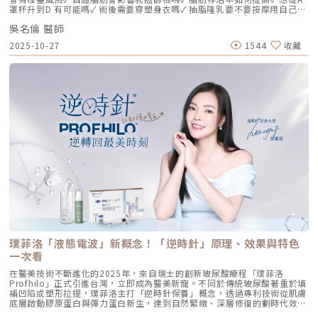
支撐與深層鎖水，改善鬆弛。 低分子量玻尿酸（L-HA）：作為傳遞信號的
罩杯升到D 有可能嗎✓ 術後需要穿塑身衣嗎✓ 抽脂隆乳要不要按摩用自己的
分子，直接活化真皮層內的纖維母細胞，誘導膠原蛋白與彈力蛋白新生。這
脂肪 打造柔軟真實的胸型適合誰 怎麼做 最有效將給妳完整觀念與安心評估
種「1+1 > 2」的協同作用，讓 Profhilo 在進入皮膚後，能像液態電波一
吳名倫 醫師
依據重點摘要：0:00 #她說他說0:40 #自體脂肪隆乳v.s.#假體隆乳 想要哪
樣迅速擴散，全面性地改善膚質。三、 3 種細胞與 5 種蛋白：解開「液態
一樣？1:02 關於手術安全性 #自體隆乳2:12 不同的抽脂方式 #脂肪存活率
2025-10-27
1544
收藏
電波」的逆齡關鍵在辰美學的診間，我常跟客戶解釋，Profhilo 就像是為
會一樣嗎？3:16 關於抽脂安全 #脂肪栓塞問題 ？4:09 關於手術安全性 #矽
肌膚施加了一種「啟動指令」。它不僅僅是補水，而是啟動了「3+5 逆齡機
膠隆乳相關影片：• 罩杯升級前必看，自體脂肪豐胸解析！ EP20• 男生
制」： 活化 3 種關鍵細胞： 纖維母細胞：這是皮膚的「膠原工廠」。 角質
女乳好尷尬，胸部困擾的隱藏原因你有嗎？ EP24• 抽就對了？抽脂局部雕
形成細胞：強化表皮防禦力，讓肌膚看起來更細緻、有光澤。 脂肪幹細
塑大解密，它沒想像可怕！EP31---LINE
胞：幫助恢復皮下組織的飽滿感，減緩隨著年齡增長的皮下萎縮。 啟動 5
@aclinichttps://lin.ee/zGPja49▼詢問整形大小事https://answer-
種關鍵結構蛋白：包括 I 型、III 型、IV 型、VII 型膠原蛋白以及最關鍵的彈
clinic.com/▼詢問皮膚大小事https://answer-skin.com/▼詢問變美大小
力蛋白。這種全方位的重塑效果，能讓下顎線變清晰，讓細紋從底層淡化。
事https://answer-skincare.com/安瑟美膚整形外科診所
這就是為什麼它被暱稱為「液態電波」。電波是靠「熱能」刺激新生，而
FBhttps://www.facebook.com/AnswerClinic安瑟美膚整形外科診所
Profhilo 是靠「生物分子信號」啟動新生。對於皮膚薄、怕痛或不適合高
IGhttps://www.instagram.com/aclinic.group/吳名倫醫師：Dr.Allen 整
能量儀器的客戶來說，這是一個非常理想的選擇。四、 蔡醫師的精準美
形醫美體塑學苑https://www.facebook.com/drallenbody吳名倫醫師
學：BAP 五點拉提點位解析施打 Profhilo 是一門藝術。我們採用國際標準
IGhttps://www.instagram.com/psdr_allen/安瑟美膚整形外科診所地
的 BAP（Bio Aesthetic Points）五點拉提打法，這五個點是避開重要血
址：臺北市大安區安和路一段113號2樓之1電話：（02）7709-9398
管、精準對準臉部支撐結構的黃金位置： [1] 顴骨高點： 位於顴骨最突出的
地方，需離眼睛外側至少 2 公分。能像掛鉤一樣，為中臉提供向上向外的支
撐力。 [2] 鼻翼與瞳孔垂直線交界： 在鼻翼與耳廓之間畫出水平線，再從瞳
孔中線畫垂直線，兩線交交叉處作為注射點。能有效改善法令紋，飽滿面中
部。 [3] 耳廓下前緣： 位於耳廓下緣的前方約 1 公分處。是收緊臉部外側
輪廓、強化下頷線條的關鍵。 [4] 下頷嘴角交界： 在下巴中軸線的三分之一
處畫垂直線，再向唇角方向移動 1.5 公分。可以修飾木偶紋，改善嘴角下
垂。 [5] 下顎角前緣： 位於下顎角前側約 1 公分處。幫助拉緊腮幫子多餘
璞菲洛「液態電波」新概念！「逆時針」原理、效果與特色
的鬆弛組織，讓下顎線條清晰。五、 哪些部位最適合 Profhilo 逆時針？
Profhilo 逆時針之所以能成為抗老界的寵兒，不僅是因為它的成分純淨，
一次看
更因為它解決了傳統醫美難以觸及的「盲區」。它不靠體積填充，而是透過
在醫美技術不斷進化的2025年，來自瑞士的創新玻尿酸療程「璞菲洛
「液態拉皮」的概念，從根本提升肌膚彈性。以下四個部位是我在臨床運用
Profhilo」正式引進台灣，立即成為醫美新寵。不同於傳統玻尿酸著重於填
中最推薦的：1. 臉部液態拉皮：BAP 五點精準誘導這是 Profhilo 的核心應
補凹陷或塑形拉提，璞菲洛主打「逆時針保養」概念，透過專利技術從肌膚
用。與傳統玻尿酸增加臉部「厚重感」或「體積支撐」的邏輯完全不同，
底層啟動膠原蛋白與彈力蛋白新生，達到自然緊緻、深層修復的劃時代效
Profhilo 本質上是液態拉皮。我們採用國際標準的 BAP（Bio Aesthetic
果。 Profhilo更邀請郭台銘夫人曾馨瑩擔任形象大使，迅速成為市場焦
Points）五點注射法，這五個點是避開重要血管、精準將玻尿酸導入真皮層