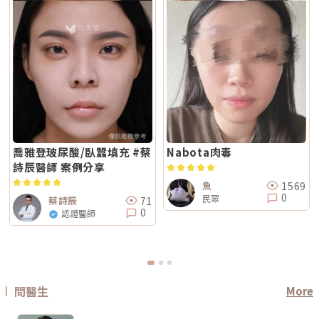
議先穩定皮膚後再安排療程。Q5：做 Reepot 之後多久可以搭配其他醫美
的價格會受到儀器種類、探頭、發數、施作部位、能量設定與診所規劃影
電波療程則可能更具彈性。效果差異：拉提感、緊緻感、膚質感不一樣1. 拉
療程？治療後皮膚需要時間恢復，因此若要搭配保濕導入、水光等溫和療
響。價格便宜不一定不好，但如果只用價格做決定，很容易忽略真正重要的
提感如果你的主要困擾是「臉部鬆弛」、「下顎線不清楚」或「嘴邊肉變明
程，通常約 2～3 週即可視膚況安排；若是皮秒、飛梭、強效換膚或注射等
事：這療程到底有沒有符合你的臉部狀況？同樣是音波，有人需要加強下顎
顯」，鳳凰電波通常是較常被討論的選項之一。其應用多與輪廓緊緻與鬆弛
刺激性較高的項目，建議至少間隔 4 週再評估。適當的間隔能降低反黑與過
線，有人需要處理嘴邊肉；同樣是電波，有人重點在眼周細紋，有人重點在
改善相關，常見於臉部、眼周與身體的緊緻與平滑需求。2. 膚質感如果你的
度刺激的風險，也讓後續療程效果更穩定。Q6：Reepot 的療程費用大約是
臉頰鬆弛。規劃不同，效果自然也會不同。所以選療程時，不只要問「多少
問題不是明顯鬆弛，而是「皮膚看起來粗」、「毛孔明顯」、「妝感不服
多少？Reepot 的價格會依照治療部位、所需的能量深度、是否搭配其他療
錢」，也要問清楚：使用什麼儀器？施作哪些部位？大約發數或治療範圍怎
貼」或整體氣色較疲累，無雙電波的複合式能量設計相對較符合這類需求。
程以及整體規劃次數而有所差異。一般費用多落在一萬至三萬多元之間，但
麼規劃？為什麼我的狀況適合這個療程？第三，確認儀器來源、探頭耗材與
除了緊緻效果外，也常被用於膚質細緻與整體質感提升，因此常被市場定位
實際金額仍需依個人斑點狀況與療程組合評估後才能確認。建議先安排諮
施作人員電波音波屬於能量型醫美療程，安全性和儀器來源、探頭耗材、操
為入門型抗老或精緻型電波療程。3. 自然度兩者都屬於非侵入式療程，因此
詢，由專業醫療人員確認膚況後提供最適合的治療方案與費用。Q7：
作經驗都有關。建議選擇前可以確認是否為合法原廠認證儀器、是否使用原
通常不會像手術或填充療程一樣產生立即的結構性改變，效果多半呈現為漸
Reepot 術後的人工皮需要貼多久？Reepot 治療後會在局部覆蓋人工皮，
廠探頭或合規耗材，以及是否由合格專業醫療人員評估與操作。另外，醫師
進式、自然型。常見的效果訴求差異在於：鳳凰電波多偏向輪廓線條與緊緻
主要是保護剛治療的肌膚並協助屏障修復。人工皮不建議自行撕除，多數人
的臉部解剖概念與美感判斷也很重要。因為電波音波不是「能量越強越
感的提升；無雙電波則較偏向整體膚質細緻、緊實與光澤感的改善。哪一種
會在約兩週左右回診時，由醫療人員視膚況協助取下。人工皮脫落後，治療
好」，而是要看你的皮膚厚度、脂肪量、鬆弛程度、臉型比例去調整。過度
比較痛？無雙電波真的比較不痛嗎？疼痛感是很多人選療程時最在意的問
部位的色素也會在這段期間逐漸代謝、變淡。斑點帶來的影響，往往不只是
治療不一定更漂亮，反而可能不自然或效果不如預期。第四，效果需要時
題。以療程設計來看，鳳凰電波因為以單極射頻為主，能量感通常會比較明
外觀變化，更讓人感到氣色黯淡、不如以往。隨著醫美技術不斷推陳出新，
間，不要用術後當天判斷成敗電波和音波都是透過熱能刺激膠原蛋白反應，
顯。部分人會形容為熱、刺、酸、脹，尤其在骨感較明顯或皮膚較薄的位
Reepot AI 時光雷射為色素治療帶來更精準、可控的方式，讓除斑不再停留
不是做完當天就完成全部效果。部分人術後會先感覺皮膚變緊、輪廓比較
置，感受可能更強。無雙電波則因為設計上有SAC智能冷卻系統與RIC即時
在效果難預測的時代。期望這篇文章能幫助你清楚掌握除斑方向與選擇，在
喬雅登玻尿酸/臥蠶填充 #蔡
Nabota肉毒
順，但真正的膠原蛋白新生與重組，通常需要數週到數月慢慢發生。所以做
阻抗偵測補償系統等設計，因此為舒適度較高的電波療程。但這裡要講清
規劃療程時，也建議由專業醫師根據膚況量身評估，找到最適合、安全的改
完後不要急著用第一天的樣子判斷有沒有用，也不要因為短期內沒有巨大變
詩辰醫師 案例分享
楚：不痛不代表完全沒感覺，舒適也不代表每個人都一樣。疼痛感會受到很
善方式。★溫馨提醒★小編要提醒大家，醫療並非單純的商業交易，所有的
化就立刻否定療程。非侵入式拉提的特色通常是漸進、自然，而不是突然大
多因素影響，包括： 個人耐痛程度 施作部位 能量設定 是否敷麻 醫師手法
療程都伴隨著風險。因此，作為消費者應該謹慎選擇合適的醫療方案，以確
幅改變。第五，不要期待一次療程解決所有老化問題臉部老化不是只有皮膚
1569
魚
皮膚厚薄與骨感程度 當天身體狀態所以比較精準的說法是：無雙電波通常
保安全與健康。
鬆而已，還可能包含膠原蛋白流失、脂肪位移、骨架支撐變弱、皮膚厚度改
0
民眾
被定位為舒適度較佳；鳳凰電波能量感通常較明顯。但實際感受仍需依個人
71
蔡詩辰
變等不同層次的問題。電波可以改善皮膚緊緻度與膚質，音波可以幫助輪廓
狀況而定。常見迷思一：鳳凰電波一定比無雙電波強嗎？不一定。「強」要
0
拉提與深層支撐，但它們不一定能取代針劑、填充、雷射、手術或其他療
認證醫師
看你指的是哪一種強。如果說的是深層拉提、輪廓緊緻，鳳凰電波確實是經
程。比較正確的觀念是：電波音波不是萬能療程，而是抗老規劃中的一部
典代表。但如果是膚質、細緻度、毛孔與整體保養感，無雙電波可能更符合
分。真正適合你的方式，應該要根據你的老化程度、臉部條件、預算與期待
期待。這就像健身一樣，重訓和瑜伽都能讓身體變好，但目標不同。你想練
效果一起評估。電波音波常見問題 FAQQ1：電波跟音波哪個比較痛？不一
線條、核心、柔軟度，還是想增加肌力？療程也是同樣邏輯。選擇醫美療
定。電波多半是熱感、刺熱感；音波則常見深層痠脹感或一點一點的刺激
程，不是找「最紅的」，而是找「最符合目前需求的」。常見迷思二：電波
感。不過疼痛感會受到能量設定、施作部位、個人耐受度、儀器種類影響，
做完會立刻小臉嗎？很多人期待電波做完臉馬上小一圈，但這個期待需要調
不能單純說哪一個一定比較痛。Q2：電波音波做完會有修復期嗎？多數電
整。電波拉提不是抽脂，也不是溶脂，更不是削骨。它主要是透過射頻熱能
波音波屬於非侵入式療程，通常不需要像手術一樣長時間修復。不過部分人
刺激皮膚組織緊緻與膠原重塑，因此效果通常是逐步變化。有些人做完會覺
問醫生
More
可能會有短暫泛紅、腫脹、痠感或觸痛，通常會逐漸緩解。實際狀況仍需依
得臉比較緊、線條比較順，但真正的膠原變化通常需要時間。Thermage 官
個人體質與療程設定而定。Q3：年輕人適合做電波音波嗎？如果只是想預
方也提到效果可立即出現，並隨時間改善。所以比較合理的期待是：不是
防初老、改善膚質鬆弛，可以先從電波或其他較溫和的保養型療程評估。若
「瞬間換臉」而是「慢慢變緊、變順、變精緻」做電波前需要注意什麼？無