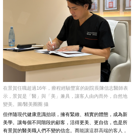
在景賀任職超過16年，療程經驗豐富
的副院長陳信志醫師表
示，景賀是「醫」與「美」兼具，讓客人由內而外，自然地
變美。
圖/醫美圈圈 攝
但伴隨現代健康意識抬頭，擁有緊緻、精實的體態，成為新
美學。讓每個不同階段的顧客，活得更美、更自信，也是所
有景賀的醫美職人們不變的信念。而
能讓這群高端的客人，