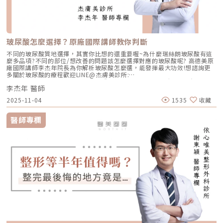
玻尿酸怎麼選擇？原廠國際講師教你判斷
不同的玻尿酸質地選擇，其實你比想的還重要喔~為什麼瑞絲朗玻尿酸有這
麼多品項?不同的部位/想改善的問題該怎麼選擇對應的玻尿酸呢? 高德美原
廠國際講師李杰年院長為你解析玻尿酸怎麼選，能發揮最大功效!想諮詢更
多關於玻尿酸的療程歡迎LINE@杰膚美診所:
https://page.line.me/xhc2941b重點摘要：00:11 玻尿酸作用介紹00:47
李杰年 醫師
玻尿酸分為三大類型02:09 迷思一、玻尿酸打哪裡都可以？02:36 迷思二、
打完下巴蘋果肌看起來怪怪的？03:30 迷思三、臉部鬆弛只能做拉皮嗎？
2025-11-04
1535
收藏
05:00 總結LINE官方帳號一對一咨詢👉https://reurl.cc/x3EQZN歡迎訂閱
我的頻道👉https://reurl.cc/nY51k8關注杰膚美診所FB👉
https://reurl.cc/XQljva杰膚美診所官網👉https://jfmskin.com/關注李杰
醫師專欄
年醫師FB👉https://reurl.cc/Mzk0nm杰膚美診所地址：104台北市中山區
復興北路50號2樓電話：02-8772-6625