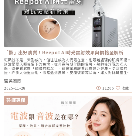
雷射 vs. CAPRI 藍雷射這兩款都是目前熱門的無藥物抗痘雷射，雖然目標一
個月，第三次則可在四到六個月後進行。視個人膚況與需求，也可安排後續
孔開口。久而久之，毛孔就像被塞了軟木塞一樣，被越撐越大。3. 【老化型
致，但「作戰策略」卻截然不同：1. AviClear 戰痘雷射（1726nm）：專
加強療程，以延續效果。Q4：頸紋、手部老化也能打嗎？ 可以。Profhilo
毛孔】：膠原蛋白流失的初老警報真皮層中的「膠原蛋白」和「彈力蛋白」
注皮脂腺的「源頭阻斷」作用原理：搭載專利 1726nm 波長，具備極高的
在頸部與手背同樣有良好表現，能改善乾紋與鬆弛，是全方位肌膚重建療
就像是撐起毛孔的堅固地基。隨著年齡增長，或是長期不防曬導致的「光老
「油脂專一性」，能穿透皮膚精準鎖定並加熱肥大的皮脂腺，使其萎縮。核
程。Q5：是否適合所有膚質？ 大多數人皆可接受，但孕婦、哺乳中女性與
化」，地基流失、失去支撐力，毛孔邊緣的肌膚就會順著地心引力往下垂。
心強項：直接從源頭切斷出油量並破壞痘痘的生長環境，主打極長效的抗痘
對玻尿酸過敏者不建議施打。Q6：哪些人適合做Profhilo？需要幾歲才能
4. 【缺水型毛孔】：肌膚乾旱造成的表面危機這點常被許多人忽略！當角質
與控油效果，非常適合追求長期穩定膚況、不想依賴藥物的人。2. CAPRI
做？Profhilo適合有初期老化、乾燥或鬆弛困擾的人，通常建議從30歲以後
層極度缺水時，毛孔周圍的表皮細胞會像失去水分的蘋果一樣乾癟、萎縮，
藍雷射（1450nm + 450nm）：控油＋殺菌的「雙效複合」作用原理：結
就可以評估施作。特別推薦給希望改善膚況，又不想讓五官改變或產生膨脹
無法飽滿排列。在細胞與細胞之間的縫隙變大之下，視覺上毛孔就顯得非常
合 1450nm 的熱能來縮減皮脂腺（控油），同時搭配 450nm 藍光直接消
感的人。Q7：施打Profhilo會很痛嗎？會不會腫？需要修復期嗎？療程過
明顯。5. 【疤痕型毛孔】：手癢硬擠留下的歷史遺跡嚴格來說這已經是「痘
滅表皮的痤瘡桿菌（殺菌）。核心強項：雙管齊下，對於臉上正在急性發
程簡單快速，使用極細針在臉部五個特定位點注射，疼痛感輕微。少數人會
疤」的範疇。過去長了嚴重的發炎性青春痘，或是手癢過度暴力擠壓，導致
炎、紅腫的痘痘，具有極佳的立即退紅與消炎效果，適合需要快速壓制大面
有暫時性紅腫或小腫塊，通常幾小時內可自然消退，不會影響日常活動。
真皮層組織嚴重受損。在傷口修復的過程中產生了纖維化拉扯，最終形成不
積發炎的患者。3. 傳統終極武器：口服A酸（Isotretinoin）作用原理：屬
Q8：Profhilo成分天然嗎？會不會引起過敏？Profhilo採用高純度、非動
可逆的凹洞。6. 【蟎蟲型毛孔】：隱形的微小房客在作怪我們的臉上本來就
於全身性的系統性治療。它能全面抑制皮脂腺分泌、使皮脂腺萎縮，同時促
物來源的玻尿酸，不含常見交聯劑成分，安全性高，過敏反應發生機率非常
有共生的「蠕形蟎蟲」，但當免疫力下降、皮脂分泌失衡，或是過度清潔破
進毛囊正常角化，並大幅減少發炎反應與痤瘡桿菌增生。核心強項：能夠一
「撕」出好膚質！Reepot AI時光雷射效果與價格全解析
低，並獲得歐盟CE安全認證。Profhilo璞菲洛是突破傳統玻尿酸觀念的療
壞皮脂膜時，蟎蟲就會大量異常繁殖。牠們會啃食皮脂、進出毛囊，蟲體的
次打擊痘痘的四大成因，對於嚴重型、結節囊腫型痘痘，或是對其他治療
程，不以填充為主，而是提升肌膚自癒力與膚質的「逆時針保養」新選擇。
排泄物與屍體會引發毛囊發炎，進而把毛孔撐大。如何從日常居家保養穩住
斑點並不是一天形成的，但往往成為人們最在意、也最難處理的肌膚困擾。
（包含抗生素、外用藥膏）無效的頑固型痘痘，具有極高的治癒率與長效
如果你渴望不影響生活的微創保養，並希望從根本改善膚質，Profhilo 絕
毛孔不失控？雖然保養品無法讓已經擴大的毛孔完全「縮回」，但正確的居
無論是夏天曬後留下的色塊、從青春時期伴隨的雀斑、熟齡後浮現的老人
性。需注意事項：伴隨較明顯的副作用，最常見包含嘴唇乾裂、皮膚乾燥脫
對值得你列入考量。在選擇療程前，務必諮詢專業醫師，評估自身膚況與適
家保養，能幫助控制毛孔不再進一步擴張，並改善整體膚質的平滑度。1. 溫
斑，還是看起來「髒髒的暗沉」，都會讓肌膚看起來缺乏光澤。更麻煩的
皮、眼睛乾澀等。此外，孕婦絕對禁用（具致畸胎性），療程期間需配合醫
合方案，才能真正達到年輕又自然的理想狀態。選擇合法診所、專業醫師與
和清潔，不過度刺激：選擇胺基酸系等溫和潔顏產品，一天清潔 1～2 次即
是，許多人做過雷射，卻常遇到反黑、反覆復發等狀況，讓人對除斑產生陰
師定期抽血監測肝功能與血脂，且通常需持續服用數個月至一年以上以達到
原廠產品，是安全變美的不二法門。★溫馨提醒★小編要提醒大家，醫療並
可。避免頻繁使用磨砂或強力去角質產品，以減少對皮膚屏障的刺激。2. 適
影。 Reepot AI時光雷射（仿單名為「蕾璞釹雅各雷射系統」，衛部醫器輸
標準的累積劑量。CAPRI 藍雷射與 AviClear 戰痘雷射最主要的差異，在於
非單純的商業交易，所有的療程都伴隨著風險。因此，作為消費者應該謹慎
度使用酸類，幫助代謝角質：對於油脂分泌較旺或粉刺型毛孔，可在醫師或
醫美圈圈
字第 037165 號）自 2025 年 7 月上市後便迅速受到關注，被視為色素治
「雷射波長」與「對油脂的吸收破壞力」。簡單來說，藍雷射主打「控油加
選擇合適的醫療方案，以確保安全與健康。
專業建議下使用酸類保養品： 水楊酸（BHA）：脂溶性，能深入毛孔幫助
療領域重要新進展。它重新定義了傳統除斑的思維，將以往以熱能為主的
殺菌」的雙效機制，適合用來對付輕中度的痘痘與毛孔粗大問題；而
2025-11-28
11206
收藏
油脂代謝，常用於黑頭與粉刺調理。 果酸（AHA，如甘醇酸、乳酸）：主要
「燒灼式破壞」，轉變為更精準、更可控的「震碎式處理」，再結合 AI 影
1726nm 的戰痘雷射則是專為「阻斷皮脂腺」而生，能精準且深度地破壞
作用於表層角質更新，改善肌膚粗糙。 杏仁酸：屬於果酸的一種但兼具親
像分析與超冷卻保護，使治療不僅更安全、也更貼近現代人追求的舒適與高
出油源頭，因此更適合用來拯救中重度發炎、滿臉油光，以及長年反覆發作
脂特性，屬較溫和的酸類選擇。3. 抗老成分 A醇（Retinol）：A醇是目前研
效率。對於過去因反黑、修復期長或效果不均而猶豫的族群而言，Reepot
的頑固型痘痘肌。誰最適合打 AviClear 戰痘雷射？如果符合以下任一情
醫師專欄
究較完整的抗老成分之一，可促進表皮更新，並間接支持膠原蛋白生成，對
的出現為除斑帶來全新的可能。 這篇文章就帶你理解Reepot 到底怎麼運
況，AviClear 將會是非常值得評估的投資： 口服藥物恐懼或不適應者：曾
於老化型毛孔與膚質粗糙有一定幫助。但 A醇具有刺激性，建議採取低濃
作？和你聽過的皮秒、傳統雷射有什麼不同？誰適合做、誰不適合？效果、
經吃過口服 A 酸但無法忍受乾燥脫皮，或是抽血發現肝指數異常而被迫停藥
度、循序漸進方式建立耐受。4. 防曬是關鍵保護：紫外線是造成膠原蛋白流
術後照護、價格又是多少呢？希望能讓你在做選擇前，有完整且中立的參
的人。 備孕中或哺乳中的女性：口服 A 酸有強烈的致畸胎性，停藥後仍需
失與肌膚老化的重要因素之一。長期日曬會加速毛孔鬆弛，因此無論晴雨都
考。為什麼斑點這麼難纏？了解色素成因，是選擇療程前最重要的一步許多
避孕一段時間；而戰痘雷射純粹是物理性光電治療，對全身系統無影響（但
應確實做好防曬（塗抹防曬乳或物理性遮蔽）。醫美療程如何精準對抗毛孔
人以為斑點只是「曬太陽造成的色塊」，但實際上臉上的每一顆斑，都可能
孕婦本身基於安全考量，雷射療程前仍須經醫師評估）。 滿臉油光、毛孔
粗大？如果你期待的是肉眼可見的改善幅度，相比起日常保養，專業的醫美
有不同來源。色素形成的原因多元，深度位置也不相同，因此在治療上自然
粗大者：即使目前沒有嚴重的發炎痘痘，但深受「中東油田」困擾，希望從
療程通常會是更直接且具效率的選擇之一。隨著醫美科技的不斷進步，針對
不能以單一方式應對。常見的斑點來源包括：一、紫外線長期累積的影響日
根本減少出油量的人。 作息不正常、壓力型成人痘：針對因為熬夜、壓力
不同成因的毛孔問題都有相對應的解方！1. 溫和深層清潔：海菲秀
曬會刺激黑色素細胞活躍，形成曬斑、雀斑或不均勻暗沉。二、基因與體質
大導致賀爾蒙波動，進而反覆在下巴、兩頰爆發的成人痘，精準破壞皮脂腺
（HydraFacial）原理：屬於非侵入性的保養。利用專利的負壓水渦流技