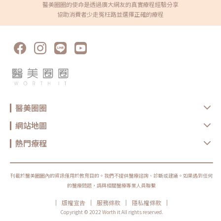
醉等方法，以提升整體療程的舒適度。Q2：微針電波需要恢復期嗎？有副
醫美圈圈的使命是透過廣大網友的真實療程經驗分享
作用嗎？療程後可能有局部出血、紅腫或輕微乾癢，大多在24小時內消失。
協助消費者少走冤枉路並選擇正確的療程
Q3：微針電波做完多久見效？一般建議2-3次療程，每次間隔4到6週，約一
週後可見效果，1個月後效果更明顯。Q4：微針電波效果可以維持多久？效
果通常可維持1年左右，但受個人生活習慣和保養影響。Q5：微針電波適合
所有膚質嗎？適用範圍廣，但需經專業醫師評估後量身定制療程計畫。微針
電波案例分享以前改善皮膚問題和瑕疵往往需要冒風險接受多次脈衝光或雷
射療程，甚至需要進行風險較高的拉皮手術。然而，隨著科技的進步，現在
有了微針電波，，無需冒手術風險，讓我們有了更安全、更有效的選擇，讓
每一位愛美的你，在不開刀的情況下，都能輕鬆擁有自信美麗的外貌。參考
文獻 Dermatol Surg. 2021 Jun 1;47(6):755-761. Int J Dermatol. 2015
Dec;54(12):1361-9.
醫美圈圈
網站地圖
熱門療程
刊載於醫美圈圈內的資訊僅用於教育目的。我們不提供醫療諮詢、診斷或建議。如果遇到任何
的醫療問題，請與相關醫療專業人員聯繫
|
|
|
|
版權宣告
服務條款
隱私權條款
Copyright © 2022 Worth it All rights reserved.