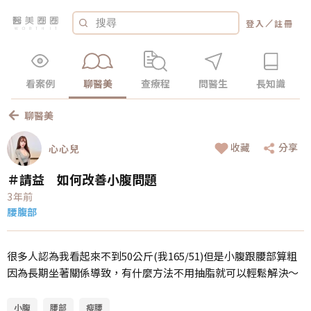
／
登入
註冊
看案例
聊醫美
查療程
問醫生
長知識
聊醫美
收藏
分享
心心兒
＃請益 如何改善小腹問題
3年前
腰腹部
很多人認為我看起來不到50公斤(我165/51)但是小腹跟腰部算粗
因為長期坐著關係導致，有什麼方法不用抽脂就可以輕鬆解決～
小腹
腰部
瘦腰