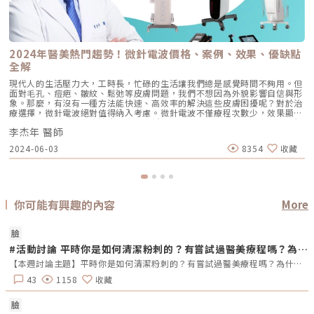
2024年醫美熱門趨勢！微針電波價格、案例、效果、優缺點
全解
現代人的生活壓力大，工時長，忙碌的生活讓我們總是感覺時間不夠用。但
面對毛孔、痘疤、皺紋、鬆弛等皮膚問題，我們不想因為外貌影響自信與形
象。那麼，有沒有一種方法能快速、高效率的解決這些皮膚困擾呢？對於治
療選擇，微針電波絕對值得納入考慮。微針電波不僅療程次數少，效果顯
著，而且相比傳統電波拉皮，費用更低。今年上半年，市場上已有五到六個
李杰年 醫師
不同品牌的微針電波相繼推出，由此可見受歡迎的程度非同一般。那麼，微
針電波到底是什麼？它有哪些優缺點？市面上的微針電波品牌有什麼區別？
2024-06-03
8354
收藏
價格又是多少？實際案例效果如何？接下來，我將解析這些疑問，讓你更了
解微針電波。什麼是微針電波？微針電波是一種結合微針與電波技術的醫學
美容儀器，利用細小的針在皮膚表面釋放出電波，改善多種皮膚問題。與傳
統電波拉皮不同，微針電波能夠直接將能量傳遞到真皮層、筋膜層直達皮下
脂肪層，能夠達到深層的改善效果，對於改善皺紋、細紋、毛孔粗大、痘疤
等問題，效果顯著。主要針對真皮層深度約0.5-8mm處，尤其適合有皺
你可能有興趣的內容
More
紋、痘疤和膚質問題的人群。根據時空Ｅ電波的原廠講師李杰年醫師的實際
操作經驗，治療深度達8mm時能深入到脂肪層，不僅對較豐滿的臉部有更
好的緊緻效果，還能改善妊娠紋、肥胖紋等身體紋路問題。此外，微針電波
臉
還能提拉和塑造臉部輪廓，改善頸紋及其他身體紋路。療程中，微針釋放的
#活動討論 平時你是如何清潔粉刺的？有嘗試過醫美療程嗎？為什麼？
熱能有助於止血，縮短恢復期，讓皮膚更快達到緊緻、提升和抗皺的效果。
微針電波的效果？ 縮小毛孔和淡化痘疤微針電波能深入皮膚深層，刺激膠
【本週討論主題】平時你是如何清潔粉刺的？有嘗試過醫美療程嗎？為什麼？【本週活動時間】7/1(一)AM09:00 ~ 7/7(日)PM23:59【本週活動獎勵】《LINE POINTS 50點》抽10名會員【留言規範】 活動期間在「醫美圈圈官方LINE」每週一AM09:00將在圖文選單釋出不同討論主題，請點選圖文選單主題後，會導向醫美圈圈官網活動討論區，請在該討論主題回覆符合問題的留言。 若經查詢發佈無意義的回文，則喪失抽獎、獲獎資格。例如：推、大推、非主題回覆、未完整回覆等。 於週日23:59留言截止，經核對皆符合活動規範，將於次週一抽出10名幸運得獎者。 乙組會員帳號可重複參與每週活動，不限留言次數。 請避免重複留言或發表惡意謾罵的言論，否則將失去參與活動的資格。 若當週獲獎的會員帳號，次週仍可參與留言和抽獎。 每週一會於對應的主題討論最下方公布得獎會員，請獲獎者務必加入「醫美圈圈官方LINE」以利獎勵發放。
原蛋白和彈力蛋白的再生，進而縮小毛孔和淡化痘疤，讓皮膚變得光滑細
緻。 減少皺紋透過微針將能量傳遞到皮膚深層，刺激膠原蛋白新生，使皮
43
1158
收藏
膚更加緊緻飽滿，減少皺紋的出現。多次療程後，皺紋會逐漸減少，皮膚恢
復年輕光彩。 改善皮膚鬆弛微針電波透過熱能刺激膠原蛋白和彈力蛋白的
臉
增生，有效改善皮膚鬆弛問題，讓肌膚更加緊實。 改善頸紋微針電波能針