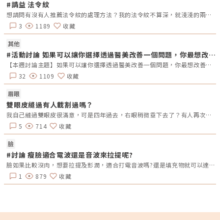
對頸部肌膚進行治療，促進真皮層和基底膜的改善，刺激膠原蛋白再生，有
#請益 法令紋
效緊緻頸部肌膚，改善頸紋。 深度收緊SMAS層微針電波的微針能夠精準地
想請問有沒有人推薦法令紋的處理方法？我的法令紋不算深，就淺淺的兩條線一直好困擾自己…想問大家推薦填充玻尿酸處理？還是比較建議使用拉提的方式一起解決呢？
進入皮膚深層，而電波能夠在皮膚內部產生熱能，並刺激SMAS層，促進膠
觀特
原蛋白的再生和重組，達到緊緻拉提的作用。 擊退局部脂肪微針電波不僅
3
1189
收藏
肌
可以解決臉部問題，還可以減脂。利用電波把脂肪細胞加熱，然後分解掉，
中
讓身體代謝並排出。也能促進血液循環，加快新陳代謝，減少局部脂肪的囤
者 不適合單
其他
積。微針電波的費用與收費標準微針電波的價格會因使用的儀器和醫師技術
而異。選擇正規診所和經驗豐富的醫師非常重要，因為不當的操作可能會影
#活動討論 如果可以讓你選擇透過醫美改善一個問題，你最想改善的部位跟問題是？為什麼？
越
響治療效果甚至導致皮膚損傷。雖然有些診所提供較低的價格，但可能使用
震波 
【本週討論主題】如果可以讓你選擇透過醫美改善一個問題，你最想改善的部位跟問題是？為什麼？【本週活動時間】7/8（一） AM09：00~7/14（日） PM23：59【本週活動獎勵】《7-ELEVEN 50元購物金》抽10名會員【留言規範】活動期間在「醫美圈圈官方LINE」每週一AM09:00將在圖文選單釋出不同討論主題，請點選圖文選單主題後，會導向醫美圈圈官網活動討論區，請在該討論主題回覆符合問題的留言。若經查詢發佈無意義的回文，則喪失抽獎、獲獎資格。例如：推、大推、非主題回覆、未完整回覆等。於週日23:59留言截止，經核對皆符合活動規範，將於次週一抽出10名幸運得獎者。乙組會員帳號可重複參與每週活動，不限留言次數。請避免重複留言或發表惡意謾罵的言論，否則將失去參與活動的資格。若當週獲獎的會員帳號，次週仍可參與留言和抽獎。每週一會於對應的主題討論最下方公布得獎會員，請獲獎者務必加入「醫美圈圈官方LINE」以利獎勵發放。
非原廠儀器或技術不熟練的醫師，最終效果可能不如預期。微針電波機型評
顯 •低溫降
比市面上的微針電波機型眾多，每台儀器都有特點。重要的是選擇適合自己
32
1109
收藏
雷射 
皮膚需求的儀器，並確保由專業醫師操作。不同品牌的儀器在治療深度、效
果和舒適度上有所差異，因此選擇前應仔細了解各機型的特性。※上述適應
與
症外應用範圍純為醫師個人經驗分享，民眾施作療程前應理性判斷並審慎選
眉眼
膚況 
擇。微針電波、鳳凰電波、海芙音波的效果比較微針電波、鳳凰電波和海芙
雙眼皮縫過有人載割過嗎？
善 色素與膚
音波都是目前受歡迎的美肌科技，各有優勢和適用範圍。選擇時，應根據自
膚況 
己的皮膚問題和需求，搭配合適的儀器，才能達到最佳效果。微針電波優勢
我自己縫過雙眼皮很滿意，可是四年過去，右眼稍微垂下去了？有人再次縫？或者換成割的？又或者聽說可以去掉一些眼皮脂肪的經驗嗎？
與劣勢一覽優勢微針電波能精準解決眼周細紋、改善膚質、提拉臉部輪廓及
5
714
收藏
改善頸紋。相較於傳統電波拉皮，微針電波更柔和舒適，不需冷卻系統，且
能直接釋放能量到真皮層、筋膜層甚至脂肪層，治療效果更顯著。劣勢微針
電波屬於微侵入式療程，會在皮膚上留下小傷口。如果護理不當，可能會增
臉
加感染風險。療程後可能出現短期的不適，如瘀傷、腫脹或發紅。此外，療
#討論 瘦臉適合電波還是音波來拉提呢?
程後應避免高溫環境和長時間曝曬。微針電波治療前後重要事項術前事項
療程前2週避免日曬。 療程前24小時內不要飲酒。 療程前一週避免去角質
臉如果比較沒肉，想要拉提及彭潤，適合打電音波嗎?還是填充物就可以達到效果呢?
和使用酸性產品。 如有開放性傷口或感染，請告知醫師。 如有服用抗凝血
藥物，療程當天停止使用。 有皮膚疾病、懷孕或金屬植入物等情況，請告
1
879
收藏
知醫師。術後事項 療程後保濕防曬，外出使用SPF30以上的防曬產品。 療
程後4到6小時再清洗皮膚，敏感肌膚隔天再清洗。 療程後一週內避免高溫
環境和劇烈運動，避免使用刺激性產品。 觸摸皮膚時保持手部清潔，避免
摳抓皮膚。 療程後可能會有紅腫和疼痛，可使用鎮定保濕產品。微針電波
Q&AQ1：微針電波會痛嗎？屬於微侵入性方式，並採用的醫療級24K金不
銹鋼針極細小，因此過程中疼痛感較低。此外，在施行前，常會使用局部麻