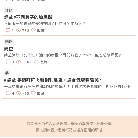
程：通常建議使用黑色素高吸收度的雷射波長，如倍頻銣雅鉻、紅寶石、亞
歷山大、脈衝光，脈衝寬度從毫秒到皮秒，進行1至2次的治療即可輕鬆去除
80至100%的色素。這種治療的復發率相對較低，但如果治療後未完全移
其他
除，日曬後可能會再次變黑。 曬斑隨著年齡邁向中年後，曬斑會逐漸出
請益#不同牌子的玻尿酸
現，主要是由長時間的紫外線影響而引起，通常出現在臉、手臂外側、小
腿。斑點呈現漸層淡褐色到咖啡色，大小不一，常與老人斑同時出現。建議
不同牌子的玻尿酸差別在哪？自然度？維持度？
療程：使用黑色素高吸收度的雷射波長，如脈衝光、亞歷山大、紅寶石、倍
1
793
收藏
頻銣雅鉻，進行1至2次治療能改善60至80%。之後殘留在真皮層的色素可
使用黑色素吸收較低但穿透深度較大的雷射波長，如銣雅鉻雷射進行慢慢淡
化，療程通常需要3至6次，最終可達到70至95%的改善效果。 脂漏性角化
頸部
斑又有「老人斑」之稱，但不僅僅是老年人才會出現，主要是長期曝曬紫外
請益
線所引起。經紫外線長時間照射，使得角質細胞在年齡增長中逐漸累積而
成，因此有些人甚至在20多歲時就開始出現老人斑。在形成老人斑之前通常
請益脖紋（先天性）適合的療程？目前有查了 #plt，但也想瞭解更多
是先形成曬斑，經過歲月的增長後，曬斑的面積逐漸變大，顏色也漸漸變
深，最終進化為老人斑。建議療程：局部氣化式雷射磨皮，如銣雅鉻雷射、
3
1086
收藏
二氧化碳雷射這些是首選方法，通常僅需1至2次即可完全去除。在修復過程
中，傷口周圍可能會出現輕微的反黑現象，由於色素區域被移除後所引起的
手
輕微發炎。 太田母斑就是俗稱的「胎記」，通常一出生就有的黑色素斑，
少部分會出現在青春期階段，最典型的情況是在臉上半部出現灰藍色的斑
#請益 手臂拜拜肉和副乳嚴重，適合做哪種醫美?
塊，有時甚至在眼白處也可能出現灰藍色斑，由於呈現面積較大，因此相對
一直以來都有拜拜肉和副乳的煩惱明明手看起來是偏細的，但拜拜肉特別猖狂夏天都不敢穿無袖上衣或泳裝想問也有這種煩惱的人都是怎麼解決?
影響臉部美觀。建議療程：由於存在於真皮層的色素斑，改善療程為能夠分
解真皮層色素的雷射波長，如紅寶石雷射、皮秒雷射。皮秒雷射以強大的震
4
768
收藏
波在極短的時間內直擊色塊。相較於傳統雷射，皮秒雷射療程時間短、去除
色素效率也高。由於皮秒雷射治療時間短，大多數兒童可接受局部麻醉。然
而對於斑塊面積較大或影響到眼皮的患者，建議以全身麻醉，療程通常需要
3至6次可改善。不同的斑點類型大多都與紫外線息息相關，我們更應該了解
日常防曬的重要，紫外線不僅是斑點形成的原因，也會造成皮膚老化和其他
問題。因此，在日常生活中，不僅要注重清潔與保養，更要把防曬視為首要
任務。此外，雖然雷射療程在處理各種斑點方面都表現出色。但在選擇療程
醫美圈圈的使命是透過廣大網友的真實療程經驗分享
前，建議諮詢專業醫師的建議，醫師才能夠評估每個人的膚況，並且提供適
協助消費者少走冤枉路並選擇正確的療程
合自己的療程方案，才能重拾美麗與自信。點我看更多>>>「色素斑點
Hyperpigmentation」的最佳解決方案