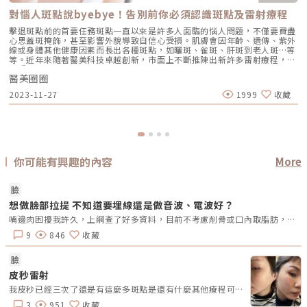
對惱人斑點說byebye！告別前你必須認識斑點及雷射療程
擊退斑點前的首要任務斑點一直以來是許多人面臨的惱人問題，不僅要費盡
心思蓋斑掩飾，甚至影響外貌導致自信心受損。肌膚會因年齡、遺傳、紫外
線或身體其他健康因素而長出各種斑點，如曬斑、雀斑、肝斑到老人斑…等
等。近年來隨著醫美科技卓越創新，市面上不斷推陳出新許多雷射療程，對
深受其擾的民眾來說無疑是一大助力。斑點類型及適用雷射療程要改善斑點
醫美圈圈
要懂得對症下藥，首先！必須要了解自身斑點類型，再選擇合適的療程才能
有效擊退惱人的斑點問題。由於斑點的類型眾多、深度各異，無法一概而論
2023-11-27
1999
收藏
使用相同的雷射改善所有斑點。建議與專業醫師諮詢後，才能根據不同的斑
點選擇適合的雷射療程，以達到最理想的改善效果。以下是各斑點類型以及
適合的雷射療程。 黑斑主要為後天因素產生，當皮膚受到紫外線影響，基
底層的色素細胞會大量產出麥拉寧色素。而生成麥拉寧色素為保護皮膚免受
紫外線UVA與UVB危害。若黑色素積累過多時，最終即形成黑斑或是雀斑。
建議療程：使用黑色素低吸收的銣雅鉻雷射可以促進表皮和真皮層的色素代
謝，約5至10次療程後，可淡化50至80%。 肝斑呈現灰褐色斑塊常見於臉
你可能有興趣的內容
More
頰兩側，尤其容易在顴骨上出現。主要好發對象為熟齡女性，並與曬斑、老
人斑會同時出現。肝斑在臨床上難以完全治癒，目前醫學方法主要著重在改
善症狀。未來當患者黑色素再次浮現時，可再次考慮進行改善療程。 顴骨
臉
母斑通常斑塊顏色為褐色或是藍黑色，因為色素已深入到肌膚真皮層，即便
塗抹厚重遮瑕品也很難掩飾，因此深受許多愛美民眾的困擾。大多人會將臉
想做臉部拉提 不知道要埋線還是做音波、電波好？
頰的顴骨母斑、黑斑、肝斑相互混淆，最後選擇不當的治療方法，也耗費時
嘴邊肉困擾我許久，上網查了好多資料，目前不考慮削骨或口內取脂肪，想問大家哪一種療程小臉效果最好？
間與金錢，最後顴骨母斑仍屹立不搖。由於位置已深入皮膚真皮層，療程程
序與雀斑或老人斑都會有所不同。建議療程：針對由淺至中真皮層的色素沉
9
846
收藏
澱，建議使用皮秒脈寬的銣雅鉻雷射或亞歷山大雷射進行治療。皮秒除斑能
夠達到50至85%的效果，通常需要進行3至6次療程。如果選擇使用銣雅鉻
臉
皮秒雷射，療程後皮膚會微紅，但反黑的機率很低，復發率相對較低、較
慢。 雀斑是一種常見的色素斑，主要分佈於鼻頭、兩頰，這些小斑點顏色
皮秒雷射
偏向褐黑色。雀斑成因主要來自家族遺傳，大約在青春期階段會漸漸出現。
我皮秒已經三次了還是有這麼多斑點是還有什麼其他療程可以改善嗎？
斑點的深淺會因為紫外線而影響，夏季時色澤較深，而冬季顏色會變得較
淡。此外，尤其皮膚較白的民眾易受到紫外線刺激的而讓雀斑加劇。建議療
3
951
收藏