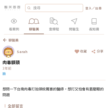
／
登入
註冊
看案例
聊醫美
查療程
問醫生
長知識
聊醫美
收藏
分享
Sarah
肉毒額頭
3年前
臉
想問一下台南肉毒打抬頭紋厲害的醫師，想打又怕會有眉壓眼的
問題
全部留言