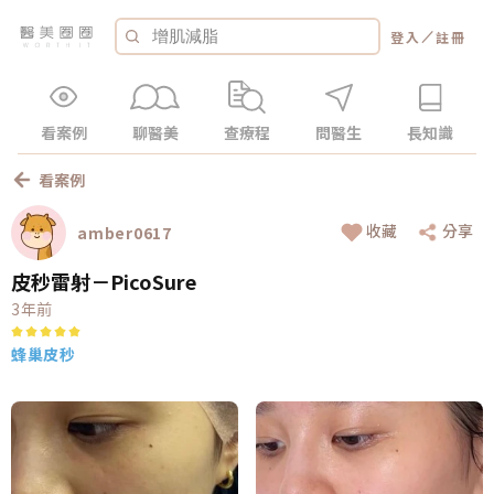
／
登入
註冊
看案例
聊醫美
查療程
問醫生
長知識
看案例
收藏
分享
amber0617
皮秒雷射－PicoSure
3年前
蜂巢皮秒