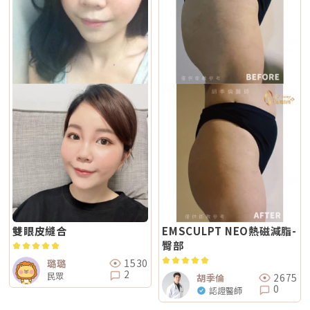
雙眼皮縫合
EMSCULPT NEO熱磁減脂-
臀部
1530
璐璐
2
民眾
2675
胡季倫
0
認證醫師