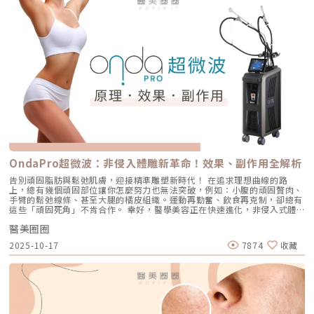
構性改善 常見作用層次 真皮層、皮下組織，依儀器與能量設定不同 真皮
深層組織以提升膠原蛋白新生； 最後1發為雙極電波，精準針對真皮乳突層
層、皮下組織、筋膜層等不同深度，依探頭與機型不同 皮膚、皮下組織、
（約 1 mm），形成「熱蓋子」效果，鎖住熱能，改善毛孔與細紋。此外，
SMAS筋膜層等，依手術方式不同 適合部位 臉部、眼周、下顎線、頸部、身
技術搭配智能設計： SAC™ 智能冷卻系統：多段冷卻脈衝，治療中可即時
體局部等，依機型適應症與醫師評估 額頭、眉眼、下半臉、下顎線、雙下
降溫，提升舒適度與安全性。 RIC™ 即時阻抗校正系統：偵測皮膚阻抗並微
巴、頸部等，依機型與探頭而定 臉部、下半臉、頸部等明顯鬆弛部位 主要
調能量輸出，保障加熱均勻與安全。此項技術目的在於突破傳統電波痛感
效果 緊緻肌膚、改善細紋、膚質變細緻、鬆弛感下降 拉提輪廓、改善嘴邊
大、熱點風險，以及刺激較淺層組織效果有限等限制。無雙電波有哪些優
肉、下顎線模糊、臉部下垂感 改善明顯鬆弛、下垂與多餘皮膚，拉提幅度
勢？ 舒適度提升，低痛感 SAC冷卻設計與 αLPHA 交替加熱技術，患者普遍
通常較明顯 適合對象 皮膚開始鬆、細紋變多、毛孔或膚質變粗、想讓臉看
反映「不敷麻，痛感輕微」優於傳統鳳凰電波。 深淺層同步加熱，效果全
起來更緊緻的人 輪廓開始下垂、嘴邊肉明顯、下顎線不清楚、下半臉變重
面 單極電波針對深層組織拉提，雙極電波則同步改善表層膚質，使全層膚
的人 中重度鬆弛、皮膚明顯下垂、多餘皮膚較多，且能接受手術恢復期的
況得到一致提升。 療程時間縮短 每發能量約 1 秒，即使大面積使用也能在
人 麻醉方式 多數不需麻醉，或依疼痛耐受度使用表面麻醉、舒緩方式 依機
約 30 分鐘內完成全臉療程，縮時效能更佳。 三種探頭可因應不同部位治療
型、能量與個人耐受度，可能不需麻醉或搭配舒緩方式 通常需要局部麻
： 臉部探頭（維納斯／雅典娜）：1000發，改善法令紋、雙頰鬆弛、下顎
醉、舒眠麻醉或全身麻醉，依手術範圍而定 療程時間 約45分鐘至2小時，
線等。 眼部探頭（愛神）：600發，專為眼周細紋設計。 身體探頭（宙
依部位與發數不同 約30分鐘至1.5小時，依部位與發數不同 約2至4小時以
斯）：600發，16 cm²／每發，適用手臂、腹部、臀腿等大面積部位。 靈
上，依手術範圍與複雜度不同 修復期 多數人修復期短，可能有暫時泛紅、
敏智能設計，提高安全與精準度 SAC冷卻與RIC阻抗偵測系統同時作用，有
腫脹或熱感 多數人修復期短，可能有暫時泛紅、痠脹、觸痛感 修復期較
效避免熱傷害及不均加熱。 治療後看得到即時效果及長期改變 雙極電波先
OndaPro超微波：非侵入體雕新革命！效果、副作用全解析
長，可能有腫脹、瘀青、傷口照護與拆線需求 效果出現時間 部分人術後先
改善淺層，使膚質立即亮澤；而後單極電波效果則在術後2–3 月膠原再生階
有緊實感，完整效果通常隨膠原蛋白新生逐漸出現 部分人術後有緊繃感，
段見效。無雙電波效果好嗎？根據國外臨床研究的綜合分析根據國外臨床研
告別頑固脂肪與鬆弛肌膚，迎接精準雕塑新時代！ 在追求理想曲線的路
拉提效果通常會在數週至數月逐漸明顯 術後消腫後逐漸看出效果，完整自
究數據顯示，無雙電波在膠原蛋白增生與肌膚緊實改善方面表現出高度成
上，總有幾個頑固部位讓你怎麼努力也無法突破，例如：小腹的頑固贅肉、
然度需等待恢復期 維持時間 約1年至1年半以上，依個人體質、老化速度與
效。在治療後的肌膚組織中，膠原纖維密度提升約76%，彈力蛋白增加
手臂的鬆弛線條、甚至大腿的橘皮組織。運動再勤奮、飲食再克制，卻總有
保養而定 約1年至1年半以上，依個人體質、發數、能量與保養而定 通常可
82%，而膠原蛋白新生率更可達239%，對於老化肌膚的深層修復能力具高
這些「頑固死角」不肯合作。 幸好，醫學美容正在快速進化，非侵入式體
維持數年，但仍會隨年齡與老化速度改變 優點 非侵入式、修復期短、膚質
度潛力。這項技術核心為 αLPHA™ 雙模式輸出設計，能在單一療程中，同
雕療程已成為現代人安全、高效塑形的新寵。來自義大利 DEKA 的 Onda
與緊緻感改善自然 非侵入式、修復期短、對輪廓線與深層支撐較有針對性
步輸出單極與雙極電波。單極電波深入至真皮深層，刺激膠原重建與皮膚結
醫美圈圈
Pro 超微波（“狄卡”昂達微波透熱治療系統，衛部醫器輸字第 037455
拉提幅度通常較明顯，適合較嚴重鬆弛者 限制 對非常明顯的下垂或多餘皮
構收緊；雙極電波則針對淺層真皮，進行熱能封存與膚質細化，形成「由內
號），以「減脂＋緊膚」雙效合一的創新技術，正引領新一波體雕革命。
膚，改善幅度有限 對膚質、毛孔、細紋的改善不一定比電波明顯 需開刀、
2025-10-17
7874
收藏
而外、層層改善」的治療效果。無雙電波價格怎麼算？無雙電波尚屬新機、
本文將帶你全面解析 Onda Pro 的核心科技、專屬探頭應用、實際療程效
有傷口與恢復期，風險與費用通常較高 電波音波哪個好？不要只問哪個
原廠探頭、耗材成本較高，台灣市場價位分區域有差，以目前各診所公開為
果，以及安全性與常見疑問，讓你清楚掌握這最新的體雕科技，為你的塑形
強，要問哪個適合你很多人會問：「電波跟音波哪個效果比較好？」但這個
例： 部位／療程 價格區間（NT$） 備註 全臉（臉部探頭） 許多診所定價
計畫提供最安心的參考！Onda Pro 超微波：核心技術與原理深度解析1. 什
問題其實很容易問錯方向。因為電波和音波不是同一種東西，它們就像健身
段 臉＋眼＋頸 加購眼部與頸部專屬探頭 身體＋局部 比臉部探頭單價略低
麼是 Onda Pro 超微波？Onda Pro 超微波是義大利 DEKA 公司最新推出
裡的重量訓練和有氧運動，都能讓身體變好，但訓練目標不一樣。 想改善
溫馨提醒：價格可能依照「發數」「探頭種類」「部位」「促銷活動」「醫
的非侵入式體雕黑科技。採用獨家專利 Coolwaves™ 微波技術，以
膚質、緊緻、細紋：可以優先評估電波。 想改善下垂、輪廓線、嘴邊肉：
師資歷」等因素上下浮動，選擇前建議詳細諮詢。施打前後注意事項術前準
2.45GHz 的高頻微波作為核心能量，精準又高效。傳統電波或音波像是
可以優先評估音波。 如果同時有鬆和垂：可以和醫師討論電音波搭配。這
備 如懷孕、哺乳、心律不整、癲癇、金屬植入（心臟起搏器、牙套等）
「從表層慢慢滲透」的熱浪，容易在肌膚表面累積熱度，而 Onda Pro 的
也是為什麼現在很多醫師會用「複合式療程」來做規劃。不是每個人都只需
者，請告知醫師評估是否適合。 使用外用酸類產品者，建議停用酸品至少 1