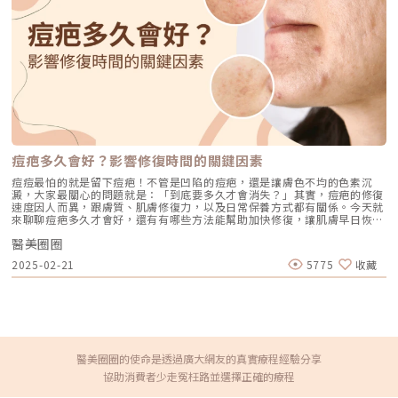
微波則像一支聚光燈，能避開表皮與真皮層，直達皮下脂肪層與纖維中隔，
要一種療程，而是要看老化主要發生在哪一層，再決定適合電波、音波，還
週以上，以降低刺激風險。 男性施打前需刮除鬍鬚，保持肌膚乾淨 。術後
深層作用卻又不傷表皮。它能精準加熱頑固脂肪，刺激膠原蛋白生成，同時
是兩者搭配。電波音波可以一起打嗎？可以，但不是每個人都一定需要。電
保養 24 小時內可能出現紅腫，一般在 1 天內緩解；1 週內應加強保濕與鎮
改善鬆弛與橘皮問題，一次療程就能同時雕塑曲線與緊緻肌膚。2. 兩大專利
波和音波作用原理不同，所以在醫師評估下，兩者確實可以搭配。常見做法
靜。 避免使用刺激性產品（高濃度維他命 C、酸類等）1 週；洗臉應避免極
技術，讓體雕更精準、安全Onda Pro 的高效與安全，靠的就是兩大核心專
是用音波處理深層輪廓拉提，再用電波改善皮膚緊緻與膚質鬆弛，讓效果更
端溫水。 術後 1 週內避免劇烈運動、高溫場所（烤箱、蒸氣室等）。哪些
利技術：(1) Coolwaves™ 超微波技術：鎖定脂肪，精準擊破高頻微波
全面。不過，電音波不是「全部打越多越好」。發數、能量、施作順序、間
族群適合無雙電波療程？ 想改善初老問題（下垂、雙下巴、臉頰鬆弛） 介
（2.45GHz）讓熱能集中直擊脂肪區域，像是把頑固脂肪「點亮」加熱，但
隔時間，都需要依照個人臉部條件設計。如果臉部脂肪偏少、皮膚偏薄、曾
意疼痛感希望「免敷麻」 希望一次全面改善（膚質＋輪廓線） 希望療程快
不碰表皮。脂肪細胞受熱後，啟動身體的自然代謝機制，慢慢分解並排出體
做過其他療程，或是近期剛打過針劑，更要讓醫師完整評估，避免過度治
速，術後恢復期短。不建議對象 有嚴重肌膚問題（如嚴重痤瘡炎、感染
外，減掉那些「不聽話」的贅肉。同時，熱能也會刺激膠原蛋白生成，讓鬆
療。做電波音波前，要注意哪些事？第一，先判斷自己是哪一種老化問題在
等）者； 有金屬植入、戴牙套、心律不整等特殊狀況； 希望大幅提拉或重
弛的肌膚慢慢變緊實，就像在肌膚裡悄悄打開「緊緻開關」。(2) PGW™ 精
選電波或音波前，先不要急著問「哪個比較好」，而是要先看自己的老化問
建蘋果肌、填凹洞者，應搭配微整、注射材等療程。無雙電波 vs 鳳凰電波
準導波技術：安全守護每一層肌膚PGW（Precision-GigaWave）技術能精
題屬於哪一種。臉部老化常見可分成四大類：組織鬆弛下垂、結構性凹陷、
vs 海芙電波差異比較電波拉提療程百百種，該選哪一台才能真正達到緊緻
準控制微波能量只作用在皮下脂肪層，避免浪費在表皮上，也降低表皮灼熱
皺紋形成、膚質老化。電波和音波主要處理的是「鬆弛與下垂」這一類問
又舒適的效果？無雙電波、鳳凰電波與海芙電波是目前市面上最熱門的三款
感。更貼心的是，Onda Pro 探頭內建專利冷卻系統，將表皮溫度維持在舒
題。電波偏向改善皮膚鬆弛、細紋與緊緻度；音波偏向改善輪廓下垂、嘴邊
設備，各自主打不同深度、舒適度與膚質改善效果。以下為你整理三者的關
適的 5°C 左右，深層脂肪加熱時，表皮和真皮都被妥善保護。療程過程不
肉與下顎線模糊。但如果是太陽穴凹陷、淚溝、臉頰凹陷這類結構性凹陷，
痘疤多久會好？影響修復時間的關鍵因素
鍵差異，幫助你更清楚找出最適合的療程選擇。 療程名稱 加熱深度 疼痛感
但安全，還相當舒適，就像在享受「暖暖的雕塑按摩」。3. 一機搞定三大目
或是斑點、色素沉澱這類膚質問題，單靠電波或音波不一定能解決，需要搭
發數 膚質改善效果 療程時間 Density 約 4.3 mm + 1 mm 較低，免敷麻 臉
標，打造理想曲線Onda Pro 超微波透過上述技術，能在一次療程中，針對
痘痘最怕的就是留下痘疤！不管是凹陷的痘疤，還是讓膚色不均的色素沉
配其他療程評估。第二，不要只看價格，更要看療程規劃是否合理電波音波
部可達 1,000 發 同步改善毛孔 約30分鐘 無雙電波 （深層＋淺層） 身體／
多種體態問題提供複合式的改善效果：✔局部減脂：針對頑固脂肪，精準瓦
澱，大家最關心的問題就是：「到底要多久才會消失？」其實，痘疤的修復
的價格會受到儀器種類、探頭、發數、施作部位、能量設定與診所規劃影
眼部 60–600 發 細紋、斑點 Thermage FLX 約 4.3 mm 真皮深層 中等，
解那些運動再多都不動如山的小腹、馬鞍、掰掰袖，就是 Onda Pro 的專
速度因人而異，跟膚質、肌膚修復力，以及日常保養方式都有關係。今天就
響。價格便宜不一定不好，但如果只用價格做決定，很容易忽略真正重要的
部分需敷麻 450–1200 發 主要緊實，膚質改善有限 約60–90分鐘 鳳凰電波
長。超微波能量深入皮下層，啟動脂肪代謝機制，讓多餘脂肪慢慢被身體自
來聊聊痘疤多久才會好，還有有哪些方法能幫助加快修復，讓肌膚早日恢復
事：這療程到底有沒有符合你的臉部狀況？同樣是音波，有人需要加強下顎
依探頭而異 Volnewmer 約 3–4 mm 真皮層深處（淺→深真皮） 較低，無
然代謝，線條越來越輕盈。✔肌膚緊緻：膠原再生，拉回彈性熱能刺激膠原
光滑！痘疤類型與修復時間痘疤的修復時間因類型而異，從淺層色素沉澱到
線，有人需要處理嘴邊肉；同樣是電波，有人重點在眼周細紋，有人重點在
雙層設計 條數制，3–800 條不等 膚質改善效果佳、深度拉皮能力有限 約
蛋白與彈性纖維新生，就像替鬆垮的肌膚「打氣重整」。療程後，肌膚變得
醫美圈圈
深層凹洞，每種痘疤的消退速度都不同。了解各類痘疤的特點，有助於選擇
臉頰鬆弛。規劃不同，效果自然也會不同。所以選療程時，不只要問「多少
25–40分鐘 海芙電波 無雙電波常見問題 Q&A，你可能想問的事Q1：無雙
更有彈性、輪廓更明顯，緊實度一步步回到理想狀態。✔平滑曲線：擊退橘
適合的護理方式，加速肌膚恢復平滑透亮。1. 色素沉澱型痘疤（紅痘疤、黑
錢」，也要問清楚：使用什麼儀器？施作哪些部位？大約發數或治療範圍怎
電波會痛嗎？需要敷麻嗎？A：多數人反應幾乎不需要敷麻，痛感遠低於傳
2025-02-21
5775
收藏
皮，還原細緻觸感對付惱人的橘皮組織，Onda Pro 的熱能能深入纖維中
痘疤）這類型痘疤通常是發炎後留下的色素沉澱，分為紅痘疤和黑痘疤兩
麼規劃？為什麼我的狀況適合這個療程？第三，確認儀器來源、探頭耗材與
統電波。Density採用 SAC 智能冷卻技術，再加上交替式能量輸出方式，大
隔，讓肌膚表面從凹凸不平變得平滑緊緻，摸起來更細緻、看起來更勻稱。
種。 紅痘疤：是痘痘發炎後形成的紅色印記，通常會隨著時間淡化，約3到
施作人員電波音波屬於能量型醫美療程，安全性和儀器來源、探頭耗材、操
幅降低治療中的不適感。若對疼痛特別敏感，也可選擇敷麻增加舒適度。
Onda Pro 專屬探頭：分層對準，客製完美曲線Onda Pro 超微波不只是一
6個月可逐漸消失。 黑痘疤：則是因黑色素沉澱所造成，修復時間較長，約
作經驗都有關。建議選擇前可以確認是否為合法原廠認證儀器、是否使用原
Q2：療程做一次就有效嗎？效果可以維持多久？A：療程當下膚質即有明顯
台緊實雕塑機，它的三款「智慧探頭」能依照不同部位與脂肪厚度，精準分
6個月到1年不等。加速修復方式： 防曬是關鍵，紫外線會加重色素沉澱。
廠探頭或合規耗材，以及是否由合格專業醫療人員評估與操作。另外，醫師
改善，如光澤、緊緻度提升，深層膠原新生效果約在2–3個月逐漸顯現。大
層處理、細膩調整。從臉部到身體，每一吋線條都能被照顧得剛剛好。三種
使用含維他命C、傳明酸或果酸的美白產品可幫助淡化。 進行醫美療程如脈
的臉部解剖概念與美感判斷也很重要。因為電波音波不是「能量越強越
多數建議 每年施作1次作為保養，如膚況鬆弛明顯者，也可與醫師討論加強
探頭像是量身打造的「分層雕塑組合」，由內而外完成從緊緻輪廓、平滑肌
衝光或果酸換膚可縮短修復時間。2. 凹陷型痘疤（凹洞痘疤）痘疤會呈現凹
好」，而是要看你的皮膚厚度、脂肪量、鬆弛程度、臉型比例去調整。過度
頻率。Q3：無雙電波適合哪些人？A： 想改善下垂、法令紋、雙下巴等鬆
膚到減脂塑形的全方位管理。無論是想收緊臉部線條、改善橘皮，還是對付
陷，主要是因為痘痘發炎後真皮層受到破壞，導致肌膚組織流失而形成的。
治療不一定更漂亮，反而可能不自然或效果不如預期。第四，效果需要時
弛問題 在意膚質毛孔細緻度 害怕疼痛、想嘗試低痛感電波拉提 想要一次改
那一圈怎麼都甩不掉的脂肪Onda Pro 都能一步到位，讓你重新擁有「緊、
輕微凹洞：若肌膚修復能力較好，大約6個月至1年內可逐漸填補。 嚴重凹
間，不要用術後當天判斷成敗電波和音波都是透過熱能刺激膠原蛋白反應，
醫美圈圈的使命是透過廣大網友的真實療程經驗分享
善輪廓與膚質、時間有限者Q4：做完無雙電波有恢復期嗎？需要請假嗎？
縮、減」的完美比例。 探頭名稱 作用深度 適用部位 功能特色 Pocket膠原
洞：較深的疤痕無法自行恢復，需要約1年以上甚至永久存在，需透過醫美
不是做完當天就完成全部效果。部分人術後會先感覺皮膚變緊、輪廓比較
A：幾乎沒有明顯恢復期。做完可能有短暫泛紅或微熱感，隔天即可正常上
協助消費者少走冤枉路並選擇正確的療程
探頭 約3mm 臉頰、下顎線、雙下巴、頸部（火雞脖）等細緻小範圍 鎖定
療程改善。加速修復方式： 多補充膠原蛋白，促進肌膚修復。 使用含維他
順，但真正的膠原蛋白新生與重組，通常需要數週到數月慢慢發生。所以做
妝與上班。術後1週內建議避免泡溫泉、桑拿與強烈日曬，並加強保濕、防
淺層脂肪與膠原層，拉提、緊緻一次完成，讓下顎線更立體、頸部更平滑
命A（如A醇）的護膚品，有助於皮膚新生。 透過醫美療程，如飛梭雷射、
完後不要急著用第一天的樣子判斷有沒有用，也不要因為短期內沒有巨大變
曬即可。Q5：價格有差異是什麼原因？為什麼有的診所比較便宜？A：無雙