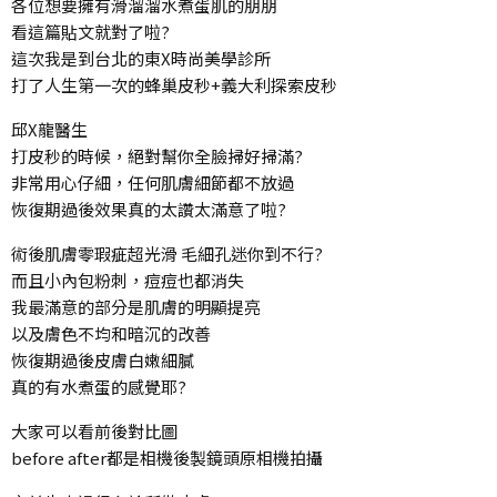
各位想要擁有滑溜溜水煮蛋肌的朋朋
看這篇貼文就對了啦?
這次我是到台北的東X時尚美學診所
打了人生第一次的蜂巢皮秒+義大利探索皮秒
邱X龍醫生
打皮秒的時候，絕對幫你全臉掃好掃滿?
非常用心仔細，任何肌膚細節都不放過
恢復期過後效果真的太讚太滿意了啦?
術後肌膚零瑕疵超光滑 毛細孔迷你到不行?
而且小內包粉刺，痘痘也都消失
我最滿意的部分是肌膚的明顯提亮
以及膚色不均和暗沉的改善
恢復期過後皮膚白嫩細膩
真的有水煮蛋的感覺耶?
大家可以看前後對比圖
before after都是相機後製鏡頭原相機拍攝