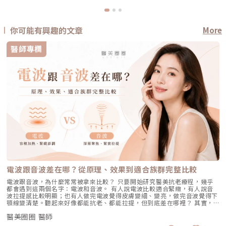
你可能有興趣的文章
More
醫師專欄
電波跟音波差在哪？從原理、效果到適合族群完整比較
電波跟音波，為什麼常常被拿來比較？ 只要開始研究醫美抗老療程，幾乎
都會遇到這兩個名字：電波和音波。 有人說電波比較適合緊緻，有人說音
波拉提感比較明顯；也有人做完電波覺得皮膚變細、變亮，做完音波覺得下
顎線變清楚。聽起來好像都能抗老、都能拉提，但到底差在哪裡？ 其實，
電波和音波最大的差別，不是「哪一個比較厲害」，而是它們使用的能量不
醫美圈圈 醫師
同、作用的層次不同，適合處理的老化問題也不同。 簡單來說： 電波偏向
改善皮膚的鬆、細紋、膚質與緊緻度。 音波偏向改善輪廓的垂、嘴邊肉、