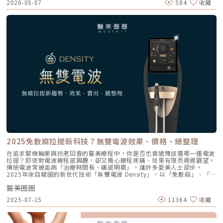
2026-05-07
584
收藏
下顎線與深層支撐。 例如：如果把臉比喻成一棟房子，電波比較像是在整
理牆面，讓表面變得更平整、更緊；音波則比較像是在加強地基與支撐結
構，讓整體輪廓往上撐起來。電波是什麼？重點在 RF 射頻加熱與緊緻電波
拉提使用的是 RF 射頻能量。RF 是 Radiofrequency 的縮寫。原理是透過
射頻能量在皮膚組織中產生熱能，讓膠原蛋白受熱收縮，並啟動後續的膠原
蛋白新生與重組。很多人一聽到「加熱」會覺得很抽象，電波不是只打一個
點，而是讓一段皮膚組織被均勻加熱。當皮膚裡的膠原纖維遇到適當熱能，
就像鬆掉的彈力網被重新收緊，視覺上會有比較緊、平整的感覺。所以電波
常見的效果感受包括：皮膚變緊、細紋變淡、毛孔視覺變細緻、臉部鬆弛感
改善、膚質變得比較平滑。也因為電波比較強調「皮膚緊緻」和「膚質改
善」，所以如果困擾的是臉看起來鬆鬆的、眼周或嘴邊有細紋、臉頰摸起來
不夠緊實，電波通常會是可以評估的方向。但要注意，電波不是做完就立刻
變成另一張臉。效果通常會分成兩個階段：一部分人會先感覺皮膚有收緊
感，後續則會隨著膠原蛋白慢慢新生，讓緊緻度逐漸出現。音波是什麼？重
點在聚焦超音波與深層拉提音波拉提使用的是 聚焦式超音波能量，常見名
稱包含 HIFU、MFU 或 MFU-V。它的特色是可以把能量聚焦到皮膚深層，形
成一個個熱凝結點，刺激組織收縮與膠原蛋白新生。部分音波療程可透過不
同深度探頭，將能量作用到接近深層支撐結構的位置，例如常被討論的
SMAS 筋膜層。SMAS 是臉部支撐結構的一部分，傳統拉皮手術也會處理這
個層次。音波的概念，就是透過非侵入式方式，把能量送到較深層的支撐結
2025免敷麻拉提新科技？無雙電波效果、價格、總整理
構，幫助輪廓往上拉。所以音波常見的效果感受包括：下顎線變清楚、嘴邊
肉改善、臉部線條變順、雙下巴或下半臉鬆垂感變少。如果你的困擾不是細
在追求緊緻輪廓與抗老回春的醫美療程中，你是否也曾猶豫該選哪一種電波
紋，而是「臉往下掉」、「輪廓線越來越模糊」、「拍照時下半臉變重」，
拉提？即使對電波療程感興趣，卻又擔心療程疼痛、效果有限而遲遲觀望。
音波通常會比電波更貼近你的需求。不過音波也不是越深越好、越痛越有
傳統電波常被詬病「治療時間長、痛感明顯」，讓許多愛美人士卻步。
效。不同部位需要不同探頭、不同深度與不同發數，醫師必須依照臉型、脂
2025年來自韓國的新世代技術「無雙電波 Density」，以「免敷麻」、「雙
肪厚度、骨架與皮膚狀況去規劃。打錯層次、能量過高或發數不合適，都可
層同步加熱」、「高舒適度」等創新特色，迅速成為電波拉提的新寵。本文
能影響效果與安全性。電波、音波、傳統拉皮手術差異表 項目 電波拉提 音
醫美圈圈
將從原理解析、實際效果、療程費用，到與其他電波療法的比較評估，一次
波拉提 傳統拉皮手術 療程原理 使用RF射頻能量，透過熱能刺激膠原蛋白收
帶你全面了解這項熱度飆升的新科技，協助你做出最適合自己的選擇！什麼
2025-07-15
11364
收藏
縮與新生 使用聚焦式超音波能量，將熱能聚焦到特定深度，刺激組織收縮
是Density無雙電波？無雙電波由韓國引進、2024–2025 年間開始進入台灣
與膠原蛋白新生 透過外科手術方式，移除多餘皮膚，並重新拉提、固定鬆
市場的電波拉提儀器。採用獨創專利技術 αLPHA™ 交替脈衝加熱，將單極
弛組織 作用方向 偏向皮膚緊緻、細紋、膚質與鬆弛感改善 偏向深層支撐、
電波與雙極電波同步輸出於同一探頭中，達到「深層拉提＋淺層膚質改善」
輪廓拉提、下顎線與嘴邊肉改善 偏向明顯鬆弛、下垂組織與多餘皮膚的結
的雙重功效。 首4發為單極電波，作用於皮下約 4.3 mm 真皮網狀層，加熱