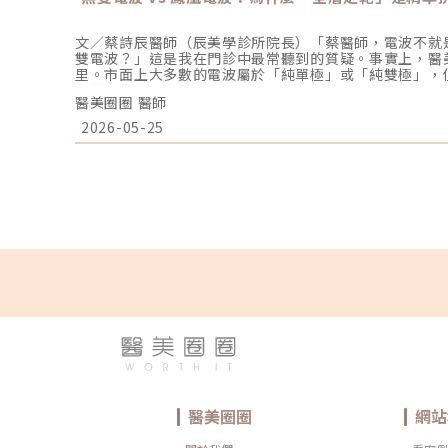
文／蔡詩辰醫師（辰美學診所院長）「蔡醫師，電波不就
雙電波？」這是我在門診中最常聽到的質疑。事實上，醫
里。市面上大多數的電波屬於「純單極」或「純雙極」，
想的輪廓復位，單一的加熱方式往往存在死角。這也是為
醫美圈圈 醫師
電波（Density），並結合我的埋線力學經驗，推動「
為什麼無雙電波與眾不同？要選對機器，必須先理解無雙
2026-05-25
擊」：1. 突破單一維度：單雙極同時輸出的「鎖熱效應
極電波進行深層容積式加熱，能量由上而下遞減。而無雙
中同時切換單極（Monopolar）與雙極（Bipolar）
直達皮下組織與筋膜層，在大面積範圍內引發膠原收縮。
的物理特性。在單極加熱後的瞬間，雙極電波會在淺層真
點：這就像燉煮料理時「蓋上鍋蓋」。一般的電波在加熱
無雙電波透過雙極能量在淺層鎖熱，把熱能悶在肌膚層裡
持久。2. 韌帶定靶：將埋線思維導入電波操作身為長期
「支撐韌帶」的座標極其敏感。無雙電波的能量分佈特性
我們不再是全臉盲目掃描，而是針對上臉眼眶韌帶、中臉
支撐點等關鍵座標進行定點加強。 利用單極深層鎖定、
點」上施加精準的向上拉力。這種力學邏輯，是純單極電
醫師的選機邏輯：妳需要的是「容積」還是「定靶」？在
次： 如果您追求的是整體的飽滿感：鳳凰電波的單極容積
求的是線條的「收緊」與「向上復位」：無雙電波的「全
帶地基進行鎖熱與固定，對於改善嘴邊肉、模糊下顎線更
即時阻抗補償系統。每一張臉的皮膚阻抗不同（含水量、
發輸出時自動微調，確保每一處定靶點的能量都精準到位
醫美圈圈
網站
的最後一塊拼圖。專業的執著：親自規劃，精準定靶工具
辰美學，我會將埋線所累積的臉部解剖學功底，完整應用