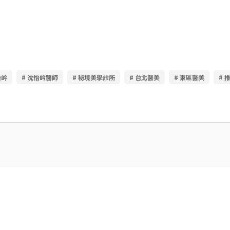
怡岒
# 沈怡岒醫師
# 秘境美學診所
# 台北醫美
# 東區醫美
# 