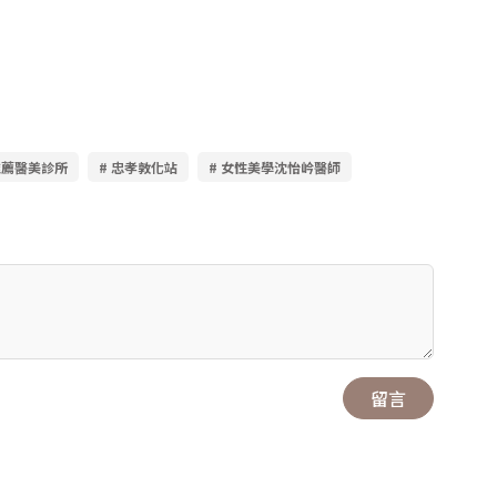
推薦醫美診所
# 忠孝敦化站
# 女性美學沈怡岒醫師
留言