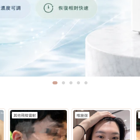
其他飛梭雷射
唯施葆