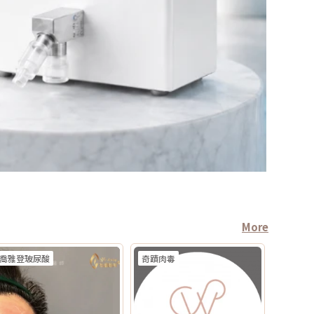
More
喬雅登玻尿酸
奇蹟肉毒