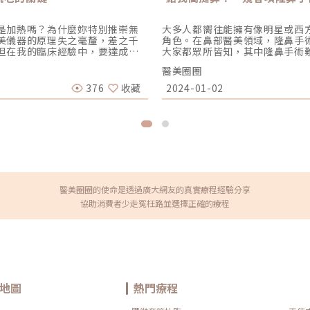
是加熱嗎？為什麼妳特別推崇無
大多人都嚮往能擁有像明星或西
美儀器的原理失之毫釐，差之千
角色。在鼻部醫美領域，隆鼻手
但在我的臨床經驗中，要達成理
大家都眾所皆知，其中隆鼻手術
什麼在辰美學，我堅持引進無雙
此一直是最受歡迎的侵入性手術
醫美圈圈
全層定靶式拉提」。原理決定效果：
提升臉部深邃立體感。由於不同
電波在能量物理上的「降維打
隆鼻手術費用、各項手術優勢、
376
收藏
2024-01-02
」傳統電波（如鳳凰）主要依靠單
挑選適合的隆鼻手術？市面上眾
電波的專利探頭，能在一發能量
在眾多選項中，如何選擇最適合
： 單極（建地基）：負責開路，能量
型或L型鼻模的薄片，調整鼻高
 雙極（蓋蓋子）：這是我最看重
並延長鼻中膈。多段式隆鼻手術
皮層形成「熱屏蔽」。蔡醫師觀
現自然，還能使組織的貼合性更
深層時，熱能會向表皮散失；但
將I型或L型鼻模直接置入鼻腔
面，讓深層的熱效應更集中、更
期望再追求更高挺鼻樑者。2段式
操作埋線拉提的醫師，我對臉部
時，手術會利用自體耳軟骨，以
，讓我們能實現「韌帶定靶」：
軟骨在鼻頭充當緩衝器，有效降
醫美圈圈的使命是透過廣大網友的真實療程經驗分享
顴弓韌帶、淚溝韌帶、下臉下顎
更高挺鼻樑者。3段式隆鼻：利用
協助消費者少走冤枉路並選擇正確的療程
雙極淺層收網，在這些「抗老定錨
自體耳軟骨，用以塑造鼻頭線條
波較難達成的細膩質感。蔡詩辰
上已能有效調整各種鼻型問題，
辰美學，我會協助您分析組織層
鼻手術各項優勢與費用比較 隆鼻項目 多段式隆鼻手術 傳統隆鼻手術 韓式隆鼻手術 結構式
式加熱是經典的選擇。 如果您追
隆鼻手術 療程方式 薄片堆疊鼻模搭配耳軟骨，眉心提升和鼻中膈的延長。 I型或L型鼻模 I
層定靶」技術，能針對鬆弛的韌
型或L型鼻模 搭配耳軟骨 I型或L型鼻模搭配耳軟骨 眉心提升和鼻中膈的延長。 療程時間 2
有針對性。此外，無雙電波具備
至3小時 1小時 1至2小時 2至3小時 恢復期 約7-10天 約5-7天 約5-7天 約7-10天 優勢 可塑
脂肪密度），無雙電波能在每一
性更高，自然度、安全性更高。 價格平實，手術較簡易，假體明顯。 手術時間較短，朝天
，這也是我追求「醫療精準度」
鼻或鼻孔外露難以矯正。 可塑性高，自然度、 安全性高。 價格 60,000起 35,000起
地圖
熱門療程
再好，也要看操作者的手感。在
45,000起 55,000起 影響隆鼻手術費用的關鍵因素不同材料：材料的不同會直接產生成本
在無雙電波的施打路徑上。我們
差異，從矽膠、Gore-tex鼻