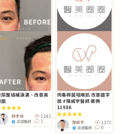
玻尿酸填補淚溝、改善黑
肉毒桿菌咀嚼肌 改善國字
眼圈
臉 #陳威宇醫師 案例
11986
1242
胡季倫
1
認證醫師
1271
陳威宇
0
認證醫師