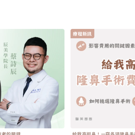
療程新訊
抗老的關鍵
給我高挺鼻！一窺各項隆鼻手