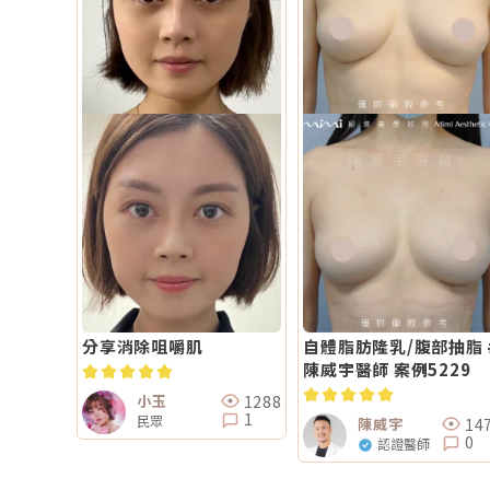
分享消除咀嚼肌
自體脂肪隆乳/腹部抽脂 #
陳威宇醫師 案例5229
1288
小玉
1
民眾
14
陳威宇
0
認證醫師