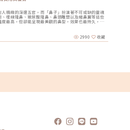
方人精緻的深邃五官，而「鼻子」扮演著不可或缺的靈魂
你也有
術、埋線隆鼻、玻尿酸隆鼻、鼻頭雕塑以及縮鼻翼等這些
然雀斑
難度最高，但卻能呈現最美觀的鼻型，效果也最持久，因
了心中
項目之一。一個吸睛的鼻型應當與五官比例相符，同時能
的熱門
醫美圈
的醫師選擇的手術方式會不同，植入材料也有所區別。而
徹底和雀
影響價格的因素又有哪些呢？就讓我們繼續看下去。 如何
皮層。
2990
收藏
2024-
多隆鼻手術，涵蓋一段式、二段式、三段式等不同選擇。
曬和曬
自己的隆鼻手術呢？多段式隆鼻手術：透過在鼻腔內堆疊I
淺的人
度。同時，利用自體耳軟骨塑造鼻頭的線條、提升眉心山根
判斷。
採用薄片植入物，以多層次的方式置入，不僅能讓鼻子呈
些雷射
好，以減輕鼻樑的負擔。1段式隆鼻：傳統的隆鼻手術通常
方式有
，以達到調整鼻高度的效果。這種手術適用於原本具有山根，
皮秒雷
隆鼻：採用I型或L型鼻模置入鼻腔，進行高度調整。同
隨代謝
增添鼻頭線條。這種方法不僅呈現更自然的效果，同時耳
溫滯留
低了穿刺風險。適用於鼻頭塌陷、具有山根，渴望再追求
復快，
I型或L型鼻模分段後置入鼻腔，調整鼻子高度。手術採用
石雷射
、提升山根高度或延長鼻中膈。3段式結構式隆鼻手術基本
素吸收
特別適用於有朝天鼻、鼻翼太寬、鼻子較塌陷等問題。隆
出體外
效果顯
會因個
較溫和
到12
張血管
點、毛
M22彩
模，到針劑類等，而不同的材料必須根據個
（515