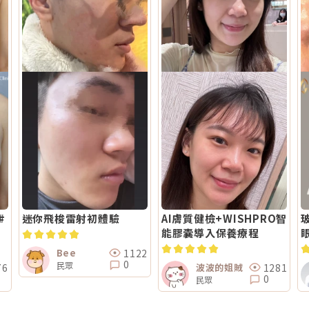
迷你飛梭雷射初體驗
AI膚質健檢+WISHPRO智
能膠囊導入保養療程
1122
Bee
0
民眾
76
1281
波波的姐賊
0
民眾