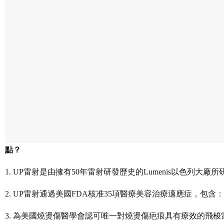
點？
1. UP
雷射是由擁有50年雷射研發歷史的Lumenis以色列大廠所
2. UP
雷射通過美國FDA核准35項醫療美容治療適應症，包含
3.
為美國燒燙傷醫學會認可唯一對燒燙傷疤痕具有療效的飛梭