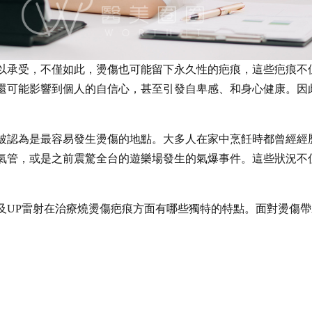
以承受，不僅如此，燙傷也可能留下永久性的疤痕，這些疤痕不
還可能影響到個人的自信心，甚至引發自卑感、和身心健康。因
被認為是最容易發生燙傷的地點。大多人在家中烹飪時都曾經經
氣管，或是之前震驚全台的遊樂場發生的氣爆事件。這些狀況不
及UP雷射在治療燒燙傷疤痕方面有哪些獨特的特點。面對燙傷