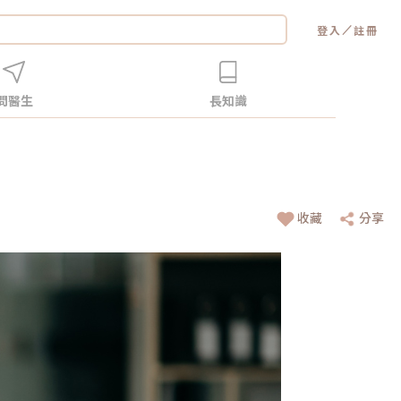
／
登入
註冊
問醫生
長知識
收藏
分享