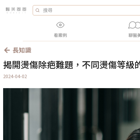
看案例
聊醫
長知識
揭開燙傷除疤難題，不同燙傷等級
2024-04-02