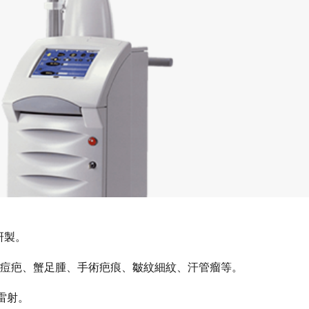
研製。
：痘疤、蟹足腫、手術疤痕、皺紋細紋、汗管瘤等。
雷射。