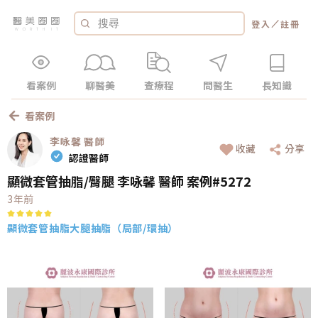
／
登入
註冊
看案例
聊醫美
查療程
問醫生
長知識
看案例
李咏馨
醫師
收藏
分享
認證醫師
顯微套管抽脂/臀腿 李咏馨 醫師 案例#5272
3年前
顯微套管抽脂
大腿抽脂（局部/環抽）