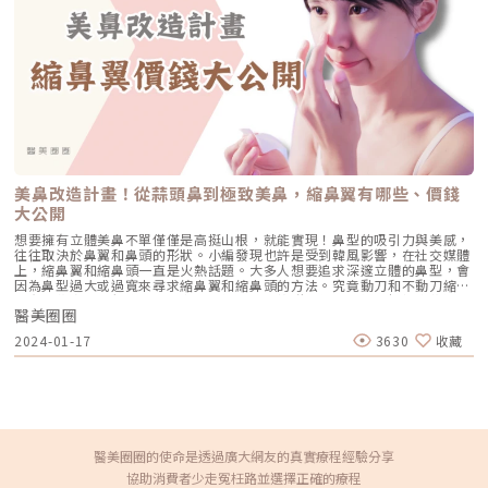
麼表情，都希望呈現出毫無瑕疵的效果。「EMFACE菲斯波」在這裡發揮了
痘問題會建議用複合式治療？淡化痘疤常見問題 FAQQ1：淡化痘疤最快的
妍針不是單純的填充，而是讓你的皮膚自己恢復彈性和支撐力，因此也可以
關鍵作用。許多每年定期接受微整形針劑、雷射光療或電音波療程的顧客，
方法是什麼？A：若想在短期內看到明顯改善，醫學美容療程如皮秒雷射、
讓表皮的膚況一起變好」黃醫師補充說到。黃醫師特別提醒在減重的過程
雖然臉部狀況維持得相當不錯，但隨著年齡增長，漸漸會發現一些曾經輕鬆
得美微針筆是目前最快速的方式。它們能有效刺激膠原蛋白增生、淡化色素
中，要適時補充皮膚所需的營養，有需要時也可搭配醫美療程，讓自己瘦得
展現的微表情變得困難。這種情況在分享社群媒體上的美照時可能不太明
與改善肌膚凹洞。不過療程需要多次進行，效果也因人而異，建議搭配日常
好看。黃醫師就曾遇到不少求診患者，並不知道自己雙頰凹陷是使用藥物快
顯，可是一旦分享自拍影片，就會發現一些細節看起來不太對勁，卻又說不
保養與防曬才能達到最佳成果。Q2：痘疤會自己消失嗎？A：淺層的色素型
速減重造成，還以為是自己隨著年紀老化的正常現象，「其實這些求診者如
上來具體問題。即便是那些被公認為保養得宜的美魔女明星，也會遇到類似
痘疤（例如咖啡色斑點）有可能隨著皮膚代謝在數個月內淡化，但若是凹陷
果能在第一時間就施打童妍針，幫助重建皮膚體積，表皮恢復彈性，效果會
的情況！「EMFACE菲斯波」的亮點在於它專注於臉部上升肌群的訓練與強
疤或增生疤，通常無法自行恢復，需要進一步治療。觀察3～6個月仍無改
更明顯。」因此黃醫師特別提醒有減重規劃的朋友。可以多關注自己臉部變
化。隨著年齡增長或接受其他療程，這些肌群可能自然萎縮或失去功能，導
善，建議尋求專業皮膚科諮詢。Q3：皮秒雷射和得美微針筆淡疤差在哪？
化，如果有疑慮可以即早諮詢專業的醫師，在童妍針幫助下，讓自己維持在
致臉部表情的表現不如從前。EMFACE能夠有效恢復這些肌群的正常運作，
A：皮秒雷射適合處理色素型痘疤與表層凹洞，優勢在於恢復期短、能有效
最好的狀態！（圖／越L’EXCELLENCE醫療美學—黃幼鳴醫師 提供）越
讓它們重現年輕時的靈活性。以下圖中的1、2、3、4位置所示，正是
打散黑色素並刺激膠原蛋白生成；得美微針筆則是針對凹陷型痘疤的微創療
L’EXCELLENCE醫療美學預約地址：台北市中山區南京東路二段41巷8號
EMFACE專注強化的臉部肌群。臉部上升肌群分布位置圖 / 圖片來源 BTL 台
法，透過高速垂直微針刺激肌膚修復，改善膚質與凹洞問題。兩者作用層次
醫美預約專線：02-2571-1881LINE諮詢：
灣比特樂這一效果在實際接受療程的顧客身上得到了充分驗證。自從杰膚美
不同，常會依膚況交錯搭配使用，以達到更全面的淡疤效果。Q4：淡疤期
https://line.me/R/ti/p/%40458gkbiuFB：越L’EXCELLENCE醫療美學
診所引進EMFACE菲斯波療程以來，每位顧客在完成療程後，嘗試做一些臉
間可以化妝嗎？A：若為居家保養階段，且皮膚未有破皮或紅腫，可正常上
美鼻改造計畫！從蒜頭鼻到極致美鼻，縮鼻翼有哪些、價錢
IG：越L’excellence｜越診所
部表情時，幾乎都會驚呼「太神奇了！」這種「立即有感」的效果，是其他
妝，但仍建議使用溫和、無刺激的底妝產品。若進行醫美療程後，尤其如雷
大公開
非侵入式療程難以達到的。就像我們之前提到的，完成一次20分鐘的
射等治療，應依照醫師建議避免上妝數日，以防感染與延長修復期。Q5：
EMFACE療程後，顧客會立刻感覺到臉部表情變得更自然，肌肉活動更多。
淡化痘疤要多久才會看到效果？A：時間取決於痘疤的種類與處理方式。居
想要擁有立體美鼻不單僅僅是高挺山根，就能實現！鼻型的吸引力與美感，
經過原廠建議的4到6次療程後，除了表情感受上的明顯變化外，顧客還會發
家保養可能需2～3個月以上才能見到改善，而醫美療程通常1～3次就能有
往往取決於鼻翼和鼻頭的形狀。小編發現也許是受到韓風影響，在社交媒體
現雙眼皮變寬、蘋果肌更飽滿，甚至額頭及臉部皺紋也有所改善。《點擊看
初步成效，但完全改善仍需多次療程與耐心等待。穩定膚況與持續保養是關
上，縮鼻翼和縮鼻頭一直是火熱話題。大多人想要追求深邃立體的鼻型，會
完整文章介紹》
鍵。★溫馨提醒★小編要提醒大家，醫療並非單純的商業交易，所有的療程
因為鼻型過大或過寬來尋求縮鼻翼和縮鼻頭的方法。究竟動刀和不動刀縮鼻
都伴隨著風險。因此，作為消費者應該謹慎選擇合適的醫療方案，以確保安
翼有哪些方式？價格又是多少呢？以及適合族群？就讓小編來解析這些疑
全與健康。
醫美圈圈
問。關於縮鼻翼，適合哪些族群？現代人越來越多尋求更精緻小巧的鼻翼，
期盼利用縮鼻翼手術來實現理想中的鼻型。縮鼻翼手術主要適合的族群，包
2024-01-17
3630
收藏
括鼻翼太寬、鼻翼太厚、下垂和鼻翼後縮等。一般來說，醫師會綜合考量到
整體鼻型，而不是僅專注於處理鼻翼問題。•鼻翼太寬：自臉部正面整體
看，鼻翼寬度超過了雙眼的距離。利用縮鼻翼手術去除部分皮膚，改善鼻
翼，讓整體鼻型呈現更為協調。•鼻翼太厚：如果鼻翼構造太厚，會造成鼻
子在臉部比例中佔據過多。透過進行縮鼻翼手術，能讓鼻型呈現更細緻的效
果。•鼻翼後縮：這種情況的鼻型會使鼻孔看起來寬大。若進行縮鼻翼手
術，能有效改善鼻孔過於外露的問題，使整體鼻型呈現更自然。•鼻翼下
垂：這種類型的鼻翼，整體外觀就像是朝天鼻。進行手術能提高鼻翼，會使
醫美圈圈的使命是透過廣大網友的真實療程經驗分享
整體臉部線條更為協調。3種不動刀縮鼻翼的方式和價格•肉毒桿菌針對特
協助消費者少走冤枉路並選擇正確的療程
定類型，例如鼻翼寬大族群較為明顯。主要在施打肉毒於鼻翼兩側，能能夠