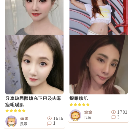
分享玻尿酸填充下巴及肉毒
提眼瞼肌
瘦咀嚼肌
1781
金金
3
民眾
1616
蘋果
1
民眾