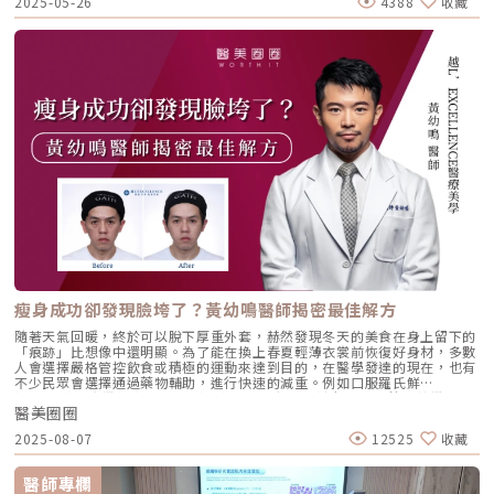
2025-05-26
4388
收藏
跡。 發炎後色素沉澱（PIH）這是亞洲人最常見的痘疤類型。當肌膚遭到發
炎刺激後，黑色素細胞會過度活躍，導致局部色素沉澱，形成咖啡色或紫紅
色斑點。 凹陷型痘疤（萎縮疤）這類痘疤常見於囊腫型或發炎嚴重的痘
痘，當膠原蛋白流失或組織破壞過多，肌膚便無法恢復原狀，出現坑洞或凹
陷。 增生型痘疤（肥厚性疤痕）相較於凹陷疤，這類疤痕是因為組織過度
修復，導致疤痕高出皮膚表面，甚至可能出現蟹足腫。常見的淡化痘疤方式
有哪些？根據痘疤類型與深淺程度，因此處理方式會不同。以下為幾種常見
的淡疤方法，各有適用對象與效果。 果酸與水楊酸煥膚：代謝角質、提亮
膚色針對輕度的色素型痘疤，果酸（AHA）與水楊酸（BHA）煥膚療程能有
效促進角質代謝，加速老廢細胞脫落，同時幫助黑色素排出，讓肌膚更明亮
均勻。果酸主要作用在表皮層，有助改善暗沉與膚色不均；水楊酸則可深入
毛孔，減少粉刺與發炎機率。這類療程刺激性較低，恢復期短，適合初期淡
疤保養。療程間隔通常為2～4週，應由專業人員操作，並搭配防曬與保濕保
養，避免反黑。 A酸與美白成分外用產品：居家淡疤基本功居家淡疤保養首
選就是外用A酸與具美白作用的成分。A酸可促進細胞更新、抑制黑色素生
成，對於色素型痘疤與膚色暗沉特別有幫助。而像是左旋C、傳明酸、鞣花
酸、熊果素等美白成分，則能在不刺激肌膚的情況下漸進式淡化色斑與痘
疤。這類產品可作為日常保養使用，建議夜間塗抹、搭配日間高效防曬，效
果更穩定。對於不想一開始就嘗試醫療療程的人來說，是溫和入門的好選
擇。 皮秒雷射與脈衝光：色素型痘疤首選針對因痘痘發炎後留下的色素沉
瘦身成功卻發現臉垮了？黃幼鳴醫師揭密最佳解方
澱（PIH），皮秒雷射與脈衝光是目前常見的非侵入式療法。皮秒雷射透過
極短脈衝時間打碎黑色素顆粒，同時刺激膠原蛋白生成，有助於淡化暗沉與
隨著天氣回暖，終於可以脫下厚重外套，赫然發現冬天的美食在身上留下的
提亮膚色；脈衝光則以多波長光能溫和作用於表皮與真皮，改善泛紅、膚色
「痕跡」比想像中還明顯。為了能在換上春夏輕薄衣裳前恢復好身材，多數
不均等問題。兩者恢復期短、副作用低，適合追求膚色均勻與自然提亮的
人會選擇嚴格管控飲食或積極的運動來達到目的，在醫學發達的現在，也有
人。通常建議每3～4週治療一次，約3～5次可見明顯變化。 得美微針筆：
不少民眾會選擇通過藥物輔助，進行快速的減重。例如口服羅氏鮮
新型微創療法淡化凹疤透過高速垂直微針刺激皮膚，得美微針筆
(Orlistat)、康纖芙 (Contrave)，甚至是施打近年流行的瘦瘦筆如善纖達
（Dermapen 4）能在不傷表皮的前提下，促進膠原蛋白生成，改善凹陷痘
醫美圈圈
(Saxenda）、猛健樂(Mounjaro）。這些衛福部核准的藥物確實能夠有效
疤與毛孔粗大問題。療程溫和、恢復期短，適合想淡化凹疤又不想承受飛梭
控制食慾，在短時間內達到明顯的成效，但也有不少成功減重者發現身形是
2025-08-07
12525
收藏
雷射刺激感的人。建議每4～6週治療一次，效果循序漸進。目前台灣多家皮
改變了，但臉也凹了、垂了，整體看起來蒼老了好幾歲。「你變瘦了！」但
膚科與醫美診所也引進 Dermapen 4，作為淡疤的新選擇，深受敏感肌與首
真的變美了嗎？在身材管理上越L’EXCELLENCE醫療美學診所的黃幼鳴醫
次淡疤患者青睞。 真皮填補：玻尿酸、脂肪移植針對凹陷明顯的痘疤，可
師可說是專家，因為他不只是皮膚科專科醫師，也曾是健體比賽得獎者，對
醫師專欄
透過注射玻尿酸或自體脂肪填補，讓凹洞表面快速平整。效果立即可見，適
於健身、飲食管理有深刻的理解。「青春期後，我們全身脂肪細胞的數量就