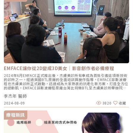
合希望短期改善外觀者。玻尿酸維持約半年至一年，自體脂肪則視個人體質
固定了，無論是減重還是減脂，實際上都是讓脂肪細胞縮小，無法選擇性地
而異。此類療程多搭配雷射或微針，作為結構重建的輔助選擇。居家淡疤
減去肚子或大腿脂肪的數量。因此減重時，臉部脂肪也會縮小，當脂肪細胞
VS 醫美淡疤，該怎麼選？面對痘疤，有些人傾向先從保養品入手，有些人
的體積縮小，無法有效支撐皮膚時，就會導致雙頰凹陷，甚至出現下垂等現
則希望透過醫療能快速改善。那麼該如何抉擇呢？居家淡疤優勢 成本較
象。」黃醫師解釋。（圖／越L’EXCELLENCE醫療美學—黃幼鳴醫師 提
低、使用方便 適合色素型痘疤初期 避免醫療風險醫美淡疤優勢 見效快、處
供）尤其在採取快速減重的方式時，除了脂肪體積變小外，膠原蛋白也會隨
理深入 可針對凹疤、頑固色素問題 需專業醫師操作，效果更可控建議根據
之流失，進一步削弱皮膚的「地基」，使臉部更容易出現凹陷與鬆弛。這種
痘疤類型、時間長短、預算與預期效果綜合評估，並諮詢專業皮膚科醫師或
情況在30歲以上、皮膚彈性開始下降的人身上尤其明顯。黃醫師近一步說
醫美診所意見。淡疤過程中常見迷思與錯誤想要改善痘疤，有些錯誤觀念反
明：「膠原蛋白流失會導致蘋果肌塌陷，顴骨變得更加明顯，甚至會讓嘴邊
而會讓問題更嚴重，以下是常見迷思提醒：迷思一、以為痘疤會自己消失事
的肉下垂，使整體面容顯得憔悴與老態。」這就是所謂的「瘦身副作用」！
實：有些人認為只要時間久了痘疤就會淡掉，但實際上，凹陷疤與增生疤若
這些方法都有效！但不見得適合每一個人臉部凹陷是許多人求助醫美的原
不積極處理，幾乎不會自行改善。迷思二、一次治療就能恢復光滑肌事實：
因，但相關的產品、療程繁多，該如何選擇適合自己的方式呢？黃醫師分
淡化痘疤是漸進式的過程，需要多次療程與耐心保養，切勿期望一次治療就
析，目前最常見的改善方法包括玻尿酸填充、自體脂肪移植、埋線拉提、音
能完全改善。迷思三、美白產品擦愈多愈好事實：過度堆疊保養品容易造成
波拉提，以及近年來備受關注的膠原蛋白增生劑（如童妍針）。「玻尿酸填
肌膚敏感、反黑，建議依照膚質與醫師建議適量使用。痘疤類型與對應建議
充效果快，但很考驗醫師的技術，一但過度施打加上層次選擇錯誤就容易產
療程一覽若考慮接受醫美療程，以下為目前常見且有效的淡疤方案，依痘疤
生不自然的膨脹感，造成所謂的『饅化』現象；自體脂肪移植則是透過抽取
種類分類建議如下： 痘疤類型 建議療程 色素型痘疤 皮秒雷射、脈衝光、果
自己身上的脂肪，填補臉部的流失區域，雖然使用的是自體的組織，但存活
EMFACE讓你從2D變成3D美女｜影音創作者必備療程
酸/水楊酸煥膚、美白成分保養 凹陷型痘疤 得美微針筆、膠原蛋白注射（膠
率不一，有可能需要多次補打才能達到滿意狀態。」黃醫師說明。過去幾
原針）、PRP療程、自體脂肪移植 增生型痘疤 類固醇注射、冷凍治療、染
年，埋線拉提也是不少人的選擇之一，透過植入可吸收的線材來刺激膠原蛋
2024年6月EMFACE正式推出後，杰膚美診所有幸成為首批引進這項新技術
料雷射 選擇療程前，務必先由專業醫師評估膚況，並了解療程次數、風險
白增生，達到緊緻拉提的效果。然而，如果是單純的皮膚鬆弛，埋線拉提確
的診所之一。經過英國BTL原廠的全面培訓與施作指導，EMFACE菲斯波療
與術後保養需求。淡化痘疤的日常保養與飲食建議除了療程與外用產品，日
實有效，但如果是因為脂肪、膠原蛋白流失，埋線並無法補充流失的體積，
程在杰膚美診所正式啟動，迅速成為大家熱衷的抗老化新方案，打造全方位
常保養與內在調理也能幫助肌膚自我修復，更快看到效果。防曬是基本功無
反而可能讓臉部顯得更加削瘦。改善臉垮顯老，黃幼鳴醫師選擇使用童妍針
的逆齡肌。EMFACE菲斯波療程原廠台灣比特樂BTL至杰膚美診所舉辦院內
論有無進行療程，嚴格防曬都是避免痘疤加深的關鍵。建議選擇SPF30以
經過總總考量，黃醫師選擇使用膠原蛋白增生劑「童妍針」來豐盈臉部線
教育訓練課程 / 圖片來源 杰膚美診所這股熱潮的背後原因在於，EMFACE能
上、PA+++的防曬乳。補水保濕不能少適當保濕能穩定肌膚屏障，減少敏感
條。「童妍針主要成分為聚左旋乳酸，能夠刺激自體膠原蛋白和彈力蛋白的
李杰年 醫師
夠處理以往微整形針劑、埋線、雷射光療和電音波等技術無法觸及的肌肉層
與反黑的機會，建議使用無酒精、低刺激的保濕產品。均衡飲食與充足睡眠
增生，使流失的體積逐漸恢復，豐潤效果更自然。雖然童妍針不如玻尿酸能
老化問題。也難怪李杰年院長在親自體驗並深入了解治療原理後，決定不惜
少吃糖、炸物，補充維生素C、鋅、膠原蛋白等營養，有助肌膚修復。睡眠
2024-08-09
3820
收藏
馬上見效，但這反而是童妍針的另一種優勢，因為豐盈感會隨著膠原蛋白生
投入巨資，在第一時間將這項創新技術引進診所。在經歷了一個月的實際療
品質好，也有助代謝與膚況穩定。痘疤不是終點，而是改變的起點痘疤雖然
成逐漸明顯，讓效果更加自然。」快速減重4D童妍針治療案例黃醫師會根
程與顧客反饋後，我們特別撰寫了這篇文章，為那些對EMFACE菲斯波療程
惱人，但現今已有許多科學與醫美能有效淡化，重拾水煮蛋肌不是夢。關鍵
據每位患者不同的狀況，專業評估後規劃專屬的治療方案。透過精準施打，
感興趣的讀者提供更深入的了解。EMFACE菲斯波讓你從「2D靜態」美女變
在於正確認識自己的膚況、選擇合適方式、並且持之以恆保養。與其遮掩，
療程新訊
成功幫助患者擺脫快速減重帶來的臉部凹陷與鬆弛，重現自然豐潤的肌膚，
成「3D動態」美女以往，我們的追求是拍出一張完美的照片。然而，隨著
不如主動出擊，給自己一個改變的機會。若你正在尋找專業的淡疤方案，建
以下為治療案例。（圖／越L’EXCELLENCE醫療美學—黃幼鳴醫師 提供）
時代變遷和科技推陳出新，社群媒體從最早的文字和圖片，逐漸轉變為以影
議諮詢經驗豐富的皮膚科醫師或醫美診所，為自己量身打造療程規劃，讓肌
（圖／越L’EXCELLENCE醫療美學—黃幼鳴醫師 提供）（圖／越
片為主的呈現方式。如今，人們對「上相」的定義也在改變，不再追求靜態
膚煥然一新！延伸閱讀：醫療微針新紀元-皮膚科專家第一手解密皮秒雷射
L’EXCELLENCE醫療美學—黃幼鳴醫師 提供）此外，相較於玻尿酸，童妍
照片的美觀，而是希望在動態影片中展現自然、無死角的表現，無論做出什
迷思！蜂巢皮秒要打到皮下出血才有感？青春痘治療推薦這麼多?為什麼痘
針的效果更為持久，通常可維持2年左右，適合不想頻繁補打的族群。「童