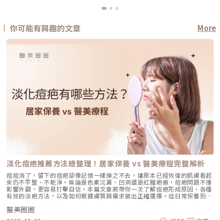
你可能有興趣的文章
More
淡化痘疤推薦方法總整理！居家保養 vs 醫美療程完整解析
痘痘消了，留下的痘疤卻像記憶一樣揮之不去，讓原本已經恢復的肌膚看起
來仍不平整、不乾淨。無論是色素沉澱、凹洞還是紅腫疤痕，痘疤問題不僅
影響外觀，更容易打擊自信。本篇文章將帶你一次了解痘疤形成原因、各種
有效的淡疤方法，以及如何根據膚質與需求做出正確選擇。從日常保養到專
業醫美療程，我們整理出最實用的解決方案，讓你重新擁有乾淨、平滑、明
醫美圈圈
亮的肌膚，不再為痘疤煩惱！痘疤是怎麼形成的？痘疤並不是一夜之間出現
的，而是肌膚修復過程中，因為發炎與組織損傷沒有被妥善管理所留下的痕