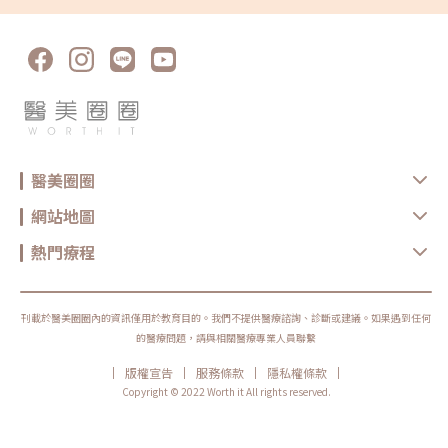
引起肌肉萎縮，有效縮小鼻孔並調整外擴的問題。若鼻翼寬大者根本原因並
非肌肉問題，而僅是單純鼻翼寬大，那麼改善方式則不太適用肉毒。•玻尿
酸玻尿酸具有縮小鼻翼的表現。主要是因為玻尿酸能撐開人體組織，在鼻
頭、鼻柱施打，提升這些區域的體積，有效地拉伸鼻翼。使整體外觀上達到
縮小鼻翼、鼻孔，進一步調整鼻孔外露的情況。若使用分子較軟的玻尿酸，
一旦時間久了可能會導致外擴的情況，使鼻型看起來越來越寬。因此，玻尿
酸的質地是最關鍵的因素。•埋線主要是植入能被人體自行吸收的線材，將
扁塌的鼻部往前拉伸，來實現縮小鼻翼。不過，相較於假體植入，埋線的調
整有限，也不適用於鼻部皮膚較薄或鼻樑較扁塌的族群。 療程名稱 肉毒 玻
尿酸 埋線 效果 效果不佳 效果有限 效果有限 適用族群 肌肉型的鼻翼且鼻翼
太厚 鼻翼太寬 鼻翼太寬 鼻翼有後縮 鼻翼太厚 缺點 適用族群有限 適用族群
有限 適用族群有限 鼻翼易出現 越來越寬 價格 1千至2千 1.5萬至2萬 2萬至
醫美圈圈
3萬 需要動刀的縮鼻翼手術方式有哪些？價格又是多少？•內開手術：手術
切口位於鼻孔內側進行，再運用縫合來縮短鼻翼兩側之間的位置，以達到縮
小鼻翼的效果。此方法適用族群僅單純鼻翼太寬、鼻孔過大的情況，而傷口
網站地圖
疤痕會位於鼻孔內，因此看不出傷痕。但此方式較受限鼻翼縮小程度，且在
手術後恢復初期較不適合做出大幅度的臉部表情。•外開手術：手術切口及
縫合在鼻翼和臉頰的交會部位，能改善鼻翼的面積，有效調整鼻翼外擴的弧
熱門療程
度，使整體鼻型呈現較小的樣貌。主要適用於鼻翼太厚、鼻邊緣太寬、以及
欲調整鼻孔形狀的族群。需要注意的是，手術的復原期長，要多留意傷口護
理。 手術名稱 內開手術 外開手術 手術位置 鼻孔內側 鼻翼外側 適用族群
鼻孔太大 鼻翼太厚 鼻翼太寬 調整鼻孔型狀 優勢 傷痕隱匿 有效調整鼻型 劣
勢 縮小程度受限 復原期長 術後初期表情無法太大 傷痕較明顯 價格費用 2
刊載於醫美圈圈內的資訊僅用於教育目的。我們不提供醫療諮詢、診斷或建議。如果遇到任何
萬至4萬 醫師在評估每個人的鼻型比例時，通常會考慮整合隆鼻手術和縮鼻
的醫療問題，請與相關醫療專業人員聯繫
翼手術進行雕塑。根據每個人的氣質和臉型進行調整，建議在手術前與醫師
詳細討論，以確保達到理想的目標。★溫馨提醒★小編要提醒大家，醫療並
|
|
|
|
版權宣告
服務條款
隱私權條款
非單純的商業交易，所有的療程都伴隨著風險。因此，作為消費者應該謹慎
選擇合適的醫療方案，以確保安全與健康。
Copyright © 2022 Worth it All rights reserved.