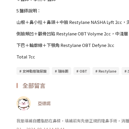
5.醫師說明：
山根＋鼻小柱＋鼻頭＋中臉 Restylane NASHA Lyft 2cc
側臉頰凹＋顴骨凹陷 Restylane OBT Volyme 2cc，中淺層
下巴＋輪廓線＋下顎角 Restylane OBT Defyne 3cc
Total 7cc
# 女神動態玻尿酸
# 瑞絲朗
# OBT
# Restylane
#
全部留言
亞德諾
我是填補自體脂肪在鼻樑，填補前有先做正規的隆鼻手術，消