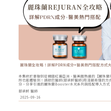
麗珠蘭全攻略！詳解PDRN成分+醫美熱門搭配方式
本集終於要聊到從韓國紅遍亞洲、醫美圈熱議的【麗珠蘭Re
所也能體驗到！請歐巴醫師(鄒承軒醫師)用淺顯易懂的方
分，分享引進的麗珠蘭Booster水光系列與搭配導入方
官方Line預約💬 https://lin.ee/6XrHCWv▼你或
鄒承軒 醫師
神醫鐵口直斷「三大趨勢」皮膚下垂、膚況全有解！重點摘要
01:09 麗珠蘭核心成分/劑型說明02:18 三大輔助導入的方式04
2025-09-16
04:34 麗珠蘭/喬雅露/外泌體差別？06:08 麗珠蘭的保
리닉Line官方帳號🔍https://lihi.cc/v6Jgd恆美學官網🔍ht
aesthetic.com/醫些小事YT頻道🔍https://youtube.co