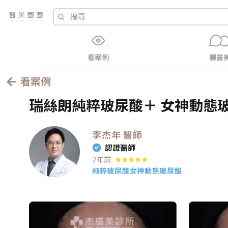
看案例
聊醫
看案例
瑞絲朗純粹玻尿酸＋ 女神動態玻
李杰年
醫師
認證醫師
2年前
純粹玻尿酸
女神動態玻尿酸