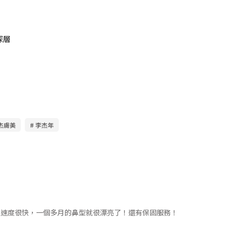
，深層
 杰膚美
# 李杰年
腫速度很快，一個多月的鼻型就很漂亮了！還有保固服務！