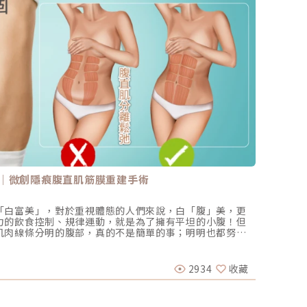
｜微創隱痕腹直肌筋膜重建手術
眼下細
「白富美」，對於重視體態的人們來說，白「腹」美，更
眼下細
力的飲食控制、規律運動，就是為了擁有平坦的小腹！但
起來眼
肌肉線條分明的腹部，真的不是簡單的事；明明也都努力
這些細
都積極執行了，還卻總是不見馬甲線、川字肌來找自己，
一問題
醫美圈
？（圖／安瑟美膚整形外科診所-吳名倫醫師提供）對於多
比臉部
肪堆積」就是肚凸的原因，然而『表層皮膚」、「脂肪厚
眼周支
2934
收藏
2026-
內外在因素，都會影響到你是否能擁有平坦小腹的關鍵。
個療程
一個如果沒有經過醫師診斷告知，你可能壓根子都不會去
現？ 
屬於腹部深層組織的問題，而一般人聯想到的肚皮鬆垮、
下幾類