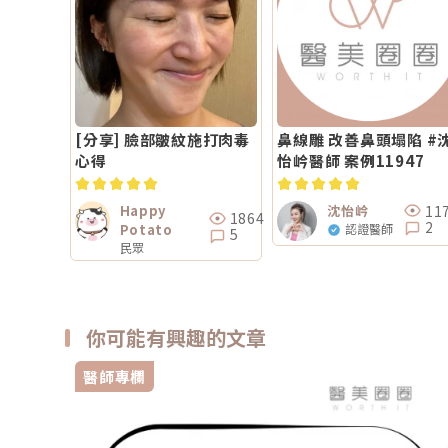
[分享] 臉部皺紋施打肉毒
鼻線雕 改善鼻頭塌陷 #
心得
怡岒醫師 案例11947
11
Happy
沈怡岒
1864
2
Potato
認證醫師
5
民眾
你可能有興趣的文章
醫師專欄