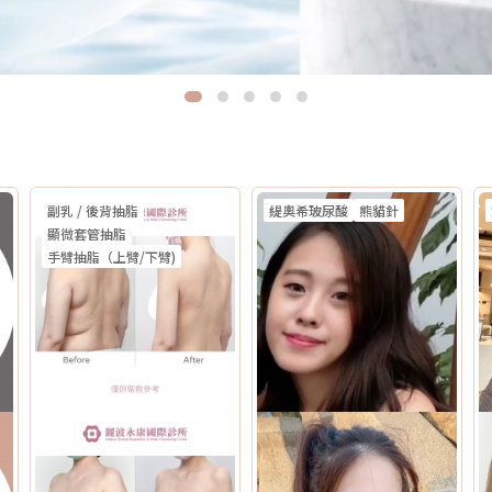
副乳 / 後背抽脂
緹奧希玻尿酸
熊貓針
顯微套管抽脂
手臂抽脂（上臂/下臂)