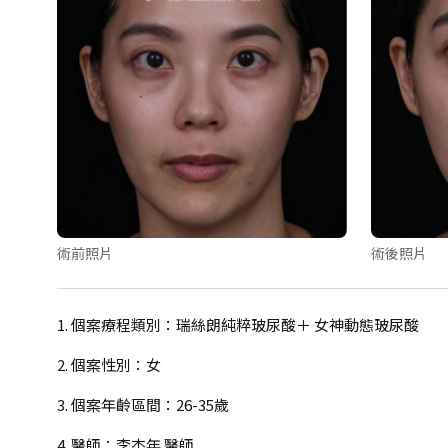
術前照片
術後照片
1. 個案療程類別：瑞絲朗純粹玻尿酸＋ 女神動態玻尿酸
2. 個案性別：女
3. 個案年齡區間：26-35歲
4. 醫師：李杰年 醫師