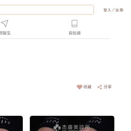
／
登入
註冊
問醫生
長知識
收藏
分享