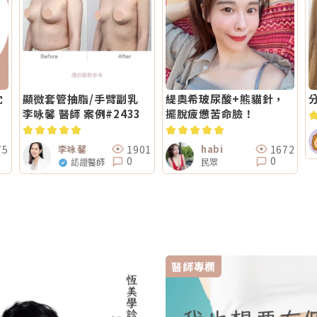
沈
顯微套管抽脂/手臂副乳
緹奧希玻尿酸+熊貓針，
李咏馨 醫師 案例#2433
擺脫疲憊苦命臉！
75
1901
1672
李咏馨
habi
0
0
認證醫師
民眾
醫師專欄