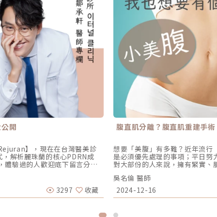
大公開
腹直肌分離？腹直肌重建手術
juran】，現在在台灣醫美診
想要「美腹」有多難？近年流行
式，解析麗珠蘭的核心PDRN成
是必須優先處理的事項；平日努
式，體驗過的人歡迎底下留言分享~
對大部份的人來說，擁有緊實、
許對這集有興趣▼預測2025大勢醫美🔥
運動了，“虐腹“的核心課程也
吳名倫 醫師
：00:00 前情提要 精采預告
真是令人洩氣，到底是為什麼呢
:11 解析Skin Booster趨勢
數人來說，總是以為「皮鬆、脂
3297
收藏
2024-12-16
養頻率建議？恆美學診所 이터널 클
度」及「深層肌肉組織」等三個
tps://www.eternal-
這裏提到的「腹直肌分離」就是
m/@eternalclinictw恆美學
想到的關鍵因素。腹直肌分離是