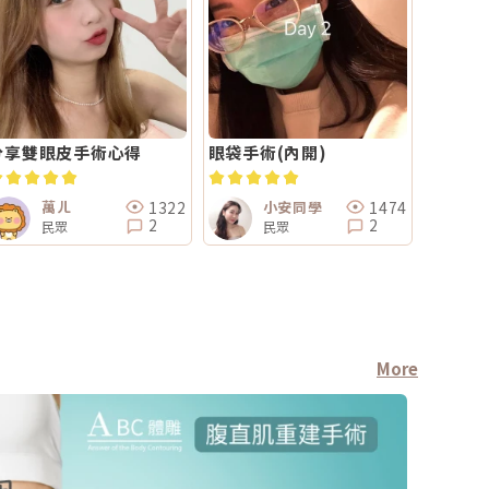
分享雙眼皮手術心得
眼袋手術(內開)
1322
1474
萬ㄦ
小安同學
2
2
民眾
民眾
More