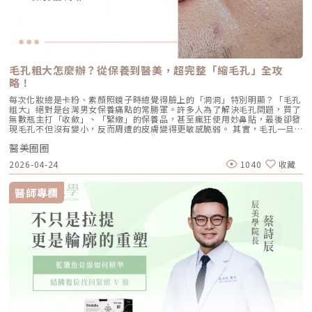
毛孔粗大怎麼辦？從保養到醫美，超完整「縮毛孔」全攻
略！
每次化妝總是卡粉、素顏照鏡子時總覺得臉上的「洞洞」特別明顯？「毛孔
粗大」絕對是台灣男女保養痛點的常勝軍。許多人為了解決毛孔問題，買了
無數瓶主打「收斂」、「緊緻」的保養品，甚至瘋狂使用妙鼻貼，最後卻發
現毛孔不但沒有變小，反而周遭的皮膚變得更敏感脆弱。 其實，毛孔一旦
被撐大，就像是被撐鬆的橡皮筋，光靠日常塗抹保養品是很難「完全逆轉」
醫美圈圈
的。想要有效改善毛孔粗大，我們必須先搞懂你的毛孔是哪一種「型」，才
能對症下藥！這篇文章將帶你從日常保養到專業醫美療程，全面拯救毛孔粗
2026-04-24
1040
收藏
大的終極對策。為什麼我的毛孔會變大？揭開毛孔粗大的 6大元兇在探討怎
麼解決之前，我們得先抓出讓毛孔變大的罪魁禍首。毛孔粗大絕對不是單一
原因造成的，通常是以下幾個因素交織而成的結果：1. 【油脂型毛孔】：中
醫師專欄
東油田的擴建工程毛孔是皮脂排出的主要通道。當你的皮脂腺天生比較發
達，或是受到氣溫升高、荷爾蒙波動、常吃高油高糖食物影響，導致出油量
大增時，通道就會被迫「擴建」來排出這些大量油脂。2. 【角質型毛孔】：
通道堵塞引發的連鎖反應健康的肌膚會自然代謝老廢角質，但如果代謝異
常，這些廢棄角質就會和皮脂、空氣中的髒污混合在一起，死死地堵塞在毛
孔開口。久而久之，毛孔就像被塞了軟木塞一樣，被越撐越大。3. 【老化型
毛孔】：膠原蛋白流失的初老警報真皮層中的「膠原蛋白」和「彈力蛋白」
就像是撐起毛孔的堅固地基。隨著年齡增長，或是長期不防曬導致的「光老
化」，地基流失、失去支撐力，毛孔邊緣的肌膚就會順著地心引力往下垂。
4. 【缺水型毛孔】：肌膚乾旱造成的表面危機這點常被許多人忽略！當角質
層極度缺水時，毛孔周圍的表皮細胞會像失去水分的蘋果一樣乾癟、萎縮，
無法飽滿排列。在細胞與細胞之間的縫隙變大之下，視覺上毛孔就顯得非常