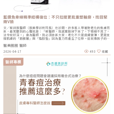
明顯。5. 【疤痕型毛孔】：手癢硬擠留下的歷史遺跡嚴格來說這已經是「痘
疤」的範疇。過去長了嚴重的發炎性青春痘，或是手癢過度暴力擠壓，導致
真皮層組織嚴重受損。在傷口修復的過程中產生了纖維化拉扯，最終形成不
可逆的凹洞。6. 【蟎蟲型毛孔】：隱形的微小房客在作怪我們的臉上本來就
有共生的「蠕形蟎蟲」，但當免疫力下降、皮脂分泌失衡，或是過度清潔破
藍鑽魚骨線精準結構復位：不只拉提更能重塑輪廓，找回緊
壞皮脂膜時，蟎蟲就會大量異常繁殖。牠們會啃食皮脂、進出毛囊，蟲體的
緻V臉
排泄物與屍體會引發毛囊發炎，進而把毛孔撐大。如何從日常居家保養穩住
毛孔不失控？雖然保養品無法讓已經擴大的毛孔完全「縮回」，但正確的居
文／蔡詩辰醫師（辰美學診所院長）在診間，許多客人帶著對老化的焦慮而
家保養，能幫助控制毛孔不再進一步擴張，並改善整體膚質的平滑度。1. 溫
來，最常聽到的心聲就是：「蔡醫師，我感覺臉掉下來了，下顎線不見了，
和清潔，不過度刺激：選擇胺基酸系等溫和潔顏產品，一天清潔 1～2 次即
法令紋好深。」身為醫師，我必須告訴大家：老化不只是皮膚變薄，更是支
可。避免頻繁使用磨砂或強力去角質產品，以減少對皮膚屏障的刺激。2. 適
撐肌膚的「筋膜層」與「脂肪墊」因為重力而產生了位移。這就像房子的地
度使用酸類，幫助代謝角質：對於油脂分泌較旺或粉刺型毛孔，可在醫師或
基移位了，單純補油漆（擦保養品）或補水泥（填充）是不夠的，我們需要
專業建議下使用酸類保養品： 水楊酸（BHA）：脂溶性，能深入毛孔幫助
醫美圈圈 醫師
的是將結構「拉回原位」。這就是為什麼在辰美學，我非常重視 藍鑽魚骨
油脂代謝，常用於黑頭與粉刺調理。 果酸（AHA，如甘醇酸、乳酸）：主要
線（STRATAFIX®）的延伸應用，這是一種關於「結構復位（Structural
作用於表層角質更新，改善肌膚粗糙。 杏仁酸：屬於果酸的一種但兼具親
2026-04-17
493
收藏
Repositioning）」的藝術。一、 什麼是藍鑽魚骨線？解密「結構復位」的
脂特性，屬較溫和的酸類選擇。3. 抗老成分 A醇（Retinol）：A醇是目前研
關鍵技術藍鑽魚骨線是一款獲美國 FDA、歐盟 CE 及台灣衛福部三方核准的
究較完整的抗老成分之一，可促進表皮更新，並間接支持膠原蛋白生成，對
對稱型倒鉤線材。之所以被醫師們在線雕拉提領域視為黃金標準，是因為它
醫師專欄
於老化型毛孔與膚質粗糙有一定幫助。但 A醇具有刺激性，建議採取低濃
具備了其他線材難以企及的物理特性：1. 壓模一體成型：強韌度極大化不同
度、循序漸進方式建立耐受。4. 防曬是關鍵保護：紫外線是造成膠原蛋白流
於傳統切割線材（切開線身製造倒鉤，會損害核心強度），藍鑽魚骨線採用
失與肌膚老化的重要因素之一。長期日曬會加速毛孔鬆弛，因此無論晴雨都
「壓模一體成型」技術。這讓線身非常強韌、不易斷裂，能承受更高的拉
應確實做好防曬（塗抹防曬乳或物理性遮蔽）。醫美療程如何精準對抗毛孔
力。2. 對稱倒鉤設計：抓取組織更穩固其對稱的倒鉤設計，能像魚骨一樣精
粗大？如果你期待的是肉眼可見的改善幅度，相比起日常保養，專業的醫美
準且均勻地抓取鬆弛的組織，提供穩定且強大的提拉力量，實現自然不僵硬
療程通常會是更直接且具效率的選擇之一。隨著醫美科技的不斷進步，針對
的結構復位。3. Triclosan 抗菌成分：醫療級的安全性這是許多人忽略的細
不同成因的毛孔問題都有相對應的解方！1. 溫和深層清潔：海菲秀
節。藍鑽魚骨線在製程中添加了抗菌成分，根據臨床研究，能有效降低術後
（HydraFacial）原理：屬於非侵入性的保養。利用專利的負壓水渦流技
感染與發炎的風險，這對於線雕這類微創手術來說，安全性是首要考量。
術，溫和無痛地吸出毛孔深層的黑頭、白頭粉刺與多餘皮脂，同時導入高濃
二、 為什麼妳需要藍鑽魚骨線？解決法令紋與下顎線的終極武器當電波或
度的保濕與抗氧化精華。適合誰：出油粉刺型毛孔、怕痛不敢打雷射、想作
音波的效果遇到瓶頸時，通常是因為組織的下垂量已經超過了熱能收縮所能
為重要活動前的急救保養者。效果與特色：做完當下皮膚立刻感受到「會呼
負擔的程度。藍鑽魚骨線的優勢在於「即時感」。透過醫師對入針點與拉提
吸」的潔淨感，毛孔因為髒污被清空並喝飽水，視覺上會立刻變得細緻，且
向量的精確設計，線材能直接進入皮下組織，將位移的脂肪墊往斜上方固
無恢復期。2. 光電雷射：皮秒雷射（搭配特殊透鏡）原理：皮秒雷射
定。 改善法令紋/木偶紋：將中臉下垂的贅肉拉回蘋果肌位置。 重塑下顎
（Pico Laser）是目前詢問度最高的縮毛孔療程。核心在於加上了「蜂巢透
線：緊緻模糊的輪廓，找回消失的 V 臉。 物理性拉提：術後即刻見效，且
鏡」或「聚焦透鏡」。這能在不破壞表皮的情況下，將雷射光束匯聚，在真
修復期短。三、 蔡醫師的複合式美學：1+1>2 的全方位抗老在辰美學，我