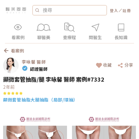
／
登入
註冊
看案例
聊醫美
查療程
問醫生
長知識
看案例
李咏馨
醫師
收藏
分享
認證醫師
顯微套管抽脂/腿 李咏馨 醫師 案例#7332
2年前
顯微套管抽脂
大腿抽脂（局部/環抽）