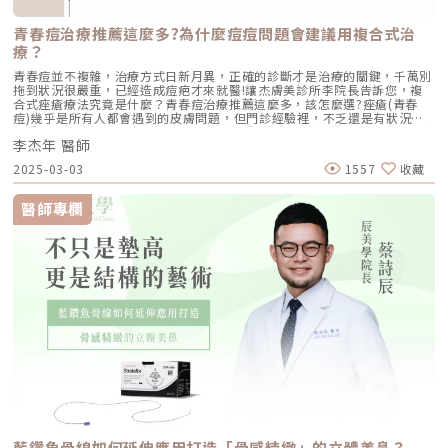
皮層產生「空泡效應（LIOB）」。這就像是在皮膚深層進行微小的破壞，
主張「層次化抗老」。單一手段無法解決老化的複雜性，藍鑽魚骨線是強大
藉此喚醒肌膚的自癒機制，大量刺激膠原蛋白與彈力纖維新生，進而把毛孔
的「結構支撐」，若能搭配其他技術，效果會更精緻、更持久。1. 頂級結構
周圍的凹陷給「撐」起來。適合誰：輕中度的老化型毛孔、輕微淺層痘疤、
青春痘治療推薦這麼多?為什麼痘痘問題會建議用複合式治
重建：藍鑽魚骨線 +美國音波二代這是我的王牌組合。先利用 美國音波二代
想同時改善膚色不均與暗沉的人。效果與特色：熱傷害小，術後通常只會紅
療？
Ultherapy Prime針對深層筋膜層進行熱縮拉提，打好底層基礎；再搭配藍
腫1~3天，幾乎不影響日常生活。是目前 CP 值極高的定期保養型雷射。3.
鑽魚骨線進行「精準位移」。音波負責「輪廓」的拉提，魚骨線負責「線」
重度凹洞救星：UP雷射原理：如果是屬於嚴重的「疤痕/凹洞型毛孔」，皮
青春痘並不複雜，治療方式日新月異，正確的診斷才是治療的關鍵，千萬別
的固定，這才是真正的無痕抗老。2. 緊實與飽滿兼具：藍鑽魚骨線 +無雙電
秒雷射可能不夠力，這時候就需要汽化型雷射上場。例如 UP雷射
拖到狀況很嚴重，已經造成痘疤才來就醫!讓杰膚美診所李院長告訴您，複
波利用 無雙電波 DENSITY的單雙極混合能量，讓皮膚表層變緊緻、變Q
（UltraPulse），它能將能量精準且極深地打入真皮層甚至皮下組織，切斷
合式痤瘡療法究竟是什麼？青春痘治療推薦這麼多，該怎麼選?痤瘡(青春
彈；再由魚骨線將組織往上拉。這種做法能讓臉部看起來不僅緊緻，而且膚
硬化的纖維化疤痕組織，進行深層的肌膚重建。適合誰：嚴重的冰鑿型痘
痘)幾乎是所有人都會遇到的皮膚問題，但門診經驗裡，不乏還是有狀況很
質細緻，沒有醫美感。3. 全層地基優化：藍鑽魚骨線 +玻尿酸/Radiesse 再
疤、嚴重凹洞型毛孔粗大。效果與特色：效果非常強大且顯著，但相對的
嚴重都已經造成痘疤才來就醫，或是長期看診卻無法有效控制的病患，其實
生針若肌膚組織長期處於乾癟且彈性不佳的狀態，單純靠線材拉提效果會受
「破壞力」也強。術後會有明顯的點狀結痂、流組織液，恢復期較長（約需
李杰年 醫師
痤瘡(青春痘)成因並不複雜，正確的診斷才是治療的關鍵。本文將為您說明
限。我會建議搭配 高支撐力玻尿酸/Radiesse 再生針進行地基優化。先透
7~10 天），需要有耐心細心照護。4. 緊緻抗老新趨勢：微針電波（如E電
痤瘡(青春痘)成因，針對不同成因的痘痘該如何治療，還有目前最有效的”
過填補深層骨架的缺失，改善如太陽穴、中臉深層脂肪墊、鼻基底的凹陷或
2025-03-03
1557
收藏
波 Exion、無限電波 Potenza）原理：結合了「微針」與「電波（RF）」
複合式痤瘡療法”究竟是什麼。若您希望對複合式凹洞痘疤治療有更深入了
是下顎輪廓線的不足，再由藍鑽魚骨線進行結構復位。這種「由內支撐、由
雙重優勢。透過極細的微針穿透表皮，在到達真皮層特定深度時瞬間釋放電
解的話，也可參考杰膚美網站上的另篇專文:青春痘治療關鍵，控制痤瘡成
外拉提」的雙重策略，能讓拉提後的臉部線條更加飽滿流暢，避免術後產生
波熱能。這不僅能刺激膠原蛋白與彈力蛋白重組（改善老化型毛孔），微針
因痤瘡(青春痘)的生成可以說是一連串的效應，我們都知道，熬夜、壓力
醫師專欄
不自然的緊繃感。四、 誰適合藍鑽魚骨線拉提？ 臉部有明顯下垂感：感覺
的物理性破壞與電波熱能，還能破壞過度活躍的皮脂腺（改善出油型毛
大、生理期、吃甜食、吃油炸、都會長痘痘，但其實不論是什麼樣的原因，
蘋果肌走位、法令紋加深者。 下臉輪廓線不明顯：下顎線模糊、出現雙下
孔）。適合誰：混合型毛孔（又油又鬆弛）、肝斑體質不適合打高能量雷射
最上游都是荷爾蒙的波動造成的。荷爾蒙的波動會讓皮脂腺分泌跟著增加，
巴或垂贅肉，想要重塑俐落 V 臉的人。 追求即時感：希望下午做完，隔天
者、想全面提升膚質緊緻度的人。效果與特色：因為熱能在皮膚深層釋放，
皮脂腺負責出油、製造粉刺。而毛囊的開口因為表皮細胞腫脹，被動的被擠
就能明顯感覺輪廓緊緻的人。 不想動大刀手術：害怕傳統拉皮手術的高風
表皮的熱傷害極小，退紅快（通常隔天即可上妝）。對於膚質的「整體優
壓而縮小，造成毛孔異常角化阻塞，進一步影響皮脂的排出，當皮脂淤積於
險與漫長修復期。 電音波遇到瓶頸：感覺皮膚緊實了，但位移產生的垂肉
化」有非常亮眼的表現。5. 物理性微創重建：得美微針筆（Dermapen）原
毛囊內就會形成粉刺(白頭粉刺、黑頭粉刺)最後阻塞後的毛囊在厭氧環境
感依然存在者。五、 蔡詩辰醫師觀點：關於美，我堅持的是「結構的平
理：透過儀器上極細微的針頭，在肌膚表層每秒創造出1,920的微小穿刺通
下，提供了細菌或是黴菌非常好的食物來源，原存於毛囊或是環境內的痤瘡
衡」醫學美容不應該是盲目的追求「緊」。過度拉提會造成表情僵硬，而不
道。這種「微破壞」能直接啟動肌膚天然的傷口癒合機制，刺激膠原蛋白與
棒狀桿菌或皮屑芽孢菌將會大量繁殖，引起毛囊周圍的發炎反應，這一連串
足的拉提則無感。在辰美學，我會根據每一位客人的皮膚厚度、下垂角度與
彈力蛋白增生。更棒的是，這些微通道能像海綿一樣，大幅提升後續保養精
的反應就形成了痤瘡(青春痘)的各種症狀。（圖／杰膚美診所-李杰年醫師提
骨骼比例，精確設計每一條線的落點。藍鑽魚骨線對我而言，不是簡單的
華（如生長因子、高濃度玻尿酸）的吸收率，達到加乘的養膚效果。適合族
供）上面就是痤瘡(青春痘)形成與惡化的原因，因此在治療時也應該要分成
線，而是重塑輪廓的筆。我們追求的是那種「彷彿天生就很緊實」的優雅高
群：老化型毛孔、淺層凹洞型毛孔、膚質粗糙者，以及對部分能量型療程較
上、中、下游來對症下藥上游 –荷爾蒙波動其實七成的荷爾蒙波動跟基因或
級感。六、 術後反應與常見 FAQQ1：藍鑽魚骨線拉提會痛嗎？施作前會進
為敏感、希望降低反黑風險的族群（實際仍需由醫師評估）。效果與特色：
內在因素(多囊性卵巢、肌瘤、長期壓力…)有關，很多文章常都會說，常清
行局部麻醉。在辰美學，我們會使用精細的止痛技巧，入針點微感，過程中
因為沒有雷射或電波的「熱傷害」，所以術後照顧相對簡單，反黑機率極
潔、少上妝、早睡早起、放鬆壓力、不要吃油炸甜食，沒錯，這的確是讓荷
的不適感極低，多數人形容只有輕微的痠脹感。Q2：效果可以維持多久？
低。做完後通常會有 1~3 天的微泛紅，能溫和改善膚質與毛孔細緻度的新
爾蒙減少波動的方法，但可能嚴格做到，也只能有三成的改善，而且不容易
效果可立即感受，約兩週後輪廓更自然、緊緻。根據臨床觀察，藍鑽魚骨線
興療程。醫美療程怎麼選？重點大評比為了讓你更清楚怎麼挑選，我們整理
做到 (至少李醫師自認自己做不到)。因此絕大部分的痘痘治療都是從中游開
可維持約 6-12 個月，期間線體會逐步被吸收並誘導膠原蛋白新生，即使線
了五大主力療程的比較表：療程後的關鍵：醫美術後保養黃金法則許多人投
始控制，除非是特殊狀況才會建議荷爾蒙療法，最常見的荷爾蒙療法為口服
體消失，支撐結構仍能維持一段時間。Q3：術後會有明顯傷口或修復期
入療程本身，卻忽略術後照護的重要性，可能影響修復效果，甚至增加色素
避孕藥：可抑制雄性激素，降低皮脂腺分泌，但荷爾蒙療法只能用於女性，
嗎？入針點隱藏在髮際線或隱密處，僅有如同抽血的小針孔。術後可能有輕
沉澱風險。掌握以下三大原則，有助於穩定膚況並延續療程效果：1. 加強保
有潛在副作用。而且建議經婦產科醫師評估後正確使用。中游 –皮脂腺分泌
微腫脹或瘀青，約 3-7 天會消退，不影響正常社交。Q4：為什麼選擇在辰
藍鑽魚骨線如何延伸應用打造「骨感精緻」的立體美鼻？