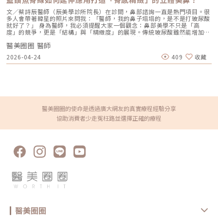
濕修護雷射或電波療程後，肌膚屏障暫時較為脆弱，容易出現乾燥與水分流
皮脂腺的分泌主要受到兩個重要的因素調節，溫度與荷爾蒙，一般狀況下，
美學施打藍鑽魚骨線？辰美學由擔任多家埋線原廠講師的蔡詩辰醫師領軍，
失。建議選擇成分單純、無香精與酒精的保濕與修護產品（如玻尿酸、神經
氣溫每上升攝氏一度，皮脂腺的分泌就會上升10％，而男性、青春期、多囊
文／蔡詩辰醫師（辰美學診所院長）在診間，鼻部諮詢一直是熱門項目。很
對臉部解剖構造有深度理解。我們堅持使用原廠高品質線材，並提供客製化
醯胺），協助維持肌膚修復所需的穩定環境。2. 落實防曬措施術後肌膚對紫
性卵巢症候群，這些時候荷爾蒙濃度通常會偏高，因此皮膚常會比較偏油一
多人會帶著韓星的照片來問我：「醫師，我的鼻子塌塌的，是不是打玻尿酸
的「結構復位」設計，確保安全與自然的美學成果。
外線較為敏感，建議使用足夠防曬係數（如 SPF30–50 以上），並搭配帽
些，在皮膚科針對皮脂腺分泌過多的痤瘡(青春痘)問題，會分成三種模式下
就好了？」 身為醫師，我必須提醒大家一個觀念：鼻部美學不只是「高
子、陽傘等物理性防曬，以降低色素沉澱的風險。3. 避免刺激性保養於恢復
去治療外用酸類：酸類最大的功效就是矯正毛囊開口的不正常角化，減少毛
度」的競爭，更是「結構」與「精緻度」的展現。傳統玻尿酸雖然能增加體
期間內，應暫停使用酸類（如果酸、水楊酸）、A醇、去角質及高刺激性美
囊阻塞的狀況，目前常見的有水楊酸、杏仁酸、果酸、杜鵑花酸、外用A酸
積，但若針對支撐力不足的塌鼻子過度填充，往往會導致鼻樑變寬，變成所
白產品。實際恢復時間會依療程種類與個人膚況不同，建議依照醫師指示逐
等。不過有些患者，在使用外用的酸類酸還是會有皮膚刺激、乾燥、脫皮的
醫美圈圈 醫師
謂的「阿凡達鼻」。這就是為什麼在辰美學，我更推崇使用 藍鑽魚骨線
步恢復日常保養。毛孔粗大常見問題Q&A Q1：做完醫美，毛孔就可以「完
狀況，需要醫師循序漸進帶領使用。口服A酸：抑制皮脂腺的能力高於外用
（STRATAFIX®）的延伸應用進行鼻線支撐，這是一種更接近「微型鋼骨」
全消失」嗎？ 這是不切實際的期望喔！毛孔是皮膚正常的生理結構，不可
2026-04-24
409
收藏
酸類，強項在於抑制皮脂腺分泌，改善毛孔角化，對嚴重發炎的痤瘡有很棒
概念的結構藝術。一、 什麼是藍鑽魚骨線？解密「鼻部鋼骨」技術藍鑽魚
能完全消失不見。醫美療程的目標是讓變大、變形毛孔「縮小、變淺」，讓
的療效，然而全身性的使用，會有特定副作用與注意事項，需要定期追蹤，
骨線是一款獲美國 FDA、歐盟 CE 及台灣衛福部三方核准的對稱型倒鉤線
肌膚在視覺上達到平滑、細緻的效果，也就是俗稱的「水煮蛋肌」狀態。
依據狀況修正劑量。雷射破壞：有些特定波長的雷射可以破壞皮脂腺，對於
材。之所以在鼻線領域被視為黃金標準，是因為它具備了其他線材難以企及
Q2：打雷射縮毛孔，皮膚會不會越打越薄？ 正確的雷射治療不但不會讓皮
油量太高又不想使用口服A酸的族群，是可以考慮的選項之一。 (見網頁專
的物理特性：1. 一體成型的對稱倒鉤不同於傳統線材透過切割方式製造倒鉤
膚變薄，反而會因為刺激真皮層膠原蛋白新生，讓肌膚變得更厚實、更有彈
文:藍雷射)下游 -各種菌種引起的發炎反應這個階段是醫師可以最直接觀察
（容易導致線身脆弱），魚骨線是採用「壓模一體成型」。這讓它的線幹核
性！但前提是「間隔時間要充足」且「能量掌控得當」，過度頻繁的施打才
並診斷的時刻，大部分人臉上的痘痘大多屬於痤瘡桿菌的細菌感染，不過因
心非常強韌，不易斷裂。對稱的倒鉤設計能像魚骨一樣緊緊抓取組織，提供
有可能破壞皮膚屏障。Q3：改善毛孔粗大，通常需要打幾次才有效？ 醫美
為台灣天氣潮濕，這樣的環境又很適合黴菌生長，於是黴菌性毛囊炎就會出
極佳的支撐力與拉提強度。2. 含有抗菌成分的安全性這是許多人忽略的細
不是變魔術，通常需要一個「療程」的規劃。以皮秒雷射或微針電波為例，
現，這時候醫師的診斷對於藥物開立就非常重要外用藥劑：包括外用抗生素
節。藍鑽魚骨線在製程中添加了 Triclosan 抑菌成份。根據臨床研究，這種
醫美圈圈的使命是透過廣大網友的真實療程經驗分享
通常會建議進行 3~5 次（每次間隔約 4~6 週）為一個完整療程。不過，多
藥膏或藥水，可以抑制痤瘡桿菌或是皮屑芽孢菌的生長，減輕發炎反應。口
設計能有效降低術後感染的風險，對於鼻部這種血液循環較為特殊的區域來
數人在第 2 次治療後，就會感覺到上妝變得服貼、出油量減少的明顯變化
協助消費者少走冤枉路並選擇正確的療程
服藥劑：口服抗生素是第一線用藥，除了殺菌外，有抗發炎效果，但是長期
說，安全性大幅提升。二、 為什麼塌鼻子更適合線雕？拒絕「阿凡達」的
了。Q4：我是容易泛紅的敏感肌或酒糟肌，也能做醫美縮毛孔嗎？需經醫
服用容易有抗藥性發生。而非類固醇抗發炎藥物及抗組織銨，可以幫忙減輕
關鍵塌鼻子的核心問題通常在於「鼻頭支撐力不足」與「山根地基扁平」。
師審慎評估。敏感肌或酒糟肌因皮膚屏障較脆弱，若在發炎尚未穩定的情況
青春痘的發炎反應及過敏紅疹。局部注射：將藥物直接注入發炎的囊腫、結
如果單純使用玻尿酸填充，當注入量過多時，填充物會因為地基不穩而往兩
下進行高能量雷射，可能增加泛紅加劇或刺激反應的風險。因此治療重點通
節內，可消炎使病灶平復，避免留下色素、疤痕。常用於大型的暗瘡、囊腫
側擴散，導致鼻樑視覺上變寬。而 藍鑽魚骨線鼻線支撐則是利用線材的張
常會先放在「穩定膚況與降低發炎反應」，並依個別狀況調整可能的誘發因
或疤痕。（圖／杰膚美診所-李杰年醫師提供）《點擊看完整文章介紹》文
力，將鼻頭垂直撐起，並在鼻樑建立一條細直的結構。這就像是蓋房子先立
素。待肌膚穩定後，再由醫師評估選擇較溫和的療程，例如微針類療程或能
章轉載自「杰膚美診所-李杰年醫師專欄」
起鋼骨（線雕），再視情況填入水泥（玻尿酸或再生針）。這樣的做法能讓
量可精準控制的微針電波，以循序漸進方式改善毛孔粗大與膚質細緻度。
鼻子看起來非常「骨感」且精緻，輪廓線條乾淨俐落，完全沒有多餘的肉
Q5：我平常有在擦酸類或A醇縮毛孔，做醫美前後需要停用嗎？建議暫停使
感。三、 蔡醫師的複合式美學：1+1>2 的精緻方案在辰美學，我強調的是
用，但實際時間需依療程種類與個人膚況調整。酸類（如果酸、水楊酸）與
「動靜結合」與「分層修補」。鼻部的美感不能脫離全臉。蔡醫師的鼻部複
A醇會促進角質代謝，可能在療程前後增加肌膚敏感度，使刺激反應（如泛
合美學：結構位移與全臉順修在辰美學，我強調的是「動靜結合」與「分層
紅、乾燥）加劇，並提高色素沉澱的風險。一般常見建議為：療程前約3–7
修補」。鼻部的美感絕不能脫離全臉比例獨立存在，必須透過複合式治療，
天暫停使用，術後約1–2週再視肌膚修復狀況逐步恢復。但實際仍應依醫師
才能達到真正無痕且精緻的視覺效果。1. 鼻部鋼骨 + 骨質支撐：鼻線支撐
評估為準。在停用期間，建議以溫和清潔、加強保濕與修護（如玻尿酸、神
＋ 玻尿酸這是我在臨床上最常使用的黃金組合。我們追求的是「先立體、
經醯胺等），並落實防曬措施，協助肌膚穩定修復。擺脫毛孔焦慮，找回平
醫美圈圈
後塑型」。 結構建立： 先利用藍鑽魚骨線撐起鼻頭與山根的垂直高度，建
滑自信肌對抗毛孔粗大是一場長期抗戰，它需要你改變不良的生活習慣、建
立穩固的「鋼骨結構」。 精細微調： 接著搭配玻尿酸（如 保柔緹