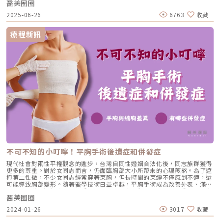
白增生，而非大量即時填補，只要在合適規劃下，改善通常呈現自然變化，
醫美圈圈
場的多元創新與未來藍圖！醫美教育與制度建構，學術與品質並進美容醫學
下： 術後1至2週，初期癒合的傷口會呈現紅色，未來疤痕顏色會逐漸變
而非明顯突兀的外觀改變。Q6：施作澎怦針後需要特別照顧嗎？一般會建
會黃啟嘉理事長指出，現代醫美早已非單一療程的堆疊，而是針劑、光電、
淡。 約1個月左右，疤痕已經淡化，除非仔細觀察，否則不容易察覺。 由於
2025-06-26
6763
收藏
議在短時間內避免過度按壓施作部位，並遵循專業建議進行基礎保養與防
外科與基礎保養之間的相輔相成、相互整合。他強調，學會持續推動品質認
每個人體質差異，有部分人可能在術後暫時出現疤痕變黑的現象，通常需要
曬，以利肌膚穩定修復。Q7：澎怦針的效果會完全消失嗎？隨著時間的流
證制度與醫師專業訓練，期望以更安全、有效的醫療服務，為產業建立穩固
1到3個月的時間來調整。提眉手術後疤痕如何護理？傷口完全癒合後，可以
逝，注射成分會被人體代謝，但在此之前所生成的膠原蛋白，已成為肌膚結
與專業的信賴。（圖/左起，美容醫學會大會執行長—王修含醫師，美容醫
療程新訊
使用一般的眼霜或其他臉部保養品進行護理。對於積極保養的人，可以考慮
構的一部分，因此效果並非「瞬間消失」，而是逐漸回到自然狀態。Q8：
學會學會理事長—黃啟嘉醫師）大會執行長王修含醫師則提到，醫美從過去
搭配使用除疤藥膏。在疤痕完全淡化之前，建議使用眉筆來化妝，以達到遮
可以同時搭配其他醫美療程嗎？可以，例如與光電雷射或其他保養型療程搭
難以啟齒的話題，轉變為現代人日常保養的一環。隨著光電與非侵入式療程
掩的效果。一旦疤痕穩定，對於眉毛稀疏或對疤痕很在意的人，也可以考慮
配，但順序與間隔仍需依個人膚況與整體規劃評估。 皮秒雷射：改善斑點
普及，他提醒民眾，醫美本質仍屬醫療行為，客製化設計與風險控管始終是
利用眉毛紋繡等方式進行修飾。延伸閱讀：「靚眉」不是夢！掌握提眉手術
與膚質，通常建議雷射後 1–2 週 再進行膠原蛋白增生劑。 音波／電波拉
不可忽視的關鍵。他也致力推動醫學教育的數位轉型，透過網路平台補足診
費用與眉毛下垂的各種成因★溫馨提醒★小編要提醒大家，醫療並非單純的
提：以緊緻輪廓為主，常見安排為拉提後 2–4 週 再銜接增生型療程。 埋線
間溝通的不足，協助患者更全面理解療程內容。微針X外泌體攜手，重啟肌
商業交易，所有的療程都伴隨著風險。因此，作為消費者應該謹慎選擇合適
拉提：可同日施作，順序視整體規劃彈性調整。 玻尿酸填充：可同日進
膚再生之鑰 相較於過去即刻見效的療程，現代人更重視膚質健康與長期維
的醫療方案，以確保安全與健康。
行，通常先完成填充，再搭配膠原蛋白增生劑。 肉毒桿菌：可同日規劃，
護。因此為啟動肌膚自癒及修復能力，微針搭配外泌體迅速成為市場新寵。
常見順序為先肉毒，再進行增生型療程。Q9：澎怦針適合用在哪些部位？
（優越診所—張皓強醫師）優越診所張皓強醫師指出，破壞型療程雖然見效
常見評估部位包含臉部因老化而出現的凹陷、紋路或支撐度下降區域，實際
快，若過度依賴，反而可能使肌膚失去原有的修復能力。他選擇使用
施作範圍需依個人條件與需求討論。 臉部凹陷：法令紋、淚溝、蘋果肌下
Dermapen得美微針筆搭配再生材質如外泌體、PRP…等進行複合式導入，
方凹陷、臉頰凹陷、太陽穴。 輪廓調整：臉部鬆弛、中臉支撐度下降。 細
啟動肌膚自身的修復機制。在 Dermapen 展區中，多位臨床經驗豐富的醫
紋／皺紋：法令紋、頸紋、妊娠紋。 膚質升級：提升整體緊實感、彈性。
師也分享實際經驗。陳咸伸醫師（微醫未來美學診所院長）、蔡詩辰醫師
額頭區域：額頭細紋與扁平感，讓線條看起來更順。Q10：第一次接觸膠原
（辰美學診所院長）、張引碩醫師（書妍診所院長）共同探討Dermapen 4
蛋白增生劑，該怎麼選？建議先了解不同膠原蛋白增生劑的作用原理與效果
設備的優勢。他們強調Dermapen在搭配不同成分用以解決疤痕、色素沉著
節奏，再回到自身狀況評估需求。除了是否期待立即變化或偏好自然、漸進
和細紋等皮膚問題方面的有效性，以及快速的恢復期和精準的治療效果。
式改善外，也需一併考量老化表現與凹陷類型，例如是整體膚質與支撐度下
（左圖∕右起，書妍診所—張引碩醫師、微醫未來美學診所—陳咸伸醫師、
降，還是局部凹陷、線條加深，這些差異都會影響適合的療程方向。整體來
辰美學診所—蔡詩辰醫師；右圖∕上立美學皮膚科診所—林上立醫師）原廠
不可不知的小叮嚀！平胸手術後遺症和併發症
說，選擇重點不在於單一療程名稱，而是是否符合自身老化型態與期待的需
講師蔡詩辰醫師（辰美學診所）也提到，Skin Booster 類產品如外泌體、
求。很多人其實並不是想要一夕之間變得截然不同，而是希望在日常生活
PDRN、NCTF 等，若沒有精準的導入工具，很難發揮應有效果，而
現代社會對兩性平權觀念的進步，台灣自同性婚姻合法化後，同志族群獲得
中，悄悄找回那個看起來精神、狀態好的自己。也因此，近年越來越多目光
Dermapen 正是目前臨床導入最為精準並完善的設備之一。他進一步分享實
更多的尊重。對於女同志而言，仍面臨胸部大小所帶來的心理煎熬。為了遮
開始轉向強調結構修復與時間累積的膠原蛋白增生劑。NeoFilera 妮芙蕾
例，透過 Dermapen 搭配原廠專們用於改善暗沉、色素沉澱、肝斑，內含
掩第二性徵，不少女同志經常穿著束胸，但長時間的束縛不僅感到不適，還
（澎怦針）已在泰國市場累積超過萬瓶的使用經驗，所呈現的並不是快速改
傳明酸及維生素Ｃ的成分，患者能夠在短短1-2次的療程，就能看到皮膚暗
可能導致胸部變形。隨著醫學技術日益卓越，平胸手術成為改善外表、滿足
變外貌的承諾，而是一種順應老化節奏、讓肌膚逐步調整。對於正在考慮膠
沈狀況的顯著改善。（圖/ Dermapen原廠講師辰美學診所—蔡詩辰醫師）
女同志期望的選擇之一。這種手術也因此逐漸風行，為女同志提供了一項實
原蛋白增生劑的人來說，理解療程原理、認識自己的老化型態與期待，遠比
（圖/ Dermapen原廠講師辰美學診所—蔡詩辰醫師）此外，林上立醫師
醫美圈圈
現自我形象的方式。有部分患有女乳症的男性，也有改善較女性化胸部的需
跟隨任何熱門名稱來得重要。願每次變美的選擇，都是在充分理解療程之
（上立美學皮膚科診所院長）補充，Dermapen每秒可創造多達1920個微
求。在台灣，如果要進行變性手術需獲得醫生的核可，然而平胸手術則沒有
後，為自己挑選安心、適合且走得長遠的路。★溫馨提醒★小編要提醒大
2024-01-26
3017
收藏
通道，能夠提升活性成分的滲透效率。不僅適用於臉部的膚況調理，更在頭
類似的規範和限制。關於平胸手術的相關資訊，包括平胸手術手術後遺症、
家，醫療並非單純的商業交易，所有的療程都伴隨著風險。因此，作為消費
皮療程中展現出關鍵優勢。林醫師指出，許多民眾對肌膚問題的第一聯想仍
會有哪些風險和併發症，以及術前術後注意事項等相關資訊，小編一次告訴