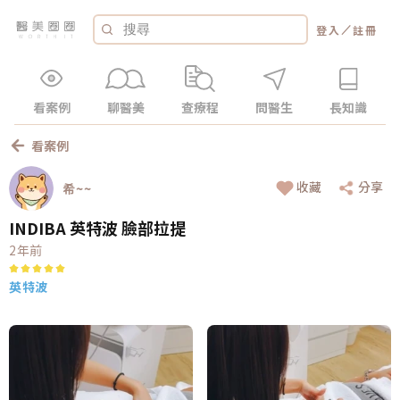
／
登入
註冊
看案例
聊醫美
查療程
問醫生
長知識
看案例
收藏
分享
希~~
INDIBA 英特波 臉部拉提
2年前
英特波