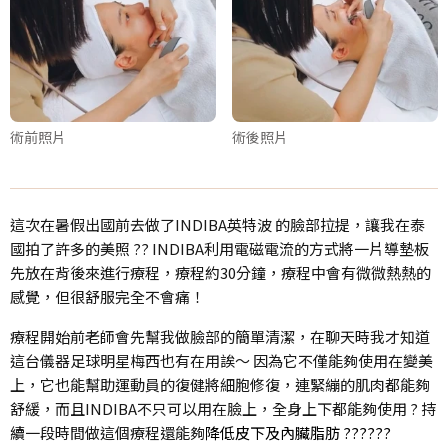
術前照片
術後照片
這次在暑假出國前去做了INDIBA英特波 的臉部拉提，讓我在泰
國拍了許多的美照 ?? INDIBA利用電磁電流的方式將一片導墊板
先放在背後來進行療程，療程約30分鐘，療程中會有微微熱熱的
感覺，但很舒服完全不會痛！
療程開始前老師會先幫我做臉部的簡單清潔，在聊天時我才知道
這台儀器足球明星梅西也有在用誒～ 因為它不僅能夠使用在變美
上，它也能幫助運動員的復健將細胞修復，連緊繃的肌肉都能夠
舒緩，而且INDIBA不只可以用在臉上，全身上下都能夠使用 ? 持
續一段時間做這個療程還能夠
降低皮下及內臟脂肪 ??????