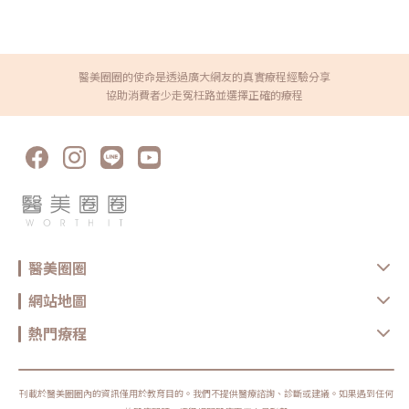
者應該謹慎選擇合適的醫療方案，以確保安全與健康。
是雷射，但實際上，針對頭皮等需深層導入的部位，更重視的是成分滲透力
你。平胸手術與縮胸手術的差異平胸手術主要在降低胸部的突出度，在外觀
與修復速度。Dermapen 具備無熱傷害、恢復期短的特點，提供了一種更溫
上看起來更平坦。主要針對女性同志或男性女乳症患者，以滿足外表上的需
和且高效的治療選擇。（圖/上立美學皮膚科診所—林上立醫師）他也進一
求。縮胸手術通常指的是將胸部大小縮小的手術，包括了降低乳房大小，還
步分享臨床觀察，Dermapen不僅應用於抗老與膚質改善，在肝斑與疤痕處
可能包含改善胸部形狀和輪廓。以下是平胸手術與縮胸手術的比較表格，讓
理上也展現十足潛力。穩定的穿透深度與靈活操作，能協助活性成分深入真
讀者快速了解兩者之間的差異： 手術項目 平胸手術 縮胸手術 適合對象 主
皮層，甚至在不搭配電波等能量設備的情況下，也能呈現穩定成果，讓療程
要針對女性同志或男性女乳症患者 涵蓋女性同志、男性女乳症患者等多種
醫美圈圈的使命是透過廣大網友的真實療程經驗分享
更舒適、效率提升。玻尿酸再升級，從動態修復到外泌體強化在本屆學會
個人需求 女同志 想讓胸部縮小並提升者 變性者 手術目的 降低胸部的突
協助消費者少走冤枉路並選擇正確的療程
中，來自瑞士的Teoxane緹奧希玻尿酸品牌展現出在醫美創新力，以高技術
出度 看起來更平坦 減小胸部大小外 可能包括改善形狀和輪廓 手術程度 較
門檻、專利與臨床實證吸引業界關注。Dr.V醫美V博士 Vam分享了 Teoxane
為單一 主要針對胸部平坦化 可能包含多個方面 取決於個人需求和期望 醫療
RHA1號玻尿酸的關鍵突破，是首度獲得美國適應症核可、專為「動態紋
規範 台灣平胸手術無需醫生核可 若涉及變性，則需要經過醫生核可 是否能
路」設計的玻尿酸產品。不同於傳統僅能填補靜態紋的玻尿酸，RHA1採用
哺乳 日後無法哺乳 日後能哺乳 平胸手術會有哪些後遺症？平胸手術的結果
長鏈式交聯結構，具備與人體天然玻尿酸近似的半固態、半液態特點，能在
將導致未來無法進行哺乳，同時也無法讓乳房再次自然生長。在手術過程
臉部做表情時達到延展，緩解張力、再恢復原狀，呈現自然服貼、不僵硬的
中，若需要重新安置乳頭位置，可能會引起乳頭暫時或永久性缺乏敏感。平
修復效果。點擊右方連結進入>>>Dr.V 醫美V博士的YouTube頻道（右圖/
胸手術會有哪些併發症嗎？包括血腫、手術傷口癒合不完全、乳暈乳頭會發
右起，V博士、蕭博士）在修復與保養方面，Teoxane 推出一款粉末型外泌
生壞死的情況、呈現凹凸不平、以及會出現多餘的皮膚等。因此，選擇經驗
體產品，沛泉生醫創辦人—蕭佳彥博士說明，該產品來自靈芝萃取，純度高
豐富且專業的平胸手術醫師，能夠降低併發症的風險，還能針對併發症進行
達100%，結構穩定，能自由搭配玻尿酸或其他導入介質。蕭博士強調，高
妥善處理，以確保術後外觀達到理想效果。平胸手術術前注意事項 進行平
純度的粉末型外泌體不僅安全性高，更在肌膚修復、抗炎與改善膚況方面表
胸手術前，與醫師進行充分的溝通以評估手術的適切性和選擇適當的手術方
現優異，尤其適合搭配微針或電波療程後使用，幫助肌膚迅速回復健康狀
式。同時應意識到平胸手術的不可逆性，需謹慎作出決定。 特定情況下，
態。藉由Teoxane RHA1號玻尿酸與高純度外泌體雙箭齊發，提供從紋路修
可能不適合進行平胸手術，包括曾進行過大型手術、患有蟹足腫或容易形成
復到膚質修護的全方位方案，讓醫美療程不僅更安全，也更貼近自然與長效
醫美圈圈
肥厚疤痕的體質、過敏體質、凝血機制異常、有嚴重疤痕體質、患有糖尿
的理想境界。無針也有深度，非侵入式導入創新科技在Skin Booster熱潮持
病、以及正在懷孕或哺乳的情況，應在事前告知醫師。 手術前1週應戒菸。
續升溫之際，無痛、無創的非侵入式技術成為本屆學會的注目焦點。針對現
應在術前2週停用活血健康食品，例如紅麴、人蔘、銀杏、葡萄籽、避孕藥
網站地圖
代人對肌膚舒適度與修復期的高需求，多家廠商紛紛推出創新設備，打造療
和抗凝血劑，如阿斯匹靈。 術前需素顏，並卸除指甲油，飾品、假牙、隱
效與溫和並行的新選擇。晨欣國際展示的無針水光設備，透過高速霧化技術
形眼鏡等需事前拔除。手術當天應避免自行駕車。 如需全身麻醉，術前8小
將小分子精華細緻為微霧，深入導入真皮層，無需針頭也能達成深層保濕與
時應禁食，這些預防措施有助於確保手術進行順利和患者的安全。平胸手術
熱門療程
提亮效果。療程無痛、無創，特別適合怕針又重視效果的消費者。現場操作
術後注意事項 需定期回進行追蹤，由醫師診斷引流管是否卸除、傷口恢復
僅需簡單設定、一鍵啟動，搭配可重複使用的手把，兼顧療效與耗材成本。
是否良好。 如果經醫師判斷需要進行二次手術，需等待傷口完全復原，通
設備亦具高彈性，適用臉部、頭皮等部位，能依需求搭配B5、玻尿酸、維
常需在術後6至8個月後才能進行二次手術。 手術後應避免吸菸和暴露於二
他命等精華，展現客製化的保養體驗，成為非侵入式Skin Booster療程的親
手煙，同時忌口酒、海鮮、辣椒等刺激性食物，並盡量避免熬夜。 在術後
膚首選。思顏生技．醫思欣泰看準導入療程的多樣應用，主打SEYO水光儀
的第1個月內應避免提重物，並在術後2週內避免服用避孕藥和抗凝血劑，如
刊載於醫美圈圈內的資訊僅用於教育目的。我們不提供醫療諮詢、診斷或建議。如果遇到任何
的靈活性。該設備可將玻尿酸與八角茴香萃取等活性成分噴射導入，應用範
阿斯匹靈。 根據醫師的囑咐，患者應依方案服用口服或外用藥物，同時按