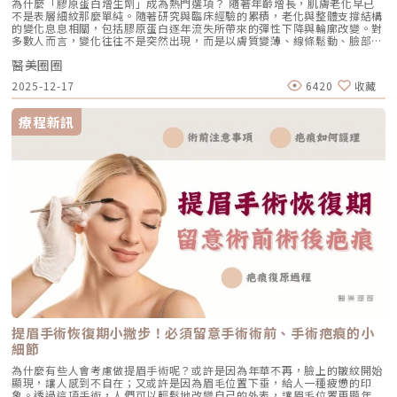
為什麼「膠原蛋白增生劑」成為熱門選項？ 隨著年齡增長，肌膚老化早已
不是表層細紋那麼單純。隨著研究與臨床經驗的累積，老化與整體支撐結構
的變化息息相關，包括膠原蛋白逐年流失所帶來的彈性下降與輪廓改變。對
多數人而言，變化往往不是突然出現，而是以膚質變薄、線條鬆動、臉部看
起來不再飽滿。 正因如此，單純依賴短期填補的改善方式，往往難以長時
醫美圈圈
間維持理想狀態。近年醫美趨勢因此逐漸從「只修飾表面」轉向「回到肌膚
本質」，開始重視是否能啟動肌膚自身的修復能力，讓改善來自結構層面的
2025-12-17
6420
收藏
重建，而非單點調整。 相較於即時填充型，膠原蛋白增生劑強調的是循序
漸進的改善，透過刺激自體膠原蛋白生成，讓肌膚隨時間慢慢恢復緊實度與
彈性。而 NeoFilera 妮芙蕾（澎怦針），正是近期受到高度關注的選項之
療程新訊
一。該產品由台灣晶鑽生醫研發，是貼近自然老化節奏、重視長期結構改善
的醫美思維。NeoFilera 妮芙蕾（澎怦針）是什麼？在眾多膠原蛋白增生劑
中，妮芙蕾之所以受到關注，關鍵在於設計定位並非追求「立刻改變輪
廓」，而是強調自然、漸進、結構型改善。NeoFilera 妮芙蕾（俗稱澎怦
針）屬於注射型膠原蛋白增生劑，主要作用並非長期停留填充，而是透過刺
激肌膚深層結構，啟動自體膠原蛋白生成機制，讓肌膚回到飽滿、緊實的狀
態。妮芙蕾的成分與作用原理了解成分結構，是判斷膠原蛋白增生劑是否適
合自己的重要關鍵。NeoFilera 妮芙蕾的設計，並非單一成分作用，而是透
過不同成分各司其職，讓療程效果能夠穩定展開。PDLLA（聚雙旋乳酸）
PDLLA 是妮芙蕾中負責膠原蛋白刺激的核心成分，也是整體效果的關鍵。
注入肌膚後，PDLLA 會隨時間逐漸作用，刺激纖維母細胞活化，促進自體
膠原蛋白生成，使肌膚結構以漸進方式獲得改善。在成分配置上，PDLLA
扮演的是「長期作用主體」的角色，顆粒設計相對均勻，目的是讓刺激過程
更穩定、分布更平均，避免集中反應，讓後續變化更自然。CMC（羧甲基纖
維素）CMC 則主要作為支撐與穩定基底存在，在成分比例上提供必要的體
積與結構支撐。它的功能並非長期留存，而是在療程初期提供良好的懸浮與
穩定性，同時帶來短暫的視覺澎潤感。隨著時間的流逝，CMC 會逐步被代
提眉手術恢復期小撇步！必須留意手術術前、手術疤痕的小
謝吸收，讓整體效果回到 PDLLA 所帶動的膠原蛋白增生本身，也因此，妮
細節
芙蕾的最終表現更偏向結構改善，而非單純填充。妮芙蕾的三大核心優勢1.
結構補強，改善凹陷視覺以 Volumizing 為核心概念，針對因老化造成的凹
為什麼有些人會考慮做提眉手術呢？或許是因為年華不再，臉上的皺紋開始
陷與支撐度下降進行結構補強，讓臉部線條看起來更平衡、不顯疲態。2. 同
顯現，讓人感到不自在；又或許是因為眉毛位置下垂，給人一種疲憊的印
步改善膚質狀態不只著眼於體積調整，同時關注 Skin Rejuvenation，讓肌
象。透過這項手術，人們可以輕鬆地改變自己的外表，讓眉毛位置更顯年