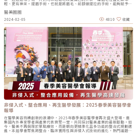
膚在細緻度、彈性與整體質感上逐步改善。3. 變化自然，貼近時間節奏效果
輕、更有神采。提眉手術，也就是將眉毛、前額做提拉的手術，能夠賦予臉
並非一次到位，而是隨時間慢慢呈現，適合希望外觀看起來更好、但不想有
部外觀更年輕、緊緻。然而，實現理想的手術效果不僅僅取決於醫師的技
明顯「做過」痕跡的人。妮芙蕾效果如何？改善是立即還是漸進？許多人在
醫美圈圈
術，還需要患者在手術後能嚴格遵守醫師囑咐的事項。這段關鍵期不僅關係
意的不是「有沒有效」，而是「什麼時候看得到效果」。以 NeoFilera 妮芙
到手術結果的最終呈現，更直接影響整體恢復過程是否順利。小編將探討提
蕾（澎怦針）來說，改善通常呈現漸進式變化，而非一次到位，整體效果可
2024-02-05
4810
收藏
眉手術的恢復期、術前術後須知、疤痕照護，以利讀者更清晰了解提眉手
大致分為幾個階段來理解。初期感受：施作後的短時間內，肌膚在視覺上會
術。提眉手術前須知事項 蟹足腫或容易形成肥厚疤痕體質的患者應主動告
看起來較飽滿。中後期變化：約 1～3 個月後，隨著膠原蛋白逐漸生成，緊
知醫師。 使用抗凝血藥劑成分藥物的患者應告知醫師，包括定期服用的藥
實度與細緻感會慢慢顯現。效果高峰期：對多數人來說，膠原蛋白生成進入
物。 術前應戒煙戒酒：建議提前停止吸菸和飲酒，尼古丁和酒精會對術後
相對穩定階段後，約在數個月內，整體膚況與結構改善感受會較為明顯，但
傷口癒合造成不利影響。 術前避免攝取維生素E、活血性中藥、阿斯匹靈：
實際表現仍會因個人體質而有所差異。妮芙蕾可以維持多久？維持時間會因
以預防術後出血，減輕術後腫脹。 如需全身麻醉，術前8小時內不得進食，
個人體質、生活習慣及療程規劃而有所差異。一般來說，膠原蛋白增生劑的
以降低手術麻醉期間患者發生胃食道逆流的風險。 術前去除指甲油：如有
效果並非永久，但在成分逐漸代謝前，已生成的膠原蛋白會留存在肌膚結構
水晶指甲或塗抹指甲油，前一天必須卸除，以確保術中麻醉血氧值的正確測
中，持續發揮支撐作用。大多情況下，NeoFilera 妮芙蕾的效果可維持約
量。 術前需取下所有飾品：含活動假牙、隱形眼鏡、手錶、戒指、耳環
18～24 個月，實際表現仍需視個人狀況而定，例如代謝速度、年齡與膠原
等，以避免手術中的導電危險。 手術當天不得化妝：有利於觀察手術中是
蛋白流失程度、日常作息與生活習慣，以及後續保養與療程安排等，都會影
否有出血情況。 女性應避免在經期、孕期、哺乳期進行手術。提眉手術術
響整體維持感受。妮芙蕾案例分享市面上常見膠原蛋白增生劑一覽選擇膠原
後留意事項 術後的瘀青或腫脹會因每個人體質差異而有不同程度的表現。
蛋白增生劑時，與其問「哪一種最好」，不如回到一個更實際的問題——哪
通常在一週內會逐漸減輕，使得手術恢復期相對短暫。 術後疤痕的形成，
一種療程設計，最符合自己的需求與期待。市面上常見的膠原蛋白增生劑，
除了會因為醫師技術和體質差異的影響外，後期的傷口護理也是關鍵之一。
雖然都以刺激自體膠原蛋白為核心，但在成分結構、作用節奏與使用體驗
建議使用去疤產品能夠有效淡化疤痕。 注意保持傷口的清潔和妥善照顧，
上，仍存在明顯差異。常見 QA｜關於妮芙蕾你一定想知道的 10 件事Q1：
以預防感染或傷口癒合困難。 睡覺時可使用枕頭來提高頭部，能防止血液
NeoFilera 妮芙蕾和一般玻尿酸有什麼不同？玻尿酸主要提供即時填充效
回流引起腫脹。 出門時可上底妝，戴太陽眼鏡以遮擋傷口，但動作要輕
果，隨時間逐步被吸收；而 NeoFilera 妮芙蕾屬於膠原蛋白增生劑，重點在
柔，防止拉扯到傷口。 由於傷口位置在眼部周圍，應避免做讓眼壓過高的
於刺激自體膠原蛋白生成，改善肌膚結構與支撐度，兩者在作用原理與效果
活動，例如哭泣或長時間用眼。 傷口保持乾爽清潔，擦拭時使用消毒過的
節奏上並不相同。Q2：澎怦針是不是打完就會立刻變澎？施作後初期可能
棉花棒或無菌棉枝，避免細菌感染。 如果有蟹足腫或傷口癒合困難的情
因成分而出現視覺上的澎潤感，但並非最終效果。真正的重點在於後續數週
非侵入式、整合應用、再生醫學發展：2025春季美容醫學會
況，應在術前告知醫師。 術後3天可透過冰敷以減緩腫脹和痛感，第4天後
至數月內，隨著膠原蛋白逐漸生成，肌膚狀態會慢慢趨於自然穩定。Q3：
報導
可改用溫熱敷。提眉手術恢復期一般來說，約10天內即可感受到消腫減退，
澎怦針需要打幾次才會比較有感？施作次數會依個人膚況、膠原蛋白流失程
而眼部周圍可能出現的瘀青，會視個人體質而有所不同，通常會在2週內逐
度與期待效果而有所不同。有些人一次即可感受變化，有些則會規劃分次進
在醫學美容持續創新的浪潮中，2025年春季美容醫學會再次盛大登場，邀
漸消退。在手術後的3至4天左右，傷口可能會有較明顯的腫脹，這時建議進
行，讓改善過程更穩定、自然。Q4：NeoFilera 妮芙蕾適合年輕族群嗎？不
集國內外專家學者與產業代表齊聚一堂，共同探討醫美產業的最新脈動。如
行局部冰敷並多加休息。之後腫脹將會迅速減退，而傷口需遵從醫師囑咐換
只熟齡肌膚，部分希望提前維持肌膚結構、改善初期鬆弛或膚質問題的人，
今，醫美不再侷限於單點療效，而是朝向更精準化且多功能的整合式規劃邁
藥。到了手術後的1週，患者需前往診所回診，以觀察傷口的恢復情況。提
也可能會將澎怦針列為評估選項之一，是否適合仍需依實際狀況判斷。
進。本屆學會聚焦跨整合、臨床實用性與非侵入式技術的進化，熱門議題如
眉手術後疤痕的復原解析提眉手術通常會移除多餘的眼皮組織，並進行層層
Q5：澎怦針會不會讓臉變得不自然或僵硬？妮芙蕾主打的是漸進式膠原蛋
再生材質、私密處保養、微創導入升級等也紛紛亮相，全面展現台灣醫美市
縫合。大多數患者最關心的是手術後形成的疤痕。提眉手術後的疤痕演變如