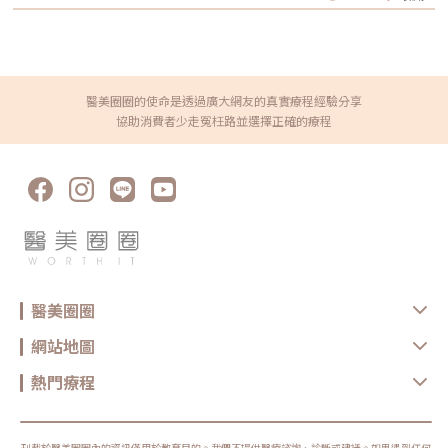
臉部澎潤度，非常適合肌肉支撐力不足、臉型鬆垮者使用，效果自然、飽滿
完成治療。指甲的質地越硬、越厚 (像是合併灰指甲)、捲曲程度越大 (天生
且不會僵硬。延伸閱讀:2025青春直升肌-EMFACE菲斯波Â 原理/效果/價格/
嚴重捲甲)、指甲(甲床)已經嚴重萎縮、指甲肉發炎程度越嚴重 (甲肉肥大、
案例2.美國音波：收緊筋膜、固定脂肪美國音波採取的是「點狀式」加熱
肉芽腫、出血等)，所需要的矯正時間就越長，但多數人仍可在 2-6Â 個月達
法，作用層次最主要在SMAS筋膜層，透過加熱產生膠原蛋白新生與筋膜收
到不再疼痛、指甲形狀有大幅度的改善並完成治療。少數更嚴重的案例或是
縮，達到脂肪固定、輪廓緊實的效果。3.鳳凰電波、索膚波：促進膠原蛋白
希望將指甲矯正到更為平整美觀的病患，會將矯正時間延長到 6-12Â 個
增生，澎潤臉部肌膚鳳凰電波採取的是「容積式」加熱，索夫波Sofwave則
月，讓矯正的成果更為顯著。（圖／杰膚美診所-李杰年醫師提供）（圖／
是「3D立體能量柱」加熱，作用的層次會在表皮層、真皮層、皮下組織
杰膚美診所-李杰年醫師提供）（圖／杰膚美診所-李杰年醫師提供）指甲矯
醫美圈圈的使命是透過廣大網友的真實療程經驗分享
層，他們達到的功效偏比較偏向刺激膠原蛋白的生成，緊緻拉提肌膚，使皮
正要做幾次？嵌甲程度輕微的病患只需要做一到兩階段的治療，但發炎嚴
協助消費者少走冤枉路並選擇正確的療程
膚看起來更年輕和更健康。《點擊看完整文章介紹》文章轉載自「杰膚美診
重、變形嚴重的病患會需要多次的治療，需要由醫師來評估並與病患仔細討
所-李杰年醫師專欄」
論，對治療的期待為何、治療過程的安排和回診是否能夠配合。每個病患的
指甲狀況都不同，指甲肉嚴重發炎的病患在治療初期預計需要每1-2周回診
評估狀況；指甲片嚴重增厚、嚴重捲曲的病患在治療初期預計需要每1-2個
月就重新裝置矯正器進行調整，待狀況穩定之後，矯正器重置與門診追蹤的
間隔時間就可以拉長。（圖／杰膚美診所-李杰年醫師提供）（圖／杰膚美
診所-李杰年醫師提供）（圖／杰膚美診所-李杰年醫師提供）戴上指甲矯正
器之後有可能出現什麼問題嗎？併發症？指甲矯正的優點就是治療之後疼痛
立即得到改善，大多數病人都可以立即恢復正常生活。少數病人戴上指甲矯
正器之後的前幾天會有異物感或是拉扯緊緊的感覺，但不會有疼痛刺痛的感
覺，異物感也會逐步消退。矯正之前就有發炎情況 (紅腫、化膿、肉牙腫
等)Â 的病人，在矯正之後一定要依照醫師指示配合藥物使用以及定期回診
檢視，以防發炎惡化和後續感染併發症。少數指甲片較薄、較軟的病人，可
醫美圈圈
能會出現無痛的指甲下出血(指甲瘀青)，是矯正的拉力所造成，薄軟的指甲
片與底下的甲床血管因拉扯而有輕微分離出血的情形，如果沒有持續惡化或
疼痛不適的情形，一般而言會自然消退。大部分的病人在數周到數月時，會
網站地圖
需要階段性的重新置放和調整矯正器，依照病人指甲的嚴重度和醫師的治療
計畫而定。如果是非預期性脫落，也就是在預約回診的時間之前就意外脫
落，就需要再與醫師另外預約時間重置矯正器。底下會再教大家如何照護，
熱門療程
避免矯正器意外脫落。《點擊看完整文章介紹》文章轉載自「杰膚美診所-
李杰年醫師專欄」
刊載於醫美圈圈內的資訊僅用於教育目的。我們不提供醫療諮詢、診斷或建議。如果遇到任何