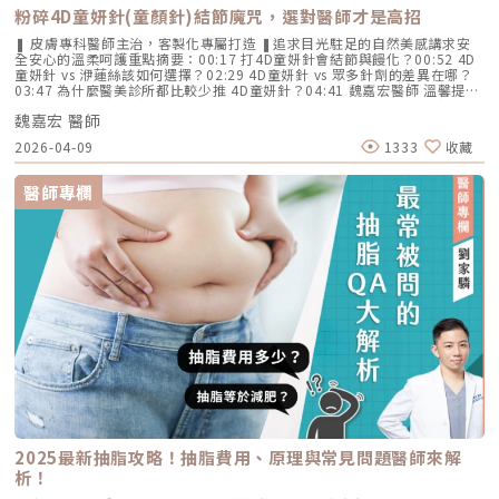
粉碎4D童妍針(童顏針)結節魔咒，選對醫師才是高招
❚ 皮膚專科醫師主治，客製化專屬打造 ❚追求目光駐足的自然美感講求安
全安心的溫柔呵護重點摘要：00:17 打4D童妍針會結節與饅化？00:52 4D
童妍針 vs 洢蓮絲該如何選擇？02:29 4D童妍針 vs 眾多針劑的差異在哪？
03:47 為什麼醫美診所都比較少推 4D童妍針？04:41 魏嘉宏醫師 溫馨提醒
官方LINE諮詢 (逸仙館) line.me/R/ti/p/@skindredrl官方LINE諮詢 (民權
魏嘉宏 醫師
館) line.me/R/ti/p/@skindrwei追蹤ＦＢ：facebook.com/skindrwei/追
蹤ＩＧ：instagram.com/skindredrl官方網站：https://skindrwei.com
2026-04-09
1333
收藏
醫師專欄
2025最新抽脂攻略！抽脂費用、原理與常見問題醫師來解
析！