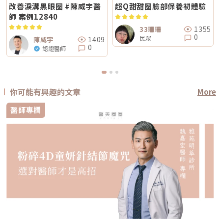
改善淚溝黑眼圈 #陳威宇醫
超Q甜甜圈臉部保養初體驗
師 案例12840
1355
33珊珊
0
民眾
1409
陳威宇
0
認證醫師
你可能有興趣的文章
More
醫師專欄