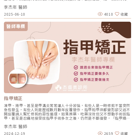
識 —多層次衰老。什麼是多層次衰老?老化不是只發生在皮膚表面，而是由
李杰年 醫師
外而內、逐層進行。臉部結構總體可以分為五層，每一層的退化都會讓臉部
產生不同程度的鬆垮、凹陷、下垂。1.皮膚 (Skin) –皮膚老化包含表皮、基
2025-06-10
4010
收藏
底層及真皮層。表皮層變薄、水分流失、膠原蛋白減少，是最早顯現的老化
現象。會表現為細紋、毛孔粗大、皮膚鬆弛與暗沉，整體看起來膚質非常粗
糙。2.淺層脂肪層 (Subcutaneous layer) –脂肪流失位移臉頰和法令紋外
醫師專欄
上方的脂肪都屬於臉部的表淺脂肪。隨年齡增加，上半臉和側邊的淺層脂肪
會流失、變薄，再加上大量的膠原蛋白與膠原纖維流失，筋膜層就會鬆弛、
體失去彈性，導致中臉和下半臉的軟組織重新分佈。會表現為導致蘋果肌變
平、法令紋加深、嘴邊肉出現，臉型也變得不再緊實。3.皮下肌肉筋膜系統
(Facial mm. and superficial musculoaponeurotic system, SMAS) –肌
肉流失筋膜(淺層)深度約為皮下4.5mm。肌肉(深層)深度 > 4.5mm，負責
臉部表情動作。肌肉張力與彈性下降，會讓皮膚支撐力減弱，導致下垂加
劇，影響了整體輪廓的緊緻度和外觀，臉部線條不再清晰。4.韌帶、間隔和
深層脂肪 (Retaining ligament, spaces and deep fat compartments) –
韌帶筋膜鬆弛太陽穴、臉頰和眼周屬於深層脂肪。深層結構提供額外的支
撐，對臉部結構穩定性具有關鍵作用，因此深層脂肪流失對老化有重大的影
響。5.骨膜和深層筋膜 (Periosteum and deep fascia) –骨頭萎縮深層支撐
結構，與骨骼相連，對臉部結構穩定性具有關鍵作用。最深層的老化表現在
顴骨、下顎骨等支撐骨架的縮小與萎縮，使整體輪廓往內陷，臉看起來垮、
凹，沒有精神。（圖／杰膚美診所-李杰年醫師提供）因此近年來李醫師在
諮詢時都一直在宣導，真正有效的抗衰，需要一層一層的對症下藥，分層定
制不同的抗衰方法，多維度抗衰，由深層至淺層定向解決，才能達到真正意
指甲矯正
義上的「看起來變年輕」。菲斯波、鳳凰電波、美國音波、索夫波治療深度
大不同回到文章的重點，時下這些抗衰熱門的儀器，雖然說看起來一樣，但
凍甲、捲甲、甚至是甲溝炎常常讓人十分苦惱，有些人是一時修剪不當突然
其實非常不一樣。不同儀器作用的層次不同，對應的老化問題也不一樣。1.
急性發生，有些人則是歷經數月數年反覆發作，指甲和甲床都變形卻又逃不
菲斯波：增加肌肉密度、促進膠原蛋白增生EMFACEÂ 菲斯波的療程作用區
開反覆請人幫忙修剪的惡性循環。如果擦藥、吃藥沒效但又不想動手術拔指
域主要可以分成兩層：肌肉層：EMFACEÂ 菲斯波擁有高強度的電場技術
甲，甚至是忍痛地接受拔指甲手術多次之後，仍然是不斷復發，「指甲矯正
（HIFES），能夠讓能量深入臉部肌肉層，刺激肌肉神經元，誘發、鍛鍊臉
器」的置放是目前較新且有效的治療方式。誰適合來做指甲矯正?深受凍甲
部向上肌群，讓肌肉產生收縮，增加肌肉厚度與張力。真皮層至筋膜層：
李杰年 醫師
(嵌甲)、捲甲和甲溝炎所苦的人。指甲矯正要做多久?指甲矯正的治療時間
EMFACEÂ 菲斯波的 SYNC RFÂ 煥顏電波，能夠針對真皮層到筋膜層的層
依照每個人的指甲狀況而定。指甲的質地越軟、越薄、捲曲程度越小、指甲
2024-12-19
2659
收藏
次，由外而內的均勻加熱，促進膠原蛋白增生，可以同時增加肌底支撐力與
肉(甲溝)發炎程度越輕微，所需要的矯正時間越短，約1-2個月就會改善並