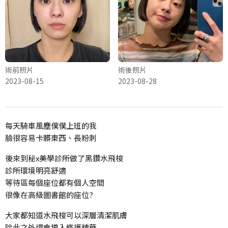
術前照片
術後照片
2023-08-15
2023-08-28
每天騎車風塵僕僕上班的我
臉很容易卡髒東西、長粉刺
後來到秘x美學診所做了黑鑽水飛梭
診所環境明亮舒適
等待區每個座位都有個人空間
很像在高級圖書館的座位?
大家都知道水飛梭可以深層清潔肌膚
除此之外還會導入修護精華