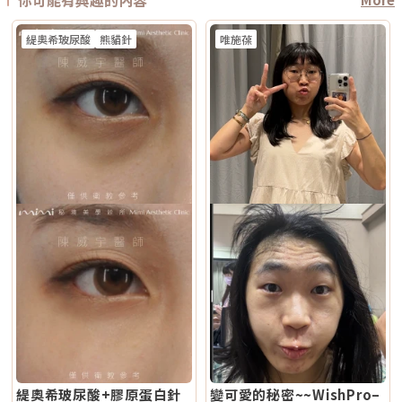
緹奧希玻尿酸
熊貓針
唯施葆
緹奧希玻尿酸+膠原蛋白針
變可愛的秘密~~WishPro–