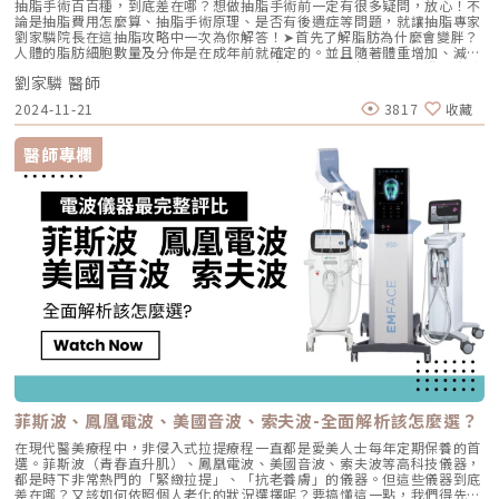
抽脂手術百百種，到底差在哪？想做抽脂手術前一定有很多疑問，放心！不
論是抽脂費用怎麼算、抽脂手術原理、是否有後遺症等問題，就讓抽脂專家
劉家驎院長在這抽脂攻略中一次為你解答！➤首先了解脂肪為什麼會變胖？
人體的脂肪細胞數量及分佈是在成年前就確定的。並且隨著體重增加、減
少，脂肪也會逐漸變大或變小。脂肪會囤積在身體的各部位，分為淺層脂肪
劉家驎 醫師
及深層脂肪，所產生局部肥胖或全身肥胖。（圖／欣莘時尚美學診所-劉家
驎醫師提供）身體脂肪分佈主要受到荷爾蒙影響，雌激素促使脂肪積聚在臀
2024-11-21
3817
收藏
部、大腿；而睾丸素則促使脂肪積聚於腹部及腰部。這就是為什麼有一些局
部肥胖，即使再怎麼運動減肥也瘦不下來。➤抽脂等於減重嗎？抽脂與減重
完全不同，抽脂是一種快速減少局部脂肪細胞數量的手術方式，適合用於雕
醫師專欄
塑特定區域；而減重則是透過漸進且全身性的方式，將脂肪細胞體積縮小，
目的是改善整體健康以及體重管理。下表整理出抽脂與減重的各項差異：
（圖／欣莘時尚美學診所-劉家驎醫師提供）➤抽脂手術的原理是什麼？目前
市面上有許多種抽脂儀器，從傳統抽脂、雷射溶脂、水刀抽脂、超音波抽
脂，到新一代的二代威塑抽脂，這些儀器主要是將脂肪處理得鬆散一些，避
開血管及組織後透過儀器將脂肪吸出體外，達到減脂的目的。➤抽脂手術步
驟（圖／欣莘時尚美學診所-劉家驎醫師提供）➤抽脂手術適合哪些人？（圖
／欣莘時尚美學診所-劉家驎醫師提供）▲需注意▲若有糖尿病、心臟病、
腎臟病、癲癇等慢性病、有生育計劃、哺乳期、未成年者均無法進行抽脂手
術。➤抽脂與溶脂有什麼不同？抽脂與溶脂是兩種不同減少脂肪細胞數量的
方法：抽脂是透過抽脂管直接將脂肪細胞吸出；而溶脂則是透過能量破壞、
分解脂肪細胞結構後，通過自然代謝來排出體外。下表也整理出抽脂與溶脂
的重點差異：（圖／欣莘時尚美學診所-劉家驎醫師提供）➤抽脂手術儀器比
較表（圖／欣莘時尚美學診所-劉家驎醫師提供）抽脂儀器可以輔助醫師在
手術過程中更順利完成，但最新的不一定最好，最好的也不一定適合你，最
重要的還是取決於醫師經驗累積及技術，選擇專精抽脂手術的專業醫師更重
要！…《點擊看完整文章介紹》文章轉載自「欣莘時尚美學診所-劉家驎醫
菲斯波、鳳凰電波、美國音波、索夫波-全面解析該怎麼選？
師專欄」
在現代醫美療程中，非侵入式拉提療程一直都是愛美人士每年定期保養的首
選。菲斯波（青春直升肌）、鳳凰電波、美國音波、索夫波等高科技儀器，
都是時下非常熱門的「緊緻拉提」、「抗老養膚」的儀器。但這些儀器到底
差在哪？又該如何依照個人老化的狀況選擇呢？要搞懂這一點，我們得先認