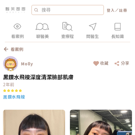
／
登入
註冊
看案例
聊醫美
查療程
問醫生
長知識
看案例
收藏
分享
Molly
黑鑽水飛梭深度清潔臉部肌膚
2年前
黑鑽水飛梭