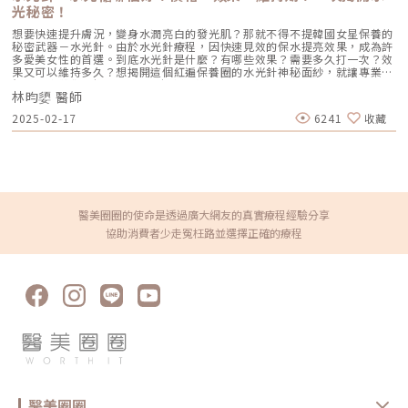
永久 永久 優勢 安全、自然 快速便利 安全、自然 快速便利 外型挺直 自然
光秘密！
美觀 劣勢 非永久 非永久 維持效果短 位移機率較高 需全身麻醉 若遭撞擊易
位移 不自然 需全身麻醉 若遭撞擊易位移 微晶瓷隆鼻真實案例分享以下呈現
想要快速提升膚況，變身水潤亮白的發光肌？那就不得不提韓國女星保養的
真實微晶瓷隆鼻案例，提供讀者參考。如果你也想分享你的美麗故事或對各
秘密武器－水光針。由於水光針療程，因快速見效的保水提亮效果，成為許
項療程有其他疑慮，歡迎隨時來醫美圈圈與我們一同探討。《案例一》網
多愛美女性的首選。到底水光針是什麼？有哪些效果？需要多久打一次？效
友- Angie在這年跟男友分手，所以想要改變自己增加自信，所以決定去醫
果又可以維持多久？想揭開這個紅遍保養圈的水光針神秘面紗，就讓專業醫
美施打微晶瓷針劑隆鼻。使用這種方式也是醫師建議我先試試看的，因為自
師用本文帶你了解吧！➤先了解紅遍韓國的水光針是什麼？所謂的「水光
己的鼻梁算是比較不高的鼻樑，也是自己一直以來最在意的部位…《點我看
林昀嬃 醫師
針」又稱「水光槍」或「水光注射」，是從韓國紅回臺灣的醫美保養型療
更多》《案例二》沈怡岒醫師 案例透過粉絲專業來到秘境美學診所，想改
程。「水光針」及「水光槍」，其實指的都是同一種療程，差別只在操作方
善山根扁平困擾，女性美學沈怡岒醫師表示可以施作微晶瓷，隆鼻效果較持
2025-02-17
6241
收藏
式不同，而在這篇文章我們都統一稱作「水光針」。（圖／欣莘時尚美學診
久且安全性高，以及塑形自然、不容易移位等優點，術後打造自然挺鼻！…
所-林昀嬃醫師提供）水光針原理「水光針」顧名思義就是一種注射療程：
《點我看更多》微晶瓷隆鼻常見問題解答Q：微晶瓷隆鼻可以維持多久？由
透過微針將玻尿酸、膠原蛋白、維生素等營養成分注射進肌膚的真皮層內，
於每個人的體質不同，微晶瓷的效果持續時間也會有所差異，一般來說可維
直接補充肌膚缺失的水分及營養素，而這也是一般保養品吸收所到達不了的
持約1到1.5年的時間。此外，生活作息、飲酒、抽菸等因素也會影響微晶瓷
深度哦！為什麼要打水光針？（圖／欣莘時尚美學診所-林昀嬃醫師提供）
的持久性。Q：微晶瓷施打過程會痛嗎？由於已含有麻醉成分，因此能有效
事實上，大多數肌膚問題的根源都與「缺水」息息相關。一旦肌膚底層缺
地減輕疼痛感。在過程中，可能會感覺到輕微的針刺感和輕微脹感，這些輕
水，乾燥、出油、毛孔問題通通都會找上門來，甚至出現脫皮、細紋、老化
微的感受絕大多數人都能夠接受。Q：微晶瓷的注射頻率是多久？因為每個
現象時，就算是勤擦保養品也難以解決肌膚缺水問題，因此水光針療程就此
醫美圈圈的使命是透過廣大網友的真實療程經驗分享
人想要追求的理想不同，流失速度也會有所差異，通常以外觀變化作為評估
誕生了！➤誰適合施打水光針？我需要打嗎？其實不管有沒有肌膚困擾，都
標準。有些人遵循醫師建議時間，約1年到1.6年施打一次；而有些人則希望
協助消費者少走冤枉路並選擇正確的療程
很適合施打水光針，俗話說「預防勝於治療」，在還沒出現肌膚問題時就適
保持最滿意的外貌，因此，可能會提前進行注射，以保持完美的狀態。Q：
時地幫肌膚補水，維持良好狀態，總好過出狀況後再做更多療程來補救！就
微晶瓷有副作用嗎？常見的副作用包括腫脹和瘀青，腫脹大多數情況下會持
像你也不會等到手機電量歸零時，才幫手機充電吧？！一般來說，常見的肌
續3到7天，但也有少部分的人會持續腫脹到2週左右。其他副作用較低的機
膚困擾如下：常見的肌膚困擾：（圖／欣莘時尚美學診所-林昀嬃醫師提
率有感染、結節、皮膚泛紅等，極少數情況下可能出現其他非預期的副作
供）➤日常有擦保養品還需要打水光針嗎？差別是什麼？水光針與保養品訴
用。Q：哪些族群不適合微晶瓷？ 如果皮膚出現過敏或發炎情況，建議等待
求雖然十分雷同，但效果與持久度卻有著天壤之別的差異～看完下面的圖片
治療完成後再接受療程。 孕婦或哺乳期婦女可以考慮接受注射，但建議事
和比較表格你就知道差異性在哪裡！（圖／欣莘時尚美學診所-林昀嬃醫師
先與醫師討論。 正在服用人蔘、魚油、銀杏、止痛藥、阿斯匹靈、維他命
提供）保養品與水光針效果比較表（圖／欣莘時尚美學診所-林昀嬃醫師提
或其他可能影響血液凝固的藥物或食品，可能增加出現瘀青的機率，但還是
供）水光針多久打一次？可以維持多久？水光針是保養型微整療程，建議1
可考慮注射。 如果一週內有重要活動或場合，建議延後施打。Q：微晶瓷會
～2個月施打一次，在施打幾次後可以慢慢拉長間隔；而維持時間要依據個
在體內留下殘留物嗎？由於微晶瓷會逐漸被人體代謝，若後續沒有持續接受
人肌膚、體質狀況及注射內容物而定，通常能維持2～3個月不等。➤水光針
施打，隨之而來的是皺紋逐漸恢復至原本的狀態，相對地，身體流失的膠原
效果才不只補水而已！水光針5大功效有這些！（圖／欣莘時尚美學診所-林
蛋白和將會越來越多。★溫馨提醒★小編要提醒大家，醫療並非單純的商業
昀嬃醫師提供）➤只給肌膚最需要的❤超夯的水光針成分點點名水光針療程
交易，所有的療程都伴隨著風險。因此，作為消費者應該謹慎選擇合適的醫
醫美圈圈
除了補充肌膚含水量外，注射成分還可以針對不同肌膚需求做客製化的調