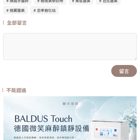
# 陳威宇醫師
# 秘境美學診所
# 東區醫美
# 台北醫美
# 推薦醫美
# 忠孝敦化站
全部留言
留言
不能錯過