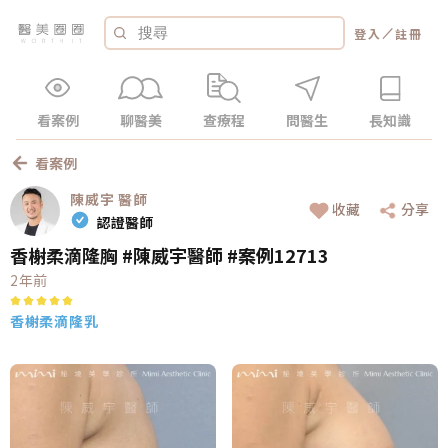
／
登入
註冊
看案例
聊醫美
查療程
問醫生
長知識
看案例
陳威宇
醫師
收藏
分享
認證醫師
香榭柔滴隆胸 #陳威宇醫師 #案例12713
2年前
香榭柔滴隆乳