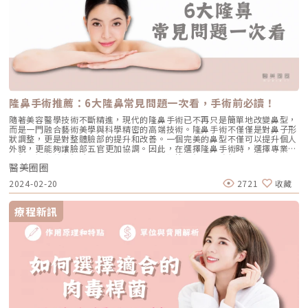
隆鼻手術推薦：6大隆鼻常見問題一次看，手術前必讀！
隨著美容醫學技術不斷精進，現代的隆鼻手術已不再只是簡單地改變鼻型，
而是一門融合藝術美學與科學精密的高端技術。隆鼻手術不僅僅是對鼻子形
狀調整，更是對整體臉部的提升和改善。一個完美的鼻型不僅可以提升個人
外貌，更能夠讓臉部五官更加協調。因此，在選擇隆鼻手術時，選擇專業的
醫師並擁有豐富經驗和精湛的技術，能夠根據每個人的臉部結構和需求，量
醫美圈圈
身定制最適合的手術方案。然而，市面上隆鼻手術這麼多，隆鼻推薦的手術
方式有哪些？隆鼻手術與微整的不同之處又是什麼？隆鼻有哪些常見問題？
2024-02-20
2721
收藏
就讓小編逐一解答。隆鼻手術與微整隆鼻的不同？挺拔的鼻型能夠使整體臉
部視覺聚焦在中心，使臉部輪廓更加立體。然而，需要留意的是，鼻子並非
越高越好，而是需要注重與其他五官的協調感以及整體臉型的和諧度。在鼻
療程新訊
部整形方面，通常有2種方式可供選擇： 療程名稱 隆鼻手術 微整型隆鼻 重
點 利用植入自體軟骨或異體材質，雕塑鼻型 填充物注射進行鼻部塑形 優勢
客製化調整山根高度和鼻翼寬度改變鼻形 能對鼻頭和鼻翼塑形 近無傷口 恢
復期短 費用親民 隆鼻手術方式該如何選擇？各項優劣勢選擇適合的隆鼻材
質是一項重要的決定，需要與醫師詳盡的討論。包括制定隆鼻手術的方式，
以及對不同材質的優缺點進行深入了解。 材質 矽膠 Gore-Tex 卡麥拉 玻尿
酸 自體骨 相容性 低 完全相容 完全相容 完全吸收 些微吸收 位移 易位移 高
度會些微降低 不易位移 量太多可能會擴散 不位移 自然度 低 高 高 高 最高
觸感 不自然 佳 佳 佳 最佳 感染率 高 低 低 低 低 莢膜攣縮 高 機率極低 機
率極低 不會 不會 縮水程度 機率極低 高 低 逐漸被吸收代謝 低 什麼情況會