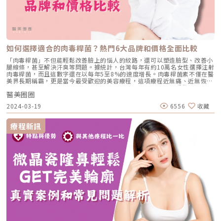
需要二次隆鼻或重修在某些情況下，必須進行重修手術，通常是受到嚴重感
染。如果植入了假體，可能需要取出並且需要休息一段時間。如果感染情況
不是很嚴重，則可以考慮使用自體組織進行重修。以往有部分手術可能會對
鼻尖或鼻孔造成過大的壓力，導致假體穿出的風險，因此可能需要進行重
修。如果發生感染或假體穿出等情況，就需要立即進行重修手術。如果發現
明顯的位置偏移，建議在2週內處理。對於一般腫脹，大約需要3到6個月的
時間才會較穩定。因此，通常建議至少要等待半年後才能看到理想的效果。
如何選擇適合的肉毒桿菌？熱門6大品牌和價格全面比較
隆鼻手術常見問答Q：隆鼻術後多久會消腫？A：隆鼻手術後第2天晚上至第
3天會出現最明顯的腫脹， 1個月後，腫脹大致就會減緩到可以接受的程
「肉毒桿菌」不但能輕鬆改善臉上的惱人的紋路，還可以塑造臉型、改善小
度。3個月左右，鼻型會更加自然，但要完全恢復並且皮膚回縮定型，可能
腿線條，甚至解決汗臭等問題。據統計，台灣每年有約10萬名女性選擇注射
需要1年左右的時間。Q：隆鼻手術會留下疤痕？A：通常會在鼻孔內部約
肉毒桿菌，而且這數字還在以每年5至8%的速度增長。肉毒桿菌素不僅在醫
0.5公分的切口，然後將植入物植入。傷口和疤痕都位於鼻孔內部，難以被
美界長期稱霸，更是當今最受歡迎的美容療程，這項療程近無痛、近無恢復
外界注意到。即使是開放式手術，也只會在鼻小柱到人中部位留下淺淡的疤
期，非常適合想要初入醫美的醫美小白。肉毒桿菌在醫美界廣受歡迎，可是
痕，如果經過良好的護理，這些疤痕能近完全恢復。Q：隆鼻手術後的瘀青
醫美圈圈
市面上琳瑯滿目的品牌，價格也高低不一，讓很多想接受肉毒的消費者面臨
多久會消退？A：大約有10至20%的患者在術後可能會出現瘀青，通常在1
到選擇障礙的困境。接下來，小編將帶大家了解目前熱門6大品牌肉毒桿菌
2024-03-19
6556
收藏
至2週內就會逐漸消退。Q：可以做出和喜歡的藝人明星一模一樣的鼻子
的比較，以及價格帶來的影響，快速掌握肉毒桿菌的相關資訊！了解肉毒桿
嗎？A：藝人明星的鼻子可能不適用於每個人，因此建議在考慮整形前，應
菌素作用原理和特點肉毒桿菌素在醫學界應用了幾十年，它的效果既安全又
該先與專業醫師討論，根據每個人整體臉型和美感來進行客製化調整。Q：
穩定。在醫美領域中，肉毒桿菌素的地位也是歷久不衰。肉毒桿菌素會依據
療程新訊
隆鼻手術後，長青春痘或粉剌可以擠嗎？A：青春痘和粉刺是皮膚狀況或內
毒性和抗原性的差異分成：A、B、Ca、Cb、D、E、F、G等，八種不一樣
分泌系統的問題，和隆鼻手術並無相關。但不建議擠壓青春痘或粉刺，因為
的血清毒素。在除皺美容領域，主要使用的是經過純化處理的A型肉毒毒素
會導致痘疤、凹洞或其他感染，最終引發其他肌膚問題的出現。Q：隆鼻手
蛋白質。肉毒桿菌是能夠阻斷神經傳導劑，在醫美上應用在改善過度緊張的
術後眼距會縮短嗎？A：隆鼻手術會在鼻子下方墊入一個假體，厚度約為0.3
肌肉。能使引起皺紋的肌肉放鬆，讓皮膚變得緊致，回復年輕狀態。此外，
至0.5公分。加上手術後會出現腫脹，一段時間內確實會產生一種拉近的視
還可用於放鬆過度發達的咬肌，使臉部線條更加柔和，塑造出小巧的V型
覺效果。然而，當腫脹消退後，皮膚會自然擴張，讓鼻子與眼睛之間的距離
臉。除此之外，肉毒桿菌素也能應用在粗壯的小腿肌肉、厚實的肩膀肌肉，
恢復原狀。儘管如此，這種視覺上的錯覺效果仍會存在，使得眼距看似接
讓腿部和肩頸恢復柔和的線條，同時也能改善痠痛問題。肉毒桿菌素適用部
近。這種視覺錯覺主要是因為鼻子變高後所產生的光學效應。延伸閱讀：隆
位及應用常見的部位包括臉部的魚尾紋、皺眉紋和抬頭紋，以及咬肌和小腿
鼻後遺症預防與應對：各項隆鼻手術的風險★溫馨提醒★小編要提醒大家，
肌等，這些部位常受到肌肉的影響而形成皺紋或肌肉過度發達。此外，肉毒
醫療並非單純的商業交易，所有的療程都伴隨著風險。因此，作為消費者應
桿菌素還可以應用在較特殊的部位，例如壯碩的肩膀，俗稱水牛肩，以及引
該謹慎選擇合適的醫療方案，以確保安全與健康。
起頭痛的顳肌，或是用於改善斜視等問題。肉毒桿菌各部位單位與費用解析
肉毒桿菌的價格通常是根據施打的單位以「U」（Unit）計算。施打多寡主
要取決於每個人想改善的問題、狀況和施打部位，不同品牌的肉毒桿菌也會
影響每個單位的價格。此外，有些醫美診所也會按照「部位」或是「單瓶」