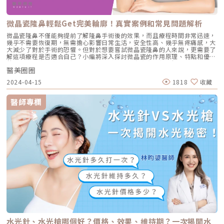
的方式來計價。以下是常見施打部位及平均劑量的肉毒桿菌價格區間，供大
家參考： 部位 U數 費用(元) 除皺(動態紋) 一個部位10至15U 2,000~3,000
咀嚼肌 雙側40至60U 6,000~10,000 拉提 雙側60至120U
微晶瓷隆鼻輕鬆Get完美輪廓！真實案例和常見問題解析
10,000~20,000 肩膀肌肉 雙側80至100U 12,000~18,000 小腿肌 雙腿
200U 20,000~36,000 腋下止汗 雙側100U 12,000~18,000 市面上肉毒
微晶瓷隆鼻不僅能夠提前了解隆鼻手術後的效果，而且療程時間非常迅速，
桿菌品牌、價格比較目前在台灣合法使用的A型肉毒桿菌素，包括來自歐美
幾乎不需要恢復期，無需擔心影響日常生活，安全性高、幾乎無疼痛感，大
的美國Botox、英國Dysport、德國Xeomin，以及來自韓國的Letybo保提
大減少了對於手術的恐懼。但對於想要嘗試微晶瓷隆鼻的人來說，更需要了
拉肉毒、Neuronox優力柔肉毒和Nabota。小編將肉毒各品牌的價格和特
解這項療程是否適合自己？小編將深入探討微晶瓷的作用原理、特點和優
色彙整，方便大家快速理解各品牌的差異：肉毒桿菌價格差異大？該如何
勢，並分析微晶瓷隆鼻與其他療程的差異，分享真實案例、解答常見問題，
選？為何肉毒桿菌在市面上價格差異大呢？原因在於不同診所的訂價以及所
醫美圈圈
讓讀者能快速了解。關於微晶瓷隆鼻和作用原理微晶瓷主要是「氫氧磷灰石
使用的肉毒桿菌品牌。只要選擇經過合法認證且符合適應部位的肉毒，療程
鈣」，又被稱為骨粉，與人體牙齒和骨骼中的成分相近。不僅可以填補凹
2024-04-15
1818
收藏
後都能獲得明顯的改善。但是需要注意的是，肉毒桿菌的準備比例以及醫師
陷，例如提升臉頰豐滿度，還可用來增強鼻樑和鼻尖的高度。微晶瓷的特點
在施打時的位置和劑量掌控都會影響最終效果。建議尋找經驗豐富、信譽良
類似於人體組織中的無機成分，也就是「生物軟陶瓷」，能夠促進膠原蛋白
好、技術優秀的醫師，這樣才能確保安全並獲得滿意的效果。★溫馨提醒★
新生，填補已經流失的膠原質，而且不容易位移。微晶瓷隆鼻屬於微針劑注
醫師專欄
小編要提醒大家，醫療並非單純的商業交易，所有的療程都伴隨著風險。因
射的方式，無需進行手術，也沒有較大的傷口，因此與傳統的開刀隆鼻相比
此，作為消費者應該謹慎選擇合適的醫療方案，以確保安全與健康。
風險非常低，完全不會留下傷疤。療程後幾乎沒有瘀青或明顯的腫脹，只有
少許因個人體質差異而出現的輕微紅腫。療程後的鼻型看起來非常自然，觸
感也很柔軟，完全沒有異物感。不僅能夠呈現出美麗挺拔的形狀，而且具有
美容填充物的柔軟自然效果，也避免了全身麻醉所帶來的風險。微晶瓷隆鼻
的特點與優勢 和人體牙齒和骨骼成分相近，因此具有極高的安全性。 2003
年榮獲歐盟安全標準CE認證，並於2006年獲得美國食品藥物管理局FDA核
准。 自2009年在台上市以來，已有逾250篇文獻證實有效性。 能夠塑造出
鼻型的高挺度，非常適合想要讓鼻型有立體感效果的人。適合使用微晶瓷的
族群 想要臉部輪廓再明顯者 希望有凸出下巴者 想要讓臉部能有更立體的變
化 想調整鼻型者 鼻樑不夠高者 期望調整鼻尖者微晶瓷隆鼻與其他療程比一
比微晶瓷隆鼻不僅療程時間快速，而且幾乎無恢復期，非常適合上班族利用
中午午休時間進行，又能立即見效。對於不敢冒手術風險的人來說，無疑是
一項理想的選擇。但相較於其他療程，究竟有何優勢？ 療程名稱 微晶瓷隆
鼻 玻尿酸隆鼻 傳統隆鼻 韓式隆鼻 材質 和人體牙齒、骨骼成分相近 相容性
高 各類玻尿酸 矽質人工鼻骨 Gore-Tex自體軟（耳）骨 療程方式 微針劑注
射 微針劑注射 開刀 開刀（二段式隆鼻） 維持時間 18到24個月 6到12個月
水光針、水光槍哪個好？價格、效果、維持期？一次揭開水