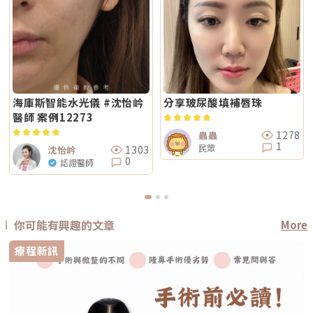
海庫斯智能水光儀 #沈怡岒
分享玻尿酸填補唇珠
醫師 案例12273
1278
蟲蟲
1
民眾
1303
沈怡岒
0
認證醫師
你可能有興趣的文章
More
療程新訊