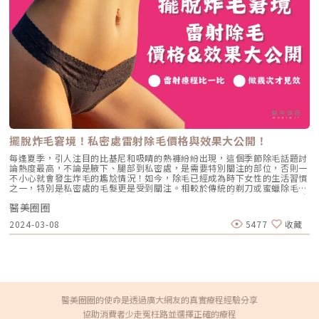
久潛伏，所以沒長過水痘的人，不會感染帶狀皰疹。一旦秋冬氣溫下降，或
是身體免疫力降低，像是：心理壓力大、受重大外傷、發燒免疫力低下
（如：血癌、淋巴癌等癌症、器官移植患者）使用影響免疫力的藥物（如：
癌症化療、放射線治療、類固醇、免疫抑制劑等）病毒就會再活化，成為帶
狀皰疹。帶狀皰疹(皮蛇)症狀有哪些？帶狀皰疹初期症狀不明顯，所以常常
有患者誤以為是肌肉、神經或腹部疼痛到其他科別就診，初期最常見的是身
體或臉部單側的症狀有：紅腫、痠麻、發癢，2-4天才會出現皮膚紅疹，接
下來會進展成水泡、再進展為膿泡，中期則會有類似燒燙傷的脫皮，最後慢
慢變乾、結痂癒合。不過最讓人困擾的，還是帶狀皰疹留下的併發症:1. 神
經痛這是最常見，因為病毒初期破壞神經，而神經的修復比其他組織要來得
慢，若疼痛持續超過 4 個月，則稱為帶狀皰疹後神經痛(post-herpetic
neuralgia，PHN)，機率隨著年紀和初期症狀的嚴重度不同，疼痛的時間可
能長達好幾個月，嚴重的人甚至會長達數年。2. 繼發性細菌感染傷口照護不
佳，或者是免疫力較低的年長者，容易導致蜂窩性組織炎。3. 眼部併發症在
擺脫炸毛窘境！私密處雷射除毛價格與效果大公開！
鼻尖、眼睛附近病毒可能蔓延至眼睛影響到三叉神經的眼支（ CNV1 ）引起
一連串眼睛疾患，如：結膜炎，角膜炎及葡萄膜（虹膜）炎等續發性細菌感
每逢夏季，引人注目的比基尼和吸睛的熱褲紛紛出現，這個季節除毛話題討
染，最嚴重可能導致青光眼及失明，所以若是侵犯到這周圍的帶狀皰疹，應
論熱度最高，不論是腋下、腿部到私密處，是需要特別關注的部位，否則一
盡速尋求眼科醫師評估。4. 排泄功能障礙長在生殖器附近的帶狀皰疹擔心影
不小心就會發生炸毛的尷尬情況！如今，除毛已經成為時下女性的生活習慣
響薦神經叢（S2 ），可能引發膀胱無力、解不小便出來，有時伴隨便秘。
之一，特別是私密處的毛髮更是受到關注。相較於傳統的剃刀或蜜蠟除毛，
（圖／杰膚美診所-李杰年醫師提供）帶狀皰疹如何治療?在治療前，李醫師
醫美「私密處除毛」的方式，不但讓痛感減緩許多，更重要的是能夠長效除
這裡首先要釐清”還有病毒活躍”、”有皮膚未癒合傷口”以及 ”患部疼
醫美圈圈
去毛髮，因此成為現代女性的首選！但市面上除毛儀器眾多，究竟私密處除
痛難耐”這三個不同的概念，因為每個人的症狀跟病程都不同，治療方式也
毛方法有哪些呢？市面上雷射除毛比較、價格小編一次全公開！私密處除毛
2024-03-08
5477
收藏
會有所不同。病毒活躍:一般免疫力不要太差的成人，通常三到五天就能重
的方式有哪些選擇？去除毛髮的方法有4種，比如最常見的蜜蠟、拔毛或者
新建立對於病毒的壓制能力，這也就是為何口服或抗病毒藥物都建議在三到
用刮刀等。然而，使用這些方法後，可能會在1到2天後看到黑頭冒出來，而
五天之內投予才能縮短病程，如觀察到紅疹範圍不再擴大，就是身體已經壓
且毛髮長出來時容易感到刺癢。如果使用的工具不乾淨，容易引起肌膚發
制住病毒的證據之一。當身體已經建立壓制病毒的免疫力之後，再投予抗病
炎，甚至可能出現色素沉澱。此外，不少女性也會發現，毛髮刮得越多，生
毒藥物的幫助相對就較小，但在免疫力低下的族群中(像是後天免疫不足症
長出的毛髮反而變得越粗。隨著美容醫學科技日新月異，現今大多人最常選
候群、癌症/化療患者或大片面積發作的患者)，抗病毒藥物的使用還是有其
用私密處除毛的方法就是雷射除毛，雷射除毛的作用原理，主要利用雷射能
必要性。《點擊看完整文章介紹》文章轉載自「杰膚美診所-李杰年醫師專
量來破壞毛囊，並讓毛囊難以再長出毛髮，以達到除毛的效果。 除毛方式
欄」
蜜蠟 除毛膏 日式除毛 雷射 除毛原理 物理拔除毛髮 化學物質溶解毛髮組織
醫美圈圈的使命是透過廣大網友的真實療程經驗分享
熱傳導對毛囊造成損害 雷射能量破壞毛囊 疼痛感 高 低 極低 低 除毛效果
協助消費者少走冤枉路並選擇正確的療程
★★ ★★ ★★★ ★★★★★ 維持效果 短 短 長 最長 優點 操作便捷 操作便