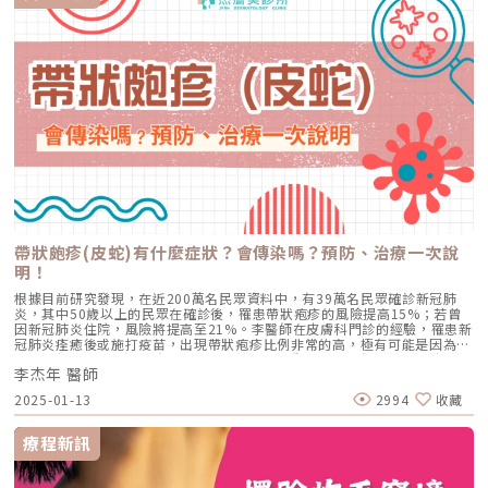
帶狀皰疹(皮蛇)有什麼症狀？會傳染嗎？預防、治療一次說
明！
根據目前研究發現，在近200萬名民眾資料中，有39萬名民眾確診新冠肺
炎，其中50歲以上的民眾在確診後，罹患帶狀疱疹的風險提高15%；若曾
因新冠肺炎住院，風險將提高至21%。李醫師在皮膚科門診的經驗，罹患新
冠肺炎痊癒後或施打疫苗，出現帶狀疱疹比例非常的高，極有可能是因為新
冠病毒與新冠疫苗過於強大，免疫系統需要出動大量免疫細胞協助製造對付
李杰年 醫師
新冠病毒的抗體，導致全身整體免疫力下降，因此讓伺機而動的帶狀疱疹病
毒，找到機會突破防線。（圖／杰膚美診所-李杰年醫師提供）究竟每個人
2025-01-13
2994
收藏
終其一生有三分之一機率得到的帶狀疱疹是什麼?它有什麼症狀?又有什麼可
怕的併發症? 今天就來跟大家說明。什麼是帶狀皰疹(皮蛇)?帶狀皰疹
（Herpes zoster）俗稱皮蛇(shingles)，是由水痘病毒（Varicella zoster
療程新訊
virus）引發的疾病，小水痘病毒首次進入身體後，會先在淋巴結複製，接
著進入肝臟、脾臟，再侵犯到全身。皮膚水泡與紅疹，通常從頭、頸部開始
出現，再蔓延到軀幹。康復之後，水痘病毒會跑進脊椎的「背根神經節」永