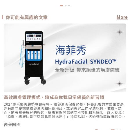
你可能有興趣的文章
More
高效肌膚管理模式，將成為你我日常保養的新習慣
2024整形醫美趨勢專題報導 – 臉部清潔保養過去，保養肌膚的方式主要是
趁著周年慶搶購臉部清潔和保養用品，或到美容工作室清粉刺、做臉。然
而，隨著醫美療程的興起，皮膚管理開始邁向科技化和系統化，讓人發現：
「原來，肌膚保養可以如此高效迅速！」換句話說，透過多功能設備結合各
種保養精華液或成分，進行全方位的皮膚清潔與煥新，儼然已是當今的一大
醫美圈圈
趨勢。深受全球愛美人士喜愛的煥膚領導品牌『HydraFacial海菲秀』真實
體現了這一趨勢，它運用專利渦漩注入技術，透過各種端頭與多款精華液，