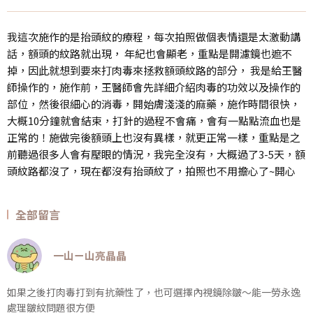
我這次施作的是抬頭紋的療程，每次拍照做個表情還是太激動講
話，額頭的紋路就出現， 年紀也會顯老，重點是開濾鏡也遮不
掉，因此就想到要來打肉毒來拯救額頭紋路的部分， 我是給王醫
師操作的，施作前，王醫師會先詳細介紹肉毒的功效以及操作的
部位，然後很細心的消毒，開始膚淺淺的麻藥，施作時間很快，
大概10分鐘就會結束，打針的過程不會痛，會有一點點流血也是
正常的！施做完後額頭上也沒有異樣，就更正常一樣，重點是之
前聽過很多人會有壓眼的情況，我完全沒有，大概過了3-5天，額
頭紋路都沒了，現在都沒有抬頭紋了，拍照也不用擔心了~開心
全部留言
一山ㄧ山亮晶晶
如果之後打肉毒打到有抗藥性了，也可選擇內視鏡除皺～能一勞永逸
處理皺紋問題很方便