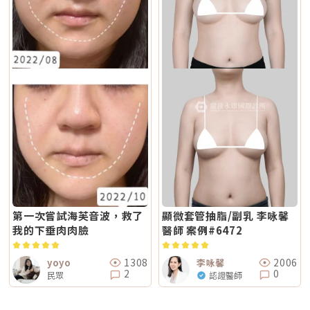
第一次嘗試海芙音波，救了
顯微套管抽脂/副乳 李咏馨
我的下垂肉肉臉
醫師 案例#6472
1308
2006
yoyo
李咏馨
2
0
民眾
認證醫師