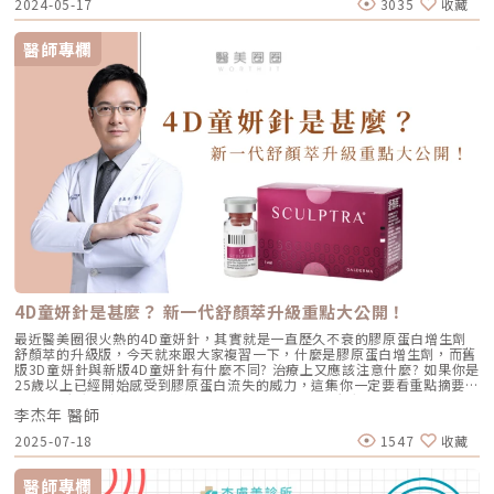
2024-05-17
3035
收藏
搭配溫和去角質、抽取清潔毛孔、注入精華液護理之經典3步驟，提供具彈
性化的客製服務，既能深層清潔肌膚，又可改善細紋、色素沉澱、毛孔粗大
等問題，讓肌膚煥然一新；新一代的旗艦機種『HydraFacial Syndeo』更
醫師專欄
進一步升級了精華液的配方，並將系統全面自動化。市場另一款熱門護膚設
備『Derma Clear黑鑽水飛梭』則以質地柔軟的矽膠探頭和360度真空水螺
旋技術擄獲人心；對消費者而言，『HydraFacial海菲秀』通常用於整體煥
膚與保濕，而『Derma Clear黑鑽水飛梭』更擅長於深層毛孔的清潔和吸
取。對於更重視保養的族群，微侵入式的水光槍和水光儀可能更符合他們的
需求；例如：『DermaShine Pro水光槍』利用AI自動感應科技，搭配9針
極細可調式針頭，允許客製化調整，包括：注射內容物、施打劑量、治療深
度等；『HYCOOX海庫斯水光機』同樣採用智能全自動注射，可定點定量精
準注入至真皮層，並搭配5針／9針多針座加速療程。『Vital Injector3』則
增添可拆卸一次性過濾系統和專利回流閥系統，可避免治療過程中注射器吸
入雜質或血液回流而遭受污染，從而提升療程的衛生安全性；同時，消費者
個人也應注意，舉凡針具型的儀器療程都應使用一次性耗材，方可避免感染
風險。如果你尋求無針、無創、無修復期的肌膚管理模式，『SEYO無針水
光槍』會是理想的選擇之一，因其使用TAD無針透皮專利技術，將含有LP3
活性成分的安瓶精華滲透肌膚，再由LP3打開肌膚間隙進入肌底，一次10分
鐘療程如同於敷了100片面膜，而且頭皮、指甲、私密處等都是適用範疇。
隨著肌膚管理日益智能科技化，未來還可在累積大數據和持續優化治療參數
4D童妍針是甚麼？ 新一代舒顏萃升級重點大公開！
下，搭配不同的護膚調理成分，提供更精準且個人化的肌膚保養體驗。立即
點擊查看「臉部清潔保養」分類連結
最近醫美圈很火熱的4D童妍針，其實就是一直歷久不衰的膠原蛋白增生劑
舒顏萃的升級版，今天就來跟大家複習一下，什麼是膠原蛋白增生劑，而舊
版3D童妍針與新版4D童妍針有什麼不同? 治療上又應該注意什麼? 如果你是
25歲以上已經開始感受到膠原蛋白流失的威力，這集你一定要看重點摘要：
0:47 3D舒顏萃與4D童妍針作用機轉是什麼？01:25 舒顏萃特色是什麼？
李杰年 醫師
03:04 4D童妍針升級重點LINE官方帳號一對一咨詢👉
https://reurl.cc/x3EQZN歡迎訂閱我的頻道👉https://reurl.cc/nY51k8關
2025-07-18
1547
收藏
注杰膚美診所FB👉https://reurl.cc/XQljva杰膚美診所官網👉
https://jfmskin.com/關注李杰年醫師FB👉https://reurl.cc/Mzk0nm杰膚
美診所地址：104台北市中山區復興北路50號2樓電話：02-8772-6625
醫師專欄