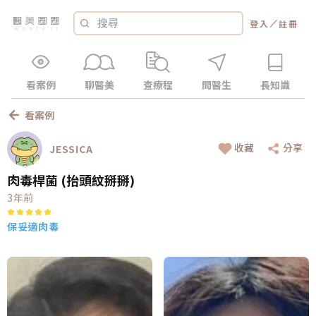
／
登入
註冊
看案例
聊醫美
查療程
問醫生
長知識
看案例
收藏
分享
JESSICA
肉毒桿菌 (抬頭紋掰掰)
3年前
保妥適肉毒