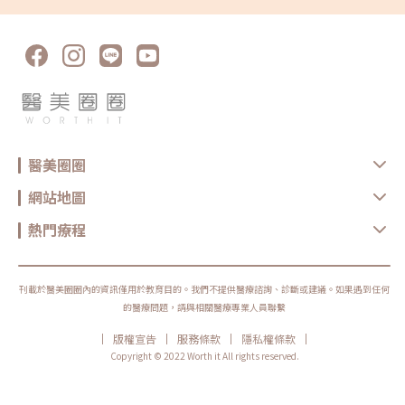
捷 改善毛髮量和粗細 除毛效果好 除毛效果好 價格低 能減緩毛髮生長速度
改善毛髮量和粗細 - - - 除毛效果最持久 缺點 痛感高 易色素沉澱 美容師操
作 專業醫師操作 易過敏、毛囊發炎 易過敏、毛囊發炎 價格較高 私密處除
毛雷射療程比一比市面上的除毛機眾多到讓人眼花撩亂，但究竟哪一種適合
私密處除毛呢？以下各項私密處除毛雷射比較，建議在接受任何療程前，請
務必與醫師充分溝通，選擇適合的療程來達到理想的效果。 療程名稱 海神
雷射 亞歷山大 脈衝光 真空 除毛原理 複合式波長作用，能將新生毛囊和深
層毛髮同時破壞 透過不同高能量光束，傳達到毛囊，並破壞毛囊生長 透過
光能產生熱能，讓生長期的毛囊達到壞死 採用真空探頭技術，接近雷射能
量，直接破壞毛囊 疼痛感 低 高 中 極低 除毛效果 ★★★ ★★★★ ★★
★★★ 維持效果 近永久 近永久 近永久 近永久 療程次數 6至10次 8至10次
10次以上 8至10次 優點 3P冷卻技術 減緩各類毛髮生長 效果溫和 多種探頭
醫美圈圈
供選擇 細毛改善效果好 - 兼具美白效果 療程時間短 - - - - 缺點 價格中等 不
適合暗沉肌膚 需較多次療程 價格較高 大範圍改善需花費較多時間 有反黑風
險 處理細毛需較多次療程 私密處雷射除毛作用原理透過雷射能量傳導至毛
網站地圖
囊，毛囊裡有黑色素的地方會吸取能量，然後把它轉化成熱能，就會破壞毛
囊細胞，毛髮的根部就會遭受破壞，最終停止生長，來達到除毛的效果。人
體的毛髮生長大致可分為3個階段，分別是生長期、退化期和休止期。只有
熱門療程
處於生長期的毛髮才會有足夠的黑色素吸收光能。這就是為什麼需要定期且
多次接受雷射療程才能達到除毛效果的主因。私密處雷射除毛價格多少？通
常根據使用的雷射儀器和療程部位不同，單次價格大約是3千到5千元左右。
相較於其他除毛方式，的確費用比較高，但是除毛效果明顯，持久性也高。
如果每個月都定期做雷射除毛，大約8個月到1年時間就可以達到永久除毛的
刊載於醫美圈圈內的資訊僅用於教育目的。我們不提供醫療諮詢、診斷或建議。如果遇到任何
效果。雷射除毛需做幾次才能見效？單次療程大約可以減少30到40%左右
的醫療問題，請與相關醫療專業人員聯繫
的毛髮量，多次療程後會逐漸達到除毛效果。因為每個人的毛髮狀況都不
同，包括粗細、濃密程度和生長速度，所以實際除毛次數會根據個人的情況
|
|
|
|
版權宣告
服務條款
隱私權條款
而定。一般來說，對於私密處雷射除毛，大約需要8到12次才能達到完全除
毛的效果。現今仍有許多女性選擇暫時性的除毛方法，像是用刮毛刀、蜜
Copyright © 2022 Worth it All rights reserved.
蠟、拔毛鉗或是脫毛膏等。但是這些方法往往帶來了許多困擾，不僅體毛很
快地長回來，還可能引起一些不良後果。尤其是私密處的皮膚更為嬌嫩，用
刮刀刮毛容易割傷皮膚，或者去坊間美容院做蜜蠟除毛可能會燙傷或撕裂皮
膚的風險。雖然雷射除毛需要由專業的醫師操作，但是使用最先進的儀器設