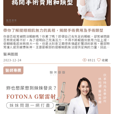
各層面的衰老問題一直都有相對應的解決方案。無論是針劑、雷射光電還是
電音波等儀器，在擁有正確治療觀念的醫師操作下，都能取得不錯的效果。
然而，隨著年齡造成的肌肉萎縮與代償，這一層的問題，直到「EMFACE菲
斯波」技術問世，才真正實現了對臉部衰老的全面解決。適用於大多數人群
的EMFACE 4D抗老治療計畫過去，我們可以把靜態美的醫學美容療程想像
成一個只有X軸和Y軸的2D平面圖。利用玻尿酸、肉毒桿菌、雷射光療和電
音波等療程，這個平面被打造成了非常完美的樣貌。然而，隨著「EMFACE
菲斯波」技術的誕生，我們不再只停留在2D平面，而是引入了Z軸，將其轉
帶你了解提眼瞼肌無力的真相，揭開手術費用及手術類型
變為360度無死角的3D動態美。這不僅突破了靜態照片的限制，也讓動態影
像中的容貌呈現得更加完美。（Emface 菲斯波讓你從2D變成3D美女｜影
你是否經常被問沒睡飽嗎？你累了嗎？即便自己有充足的睡眠，卻常被問是
音創作者必備療程）但人們會隨著時間流失膠原蛋白，因此在杰膚美診所，
否熬夜或睡不好。為了證明自己充滿活力，不得不將眼眉刻意用力往上提，
我們的追求不僅僅是讓你成為3D美女。我們更進一步，將時間因素納入考
使眼睛看起來稍微大一些，但是太刻意又顯得表情處於驚訝的狀態。眼部時
量，透過Sculptra舒顏萃（又名4D童顏針、4D童妍針）持續刺激膠原蛋白
常讓人感到疲憊無神，主要是眼部的提眼瞼肌無法提供足夠的力量，因此無
增生，幫助愛美的顧客逆轉歲月，真正實現4D的立體美。圖為李醫師擔任
法撐開眼皮，建議透過提眼瞼肌手術進行改善，可以快速找回明亮的眼神。
高德美原廠講Sculptra舒顏萃講師照片 / 圖片提供 杰膚美診所《點擊看完
醫美圈圈
或許有的讀者對於提眼肌相當陌生，接下來快速跟隨小編來科普提眼瞼肌無
整文章介紹》
力的根本原因、手術類型以及手術費用吧！關於提眼瞼肌手術提眼瞼肌主要
2023-12-24
6921
收藏
是掌控眼皮的肌肉，因此會影響每個人的雙眼皮和眼神。當提眼瞼肌無力
時，眼瞼無法自然張開，會使得雙眼大小看起來不一致，同時也給人一種疲
憊無精打采的感覺。而提眼瞼肌手術專注於調整提眼瞼肌的問題，不僅能改
醫師專欄
善眼瞼肌無力的困擾，更能讓眼神重新煥發出生動迷人的電眼。了解提眼瞼
肌無力的根本原因引起提眼瞼肌無力的主因並非僅僅與老化有關，還有眾多
因素也會造成種現象，以下介紹導致提眼瞼肌無力的成因。• 基因遺傳：
有些人天生患有提眼瞼肌不良的狀況，通常在幼童階段便能觀察到眼神顯得
疲憊，甚至會出現大小眼的現象，如果影響到視線，手術可能是解決之道。
• 年齡增長：年齡增長會讓提眼瞼肌和眼瞼板因老化而發生變化，接合處
也隨之逐漸退化，最後造成眼皮下垂的現象。• 神經問題：患者本身腦神
經受損或是使用其他藥物，都會讓提眼瞼肌無法正常發揮力量。• 外傷問
題：如果受到外力衝擊而造成提眼肌受傷，就會失去正常作用，甚至會造成
提眼瞼肌鬆脫。解析提眼瞼肌手術的類型• 縫式提眼瞼肌：透過縫合的方
式將提眼瞼肌筋膜和眼瞼板的地方固定，以解決無力問題。這項手術的優勢
在於傷口小、時間短、康復期短，且能與雙眼皮手術選擇一樣的縫合位置，