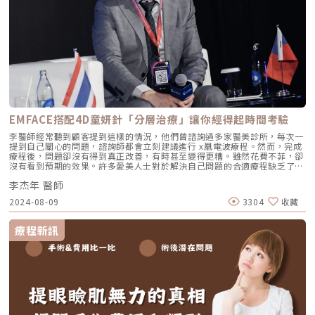
臉，還可施打在粗壯的小腿肌、厚重的肩膀肌肉上，讓腿部、肩頸恢復優雅
曲線，甚至還能改善痠痛困擾，運用的層面相當廣泛。也就是因為推出已經
有一段時間，選擇性很多，但要注意因為是施打、注射到肌膚，一定要選擇
有美國食品藥物管理局(FDA)與台灣衛福部食品藥物管理署檢驗合法認證且
適用在該治療部位的肉毒產品，才能安全享受肉毒帶來的青春感受。關鍵
2：濃度劑量、施打單位要足夠市面上很容易因為不同計價方式造成混淆、
以為撿到便宜、施打後卻沒效果的案例層出不窮！最大可能原因之一是出在
肉毒桿菌素稀釋的「濃度」，或是施打在臉上除皺的「單位數」偷工減料而
來！魏院長解釋「常聽見打皺眉紋、魚尾紋、咀嚼肌需要幾U？不同部位需
要的U數多少？其實U（Unit，或稱「IU」= International Unit）是指，肉
毒桿菌素的活性單位，也是肉毒桿菌素的施打單位數。最容易導致肉毒價格
落差的原因在於『濃度稀釋！』正常情況下，原裝瓶的肉毒桿菌素為真空的
EMFACE搭配4D童妍針「分層治療」讓你經得起時間考驗
乾燥粉末狀，施打前要加入無菌的生理食鹽水去稀釋，稀釋方式就非常重
要。標準的稀釋濃度為，各品牌的稀釋比例會依單瓶容量而有所差別，過度
李醫師經常聽到顧客提到這樣的情況，他們曾諮詢過多家醫美診所，每次一
稀釋打起來還是會有效果，但是維持時間大幅降低。稀釋不夠也不行，可能
提到自己關心的問題，諮詢師都會立刻建議進行 x凰電波療程。然而，完成
維持效果可能受影響，也容易造成前期有眉壓眼的不適。《點擊看完整文章
療程後，問題卻沒有得到真正改善，有時甚至變得更糟。雖然花費不菲，卻
介紹》文章轉載自「魏嘉宏皮膚科醫美中心-魏嘉宏醫師專欄」
沒有看到預期的效果。許多愛美人士對於解決自己問題的合適療程缺乏了
解，若再碰上以利益為導向的診所提供錯誤建議，往往會陷入兩敗俱傷的困
李杰年 醫師
境。圖為李醫師代表台灣與各國醫師分享海芙音波媚必提Ultraformer MPT
使用經驗 / 圖片來源 杰膚美診所你應該知道的「分層治療」正確觀念長年
2024-08-09
3304
收藏
投入新進醫師教育訓練以及擔任原廠認證講師的李杰年院長表示：「求美者
過去碰到治療不到位的情況，具體了解之後發現，大多數的原因都來自於過
去給予療程建議的診所缺乏「分層治療」的正確觀念」。在另一篇文章中，
療程新訊
李醫師有提到「臉部衰老是多面向的結果」，而杰膚美診所提倡的就是通過
「臉部多層次抗衰」做為所有療程規劃與建議的最高指導原則，所謂的多層
次衰老，包含以下列出的幾個面向：有些診所提供的療程建議，往往忽視了
「分層治療」的關鍵概念。李醫師在另一篇文章中提到「臉部衰老是多方面
因素的結果」，而杰膚美診所的核心理念就是根據「臉部多層次抗衰」來規
劃和建議療程。這種多層次衰老包括以下幾個方面： 骨骼/骨架：#1隨著年
紀改變的骨骼型態 肌肉層：#2長期固定表情產生的動態紋路、#3隨著年齡
造成的肌肉萎縮、代償 筋膜層：#4筋膜鬆弛並且失去緊緻度 脂肪層：#5皮
下脂肪堆積造成的肉肉臉、雙下巴 皮膚層：#6皺紋/斑點/痘痘/痘疤其實，