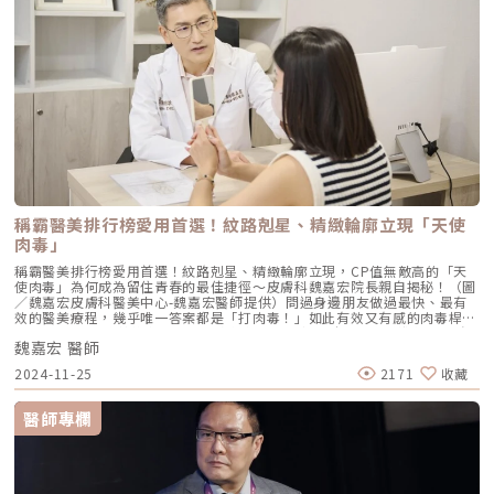
稱霸醫美排行榜愛用首選！紋路剋星、精緻輪廓立現「天使
肉毒」
稱霸醫美排行榜愛用首選！紋路剋星、精緻輪廓立現，CP值無敵高的「天
使肉毒」為何成為留住青春的最佳捷徑～皮膚科魏嘉宏院長親自揭秘！（圖
／魏嘉宏皮膚科醫美中心-魏嘉宏醫師提供）問過身邊朋友做過最快、最有
效的醫美療程，幾乎唯一答案都是「打肉毒！」如此有效又有感的肉毒桿菌
素，到了2024直接進化到可「量身訂製」的全新服務！不但精準作用在臉
魏嘉宏 醫師
上動態紋路、達到放鬆肌肉、還原肌膚的平滑緊緻，還能避開皮笑肉不笑的
僵硬感，對於熱愛用肉毒桿菌素維持青春簡直是太美好的禮物。讓人眼花撩
2024-11-25
2171
收藏
亂的醫美療程不斷推陳出新，「肉毒桿菌素」始終是醫美療程熱門指定首
選！從醫美小白到皮膚科醫師本人可都是愛用者。只是面對眾多肉毒品牌、
價格高低不一的數字陷阱，到底要怎麼挑才能省了荷包、又能獲得有效、青
醫師專欄
春緊緻的臉蛋？來自網友熱推的皮膚科魏嘉宏院長跟M編分享正確選擇肉毒
桿菌素3大關鍵！關鍵1：專業國際認證標章魏院長提到「肉毒桿菌素在醫學
美容領域上盛行超過30年以上，它主要是一種神經傳導的阻斷劑，使用在醫
美療程是治療過度活躍的肌肉，像是讓出現皺紋的肌肉部位放鬆，使皮膚緊
緻平滑、年輕；也可針對過分發達的咀嚼肌進行放鬆，恢復精緻的完美側