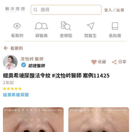
／
登入
註冊
看案例
聊醫美
查療程
問醫生
長知識
看案例
沈怡岒
醫師
收藏
分享
認證醫師
緹奧希玻尿酸法令紋 #沈怡岒醫師 案例11425
2年前
緹奧希玻尿酸