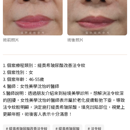
術前照片
術後照片
1. 個案療程類別：緹奧希玻尿酸改善法令紋
2. 個案性別：女
3. 個案年齡：46-55歲
4. 醫師：女性美學沈怡岒醫師
5.醫師說明：透過朋友介紹來到秘境美學診所，想解決法令紋深
的困擾，女性美學沈怡岒醫師表示屬於老化皮膚鬆弛下垂，導致
法令紋較明顯，決定施打緹奧希玻尿酸，填充凹陷部位，視覺上
更顯年輕，術後客人表示十分滿意！
# 緹奧希玻尿酸改善法令紋
# 緹奧希玻尿酸
# 法令紋