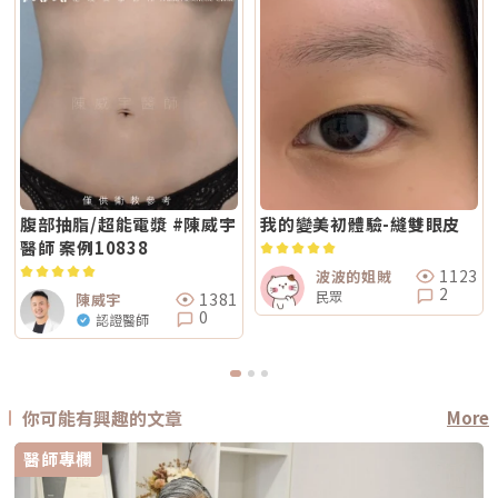
腹部抽脂/超能電漿 #陳威宇
我的變美初體驗-縫雙眼皮
醫師 案例10838
1123
波波的姐賊
2
民眾
1381
陳威宇
0
認證醫師
你可能有興趣的文章
More
醫師專欄