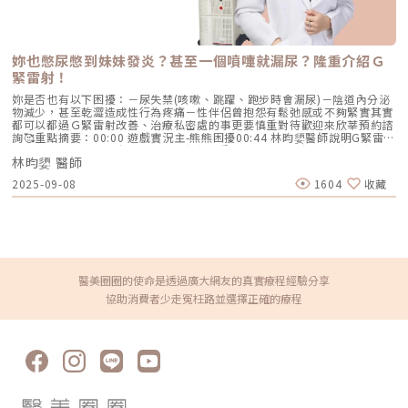
同時實現眼皮拉緊和雙眼皮形成。主要適用於輕度眼瞼下垂的患者，和考慮
同時進行縫雙眼皮手術者。• 內開式提眼瞼肌：這項手術會切除眼瞼內側
的苗勒式肌與結膜，然後再進行縫合，以提升眼皮的力量。手術優勢在於幾
乎無疤痕、傷口細小、不需拆線，有助於縮短恢復期，特別適用於中度眼瞼
下垂的情況。• 外開式提眼瞼肌：醫師會將內部的提眼瞼肌摺起或割除，
妳也憋尿憋到妹妹發炎？甚至一個噴嚏就漏尿？隆重介紹Ｇ
以提升眼瞼高度，達到防止眼皮下垂的效果。通常會與雙眼皮手術同步進
緊雷射！
行，主要是能將手術切口藏匿在雙眼皮摺痕內，適合眼瞼下垂嚴重者，甚至
還能改善贅皮和脂肪，有助於重新雕塑眼部輪廓。各項提眼瞼肌手術&費用
妳是否也有以下困擾：－尿失禁(咳嗽、跳躍、跑步時會漏尿)－陰道內分泌
比一比 手術名稱 逢式提眼肌 內開式提眼肌 外開式提眼肌 適合族群 輕度提
物減少，甚至乾澀造成性行為疼痛－性伴侶曾抱怨有鬆弛感或不夠緊實其實
眼肌無力 縫雙眼皮需求者 輕、中度提眼肌無力 無雙眼皮手術需求者 中、重
都可以都過Ｇ緊雷射改善、治療私密處的事更要慎重對待歡迎來欣莘預約諮
度提眼肌無力 割雙眼皮需求 或修皮除脂 優點 手術時間 恢復期短 幾乎無疤
詢🥰重點摘要：00:00 遊戲實況主-熊熊困擾00:44 林昀嬃醫師說明G緊雷射
恢復期短 調整眼型 重修雙眼皮 缺點 脂肪過厚或贅皮太多 將無法執行 脂肪
的特色01:07 熊熊分享G緊雷射的真實感受01:31 熊熊分享術後2週心得💻
過厚或贅皮太多將無法執行 需拆線 恢復期長 恢復期 一週內 一週內 7至14
林昀嬃 醫師
📱✉️看完後有興趣的，速洽小編詢問 ⬇️真人諮詢｜
天 手術時間 0.5至1.5小時 15至2小時 1.5至2小時 費用 5至6萬 5至6萬 6
https://lin.ee/DOX0Qme官網資訊｜https://www.newstardr.com/臉書
至8萬 提眼瞼肌手術真實案例分享以下真實呈現提眼瞼肌手術案例，提供讀
2025-09-08
1604
收藏
粉專｜https://www.facebook.com/newstardrIG看案例｜
者參考。如果你也想分享你的美麗故事或對各項療程有其他疑慮，歡迎隨時
https://www.instagram.com/newstar.fashion.beauty/緊緻抗老 林昀嬃
來醫美圈圈與我們一同探討。提眼瞼肌案例一：網友-金金大學時期開始接
醫師 醫美微整型FB粉專｜
觸外拍工作，也開始學會化妝，但是因為單眼皮+大小眼，每次都要畫粗粗
https://www.facebook.com/deargracegrace❄️緊緻抗老｜林昀嬃醫師｜
～的一大條眼線，再貼上雙眼皮貼，才可以把眼睛撐起來，可是大小眼還是
微整型女醫IG｜https://www.instagram.com/deargrace_aesthetic/免
沒辦法改善，也還是很無神…《點我看更多》提眼瞼肌案例二：網友-
付費諮詢專線：0800-267-518-欣莘時尚美學診所🚩台北市中山區長安東路
Claire Young從之前都會被誤以為看起來很想睡覺(其實沒有好嗎??)因為眼
二段63號2樓捷運松江南京站4號出口（步行約5分鐘）🚩台北市大安區忠孝
皮有點多層，可能是以前很常貼雙眼皮貼導致眼皮鬆弛，後來也只能靠化妝
東路四段54號2樓捷運忠孝復興站3號出口(步行約30秒)-▸▸歡迎合作洽談：
醫美圈圈的使命是透過廣大網友的真實療程經驗分享
讓眼睛有神一些也很羨慕那種天生雙眼皮、大眼的女生…《點我看更多》提
info@newstardr.com◂◂🔹圖片案例為本診所治療並簽署授權書同意曝光🔹
眼肌術後可能帶會來什麼潛在問題？此手術通常被視為安全療程，因為只有
協助消費者少走冤枉路並選擇正確的療程
任何治療效果皆因人而異，須由醫師當面與您溝通並進行評估
涉及到眼皮周圍的皮膚和肌肉。只要術後妥善照護好傷口，大多不會引起感
染或其他較嚴重的問題。大多數的問題都與眼部外觀有關，比如會出現提眼
效果不夠顯著，眼珠仍被遮蔽太多，或者兩眼的眼皮高度不一，造成明顯大
小眼現象。值得慶幸的是，這些問題通常並不難解決。只要在術後的3至6個
月內進行調整，即可獲得解決。如果術後發現瞼肌力量明顯不足，建議需要
考慮選用其他療程方式。