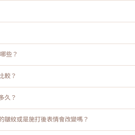
有哪些？
酸比較？
持多久？
哪邊的皺紋或是施打後表情會改變嗎？