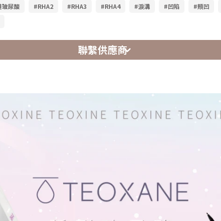
鏈玻尿酸
#RHA2
#RHA3
#RHA4
#淚溝
#凹陷
#頰凹
聯繫供應商