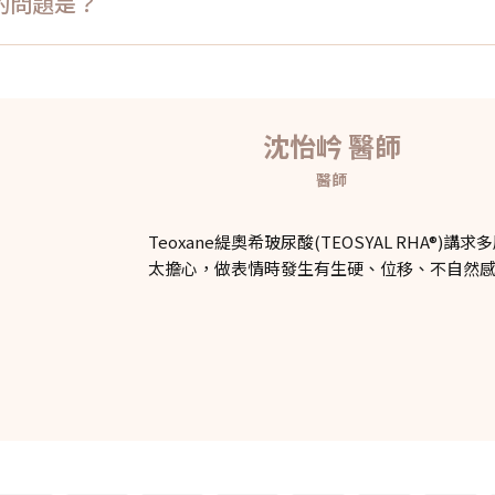
」的問題是？
沈怡岒 醫師
醫師
Teoxane緹奧希玻尿酸(TEOSYAL RHA
太擔心，做表情時發生有生硬、位移、不自然