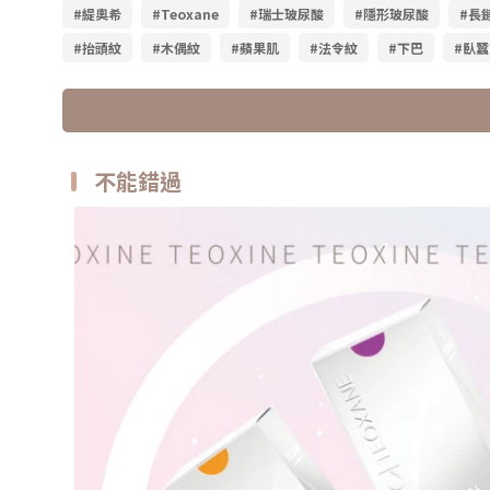
#緹奧希
#Teoxane
#瑞士玻尿酸
#隱形玻尿酸
#長
#抬頭紋
#木偶紋
#蘋果肌
#法令紋
#下巴
#臥蠶
不能錯過