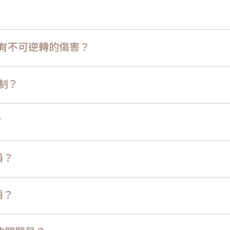
會有不可逆轉的傷害？
限制？
？
項？
項？