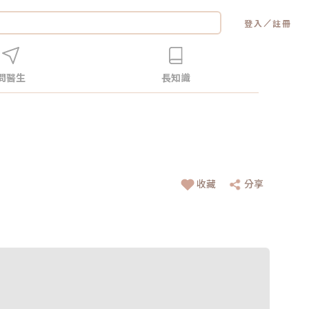
／
登入
註冊
問醫生
長知識
收藏
分享