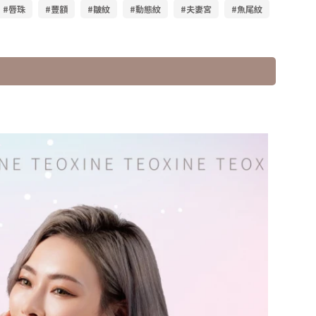
#唇珠
#豐額
#皺紋
#動態紋
#夫妻宮
#魚尾紋