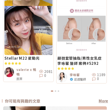
Stellar M22 星動光
顯微套管抽脂/男性女乳症
李咏馨 醫師 案例#5292
valerie x 鴨
2081
鴨
1189
李咏馨
0
0
民眾
認證醫師
你可能有興趣的文章
More