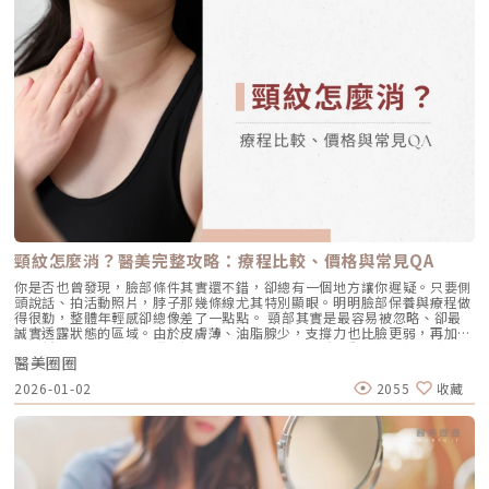
頸紋怎麼消？醫美完整攻略：療程比較、價格與常見QA
你是否也曾發現，臉部條件其實還不錯，卻總有一個地方讓你遲疑。只要側
頭說話、拍活動照片，脖子那幾條線尤其特別顯眼。明明臉部保養與療程做
得很勤，整體年輕感卻總像差了一點點。 頸部其實是最容易被忽略、卻最
誠實透露狀態的區域。由於皮膚薄、油脂腺少，支撐力也比臉更弱，再加上
長期低頭使用手機與電腦的折疊壓力，水平頸紋、垂直動態紋、甚至鬆弛型
醫美圈圈
「火雞脖」都可能提早出現。當紋路在放鬆狀態下仍清晰可見，單靠保養品
往往只能維持滋潤，卻很難真正把紋路「推回去」。 我們一次釐清：頸紋
2026-01-02
2055
收藏
到底是怎麼形成的、你屬於哪一種頸紋類型、不同醫美療程各自擅長改善什
麼、需要做幾次才會有感、維持期與費用怎麼評估，以及術後照護與常見
QA。頸紋為什麼會出現？不是老化而已，還有「科技脖」在作怪很多人以
為頸紋是年紀到了才會有，但臨床上越來越常見的是：年輕族群也有頸紋，
而且形成速度很快。原因在於頸部本來就屬於「先天條件比較吃虧」的部
位，皮膚更薄、油脂腺更少、保水力弱，再加上日常反覆折疊，如低頭、轉
頭、說話吞嚥，很容易把紋路「折成固定線」。更精準地說，頸紋通常不是