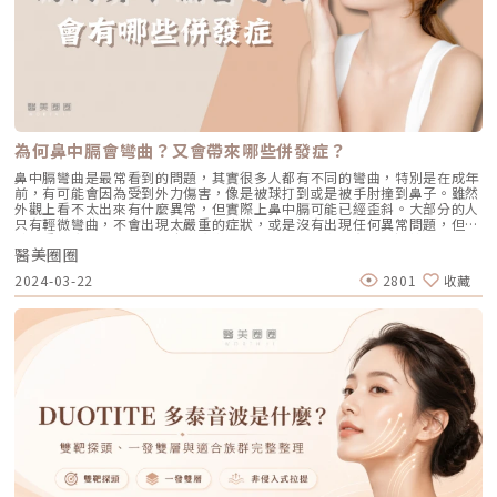
產後身體需要充足的營養來修復和恢復健康，但許多媽媽在照顧寶寶的同
須靠醫師技術拿捏3.垂直動態紋型：說話、用力、吞嚥時更明顯外觀特徵：
時，往往忽略了自身的營養需求。如果缺乏足夠的鐵質、鋅、蛋白質，掉髮
紋路偏垂直或斜向 放鬆時不一定很深，但做表情、說話或用力時變明顯 常
情況可能會更加嚴重。因此，平時要注意飲食均衡，必要時可以諮詢醫師，
見於「脖子看起來緊繃、線條硬」的人常見成因：肌肉牽動（例如頸闊肌）
補充適合的營養素。4. 迅速回到回到原本身材曲線大多數的媽媽們，都希望
造成的動態紋路與線條感。常見策略： 肉毒桿菌：重點是「放鬆過度牽
產後能迅速回到產前的身材曲線。雖然大家都希望能迅速減重，但切勿依賴
動」，讓動態紋路不再那麼容易被拉出來 搭配能量治療（電波/音波）：若
藥物或極端節食等不健康的方法來達成目標。這些方式雖然可能短期內看似
同時有鬆弛或膚質問題，單做肉毒可能只能改善動態，外觀仍不夠平整評估
有效，但實際上卻可能對身體造成嚴重的傷害。在急速減重的過程中，體內
必須更精準：因為頸部牽涉吞嚥與聲音肌群，劑量與位置需要專業醫師評估
的營養攝取不足，可能導致頭髮無法獲得所需的養分，進而出現大量掉髮的
4.鬆弛型老化：紋路之外，整體下垂更明顯外觀特徵： 不只看到紋路，整體
情況。5. 產後焦慮症無論是產前還是產後的壓力與負面情緒，都可能促使身
會覺得「頸部皮膚鬆、線條垮」 常合併下顎緣不清楚、火雞脖感、頸部輪
體釋放壓力荷爾蒙，這會加速頭髮進入休止期。此外，媽媽若長期感到緊
為何鼻中膈會彎曲？又會帶來哪些併發症？
廓變厚 有時你以為是「紋」，其實是鬆弛造成的皮膚堆疊常見成因：皮膚
張，頭皮的血液循環可能受到影響，讓掉髮問題更加嚴重。許多新手媽媽的
與筋膜支撐力下降，合併脂肪與組織下垂，屬於結構型老化表現。常見策
焦慮不僅來自於對新生兒的擔心，也包括對自身狀態的焦慮。新手媽媽必
鼻中膈彎曲是最常看到的問題，其實很多人都有不同的彎曲，特別是在成年
略： 電波／音波拉提（非侵入式）： 以緊緻與提升為主，改善的是整個頸
看！如何改善產後掉髮？產後掉髮是許多新手媽媽常見的煩惱，通常在生產
前，有可能會因為受到外力傷害，像是被球打到或是被手肘撞到鼻子。雖然
部輪廓，而非單條紋路。適合中度鬆弛、尚有彈性者。 複合式治療（微侵
後幾個月開始變得明顯。雖然這是雌激素變化造成的自然現象，但有些生活
外觀上看不太出來有什麼異常，但實際上鼻中膈可能已經歪斜。大部分的人
入）： 若同時存在深水平頸紋，會建議「緊緻＋微量填補」一起進行，讓
習慣、護理技巧以及醫美療程可以幫助緩解掉髮情況。讓我們一起來看看如
只有輕微彎曲，不會出現太嚴重的症狀，或是沒有出現任何異常問題，但少
結構與表面平整度同步改善。 侵入式手術評估：天鵝頸手術／頸部拉皮：
何有效改善產後掉髮！1.醫美生髮療程在生髮療程的初期，通常會先從生髮
數嚴重者會出現鼻塞、頭痛等病徵。尤其是如果本身就有鼻子過敏，鼻塞的
當鬆弛程度高、火雞脖明顯、下顎線幾乎消失時，非侵入式療程通常只能局
水開始。如果想要獲得更明顯的效果，可以諮詢皮膚專科醫師，是否適合進
醫美圈圈
情況可能會更為嚴重。長期鼻塞會影響睡眠品質，容易導致黑眼圈，甚至可
部改善，未必能達到期待效果。此時應由醫師評估是否適合進行俗稱的「天
一步的進階療程。包括INDIBA英特波、PRP頭皮注射、Tixel提可塑、LLLT
能引發睡眠呼吸中止症。究竟為何鼻中膈會彎曲呢？引起彎曲的原因是什
鵝頸手術」，透過重新定位皮膚與深層筋膜，重建整個頸部線條與輪廓。天
2024-03-22
2801
收藏
生髮雷射等。-INDIBA英特波：運用電容電阻技術，透過448kHz的專屬頻
麼？又有哪些併發症？有解決的方法嗎？小編一一來為讀者解說。什麼是鼻
生頸紋比較深怎麼辦？不是你保養不夠，而是結構一開始就不同部分人群其
率來促進身體細胞的離子交換。這種方法能有效促進細胞再生，並活化毛囊
中膈位於兩邊鼻腔之間的隔板，主要以黏膜包覆軟骨和硬骨所構成，擁有3
實從年輕時頸部就有明顯紋路，無論怎麼保濕、防曬、少低頭，頸紋依舊存
細胞，同時增進血液循環，使毛囊能吸收到充足的營養，可以有效提升頭髮
種作用：調整鼻腔內氣流、支持鼻腔內黏膜、外鼻。當鼻中膈彎曲時，就表
在。這類型常被誤以為是保養沒做好，事實上，問題並不在於勤不勤勞，而
的強度與健康。-PRP頭皮注射：透過抽取患者的血液並利用離心機分離出
示分隔板出現了彎曲或變形。造成彎曲的原因可能是先天性的，也就是從出
是結構本來就不同。所謂「天生型頸紋」，多半與以下幾個因素有關： 皮
高濃度的PRP（血小板豐富血漿），再將其注射到掉髮區域，PRP中的生長
生時鼻腔發育不正常所導致，或者是後天受到外力傷害的影響。引起鼻中膈
膚結構較薄、支撐力不足：膠原與彈力網絡密度天生偏低，即使年紀不大，
因子能有效促進毛髮生長。因為PRP來自於患者自身，所以感染風險極低，
彎曲的原因 先天因素：有部分的人先天就有鼻中膈變形的問題，主要有可
也容易形成固定摺痕。 頸部活動角度大：有些人頸部活動度高，轉頭、低
並且能促進血管再生，進一步改善髮量和髮質。-LLLT生髮雷射：低能量光
能在胎兒期發育不完全所造成的狀況。 外力傷害：外力傷害如撞擊鼻部就
頭幅度本來就大，皮膚長期在同一條線反覆折疊。 骨架與脂肪分布差異：
波能促進毛囊內粒腺體生成ATP，為毛髮提供能量，促進生長。不同波長的
會發生鼻中膈彎曲。 鼻塞因素：如果長時間都處於鼻塞的狀況，會改變呼
下顎與頸部交界角度較銳利的人，皮膚張力集中，更容易留下水平紋。這一
LLLT光波有不同效果：藍光平衡油脂，紅光提升能量供應，紅外光改善血液
吸產生的負壓，引起鼻中膈發生變化 年紀增長：年紀增長也是彎曲的原因
型頸紋的關鍵在於：保養只能維持狀態，卻很難真正把「既有的結構折痕」
循環。建議搭配居家生髮帽和定期進行診所的LLLT療程，以達到最佳的生髮
之一，鼻中膈會變的鬆弛、萎縮，最後導致彎曲。 其他原因：彎曲的原因
抹平。因此治療策略會和一般老化型頸紋不同，重點不只是緊緻，而是「重
效果。-Tixel提可塑：Tixel運用鈦合金探頭的熱力點陣技術，瞬間加熱治療
可能和鼻竇炎、息肉、鼻甲生長、鼻粘膜萎縮、先天軟骨不正常等。鼻中膈
建平整度與支撐力」。臨床上常見的處理方式包括： 玻尿酸微量結構填
區域，形成微小傷口，促進生長因子的釋放，並幫助生髮液和精華液的吸
彎曲可能帶來的病徵 鼻塞、呼吸不順、總是張嘴喘氣 嘴巴乾燥、容易有
補：針對天生較深的水平紋，採少量、多點、分層填補，讓紋路邊緣平順，
收，進而促進周圍毛髮的生長。2.營養均衡與頭髮健康適當補充營養素能促
痰、牙齒不整齊 經常流鼻血、容易坐立不安、黑眼圈 常常頭痛、頭暈 打鼾
而不是單純把線撐高。 搭配膠原刺激療程（如電波）：在平整之後，強化
進頭髮健康，增強韌性和光澤。蛋白質有助於修復受損髮絲，omega-3 脂
或睡眠呼吸中止、難以集中注意力鼻中膈彎曲的潛在併發症如果長時間忽略
頸部整體彈性，避免只平一時、不耐久。 避免一次到位的錯誤期待：天生