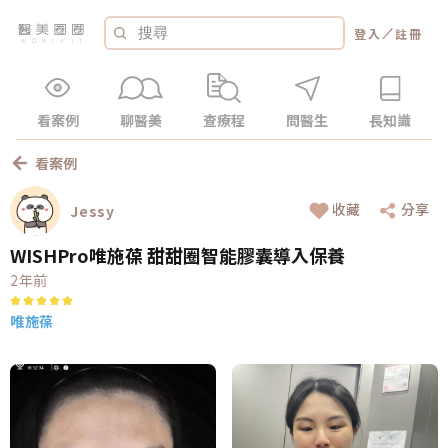
／
登入
註冊
看案例
聊醫美
查療程
問醫生
長知識
看案例
收藏
分享
Jessy
WISHPro唯施葆 甜甜圈智能膠囊導入保養
2年前
唯施葆