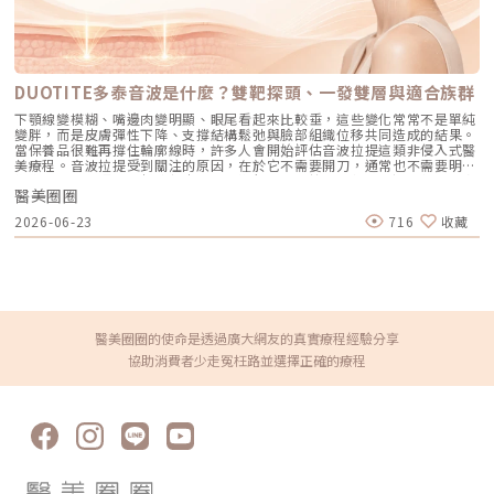
肪酸則讓頭髮柔順。維他命B群、維他命E和鋅等營養素同樣重要。3.適度的
鼻中膈彎曲的症狀，可能會造成嚴重的併發症，建議有以下病徵者應儘早尋
型頸紋通常需要「階段式修正」，以自然為目標，而不是一次做到完全消
休息與放鬆照顧嬰兒會讓媽媽們的生活作息顛倒，容易感到身心疲憊。建議
求醫師治療。 睡眠呼吸中止症 時常流鼻血 長期喉嚨不適 氣管發炎 長期患
失。醫美消除頸紋有哪些方式？七大主流療程一次看頸紋並非單一原因造
媽媽們在照顧新生兒的同時，利用空閒時間休息或進行適度運動，並和伴侶
有鼻子腫脹 患有鼻窦炎 中耳發炎 睡眠時呼吸暫停解決鼻中膈彎曲的方法如
成，因此在臨床上很少只靠一種療程解決。醫師會依「紋路深度＋形成原因
共同分擔育兒責任，確保獲得足夠的睡眠以補充體力。4.輕柔清潔頭皮洗頭
果有鼻中膈彎曲卻沒有發生其他症狀，那就沒必要太在意。但如果開始感到
＋是否伴隨鬆弛或肌肉牽動」來設計複合式治療策略，讓改善更自然、維持
的時候，要輕柔對待頭皮，避免用力揉搓或拉扯。建議使用指腹輕輕按壓，
不舒服，特別是鼻塞的症狀，通常會以抗組織胺成分的藥物或是噴劑。不
更久。當頸紋不再只是「幾條線」，而是整體皮膚下垂、下顎線消失、火雞
不要用指甲去刮傷頭皮，這樣就能讓頭髮和頭皮得到適當的清潔。5.選擇適
過，藥物僅能暫時緩解輕微症狀，主要是讓呼吸順暢，無法徹底改變鼻中膈
脖感明顯時，這類型通常已進入結構型老化階段。此時，單靠電波或填補往
DUOTITE多泰音波是什麼？雙靶探頭、一發雙層與適合族群
合的水溫使用過熱的水洗頭可能會引起頭皮發炎和乾燥，加重掉髮問題；而
彎曲，要徹底解決問題，就需要考慮手術矯正。 傳統鼻中膈鼻道成型手
往只能局部改善，醫師會開始評估是否適合進行俗稱的「天鵝頸手術」，也
用冷水則會使血管收縮，影響頭皮的血液循環。因此，建議選擇適中的水溫
術：手術時，醫師會在鼻中膈的末端開約1公分大小的切口，然後將彎曲的
下顎線變模糊、嘴邊肉變明顯、眼尾看起來比較垂，這些變化常常不是單純
就是頸部拉皮療程。天鵝頸並非只處理紋路，而是重建整個頸部與下顎線的
來洗髮，這樣可以減少對頭皮的傷害。6.必備護髮產品潤絲和護髮產品能為
軟骨剝離出來，利用 L 型的支撐軟骨，以維持鼻子的結構。通常是一次性的
變胖，而是皮膚彈性下降、支撐結構鬆弛與臉部組織位移共同造成的結果。
輪廓結構，讓頸部線條回到俐落、修長的狀態，這也是它能在短期內帶來最
頭髮補充必要的水分和營養，改善乾燥和受損的髮質，讓頭髮更順滑，減少
手術，這樣就可以改善下鼻甲肥厚的問題。此外，醫師會診斷是否有其他問
當保養品很難再撐住輪廓線時，許多人會開始評估音波拉提這類非侵入式醫
大視覺改變的原因。消除頸紋價格怎麼看？別只問「一發多少錢」頸紋牽涉
因拉扯造成的掉髮風險。7.寬齒梳的優勢和細齒梳相比，寬齒梳可以更有效
題，例如鼻肉肥大、舌根肥厚或鼻閥狹窄，讓每種症狀進行精準治療，徹底
美療程。音波拉提受到關注的原因，在於它不需要開刀，通常也不需要明顯
到結構、膚質、肌肉與鬆弛程度，因此真正合理的報價，是以「整個頸部狀
地減少梳理過程中對頭髮的損傷，讓梳理變得更加溫和。建議媽媽們先從髮
解決鼻塞的問題。 微創內視鏡手術：使用內視鏡直達彎曲的部位進行手
恢復期，能依照不同部位與皮膚層次進行緊緻、拉提規劃。不過，每一台音
態」來評估。實際費用通常會由以下四個層面共同決定：1.頸紋數量與深度
尾開始梳理，解開打結的地方，然後再從髮根往髮尾梳，這樣可以避免用力
術，將鼻中膈彎曲來進行矯正，徹底改善鼻塞的問題。這種手術方法不但降
醫美圈圈
波設備的探頭設計、治療模式與適合部位都不完全相同，施作前仍需要先了
有些人只有一兩條淺紋，有些人則是多條固定紋、甚至合併鬆弛或火雞脖
過大，避免不小心扯掉頭髮。8.避免染燙髮和選擇寬鬆髮圈在這段期間，除
低出血，加速傷口恢復，還能保留鼻部黏膜功能並降低痛感。相較於傳統手
解療程特色與限制。本文將整理 DUOTITE 多泰音波的作用原理、雙靶探頭
感。紋路越多、越深，所需的填補劑量、能量強度與療程次數自然越高，價
了盡量避免染燙和做特殊髮型外，建議綁頭髮時不要使用橡皮筋，可以選擇
2026-06-23
716
收藏
術，微創內視鏡手術出血量較少，手術時間短，通常在1小時內可以完成，
特色、4 種治療模式、適合族群、效果時間、恢復期與術前術後注意事項，
格也會呈倍數成長。2.選擇的療程類型與材料 玻尿酸、肉毒桿菌：會依品
較寬鬆的髮圈或髮夾。也要注意不要把頭髮綁得太緊，這樣可以減少掉髮的
患者可以快速恢復體力，很快就能回到正常生活。 功能性鼻整形：如果彎
幫助你在諮詢前先建立基本概念，避免只看價格或熱門療程就做決定。
牌、交聯度與劑量計價 電波、音波、雷射：依儀器等級、能量發數與施作
風險。9.指腹輕柔按摩透過按摩頭皮，可以促進血液的循環，能激活毛囊並
曲的狀況已經嚴重到鼻部整體外觀，甚至看起來歪斜，並且還伴隨著嚴重鼻
DUOTITE 多泰音波是什麼？DUOTITE 多泰音波是高強度聚焦超音波系統，
範圍計算 天鵝頸手術：屬手術等級，會包含醫師費、麻醉、恢復照護等成
刺激毛髮生長。建議可以用指腹輕輕按摩頭皮，並搭配護髮油來保濕，這樣
塞情況時，醫師可能會考慮進行功能性鼻整形手術。透過開放式手術重建鼻
屬於非侵入式療程。主要透過聚焦式超音波，將能量傳遞到皮膚下方特定深
本 不同療程的成本結構差異極大，無法用單一標準比較。3.是否採用複合式
可以有效減少產後掉髮的情況。面對產後掉髮這個困擾，別忘了保持良好的
部，或者將鼻中膈取下並進行全面重建，然後再重新植回鼻部。利用這種方
度，讓熱能作用於目標組織，協助肌膚緊緻與拉提。音波拉提不是只處理皮
療程多數非侵入與微侵入型的頸紋改善，幾乎都不是只做一種療程，而是依
護髮習慣和適當的休息、攝取均衡飲食、正確的洗髮方式，以及一些簡單的
式，不但可以改善鼻中膈彎曲的問題，將徹底調整內部結構，也能直接對鼻
膚表面，而是從不同層次去評估鬆弛與支撐問題。當皮膚彈性下降、深層支
紋路成因組合「填補＋緊緻」或「緊緻＋肌肉放鬆」等策略，讓紋路平整的
按摩，都能幫助你改善頭髮狀況。最重要的是，給自己一些時間和耐心，因
部整體外形調整。鼻中膈彎曲是非常普遍的問題，很多人可能都曾有過類似
撐變弱，臉部線條就可能開始往下走，像是下顎線變模糊、頦下鬆弛、眼周
同時，也能延長維持時間。只有在進入侵入性手術等級（如天鵝頸手術）
為每個人的恢復速度不同。照顧頭髮的同時，也要記得給自己一些愛護和放
的困擾。但如果情況嚴重，甚至可能影響到睡眠品質，造成睡眠障礙，建議
看起來比較疲態等，都可能與老化造成的支撐改變有關。多泰音波可用於眉
時，才可能以單一療程處理整體結構問題。這類複合式方案看似單次金額較
醫美圈圈的使命是透過廣大網友的真實療程經驗分享
鬆，讓自己在這段過程中保持輕鬆愉快的心情。相信只要堅持下去，健康亮
這種情況，必須盡早尋求醫師診治。只有透過適當的治療，才能遠離鼻部疾
眼拉提、鬆弛的頦下拉提，以及改善側腹、下腹和大腿皮膚緊緻度。也就是
高，但若只單項反覆嘗試，往往效果有限、補打頻率更高，長期下來反而增
麗的頭髮就會回來，讓你重拾自信！
協助消費者少走冤枉路並選擇正確的療程
病的苦惱，重新獲得良好的生活品質。因此，不論是為了健康還是舒適的睡
說，它除了可評估用於臉部輪廓與眉眼周圍，也能依照醫師判斷，應用於部
加總花費。4.維持期與長期規劃有些療程屬於短期型，需要每半年補強；有
眠，重視並及早處理，讓身心都能獲得充分的休息。★溫馨提醒★小編要提
分身體皮膚緊緻需求。近期 DUOTITE 多泰音波也因藝人孫淑媚代言受到高
些則屬結構型，維持年限較長。若只看單次價格，容易忽略「一年、三年、
醒大家，醫療並非單純的商業交易，所有的療程都伴隨著風險。因此，作為
度討論，讓更多人開始注意這項音波療程。不過，是否適合施作，仍不能只
五年下來的總成本」。術後保養三重點，決定頸紋改善成效的一半很多人以
消費者應該謹慎選擇合適的醫療方案，以確保安全與健康。
看代言或熱門程度，重點還是要回到個人皮膚條件、鬆弛程度與醫師評估。
為療程結束就萬事 OK，但在頸紋治療中，術後照護往往直接決定效果能維
多泰音波特色一：Duo Care 雙靶探頭，一發雙層DUOTITE 多泰音波具備
持多久。不論是玻尿酸、肉毒、電波或雷射，只要照護做錯，紋路很容易在
Duo Care 4.5-3.0 雙靶探頭。探頭可對應 3.0mm 與 4.5mm 雙層深度，
短時間內「打回原形」。1.保濕一定要做足：乾燥會把細紋全部放大頸部天
讓醫師在規劃療程時，可以針對不同層次進行能量安排。一般來說，
生油脂腺少，治療後更容易暫時性乾燥。若保濕不足，原本已被改善的細紋
3.0mm 常被用於真皮深層與皮下組織附近的緊緻規劃，4.5mm 則常被用
會因缺水再次顯現，讓人誤以為療程沒效。建議選擇質地清爽但鎖水力佳的
於較深層支撐結構的拉提規劃。當臉部開始出現鬆弛、下顎線模糊、嘴邊肉
頸部或臉部保濕產品，早晚確實塗抹，必要時搭配濕敷，加速皮膚穩定。2.