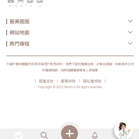
下垂或頦下線條鬆散時，單純處理表皮通常不夠，必須從不同層次一起評
防曬不能省：頸部每天都要擦紫外線會加速膠原分解，是造成頸紋復發與老
估，才有機會讓輪廓看起來更自然。所謂「一發雙層」，可以理解成在同一
化的最大元凶之一。術後一旦忽略防曬，即使前端療程做得再好，效果也會
次治療規劃中，同時考量淺層緊緻與深層拉提。但要注意的是，這不代表每
快速打折。出門前務必將防曬範圍從臉一路延伸到鎖骨上緣，讓頸部真正被
個人都需要同樣能量、同樣條數或同樣深度。臉薄、脂肪少、皮膚敏感的
保護。3.避免長時間低頭：姿勢比你想像更關鍵多數頸紋都是「折出來
醫美圈圈
人，和臉部脂肪較厚、鬆弛較明顯的人，適合的打法會完全不同。多泰音波
的」。若治療後仍維持長時間低頭滑手機、看電腦的姿勢，等於每天不斷在
特色二：4 種模式，依部位客製化調整DUOTITE 多泰音波的 Duo Care 探
原本的位置重複折疊，紋路自然容易回來。建議調整螢幕高度、使用手機時
頭具備 4 種治療模式，包含 Dot-Dot、Dot-Linear、Linear-Dot、Linear-
把裝置抬高到視線水平，讓頸部保持自然伸直，這會比任何昂貴保養品都更
網站地圖
Linear。這樣的設計讓醫師能依照治療部位、拉提方向與組織條件，調整能
有用。消除頸紋常見問題 QA以下最常見五個問題，幫你一次釐清對頸紋療
量作用方式。Dot 可以理解為點狀聚焦，Linear則偏向線性排列。不同模式
程的迷思與期待。Q1：頸紋可以完全消失嗎？多數情況下，頸紋的目標是
並不是誰比較好，而是要看適合用在哪裡。例如有些區域需要更精細地堆疊
熱門療程
「明顯改善」而非「永久消失」。因為頸部每天仍會活動、折疊與受紫外線
能量，有些區域則需要順著輪廓方向規劃拉提線條。這也是為什麼音波療程
影響，即使療程讓紋路變平滑，只要生活習慣與保養沒有同步調整，紋路仍
不只是「打一打」而已，治療經驗、部位判斷與能量控制都會影響最後效
可能逐漸再出現。因此，醫師通常會以「改善幅度＋維持策略」為主要治療
果。對消費者來說，不一定要完全記住每一種模式的技術差異，但可以在諮
目標，而非一次到位。Q2：幾歲適合開始做頸紋療程？頸紋的處理時機不
詢時詢問醫師：我的問題主要是鬆弛、脂肪、凹陷，還是支撐不足？這次治
是看年齡，而是看「放鬆狀態下是否已經看得見紋路」。若只有低頭時出
療會打哪些層次？重點會放在下顎線、頦下、眉眼，還是口周附近？這些問
刊載於醫美圈圈內的資訊僅用於教育目的。我們不提供醫療諮詢、診斷或建議。如果遇到任何
現，屬於早期型態，可先以保養與非侵入式療程維持；一旦平視就能看到固
題比單純問「要打幾條」更重要！多泰音波特色三：Dot Care 細部探頭，
定線條，就代表結構已開始改變，應及早諮詢醫師規劃治療策略。Q3：做
的醫療問題，請與相關醫療專業人員聯繫
適合精細區域評估除了 Duo Care 雙靶探頭，DUOTITE 多泰音波也有 Dot
完會不會看起來很假？只要採取「少量、多點、分層」的填補原則，並搭配
Care 探頭。Dot Care 的特色是可用於較細緻、曲線較多或需要局部調整的
緊緻型能量治療，頸部線條通常會呈現自然平順的狀態，而不是僵硬或不連
|
|
|
|
版權宣告
服務條款
隱私權條款
區域，例如眉眼周圍、輪廓邊界、嘴唇周圍或局部細節。臉部不是平面，每
貫。真正容易顯得不自然的，反而是一次填補過多或只處理單條紋路、忽略
個人的骨架、脂肪分布與皮膚厚度都不同。像眼周、眉尾、口周或下顎線邊
整體結構的做法。Q4：只打玻尿酸可以嗎？如果你的問題只是單純的凹陷
Copyright © 2022 Worth it All rights reserved.
緣，本來就比臉頰大面積區域更需要精準處理。如果能依照不同部位選擇探
水平紋，少量玻尿酸確實能帶來明顯改善；但一旦合併皮膚鬆弛或彈性流
頭與能量模式，治療規劃通常會更細緻，也更能避免不必要的刺激。不過，
失，單純填補往往只能短期平整，維持度有限。這類情況下，醫師多半會建
眼周與神經分布區域本身較敏感，並不是所有位置都能施作。仿單也提醒應
議搭配電波、音波等緊緻型療程，讓結構一起被重建。Q5：做完多久可以
避免超音波直接接觸眼睛，下顎緣附近也有需要避開的非治療區。因此，這
看到效果？需要幾次？不同療程的「發酵時間」差異非常大，不能用同一標
類細部治療更需要由熟悉臉部解剖與能量設備的醫師評估。DUOTITE 多泰
準看待。1.玻尿酸填充、肉毒桿菌：多半在數天至一週內就能看到視覺改
音波有哪些探頭？從淺層緊緻到深層拉提的分層規劃做音波拉提時，很多人
善，屬於短期立即型效果。2.電波、音波、雷射、微針等能量或膚質型療
會先問「要打幾條？」但其實比條數更重要的是：能量打在哪個層次、用什
程：需要時間刺激膠原蛋白新生，通常在 2～4 週後開始逐漸感覺頸部線條
麼探頭、適不適合自己的皮膚條件。因為臉部不是單一厚度的平面，眼周、
變平順、彈性提升，常需依膚況安排 1～3 次以上。3.侵入性手術（如天鵝
臉頰、下顎線、頦下與身體部位的皮膚厚度、脂肪量與支撐結構都不同，治
頸手術／頸部拉皮）：外觀改變在術後腫脹消退後即相當明顯，但完整穩定
療深度自然也會不同。DUOTITE 多泰音波具備 5 種探頭設計，醫師可依照
期通常需 數週至 2～3 個月，屬於「一次處理結構、長期維持」型方案，與
治療部位、鬆弛程度與組織厚度進行分層規劃，讓療程不只是單點施作，而
非侵入療程的節奏完全不同。因此在評估時，除了問「要幾次」，更應該問
是更接近「依照部位安排不同深度」的治療策略。Single Care 1.5：針對較
的是：你想要的是短期改善、漸進升級，還是一次處理結構問題的長期方