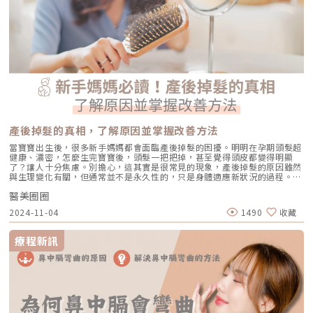
單一原因，而是下面幾個因素疊加的結果：1.結構老化：膠原蛋白與彈力蛋
白流失當膠原與彈力支撐慢慢減少，皮膚就像「少了彈性布料」一樣，原本
只是動作時的摺痕，會逐漸變成放鬆時也看得見的固定紋。這就是為什麼你
可能覺得「這條線以前只有低頭才有，現在平視也有」。2.姿勢習慣：科技
脖讓摺痕每天重複上千次手機、電腦、平板帶來的最大差別是，頸部長時間
維持「彎折角度」。皮膚在同一位置反覆折疊，就像紙張一直沿同一條線
折，最後那條折痕會越來越深。這類通常表現為水平頸紋，而且常見在「一
天手機不離手」的人身上。3.光老化與乾燥：頸部防曬被忽略，老化就加速
頸部常被漏擦防曬，紫外線會加速膠原分解，讓皮膚更薄、更乾、更容易出
現細紋與鬆弛。再加上頸部油脂少、保水差，乾燥時紋路會更立體，甚至妝
感、粉感也更容易卡在紋路裡。4.肌肉牽動：有些紋路不是「皮膚」的問題
有一部分頸紋屬於「動態牽動型」，尤其是垂直走向的紋路或頸闊肌緊繃造
成的線條。這類型通常在說話、用力、吞嚥時更明顯，處理策略就不會只靠
產後掉髮的真相，了解原因並掌握改善方法
保養或單純填補，而是要把「肌肉牽動」一起納入評估。頸紋類型先分清，
療程才不會選錯很多人做頸紋療程「沒感覺」，問題往往不是療程不好，而
當寶寶出生後，很多新手媽媽都會面臨產後掉髮的困擾。明明在孕期頭髮超
是一開始就選錯戰場。頸紋不是單一型態：有的來自乾燥與表層紋理、有的
健康、濃密，怎麼生完寶寶後，頭髮一把把掉，甚至覺得頭皮都變得明顯
是長期折疊造成的水平凹陷、有的與肌肉牽動有關，還有一種是鬆弛下垂導
了？讓人十分焦慮。別擔心，這其實是很常見的現象，產後掉髮的原因雖然
致的整體老化。當你把不同原因的頸紋用同一種方式處理，結果通常就是
與生理變化有關，但通常並不是永久性的，只是身體適應新狀況的過程。今
「花錢、很努力、但改變有限」。1.淺層細紋型：低頭或皮膚偏乾時才明顯
天就來解開產後掉髮的原因，並教你如何改善產後掉髮，輕鬆對抗這個小困
外觀特徵： 平視時不一定清楚，但一低頭、或皮膚乾燥時就更顯眼 常伴隨
醫美圈圈
擾。產後掉髮怎麼辦？深入了解背後的原因很多新手媽媽在生產後會突然發
頸部粗糙、缺乏光澤、觸感不夠細緻 紋路偏「細、密、淺」，不像凹陷那
現頭髮變得稀疏，甚至開始明顯掉落，與懷孕期間的濃密髮量形成強烈對
2024-11-04
1490
收藏
麼深常見成因：乾燥＋光老化＋表層紋理老化（頸部油脂少、保水差）。常
比。這種產後掉髮其實是由於激素變化引起的自然調整現象，不必過於擔
見策略： 雷射／光電膚質管理：目標是改善表皮更新與真皮膠原密度，讓
心，身體正在慢慢回歸平衡。1. 荷爾蒙變化是主因懷孕期間，由於體內雌激
紋理更平整 微針（含各類導入）：以膚質重建為主，適合想要細緻度、光
素大量增加，頭髮會停留在成長期，讓不少媽咪感覺髮量變得特別濃密。然
療程新訊
澤感的人 保濕與防曬是必要底盤：這型如果只做醫美不做保養，常容易很
而，生產後隨著雌激素快速下降，毛囊進入休止期，讓孕期未掉的頭髮開始
快「又回來」2.中度水平頸紋型：平視也看得見的「固定線」外觀特徵： 站
大量脫落，造成產後掉髮現象。這種情況通常在產後3到6個月最為明顯，但
著平視就能看到一到數條水平紋 低頭時更深，放鬆時仍存在 有時紋路邊緣
大多數人會在一年內恢復正常，屬於自然的生理反應，無需過度擔心。2. 壓
會有陰影，看起來像「凹」進去常見成因：長期折疊（科技脖）＋結構支撐
力與疲勞也是推手生產對媽媽而言，是身心雙重的巨大挑戰。加上產後頻繁
力下降。常見策略： 玻尿酸微量填補：針對「凹陷線」做精準平整，是這
照顧新生兒，往往休息不足、壓力增加。壓力會加速頭皮的油脂分泌並影響
型最常用的立即改善手段 搭配光電刺激（電波/射頻等）：因為只填補不處
毛囊健康，導致掉髮情況加劇。所以，如果你覺得頭髮越來越少，試著找時
理膚質與彈性，維持度通常較差；加上緊緻刺激能讓整體更自然、也更耐看
間放鬆一下，適度休息能夠幫助身體更快恢復。3. 營養不足會讓掉髮更明顯
關鍵在「少量、多點、分層」：頸部皮膚薄，填補太多反而容易不自然，必