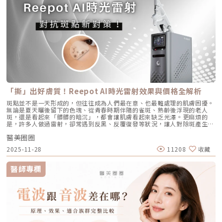
菲洛每年需要打幾次？ 一個完整療程通常包含三次施打，前兩次相隔約一
常，這些廢棄角質就會和皮脂、空氣中的髒污混合在一起，死死地堵塞在毛
雷射 vs. CAPRI 藍雷射這兩款都是目前熱門的無藥物抗痘雷射，雖然目標一
個月，第三次則可在四到六個月後進行。視個人膚況與需求，也可安排後續
孔開口。久而久之，毛孔就像被塞了軟木塞一樣，被越撐越大。3. 【老化型
致，但「作戰策略」卻截然不同：1. AviClear 戰痘雷射（1726nm）：專
加強療程，以延續效果。Q4：頸紋、手部老化也能打嗎？ 可以。Profhilo
毛孔】：膠原蛋白流失的初老警報真皮層中的「膠原蛋白」和「彈力蛋白」
注皮脂腺的「源頭阻斷」作用原理：搭載專利 1726nm 波長，具備極高的
在頸部與手背同樣有良好表現，能改善乾紋與鬆弛，是全方位肌膚重建療
就像是撐起毛孔的堅固地基。隨著年齡增長，或是長期不防曬導致的「光老
「油脂專一性」，能穿透皮膚精準鎖定並加熱肥大的皮脂腺，使其萎縮。核
程。Q5：是否適合所有膚質？ 大多數人皆可接受，但孕婦、哺乳中女性與
化」，地基流失、失去支撐力，毛孔邊緣的肌膚就會順著地心引力往下垂。
心強項：直接從源頭切斷出油量並破壞痘痘的生長環境，主打極長效的抗痘
對玻尿酸過敏者不建議施打。Q6：哪些人適合做Profhilo？需要幾歲才能
4. 【缺水型毛孔】：肌膚乾旱造成的表面危機這點常被許多人忽略！當角質
與控油效果，非常適合追求長期穩定膚況、不想依賴藥物的人。2. CAPRI
做？Profhilo適合有初期老化、乾燥或鬆弛困擾的人，通常建議從30歲以後
層極度缺水時，毛孔周圍的表皮細胞會像失去水分的蘋果一樣乾癟、萎縮，
藍雷射（1450nm + 450nm）：控油＋殺菌的「雙效複合」作用原理：結
就可以評估施作。特別推薦給希望改善膚況，又不想讓五官改變或產生膨脹
無法飽滿排列。在細胞與細胞之間的縫隙變大之下，視覺上毛孔就顯得非常
合 1450nm 的熱能來縮減皮脂腺（控油），同時搭配 450nm 藍光直接消
感的人。Q7：施打Profhilo會很痛嗎？會不會腫？需要修復期嗎？療程過
明顯。5. 【疤痕型毛孔】：手癢硬擠留下的歷史遺跡嚴格來說這已經是「痘
滅表皮的痤瘡桿菌（殺菌）。核心強項：雙管齊下，對於臉上正在急性發
程簡單快速，使用極細針在臉部五個特定位點注射，疼痛感輕微。少數人會
疤」的範疇。過去長了嚴重的發炎性青春痘，或是手癢過度暴力擠壓，導致
炎、紅腫的痘痘，具有極佳的立即退紅與消炎效果，適合需要快速壓制大面
有暫時性紅腫或小腫塊，通常幾小時內可自然消退，不會影響日常活動。
真皮層組織嚴重受損。在傷口修復的過程中產生了纖維化拉扯，最終形成不
積發炎的患者。3. 傳統終極武器：口服A酸（Isotretinoin）作用原理：屬
Q8：Profhilo成分天然嗎？會不會引起過敏？Profhilo採用高純度、非動
可逆的凹洞。6. 【蟎蟲型毛孔】：隱形的微小房客在作怪我們的臉上本來就
於全身性的系統性治療。它能全面抑制皮脂腺分泌、使皮脂腺萎縮，同時促
物來源的玻尿酸，不含常見交聯劑成分，安全性高，過敏反應發生機率非常
有共生的「蠕形蟎蟲」，但當免疫力下降、皮脂分泌失衡，或是過度清潔破
進毛囊正常角化，並大幅減少發炎反應與痤瘡桿菌增生。核心強項：能夠一
「撕」出好膚質！Reepot AI時光雷射效果與價格全解析
低，並獲得歐盟CE安全認證。Profhilo璞菲洛是突破傳統玻尿酸觀念的療
壞皮脂膜時，蟎蟲就會大量異常繁殖。牠們會啃食皮脂、進出毛囊，蟲體的
次打擊痘痘的四大成因，對於嚴重型、結節囊腫型痘痘，或是對其他治療
程，不以填充為主，而是提升肌膚自癒力與膚質的「逆時針保養」新選擇。
排泄物與屍體會引發毛囊發炎，進而把毛孔撐大。如何從日常居家保養穩住
斑點並不是一天形成的，但往往成為人們最在意、也最難處理的肌膚困擾。
（包含抗生素、外用藥膏）無效的頑固型痘痘，具有極高的治癒率與長效
如果你渴望不影響生活的微創保養，並希望從根本改善膚質，Profhilo 絕
毛孔不失控？雖然保養品無法讓已經擴大的毛孔完全「縮回」，但正確的居
無論是夏天曬後留下的色塊、從青春時期伴隨的雀斑、熟齡後浮現的老人
性。需注意事項：伴隨較明顯的副作用，最常見包含嘴唇乾裂、皮膚乾燥脫
對值得你列入考量。在選擇療程前，務必諮詢專業醫師，評估自身膚況與適
家保養，能幫助控制毛孔不再進一步擴張，並改善整體膚質的平滑度。1. 溫
斑，還是看起來「髒髒的暗沉」，都會讓肌膚看起來缺乏光澤。更麻煩的
皮、眼睛乾澀等。此外，孕婦絕對禁用（具致畸胎性），療程期間需配合醫
合方案，才能真正達到年輕又自然的理想狀態。選擇合法診所、專業醫師與
和清潔，不過度刺激：選擇胺基酸系等溫和潔顏產品，一天清潔 1～2 次即
是，許多人做過雷射，卻常遇到反黑、反覆復發等狀況，讓人對除斑產生陰
師定期抽血監測肝功能與血脂，且通常需持續服用數個月至一年以上以達到
原廠產品，是安全變美的不二法門。★溫馨提醒★小編要提醒大家，醫療並
可。避免頻繁使用磨砂或強力去角質產品，以減少對皮膚屏障的刺激。2. 適
影。 Reepot AI時光雷射（仿單名為「蕾璞釹雅各雷射系統」，衛部醫器輸
標準的累積劑量。CAPRI 藍雷射與 AviClear 戰痘雷射最主要的差異，在於
非單純的商業交易，所有的療程都伴隨著風險。因此，作為消費者應該謹慎
度使用酸類，幫助代謝角質：對於油脂分泌較旺或粉刺型毛孔，可在醫師或
醫美圈圈
字第 037165 號）自 2025 年 7 月上市後便迅速受到關注，被視為色素治
「雷射波長」與「對油脂的吸收破壞力」。簡單來說，藍雷射主打「控油加
選擇合適的醫療方案，以確保安全與健康。
專業建議下使用酸類保養品： 水楊酸（BHA）：脂溶性，能深入毛孔幫助
療領域重要新進展。它重新定義了傳統除斑的思維，將以往以熱能為主的
殺菌」的雙效機制，適合用來對付輕中度的痘痘與毛孔粗大問題；而
2025-11-28
11208
收藏
油脂代謝，常用於黑頭與粉刺調理。 果酸（AHA，如甘醇酸、乳酸）：主要
「燒灼式破壞」，轉變為更精準、更可控的「震碎式處理」，再結合 AI 影
1726nm 的戰痘雷射則是專為「阻斷皮脂腺」而生，能精準且深度地破壞
作用於表層角質更新，改善肌膚粗糙。 杏仁酸：屬於果酸的一種但兼具親
像分析與超冷卻保護，使治療不僅更安全、也更貼近現代人追求的舒適與高
出油源頭，因此更適合用來拯救中重度發炎、滿臉油光，以及長年反覆發作
脂特性，屬較溫和的酸類選擇。3. 抗老成分 A醇（Retinol）：A醇是目前研
效率。對於過去因反黑、修復期長或效果不均而猶豫的族群而言，Reepot
的頑固型痘痘肌。誰最適合打 AviClear 戰痘雷射？如果符合以下任一情
醫師專欄
究較完整的抗老成分之一，可促進表皮更新，並間接支持膠原蛋白生成，對
的出現為除斑帶來全新的可能。 這篇文章就帶你理解Reepot 到底怎麼運
況，AviClear 將會是非常值得評估的投資： 口服藥物恐懼或不適應者：曾
於老化型毛孔與膚質粗糙有一定幫助。但 A醇具有刺激性，建議採取低濃
作？和你聽過的皮秒、傳統雷射有什麼不同？誰適合做、誰不適合？效果、
經吃過口服 A 酸但無法忍受乾燥脫皮，或是抽血發現肝指數異常而被迫停藥
度、循序漸進方式建立耐受。4. 防曬是關鍵保護：紫外線是造成膠原蛋白流
術後照護、價格又是多少呢？希望能讓你在做選擇前，有完整且中立的參
的人。 備孕中或哺乳中的女性：口服 A 酸有強烈的致畸胎性，停藥後仍需
失與肌膚老化的重要因素之一。長期日曬會加速毛孔鬆弛，因此無論晴雨都
考。為什麼斑點這麼難纏？了解色素成因，是選擇療程前最重要的一步許多
避孕一段時間；而戰痘雷射純粹是物理性光電治療，對全身系統無影響（但
應確實做好防曬（塗抹防曬乳或物理性遮蔽）。醫美療程如何精準對抗毛孔
人以為斑點只是「曬太陽造成的色塊」，但實際上臉上的每一顆斑，都可能
孕婦本身基於安全考量，雷射療程前仍須經醫師評估）。 滿臉油光、毛孔
粗大？如果你期待的是肉眼可見的改善幅度，相比起日常保養，專業的醫美
有不同來源。色素形成的原因多元，深度位置也不相同，因此在治療上自然
粗大者：即使目前沒有嚴重的發炎痘痘，但深受「中東油田」困擾，希望從
療程通常會是更直接且具效率的選擇之一。隨著醫美科技的不斷進步，針對
不能以單一方式應對。常見的斑點來源包括：一、紫外線長期累積的影響日
根本減少出油量的人。 作息不正常、壓力型成人痘：針對因為熬夜、壓力
不同成因的毛孔問題都有相對應的解方！1. 溫和深層清潔：海菲秀
曬會刺激黑色素細胞活躍，形成曬斑、雀斑或不均勻暗沉。二、基因與體質
大導致賀爾蒙波動，進而反覆在下巴、兩頰爆發的成人痘，精準破壞皮脂腺