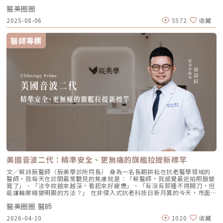
果。 Profhilo更邀請郭台銘夫人曾馨瑩擔任形象大使，迅速成為市場焦
Points）五點注射法，這五個點是避開重要血管、精準將玻尿酸導入真皮層
醫美圈圈
點。我們將帶你全面認識這項創新療程，從作用原理、五大特色到適合對象
的黃金位置： 顴骨高點：啟動中臉肌膚的生物重塑，優化張力。 鼻翼瞳孔
與常見問題，一次搞懂「逆時針玻尿酸」的魅力！ 璞菲洛Profhilo是什
交界：透過提升肌膚彈力，自然弱化法令紋的視覺感。 耳廓下前緣：強化
2025-08-06
5572
收藏
麼？ 璞菲洛是一項注射型玻尿酸產品，由瑞士IBSA研發，正式名稱為「高
臉部外側緊緻度，讓輪廓不再鬆垮。 下頷嘴角交界：改善嘴角周圍的鬆
低分子玻尿酸皮下植入劑」，在台灣獲得衛福部核准，俗稱為「逆時針」。
弛，恢復皮膚原有的拉力。 下顎角前緣：誘導彈力蛋白新生，收緊下頷邊
與傳統玻尿酸不同，璞菲洛不以填補凹陷為目的，而是透過生物重塑（bio-
緣的曲線。這五個點位並非用來「填充凹陷」，而是作為信號啟動點，讓玻
醫師專欄
remodeling）方式，喚醒肌膚自身的修復機能，促進膠原蛋白和彈力蛋白
尿酸在皮下如水幕般擴散，誘導彈力蛋白大量新生，像是在皮下植入了一層
的生成，達到自然緊緻與改善膚質的效果。璞菲洛Profhilo的五大特色璞菲
隱形的「彈力網」，讓下顎線與中臉自然回歸緊緻狀態。2. 火雞頸與橫向頸
洛之所以能引發醫美界關注，主要在於它與傳統玻尿酸有著本質上的不同，
紋：修復彈力纖維的救星頸部皮膚極薄，且缺乏支撐結構，老化多半是因為
透過獨特技術從根本上改善肌膚狀態。以下是璞菲洛最突出的五大特色：1.
彈力纖維斷裂。傳統填充型玻尿酸因為有化學交聯，施打後容易因重力或皮
獨特「生物重塑」機制：啟動膠原與彈力蛋白再生璞菲洛的核心技術採用專
膚過薄而產生凸起（毛毛蟲現象）。Profhilo 具備極佳的流動性，能均勻
利高、低分子量玻尿酸複合配方，在不添加交聯劑的情況下，能刺激皮膚深
滲透進頸部真皮層，不是填平皺紋，而是從底層重塑頸部肌膚的厚度與張
層的纖維母細胞、角質細胞和脂肪細胞，促使膠原蛋白和彈力蛋白大量新
力，是目前改善頸部質感的首選。3. 手背（雞爪手）：重建真皮層的緊實度
生，從源頭改善肌膚鬆弛與老化問題。2. 全面改善膚況：不只填補，更提升
雙手最容易因彈力蛋白流失而顯得乾癟、血管明顯。Profhilo 透過「非填
整體膚質有別於傳統玻尿酸的局部填充，璞菲洛注射後會均勻擴散至皮膚的
充」的方式，啟動手背肌膚的自我修復機制。它不僅是補水，更是透過生物
真皮層與皮下組織。這使得它能全面性地改善肌膚，包括： 提升肌膚緊實
重塑增加組織的彈性與結構感，讓手背肌膚恢復細緻平滑，找回如少女般優
度與彈性 深層補水、改善乾燥與粗糙 減少細紋、改善膚色不均3. 自然柔和
雅的肌膚張力。4. 口周細紋：自然軟化而不僵硬對於愛笑或年長客戶常見的
的效果：告別「饅化臉」璞菲洛的質地較輕盈、流動性高，主要作用提升肌
唇周紋，若使用傳統填充物，常會因為增加了體積而讓表情變得僵硬。
膚本身的飽滿度與光澤，而不是增加額外體積。因此，能帶來自然、柔和的
Profhilo 透過液態拉皮的原理，在不改變五官比例的前提下，誘導唇周肌
改善效果，避免了傳統填充劑可能導致的僵硬或「饅化」現象，讓你看起來
膚新生彈力蛋白，從底層「軟化」細小紋路，讓整個人看起來更加柔和、自
就像是膚況變好了，而不是動了手腳。4. 獨創 BAP 五點注射技術：療程更
然。六、 蔡醫師的診間建議：如何規劃妳的「逆時針」計畫？在辰美學，
舒適、更快速採用獨家的 BAP (Bio Aesthetic Points) 五點注射技術。醫師
我們追求的是「長效且細膩」的美，而非瞬間的煙火式改變。針對初次接觸
只需在臉部兩側各選擇五個精準的生物美學點進行注射，就能讓玻尿酸均勻
Profhilo 逆時針 的客戶，我通常會建議以「週期性重塑」的方式來規劃妳
美國音波二代：精準安全、更無痛的旗艦拉提新標竿
擴散至全臉。這大大減少了注射的針數和疼痛感，也降低了術後瘀青和腫脹
的專屬美學地圖：1. 基礎療程：建議至少進行 2 至 3 次為了達到最佳的彈
的機率，讓療程更加舒適、快速。5. 高濃度、不含交聯劑：安全性高、低發
力蛋白新生與肌底環境優化，單次施打僅是啟動信號，完整的重塑需要時間
文／蔡詩辰醫師（辰美學診所院長） 身為一名長期耕耘在抗老醫學領域的
炎風險以高濃度玻尿酸為主要成分，且製程中不使用任何化學交聯劑，能有
堆疊： 啟動期（第 1 次與第 2 次）： 建議間隔 1 個月施打。這兩次密集的
醫師，我每天在診間最常聽見的焦慮就是：「蔡醫師，我感覺最近拍照臉變
效降低注射後的發炎反應與過敏風險。同時，也經過多項國際認證，確保了
治療能確保高濃度玻尿酸在真皮層內建立穩固的擴散網絡，全面活化纖維母
寬了」、「法令紋越來越深，看起來好疲憊」、「有沒有那種不用開刀，但
產品的純淨與安全性。逆時針（Profhilo） vs. 傳統玻尿酸比較 療程名稱
細胞。 強化期（第 2 次與第 3 次）： 建議間隔3到6個月進行第三次施打。
能讓輪廓線變明顯的方法？」 在非侵入式抗老科技日新月異的今天，市面
逆時針 (Profhilo) 傳統玻尿酸填充劑 主要功能 「生物重塑」(Bio-
這是一個關鍵的鞏固點，能延續細胞的再生信號，讓拉皮效果更具層次感。
上的音波儀器琳瑯滿目。但每當病患詢問我最信任哪一台儀器時，我的首選
remodeling)， 刺激膠原蛋白和彈力蛋白再生，從根本改善膚質 「填充」
維持期： 經過這 3 次完整的週期療程後，肌膚的緊緻度與細緻質感通常可
醫美圈圈 醫師
始終是 Ultherapy 美國音波。而在 2026 年的現在，隨著 Ultherapy
和「支撐」， 用於填補凹陷、雕塑輪廓 成分組成 專利技術結合高低分子玻
以維持九個月左右的時間。2.術後照護：輕盈無負擔的修復由於 Profhilo
Prime（美音二代） 的問世，醫美界正式進入了「精準醫療」的新紀元。這
2026-04-10
1020
收藏
尿酸， 64mg/2ml 高濃度，無交聯劑 玻尿酸會添加交聯劑，以增加黏度和
是極高純度的玻尿酸且不含化學交聯劑，術後反應極輕。只需在 24 小時內
篇文章，我將以專業醫師的角度，深度拆解為什麼美音二代會成為我臨床治