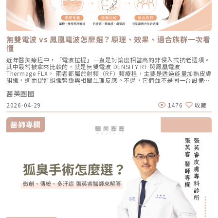
點在聚焦超音波與深層拉提音波拉提使用的是 聚焦式超音波能量，常見名
群：老化型毛孔、淺層凹洞型毛孔、膚質粗糙者，以及對部分能量型療程較
也降低出現過度刺激或色素反應的可能性。透過這三項核心技術的搭配，
難：任憑痘痘反覆肆虐，或是無奈忍受口服藥物的強烈副作用。隨著 2026
稱包含 HIFU、MFU 或 MFU-V。它的特色是可以把能量聚焦到皮膚深層，形
為敏感、希望降低反黑風險的族群（實際仍需由醫師評估）。效果與特色：
Reepot 不只是單純「把斑點打掉」，而是以更安全、更穩定的方式改善色
年新一代抗痘武器AviClear 戰痘雷射（1726nm）問世，無疑為醫學美容界
成一個個熱凝結點，刺激組織收縮與膠原蛋白新生。部分音波療程可透過不
因為沒有雷射或電波的「熱傷害」，所以術後照顧相對簡單，反黑機率極
素問題，也更符合現代人對於恢復期短、風險低的期待。Reepot 為何能將
與深受痘痘困擾的患者，提供了一個全新、安全且具備極長效性的無藥物解
同深度探頭，將能量作用到接近深層支撐結構的位置，例如常被討論的
低。做完後通常會有 1~3 天的微泛紅，能溫和改善膚質與毛孔細緻度的新
斑點一撕即除？人工皮代謝讓改善更有感為什麼 Reepot 能做到治療後「撕
答。它成功將抗痘戰場，從伴隨負擔的全身性藥物代謝，精準轉移至局部的
SMAS 筋膜層。SMAS 是臉部支撐結構的一部分，傳統拉皮手術也會處理這
興療程。醫美療程怎麼選？重點大評比為了讓你更清楚怎麼挑選，我們整理
除人工皮時同步帶走斑點」？這與它的能量作用與術後設計密切相關。
皮脂腺控制，從源頭阻斷致痘環境。如果你也厭倦了反覆擦藥、吃藥的無盡
個層次。音波的概念，就是透過非侵入式方式，把能量送到較深層的支撐結
了五大主力療程的比較表：療程後的關鍵：醫美術後保養黃金法則許多人投
無雙電波 vs 鳳凰電波怎麼選？原理、效果、適合族群一次看
Reepot 透過 532 nm 能量搭配冷剝離技術，使表層黑色素逐漸被帶向角質
輪迴，渴望重新擁有一張清爽、穩定、不易泛油光的健康臉龐，建議尋求專
構，幫助輪廓往上拉。所以音波常見的效果感受包括：下顎線變清楚、嘴邊
入療程本身，卻忽略術後照護的重要性，可能影響修復效果，甚至增加色素
層；治療後覆蓋的人工皮則提供穩定、封閉式的修復環境，讓色素在代謝期
懂
業醫師進行完整的膚況評估。透過精準的雷射療程規劃，為自己預約一個遠
肉改善、臉部線條變順、雙下巴或下半臉鬆垂感變少。如果你的困擾不是細
沉澱風險。掌握以下三大原則，有助於穩定膚況並延續療程效果：1. 加強保
間被更完整地固定在表皮。當人工皮在回診時由專業人員取下，老化角質連
離痘疤與油光的全新未來！
紋，而是「臉往下掉」、「輪廓線越來越模糊」、「拍照時下半臉變重」，
濕修護雷射或電波療程後，肌膚屏障暫時較為脆弱，容易出現乾燥與水分流
近年醫美療程中，「電波拉提」一直是討論度相當高的非侵入式抗老選項。
同部分色素會一併脫落，因此能呈現出「一撕即除」的改善效果。以冷卻保
音波通常會比電波更貼近你的需求。不過音波也不是越深越好、越痛越有
失。建議選擇成分單純、無香精與酒精的保濕與修護產品（如玻尿酸、神經
其中最常被拿來比較的，就是無雙電波 DENSITY RF 與鳳凰電波
護與機械式震動相結合的方式，讓斑點代謝更有感，也讓治療成果更直觀。
效。不同部位需要不同探頭、不同深度與不同發數，醫師必須依照臉型、脂
醯胺），協助維持肌膚修復所需的穩定環境。2. 落實防曬措施術後肌膚對紫
Thermage FLX。 兩者都屬於射頻（RF）類療程，主要是透過能量加熱皮膚
誰適合做 Reepot？讓你一眼就能找到自己的定位Reepot 特別適合以下肌
肪厚度、骨架與皮膚狀況去規劃。打錯層次、能量過高或發數不合適，都可
外線較為敏感，建議使用足夠防曬係數（如 SPF30–50 以上），並搭配帽
組織，進而促進組織緊緻與相關生理反應。不過，它們並不是同一台設備，
膚需求： 曬斑、雀斑、老人斑、顴骨母斑 膚色暗沉不均，看起來不夠乾淨
能影響效果與安全性。電波、音波、傳統拉皮手術差異表 項目 電波拉提 音
子、陽傘等物理性防曬，以降低色素沉澱的風險。3. 避免刺激性保養於恢復
也不只是名稱不同而已。 簡單來說： 鳳凰電波較常被用於輪廓緊緻與拉提
做過除斑，但怕反黑、怕紅腫 希望治療後恢復期短、隔天能上班 膚質偏薄
波拉提 傳統拉皮手術 療程原理 使用RF射頻能量，透過熱能刺激膠原蛋白收
期間內，應暫停使用酸類（如果酸、水楊酸）、A醇、去角質及高刺激性美
醫美圈圈
需求，屬於單極射頻應用的代表療程； 無雙電波則為結合單極與雙極射頻
或偏敏感，不敢嘗試侵略性太高的治療Reepot AI時光雷射的效果：一次能
縮與新生 使用聚焦式超音波能量，將熱能聚焦到特定深度，刺激組織收縮
白產品。實際恢復時間會依療程種類與個人膚況不同，建議依照醫師指示逐
的複合式電波療程，常被用於同時兼顧緊緻與膚質改善。 根據原廠資料，
改善什麼？以下為臨床上常見改善情況（效果因個人皮膚而異）： 斑點淡
與膠原蛋白新生 透過外科手術方式，移除多餘皮膚，並重新拉提、固定鬆
2026-04-29
1476
收藏
步恢復日常保養。毛孔粗大常見問題Q&A Q1：做完醫美，毛孔就可以「完
Thermage 為非侵入式射頻療程，可應用於肌膚緊緻與平滑需求；而
化明顯 膚色提亮、均勻度提升 老人斑變淡、邊界變柔和 妝感變乾淨，妝更
弛組織 作用方向 偏向皮膚緊緻、細紋、膚質與鬆弛感改善 偏向深層支撐、
全消失」嗎？ 這是不切實際的期望喔！毛孔是皮膚正常的生理結構，不可
DENSITY 則採用單極與雙極射頻能量，可作用於不同皮膚層次。 這也是為
貼更亮 肌膚質地有細緻感Reepot 術後恢復期與照護指南Reepot 最大優勢
輪廓拉提、下顎線與嘴邊肉改善 偏向明顯鬆弛、下垂組織與多餘皮膚的結
能完全消失不見。醫美療程的目標是讓變大、變形毛孔「縮小、變淺」，讓
什麼許多人在選擇療程時會產生疑問： 我需要的是「輪廓拉提」，還是
之一就是修復期短。常見反應淡淡泛紅：1–3 天斑點結痂／色素加深：3–7
醫師專欄
構性改善 常見作用層次 真皮層、皮下組織，依儀器與能量設定不同 真皮
肌膚在視覺上達到平滑、細緻的效果，也就是俗稱的「水煮蛋肌」狀態。
「膚質細緻」？ 我適合鳳凰電波，還是無雙電波？ 兩者是否可以搭配施
天代謝期：1–2 週術前事項1. 治療部位若有傷口、感染或過敏發炎需等肌膚
層、皮下組織、筋膜層等不同深度，依探頭與機型不同 皮膚、皮下組織、
Q2：打雷射縮毛孔，皮膚會不會越打越薄？ 正確的雷射治療不但不會讓皮
作？ 以下將用較好理解的方式，帶你一次釐清兩者差異。什麼是鳳凰電波
恢復後再施作。2. 有心律調節器、光敏感或慢性疾病者需由醫師評估安全
SMAS筋膜層等，依手術方式不同 適合部位 臉部、眼周、下顎線、頸部、身
膚變薄，反而會因為刺激真皮層膠原蛋白新生，讓肌膚變得更厚實、更有彈
Thermage FLX？鳳凰電波的正式名稱是 Thermage FLX，為台灣索塔
性。3. 孕婦、哺乳者與近期使用光敏藥物者不建議進行光電療程。4. 三個
體局部等，依機型適應症與醫師評估 額頭、眉眼、下半臉、下顎線、雙下
性！但前提是「間隔時間要充足」且「能量掌控得當」，過度頻繁的施打才
SoltaTaiwan Limited旗下的射頻設備。根據台灣原廠資料，Thermage
月內做過深層換膚或磨皮者需與醫師確認治療時機。5. 術前請避免日曬並停
巴、頸部等，依機型與探頭而定 臉部、下半臉、頸部等明顯鬆弛部位 主要
有可能破壞皮膚屏障。Q3：改善毛孔粗大，通常需要打幾次才有效？ 醫美
FLX 採用單極電容耦合射頻技術。所謂「電容耦合」，簡單來說就是能量透
止酸類、去角質與刺激性保養品。這些都有助於減少反黑。術後照護1. 人工
效果 緊緻肌膚、改善細紋、膚質變細緻、鬆弛感下降 拉提輪廓、改善嘴邊
不是變魔術，通常需要一個「療程」的規劃。以皮秒雷射或微針電波為例，
過皮膚表面傳導進入皮膚內部，無需破壞皮膚結構。它的特色是「單極電
皮需連續貼著約 14 天且不可自行撕除。2. 若人工皮翹起或濕潤可加貼更大
肉、下顎線模糊、臉部下垂感 改善明顯鬆弛、下垂與多餘皮膚，拉提幅度
通常會建議進行 3~5 次（每次間隔約 4~6 週）為一個完整療程。不過，多
波」。是能將熱能傳遞到較深層的皮膚組織，形成較廣泛的容積式加熱。一
片人工皮加強固定。3. 術後兩週內避免三溫暖、蒸氣、劇烈流汗與飲酒。4.
通常較明顯 適合對象 皮膚開始鬆、細紋變多、毛孔或膚質變粗、想讓臉看
數人在第 2 次治療後，就會感覺到上妝變得服貼、出油量減少的明顯變化
般民眾常聽到的「電波拉提」、「緊緻輪廓」、「改善鬆弛」，多半就是從
請按時回診由專業人員移除人工皮並檢查膚況。5. 如出現紅腫、刺癢或滲出
起來更緊緻的人 輪廓開始下垂、嘴邊肉明顯、下顎線不清楚、下半臉變重
了。Q4：我是容易泛紅的敏感肌或酒糟肌，也能做醫美縮毛孔嗎？需經醫
這類療程概念延伸而來。由於屬於非侵入式，不需要手術或注射，且通常恢
應立即聯絡診所處理。6. 色素代謝期間避免使用磨砂、卸妝棉與去角質產
的人 中重度鬆弛、皮膚明顯下垂、多餘皮膚較多，且能接受手術恢復期的
師審慎評估。敏感肌或酒糟肌因皮膚屏障較脆弱，若在發炎尚未穩定的情況
復期較短；效果可能在療程後逐漸顯現，並隨著時間持續變化。鳳凰電波適
品。7. 修復期需加強保濕並確實做好防曬。Reepot 的優勢到底在哪？與傳
人 麻醉方式 多數不需麻醉，或依疼痛耐受度使用表面麻醉、舒緩方式 依機
下進行高能量雷射，可能增加泛紅加劇或刺激反應的風險。因此治療重點通
合施打族群鳳凰電波比較常被期待用在以下需求： 臉部鬆弛感 下顎線不清
統雷射比較 療程項目 傳統除斑雷射 Reepot AI時光雷射 冷卻保護 冷卻可能
型、能量與個人耐受度，可能不需麻醉或搭配舒緩方式 通常需要局部麻
常會先放在「穩定膚況與降低發炎反應」，並依個別狀況調整可能的誘發因
楚 嘴邊肉或輪廓線變模糊 眼周細紋與鬆弛 身體局部肌膚鬆弛 常被作為年度
較簡單、 熱傷害風險較高 -2°C 到-6°C冷卻 +血管保護， 反黑風險較低 精
醉、舒眠麻醉或全身麻醉，依手術範圍而定 療程時間 約45分鐘至2小時，
素。待肌膚穩定後，再由醫師評估選擇較溫和的療程，例如微針類療程或能
型保養選項之一不過要特別注意，任何非侵入式儀器療程都不是拉皮手術，
準度 多仰賴醫師經驗判斷 斑點範圍、能量輸出 AI影像分析＋自動調能增精
依部位與發數不同 約30分鐘至1.5小時，依部位與發數不同 約2至4小時以
量可精準控制的微針電波，以循序漸進方式改善毛孔粗大與膚質細緻度。
也不是填充療程。它比較適合用來改善輕度到中度鬆弛，若已經有明顯皮膚
準 舒適度 熱感明顯，需敷麻 即時冷卻系統，可不需敷麻 反黑風險 較高 較