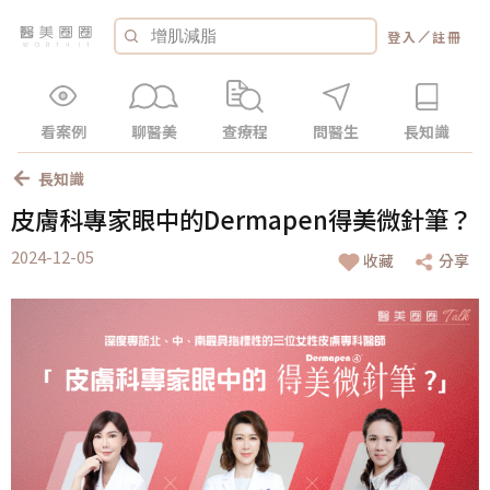
／
登入
註冊
看案例
聊醫美
查療程
問醫生
長知識
長知識
皮膚科專家眼中的Dermapen得美微針筆？
2024-12-05
收藏
分享