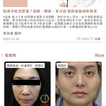
上，依手術範圍與複雜度不同 修復期 多數人修復期短，可能有暫時泛紅、
Q5：我平常有在擦酸類或A醇縮毛孔，做醫美前後需要停用嗎？建議暫停使
下垂、脂肪位移或組織支撐不足，仍需要由專業醫師評估是否需搭配其他療
低 混合型斑點 需搭配其他療程，分次處理 AI辨識斑點深淺類型， 能同步處
腫脹或熱感 多數人修復期短，可能有暫時泛紅、痠脹、觸痛感 修復期較
用，但實際時間需依療程種類與個人膚況調整。酸類（如果酸、水楊酸）與
程。什麼是DENSITY RF無雙電波 ？無雙電波的英文名稱為 DENSITY，由
理多種斑點 療程次數 修復期 可能需多次，修復期較長 單次有感改善、修復
長，可能有腫脹、瘀青、傷口照護與拆線需求 效果出現時間 部分人術後先
A醇會促進角質代謝，可能在療程前後增加肌膚敏感度，使刺激反應（如泛
Jeisys Medical 推出。根據 DENSITY 官方資料，這套系統使用單極與雙極
期更短 適合性 適合多數色斑但風險略高 適合希望快速、低風險改善的族群
有緊實感，完整效果通常隨膠原蛋白新生逐漸出現 部分人術後有緊繃感，
狐臭手術怎麼選？微創、傳統、多汗症 張英睿醫師來解答
紅、乾燥）加劇，並提高色素沉澱的風險。一般常見建議為：療程前約3–7
高頻能量，可將能量傳遞到淺層與深層皮膚組織。它和傳統單一電波不同的
Reepot AI時光雷射禁忌症以下情況在接受 Reepot 治療時需特別注意，需
拉提效果通常會在數週至數月逐漸明顯 術後消腫後逐漸看出效果，完整自
天暫停使用，術後約1–2週再視肌膚修復狀況逐步恢復。但實際仍應依醫師
地方，在於它主打「單極 + 雙極」的複合式能量設計。單極偏向較深層作
由醫療人員審慎評估：1. 具有光敏感體質或正在使用感光藥物者若皮膚對光
#狐臭 與 #汗臭 的困擾在夏季尤為明顯，對於許多人而言，這不僅是個衛生
然度需等待恢復期 維持時間 約1年至1年半以上，依個人體質、老化速度與
評估為準。在停用期間，建議以溫和清潔、加強保濕與修護（如玻尿酸、神
用，雙極則偏向較表層、較集中，因此在療程定位上，無雙電波常被形容為
線反應特別強烈，或正在使用會增加光敏性的藥物，治療後發生刺激或色素
問題，更涉及到個人的自信和社交生活。針對狐臭和多汗症，當前主要的治
保養而定 約1年至1年半以上，依個人體質、發數、能量與保養而定 通常可
經醯胺等），並落實防曬措施，協助肌膚穩定修復。擺脫毛孔焦慮，找回平
兼顧： 深層緊緻 淺層膚質 細紋改善 毛孔與光澤感 整體肌膚精緻度
反應的風險較高。2. 三個月內曾使用口服 A 酸A 酸會影響皮膚角質更新與
療選擇包括 #狐臭手術 和 #微波治療。這兩種治療方法各有其適應對象和優
維持數年，但仍會隨年齡與老化速度改變 優點 非侵入式、修復期短、膚質
滑自信肌對抗毛孔粗大是一場長期抗戰，它需要你改變不良的生活習慣、建
DENSITY 採用 sequential monopolar + bipolar RF，也就是序列式單極
修復速度，使治療後的反應加劇，因此仿單建議需完全停藥至少三個月。3.
缺點，理解它們的差異有助於選擇最合適的方案。本集醫師來解答QA日常
與緊緻感改善自然 非侵入式、修復期短、對輪廓線與深層支撐較有針對性
立正確的居家保養觀念，並適時借助醫美科技的強大力量來突破瓶頸。現在
與雙極射頻能量，並搭配冷卻與即時阻抗校準等設計。無雙電波適合施打族
最近三到六個月內接受過填補注射包括玻尿酸、洢蓮絲、舒顏萃等填充劑，
生活中該如何減少體味產生？重點摘要：00:00 開場00:05 微創旋轉刮刀狐
拉提幅度通常較明顯，適合較嚴重鬆弛者 限制 對非常明顯的下垂或多餘皮
的醫美技術已經能為各種膚況提供客製化的解決方案，如果不確定自己到底
群無雙電波常被期待用在以下族群： 臉沒有嚴重鬆弛，但開始覺得輪廓不
為避免能量影響填充物穩定性，需由醫療人員評估治療時機。4. 三個月內接
張英睿 醫師
臭手術與傳統狐臭手術法之比較00:40 狐臭手術治療效果如何？01:55 狐臭
膚，改善幅度有限 對膚質、毛孔、細紋的改善不一定比電波明顯 需開刀、
是屬於哪一種毛孔類型，或者不知道該從哪一個療程下手，建議直接安排時
夠緊 膚質變粗、毛孔變明顯 乾燥細紋、光澤感下降 想做電波，但怕疼痛感
受過磨皮或其他侵入性治療若表皮尚未完全恢復，過早進行雷射可能造成過
和多汗我都有，但我能使用狐臭手術嗎？02:33 狐臭治療建議幾歲開始做？
有傷口與恢復期，風險與費用通常較高 電波音波哪個好？不要只問哪個
間到專業的醫美診所進行諮詢。透過醫師的專業評估，甚至搭配高階的肌膚
2025-12-01
1393
收藏
太強 想要自然型、精緻型保養 希望同時處理緊緻與膚質所以如果說鳳凰電
度刺激或延長恢復期。5. 懷孕與哺乳期間仿單中明確列為需避免的狀況，主
03:08 微波治療後汗水會跑到其他部位嗎？04:21 日常生活中該如何減少體
強，要問哪個適合你很多人會問：「電波跟音波哪個效果比較好？」但這個
檢測儀器，才能為你規劃出最精準、最不走冤枉路的縮毛孔計畫！★溫馨提
波比較偏「輪廓拉提主力」，無雙電波就比較像「緊緻 + 膚質管理」的複合
要基於安全性與荷爾蒙變動的不確定性雖然非侵入性，但仍建議暫緩治療。
味產生？張英睿皮膚專科診所官網 : http://www.skinbook.com.tw/張英
問題其實很容易問錯方向。因為電波和音波不是同一種東西，它們就像健身
醒★小編要提醒大家，醫療並非單純的商業交易，所有的療程都伴隨著風
型選項。無雙電波 vs 鳳凰電波比較 比較療程 DENSITYRF 無雙電波
6. 正在發生皮膚感染者例如開放性傷口、細菌或病毒感染（如皰疹等），需
睿皮膚專科診所 FB ：https://www.facebook.com/Taipeiskinclinic張英
裡的重量訓練和有氧運動，都能讓身體變好，但訓練目標不一樣。 想改善
險。因此，作為消費者應該謹慎選擇合適的醫療方案，以確保安全與健康。
ThermageFLX 鳳凰電波 能量類型 單極+雙極射頻 單極射頻 作用原理
完全痊癒後才能進行雷射。7. 有皮膚癌病史者為避免引發不必要的風險或延
睿皮膚專科診所Instagram：
膚質、緊緻、細紋：可以優先評估電波。 想改善下垂、輪廓線、嘴邊肉：
αLPHA專利交替脈衝加熱技術 射頻RF系統 主要特色 深淺層複合加熱 深層
誤病情追蹤，此類族群需避免或必須在專科醫師嚴格評估下進行。8. 未滿十
https://www.instagram.com/drdeungskinclinic/張英睿皮膚專科診所地
可以優先評估音波。 如果同時有鬆和垂：可以和醫師討論電音波搭配。這
看案例
More
容積式加熱 療程定位 膚質、細緻、緊緻並重 輪廓、拉提、緊實為主 適合族
八歲者不建議未成年人接受此類治療，除非有醫療必要且經監護人與專業醫
址：新北市板橋區文化路一段118號電話：(02)-2250-6065LINE：
也是為什麼現在很多醫師會用「複合式療程」來做規劃。不是每個人都只需
群 輕中度鬆弛、膚質粗糙、 毛孔細紋 中度鬆弛、下顎線模糊、 輪廓下垂感
師共同評估。AI時光雷射常見問題FAQQ1：Reepot AI時光雷射和傳統除斑
@xat.0000195926.1nzhttps://page.line.me/xat.0000195926.1nz?
要一種療程，而是要看老化主要發生在哪一層，再決定適合電波、音波，還
冷卻技術 五階七段冷卻系統 分段噴灑冷媒 探頭 雅典娜探頭：臉部 宙斯探
雷射有什麼最大差別？Reepot 的能量作用以機械式震動為主，而非傳統以
openQrModal=true
是兩者搭配。電波音波可以一起打嗎？可以，但不是每個人都一定需要。電
頭：身體 愛神探頭：眼周 紫鑽探頭：臉/四肢 碧眼探頭：眼周 藍鑽探頭：
鳳凰電波
4D童顏針
精靈針
精靈針
熱破壞色素為核心的方式，因此對周邊組織較為溫和，修復期相對短。搭配
波和音波作用原理不同，所以在醫師評估下，兩者確實可以搭配。常見做法
臉/四肢 黃金探頭：身體 疼痛感 多數定位為較舒適型 但仍因人而異 感受通
AI 智慧影像分析與低溫保護，可讓能量更集中在斑點本身，減少熱擴散造成
是用音波處理深層輪廓拉提，再用電波改善皮膚緊緻與膚質鬆弛，讓效果更
常較明顯，但依能量、部位與個人耐受度不同 常見效果感受 膚質變細、臉
的紅腫或反黑風險。對於需要更加精準、可控的淺層色素改善者，是較新的
全面。不過，電音波不是「全部打越多越好」。發數、能量、施作順序、間
部較緊 光澤提升 輪廓變緊、線條感改善 適合重點 想變精緻、自然、保養型
治療選擇。Q2：一次療程能看到效果嗎？需要做幾次比較理想？淺層曬
隔時間，都需要依照個人臉部條件設計。如果臉部脂肪偏少、皮膚偏薄、曾
想加強緊緻、抗老、輪廓型 原理差異：單極、雙極到底是什麼？很多人看
斑、雀斑在單次治療後多半能看到初步變化；但深層或混合型色素通常需要
做過其他療程，或是近期剛打過針劑，更要讓醫師完整評估，避免過度治
到「單極」、「雙極」會覺得很難懂，其實可以用生活化的方式理解。單極
多次治療，效果會以「循序淡化」的方式呈現。實際次數與間隔仍須依個人
療。做電波音波前，要注意哪些事？第一，先判斷自己是哪一種老化問題在
電波：像是把熱能傳遞到較深、較廣的範圍，主要作用於較深層皮膚組織
膚況並由醫師評估調整。Q3：Reepot 是否有反黑風險？術後該注意什麼？
選電波或音波前，先不要急著問「哪個比較好」，而是要先看自己的老化問
（以真皮層為主），常被用於緊緻與支撐感相關需求。鳳凰電波即屬於單極
任何除斑型雷射都可能有反黑風險，但 Reepot 因熱傷害較低、加上冷卻系
題屬於哪一種。臉部老化常見可分成四大類：組織鬆弛下垂、結構性凹陷、
射頻應用。雙極電波：則是將能量集中在兩個電極之間，作用範圍相對較
統保護，發生率較低。術後的關鍵在於防曬和保濕，尤其治療後一週避免曝
皺紋形成、膚質老化。電波和音波主要處理的是「鬆弛與下垂」這一類問
淺，較常被用於膚質細緻、表層改善等需求。無雙電波的特色，在於將單極
曬、蒸氣、刺激性保養品。若依照術後指示照護，能大幅降低色素反應的機
題。電波偏向改善皮膚鬆弛、細紋與緊緻度；音波偏向改善輪廓下垂、嘴邊
與雙極兩種模式結合於同一療程設計中。根據官方資料，DENSITY 可透過
會。Q4：敏感肌或薄皮膚適合做 Reepot 嗎？Reepot 的能量模式相對溫
肉與下顎線模糊。但如果是太陽穴凹陷、淚溝、臉頰凹陷這類結構性凹陷，
不同射頻模式，將能量分別作用於深層與淺層皮膚。因此，兩者並不是「誰
和，加上冷卻保護，對敏感肌而言較為友善。但敏感肌的特性是屏障本身不
或是斑點、色素沉澱這類膚質問題，單靠電波或音波不一定能解決，需要搭
比較高級」，而是設計邏輯不同。若主要需求為輪廓拉提與緊緻，單極射頻
穩定，因此治療前仍需要專業檢視膚況，若正處於發炎、乾裂或紅敏期，建