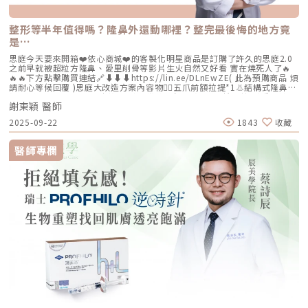
整形等半年值得嗎？隆鼻外還動哪裡？整完最後悔的地方竟
是…
思庭今天要來開箱❤️依心商城❤️的客製化明星商品是訂購了許久的思庭2.0
之前早就被超粒方隆鼻、愛里削骨等影片生火自然又好看 實在燒死人了🔥
🔥🔥下方點擊購買連結🔗⬇️⬇️⬇️https://lin.ee/DLnEwZE( 此為預購商品 煩
請耐心等候回覆 )思庭大改造方案內容物💁‍♀️五爪前額拉提*1👃結構式隆鼻*1
(加購縮鼻翼、敲鼻骨、貴族手術)👄微笑嘴角*1 (加購嘴邊肉拉提)重點摘
謝東穎 醫師
要：00:00 搶先看⚡⚡01:43 開箱手術方案內容物02:02 上臉眉眼分析 : 五
爪前額拉提02:36 中臉隆鼻分析 : 結構式隆鼻合併貴族手術03:58 下臉唇巴
2025-09-22
1843
收藏
分析 : 微笑嘴角+嘴扁肉拉提04:43 華麗買家秀05:25 五星好評分享
⭐⭐⭐⭐⭐▸▸歡迎合作洽談：followheart.marketing@gmail.com◂◂依心唯
美整形外科診所地址｜台北市信義區基隆路二段15號2樓電話｜（02）
醫師專欄
2345-6777官方網站｜https://www.followheart.com.tw/官方諮詢｜
https://follow-heart.com/line臉書粉專｜https://follow-
heart.com/case_fbIG追起來｜https://follow-
heart.com/case_igWeChat ID｜Dr_followheart