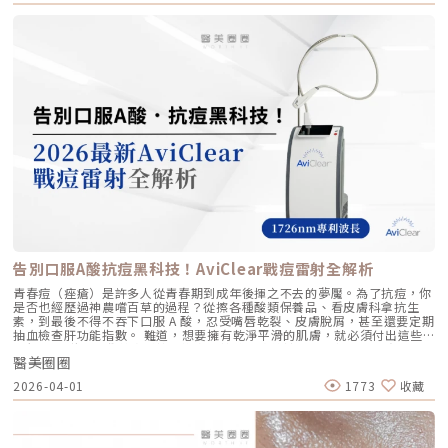
支撐力， 能維持體積不被快速分解 作用機制 注射後會均勻擴散至皮膚深
避免劇烈運動與高溫環境（如溫泉、蒸氣室、高溫瑜伽），其餘日常生活、
療的核心，以及它如何重新定義抗老的黃金標準。一、 為什麼「看得到」
層， 像「液態電波」一樣，透過非發炎機制喚醒細胞自我修復 注射後會停
上妝均不受影響，非常適合行程滿檔的都會女性。結語：美，是找回妳原本
才是真安全？DeepSEE® 即時影像導引的革命在進行音波拉提治療時，我常
留在特定部位， 透過體積來填補或塑形 效果呈現 效果是漸進且全面的，讓
的自然光采抗老不應該是「加法」，而是「還原」。Profhilo 逆時針的哲
跟病患分享一個觀念：音波拉提不是「能量越強越好」，而是「能量要打在
肌膚變得更緊緻、 有彈性、有光澤，視覺上更自然 效果是立即且局部的，
學與辰美學的理念不謀而合：我們不希望客戶變得不像自己，我們希望妳在
對的地方」。每個人的皮膚厚度、皮下脂肪分布、筋膜層（SMAS）的深
能看到凹陷處被填平、 輪廓變得立體 適用對象 適合想改善肌膚鬆弛、細
未來的日子裡，依然保有那份緊緻、透亮的彈力美感。妳不需要厚重的粉底
度，甚至是神經血管的走勢都完全不同。即便是在同一個人的臉上，左側與
紋、膚質乾燥、 彈性下降，追求自然效果的人 適合想填補淚溝、法令紋、
來遮蓋疲態，因為最美的底妝，就是妳健康的真皮層。如果妳也想體驗這種
右側的組織密度也存在差異。傳統的音波療程多半屬於「盲打」，醫師只能
豐頰、豐下巴或鼻子，追求局部立體效果的人 維持時間 約6 ~ 12個月 （需
「由內而外」的重塑感，歡迎來到辰美學，讓我們為妳量身定制專屬的逆齡
憑藉經驗去推測深度，這就像是在迷霧中航行，風險與不穩定性自然較高。
視個人體質、代謝與保養習慣而異） 約6～18個月 （因品牌、分子大小及
處方箋。「詳細內容請詳見辰美學官網」
1.1 精準醫療的「透視眼」最新的Ultherapy Prime 美國音波二代搭載了升
個人體質而異） 值得一提的是，它不像音波拉提需要靠機器操作、產生熱
級版 DeepSEE® 即時影像技術。在施打的每一條能量時，我都能透過 2X 高
能導致術後紅腫，也不會像玻尿酸填充容易造成過度膨脹的人工感，而是像
清螢幕清晰地看見病患當下的組織層級。這意味著： 避開神經與骨頭：大
「智慧型保養」，漸進式修復你的肌膚底層架構。哪些人適合做璞菲洛？
幅降低因能量落點錯誤導致的劇痛或副作用。 精準鎖定 SMAS 筋膜層：確
Profhilo不僅適合輕熟女族群，也非常適合希望改善整體膚況、延緩老化的
保每一發熱凝結點都精確落在支撐輪廓的關鍵地基上。 即時監控探頭貼合
人。尤其推薦給以下族群： 面臨初老症狀者： 臉部、頸部或手部出現細
度：防止因貼合不全導致的表皮燙傷。二、 三種鬆弛型態：妳需要的是
紋、輕微鬆弛，以及肌膚彈性下降、缺乏緊實感的人。 膚質困擾者： 肌膚
「拉提」還是「緊緻」？很多客人到診間會直接說：「我要打音波。」但我
乾燥、毛孔粗大、膚色不均或膚質粗糙，希望透過深層保濕來全面提升膚況
通常會先進行細緻的觸診與影像觀察，因為「鬆弛」其實分為不同層次。如
的人。 追求自然效果者： 不希望外觀有大幅度改變，只想透過自然、漸進
果診斷錯誤，治療效果就會大打折扣。我將臉部老化歸納為三種主要型態，
的方式讓自己看起來更年輕、更有氣色。 對其他療程敏感者： 曾對雷射、
並給予不同的客製化建議：2.1 筋膜鬆弛型（結構下垂）這是最適合美國音
能量儀器等療程反應較大，或希望尋找一種低風險、低修復期的保養方式。
波二代的族群。表現為下顎線模糊、嘴角下垂（木偶紋）、整體輪廓往下
這項療程也特別受到熟齡上班族歡迎，因為療程快、不影響日常作息，對於
墜。這類問題的根源在於 SMAS 筋膜層失去張力，需要透過美音二代深達
告別口服A酸抗痘黑科技！AviClear戰痘雷射全解析
忙碌但仍想維持好氣色的族群非常友善。璞菲洛療程建議與效果說明璞菲洛
4.5mm 的聚焦能量，從地基進行「拉提」。2.2 表皮鬆弛型（膚質鬆軟）
建議以三次療程為一完整週期，前兩次治療間隔約30天，第三次則可延長至
如果妳覺得臉部皮膚軟爛、毛孔粗大、布滿細紋，這通常是真皮層膠原蛋白
青春痘（痤瘡）是許多人從青春期到成年後揮之不去的夢魘。為了抗痘，你
4至6個月後進行。必要時，醫師會根據患者肌膚老化程度，評估是否安排加
流失。此時我會建議以「無雙電波」或「鳳凰電波」為主，強化表層的「緊
是否也經歷過神農嚐百草的過程？從擦各種酸類保養品、看皮膚科拿抗生
強治療，以達到最佳效果。大部分患者在首次治療後約2至4週，能感受到肌
緻」，若能搭配美音二代 1.5mm 或 3.0mm 的探頭進行分層治療，效果會
素，到最後不得不吞下口服 A 酸，忍受嘴唇乾裂、皮膚脫屑，甚至還要定期
膚保濕度提升與質感柔嫩。完整療程結束後，肌膚彈性、細緻度與毛孔緊實
更全面。2.3 脂肪下移型（贅肉堆積）有些人老化表現是法令紋上方擠出一
抽血檢查肝功能指數。 難道，想要擁有乾淨平滑的肌膚，就必須付出這些
度明顯改善，效果可維持數月，期間因人而異，與個人膚質及保養習慣相
塊肉，或是出現明顯的雙下巴。這類族群除了筋膜拉提，還需要美音二代對
代價嗎？ 隨著醫學美容科技的進步，抗痘治療終於迎來了劃時代的突破。
關。針對肌膚老化較嚴重的患者，醫師會提供客製化療程方案，確保治療成
脂肪組織產生的微熱效應來進行收斂，收緊鬆贅組織，恢復線條的俐落感。
醫美圈圈
全球首款獲得美國 FDA 認證，專門針對「皮脂腺」進行治療的 AviClear 戰
效符合期待。為何完成完整療程後仍需定期補打？雖然Profhilo在第一年完
三、 關於痛感與效果：二代真的不一樣嗎？「醫師，聽說美國音波非常
痘雷射 正式問世。它主打不需依賴藥物、無嚴重副作用，透過專利
成三次療程後，可促進皮膚彈力蛋白的新生，但其成分會在體內逐漸代謝，
2026-04-01
1773
收藏
痛，是真的嗎？」這是許多客人心中的陰影。的確，第一代美國音波因其能
1726nm 波長雷射，從根源「關閉」過度活躍的皮脂腺。 這篇文章將帶你
約在施打後28天開始減少。儘管如此，Profhilo所啟動的生物刺激作用能持
量輸出極為強悍扎實，對某些痛感較敏感的客人來說確實是一大挑戰。但
全面深入了解 AviClear 戰痘雷射的作用原理、與傳統治療的差異、療程細
續約3個月左右。隨著時間流逝，皮膚的保濕度與細胞活化功能會逐漸降
Ultherapy Prime（美音二代）在 2026 年能被醫美圈推崇，關鍵就在於它
節以及真實的術後效果，幫助你評估這項抗痘黑科技是否適合自己。為什麼
低，肌膚質感可能回復至治療前的狀態。加上年齡增長與環境壓力，皮膚細
大幅優化了「舒適度」。3.1 減痛技術的優化美音二代優化了能量輸出的波
痘痘總是反覆發作？看懂萬惡之源「皮脂腺」在認識 AviClear 戰痘雷射之
胞活力下降，因此建議每3至4個月進行一次補打，持續激活肌膚，維持年輕
型與頻率，使熱能釋放更加穩定均勻。在臨床操作中，我發現客人的耐受度
前，我們必須先了解痘痘（痤瘡）究竟是怎麼形成。青春痘的生成機制主要