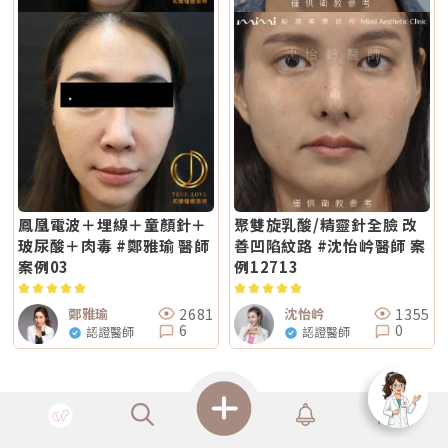
配其他療程評估。第二，不要只看價格，更要看療程規劃是否合理電波音波
為主的療程通常較符合需求；若希望同時兼顧膚質細緻與輕度緊緻，複合式
議先穩定皮膚後再安排療程。Q5：做 Reepot 之後多久可以搭配其他醫美
的價格會受到儀器種類、探頭、發數、施作部位、能量設定與診所規劃影
電波療程則可能更具彈性。效果差異：拉提感、緊緻感、膚質感不一樣1. 拉
療程？治療後皮膚需要時間恢復，因此若要搭配保濕導入、水光等溫和療
響。價格便宜不一定不好，但如果只用價格做決定，很容易忽略真正重要的
提感如果你的主要困擾是「臉部鬆弛」、「下顎線不清楚」或「嘴邊肉變明
程，通常約 2～3 週即可視膚況安排；若是皮秒、飛梭、強效換膚或注射等
事：這療程到底有沒有符合你的臉部狀況？同樣是音波，有人需要加強下顎
顯」，鳳凰電波通常是較常被討論的選項之一。其應用多與輪廓緊緻與鬆弛
刺激性較高的項目，建議至少間隔 4 週再評估。適當的間隔能降低反黑與過
線，有人需要處理嘴邊肉；同樣是電波，有人重點在眼周細紋，有人重點在
改善相關，常見於臉部、眼周與身體的緊緻與平滑需求。2. 膚質感如果你的
度刺激的風險，也讓後續療程效果更穩定。Q6：Reepot 的療程費用大約是
臉頰鬆弛。規劃不同，效果自然也會不同。所以選療程時，不只要問「多少
問題不是明顯鬆弛，而是「皮膚看起來粗」、「毛孔明顯」、「妝感不服
多少？Reepot 的價格會依照治療部位、所需的能量深度、是否搭配其他療
錢」，也要問清楚：使用什麼儀器？施作哪些部位？大約發數或治療範圍怎
貼」或整體氣色較疲累，無雙電波的複合式能量設計相對較符合這類需求。
程以及整體規劃次數而有所差異。一般費用多落在一萬至三萬多元之間，但
麼規劃？為什麼我的狀況適合這個療程？第三，確認儀器來源、探頭耗材與
除了緊緻效果外，也常被用於膚質細緻與整體質感提升，因此常被市場定位
實際金額仍需依個人斑點狀況與療程組合評估後才能確認。建議先安排諮
施作人員電波音波屬於能量型醫美療程，安全性和儀器來源、探頭耗材、操
為入門型抗老或精緻型電波療程。3. 自然度兩者都屬於非侵入式療程，因此
詢，由專業醫療人員確認膚況後提供最適合的治療方案與費用。Q7：
作經驗都有關。建議選擇前可以確認是否為合法原廠認證儀器、是否使用原
通常不會像手術或填充療程一樣產生立即的結構性改變，效果多半呈現為漸
Reepot 術後的人工皮需要貼多久？Reepot 治療後會在局部覆蓋人工皮，
廠探頭或合規耗材，以及是否由合格專業醫療人員評估與操作。另外，醫師
進式、自然型。常見的效果訴求差異在於：鳳凰電波多偏向輪廓線條與緊緻
主要是保護剛治療的肌膚並協助屏障修復。人工皮不建議自行撕除，多數人
的臉部解剖概念與美感判斷也很重要。因為電波音波不是「能量越強越
感的提升；無雙電波則較偏向整體膚質細緻、緊實與光澤感的改善。哪一種
會在約兩週左右回診時，由醫療人員視膚況協助取下。人工皮脫落後，治療
好」，而是要看你的皮膚厚度、脂肪量、鬆弛程度、臉型比例去調整。過度
比較痛？無雙電波真的比較不痛嗎？疼痛感是很多人選療程時最在意的問
部位的色素也會在這段期間逐漸代謝、變淡。斑點帶來的影響，往往不只是
治療不一定更漂亮，反而可能不自然或效果不如預期。第四，效果需要時
題。以療程設計來看，鳳凰電波因為以單極射頻為主，能量感通常會比較明
外觀變化，更讓人感到氣色黯淡、不如以往。隨著醫美技術不斷推陳出新，
間，不要用術後當天判斷成敗電波和音波都是透過熱能刺激膠原蛋白反應，
顯。部分人會形容為熱、刺、酸、脹，尤其在骨感較明顯或皮膚較薄的位
Reepot AI 時光雷射為色素治療帶來更精準、可控的方式，讓除斑不再停留
不是做完當天就完成全部效果。部分人術後會先感覺皮膚變緊、輪廓比較
置，感受可能更強。無雙電波則因為設計上有SAC智能冷卻系統與RIC即時
在效果難預測的時代。期望這篇文章能幫助你清楚掌握除斑方向與選擇，在
鳳凰電波＋埋線＋童顏針＋
聚雙旋乳酸/精靈針全臉 改
順，但真正的膠原蛋白新生與重組，通常需要數週到數月慢慢發生。所以做
阻抗偵測補償系統等設計，因此為舒適度較高的電波療程。但這裡要講清
規劃療程時，也建議由專業醫師根據膚況量身評估，找到最適合、安全的改
完後不要急著用第一天的樣子判斷有沒有用，也不要因為短期內沒有巨大變
玻尿酸＋肉毒 #鄭雅瑜 醫師
善凹陷紋路 #沈怡岒醫師 案
楚：不痛不代表完全沒感覺，舒適也不代表每個人都一樣。疼痛感會受到很
善方式。★溫馨提醒★小編要提醒大家，醫療並非單純的商業交易，所有的
化就立刻否定療程。非侵入式拉提的特色通常是漸進、自然，而不是突然大
多因素影響，包括： 個人耐痛程度 施作部位 能量設定 是否敷麻 醫師手法
療程都伴隨著風險。因此，作為消費者應該謹慎選擇合適的醫療方案，以確
案例03
例12713
幅改變。第五，不要期待一次療程解決所有老化問題臉部老化不是只有皮膚
皮膚厚薄與骨感程度 當天身體狀態所以比較精準的說法是：無雙電波通常
保安全與健康。
鬆而已，還可能包含膠原蛋白流失、脂肪位移、骨架支撐變弱、皮膚厚度改
被定位為舒適度較佳；鳳凰電波能量感通常較明顯。但實際感受仍需依個人
變等不同層次的問題。電波可以改善皮膚緊緻度與膚質，音波可以幫助輪廓
狀況而定。常見迷思一：鳳凰電波一定比無雙電波強嗎？不一定。「強」要
拉提與深層支撐，但它們不一定能取代針劑、填充、雷射、手術或其他療
2681
1355
鄭雅瑜
沈怡岒
看你指的是哪一種強。如果說的是深層拉提、輪廓緊緻，鳳凰電波確實是經
程。比較正確的觀念是：電波音波不是萬能療程，而是抗老規劃中的一部
6
0
認證醫師
認證醫師
典代表。但如果是膚質、細緻度、毛孔與整體保養感，無雙電波可能更符合
分。真正適合你的方式，應該要根據你的老化程度、臉部條件、預算與期待
期待。這就像健身一樣，重訓和瑜伽都能讓身體變好，但目標不同。你想練
效果一起評估。電波音波常見問題 FAQQ1：電波跟音波哪個比較痛？不一
線條、核心、柔軟度，還是想增加肌力？療程也是同樣邏輯。選擇醫美療
定。電波多半是熱感、刺熱感；音波則常見深層痠脹感或一點一點的刺激
程，不是找「最紅的」，而是找「最符合目前需求的」。常見迷思二：電波
感。不過疼痛感會受到能量設定、施作部位、個人耐受度、儀器種類影響，
做完會立刻小臉嗎？很多人期待電波做完臉馬上小一圈，但這個期待需要調
不能單純說哪一個一定比較痛。Q2：電波音波做完會有修復期嗎？多數電
整。電波拉提不是抽脂，也不是溶脂，更不是削骨。它主要是透過射頻熱能
波音波屬於非侵入式療程，通常不需要像手術一樣長時間修復。不過部分人
刺激皮膚組織緊緻與膠原重塑，因此效果通常是逐步變化。有些人做完會覺
問醫生
More
可能會有短暫泛紅、腫脹、痠感或觸痛，通常會逐漸緩解。實際狀況仍需依
得臉比較緊、線條比較順，但真正的膠原變化通常需要時間。Thermage 官
個人體質與療程設定而定。Q3：年輕人適合做電波音波嗎？如果只是想預
方也提到效果可立即出現，並隨時間改善。所以比較合理的期待是：不是