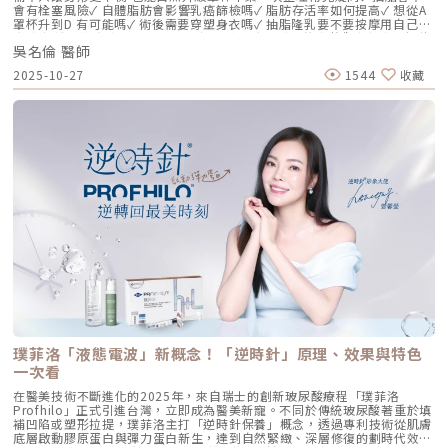
（64mg/2ml），它結合了： 高分子量玻尿酸（H-HA）：提供穩定的物理
會有栓塞風險✓ 自體脂肪會影響乳癌篩檢嗎✓ 脂肪存活率如何提高✓ 想從A
支撐與深層鎖水，改善鬆弛。 低分子量玻尿酸（L-HA）：作為傳遞信號的
罩杯升到D 有可能嗎✓ 術後需要穿塑身衣嗎✓ 抽脂隆乳要不要按摩用自己的
分子，直接活化真皮層內的纖維母細胞，誘導膠原蛋白與彈力蛋白新生。這
脂肪 打造柔軟真實的胸型適合誰 怎麼做 最有效將給妳完整觀念與安心評估
種「1+1 > 2」的協同作用，讓 Profhilo 在進入皮膚後，能像液態電波一
吳名倫 醫師
依據重點摘要：0:00 #她說他說0:40 #自體脂肪隆乳v.s.#假體隆乳 想要哪
樣迅速擴散，全面性地改善膚質。三、 3 種細胞與 5 種蛋白：解開「液態
一樣？1:02 關於手術安全性 #自體隆乳2:12 不同的抽脂方式 #脂肪存活率
2025-10-27
1544
收藏
電波」的逆齡關鍵在辰美學的診間，我常跟客戶解釋，Profhilo 就像是為
會一樣嗎？3:16 關於抽脂安全 #脂肪栓塞問題 ？4:09 關於手術安全性 #矽
肌膚施加了一種「啟動指令」。它不僅僅是補水，而是啟動了「3+5 逆齡機
膠隆乳相關影片：• 罩杯升級前必看，自體脂肪豐胸解析！ EP20• 男生
制」： 活化 3 種關鍵細胞： 纖維母細胞：這是皮膚的「膠原工廠」。 角質
女乳好尷尬，胸部困擾的隱藏原因你有嗎？ EP24• 抽就對了？抽脂局部雕
形成細胞：強化表皮防禦力，讓肌膚看起來更細緻、有光澤。 脂肪幹細
塑大解密，它沒想像可怕！EP31---LINE
胞：幫助恢復皮下組織的飽滿感，減緩隨著年齡增長的皮下萎縮。 啟動 5
@aclinichttps://lin.ee/zGPja49▼詢問整形大小事https://answer-
種關鍵結構蛋白：包括 I 型、III 型、IV 型、VII 型膠原蛋白以及最關鍵的彈
clinic.com/▼詢問皮膚大小事https://answer-skin.com/▼詢問變美大小
力蛋白。這種全方位的重塑效果，能讓下顎線變清晰，讓細紋從底層淡化。
事https://answer-skincare.com/安瑟美膚整形外科診所
這就是為什麼它被暱稱為「液態電波」。電波是靠「熱能」刺激新生，而
FBhttps://www.facebook.com/AnswerClinic安瑟美膚整形外科診所
Profhilo 是靠「生物分子信號」啟動新生。對於皮膚薄、怕痛或不適合高
IGhttps://www.instagram.com/aclinic.group/吳名倫醫師：Dr.Allen 整
能量儀器的客戶來說，這是一個非常理想的選擇。四、 蔡醫師的精準美
形醫美體塑學苑https://www.facebook.com/drallenbody吳名倫醫師
學：BAP 五點拉提點位解析施打 Profhilo 是一門藝術。我們採用國際標準
IGhttps://www.instagram.com/psdr_allen/安瑟美膚整形外科診所地
的 BAP（Bio Aesthetic Points）五點拉提打法，這五個點是避開重要血
址：臺北市大安區安和路一段113號2樓之1電話：（02）7709-9398
管、精準對準臉部支撐結構的黃金位置： [1] 顴骨高點： 位於顴骨最突出的
地方，需離眼睛外側至少 2 公分。能像掛鉤一樣，為中臉提供向上向外的支
撐力。 [2] 鼻翼與瞳孔垂直線交界： 在鼻翼與耳廓之間畫出水平線，再從瞳
孔中線畫垂直線，兩線交交叉處作為注射點。能有效改善法令紋，飽滿面中
部。 [3] 耳廓下前緣： 位於耳廓下緣的前方約 1 公分處。是收緊臉部外側
輪廓、強化下頷線條的關鍵。 [4] 下頷嘴角交界： 在下巴中軸線的三分之一
處畫垂直線，再向唇角方向移動 1.5 公分。可以修飾木偶紋，改善嘴角下
垂。 [5] 下顎角前緣： 位於下顎角前側約 1 公分處。幫助拉緊腮幫子多餘
璞菲洛「液態電波」新概念！「逆時針」原理、效果與特色
的鬆弛組織，讓下顎線條清晰。五、 哪些部位最適合 Profhilo 逆時針？
Profhilo 逆時針之所以能成為抗老界的寵兒，不僅是因為它的成分純淨，
一次看
更因為它解決了傳統醫美難以觸及的「盲區」。它不靠體積填充，而是透過
在醫美技術不斷進化的2025年，來自瑞士的創新玻尿酸療程「璞菲洛
「液態拉皮」的概念，從根本提升肌膚彈性。以下四個部位是我在臨床運用
Profhilo」正式引進台灣，立即成為醫美新寵。不同於傳統玻尿酸著重於填
中最推薦的：1. 臉部液態拉皮：BAP 五點精準誘導這是 Profhilo 的核心應
補凹陷或塑形拉提，璞菲洛主打「逆時針保養」概念，透過專利技術從肌膚
用。與傳統玻尿酸增加臉部「厚重感」或「體積支撐」的邏輯完全不同，
底層啟動膠原蛋白與彈力蛋白新生，達到自然緊緻、深層修復的劃時代效
Profhilo 本質上是液態拉皮。我們採用國際標準的 BAP（Bio Aesthetic