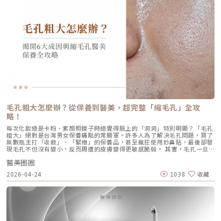
健康。一項針對40至65歲受試者的研究顯示，接受兩次Profhilo注射（間
顯著提升，不再需要像早期那樣「痛到想哭」。 見效時間：治療當下因組
包含四大關鍵： 皮脂分泌過盛：受到賀爾蒙、壓力、飲食或基因影響，皮
隔30天）後，在1個月與4個月的評估中，皮膚彈性與保濕度均有顯著提
織受熱收縮，會有 10-20% 的即時拉提感。真正的巔峰效果會在術後 2–3
脂腺製造出過多的油脂。 毛囊角化異常：老廢角質無法正常代謝，與油脂
升，且效果可維持至少4個月。受試者自我評估亦反映皺紋減少、肌膚更緊
個月，隨著膠原蛋白的大量新生，輪廓會日益清晰。 維持時間：在規律的
混合後堵塞毛孔，形成粉刺。 痤瘡桿菌增生：堵塞的無氧毛孔成為痤瘡桿
緻，印證持續治療的重要性。（參考來源：Sparavigna et al., 2022）璞
生活作息下，一次優良的治療效果可維持 12–18 個月。四、 蔡醫師的減齡
菌（C. acnes）的溫床，細菌大量繁殖。 發炎反應：細菌代謝物引發免疫
菲洛療程前後注意事項術前： 停止服用抗凝血藥物（如阿斯匹靈、維他命
處方箋：美音二代的精準佈點很多診所標榜「破千條」的音波，但我始終堅
反應，導致紅腫、化膿，形成嚴重的囊腫型或膿皰型痘痘。在這四個環節
E） 治療當天避免化妝、飲酒 保持作息規律，避免熬夜與重度壓力術後：
持：條數不是越多越好，精準度才是關鍵。過多的能量可能造成脂肪萎縮
中，「皮脂分泌過盛」是啟動後續一連串災難的開關。傳統的治療方式，如
24小時內避免按摩施打部位 三天內避免劇烈運動與三溫暖 一週內避免臉部
（臉凹），過少則無感。在辰美學，我會根據每一位客人的臉型厚薄、鬆弛
抗生素主要針對殺菌；外用酸類主要針對去角質。唯有口服 A 酸能夠有效抑
熱敷與刺激性護膚產品 建議加強保濕、防曬，幫助效果延長璞菲洛副作用
程度，規劃專屬的能量地圖。以下是 2026 年我常用的建議處方： 施作區
制皮脂腺分泌，這也是為什麼口服 A 酸過去被視為治療嚴重痘痘的終極武
與風險Profhilo屬於非交聯玻尿酸，不含化學交聯劑，生物相容性極佳，副
域 建議條數參考 蔡醫師臨床改善重點 全臉輪廓拉提 500 – 800 條 筋膜拉
器。然而，口服 A 酸伴隨著全身性的副作用。而 AviClear 戰痘雷射的誕
作用相對少。常見輕微反應包括： 注射處短暫腫脹、微紅 局部輕微瘀青
提改善法令紋 中下臉重點加強 300 – 500 條 筋膜拉提改善嘴邊肉 眼周與提
生，就是為了一次解決這個痛點：我們能不能在不吃藥的情況下，精準且長
（數日內可自行消退） 極少數人可能會有輕微搔癢或壓痛感，通常在數天
眉 100 – 200 條 改善眼尾下垂。 4.1 複合式療程的加乘效果如果想要達到
效地控制皮脂腺？什麼是 AviClear 戰痘雷射？解密 1726nm 的物理奇蹟
內緩解※ 選擇合法診所與原廠授權產品，是避免療程風險最關鍵的因素。
更好的「精緻度」，我常會建議在音波拉提後，搭配再生針（瑞德喜）進行
AviClear 戰痘雷射是一台利用特定波長光能來治療痤瘡的醫療儀器。它的核
為什麼 Profhilo 成為新一代醫美趨勢？隨著醫美觀念的演變，越來越多人
外輪廓的固定，或是以「混合式填充」補足流失的骨架支撐。這種「由內拉
心技術在於突破性的1726nm 波長雷射。1. 為什麼是 1726nm 波長？「專
追求自然、柔和的改善效果，不希望臉部看起來僵硬或過度膨脹。Profhilo
提、由外固定」的複合思維，才是現代抗老的趨勢。五、 2026 醫美行情與
吃油脂」的標靶治療在雷射醫學中，不同的波長會被不同的目標物（如黑色
與傳統填充型療程最大的不同，在於它獨特的「重建」式作用。Profhilo
避坑建議當妳搜尋「美國音波二代價格」時，會發現市場行情落差很大。身
素、血紅素、水分）吸收。1726nm 這個波長非常特殊，它在人體組織
並非單純地填補，而是將高濃度玻尿酸均勻分布於肌膚真皮層，從底層刺激
毛孔粗大怎麼辦？從保養到醫美，超完整「縮毛孔」全攻
為醫師，我必須提醒大家，費用背後包含的是原廠探頭成本、儀器維護、以
中，被皮脂（油脂）吸收的效率，大約是被水分吸收的 2 倍。當 AviClear
膠原蛋白與彈力蛋白新生，啟動肌膚的自我修復能力，讓效果柔和自然，能
及最重要的「醫師的技術與判讀經驗」。 認明原廠授權：施打前請掃描儀
略！
的雷射光束打入真皮層時，能量會精準地被富含油脂的「皮脂腺」大量吸
有效降低傳統填充物可能帶來的異物感，也更貼近肌膚自然老化的邏輯。此
器與探頭 QR Code，確保非水貨或非法翻新探頭。 選擇認證醫師：音波拉
收，進而產生熱能。這些熱能會破壞過度活躍的皮脂腺細胞，變得萎縮、分
外，Profhilo 完美契合了當前醫美市場「微侵入式」與「預防型保養」的
每次化妝總是卡粉、素顏照鏡子時總覺得臉上的「洞洞」特別明顯？「毛孔
提需要精準的解剖學知識，只有受過原廠培訓的醫師，才能在「安全邊界
泌量大幅下降。當沒有過多的油脂，毛孔就不易堵塞，痤瘡桿菌也失去了生
趨勢。它填補了日常保養品與侵入式手術之間的空缺，不需像肉毒桿菌那樣
粗大」絕對是台灣男女保養痛點的常勝軍。許多人為了解決毛孔問題，買了
內」將能量發揮到極致。六、 結語：愛美，是為了成就更好的自己我常
存的養分，痘痘自然就失去了生長的溫床。2. AviCool™ 藍寶石冷卻系統：
限制表情，也不需要像手術拉皮那樣漫長的恢復期。對於生活忙碌、注重效
無數瓶主打「收斂」、「緊緻」的保養品，甚至瘋狂使用妙鼻貼，最後卻發
說，醫美的意義不在於把妳變成另外一個人，而在於「找回最巔峰狀態的
保護表皮，大幅提升舒適度既然要用熱能破壞深層的皮脂腺，表皮會不會被
率的現代人來說，這讓它更容易被接受，成為許多人延緩老化、提升膚質的
現毛孔不但沒有變小，反而周遭的皮膚變得更敏感脆弱。 其實，毛孔一旦
妳」。看著客人在治療後，重新對鏡子裡的自己露出自信的微笑，那是我身
燙傷？這正是 AviClear 的另一項核心專利。機器配備了專屬的 AviCool™
首選。臨床案例分享以下為原廠提供的實際案例，透過Profhilo逆時針療
被撐大，就像是被撐鬆的橡皮筋，光靠日常塗抹保養品是很難「完全逆轉」
為醫師最大的成就感。我會運用 Ultherapy Prime 美國音波第二代的精準
藍寶石接觸式冷卻系統。在雷射擊發前、擊發中與擊發後，冷卻系統會持續
程，觀察治療前後肌膚狀態的變化，供大家參考了解療程效果。璞菲洛
醫美圈圈
的。想要有效改善毛孔粗大，我們必須先搞懂你的毛孔是哪一種「型」，才
技術，結合我對面部結構的美感理解，悉心守護妳每一寸肌膚的張力。如果
將表皮溫度維持在安全的低溫狀態。這不僅能防止表皮熱傷害、避免術後反
Profhilo常見Q&AQ1：PROFHILO和水光療程有什麼差別？ 水光著重在肌
能對症下藥！這篇文章將帶你從日常保養到專業醫美療程，全面拯救毛孔粗
您也對輪廓的流失感到焦慮，或者正猶豫哪種療程最適合自己，歡迎預約來
黑，更大幅降低了療程中的痛感，讓患者在不需要敷麻藥的情況下（視個人
2026-04-24
1038
收藏
膚表層補水，讓皮膚變得水嫩透亮；而PROFHILO作用層次更深，不只補
大的終極對策。為什麼我的毛孔會變大？揭開毛孔粗大的 6大元兇在探討怎
診間，讓我們在一個放鬆、透明的環境下，一起討論出最適合您的減齡計
耐受度而定），也能順利完成治療。AviClear 戰痘雷射 vs. 藍雷射與傳統療
水，還能活化膠原蛋白、彈力蛋白等細胞修復，提升整體彈性與緊緻度。它
麼解決之前，我們得先抓出讓毛孔變大的罪魁禍首。毛孔粗大絕對不是單一
畫。
法：抗痘金大PK過去我們面對嚴重的青春痘，「吞口服A酸」幾乎是唯一的
的特點是透過穩定擴散來刺激肌膚自我修復，不靠刺激或破壞，適合想全面
原因造成的，通常是以下幾個因素交織而成的結果：1. 【油脂型毛孔】：中
終極解方。然而，隨著光電科技的突破，現代的醫美抗痘已經邁入了「精準
改善膚況的人。Q2：可以和電波、音波等療程搭配嗎？ 可與電波、音波等
東油田的擴建工程毛孔是皮脂排出的主要通道。當你的皮脂腺天生比較發
破壞皮脂腺」的新紀元。目前市面上討論度最高的兩大抗痘黑科技，分別是
療程搭配使用，建議間隔約兩週，具體施打順序與時間需由醫師評估。電
達，或是受到氣溫升高、荷爾蒙波動、常吃高油高糖食物影響，導致出油量
AviClear 戰痘雷射與 CAPRI 藍雷射。雖然兩者都主打不吃藥、從根源控
波、音波術後可加速肌膚修復並延長效果，但需等皮膚完全降溫後再進行
大增時，通道就會被迫「擴建」來排出這些大量油脂。2. 【角質型毛孔】：
油，但在波長與作用機制上卻有著根本的差異。我們該如何選擇？它們與傳
Profhilo療程。施打前請務必諮詢醫師，遵從專業建議安排療程。Q3：璞
通道堵塞引發的連鎖反應健康的肌膚會自然代謝老廢角質，但如果代謝異
統的口服A酸又有什麼不同？以下為您全面解析。頂尖對決：AviClear 戰痘