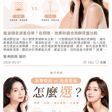
（HydraFacial）原理：屬於非侵入性的保養。利用專利的負壓水渦流技
因素有些人天生黑色素細胞較敏感，斑點更容易在年輕時就出現。三、荷爾
能有效阻斷復發。 深色肌膚患者：過去許多雷射（如脈衝光、某些淨膚雷
術，溫和無痛地吸出毛孔深層的黑頭、白頭粉刺與多餘皮脂，同時導入高濃
蒙波動包含懷孕、避孕藥、壓力、作息不穩等，都可能使色素活躍，例如熟
射）在深色肌膚上容易引發熱傷害或色素沉澱（反黑）。AviClear 的
度的保濕與抗氧化精華。適合誰：出油粉刺型毛孔、怕痛不敢打雷射、想作
知的肝斑。四、發炎後色素沉澱（PIH）痘痘、皮膚受傷、過度刺激後，都
1726nm 波長針對的是「油脂」而非「黑色素」，因此適用於 Fitzpatrick
為重要活動前的急救保養者。效果與特色：做完當下皮膚立刻感受到「會呼
可能留下深淺不一的色沉。以上原因造成斑點呈現不同的「深度」「密度」
膚色分類的 I 到 VI 型（包含極深色肌膚），安全性極高。AviClear 戰痘雷
吸」的潔淨感，毛孔因為髒污被清空並喝飽水，視覺上會立刻變得細緻，且
與「分布」，也使除斑變得不再只是把黑色素擊散這麼簡單。只要能量不
射 常見 QA 總整理在決定進行療程前，大家心中難免還有一些疑問。我們
無恢復期。2. 光電雷射：皮秒雷射（搭配特殊透鏡）原理：皮秒雷射
足，改善有限；能量過強，又可能刺激皮膚，造成修復期延長、色素反應，
整理了討論度最高的幾個問題：Q1：打 AviClear 戰痘雷射會痛嗎？需要敷
（Pico Laser）是目前詢問度最高的縮毛孔療程。核心在於加上了「蜂巢透
甚至讓斑點反覆出現。也因為色素問題本身複雜，傳統除斑療程才會讓人覺
麻藥嗎？A：疼痛度極低，多數患者甚至不需要敷麻藥！怕痛的人有福了！
鏡」或「聚焦透鏡」。這能在不破壞表皮的情況下，將雷射光束匯聚，在真
得「效果不一定穩定」。要真正提高治療的成功率，關鍵就在於是否能更精
AviClear 搭載了專利的「AviCool™ 藍寶石冷卻技術」，探頭在雷射擊發的
皮層產生「空泡效應（LIOB）」。這就像是在皮膚深層進行微小的破壞，
準、穩定地處理不同深度的黑色素，同時降低熱傷害。什麼是 Reepot AI時
前、中、後都會持續為肌膚表面降溫。治療過程中，主要會感覺到探頭冰冰
電波跟音波差在哪？從原理、效果到適合族群完整比較
藉此喚醒肌膚的自癒機制，大量刺激膠原蛋白與彈力纖維新生，進而把毛孔
光雷射？從技術重新理解除斑Reepot AI時光雷射是一款以 532 nm 綠光為
涼涼的，伴隨輕微的溫熱感或是像被橡皮筋輕彈的感覺。相較於傳統雷射或
周圍的凹陷給「撐」起來。適合誰：輕中度的老化型毛孔、輕微淺層痘疤、
基礎，並結合 AI 影像分析的智慧型色素雷射，已通過美國 FDA、韓國
手工清粉刺的痛楚，整體舒適度大幅提升，輕鬆就能完成療程。Q2：我現
電波跟音波，為什麼常常被拿來比較？ 只要開始研究醫美抗老療程，幾乎
想同時改善膚色不均與暗沉的人。效果與特色：熱傷害小，術後通常只會紅
KFDA 與台灣 TFDA 核可。它的設計目的，是讓除斑治療更精準、更安全，
在正在吃口服 A 酸，可以打 AviClear 嗎？A：建議先與主治醫師討論。一
都會遇到這兩個名字：電波和音波。 有人說電波比較適合緊緻，有人說音
腫1~3天，幾乎不影響日常生活。是目前 CP 值極高的定期保養型雷射。3.
也更符合亞洲膚質對低熱傷害的需求。透過AI智慧影像掃描技術，系統能先
般來說，口服 A 酸會讓皮膚變得比較薄且脆弱。多數醫師會建議在停用口服
波拉提感比較明顯；也有人做完電波覺得皮膚變細、變亮，做完音波覺得下
重度凹洞救星：UP雷射原理：如果是屬於嚴重的「疤痕/凹洞型毛孔」，皮
辨識斑點的深度與分布，使能量設定更具科學依據。在治療作用上，
A 酸至少 1 到 3 個月後，讓皮膚屏障稍微恢復，再來進行雷射治療會比較
顎線變清楚。聽起來好像都能抗老、都能拉提，但到底差在哪裡？ 其實，
秒雷射可能不夠力，這時候就需要汽化型雷射上場。例如 UP雷射
Reepot 搭載超低溫冷卻機制，能在能量擊發的同時以低溫保護皮膚，降低
安全。Q3：如果我只有局部（例如下巴）長痘痘，可以只打局部嗎？A：通
電波和音波最大的差別，不是「哪一個比較厲害」，而是它們使用的能量不
（UltraPulse），它能將能量精準且極深地打入真皮層甚至皮下組織，切斷
紅腫與熱刺激。其能量原理以機械式震動分散黑色素為主，而非單純依賴高
常建議「全臉治療」效果最佳。皮脂腺是分佈在全臉的，雖然目前只有下巴
醫美圈圈 醫師
同、作用的層次不同，適合處理的老化問題也不同。 簡單來說： 電波偏向
硬化的纖維化疤痕組織，進行深層的肌膚重建。適合誰：嚴重的冰鑿型痘
熱破壞，因此對周邊組織更溫和。簡單來說，它讓除斑從過去較不穩定的模
在發炎，但其他區域的皮脂腺可能也處於過度活躍的狀態。全臉均勻施打可
改善皮膚的鬆、細紋、膚質與緊緻度。 音波偏向改善輪廓的垂、嘴邊肉、
疤、嚴重凹洞型毛孔粗大。效果與特色：效果非常強大且顯著，但相對的
2026-05-07
582
收藏
式，提升為更可控、恢復期更短的療程設計。Reepot 三大核心技術：讓除
以達到整體控油、預防其他部位未來爆發的效果。當然，醫師在施打時，會
下顎線與深層支撐。 例如：如果把臉比喻成一棟房子，電波比較像是在整
「破壞力」也強。術後會有明顯的點狀結痂、流組織液，恢復期較長（約需
斑更精準、安全、穩定在眾多除斑雷射中，Reepot 之所以被視為新一代的
針對正在發炎的嚴重區域特別加強能量。Q4：三次療程結束後，一輩子都
理牆面，讓表面變得更平整、更緊；音波則比較像是在加強地基與支撐結
7~10 天），需要有耐心細心照護。4. 緊緻抗老新趨勢：微針電波（如E電
智慧型選擇，關鍵在於它結合了精準分析、冷卻保護與機械式作用三大技
不會再長痘痘了嗎？A：雷射不是魔法，日常保養依然重要。AviClear 能大
構，讓整體輪廓往上撐起來。電波是什麼？重點在 RF 射頻加熱與緊緻電波
波 Exion、無限電波 Potenza）原理：結合了「微針」與「電波（RF）」
術，不只是把能量打在斑點上，而是以更科學、更安全的方式處理色素問
幅萎縮皮脂腺，把出油量降到極低，讓長痘痘的機率降到最低。但人體是有
拉提使用的是 RF 射頻能量。RF 是 Radiofrequency 的縮寫。原理是透過
雙重優勢。透過極細的微針穿透表皮，在到達真皮層特定深度時瞬間釋放電
題。AutoDerm 智慧影像分析系統在正式治療前，系統會先掃描肌膚，辨識
自我修復機制的，經過數年後，部分皮脂腺可能會慢慢恢復部分功能。此
射頻能量在皮膚組織中產生熱能，讓膠原蛋白受熱收縮，並啟動後續的膠原
波熱能。這不僅能刺激膠原蛋白與彈力蛋白重組（改善老化型毛孔），微針
每一處斑點的分布、深度與範圍。這讓醫師不再只依賴肉眼判斷，而是能透
外，極端的壓力、嚴重的賀爾蒙失調依然可能引發零星的痘痘。但整體來
蛋白新生與重組。很多人一聽到「加熱」會覺得很抽象，電波不是只打一個
的物理性破壞與電波熱能，還能破壞過度活躍的皮脂腺（改善出油型毛
過影像資訊調整能量，讓治療更客製化、也更一致。對於斑點多、深淺不一
說，膚況絕對會比治療前穩定非常多。許多人會選擇在 1 到 2 年後，將
點，而是讓一段皮膚組織被均勻加熱。當皮膚裡的膠原纖維遇到適當熱能，
孔）。適合誰：混合型毛孔（又油又鬆弛）、肝斑體質不適合打高能量雷射
或分布不規則的人來說，這項技術能有效提升治療的精準度。CPTL 超冷卻
AviClear 作為年度的「控油進廠保養」來施打一次。Q5：打完 AviClear 後
就像鬆掉的彈力網被重新收緊，視覺上會有比較緊、平整的感覺。所以電波
者、想全面提升膚質緊緻度的人。效果與特色：因為熱能在皮膚深層釋放，
保護除斑過程中最令人擔心的副作用之一，就是因熱能過高造成紅腫、脫
有修復期嗎？該怎麼保養？A：由於屬於「非侵入性」的安全療程，術後皮
常見的效果感受包括：皮膚變緊、細紋變淡、毛孔視覺變細緻、臉部鬆弛感
表皮的熱傷害極小，退紅快（通常隔天即可上妝）。對於膚質的「整體優
皮，甚至反黑。CPTL 的作用是在雷射擊發的同時迅速降溫，使肌膚保持在
膚最多只會有輕微的泛紅，通常在幾個小時到一天內就會自然消退，完全不
改善、膚質變得比較平滑。也因為電波比較強調「皮膚緊緻」和「膚質改
化」有非常亮眼的表現。5. 物理性微創重建：得美微針筆（Dermapen）原
低溫狀態，避免熱能向周圍擴散。皮膚被冷保護包覆後，不僅治療時更舒
影響日常上班上課。術後的保養也非常簡單：只要做好「基礎保濕」與「確
善」，所以如果困擾的是臉看起來鬆鬆的、眼周或嘴邊有細紋、臉頰摸起來
理：透過儀器上極細微的針頭，在肌膚表層每秒創造出1,920的微小穿刺通
適，也能減少後續的發炎反應，讓整體修復期縮短許多。VSLS色素冷剝離
實防曬」，並在術後一週內暫停使用美白、酸類或去角質等刺激性產品即
不夠緊實，電波通常會是可以評估的方向。但要注意，電波不是做完就立刻
道。這種「微破壞」能直接啟動肌膚天然的傷口癒合機制，刺激膠原蛋白與
技術在 532 奈米波長下，Reepot 的能量並非以高熱燒灼黑色素，而是以機
可。對於忙碌的現代人來說，是非常友善的午休醫美選擇。拿回肌膚的主導
變成另一張臉。效果通常會分成兩個階段：一部分人會先感覺皮膚有收緊
彈力蛋白增生。更棒的是，這些微通道能像海綿一樣，大幅提升後續保養精
械式的震動作用使色素顆粒鬆動、分離，再交由身體自然代謝。這項機制能
權，抗痘不再是一場苦戰青春痘從來就不只是一個表面的皮膚問題，它更深
感，後續則會隨著膠原蛋白慢慢新生，讓緊緻度逐漸出現。音波是什麼？重
華（如生長因子、高濃度玻尿酸）的吸收率，達到加乘的養膚效果。適合族
同時保護真皮層的血管結構，減少對健康組織的影響，讓整個治療更溫和，
刻地牽動著個人的自信心與社交生活。過去，嚴重痘痘肌患者往往陷入兩