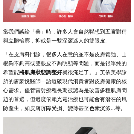
當我們談論「美」時，許多人會自然聯想到五官對稱
與立體輪廓，抑或是一雙深邃迷人的雙眼皮。
「在皮膚科門診，很多人在意的並不是皮膚鬆弛、山
根夠不夠高或雙眼皮不夠明顯等問題，而是很單純的
希望能
將肌膚狀態調整好
就很滿足了。」芙依美學診
所的唐豪悅醫師一語道破現代消費者對皮膚健康的核
心需求。儘管雷射療程長期被認為是改善多種肌膚問
題的首選，但過度依賴光電治療也可能會有潛在的風
險產生，如皮膚屏障受損、變薄甚至色素沉澱...等。