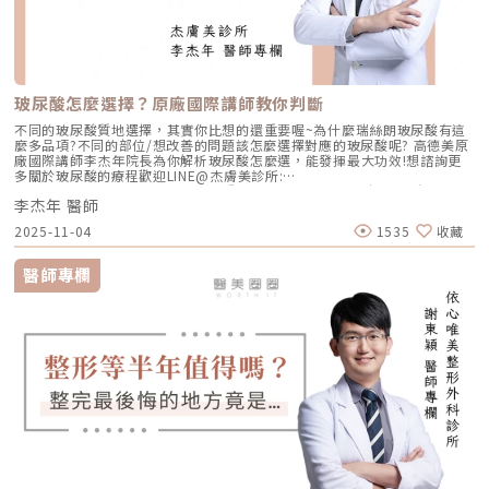
玻尿酸怎麼選擇？原廠國際講師教你判斷
不同的玻尿酸質地選擇，其實你比想的還重要喔~為什麼瑞絲朗玻尿酸有這
麼多品項?不同的部位/想改善的問題該怎麼選擇對應的玻尿酸呢? 高德美原
廠國際講師李杰年院長為你解析玻尿酸怎麼選，能發揮最大功效!想諮詢更
多關於玻尿酸的療程歡迎LINE@杰膚美診所:
https://page.line.me/xhc2941b重點摘要：00:11 玻尿酸作用介紹00:47
李杰年 醫師
玻尿酸分為三大類型02:09 迷思一、玻尿酸打哪裡都可以？02:36 迷思二、
打完下巴蘋果肌看起來怪怪的？03:30 迷思三、臉部鬆弛只能做拉皮嗎？
2025-11-04
1535
收藏
05:00 總結LINE官方帳號一對一咨詢👉https://reurl.cc/x3EQZN歡迎訂閱
我的頻道👉https://reurl.cc/nY51k8關注杰膚美診所FB👉
https://reurl.cc/XQljva杰膚美診所官網👉https://jfmskin.com/關注李杰
醫師專欄
年醫師FB👉https://reurl.cc/Mzk0nm杰膚美診所地址：104台北市中山區
復興北路50號2樓電話：02-8772-6625