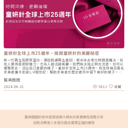
針的效果更為持久，通常可維持2年左右，適合不想頻繁補打的族群。「童
二、術後比例不佳：屁股變成兩條微笑線、屁股掉下來、大腿細膝蓋腫、手
妍針不是單純的填充，而是讓你的皮膚自己恢復彈性和支撐力，因此也可以
臂細手肘腫等等情況三、抽脂不均勻：術後曲線效果差(像是有抖抖的視覺
讓表皮的膚況一起變好」黃醫師補充說到。黃醫師特別提醒在減重的過程
感)四、過度抽脂：皮膚質感差、疤痕明顯、感覺抽脂部位皮膚顏色暗紅、
中，要適時補充皮膚所需的營養，有需要時也可搭配醫美療程，讓自己瘦得
怪怪的五、術後皮膚鬆弛：過度破壞皮膚支撐纖維，皮膚皺皺、鬆弛明顯抽
好看。黃醫師就曾遇到不少求診患者，並不知道自己雙頰凹陷是使用藥物快
脂失敗後該怎麼補救抽脂修復手術第一步就要針對修復部位曲線重新設計，
速減重造成，還以為是自己隨著年紀老化的正常現象，「其實這些求診者如
才不會有大方向的結構問題，像是屁股掉下來、長屁股等等，這是第一個要
果能在第一時間就施打童妍針，幫助重建皮膚體積，表皮恢復彈性，效果會
調整的地方。另外在抽脂失敗後，皮膚表面厚度不均的區域經常是「過凹與
更明顯。」因此黃醫師特別提醒有減重規劃的朋友。可以多關注自己臉部變
過凸」的狀況同時發生，不論動態或靜態都容易看到一些凹凸不規則狀況。
化，如果有疑慮可以即早諮詢專業的醫師，在童妍針幫助下，讓自己維持在
處理方法歸納為兩個，透過以下圖示，更了解針對凹和凸的困擾如何做修
最好的狀態！（圖／越L’EXCELLENCE醫療美學—黃幼鳴醫師 提供）越
復。（圖／麗波永康國際診所-李咏馨醫師提供）凹的地方需評估受損程度
L’EXCELLENCE醫療美學預約地址：台北市中山區南京東路二段41巷8號
再做精確修補；凸的地方也要評估還需要留存多少，再做精確的移除。最後
醫美預約專線：02-2571-1881LINE諮詢：
再一起做大面積均勻化的操作，才能改善皮膚厚度不均的狀況，如何均勻地
https://line.me/R/ti/p/%40458gkbiuFB：越L’EXCELLENCE醫療美學
將脂肪移植到凹陷處，也是需要醫師的技巧與臨床經驗，抽脂修復手術技術
童妍針全球上市25週年，揭開童妍針的美麗秘密
IG：越L’excellence｜越診所
難度較一般抽脂高出許多，需要經驗豐富的醫師才能達到良好效果。抽脂修
復手術的困難度二次抽脂修復手術的難度是很高的，因為通常會出現明顯的
新一代再生型膠原蛋白，調控肌膚再生基因、根本抹去老化時間是魔法，有
凹凸現象就代表底層的疤痕已經有不均勻的狀況，且底層的疤痕硬度較高，
些人覺得是把殺豬刀，也有人越活越美麗。我們無法阻止時光流逝，但可以
也可能會沾黏到肌肉的筋膜，肌肉以及軟組織的界線比較難被清楚界定，因
優雅老去，活出自己喜歡的樣子。童妍針全球上市25週年，和全球幾百萬名
此依照我們麗波團隊的經驗，還是要透過腫脹麻醉技術把肌肉跟脂肪的交界
求美者攜手走過1/4個世紀，幫助求美者在歷史歲月中留下美好的樣子。去
清楚地分出，才能增加手術的安全性。利用顯微套管抽脂擅長處理較硬組織
年童妍針更是由3D 進階到 4D強勢席捲醫美圈，讓求美者更有感的重返年輕
脂肪的特性，對於處理二次修復手術就相對容易。（圖／麗波永康國際診
醫美圈圈
時的樣貌。本周末6/21-6/23 五、六、日三天，歡迎大家來到台北信義微風
所-李咏馨醫師提供）凹凸不平修復合理的期待值抽脂失敗部位的疤痕組織
松高 H&M 前廣場，一同歡慶童妍針25歲生日，現場拍照打卡就有機會獲得
2024-06-21
5011
收藏
並非一般的脂肪組織，比較堅硬，循環也比較差，脂肪移植的效果也會比較
快閃活動限定的「童妍針魔幻鏡」好禮。童妍針讓時間成為青春的盟友不諱
差，為了要讓二次修復手術的脂肪移植存活率增加，手術必須先在該部位做
言的，時間是美麗的阻力，但童妍針打破了時光疆域，讓肌膚重現年輕時的
增加循環的復甦準備，最後再運用顯微套管抽脂脂肪團塊小的特性，提高脂
狀態，透過刺激肌膚長出自己的膠原蛋白，同時還能讓肌膚光澤透亮，很多
肪的存活率，讓修復手術效果更好。不過對於已經產生凹痕的疤痕處，很難
求美者打完童妍針『感覺』氣色變好了。在醫美產業深耕十多年的林亮辰醫
完全消失，凹凸不平修復手術不容易，很難達到完美的狀態，但是會有一定
師觀察：「十幾二十年前，顧客走進醫美診所多半追求要整形成某某明星的
程度的進步。我們麗波團隊願意花更多的時間溝通，傾聽客戶真實內心的需
五官，醫美圈也膜拜著美麗的黃金比例，但那樣的美就像印模，不一定適合
要，細節與精緻度，是絕對的關鍵，讓您重拾自信。《點擊看完整文章介
每個人；隨著社會對於美的理解開始內化，顧客們也開始會思考什麼樣的美
紹》文章轉載自「麗波永康國際診所-李咏馨醫師專欄」
麗適合自己，希望透過醫美強化自身特色，而童妍針的特性，完美符合了現
醫美圈圈的使命是透過廣大網友的真實療程經驗分享
代人對於的需求」。重建肌膚微環境，展現好氣色與活力今年巴黎舉行的世
協助消費者少走冤枉路並選擇正確的療程
界抗老醫學會更發表4D童妍針最新數據，4D童妍針透過調控肌膚組織再生
基因，重建肌膚微環境，這個重大發現震撼醫美圈，因為這是目前第一個也