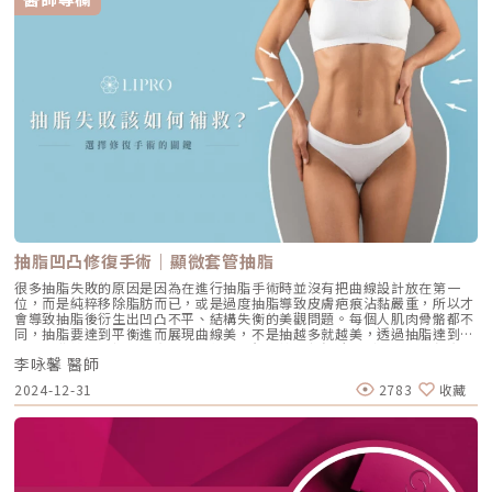
於健身、飲食管理有深刻的理解。「青春期後，我們全身脂肪細胞的數量就
固定了，無論是減重還是減脂，實際上都是讓脂肪細胞縮小，無法選擇性地
減去肚子或大腿脂肪的數量。因此減重時，臉部脂肪也會縮小，當脂肪細胞
的體積縮小，無法有效支撐皮膚時，就會導致雙頰凹陷，甚至出現下垂等現
象。」黃醫師解釋。（圖／越L’EXCELLENCE醫療美學—黃幼鳴醫師 提
供）尤其在採取快速減重的方式時，除了脂肪體積變小外，膠原蛋白也會隨
之流失，進一步削弱皮膚的「地基」，使臉部更容易出現凹陷與鬆弛。這種
情況在30歲以上、皮膚彈性開始下降的人身上尤其明顯。黃醫師近一步說
明：「膠原蛋白流失會導致蘋果肌塌陷，顴骨變得更加明顯，甚至會讓嘴邊
的肉下垂，使整體面容顯得憔悴與老態。」這就是所謂的「瘦身副作用」！
這些方法都有效！但不見得適合每一個人臉部凹陷是許多人求助醫美的原
因，但相關的產品、療程繁多，該如何選擇適合自己的方式呢？黃醫師分
析，目前最常見的改善方法包括玻尿酸填充、自體脂肪移植、埋線拉提、音
波拉提，以及近年來備受關注的膠原蛋白增生劑（如童妍針）。「玻尿酸填
充效果快，但很考驗醫師的技術，一但過度施打加上層次選擇錯誤就容易產
生不自然的膨脹感，造成所謂的『饅化』現象；自體脂肪移植則是透過抽取
自己身上的脂肪，填補臉部的流失區域，雖然使用的是自體的組織，但存活
抽脂凹凸修復手術｜顯微套管抽脂
率不一，有可能需要多次補打才能達到滿意狀態。」黃醫師說明。過去幾
年，埋線拉提也是不少人的選擇之一，透過植入可吸收的線材來刺激膠原蛋
很多抽脂失敗的原因是因為在進行抽脂手術時並沒有把曲線設計放在第一
白增生，達到緊緻拉提的效果。然而，如果是單純的皮膚鬆弛，埋線拉提確
位，而是純粹移除脂肪而已，或是過度抽脂導致皮膚疤痕沾黏嚴重，所以才
實有效，但如果是因為脂肪、膠原蛋白流失，埋線並無法補充流失的體積，
會導致抽脂後衍生出凹凸不平、結構失衡的美觀問題。每個人肌肉骨骼都不
反而可能讓臉部顯得更加削瘦。改善臉垮顯老，黃幼鳴醫師選擇使用童妍針
同，抽脂要達到平衡進而展現曲線美，不是抽越多就越美，透過抽脂達到精
經過總總考量，黃醫師選擇使用膠原蛋白增生劑「童妍針」來豐盈臉部線
緻勻稱曲線的目標，其實是非常仰賴醫師的技術與經驗。（圖／麗波永康國
條。「童妍針主要成分為聚左旋乳酸，能夠刺激自體膠原蛋白和彈力蛋白的
李咏馨 醫師
際診所-李咏馨醫師提供）抽脂手術失敗的可能原因一、個體差異性：個人
增生，使流失的體積逐漸恢復，豐潤效果更自然。雖然童妍針不如玻尿酸能
先天條件不同，皮膚彈性較差或是先天肌肉、骨架差異，可能導致抽脂後效
2024-12-31
2783
收藏
馬上見效，但這反而是童妍針的另一種優勢，因為豐盈感會隨著膠原蛋白生
果不理想，建議與經驗豐富醫師討論。二、醫師抽脂技術：抽脂手術過程中
成逐漸明顯，讓效果更加自然。」快速減重4D童妍針治療案例黃醫師會根
抽脂量過多過少，或是抽脂疤痕不均勻，沒有好好設計身體曲線，都可能導
據每位患者不同的狀況，專業評估後規劃專屬的治療方案。透過精準施打，
致抽脂失敗。三、對術後期望過高：術前與醫師溝通不完全，對於術後效果
成功幫助患者擺脫快速減重帶來的臉部凹陷與鬆弛，重現自然豐潤的肌膚，
期望過高，可能導致術後對手術成果不滿意。四、醫生經驗不足：經驗豐富
以下為治療案例。（圖／越L’EXCELLENCE醫療美學—黃幼鳴醫師 提供）
的醫生能更好地設計抽脂部位的曲線，對於抽脂手術術後動態、靜態時的曲
（圖／越L’EXCELLENCE醫療美學—黃幼鳴醫師 提供）（圖／越
線、皮膚的質感、術後恢復速度等有更好的掌控度，也更有能力應對突發情
L’EXCELLENCE醫療美學—黃幼鳴醫師 提供）此外，相較於玻尿酸，童妍
況。常見抽脂失敗後造成的狀況一、皮膚凹凸不平：動態活動時凹凸感明顯