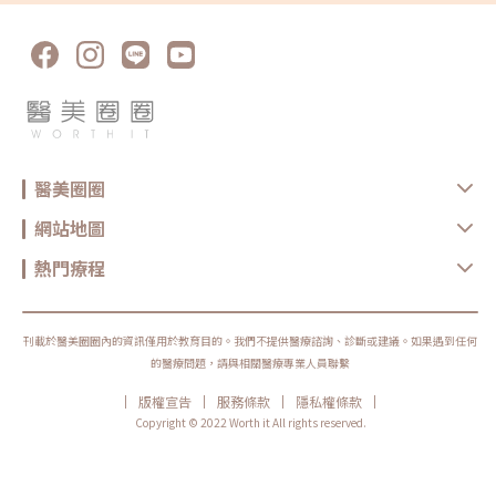
是唯一一個針劑能夠從源頭根本去除老化，也避免因為注射過多填充劑，填
填補補到最後產生饅化的噩夢。4D童妍針，主要是採用全新製程專利技
術，透過二次過篩保留20-25%最細緻的聚左旋乳酸微粒膠原蛋白增生效果
是 3D 的 2 倍，同時增加皮膚厚度與韌性，由內而外緊緻膚質，術後回家也
不需要自己按摩，讓變美之路更加簡單優雅。讓時間累積成為優勢，陪伴客
戶漸進式的共好「在過去，不滿意是醫美驅動力，但當大家對美的定義更深
層了，希望的是如何讓自己越來越好。而童妍針可以把時間的累積變成優
勢，在醫病共管原則下，讓醫師依循顧客的目標量身客製療程，漸進式的拉
提臉部線條、改善膚質，讓每次的醫美都充滿期待。」帶著這樣的目標，林
亮辰醫師創立了全新的醫美保養品牌「Bri.」核心，以肌膚健康為核心的美
學精神，童妍針也成了他在進行其他療程時的最佳夥伴。林亮辰醫師以聚左
醫美圈圈
旋乳酸微粒為主成分的童妍針，設計了一套專為求美者可以做為年度保養的
最佳方案-減齡三部曲，透過三次療程由內而外逆轉肌齡，讓肌膚重現年輕
時的狀態。 「很少有產品經得起長時間的考驗。」本身也是童妍針愛好者
網站地圖
的林依吟醫師說明，童妍針累積無數大型臨床實驗及25年的長期臨床案例，
產品的穩定性、效果及安全性都讓人更加安心。童妍針成分單純不含任何填
充劑，可以避免現代人擔心的饅化問題，也是少數上市20幾年依舊深受市場
熱門療程
喜愛的療程。「了解自己」就是變美的第一步前面提到「童妍針可以優化膚
質，其實我也常用於修復臉部表皮痘疤凹痕，效果也備受肯定。」林依吟醫
師分享。對於美有獨特見解的她，有時候還會勸退看診者，「我認為美，應
該要客製化，是個人內在特質的延伸，因此在為顧客規劃療程時，我會依照
每個人的氣質、個性基調給予建議。」林依吟醫師認為「了解自己 就是變
刊載於醫美圈圈內的資訊僅用於教育目的。我們不提供醫療諮詢、診斷或建議。如果遇到任何
美的第一步。」童妍針讓美麗與自信雙向共進「感覺自己變美，就會更有自
的醫療問題，請與相關醫療專業人員聯繫
信。」林暐熙醫師認為美和自信是雙向增長的。4D童妍針主成分聚左旋乳
酸微粒，可以活化纖維母細胞，就像增加工廠，製造膠原蛋白的效能就大大
|
|
|
|
版權宣告
服務條款
隱私權條款
提升。4D童妍針一瓶可以刺激3-4cc的膠原蛋白增生，與其說它是醫美，我
覺得童妍針更像是注射型的保養品，因為童妍針只是幫我們找回流失的東
Copyright © 2022 Worth it All rights reserved.
西，而非改變長相。透過膠原蛋白一天一天的生長，2週會就會感受到肌膚
變得豐盈、透亮，。效果長達25個月，讓求美者自身綻放精品般的耀眼光
采。 時間讓肌膚老化，但也呈現不同美的樣貌，而童妍針可以讓每個人保
有屬於自己的樣貌，自在地在不同階段展現專屬於自己的美麗。」對於林暐
熙醫師而言，以自然、精緻、最高質感為使命的童妍針，是維持美麗的最佳