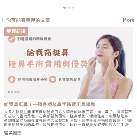
你可能有興趣的文章
More
療程新訊
給我高挺鼻！一窺各項隆鼻手術費用與優勢
大多人都嚮往能擁有像明星或西方人精緻的深邃五官，而「鼻子」扮演著不
可或缺的靈魂角色。在鼻部醫美領域，隆鼻手術、埋線隆鼻、玻尿酸隆鼻、
鼻頭雕塑以及縮鼻翼等這些大家都眾所皆知，其中隆鼻手術難度最高，但卻
能呈現最美觀的鼻型，效果也最持久，因此一直是最受歡迎的侵入性手術項
目之一。一個吸睛的鼻型應當與五官比例相符，同時能提升臉部深邃立體
醫美圈圈
感。由於不同的醫師選擇的手術方式會不同，植入材料也有所區別。而隆鼻