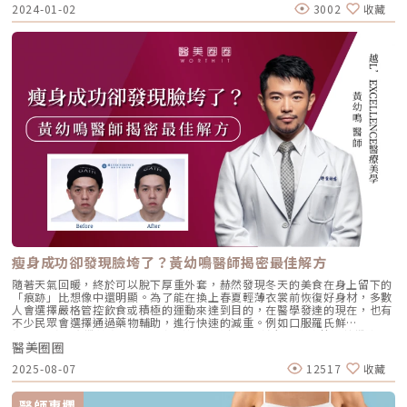
手術費用、各項手術優勢、影響價格的因素又有哪些呢？就讓我們繼續看下
2024-01-02
3002
收藏
去。 如何挑選適合的隆鼻手術？市面上眾多隆鼻手術，涵蓋一段式、二段
式、三段式等不同選擇。在眾多選項中，如何選擇最適合自己的隆鼻手術
呢？多段式隆鼻手術：透過在鼻腔內堆疊I型或L型鼻模的薄片，調整鼻高
度。同時，利用自體耳軟骨塑造鼻頭的線條、提升眉心山根並延長鼻中膈。
多段式隆鼻手術採用薄片植入物，以多層次的方式置入，不僅能讓鼻子呈現
自然，還能使組織的貼合性更好，以減輕鼻樑的負擔。1段式隆鼻：傳統的
隆鼻手術通常將I型或L型鼻模直接置入鼻腔，以達到調整鼻高度的效果。這
種手術適用於原本具有山根，期望再追求更高挺鼻樑者。2段式隆鼻：採用I
型或L型鼻模置入鼻腔，進行高度調整。同時，手術會利用自體耳軟骨，以
增添鼻頭線條。這種方法不僅呈現更自然的效果，同時耳軟骨在鼻頭充當緩
衝器，有效降低了穿刺風險。適用於鼻頭塌陷、具有山根，渴望再追求更高
挺鼻樑者。3段式隆鼻：利用I型或L型鼻模分段後置入鼻腔，調整鼻子高
度。手術採用自體耳軟骨，用以塑造鼻頭線條、提升山根高度或延長鼻中
膈。3段式結構式隆鼻手術基本上已能有效調整各種鼻型問題，特別適用於
有朝天鼻、鼻翼太寬、鼻子較塌陷等問題。隆鼻手術各項優勢與費用比較
隆鼻項目 多段式隆鼻手術 傳統隆鼻手術 韓式隆鼻手術 結構式隆鼻手術 療
程方式 薄片堆疊鼻模搭配耳軟骨，眉心提升和鼻中膈的延長。 I型或L型鼻
模 I型或L型鼻模 搭配耳軟骨 I型或L型鼻模搭配耳軟骨 眉心提升和鼻中膈的
延長。 療程時間 2至3小時 1小時 1至2小時 2至3小時 恢復期 約7-10天 約
5-7天 約5-7天 約7-10天 優勢 可塑性更高，自然度、安全性更高。 價格平
瘦身成功卻發現臉垮了？黃幼鳴醫師揭密最佳解方
實，手術較簡易，假體明顯。 手術時間較短，朝天鼻或鼻孔外露難以矯
正。 可塑性高，自然度、 安全性高。 價格 60,000起 35,000起 45,000起
隨著天氣回暖，終於可以脫下厚重外套，赫然發現冬天的美食在身上留下的
55,000起 影響隆鼻手術費用的關鍵因素不同材料：材料的不同會直接產生
「痕跡」比想像中還明顯。為了能在換上春夏輕薄衣裳前恢復好身材，多數
成本差異，從矽膠、Gore-tex鼻模，到針劑類等，而不同的材料必須根據個
人會選擇嚴格管控飲食或積極的運動來達到目的，在醫學發達的現在，也有
不少民眾會選擇通過藥物輔助，進行快速的減重。例如口服羅氏鮮
(Orlistat)、康纖芙 (Contrave)，甚至是施打近年流行的瘦瘦筆如善纖達
醫美圈圈
(Saxenda）、猛健樂(Mounjaro）。這些衛福部核准的藥物確實能夠有效
控制食慾，在短時間內達到明顯的成效，但也有不少成功減重者發現身形是
2025-08-07
12517
收藏
改變了，但臉也凹了、垂了，整體看起來蒼老了好幾歲。「你變瘦了！」但
真的變美了嗎？在身材管理上越L’EXCELLENCE醫療美學診所的黃幼鳴醫
師可說是專家，因為他不只是皮膚科專科醫師，也曾是健體比賽得獎者，對
醫師專欄