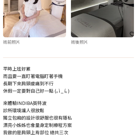
術前照片
術後照片
平時上班好累
而且要一直盯著電腦盯著手機
長期下來肩頸痠痛到不行
休假一定要對自己好一點 (｡ì _ í｡)
來體驗INDIBA英特波
診所環境讓人很放鬆
獨立包廂的設計很舒服也很有隱私
漂亮小姊姊也會量身定制療程方案
我做的是肩頸上背部位 總共三次