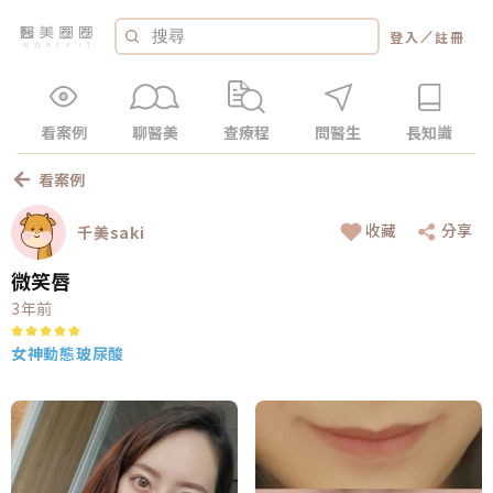
／
登入
註冊
看案例
聊醫美
查療程
問醫生
長知識
看案例
收藏
分享
千美saki
微笑唇
3年前
女神動態玻尿酸