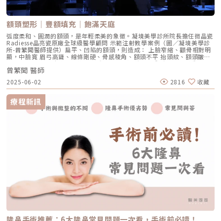
技健身，將是未來的趨勢之一。圖/賦真妍診所提供陳建名院長表示，
狀腺功能異常：甲狀腺素過多或過少都可能影響毛髮生長。-更年期：雌激
EMSCULPT NEO就是很好的科技健身及體雕方式，依不同族群的痛點來
素下降可能導致女性髮量變稀疏。5. 頭皮問題與疾病維持健康的頭皮狀態有
看，對內餡很「油」的泡芙族來說，比起冷凍溶脂、鳳凰電波，EMSCULPT
助於頭髮生長，但某些疾病可能引發禿頭問題。-脂溢性皮炎：油脂分泌異
額頭塑形｜豐額填充｜飽滿天庭
NEO除了RF減脂電波能消除脂肪細胞外，專利HIFEM磁能更夠刺激肌肉纖維
常，導致頭皮發炎、毛囊堵塞。-頭癬：真菌感染造成局部禿髮，常見於兒
達到超極限收縮，進而達到鍛鍊肌肉、快速消耗能量與減少脂肪細胞的效
童。-圓禿（Alopecia Areata）：免疫系統錯誤攻擊毛囊，造成圓形禿斑。
弧度柔和、圓潤的額頭，是年輕柔美的象徵。凝境美學診所院長擔任微晶瓷
果。對上班族及媽媽族群來說，不管是肌力流失、肌肉萎縮，EMSCULPT
6. 過度美髮與不當保養過度燙染、長期使用造型產品、過度拉扯頭髮，都可
Radiesse晶亮瓷原廠全球級醫學顧問 示範注射教學案例（圖／凝境美學診
NEO皆能強化局部肌肉的雕塑；有的媽媽生完小孩後，腹直肌分離，肚皮變
能導致頭皮受損，增加掉髮風險。-過度清潔：洗頭過於頻繁可能影響頭皮
所-曾繁聞醫師提供）扁平、凹陷的額頭，則造成： 上臉窄縮、顴骨相對明
得鬆垮，做了熱磁減脂療程後，明顯感受肚子變緊實，且在練核心肌群的同
油脂平衡。-使用刺激性產品：化學成分過強的染劑可能傷害毛囊。如何預
顯，中臉寬 眉弓高聳、線條剛硬、骨感稜角、額頭不平 抬頭紋、額頭皺紋
時，一併消除內臟脂肪。講求精準治療的賦真妍診所院長陳建名醫師，在
防與改善禿頭？-維持健康飲食：攝取足夠蛋白質、鐵、鋅、維生素B群，確
明顯 眉毛、上眼皮失去支撐而下垂 凸眼、腫眼泡的外觀瑞絲朗女神動態玻
EMSCULPT NEO療程前會透過超音波設備評估客人的脂肪及肌肉分佈位
保毛囊獲得充足養分。-減少壓力：適當運動、規律作息、冥想等方法有助
曾繁聞 醫師
尿酸原廠指定凝境美學診所院長示範注射教學案例（圖／凝境美學診所-曾
置，並給予合適的能量及參數。 圖/賦真妍診所提供賦真妍講求精準治療，
於舒緩壓力，避免壓力型掉髮。-選擇適合的洗護產品：避免使用過於刺激
繁聞醫師提供）額頭扁平凹陷的形成原因： 先天額頭骨骼發育形狀 老化造
所以在EMSCULPT NEO療程開始之前會先透過超音波檢查，觀察脂肪及肌
2025-06-02
2816
收藏
的洗髮精，選擇溫和配方來保護頭皮健康。-避免過度美髮處理：盡量減少
成體積流失額頭凹陷的治療方式相對於老化額頭的凹陷、眼眶骨稜角突出，
肉的分佈，再給予合適的能量及參數調整「用科技的方式健身，可以更精
燙染次數，避免頻繁使用電捲棒、高溫吹風機。-尋求專業醫療建議：如果
年輕幼態的額頭是比較圓潤飽滿的，就像小孩子豐滿的額頭曲線。改善額頭
準！」EMSCULPT NEO是一種非侵入性體雕療程，透過RF減脂電波加上專
掉髮情況嚴重，建議尋求皮膚科或植髮專家的專業診斷，評估適合的治療方
凹陷或扁平後縮，需要以微整形注射、或手術補自體脂肪來增加體積。微整
利的HIFEM+技術，可以讓脂肪細胞凋亡，緊實線條，體圍減少。這個療程
療程新訊
式，如 口服藥物、外用生髮液、低能量雷射、植髮手術 等。延伸閱讀：紋
形填充的材料選擇包括玻尿酸、與膠原蛋白增生劑：台灣美容皮膚科學大會
也隨著年底派對活動的增加，許多民眾希望能穿著較貼身的衣服展露身材曲
髮是什麼？該做紋髮還是植髮好？帶你認識兩者功效有何不同PRP生髮治療
邀請凝境美學診所曾繁聞院長現場示範注射教學 為台下數百位皮膚科醫師
線，讓小編很難想像的是，秋冬竟也是熱磁減脂療程的旺季呢！來自客戶的
有效嗎？5分鐘瞭解原理、好處及適用族群植髮後還會掉嗎？5個落髮原因、
演示額頭微整形注射技巧（圖／凝境美學診所-曾繁聞醫師提供）玻尿酸包
認同，是繼續前進的動力堅持初衷，得到客戶的認同、以及口耳介紹的回
照護重點解析，維持植髮效果禿頭的成因多樣，從遺傳、壓力、飲食、荷爾
括美國 喬雅登、瑞典 瑞絲朗、德國水無痕/保柔緹、瑞士 緹奧希/隱形玻尿
饋，這種莫大的成就感，也是賦予陳建名院長和團隊們得以繼續向前的動
蒙變化到頭皮健康問題，皆可能影響頭髮的生長與掉落。透過 正確的頭皮
酸等。優點-立即見效、體積精確、不需等待、不需按摩，而且是唯一有降
力。其次，給客戶「良心」的建議，也是贏得客人信賴的關鍵。如果客戶已
保養、健康飲食與適當治療，可以有效減少掉髮問題，維持濃密髮量。如果
解酶的選擇，後續可以隨時調整。缺點-早期傳統的玻尿酸劑型，組織融合
經做過功課，有自己的想法，賦真妍會與客戶溝通現在的狀況是否適合想要
掉髮情況持續惡化，及早諮詢專業醫生，才能找到適合的解決方案。★溫馨
度不佳，因此用於額頭可能造成日後塌陷、位移、變形等副作用，俗稱「記
做的療程；若是沒那麼適合，但客戶卻指定該療程，我們也會給予正確的觀
提醒★ 小編要提醒大家，醫療並非單純的商業交易，所有的療程都伴隨著
憶枕效應」。而且觸感過軟、摸起來手感不真實。但隨著科技進步，現在有
念及良心的建議。「我不希望她白花錢，而是要把錢花在刀口上」。「未
風險。因此，作為消費者應該謹慎選擇合適的醫療方案，以確保安全與健
組織融合度高、內聚力強的新一代玻尿酸，減少了術後位移變形的機率，而
來，我們希望提供追求美的客戶，用最新的科技，以客戶的福祉為最大的依
康。
且手感柔韌真實。國際抗衰老醫學美容世界大會IMCAS邀請凝境美學診所曾
歸」，醫美的先進設備不時迭代更新，還要考量消費者喜新厭舊的心理，賦
繁聞院長至法國巴黎演講教學示範案例：（圖／凝境美學診所-曾繁聞醫師
真妍也會視客戶的需求不斷引進最新的科技和設備，為每個人打造專屬於自
提供）（圖／凝境美學診所-曾繁聞醫師提供）膠原蛋白增生劑洢蓮絲
己、獨一無二的美麗。賦真妍皮膚專科診所 陳建名 院長。 圖/賦真妍診所
Ellanse少女針/奇蹟針、晶亮瓷Radiesse微晶瓷、艾麗斯Aesthefill聚雙旋
提供❤️ 想了解更多關於賦真妍皮膚專科診所❤️☎️中山店02-27771589? 中
乳酸/精靈針，有立即填充的效果，後續接著膠原蛋白增生。優點是質地堅
山店台北市中山區八德路二段315,317,319號☎️忠孝店02-27711158? 忠
韌，手感紮實。但沒有降解酶，無法主動去除。而4D童妍針Sculptra舒顏
孝店台北市忠孝東路四段162號3樓⭕️賦真妍皮膚專科診所官方網站
萃雖然早期曾有人使用，但因為效果緩慢，且有產生結節硬塊的案例，因此
⭕️Instagram⭕️ Facebook⭕️ Line@官方帳號
現在較少有人使用在額頭。凝境美學診所院長擔任微晶瓷Radiesse晶亮瓷原
隆鼻手術推薦：6大隆鼻常見問題一次看，手術前必讀！