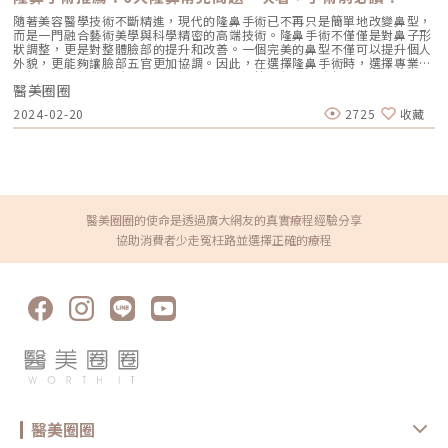
廠全球級醫學顧問 示範注射教學案例（圖／凝境美學診所-曾繁聞醫師提
供）自體脂肪移植抽脂手術之後，將脂肪以針筒或補脂槍填補凹陷。風險相
隨著美容醫學技術不斷精進，現代的隆鼻手術已不再只是簡單地改變鼻型，
對較高，恢復期較長、包括抽脂部位與補脂部位的瘀青腫脹和凹凸不平。雖
而是一門融合藝術美學與科學精密的高端技術。隆鼻手術不僅僅是對鼻子形
然網路上討論最多的是存活率的問題，意指有部分脂肪細胞死亡，效果不穩
狀調整，更是對整體臉部的提升和改善。一個完美的鼻型不僅可以提升個人
定，但實際上，最大的問題在於一旦手術失敗不容易取出、即使效果不滿意
外貌，更能夠讓臉部五官更加協調。因此，在選擇隆鼻手術時，選擇專業的
不平整，形狀也難以後續調整。而且存活下來的脂肪可能在未來隨著個人體
醫師並擁有豐富經驗和精湛的技術，能夠根據每個人的臉部結構和需求，量
重增減而改變大小形狀，不好預測。至於鳳凰電波拉皮、音波拉提、索夫波
醫美圈圈
身定制最適合的手術方案。然而，市面上隆鼻手術這麼多，隆鼻推薦的手術
等療程雖然可以刺激皮膚增生膠原蛋白，但造成的效果是輪廓收緊、而不是
方式有哪些？隆鼻手術與微整的不同之處又是什麼？隆鼻有哪些常見問題？
2024-02-20
2725
收藏
體積增加，無法有效改善額頭的凹陷。額頭填充究竟要打什麼，可以與經驗
就讓小編逐一解答。隆鼻手術與微整隆鼻的不同？挺拔的鼻型能夠使整體臉
豐富的醫師溝通想要的效果、恢復期、期望的進步速度、希望的治療次數，
部視覺聚焦在中心，使臉部輪廓更加立體。然而，需要留意的是，鼻子並非
來找出最適合自己的選項。瑞典瑞絲朗玻尿酸原廠邀請凝境美學診所曾繁聞
越高越好，而是需要注重與其他五官的協調感以及整體臉型的和諧度。在鼻
院長演講示範額頭填充注射技巧（圖／凝境美學診所-曾繁聞醫師提供）不
部整形方面，通常有2種方式可供選擇： 療程名稱 隆鼻手術 微整型隆鼻 重
過除了產品、材料的選擇以外，更重要的是醫師的美感與技術：額頭形狀的
點 利用植入自體軟骨或異體材質，雕塑鼻型 填充物注射進行鼻部塑形 優勢
美學設計-額頭塑型需要有3D立體結構的概念、並搭配整體臉型，並不是像
客製化調整山根高度和鼻翼寬度改變鼻形 能對鼻頭和鼻翼塑形 近無傷口 恢
灌水球一樣塞滿就好，否則會造成怪異、不美觀、壽星公一般的額頭。需要
復期短 費用親民 隆鼻手術方式該如何選擇？各項優劣勢選擇適合的隆鼻材
考量整體臉型的長寬、顴骨大小、髮際線高度、眉毛位置、太陽穴寬度、下
質是一項重要的決定，需要與醫師詳盡的討論。包括制定隆鼻手術的方式，
醫美圈圈的使命是透過廣大網友的真實療程經驗分享
半臉比例，並且溝通每個人想要的飽滿程度、轉折強度，才能規劃出適合的
以及對不同材質的優缺點進行深入了解。 材質 矽膠 Gore-Tex 卡麥拉 玻尿
協助消費者少走冤枉路並選擇正確的療程
輪廓，因此醫師的審美至為重要。瑞絲朗女神動態玻尿酸原廠指定凝境美學
酸 自體骨 相容性 低 完全相容 完全相容 完全吸收 些微吸收 位移 易位移 高
診所院長曾繁聞醫師示範注射教學案例（圖／凝境美學診所-曾繁聞醫師提
度會些微降低 不易位移 量太多可能會擴散 不位移 自然度 低 高 高 高 最高
供）額頭的注射技術水平位置：額頭是一片皮包骨的廣大範圍，皮膚肌肉
觸感 不自然 佳 佳 佳 最佳 感染率 高 低 低 低 低 莢膜攣縮 高 機率極低 機
薄、很容易出現凹凸不平，需要精確的注射技巧、極度細心與耐心，才能把
率極低 不會 不會 縮水程度 機率極低 高 低 逐漸被吸收代謝 低 什麼情況會
整體輪廓形塑的均勻平整。深度層次：除了正確的注射位置以外，注射深度
需要二次隆鼻或重修在某些情況下，必須進行重修手術，通常是受到嚴重感
對於效果和安全性都有重大的影響。錯誤的注射深度，會造成凹凸不平、材
染。如果植入了假體，可能需要取出並且需要休息一段時間。如果感染情況
料位移、血管損傷。醫師需要對皮膚下方的不同解剖層次有準確的掌握，以
不是很嚴重，則可以考慮使用自體組織進行重修。以往有部分手術可能會對
嫻熟的手感來判斷脂肪、筋膜、骨膜的深度，才能注射在正確的層次。《點
鼻尖或鼻孔造成過大的壓力，導致假體穿出的風險，因此可能需要進行重
擊看完整文章介紹》文章轉載自「凝境美學診所-曾繁聞醫師專欄」
修。如果發生感染或假體穿出等情況，就需要立即進行重修手術。如果發現
明顯的位置偏移，建議在2週內處理。對於一般腫脹，大約需要3到6個月的
時間才會較穩定。因此，通常建議至少要等待半年後才能看到理想的效果。
隆鼻手術常見問答Q：隆鼻術後多久會消腫？A：隆鼻手術後第2天晚上至第
3天會出現最明顯的腫脹， 1個月後，腫脹大致就會減緩到可以接受的程
醫美圈圈
度。3個月左右，鼻型會更加自然，但要完全恢復並且皮膚回縮定型，可能
需要1年左右的時間。Q：隆鼻手術會留下疤痕？A：通常會在鼻孔內部約