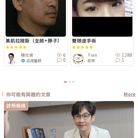
美肌拉提斯（全臉+脖子）
雙眼皮手術
6
1288
楊仕安
Tian
0
1
認證醫師
民眾
你可能有興趣的文章
More
診所新訊