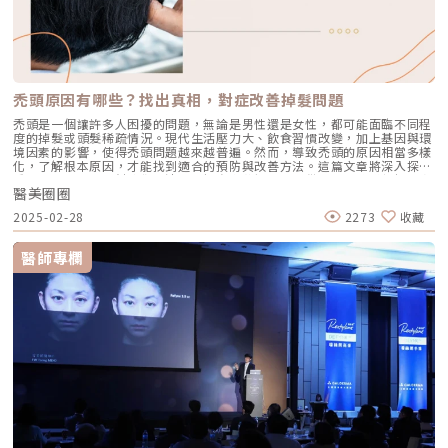
對美最真確，也最真實的追求」理念。專業，是建立在良心的基礎上！給客
戶最適合的才是王道院長陳建名認為專業要建立在良心的基礎上，而不是把
客戶當搖錢樹。圖/賦真妍診所提供在分享自己的初衷時，最讓小編訝異
的，是陳建名院長直白剖析醫美界少部分的陋習：把客戶當搖錢樹，不是給
客戶最適合的，而是給最貴的！「不是每個醫生都有良心的」，陳建名院長
就遇過有些客人，明明只是一些小問題，譬如單純皮膚鬆弛造成的臉部下
垂，評估只需做音波就能解決大部分問題，但不肖診所可能會一次端出組合
禿頭原因有哪些？找出真相，對症改善掉髮問題
套餐，例如電、音波療程之外同時加上臉部埋線、針劑注射…等，夯不郎當
花了30多萬，結果效果也不好，導致臉部線條凹凸不平整，皮膚變薄，甚至
禿頭是一個讓許多人困擾的問題，無論是男性還是女性，都可能面臨不同程
脂肪過度消溶…等問題產生。診所開立3年來，陳建名院長喜歡跟客人互
度的掉髮或頭髮稀疏情況。現代生活壓力大、飲食習慣改變，加上基因與環
動、溝通，更拒絕把客人當搖錢樹，期許創造一個和諧、值得信賴並讓客人
境因素的影響，使得禿頭問題越來越普遍。然而，導致禿頭的原因相當多樣
更了解賦真妍的服務空間。他對自我的要求也很高，同步也會要求所有工作
化，了解根本原因，才能找到適合的預防與改善方法。這篇文章將深入探討
人員，「絕對專業，才不會過度承諾客人」，也不會造成客戶認知上的嚴重
禿頭的常見成因，幫助你更清楚了解自身狀況，並提供相關的建議與解決方
落差，導致對診所的不信任。科技健身！雕塑曲線的不流汗運動要解決消費
醫美圈圈
案。讓我們一起來看看，影響頭髮健康的關鍵因素有哪些。什麼是禿頭？禿
者的痛點，各種先進的專業技術要到位，醫美設備也必須推陳出新，與時俱
頭是指頭髮異常脫落，導致頭皮局部或整體變得稀疏甚至光禿的現象。這種
2025-02-28
2273
收藏
進，賦真妍診所設計了多個專屬的療程空間，圖為鍛鍊盆底肌的EMSELLA
情況可能因基因遺傳、荷爾蒙變化、壓力、飲食等多種因素造成。不同類型
G動28治療室。圖/賦真妍診所提供診所成立的初期，賦真妍診所就為了許
的禿頭成因與表現也有所不同，了解禿頭的根本原因，有助於選擇合適的改
多女性尤其產後族群的需求，引進來自英國的盆底肌肉鍛鍊儀器，並為此專
善方式。常見禿頭的主要原因1. 遺傳性禿頭（雄性禿/女性型禿髮）遺傳性
醫師專欄
門打造了一間專屬的EMSELLA G動28治療室，在經歷了一波波的疫情之
禿頭，又稱為雄性禿，是最常見的禿頭類型，主要與 基因與荷爾蒙 相關。
後，全球關注健康與熱愛運動的民眾越來越多，並期望透過上健身房重量訓
男性：通常從額角與頭頂開始逐漸後退，形成「M型禿」或「地中海禿」。
練鍛鍊肌肉線條，增肌減脂，雕塑體態。小編最愛的妮可基嫚、珍妮佛羅培
女性：較少出現額角後退，而是整體變稀疏，頭皮變得明顯。這類禿頭與二
茲、志玲姊姊等，各個都是外表既美麗、曲線又緊實的超級大美女。「你總
氫睪固酮（DHT）有關，DHT會縮短毛囊生長週期，使頭髮變細、變短，最
不能臉看起來像30歲，脖子以下像50歲的歐巴桑吧！」從健康的角度來
終導致毛囊萎縮。2. 壓力與精神因素壓力過大容易引起 壓力型掉髮，通常
看，一般人30歲開始肌肉量快速流失，尤其是久坐不動的上班族、沒有運動
表現為短時間內大量掉髮。 壓力來源：工作壓力、情緒緊張、失眠、焦慮
習慣的中壯年等，肌肉量都會流失，導致肌耐力不足，精神也會明顯萎靡頹
等。 機制：壓力會促使毛囊提早進入休止期，導致掉髮增加。 特徵：通常
廢，如果不抽出時間來運動，問題會更嚴重。但不管是重訓、仰臥起坐等，
掉髮範圍較均勻，減少壓力後有機會恢復。3. 營養不良與飲食習慣頭髮生長
如果運動長度不夠，很難練出成效。針對這一波體雕的趨勢，業界推出了一
需要 蛋白質、鐵、鋅、維生素B群 等多種營養素，缺乏這些營養會導致髮
款號稱懶人健身法的設備：EMSCULPT NEO熱磁減脂。這種雕塑曲線的不
質變差、掉髮增加。 常見營養缺乏影響： 缺鐵：導致頭髮變細、掉髮增加
流汗運動，除了可以雕塑局部線條，鍛鍊肌耐力之外同時能達到減少脂肪量
（常見於女性貧血者）。 蛋白質不足：影響角蛋白生成，使髮絲脆弱易
及緊實的效果，陳建名院長表示約4-8堂療程就會有感。泡芙族不怕！
斷。 維生素D缺乏：影響毛囊健康，影響新髮生長。 暴飲暴食或節食：極
EMSCULPT NEO精準雕琢妳的美想要有效減脂增肌，若運動量不夠，很難
端飲食可能造成掉髮。 4. 荷爾蒙變化荷爾蒙變化會影響頭髮生長，例如：-
達到效果。尤其久坐不動的上班族，很容易肌肉量不足，陳建名院長認為科
懷孕與生產後掉髮：因雌激素變化，部分女性產後會經歷短暫性掉髮。-甲