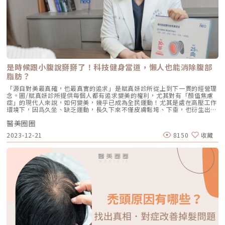
是時候跟小腹說掰掰了！科技健身當道，懶人也能消除腹部
脂肪？
「源自對美最真確，也最真實的追求」是賦真妍診所從上到下一貫的經營理
念。圖/賦真妍診所提供每個人都有追求變美的權利，尤其對有「顏值焦慮
症」的現代人來說，如何變美，幾乎已成為全民運動！尤其是處在高壓工作
環境下，因爲久坐、缺乏運動，長久下來不僅皮膚鬆垮、下垂，也衍生出體
態與健康問題。賦真妍皮膚專科診所陳建名院長認為，把健康放在美之前，
醫美圈圈
是他一貫的原則；而先求不傷身體，再求有效，從「心」幫客戶找回自我認
同感，這才是他認定的美！女人就要愛自己！從「心」找回自信感標榜最懂
2023-12-21
8150
收藏
女人心，堅持親身試「妍」的賦真妍皮膚專科診所，擁有從臉部到身體的完
整客製化療程，用心為每一位追求美的客人，打造無微不至的量身美學。
圖/賦真妍診所提供21世紀醫美當道，以小編身旁的同事、朋友為例，舉凡
臉鬆弛、法令紋、木偶紋、身體肥胖、甚至肌肉鬆垮、肌耐力不足…等問
題，大家都期待能找到快速、有效的方式解決這些問題。拜醫療科技所賜，
醫美的確能幫助很多人實現變美的期待，陳建名院長分析目前最夯的醫美趨
勢，不外是臉部拉提、肌膚改善，還有Fit美力崛起所帶動的體雕熱潮等。各
種醫美設備也不斷推陳出新，來解決消費者的痛點。「女人一定要愛自
己！」陳建名院長發自內心的感慨著。執醫多年，他發現很多消費者之所以
想要變美，是因為對自己的外表不自信！家庭主婦怕自己變黃臉婆，上班族
希望調整外貌讓自比變得更自信，50+的熟齡族怕自己比同齡的人看起來更
老…讓這群人先從皮囊上找出自己的自信點，進一步讓心理層面更加有自
信，這也是賦真妍成立的初衷。希望在不斷進化的醫美潮流中，落實「源自