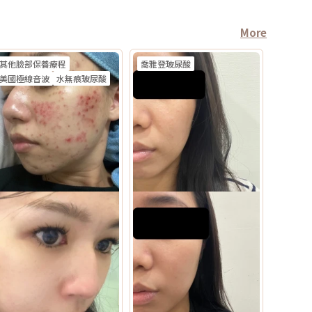
More
其他臉部保養療程
喬雅登玻尿酸
美國極線音波
水無痕玻尿酸