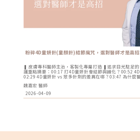
粉碎4D童妍針(童顏針)結節魔咒，選對醫師才是高招
❚ 皮膚專科醫師主治，客製化專屬打造 ❚追求目光駐足
護重點摘要：00:17 打4D童妍針會結節與饅化？00:52 
02:29 4D童妍針 vs 眾多針劑的差異在哪？03:47 為
04:41 魏嘉宏醫師 溫馨提醒官方LINE諮詢 (逸仙館) line.me/
魏嘉宏 醫師
LINE諮詢 (民權館) line.me/R/ti/p/@skindrwei追蹤ＦＢ
追蹤ＩＧ：instagram.com/skindredrl官方網站：https:
2026-04-09