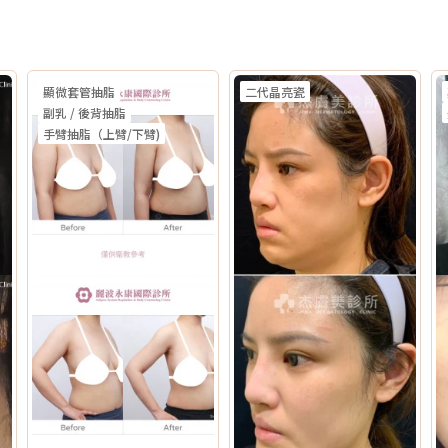
顯微套管抽脂
二代晶亮瓷
副乳 / 後背抽脂
手臂抽脂（上臂/下臂)