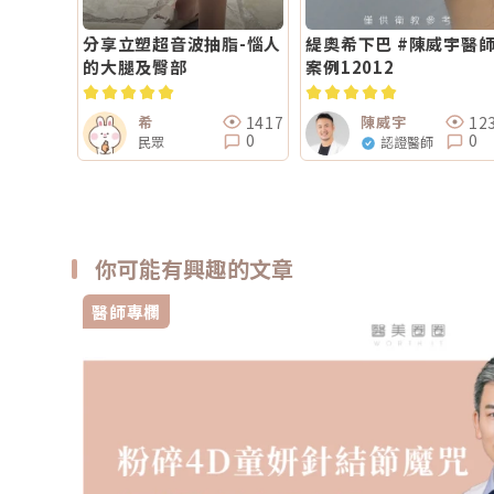
分享立塑超音波抽脂-惱人
緹奧希下巴 #陳威宇醫
的大腿及臀部
案例12012
1417
12
希
陳威宇
0
0
民眾
認證醫師
你可能有興趣的文章
醫師專欄