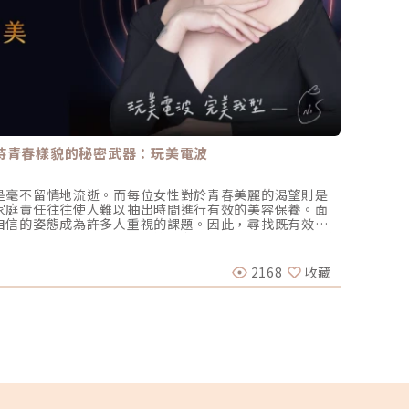
持青春樣貌的秘密武器：玩美電波
帶狀皰
是毫不留情地流逝。而每位女性對於青春美麗的渴望則是
根據目前
家庭責任往往使人難以抽出時間進行有效的美容保養。面
上的民
自信的姿態成為許多人重視的課題。因此，尋找既有效又
21%
得更為重要。MIIDO品川診所應運而生，致力於滿足現代
非常的
李杰年 
，讓每位客戶輕鬆擁有煥然一新的美麗，帶來真正的自信
胞協助
於青春常駐的憧憬從未改變，而「Oligio玩美電波」正
病毒，
2168
收藏
2025-
亞洲肌膚打造，有效對抗肌膚鬆弛、細紋等老化問題。療
分之一
需長時間休養即可展現顯著效果。現代女性因忙碌而無暇
說明。什
io玩美電波」恰好成為最佳選擇，輕鬆維持青春自信，無需
痘病毒（
效果。那麼，作為「Oligio玩美電波」的代言人—小S生
結複製
？「Oligio玩美電波」究竟有什麼樣的效果和特色？另
現，再
gio玩美電波」如何脫穎而出？和挑選最適合自己的儀器？
長過水
gio玩美電波」逆齡的奧秘。圖/玩美電波官網無需恢復期，
理壓力
電波」是小S青春之鑰？身為國際巨星的小S（徐熙娣），在娛
用影響
幽默風趣的主持風格廣受許多粉絲的愛戴。儘管年過40，
活化，