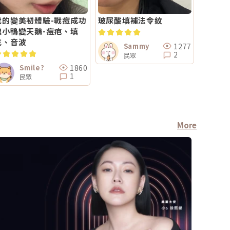
我的變美初體驗-戰痘成功
玻尿酸填補法令紋
醜小鴨變天鵝-痘疤、填
充、音波
1277
Sammy
2
民眾
1860
Smile?
1
民眾
More
醫師