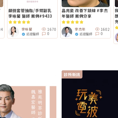
師
顯微套管抽脂/手臂副乳
晶亮瓷 改善下頷線 #李杰
李咏馨 醫師 案例#9433
年醫師 案例分享
34
1670
1602
李咏馨
李杰年
0
0
認證醫師
認證醫師
診所新訊