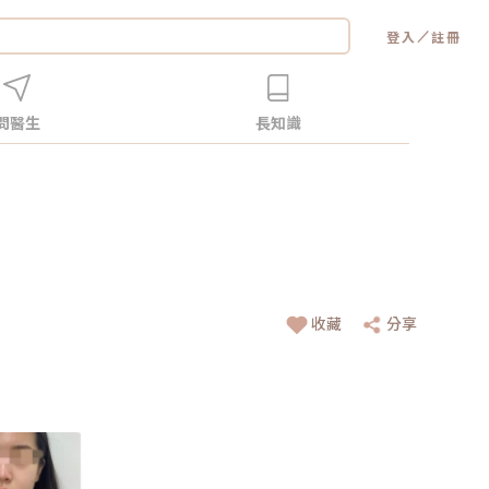
／
登入
註冊
問醫生
長知識
收藏
分享