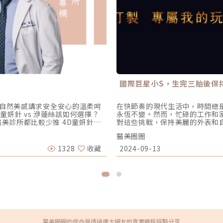
國際巨星小S，生完三胎後保
的自然美感講求安全安心的溫柔呵
在快節奏的現代生活中，時間總
4D童妍針 vs 洢蓮絲該如何選擇？
永恆不變。然而，忙碌的工作和
什麼醫美診所都比較少推 4D童妍針？
對這些挑戰，保持美麗的外表和
R/ti/p/@skindredrl官方
能融入日常生活的美容解決方案顯
醫美圈圈
：facebook.com/skindrwei/
女性對專業且不推銷的醫美服務
//skindrwei.com
和滿足感。長久以來，每位女性對
1328
收藏
2024-09-13
是實現這願望的完美神器。專為
程中的痛感不但微乎其微，更不
長時間進行美容護理，「Olig
打擾日常生活即可達到理想的美肌
完三胎之後是如何保持青春樣貌呢
外，在眾多電波儀器中，「Oli
接下來，讓我們一一揭開「Oli
疼痛感輕微，「Oligio玩美
樂圈中一直以青春靚麗的形象和
醫美圈圈的使命是透過廣大網友的真實療程經驗分享