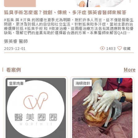
下垂、脂肪位移或組織支撐不足，仍需要由專業醫師評估是否需搭配其他療
低 混合型斑點 需搭配其他療程，分次處理 AI辨識斑點深淺類型， 能同步處
腫脹或熱感 多數人修復期短，可能有暫時泛紅、痠脹、觸痛感 修復期較
用，但實際時間需依療程種類與個人膚況調整。酸類（如果酸、水楊酸）與
程。什麼是DENSITY RF無雙電波 ？無雙電波的英文名稱為 DENSITY，由
理多種斑點 療程次數 修復期 可能需多次，修復期較長 單次有感改善、修復
長，可能有腫脹、瘀青、傷口照護與拆線需求 效果出現時間 部分人術後先
A醇會促進角質代謝，可能在療程前後增加肌膚敏感度，使刺激反應（如泛
Jeisys Medical 推出。根據 DENSITY 官方資料，這套系統使用單極與雙極
期更短 適合性 適合多數色斑但風險略高 適合希望快速、低風險改善的族群
有緊實感，完整效果通常隨膠原蛋白新生逐漸出現 部分人術後有緊繃感，
狐臭手術怎麼選？微創、傳統、多汗症 張英睿醫師來解答
紅、乾燥）加劇，並提高色素沉澱的風險。一般常見建議為：療程前約3–7
高頻能量，可將能量傳遞到淺層與深層皮膚組織。它和傳統單一電波不同的
Reepot AI時光雷射禁忌症以下情況在接受 Reepot 治療時需特別注意，需
拉提效果通常會在數週至數月逐漸明顯 術後消腫後逐漸看出效果，完整自
天暫停使用，術後約1–2週再視肌膚修復狀況逐步恢復。但實際仍應依醫師
地方，在於它主打「單極 + 雙極」的複合式能量設計。單極偏向較深層作
由醫療人員審慎評估：1. 具有光敏感體質或正在使用感光藥物者若皮膚對光
#狐臭 與 #汗臭 的困擾在夏季尤為明顯，對於許多人而言，這不僅是個衛生
然度需等待恢復期 維持時間 約1年至1年半以上，依個人體質、老化速度與
評估為準。在停用期間，建議以溫和清潔、加強保濕與修護（如玻尿酸、神
用，雙極則偏向較表層、較集中，因此在療程定位上，無雙電波常被形容為
線反應特別強烈，或正在使用會增加光敏性的藥物，治療後發生刺激或色素
問題，更涉及到個人的自信和社交生活。針對狐臭和多汗症，當前主要的治
保養而定 約1年至1年半以上，依個人體質、發數、能量與保養而定 通常可
經醯胺等），並落實防曬措施，協助肌膚穩定修復。擺脫毛孔焦慮，找回平
兼顧： 深層緊緻 淺層膚質 細紋改善 毛孔與光澤感 整體肌膚精緻度
反應的風險較高。2. 三個月內曾使用口服 A 酸A 酸會影響皮膚角質更新與
療選擇包括 #狐臭手術 和 #微波治療。這兩種治療方法各有其適應對象和優
維持數年，但仍會隨年齡與老化速度改變 優點 非侵入式、修復期短、膚質
滑自信肌對抗毛孔粗大是一場長期抗戰，它需要你改變不良的生活習慣、建
DENSITY 採用 sequential monopolar + bipolar RF，也就是序列式單極
修復速度，使治療後的反應加劇，因此仿單建議需完全停藥至少三個月。3.
缺點，理解它們的差異有助於選擇最合適的方案。本集醫師來解答QA日常
與緊緻感改善自然 非侵入式、修復期短、對輪廓線與深層支撐較有針對性
立正確的居家保養觀念，並適時借助醫美科技的強大力量來突破瓶頸。現在
與雙極射頻能量，並搭配冷卻與即時阻抗校準等設計。無雙電波適合施打族
最近三到六個月內接受過填補注射包括玻尿酸、洢蓮絲、舒顏萃等填充劑，
生活中該如何減少體味產生？重點摘要：00:00 開場00:05 微創旋轉刮刀狐
拉提幅度通常較明顯，適合較嚴重鬆弛者 限制 對非常明顯的下垂或多餘皮
的醫美技術已經能為各種膚況提供客製化的解決方案，如果不確定自己到底
群無雙電波常被期待用在以下族群： 臉沒有嚴重鬆弛，但開始覺得輪廓不
為避免能量影響填充物穩定性，需由醫療人員評估治療時機。4. 三個月內接
張英睿 醫師
臭手術與傳統狐臭手術法之比較00:40 狐臭手術治療效果如何？01:55 狐臭
膚，改善幅度有限 對膚質、毛孔、細紋的改善不一定比電波明顯 需開刀、
是屬於哪一種毛孔類型，或者不知道該從哪一個療程下手，建議直接安排時
夠緊 膚質變粗、毛孔變明顯 乾燥細紋、光澤感下降 想做電波，但怕疼痛感
受過磨皮或其他侵入性治療若表皮尚未完全恢復，過早進行雷射可能造成過
和多汗我都有，但我能使用狐臭手術嗎？02:33 狐臭治療建議幾歲開始做？
有傷口與恢復期，風險與費用通常較高 電波音波哪個好？不要只問哪個
間到專業的醫美診所進行諮詢。透過醫師的專業評估，甚至搭配高階的肌膚
2025-12-01
1403
收藏
太強 想要自然型、精緻型保養 希望同時處理緊緻與膚質所以如果說鳳凰電
度刺激或延長恢復期。5. 懷孕與哺乳期間仿單中明確列為需避免的狀況，主
03:08 微波治療後汗水會跑到其他部位嗎？04:21 日常生活中該如何減少體
強，要問哪個適合你很多人會問：「電波跟音波哪個效果比較好？」但這個
檢測儀器，才能為你規劃出最精準、最不走冤枉路的縮毛孔計畫！★溫馨提
波比較偏「輪廓拉提主力」，無雙電波就比較像「緊緻 + 膚質管理」的複合
要基於安全性與荷爾蒙變動的不確定性雖然非侵入性，但仍建議暫緩治療。
味產生？張英睿皮膚專科診所官網 : http://www.skinbook.com.tw/張英
問題其實很容易問錯方向。因為電波和音波不是同一種東西，它們就像健身
醒★小編要提醒大家，醫療並非單純的商業交易，所有的療程都伴隨著風
型選項。無雙電波 vs 鳳凰電波比較 比較療程 DENSITYRF 無雙電波
6. 正在發生皮膚感染者例如開放性傷口、細菌或病毒感染（如皰疹等），需
睿皮膚專科診所 FB ：https://www.facebook.com/Taipeiskinclinic張英
裡的重量訓練和有氧運動，都能讓身體變好，但訓練目標不一樣。 想改善
險。因此，作為消費者應該謹慎選擇合適的醫療方案，以確保安全與健康。
ThermageFLX 鳳凰電波 能量類型 單極+雙極射頻 單極射頻 作用原理
完全痊癒後才能進行雷射。7. 有皮膚癌病史者為避免引發不必要的風險或延
睿皮膚專科診所Instagram：
膚質、緊緻、細紋：可以優先評估電波。 想改善下垂、輪廓線、嘴邊肉：
αLPHA專利交替脈衝加熱技術 射頻RF系統 主要特色 深淺層複合加熱 深層
誤病情追蹤，此類族群需避免或必須在專科醫師嚴格評估下進行。8. 未滿十
https://www.instagram.com/drdeungskinclinic/張英睿皮膚專科診所地
可以優先評估音波。 如果同時有鬆和垂：可以和醫師討論電音波搭配。這
看案例
More
容積式加熱 療程定位 膚質、細緻、緊緻並重 輪廓、拉提、緊實為主 適合族
八歲者不建議未成年人接受此類治療，除非有醫療必要且經監護人與專業醫
址：新北市板橋區文化路一段118號電話：(02)-2250-6065LINE：
也是為什麼現在很多醫師會用「複合式療程」來做規劃。不是每個人都只需
群 輕中度鬆弛、膚質粗糙、 毛孔細紋 中度鬆弛、下顎線模糊、 輪廓下垂感
師共同評估。AI時光雷射常見問題FAQQ1：Reepot AI時光雷射和傳統除斑
@xat.0000195926.1nzhttps://page.line.me/xat.0000195926.1nz?
要一種療程，而是要看老化主要發生在哪一層，再決定適合電波、音波，還
冷卻技術 五階七段冷卻系統 分段噴灑冷媒 探頭 雅典娜探頭：臉部 宙斯探
雷射有什麼最大差別？Reepot 的能量作用以機械式震動為主，而非傳統以
openQrModal=true
是兩者搭配。電波音波可以一起打嗎？可以，但不是每個人都一定需要。電
頭：身體 愛神探頭：眼周 紫鑽探頭：臉/四肢 碧眼探頭：眼周 藍鑽探頭：
皇家肉毒
海綿微針
熱破壞色素為核心的方式，因此對周邊組織較為溫和，修復期相對短。搭配
波和音波作用原理不同，所以在醫師評估下，兩者確實可以搭配。常見做法
臉/四肢 黃金探頭：身體 疼痛感 多數定位為較舒適型 但仍因人而異 感受通
AI 智慧影像分析與低溫保護，可讓能量更集中在斑點本身，減少熱擴散造成
是用音波處理深層輪廓拉提，再用電波改善皮膚緊緻與膚質鬆弛，讓效果更
常較明顯，但依能量、部位與個人耐受度不同 常見效果感受 膚質變細、臉
的紅腫或反黑風險。對於需要更加精準、可控的淺層色素改善者，是較新的
全面。不過，電音波不是「全部打越多越好」。發數、能量、施作順序、間
部較緊 光澤提升 輪廓變緊、線條感改善 適合重點 想變精緻、自然、保養型
治療選擇。Q2：一次療程能看到效果嗎？需要做幾次比較理想？淺層曬
隔時間，都需要依照個人臉部條件設計。如果臉部脂肪偏少、皮膚偏薄、曾
想加強緊緻、抗老、輪廓型 原理差異：單極、雙極到底是什麼？很多人看
斑、雀斑在單次治療後多半能看到初步變化；但深層或混合型色素通常需要
做過其他療程，或是近期剛打過針劑，更要讓醫師完整評估，避免過度治
到「單極」、「雙極」會覺得很難懂，其實可以用生活化的方式理解。單極
多次治療，效果會以「循序淡化」的方式呈現。實際次數與間隔仍須依個人
療。做電波音波前，要注意哪些事？第一，先判斷自己是哪一種老化問題在
電波：像是把熱能傳遞到較深、較廣的範圍，主要作用於較深層皮膚組織
膚況並由醫師評估調整。Q3：Reepot 是否有反黑風險？術後該注意什麼？
選電波或音波前，先不要急著問「哪個比較好」，而是要先看自己的老化問
（以真皮層為主），常被用於緊緻與支撐感相關需求。鳳凰電波即屬於單極
任何除斑型雷射都可能有反黑風險，但 Reepot 因熱傷害較低、加上冷卻系
題屬於哪一種。臉部老化常見可分成四大類：組織鬆弛下垂、結構性凹陷、
射頻應用。雙極電波：則是將能量集中在兩個電極之間，作用範圍相對較
統保護，發生率較低。術後的關鍵在於防曬和保濕，尤其治療後一週避免曝
皺紋形成、膚質老化。電波和音波主要處理的是「鬆弛與下垂」這一類問
淺，較常被用於膚質細緻、表層改善等需求。無雙電波的特色，在於將單極
曬、蒸氣、刺激性保養品。若依照術後指示照護，能大幅降低色素反應的機
題。電波偏向改善皮膚鬆弛、細紋與緊緻度；音波偏向改善輪廓下垂、嘴邊
與雙極兩種模式結合於同一療程設計中。根據官方資料，DENSITY 可透過
會。Q4：敏感肌或薄皮膚適合做 Reepot 嗎？Reepot 的能量模式相對溫
肉與下顎線模糊。但如果是太陽穴凹陷、淚溝、臉頰凹陷這類結構性凹陷，
不同射頻模式，將能量分別作用於深層與淺層皮膚。因此，兩者並不是「誰
和，加上冷卻保護，對敏感肌而言較為友善。但敏感肌的特性是屏障本身不
或是斑點、色素沉澱這類膚質問題，單靠電波或音波不一定能解決，需要搭
比較高級」，而是設計邏輯不同。若主要需求為輪廓拉提與緊緻，單極射頻
穩定，因此治療前仍需要專業檢視膚況，若正處於發炎、乾裂或紅敏期，建
配其他療程評估。第二，不要只看價格，更要看療程規劃是否合理電波音波