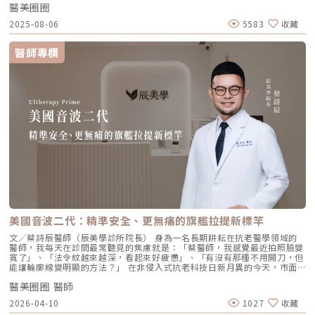
醫美圈圈
點。我們將帶你全面認識這項創新療程，從作用原理、五大特色到適合對象
的黃金位置： 顴骨高點：啟動中臉肌膚的生物重塑，優化張力。 鼻翼瞳孔
與常見問題，一次搞懂「逆時針玻尿酸」的魅力！ 璞菲洛Profhilo是什
交界：透過提升肌膚彈力，自然弱化法令紋的視覺感。 耳廓下前緣：強化
2025-08-06
5583
收藏
麼？ 璞菲洛是一項注射型玻尿酸產品，由瑞士IBSA研發，正式名稱為「高
臉部外側緊緻度，讓輪廓不再鬆垮。 下頷嘴角交界：改善嘴角周圍的鬆
低分子玻尿酸皮下植入劑」，在台灣獲得衛福部核准，俗稱為「逆時針」。
弛，恢復皮膚原有的拉力。 下顎角前緣：誘導彈力蛋白新生，收緊下頷邊
與傳統玻尿酸不同，璞菲洛不以填補凹陷為目的，而是透過生物重塑（bio-
緣的曲線。這五個點位並非用來「填充凹陷」，而是作為信號啟動點，讓玻
醫師專欄
remodeling）方式，喚醒肌膚自身的修復機能，促進膠原蛋白和彈力蛋白
尿酸在皮下如水幕般擴散，誘導彈力蛋白大量新生，像是在皮下植入了一層
的生成，達到自然緊緻與改善膚質的效果。璞菲洛Profhilo的五大特色璞菲
隱形的「彈力網」，讓下顎線與中臉自然回歸緊緻狀態。2. 火雞頸與橫向頸
洛之所以能引發醫美界關注，主要在於它與傳統玻尿酸有著本質上的不同，
紋：修復彈力纖維的救星頸部皮膚極薄，且缺乏支撐結構，老化多半是因為
透過獨特技術從根本上改善肌膚狀態。以下是璞菲洛最突出的五大特色：1.
彈力纖維斷裂。傳統填充型玻尿酸因為有化學交聯，施打後容易因重力或皮
獨特「生物重塑」機制：啟動膠原與彈力蛋白再生璞菲洛的核心技術採用專
膚過薄而產生凸起（毛毛蟲現象）。Profhilo 具備極佳的流動性，能均勻
利高、低分子量玻尿酸複合配方，在不添加交聯劑的情況下，能刺激皮膚深
滲透進頸部真皮層，不是填平皺紋，而是從底層重塑頸部肌膚的厚度與張
層的纖維母細胞、角質細胞和脂肪細胞，促使膠原蛋白和彈力蛋白大量新
力，是目前改善頸部質感的首選。3. 手背（雞爪手）：重建真皮層的緊實度
生，從源頭改善肌膚鬆弛與老化問題。2. 全面改善膚況：不只填補，更提升
雙手最容易因彈力蛋白流失而顯得乾癟、血管明顯。Profhilo 透過「非填
整體膚質有別於傳統玻尿酸的局部填充，璞菲洛注射後會均勻擴散至皮膚的
充」的方式，啟動手背肌膚的自我修復機制。它不僅是補水，更是透過生物
真皮層與皮下組織。這使得它能全面性地改善肌膚，包括： 提升肌膚緊實
重塑增加組織的彈性與結構感，讓手背肌膚恢復細緻平滑，找回如少女般優
度與彈性 深層補水、改善乾燥與粗糙 減少細紋、改善膚色不均3. 自然柔和
雅的肌膚張力。4. 口周細紋：自然軟化而不僵硬對於愛笑或年長客戶常見的
的效果：告別「饅化臉」璞菲洛的質地較輕盈、流動性高，主要作用提升肌
唇周紋，若使用傳統填充物，常會因為增加了體積而讓表情變得僵硬。
膚本身的飽滿度與光澤，而不是增加額外體積。因此，能帶來自然、柔和的
Profhilo 透過液態拉皮的原理，在不改變五官比例的前提下，誘導唇周肌
改善效果，避免了傳統填充劑可能導致的僵硬或「饅化」現象，讓你看起來
膚新生彈力蛋白，從底層「軟化」細小紋路，讓整個人看起來更加柔和、自
就像是膚況變好了，而不是動了手腳。4. 獨創 BAP 五點注射技術：療程更
然。六、 蔡醫師的診間建議：如何規劃妳的「逆時針」計畫？在辰美學，
舒適、更快速採用獨家的 BAP (Bio Aesthetic Points) 五點注射技術。醫師
我們追求的是「長效且細膩」的美，而非瞬間的煙火式改變。針對初次接觸
只需在臉部兩側各選擇五個精準的生物美學點進行注射，就能讓玻尿酸均勻
Profhilo 逆時針 的客戶，我通常會建議以「週期性重塑」的方式來規劃妳
美國音波二代：精準安全、更無痛的旗艦拉提新標竿
擴散至全臉。這大大減少了注射的針數和疼痛感，也降低了術後瘀青和腫脹
的專屬美學地圖：1. 基礎療程：建議至少進行 2 至 3 次為了達到最佳的彈
的機率，讓療程更加舒適、快速。5. 高濃度、不含交聯劑：安全性高、低發
力蛋白新生與肌底環境優化，單次施打僅是啟動信號，完整的重塑需要時間
文／蔡詩辰醫師（辰美學診所院長） 身為一名長期耕耘在抗老醫學領域的
炎風險以高濃度玻尿酸為主要成分，且製程中不使用任何化學交聯劑，能有
堆疊： 啟動期（第 1 次與第 2 次）： 建議間隔 1 個月施打。這兩次密集的
醫師，我每天在診間最常聽見的焦慮就是：「蔡醫師，我感覺最近拍照臉變
效降低注射後的發炎反應與過敏風險。同時，也經過多項國際認證，確保了
治療能確保高濃度玻尿酸在真皮層內建立穩固的擴散網絡，全面活化纖維母
寬了」、「法令紋越來越深，看起來好疲憊」、「有沒有那種不用開刀，但
產品的純淨與安全性。逆時針（Profhilo） vs. 傳統玻尿酸比較 療程名稱
細胞。 強化期（第 2 次與第 3 次）： 建議間隔3到6個月進行第三次施打。
能讓輪廓線變明顯的方法？」 在非侵入式抗老科技日新月異的今天，市面
逆時針 (Profhilo) 傳統玻尿酸填充劑 主要功能 「生物重塑」(Bio-
這是一個關鍵的鞏固點，能延續細胞的再生信號，讓拉皮效果更具層次感。
上的音波儀器琳瑯滿目。但每當病患詢問我最信任哪一台儀器時，我的首選
remodeling)， 刺激膠原蛋白和彈力蛋白再生，從根本改善膚質 「填充」
維持期： 經過這 3 次完整的週期療程後，肌膚的緊緻度與細緻質感通常可
醫美圈圈 醫師
始終是 Ultherapy 美國音波。而在 2026 年的現在，隨著 Ultherapy
和「支撐」， 用於填補凹陷、雕塑輪廓 成分組成 專利技術結合高低分子玻
以維持九個月左右的時間。2.術後照護：輕盈無負擔的修復由於 Profhilo
Prime（美音二代） 的問世，醫美界正式進入了「精準醫療」的新紀元。這
2026-04-10
1027
收藏
尿酸， 64mg/2ml 高濃度，無交聯劑 玻尿酸會添加交聯劑，以增加黏度和
是極高純度的玻尿酸且不含化學交聯劑，術後反應極輕。只需在 24 小時內
篇文章，我將以專業醫師的角度，深度拆解為什麼美音二代會成為我臨床治
支撐力， 能維持體積不被快速分解 作用機制 注射後會均勻擴散至皮膚深
避免劇烈運動與高溫環境（如溫泉、蒸氣室、高溫瑜伽），其餘日常生活、