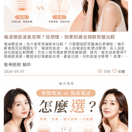
因素有些人天生黑色素細胞較敏感，斑點更容易在年輕時就出現。三、荷爾
能有效阻斷復發。 深色肌膚患者：過去許多雷射（如脈衝光、某些淨膚雷
術，溫和無痛地吸出毛孔深層的黑頭、白頭粉刺與多餘皮脂，同時導入高濃
蒙波動包含懷孕、避孕藥、壓力、作息不穩等，都可能使色素活躍，例如熟
射）在深色肌膚上容易引發熱傷害或色素沉澱（反黑）。AviClear 的
度的保濕與抗氧化精華。適合誰：出油粉刺型毛孔、怕痛不敢打雷射、想作
知的肝斑。四、發炎後色素沉澱（PIH）痘痘、皮膚受傷、過度刺激後，都
1726nm 波長針對的是「油脂」而非「黑色素」，因此適用於 Fitzpatrick
為重要活動前的急救保養者。效果與特色：做完當下皮膚立刻感受到「會呼
可能留下深淺不一的色沉。以上原因造成斑點呈現不同的「深度」「密度」
膚色分類的 I 到 VI 型（包含極深色肌膚），安全性極高。AviClear 戰痘雷
吸」的潔淨感，毛孔因為髒污被清空並喝飽水，視覺上會立刻變得細緻，且
與「分布」，也使除斑變得不再只是把黑色素擊散這麼簡單。只要能量不
射 常見 QA 總整理在決定進行療程前，大家心中難免還有一些疑問。我們
無恢復期。2. 光電雷射：皮秒雷射（搭配特殊透鏡）原理：皮秒雷射
足，改善有限；能量過強，又可能刺激皮膚，造成修復期延長、色素反應，
整理了討論度最高的幾個問題：Q1：打 AviClear 戰痘雷射會痛嗎？需要敷
（Pico Laser）是目前詢問度最高的縮毛孔療程。核心在於加上了「蜂巢透
甚至讓斑點反覆出現。也因為色素問題本身複雜，傳統除斑療程才會讓人覺
麻藥嗎？A：疼痛度極低，多數患者甚至不需要敷麻藥！怕痛的人有福了！
鏡」或「聚焦透鏡」。這能在不破壞表皮的情況下，將雷射光束匯聚，在真
得「效果不一定穩定」。要真正提高治療的成功率，關鍵就在於是否能更精
AviClear 搭載了專利的「AviCool™ 藍寶石冷卻技術」，探頭在雷射擊發的
皮層產生「空泡效應（LIOB）」。這就像是在皮膚深層進行微小的破壞，
準、穩定地處理不同深度的黑色素，同時降低熱傷害。什麼是 Reepot AI時
前、中、後都會持續為肌膚表面降溫。治療過程中，主要會感覺到探頭冰冰
電波跟音波差在哪？從原理、效果到適合族群完整比較
藉此喚醒肌膚的自癒機制，大量刺激膠原蛋白與彈力纖維新生，進而把毛孔
光雷射？從技術重新理解除斑Reepot AI時光雷射是一款以 532 nm 綠光為
涼涼的，伴隨輕微的溫熱感或是像被橡皮筋輕彈的感覺。相較於傳統雷射或
周圍的凹陷給「撐」起來。適合誰：輕中度的老化型毛孔、輕微淺層痘疤、
基礎，並結合 AI 影像分析的智慧型色素雷射，已通過美國 FDA、韓國
手工清粉刺的痛楚，整體舒適度大幅提升，輕鬆就能完成療程。Q2：我現
電波跟音波，為什麼常常被拿來比較？ 只要開始研究醫美抗老療程，幾乎
想同時改善膚色不均與暗沉的人。效果與特色：熱傷害小，術後通常只會紅
KFDA 與台灣 TFDA 核可。它的設計目的，是讓除斑治療更精準、更安全，
在正在吃口服 A 酸，可以打 AviClear 嗎？A：建議先與主治醫師討論。一
都會遇到這兩個名字：電波和音波。 有人說電波比較適合緊緻，有人說音
腫1~3天，幾乎不影響日常生活。是目前 CP 值極高的定期保養型雷射。3.
也更符合亞洲膚質對低熱傷害的需求。透過AI智慧影像掃描技術，系統能先
般來說，口服 A 酸會讓皮膚變得比較薄且脆弱。多數醫師會建議在停用口服
波拉提感比較明顯；也有人做完電波覺得皮膚變細、變亮，做完音波覺得下
重度凹洞救星：UP雷射原理：如果是屬於嚴重的「疤痕/凹洞型毛孔」，皮
辨識斑點的深度與分布，使能量設定更具科學依據。在治療作用上，
A 酸至少 1 到 3 個月後，讓皮膚屏障稍微恢復，再來進行雷射治療會比較
顎線變清楚。聽起來好像都能抗老、都能拉提，但到底差在哪裡？ 其實，
秒雷射可能不夠力，這時候就需要汽化型雷射上場。例如 UP雷射
Reepot 搭載超低溫冷卻機制，能在能量擊發的同時以低溫保護皮膚，降低
安全。Q3：如果我只有局部（例如下巴）長痘痘，可以只打局部嗎？A：通
電波和音波最大的差別，不是「哪一個比較厲害」，而是它們使用的能量不
（UltraPulse），它能將能量精準且極深地打入真皮層甚至皮下組織，切斷
紅腫與熱刺激。其能量原理以機械式震動分散黑色素為主，而非單純依賴高
常建議「全臉治療」效果最佳。皮脂腺是分佈在全臉的，雖然目前只有下巴
醫美圈圈 醫師
同、作用的層次不同，適合處理的老化問題也不同。 簡單來說： 電波偏向
硬化的纖維化疤痕組織，進行深層的肌膚重建。適合誰：嚴重的冰鑿型痘
熱破壞，因此對周邊組織更溫和。簡單來說，它讓除斑從過去較不穩定的模
在發炎，但其他區域的皮脂腺可能也處於過度活躍的狀態。全臉均勻施打可
改善皮膚的鬆、細紋、膚質與緊緻度。 音波偏向改善輪廓的垂、嘴邊肉、
疤、嚴重凹洞型毛孔粗大。效果與特色：效果非常強大且顯著，但相對的
2026-05-07
588
收藏
式，提升為更可控、恢復期更短的療程設計。Reepot 三大核心技術：讓除
以達到整體控油、預防其他部位未來爆發的效果。當然，醫師在施打時，會
下顎線與深層支撐。 例如：如果把臉比喻成一棟房子，電波比較像是在整
「破壞力」也強。術後會有明顯的點狀結痂、流組織液，恢復期較長（約需
斑更精準、安全、穩定在眾多除斑雷射中，Reepot 之所以被視為新一代的
針對正在發炎的嚴重區域特別加強能量。Q4：三次療程結束後，一輩子都
理牆面，讓表面變得更平整、更緊；音波則比較像是在加強地基與支撐結
7~10 天），需要有耐心細心照護。4. 緊緻抗老新趨勢：微針電波（如E電
智慧型選擇，關鍵在於它結合了精準分析、冷卻保護與機械式作用三大技
不會再長痘痘了嗎？A：雷射不是魔法，日常保養依然重要。AviClear 能大
構，讓整體輪廓往上撐起來。電波是什麼？重點在 RF 射頻加熱與緊緻電波
波 Exion、無限電波 Potenza）原理：結合了「微針」與「電波（RF）」
術，不只是把能量打在斑點上，而是以更科學、更安全的方式處理色素問
幅萎縮皮脂腺，把出油量降到極低，讓長痘痘的機率降到最低。但人體是有
拉提使用的是 RF 射頻能量。RF 是 Radiofrequency 的縮寫。原理是透過
雙重優勢。透過極細的微針穿透表皮，在到達真皮層特定深度時瞬間釋放電
題。AutoDerm 智慧影像分析系統在正式治療前，系統會先掃描肌膚，辨識
自我修復機制的，經過數年後，部分皮脂腺可能會慢慢恢復部分功能。此
射頻能量在皮膚組織中產生熱能，讓膠原蛋白受熱收縮，並啟動後續的膠原
波熱能。這不僅能刺激膠原蛋白與彈力蛋白重組（改善老化型毛孔），微針
每一處斑點的分布、深度與範圍。這讓醫師不再只依賴肉眼判斷，而是能透
外，極端的壓力、嚴重的賀爾蒙失調依然可能引發零星的痘痘。但整體來
蛋白新生與重組。很多人一聽到「加熱」會覺得很抽象，電波不是只打一個
的物理性破壞與電波熱能，還能破壞過度活躍的皮脂腺（改善出油型毛
過影像資訊調整能量，讓治療更客製化、也更一致。對於斑點多、深淺不一
說，膚況絕對會比治療前穩定非常多。許多人會選擇在 1 到 2 年後，將
點，而是讓一段皮膚組織被均勻加熱。當皮膚裡的膠原纖維遇到適當熱能，
孔）。適合誰：混合型毛孔（又油又鬆弛）、肝斑體質不適合打高能量雷射
或分布不規則的人來說，這項技術能有效提升治療的精準度。CPTL 超冷卻
AviClear 作為年度的「控油進廠保養」來施打一次。Q5：打完 AviClear 後
就像鬆掉的彈力網被重新收緊，視覺上會有比較緊、平整的感覺。所以電波
者、想全面提升膚質緊緻度的人。效果與特色：因為熱能在皮膚深層釋放，
保護除斑過程中最令人擔心的副作用之一，就是因熱能過高造成紅腫、脫
有修復期嗎？該怎麼保養？A：由於屬於「非侵入性」的安全療程，術後皮
常見的效果感受包括：皮膚變緊、細紋變淡、毛孔視覺變細緻、臉部鬆弛感
表皮的熱傷害極小，退紅快（通常隔天即可上妝）。對於膚質的「整體優
皮，甚至反黑。CPTL 的作用是在雷射擊發的同時迅速降溫，使肌膚保持在
膚最多只會有輕微的泛紅，通常在幾個小時到一天內就會自然消退，完全不
改善、膚質變得比較平滑。也因為電波比較強調「皮膚緊緻」和「膚質改
化」有非常亮眼的表現。5. 物理性微創重建：得美微針筆（Dermapen）原
低溫狀態，避免熱能向周圍擴散。皮膚被冷保護包覆後，不僅治療時更舒
影響日常上班上課。術後的保養也非常簡單：只要做好「基礎保濕」與「確
善」，所以如果困擾的是臉看起來鬆鬆的、眼周或嘴邊有細紋、臉頰摸起來
理：透過儀器上極細微的針頭，在肌膚表層每秒創造出1,920的微小穿刺通
適，也能減少後續的發炎反應，讓整體修復期縮短許多。VSLS色素冷剝離
實防曬」，並在術後一週內暫停使用美白、酸類或去角質等刺激性產品即
不夠緊實，電波通常會是可以評估的方向。但要注意，電波不是做完就立刻
道。這種「微破壞」能直接啟動肌膚天然的傷口癒合機制，刺激膠原蛋白與
技術在 532 奈米波長下，Reepot 的能量並非以高熱燒灼黑色素，而是以機
可。對於忙碌的現代人來說，是非常友善的午休醫美選擇。拿回肌膚的主導
變成另一張臉。效果通常會分成兩個階段：一部分人會先感覺皮膚有收緊
彈力蛋白增生。更棒的是，這些微通道能像海綿一樣，大幅提升後續保養精
械式的震動作用使色素顆粒鬆動、分離，再交由身體自然代謝。這項機制能
權，抗痘不再是一場苦戰青春痘從來就不只是一個表面的皮膚問題，它更深
感，後續則會隨著膠原蛋白慢慢新生，讓緊緻度逐漸出現。音波是什麼？重
華（如生長因子、高濃度玻尿酸）的吸收率，達到加乘的養膚效果。適合族
同時保護真皮層的血管結構，減少對健康組織的影響，讓整個治療更溫和，
刻地牽動著個人的自信心與社交生活。過去，嚴重痘痘肌患者往往陷入兩
點在聚焦超音波與深層拉提音波拉提使用的是 聚焦式超音波能量，常見名
群：老化型毛孔、淺層凹洞型毛孔、膚質粗糙者，以及對部分能量型療程較