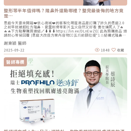
整形等半年值得嗎？隆鼻外還動哪裡？整完最後悔的地方竟
是…
思庭今天要來開箱❤️依心商城❤️的客製化明星商品是訂購了許久的思庭2.0
之前早就被超粒方隆鼻、愛里削骨等影片生火自然又好看 實在燒死人了🔥
🔥🔥下方點擊購買連結🔗⬇️⬇️⬇️https://lin.ee/DLnEwZE( 此為預購商品 煩
請耐心等候回覆 )思庭大改造方案內容物💁‍♀️五爪前額拉提*1👃結構式隆鼻*1
(加購縮鼻翼、敲鼻骨、貴族手術)👄微笑嘴角*1 (加購嘴邊肉拉提)重點摘
謝東穎 醫師
要：00:00 搶先看⚡⚡01:43 開箱手術方案內容物02:02 上臉眉眼分析 : 五
爪前額拉提02:36 中臉隆鼻分析 : 結構式隆鼻合併貴族手術03:58 下臉唇巴
2025-09-22
1848
收藏
分析 : 微笑嘴角+嘴扁肉拉提04:43 華麗買家秀05:25 五星好評分享
⭐⭐⭐⭐⭐▸▸歡迎合作洽談：followheart.marketing@gmail.com◂◂依心唯
美整形外科診所地址｜台北市信義區基隆路二段15號2樓電話｜（02）
醫師專欄
2345-6777官方網站｜https://www.followheart.com.tw/官方諮詢｜
https://follow-heart.com/line臉書粉專｜https://follow-
heart.com/case_fbIG追起來｜https://follow-
heart.com/case_igWeChat ID｜Dr_followheart