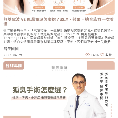
也降低出現過度刺激或色素反應的可能性。透過這三項核心技術的搭配，
難：任憑痘痘反覆肆虐，或是無奈忍受口服藥物的強烈副作用。隨著 2026
稱包含 HIFU、MFU 或 MFU-V。它的特色是可以把能量聚焦到皮膚深層，形
為敏感、希望降低反黑風險的族群（實際仍需由醫師評估）。效果與特色：
Reepot 不只是單純「把斑點打掉」，而是以更安全、更穩定的方式改善色
年新一代抗痘武器AviClear 戰痘雷射（1726nm）問世，無疑為醫學美容界
成一個個熱凝結點，刺激組織收縮與膠原蛋白新生。部分音波療程可透過不
因為沒有雷射或電波的「熱傷害」，所以術後照顧相對簡單，反黑機率極
素問題，也更符合現代人對於恢復期短、風險低的期待。Reepot 為何能將
與深受痘痘困擾的患者，提供了一個全新、安全且具備極長效性的無藥物解
同深度探頭，將能量作用到接近深層支撐結構的位置，例如常被討論的
低。做完後通常會有 1~3 天的微泛紅，能溫和改善膚質與毛孔細緻度的新
斑點一撕即除？人工皮代謝讓改善更有感為什麼 Reepot 能做到治療後「撕
答。它成功將抗痘戰場，從伴隨負擔的全身性藥物代謝，精準轉移至局部的
SMAS 筋膜層。SMAS 是臉部支撐結構的一部分，傳統拉皮手術也會處理這
興療程。醫美療程怎麼選？重點大評比為了讓你更清楚怎麼挑選，我們整理
除人工皮時同步帶走斑點」？這與它的能量作用與術後設計密切相關。
皮脂腺控制，從源頭阻斷致痘環境。如果你也厭倦了反覆擦藥、吃藥的無盡
個層次。音波的概念，就是透過非侵入式方式，把能量送到較深層的支撐結
了五大主力療程的比較表：療程後的關鍵：醫美術後保養黃金法則許多人投
無雙電波 vs 鳳凰電波怎麼選？原理、效果、適合族群一次看
Reepot 透過 532 nm 能量搭配冷剝離技術，使表層黑色素逐漸被帶向角質
輪迴，渴望重新擁有一張清爽、穩定、不易泛油光的健康臉龐，建議尋求專
構，幫助輪廓往上拉。所以音波常見的效果感受包括：下顎線變清楚、嘴邊
入療程本身，卻忽略術後照護的重要性，可能影響修復效果，甚至增加色素
層；治療後覆蓋的人工皮則提供穩定、封閉式的修復環境，讓色素在代謝期
懂
業醫師進行完整的膚況評估。透過精準的雷射療程規劃，為自己預約一個遠
肉改善、臉部線條變順、雙下巴或下半臉鬆垂感變少。如果你的困擾不是細
沉澱風險。掌握以下三大原則，有助於穩定膚況並延續療程效果：1. 加強保
間被更完整地固定在表皮。當人工皮在回診時由專業人員取下，老化角質連
離痘疤與油光的全新未來！
紋，而是「臉往下掉」、「輪廓線越來越模糊」、「拍照時下半臉變重」，
濕修護雷射或電波療程後，肌膚屏障暫時較為脆弱，容易出現乾燥與水分流
近年醫美療程中，「電波拉提」一直是討論度相當高的非侵入式抗老選項。
同部分色素會一併脫落，因此能呈現出「一撕即除」的改善效果。以冷卻保
音波通常會比電波更貼近你的需求。不過音波也不是越深越好、越痛越有
失。建議選擇成分單純、無香精與酒精的保濕與修護產品（如玻尿酸、神經
其中最常被拿來比較的，就是無雙電波 DENSITY RF 與鳳凰電波
護與機械式震動相結合的方式，讓斑點代謝更有感，也讓治療成果更直觀。
效。不同部位需要不同探頭、不同深度與不同發數，醫師必須依照臉型、脂
醯胺），協助維持肌膚修復所需的穩定環境。2. 落實防曬措施術後肌膚對紫
Thermage FLX。 兩者都屬於射頻（RF）類療程，主要是透過能量加熱皮膚
誰適合做 Reepot？讓你一眼就能找到自己的定位Reepot 特別適合以下肌
肪厚度、骨架與皮膚狀況去規劃。打錯層次、能量過高或發數不合適，都可
外線較為敏感，建議使用足夠防曬係數（如 SPF30–50 以上），並搭配帽
組織，進而促進組織緊緻與相關生理反應。不過，它們並不是同一台設備，
膚需求： 曬斑、雀斑、老人斑、顴骨母斑 膚色暗沉不均，看起來不夠乾淨
能影響效果與安全性。電波、音波、傳統拉皮手術差異表 項目 電波拉提 音
子、陽傘等物理性防曬，以降低色素沉澱的風險。3. 避免刺激性保養於恢復
也不只是名稱不同而已。 簡單來說： 鳳凰電波較常被用於輪廓緊緻與拉提
做過除斑，但怕反黑、怕紅腫 希望治療後恢復期短、隔天能上班 膚質偏薄
波拉提 傳統拉皮手術 療程原理 使用RF射頻能量，透過熱能刺激膠原蛋白收
期間內，應暫停使用酸類（如果酸、水楊酸）、A醇、去角質及高刺激性美
醫美圈圈
需求，屬於單極射頻應用的代表療程； 無雙電波則為結合單極與雙極射頻
或偏敏感，不敢嘗試侵略性太高的治療Reepot AI時光雷射的效果：一次能
縮與新生 使用聚焦式超音波能量，將熱能聚焦到特定深度，刺激組織收縮
白產品。實際恢復時間會依療程種類與個人膚況不同，建議依照醫師指示逐
的複合式電波療程，常被用於同時兼顧緊緻與膚質改善。 根據原廠資料，
改善什麼？以下為臨床上常見改善情況（效果因個人皮膚而異）： 斑點淡
與膠原蛋白新生 透過外科手術方式，移除多餘皮膚，並重新拉提、固定鬆
2026-04-29
1486
收藏
步恢復日常保養。毛孔粗大常見問題Q&A Q1：做完醫美，毛孔就可以「完
Thermage 為非侵入式射頻療程，可應用於肌膚緊緻與平滑需求；而
化明顯 膚色提亮、均勻度提升 老人斑變淡、邊界變柔和 妝感變乾淨，妝更
弛組織 作用方向 偏向皮膚緊緻、細紋、膚質與鬆弛感改善 偏向深層支撐、
全消失」嗎？ 這是不切實際的期望喔！毛孔是皮膚正常的生理結構，不可
DENSITY 則採用單極與雙極射頻能量，可作用於不同皮膚層次。 這也是為
貼更亮 肌膚質地有細緻感Reepot 術後恢復期與照護指南Reepot 最大優勢
輪廓拉提、下顎線與嘴邊肉改善 偏向明顯鬆弛、下垂組織與多餘皮膚的結
能完全消失不見。醫美療程的目標是讓變大、變形毛孔「縮小、變淺」，讓
什麼許多人在選擇療程時會產生疑問： 我需要的是「輪廓拉提」，還是
之一就是修復期短。常見反應淡淡泛紅：1–3 天斑點結痂／色素加深：3–7
醫師專欄
構性改善 常見作用層次 真皮層、皮下組織，依儀器與能量設定不同 真皮
肌膚在視覺上達到平滑、細緻的效果，也就是俗稱的「水煮蛋肌」狀態。
「膚質細緻」？ 我適合鳳凰電波，還是無雙電波？ 兩者是否可以搭配施
天代謝期：1–2 週術前事項1. 治療部位若有傷口、感染或過敏發炎需等肌膚
層、皮下組織、筋膜層等不同深度，依探頭與機型不同 皮膚、皮下組織、
Q2：打雷射縮毛孔，皮膚會不會越打越薄？ 正確的雷射治療不但不會讓皮
作？ 以下將用較好理解的方式，帶你一次釐清兩者差異。什麼是鳳凰電波
恢復後再施作。2. 有心律調節器、光敏感或慢性疾病者需由醫師評估安全
SMAS筋膜層等，依手術方式不同 適合部位 臉部、眼周、下顎線、頸部、身
膚變薄，反而會因為刺激真皮層膠原蛋白新生，讓肌膚變得更厚實、更有彈
Thermage FLX？鳳凰電波的正式名稱是 Thermage FLX，為台灣索塔
性。3. 孕婦、哺乳者與近期使用光敏藥物者不建議進行光電療程。4. 三個
體局部等，依機型適應症與醫師評估 額頭、眉眼、下半臉、下顎線、雙下
性！但前提是「間隔時間要充足」且「能量掌控得當」，過度頻繁的施打才
SoltaTaiwan Limited旗下的射頻設備。根據台灣原廠資料，Thermage
月內做過深層換膚或磨皮者需與醫師確認治療時機。5. 術前請避免日曬並停
巴、頸部等，依機型與探頭而定 臉部、下半臉、頸部等明顯鬆弛部位 主要
有可能破壞皮膚屏障。Q3：改善毛孔粗大，通常需要打幾次才有效？ 醫美
FLX 採用單極電容耦合射頻技術。所謂「電容耦合」，簡單來說就是能量透
止酸類、去角質與刺激性保養品。這些都有助於減少反黑。術後照護1. 人工
效果 緊緻肌膚、改善細紋、膚質變細緻、鬆弛感下降 拉提輪廓、改善嘴邊
不是變魔術，通常需要一個「療程」的規劃。以皮秒雷射或微針電波為例，
過皮膚表面傳導進入皮膚內部，無需破壞皮膚結構。它的特色是「單極電
皮需連續貼著約 14 天且不可自行撕除。2. 若人工皮翹起或濕潤可加貼更大
肉、下顎線模糊、臉部下垂感 改善明顯鬆弛、下垂與多餘皮膚，拉提幅度
通常會建議進行 3~5 次（每次間隔約 4~6 週）為一個完整療程。不過，多
波」。是能將熱能傳遞到較深層的皮膚組織，形成較廣泛的容積式加熱。一
片人工皮加強固定。3. 術後兩週內避免三溫暖、蒸氣、劇烈流汗與飲酒。4.
通常較明顯 適合對象 皮膚開始鬆、細紋變多、毛孔或膚質變粗、想讓臉看
數人在第 2 次治療後，就會感覺到上妝變得服貼、出油量減少的明顯變化
般民眾常聽到的「電波拉提」、「緊緻輪廓」、「改善鬆弛」，多半就是從
請按時回診由專業人員移除人工皮並檢查膚況。5. 如出現紅腫、刺癢或滲出
起來更緊緻的人 輪廓開始下垂、嘴邊肉明顯、下顎線不清楚、下半臉變重
了。Q4：我是容易泛紅的敏感肌或酒糟肌，也能做醫美縮毛孔嗎？需經醫
這類療程概念延伸而來。由於屬於非侵入式，不需要手術或注射，且通常恢
應立即聯絡診所處理。6. 色素代謝期間避免使用磨砂、卸妝棉與去角質產
的人 中重度鬆弛、皮膚明顯下垂、多餘皮膚較多，且能接受手術恢復期的
師審慎評估。敏感肌或酒糟肌因皮膚屏障較脆弱，若在發炎尚未穩定的情況
復期較短；效果可能在療程後逐漸顯現，並隨著時間持續變化。鳳凰電波適
品。7. 修復期需加強保濕並確實做好防曬。Reepot 的優勢到底在哪？與傳
人 麻醉方式 多數不需麻醉，或依疼痛耐受度使用表面麻醉、舒緩方式 依機
下進行高能量雷射，可能增加泛紅加劇或刺激反應的風險。因此治療重點通
合施打族群鳳凰電波比較常被期待用在以下需求： 臉部鬆弛感 下顎線不清
統雷射比較 療程項目 傳統除斑雷射 Reepot AI時光雷射 冷卻保護 冷卻可能
型、能量與個人耐受度，可能不需麻醉或搭配舒緩方式 通常需要局部麻
常會先放在「穩定膚況與降低發炎反應」，並依個別狀況調整可能的誘發因
楚 嘴邊肉或輪廓線變模糊 眼周細紋與鬆弛 身體局部肌膚鬆弛 常被作為年度
較簡單、 熱傷害風險較高 -2°C 到-6°C冷卻 +血管保護， 反黑風險較低 精
醉、舒眠麻醉或全身麻醉，依手術範圍而定 療程時間 約45分鐘至2小時，
素。待肌膚穩定後，再由醫師評估選擇較溫和的療程，例如微針類療程或能
型保養選項之一不過要特別注意，任何非侵入式儀器療程都不是拉皮手術，
準度 多仰賴醫師經驗判斷 斑點範圍、能量輸出 AI影像分析＋自動調能增精
依部位與發數不同 約30分鐘至1.5小時，依部位與發數不同 約2至4小時以
量可精準控制的微針電波，以循序漸進方式改善毛孔粗大與膚質細緻度。
也不是填充療程。它比較適合用來改善輕度到中度鬆弛，若已經有明顯皮膚
準 舒適度 熱感明顯，需敷麻 即時冷卻系統，可不需敷麻 反黑風險 較高 較
上，依手術範圍與複雜度不同 修復期 多數人修復期短，可能有暫時泛紅、
Q5：我平常有在擦酸類或A醇縮毛孔，做醫美前後需要停用嗎？建議暫停使