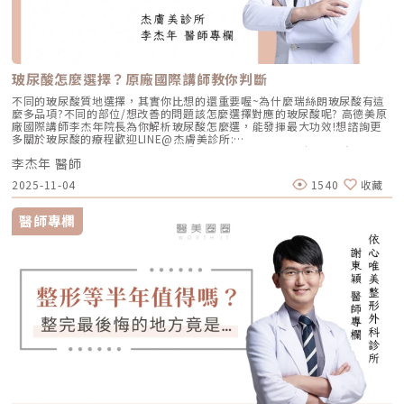
玻尿酸怎麼選擇？原廠國際講師教你判斷
不同的玻尿酸質地選擇，其實你比想的還重要喔~為什麼瑞絲朗玻尿酸有這
麼多品項?不同的部位/想改善的問題該怎麼選擇對應的玻尿酸呢? 高德美原
廠國際講師李杰年院長為你解析玻尿酸怎麼選，能發揮最大功效!想諮詢更
多關於玻尿酸的療程歡迎LINE@杰膚美診所:
https://page.line.me/xhc2941b重點摘要：00:11 玻尿酸作用介紹00:47
李杰年 醫師
玻尿酸分為三大類型02:09 迷思一、玻尿酸打哪裡都可以？02:36 迷思二、
打完下巴蘋果肌看起來怪怪的？03:30 迷思三、臉部鬆弛只能做拉皮嗎？
2025-11-04
1540
收藏
05:00 總結LINE官方帳號一對一咨詢👉https://reurl.cc/x3EQZN歡迎訂閱
我的頻道👉https://reurl.cc/nY51k8關注杰膚美診所FB👉
https://reurl.cc/XQljva杰膚美診所官網👉https://jfmskin.com/關注李杰
醫師專欄
年醫師FB👉https://reurl.cc/Mzk0nm杰膚美診所地址：104台北市中山區
復興北路50號2樓電話：02-8772-6625