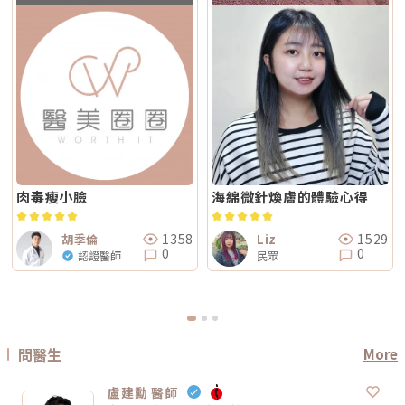
為主的療程通常較符合需求；若希望同時兼顧膚質細緻與輕度緊緻，複合式
議先穩定皮膚後再安排療程。Q5：做 Reepot 之後多久可以搭配其他醫美
的價格會受到儀器種類、探頭、發數、施作部位、能量設定與診所規劃影
電波療程則可能更具彈性。效果差異：拉提感、緊緻感、膚質感不一樣1. 拉
療程？治療後皮膚需要時間恢復，因此若要搭配保濕導入、水光等溫和療
響。價格便宜不一定不好，但如果只用價格做決定，很容易忽略真正重要的
提感如果你的主要困擾是「臉部鬆弛」、「下顎線不清楚」或「嘴邊肉變明
程，通常約 2～3 週即可視膚況安排；若是皮秒、飛梭、強效換膚或注射等
事：這療程到底有沒有符合你的臉部狀況？同樣是音波，有人需要加強下顎
顯」，鳳凰電波通常是較常被討論的選項之一。其應用多與輪廓緊緻與鬆弛
刺激性較高的項目，建議至少間隔 4 週再評估。適當的間隔能降低反黑與過
線，有人需要處理嘴邊肉；同樣是電波，有人重點在眼周細紋，有人重點在
改善相關，常見於臉部、眼周與身體的緊緻與平滑需求。2. 膚質感如果你的
度刺激的風險，也讓後續療程效果更穩定。Q6：Reepot 的療程費用大約是
臉頰鬆弛。規劃不同，效果自然也會不同。所以選療程時，不只要問「多少
問題不是明顯鬆弛，而是「皮膚看起來粗」、「毛孔明顯」、「妝感不服
多少？Reepot 的價格會依照治療部位、所需的能量深度、是否搭配其他療
錢」，也要問清楚：使用什麼儀器？施作哪些部位？大約發數或治療範圍怎
貼」或整體氣色較疲累，無雙電波的複合式能量設計相對較符合這類需求。
程以及整體規劃次數而有所差異。一般費用多落在一萬至三萬多元之間，但
麼規劃？為什麼我的狀況適合這個療程？第三，確認儀器來源、探頭耗材與
除了緊緻效果外，也常被用於膚質細緻與整體質感提升，因此常被市場定位
實際金額仍需依個人斑點狀況與療程組合評估後才能確認。建議先安排諮
施作人員電波音波屬於能量型醫美療程，安全性和儀器來源、探頭耗材、操
為入門型抗老或精緻型電波療程。3. 自然度兩者都屬於非侵入式療程，因此
詢，由專業醫療人員確認膚況後提供最適合的治療方案與費用。Q7：
作經驗都有關。建議選擇前可以確認是否為合法原廠認證儀器、是否使用原
通常不會像手術或填充療程一樣產生立即的結構性改變，效果多半呈現為漸
Reepot 術後的人工皮需要貼多久？Reepot 治療後會在局部覆蓋人工皮，
廠探頭或合規耗材，以及是否由合格專業醫療人員評估與操作。另外，醫師
進式、自然型。常見的效果訴求差異在於：鳳凰電波多偏向輪廓線條與緊緻
主要是保護剛治療的肌膚並協助屏障修復。人工皮不建議自行撕除，多數人
的臉部解剖概念與美感判斷也很重要。因為電波音波不是「能量越強越
感的提升；無雙電波則較偏向整體膚質細緻、緊實與光澤感的改善。哪一種
會在約兩週左右回診時，由醫療人員視膚況協助取下。人工皮脫落後，治療
好」，而是要看你的皮膚厚度、脂肪量、鬆弛程度、臉型比例去調整。過度
比較痛？無雙電波真的比較不痛嗎？疼痛感是很多人選療程時最在意的問
部位的色素也會在這段期間逐漸代謝、變淡。斑點帶來的影響，往往不只是
治療不一定更漂亮，反而可能不自然或效果不如預期。第四，效果需要時
題。以療程設計來看，鳳凰電波因為以單極射頻為主，能量感通常會比較明
外觀變化，更讓人感到氣色黯淡、不如以往。隨著醫美技術不斷推陳出新，
間，不要用術後當天判斷成敗電波和音波都是透過熱能刺激膠原蛋白反應，
顯。部分人會形容為熱、刺、酸、脹，尤其在骨感較明顯或皮膚較薄的位
Reepot AI 時光雷射為色素治療帶來更精準、可控的方式，讓除斑不再停留
不是做完當天就完成全部效果。部分人術後會先感覺皮膚變緊、輪廓比較
置，感受可能更強。無雙電波則因為設計上有SAC智能冷卻系統與RIC即時
在效果難預測的時代。期望這篇文章能幫助你清楚掌握除斑方向與選擇，在
肉毒瘦小臉
海綿微針煥膚的體驗心得
順，但真正的膠原蛋白新生與重組，通常需要數週到數月慢慢發生。所以做
阻抗偵測補償系統等設計，因此為舒適度較高的電波療程。但這裡要講清
規劃療程時，也建議由專業醫師根據膚況量身評估，找到最適合、安全的改
完後不要急著用第一天的樣子判斷有沒有用，也不要因為短期內沒有巨大變
楚：不痛不代表完全沒感覺，舒適也不代表每個人都一樣。疼痛感會受到很
善方式。★溫馨提醒★小編要提醒大家，醫療並非單純的商業交易，所有的
化就立刻否定療程。非侵入式拉提的特色通常是漸進、自然，而不是突然大
多因素影響，包括： 個人耐痛程度 施作部位 能量設定 是否敷麻 醫師手法
療程都伴隨著風險。因此，作為消費者應該謹慎選擇合適的醫療方案，以確
幅改變。第五，不要期待一次療程解決所有老化問題臉部老化不是只有皮膚
1358
1529
胡季倫
Liz
皮膚厚薄與骨感程度 當天身體狀態所以比較精準的說法是：無雙電波通常
保安全與健康。
鬆而已，還可能包含膠原蛋白流失、脂肪位移、骨架支撐變弱、皮膚厚度改
0
0
認證醫師
民眾
被定位為舒適度較佳；鳳凰電波能量感通常較明顯。但實際感受仍需依個人
變等不同層次的問題。電波可以改善皮膚緊緻度與膚質，音波可以幫助輪廓
狀況而定。常見迷思一：鳳凰電波一定比無雙電波強嗎？不一定。「強」要
拉提與深層支撐，但它們不一定能取代針劑、填充、雷射、手術或其他療
看你指的是哪一種強。如果說的是深層拉提、輪廓緊緻，鳳凰電波確實是經
程。比較正確的觀念是：電波音波不是萬能療程，而是抗老規劃中的一部
典代表。但如果是膚質、細緻度、毛孔與整體保養感，無雙電波可能更符合
分。真正適合你的方式，應該要根據你的老化程度、臉部條件、預算與期待
期待。這就像健身一樣，重訓和瑜伽都能讓身體變好，但目標不同。你想練
效果一起評估。電波音波常見問題 FAQQ1：電波跟音波哪個比較痛？不一
線條、核心、柔軟度，還是想增加肌力？療程也是同樣邏輯。選擇醫美療
定。電波多半是熱感、刺熱感；音波則常見深層痠脹感或一點一點的刺激
程，不是找「最紅的」，而是找「最符合目前需求的」。常見迷思二：電波
感。不過疼痛感會受到能量設定、施作部位、個人耐受度、儀器種類影響，
做完會立刻小臉嗎？很多人期待電波做完臉馬上小一圈，但這個期待需要調
不能單純說哪一個一定比較痛。Q2：電波音波做完會有修復期嗎？多數電
問醫生
More
整。電波拉提不是抽脂，也不是溶脂，更不是削骨。它主要是透過射頻熱能
波音波屬於非侵入式療程，通常不需要像手術一樣長時間修復。不過部分人
刺激皮膚組織緊緻與膠原重塑，因此效果通常是逐步變化。有些人做完會覺
可能會有短暫泛紅、腫脹、痠感或觸痛，通常會逐漸緩解。實際狀況仍需依
得臉比較緊、線條比較順，但真正的膠原變化通常需要時間。Thermage 官
個人體質與療程設定而定。Q3：年輕人適合做電波音波嗎？如果只是想預
盧建勳 醫師
方也提到效果可立即出現，並隨時間改善。所以比較合理的期待是：不是
防初老、改善膚質鬆弛，可以先從電波或其他較溫和的保養型療程評估。若