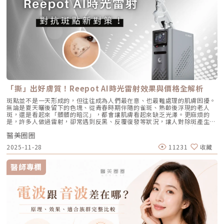
雷射 vs. CAPRI 藍雷射這兩款都是目前熱門的無藥物抗痘雷射，雖然目標一
個月，第三次則可在四到六個月後進行。視個人膚況與需求，也可安排後續
孔開口。久而久之，毛孔就像被塞了軟木塞一樣，被越撐越大。3. 【老化型
致，但「作戰策略」卻截然不同：1. AviClear 戰痘雷射（1726nm）：專
加強療程，以延續效果。Q4：頸紋、手部老化也能打嗎？ 可以。Profhilo
毛孔】：膠原蛋白流失的初老警報真皮層中的「膠原蛋白」和「彈力蛋白」
注皮脂腺的「源頭阻斷」作用原理：搭載專利 1726nm 波長，具備極高的
在頸部與手背同樣有良好表現，能改善乾紋與鬆弛，是全方位肌膚重建療
就像是撐起毛孔的堅固地基。隨著年齡增長，或是長期不防曬導致的「光老
「油脂專一性」，能穿透皮膚精準鎖定並加熱肥大的皮脂腺，使其萎縮。核
程。Q5：是否適合所有膚質？ 大多數人皆可接受，但孕婦、哺乳中女性與
化」，地基流失、失去支撐力，毛孔邊緣的肌膚就會順著地心引力往下垂。
心強項：直接從源頭切斷出油量並破壞痘痘的生長環境，主打極長效的抗痘
對玻尿酸過敏者不建議施打。Q6：哪些人適合做Profhilo？需要幾歲才能
4. 【缺水型毛孔】：肌膚乾旱造成的表面危機這點常被許多人忽略！當角質
與控油效果，非常適合追求長期穩定膚況、不想依賴藥物的人。2. CAPRI
做？Profhilo適合有初期老化、乾燥或鬆弛困擾的人，通常建議從30歲以後
層極度缺水時，毛孔周圍的表皮細胞會像失去水分的蘋果一樣乾癟、萎縮，
藍雷射（1450nm + 450nm）：控油＋殺菌的「雙效複合」作用原理：結
就可以評估施作。特別推薦給希望改善膚況，又不想讓五官改變或產生膨脹
無法飽滿排列。在細胞與細胞之間的縫隙變大之下，視覺上毛孔就顯得非常
合 1450nm 的熱能來縮減皮脂腺（控油），同時搭配 450nm 藍光直接消
感的人。Q7：施打Profhilo會很痛嗎？會不會腫？需要修復期嗎？療程過
明顯。5. 【疤痕型毛孔】：手癢硬擠留下的歷史遺跡嚴格來說這已經是「痘
滅表皮的痤瘡桿菌（殺菌）。核心強項：雙管齊下，對於臉上正在急性發
程簡單快速，使用極細針在臉部五個特定位點注射，疼痛感輕微。少數人會
疤」的範疇。過去長了嚴重的發炎性青春痘，或是手癢過度暴力擠壓，導致
炎、紅腫的痘痘，具有極佳的立即退紅與消炎效果，適合需要快速壓制大面
有暫時性紅腫或小腫塊，通常幾小時內可自然消退，不會影響日常活動。
真皮層組織嚴重受損。在傷口修復的過程中產生了纖維化拉扯，最終形成不
積發炎的患者。3. 傳統終極武器：口服A酸（Isotretinoin）作用原理：屬
Q8：Profhilo成分天然嗎？會不會引起過敏？Profhilo採用高純度、非動
可逆的凹洞。6. 【蟎蟲型毛孔】：隱形的微小房客在作怪我們的臉上本來就
於全身性的系統性治療。它能全面抑制皮脂腺分泌、使皮脂腺萎縮，同時促
物來源的玻尿酸，不含常見交聯劑成分，安全性高，過敏反應發生機率非常
有共生的「蠕形蟎蟲」，但當免疫力下降、皮脂分泌失衡，或是過度清潔破
進毛囊正常角化，並大幅減少發炎反應與痤瘡桿菌增生。核心強項：能夠一
「撕」出好膚質！Reepot AI時光雷射效果與價格全解析
低，並獲得歐盟CE安全認證。Profhilo璞菲洛是突破傳統玻尿酸觀念的療
壞皮脂膜時，蟎蟲就會大量異常繁殖。牠們會啃食皮脂、進出毛囊，蟲體的
次打擊痘痘的四大成因，對於嚴重型、結節囊腫型痘痘，或是對其他治療
程，不以填充為主，而是提升肌膚自癒力與膚質的「逆時針保養」新選擇。
排泄物與屍體會引發毛囊發炎，進而把毛孔撐大。如何從日常居家保養穩住
斑點並不是一天形成的，但往往成為人們最在意、也最難處理的肌膚困擾。
（包含抗生素、外用藥膏）無效的頑固型痘痘，具有極高的治癒率與長效
如果你渴望不影響生活的微創保養，並希望從根本改善膚質，Profhilo 絕
毛孔不失控？雖然保養品無法讓已經擴大的毛孔完全「縮回」，但正確的居
無論是夏天曬後留下的色塊、從青春時期伴隨的雀斑、熟齡後浮現的老人
性。需注意事項：伴隨較明顯的副作用，最常見包含嘴唇乾裂、皮膚乾燥脫
對值得你列入考量。在選擇療程前，務必諮詢專業醫師，評估自身膚況與適
家保養，能幫助控制毛孔不再進一步擴張，並改善整體膚質的平滑度。1. 溫
斑，還是看起來「髒髒的暗沉」，都會讓肌膚看起來缺乏光澤。更麻煩的
皮、眼睛乾澀等。此外，孕婦絕對禁用（具致畸胎性），療程期間需配合醫
合方案，才能真正達到年輕又自然的理想狀態。選擇合法診所、專業醫師與
和清潔，不過度刺激：選擇胺基酸系等溫和潔顏產品，一天清潔 1～2 次即
是，許多人做過雷射，卻常遇到反黑、反覆復發等狀況，讓人對除斑產生陰
師定期抽血監測肝功能與血脂，且通常需持續服用數個月至一年以上以達到
原廠產品，是安全變美的不二法門。★溫馨提醒★小編要提醒大家，醫療並
可。避免頻繁使用磨砂或強力去角質產品，以減少對皮膚屏障的刺激。2. 適
影。 Reepot AI時光雷射（仿單名為「蕾璞釹雅各雷射系統」，衛部醫器輸
標準的累積劑量。CAPRI 藍雷射與 AviClear 戰痘雷射最主要的差異，在於
非單純的商業交易，所有的療程都伴隨著風險。因此，作為消費者應該謹慎
度使用酸類，幫助代謝角質：對於油脂分泌較旺或粉刺型毛孔，可在醫師或
醫美圈圈
字第 037165 號）自 2025 年 7 月上市後便迅速受到關注，被視為色素治
「雷射波長」與「對油脂的吸收破壞力」。簡單來說，藍雷射主打「控油加
選擇合適的醫療方案，以確保安全與健康。
專業建議下使用酸類保養品： 水楊酸（BHA）：脂溶性，能深入毛孔幫助
療領域重要新進展。它重新定義了傳統除斑的思維，將以往以熱能為主的
殺菌」的雙效機制，適合用來對付輕中度的痘痘與毛孔粗大問題；而
2025-11-28
11231
收藏
油脂代謝，常用於黑頭與粉刺調理。 果酸（AHA，如甘醇酸、乳酸）：主要
「燒灼式破壞」，轉變為更精準、更可控的「震碎式處理」，再結合 AI 影
1726nm 的戰痘雷射則是專為「阻斷皮脂腺」而生，能精準且深度地破壞
作用於表層角質更新，改善肌膚粗糙。 杏仁酸：屬於果酸的一種但兼具親
像分析與超冷卻保護，使治療不僅更安全、也更貼近現代人追求的舒適與高
出油源頭，因此更適合用來拯救中重度發炎、滿臉油光，以及長年反覆發作
脂特性，屬較溫和的酸類選擇。3. 抗老成分 A醇（Retinol）：A醇是目前研
效率。對於過去因反黑、修復期長或效果不均而猶豫的族群而言，Reepot
的頑固型痘痘肌。誰最適合打 AviClear 戰痘雷射？如果符合以下任一情
醫師專欄
究較完整的抗老成分之一，可促進表皮更新，並間接支持膠原蛋白生成，對
的出現為除斑帶來全新的可能。 這篇文章就帶你理解Reepot 到底怎麼運
況，AviClear 將會是非常值得評估的投資： 口服藥物恐懼或不適應者：曾
於老化型毛孔與膚質粗糙有一定幫助。但 A醇具有刺激性，建議採取低濃
作？和你聽過的皮秒、傳統雷射有什麼不同？誰適合做、誰不適合？效果、
經吃過口服 A 酸但無法忍受乾燥脫皮，或是抽血發現肝指數異常而被迫停藥
度、循序漸進方式建立耐受。4. 防曬是關鍵保護：紫外線是造成膠原蛋白流
術後照護、價格又是多少呢？希望能讓你在做選擇前，有完整且中立的參
的人。 備孕中或哺乳中的女性：口服 A 酸有強烈的致畸胎性，停藥後仍需
失與肌膚老化的重要因素之一。長期日曬會加速毛孔鬆弛，因此無論晴雨都
考。為什麼斑點這麼難纏？了解色素成因，是選擇療程前最重要的一步許多
避孕一段時間；而戰痘雷射純粹是物理性光電治療，對全身系統無影響（但
應確實做好防曬（塗抹防曬乳或物理性遮蔽）。醫美療程如何精準對抗毛孔
人以為斑點只是「曬太陽造成的色塊」，但實際上臉上的每一顆斑，都可能
孕婦本身基於安全考量，雷射療程前仍須經醫師評估）。 滿臉油光、毛孔
粗大？如果你期待的是肉眼可見的改善幅度，相比起日常保養，專業的醫美
有不同來源。色素形成的原因多元，深度位置也不相同，因此在治療上自然
粗大者：即使目前沒有嚴重的發炎痘痘，但深受「中東油田」困擾，希望從
療程通常會是更直接且具效率的選擇之一。隨著醫美科技的不斷進步，針對
不能以單一方式應對。常見的斑點來源包括：一、紫外線長期累積的影響日
根本減少出油量的人。 作息不正常、壓力型成人痘：針對因為熬夜、壓力
不同成因的毛孔問題都有相對應的解方！1. 溫和深層清潔：海菲秀
曬會刺激黑色素細胞活躍，形成曬斑、雀斑或不均勻暗沉。二、基因與體質
大導致賀爾蒙波動，進而反覆在下巴、兩頰爆發的成人痘，精準破壞皮脂腺
（HydraFacial）原理：屬於非侵入性的保養。利用專利的負壓水渦流技