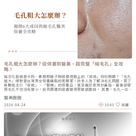
顯著提升，不再需要像早期那樣「痛到想哭」。 見效時間：治療當下因組
包含四大關鍵： 皮脂分泌過盛：受到賀爾蒙、壓力、飲食或基因影響，皮
隔30天）後，在1個月與4個月的評估中，皮膚彈性與保濕度均有顯著提
織受熱收縮，會有 10-20% 的即時拉提感。真正的巔峰效果會在術後 2–3
脂腺製造出過多的油脂。 毛囊角化異常：老廢角質無法正常代謝，與油脂
升，且效果可維持至少4個月。受試者自我評估亦反映皺紋減少、肌膚更緊
個月，隨著膠原蛋白的大量新生，輪廓會日益清晰。 維持時間：在規律的
混合後堵塞毛孔，形成粉刺。 痤瘡桿菌增生：堵塞的無氧毛孔成為痤瘡桿
緻，印證持續治療的重要性。（參考來源：Sparavigna et al., 2022）璞
生活作息下，一次優良的治療效果可維持 12–18 個月。四、 蔡醫師的減齡
菌（C. acnes）的溫床，細菌大量繁殖。 發炎反應：細菌代謝物引發免疫
菲洛療程前後注意事項術前： 停止服用抗凝血藥物（如阿斯匹靈、維他命
處方箋：美音二代的精準佈點很多診所標榜「破千條」的音波，但我始終堅
反應，導致紅腫、化膿，形成嚴重的囊腫型或膿皰型痘痘。在這四個環節
E） 治療當天避免化妝、飲酒 保持作息規律，避免熬夜與重度壓力術後：
持：條數不是越多越好，精準度才是關鍵。過多的能量可能造成脂肪萎縮
中，「皮脂分泌過盛」是啟動後續一連串災難的開關。傳統的治療方式，如
24小時內避免按摩施打部位 三天內避免劇烈運動與三溫暖 一週內避免臉部
（臉凹），過少則無感。在辰美學，我會根據每一位客人的臉型厚薄、鬆弛
抗生素主要針對殺菌；外用酸類主要針對去角質。唯有口服 A 酸能夠有效抑
熱敷與刺激性護膚產品 建議加強保濕、防曬，幫助效果延長璞菲洛副作用
程度，規劃專屬的能量地圖。以下是 2026 年我常用的建議處方： 施作區
制皮脂腺分泌，這也是為什麼口服 A 酸過去被視為治療嚴重痘痘的終極武
與風險Profhilo屬於非交聯玻尿酸，不含化學交聯劑，生物相容性極佳，副
域 建議條數參考 蔡醫師臨床改善重點 全臉輪廓拉提 500 – 800 條 筋膜拉
器。然而，口服 A 酸伴隨著全身性的副作用。而 AviClear 戰痘雷射的誕
作用相對少。常見輕微反應包括： 注射處短暫腫脹、微紅 局部輕微瘀青
提改善法令紋 中下臉重點加強 300 – 500 條 筋膜拉提改善嘴邊肉 眼周與提
生，就是為了一次解決這個痛點：我們能不能在不吃藥的情況下，精準且長
（數日內可自行消退） 極少數人可能會有輕微搔癢或壓痛感，通常在數天
眉 100 – 200 條 改善眼尾下垂。 4.1 複合式療程的加乘效果如果想要達到
效地控制皮脂腺？什麼是 AviClear 戰痘雷射？解密 1726nm 的物理奇蹟
內緩解※ 選擇合法診所與原廠授權產品，是避免療程風險最關鍵的因素。
更好的「精緻度」，我常會建議在音波拉提後，搭配再生針（瑞德喜）進行
AviClear 戰痘雷射是一台利用特定波長光能來治療痤瘡的醫療儀器。它的核
為什麼 Profhilo 成為新一代醫美趨勢？隨著醫美觀念的演變，越來越多人
外輪廓的固定，或是以「混合式填充」補足流失的骨架支撐。這種「由內拉
心技術在於突破性的1726nm 波長雷射。1. 為什麼是 1726nm 波長？「專
追求自然、柔和的改善效果，不希望臉部看起來僵硬或過度膨脹。Profhilo
提、由外固定」的複合思維，才是現代抗老的趨勢。五、 2026 醫美行情與
吃油脂」的標靶治療在雷射醫學中，不同的波長會被不同的目標物（如黑色
與傳統填充型療程最大的不同，在於它獨特的「重建」式作用。Profhilo
避坑建議當妳搜尋「美國音波二代價格」時，會發現市場行情落差很大。身
素、血紅素、水分）吸收。1726nm 這個波長非常特殊，它在人體組織
並非單純地填補，而是將高濃度玻尿酸均勻分布於肌膚真皮層，從底層刺激
毛孔粗大怎麼辦？從保養到醫美，超完整「縮毛孔」全攻
為醫師，我必須提醒大家，費用背後包含的是原廠探頭成本、儀器維護、以
中，被皮脂（油脂）吸收的效率，大約是被水分吸收的 2 倍。當 AviClear
膠原蛋白與彈力蛋白新生，啟動肌膚的自我修復能力，讓效果柔和自然，能
及最重要的「醫師的技術與判讀經驗」。 認明原廠授權：施打前請掃描儀
略！
的雷射光束打入真皮層時，能量會精準地被富含油脂的「皮脂腺」大量吸
有效降低傳統填充物可能帶來的異物感，也更貼近肌膚自然老化的邏輯。此
器與探頭 QR Code，確保非水貨或非法翻新探頭。 選擇認證醫師：音波拉
收，進而產生熱能。這些熱能會破壞過度活躍的皮脂腺細胞，變得萎縮、分
外，Profhilo 完美契合了當前醫美市場「微侵入式」與「預防型保養」的
每次化妝總是卡粉、素顏照鏡子時總覺得臉上的「洞洞」特別明顯？「毛孔
提需要精準的解剖學知識，只有受過原廠培訓的醫師，才能在「安全邊界
泌量大幅下降。當沒有過多的油脂，毛孔就不易堵塞，痤瘡桿菌也失去了生
趨勢。它填補了日常保養品與侵入式手術之間的空缺，不需像肉毒桿菌那樣
粗大」絕對是台灣男女保養痛點的常勝軍。許多人為了解決毛孔問題，買了
內」將能量發揮到極致。六、 結語：愛美，是為了成就更好的自己我常
存的養分，痘痘自然就失去了生長的溫床。2. AviCool™ 藍寶石冷卻系統：
限制表情，也不需要像手術拉皮那樣漫長的恢復期。對於生活忙碌、注重效
無數瓶主打「收斂」、「緊緻」的保養品，甚至瘋狂使用妙鼻貼，最後卻發
說，醫美的意義不在於把妳變成另外一個人，而在於「找回最巔峰狀態的
保護表皮，大幅提升舒適度既然要用熱能破壞深層的皮脂腺，表皮會不會被
率的現代人來說，這讓它更容易被接受，成為許多人延緩老化、提升膚質的
現毛孔不但沒有變小，反而周遭的皮膚變得更敏感脆弱。 其實，毛孔一旦
妳」。看著客人在治療後，重新對鏡子裡的自己露出自信的微笑，那是我身
燙傷？這正是 AviClear 的另一項核心專利。機器配備了專屬的 AviCool™
首選。臨床案例分享以下為原廠提供的實際案例，透過Profhilo逆時針療
被撐大，就像是被撐鬆的橡皮筋，光靠日常塗抹保養品是很難「完全逆轉」
為醫師最大的成就感。我會運用 Ultherapy Prime 美國音波第二代的精準
藍寶石接觸式冷卻系統。在雷射擊發前、擊發中與擊發後，冷卻系統會持續
程，觀察治療前後肌膚狀態的變化，供大家參考了解療程效果。璞菲洛
醫美圈圈
的。想要有效改善毛孔粗大，我們必須先搞懂你的毛孔是哪一種「型」，才
技術，結合我對面部結構的美感理解，悉心守護妳每一寸肌膚的張力。如果
將表皮溫度維持在安全的低溫狀態。這不僅能防止表皮熱傷害、避免術後反
Profhilo常見Q&AQ1：PROFHILO和水光療程有什麼差別？ 水光著重在肌
能對症下藥！這篇文章將帶你從日常保養到專業醫美療程，全面拯救毛孔粗
您也對輪廓的流失感到焦慮，或者正猶豫哪種療程最適合自己，歡迎預約來
黑，更大幅降低了療程中的痛感，讓患者在不需要敷麻藥的情況下（視個人
2026-04-24
1043
收藏
膚表層補水，讓皮膚變得水嫩透亮；而PROFHILO作用層次更深，不只補
大的終極對策。為什麼我的毛孔會變大？揭開毛孔粗大的 6大元兇在探討怎
診間，讓我們在一個放鬆、透明的環境下，一起討論出最適合您的減齡計
耐受度而定），也能順利完成治療。AviClear 戰痘雷射 vs. 藍雷射與傳統療
水，還能活化膠原蛋白、彈力蛋白等細胞修復，提升整體彈性與緊緻度。它
麼解決之前，我們得先抓出讓毛孔變大的罪魁禍首。毛孔粗大絕對不是單一
畫。
法：抗痘金大PK過去我們面對嚴重的青春痘，「吞口服A酸」幾乎是唯一的
的特點是透過穩定擴散來刺激肌膚自我修復，不靠刺激或破壞，適合想全面
原因造成的，通常是以下幾個因素交織而成的結果：1. 【油脂型毛孔】：中
終極解方。然而，隨著光電科技的突破，現代的醫美抗痘已經邁入了「精準
改善膚況的人。Q2：可以和電波、音波等療程搭配嗎？ 可與電波、音波等
東油田的擴建工程毛孔是皮脂排出的主要通道。當你的皮脂腺天生比較發
破壞皮脂腺」的新紀元。目前市面上討論度最高的兩大抗痘黑科技，分別是
療程搭配使用，建議間隔約兩週，具體施打順序與時間需由醫師評估。電
達，或是受到氣溫升高、荷爾蒙波動、常吃高油高糖食物影響，導致出油量
AviClear 戰痘雷射與 CAPRI 藍雷射。雖然兩者都主打不吃藥、從根源控
波、音波術後可加速肌膚修復並延長效果，但需等皮膚完全降溫後再進行
大增時，通道就會被迫「擴建」來排出這些大量油脂。2. 【角質型毛孔】：
油，但在波長與作用機制上卻有著根本的差異。我們該如何選擇？它們與傳
Profhilo療程。施打前請務必諮詢醫師，遵從專業建議安排療程。Q3：璞
通道堵塞引發的連鎖反應健康的肌膚會自然代謝老廢角質，但如果代謝異
統的口服A酸又有什麼不同？以下為您全面解析。頂尖對決：AviClear 戰痘
菲洛每年需要打幾次？ 一個完整療程通常包含三次施打，前兩次相隔約一
常，這些廢棄角質就會和皮脂、空氣中的髒污混合在一起，死死地堵塞在毛