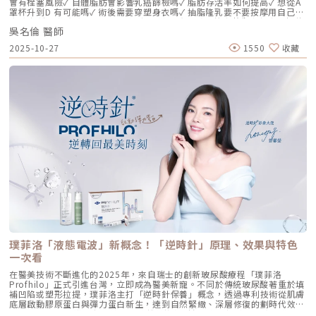
會有栓塞風險✓ 自體脂肪會影響乳癌篩檢嗎✓ 脂肪存活率如何提高✓ 想從A
支撐與深層鎖水，改善鬆弛。 低分子量玻尿酸（L-HA）：作為傳遞信號的
罩杯升到D 有可能嗎✓ 術後需要穿塑身衣嗎✓ 抽脂隆乳要不要按摩用自己的
分子，直接活化真皮層內的纖維母細胞，誘導膠原蛋白與彈力蛋白新生。這
脂肪 打造柔軟真實的胸型適合誰 怎麼做 最有效將給妳完整觀念與安心評估
種「1+1 > 2」的協同作用，讓 Profhilo 在進入皮膚後，能像液態電波一
吳名倫 醫師
依據重點摘要：0:00 #她說他說0:40 #自體脂肪隆乳v.s.#假體隆乳 想要哪
樣迅速擴散，全面性地改善膚質。三、 3 種細胞與 5 種蛋白：解開「液態
一樣？1:02 關於手術安全性 #自體隆乳2:12 不同的抽脂方式 #脂肪存活率
2025-10-27
1550
收藏
電波」的逆齡關鍵在辰美學的診間，我常跟客戶解釋，Profhilo 就像是為
會一樣嗎？3:16 關於抽脂安全 #脂肪栓塞問題 ？4:09 關於手術安全性 #矽
肌膚施加了一種「啟動指令」。它不僅僅是補水，而是啟動了「3+5 逆齡機
膠隆乳相關影片：• 罩杯升級前必看，自體脂肪豐胸解析！ EP20• 男生
制」： 活化 3 種關鍵細胞： 纖維母細胞：這是皮膚的「膠原工廠」。 角質
女乳好尷尬，胸部困擾的隱藏原因你有嗎？ EP24• 抽就對了？抽脂局部雕
形成細胞：強化表皮防禦力，讓肌膚看起來更細緻、有光澤。 脂肪幹細
塑大解密，它沒想像可怕！EP31---LINE
胞：幫助恢復皮下組織的飽滿感，減緩隨著年齡增長的皮下萎縮。 啟動 5
@aclinichttps://lin.ee/zGPja49▼詢問整形大小事https://answer-
種關鍵結構蛋白：包括 I 型、III 型、IV 型、VII 型膠原蛋白以及最關鍵的彈
clinic.com/▼詢問皮膚大小事https://answer-skin.com/▼詢問變美大小
力蛋白。這種全方位的重塑效果，能讓下顎線變清晰，讓細紋從底層淡化。
事https://answer-skincare.com/安瑟美膚整形外科診所
這就是為什麼它被暱稱為「液態電波」。電波是靠「熱能」刺激新生，而
FBhttps://www.facebook.com/AnswerClinic安瑟美膚整形外科診所
Profhilo 是靠「生物分子信號」啟動新生。對於皮膚薄、怕痛或不適合高
IGhttps://www.instagram.com/aclinic.group/吳名倫醫師：Dr.Allen 整
能量儀器的客戶來說，這是一個非常理想的選擇。四、 蔡醫師的精準美
形醫美體塑學苑https://www.facebook.com/drallenbody吳名倫醫師
學：BAP 五點拉提點位解析施打 Profhilo 是一門藝術。我們採用國際標準
IGhttps://www.instagram.com/psdr_allen/安瑟美膚整形外科診所地
的 BAP（Bio Aesthetic Points）五點拉提打法，這五個點是避開重要血
址：臺北市大安區安和路一段113號2樓之1電話：（02）7709-9398
管、精準對準臉部支撐結構的黃金位置： [1] 顴骨高點： 位於顴骨最突出的
地方，需離眼睛外側至少 2 公分。能像掛鉤一樣，為中臉提供向上向外的支
撐力。 [2] 鼻翼與瞳孔垂直線交界： 在鼻翼與耳廓之間畫出水平線，再從瞳
孔中線畫垂直線，兩線交交叉處作為注射點。能有效改善法令紋，飽滿面中
部。 [3] 耳廓下前緣： 位於耳廓下緣的前方約 1 公分處。是收緊臉部外側
輪廓、強化下頷線條的關鍵。 [4] 下頷嘴角交界： 在下巴中軸線的三分之一
處畫垂直線，再向唇角方向移動 1.5 公分。可以修飾木偶紋，改善嘴角下
垂。 [5] 下顎角前緣： 位於下顎角前側約 1 公分處。幫助拉緊腮幫子多餘
璞菲洛「液態電波」新概念！「逆時針」原理、效果與特色
的鬆弛組織，讓下顎線條清晰。五、 哪些部位最適合 Profhilo 逆時針？
Profhilo 逆時針之所以能成為抗老界的寵兒，不僅是因為它的成分純淨，
一次看
更因為它解決了傳統醫美難以觸及的「盲區」。它不靠體積填充，而是透過
在醫美技術不斷進化的2025年，來自瑞士的創新玻尿酸療程「璞菲洛
「液態拉皮」的概念，從根本提升肌膚彈性。以下四個部位是我在臨床運用
Profhilo」正式引進台灣，立即成為醫美新寵。不同於傳統玻尿酸著重於填
中最推薦的：1. 臉部液態拉皮：BAP 五點精準誘導這是 Profhilo 的核心應
補凹陷或塑形拉提，璞菲洛主打「逆時針保養」概念，透過專利技術從肌膚
用。與傳統玻尿酸增加臉部「厚重感」或「體積支撐」的邏輯完全不同，
底層啟動膠原蛋白與彈力蛋白新生，達到自然緊緻、深層修復的劃時代效
Profhilo 本質上是液態拉皮。我們採用國際標準的 BAP（Bio Aesthetic
果。 Profhilo更邀請郭台銘夫人曾馨瑩擔任形象大使，迅速成為市場焦
Points）五點注射法，這五個點是避開重要血管、精準將玻尿酸導入真皮層