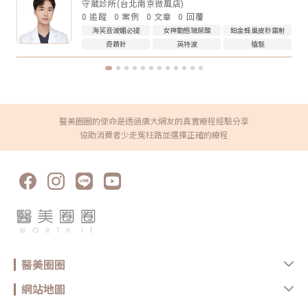
「瞬間換臉」而是「慢慢變緊、變順、變精緻」做電波前需要注意什麼？無
守葳診所(台北南京微風店)
已經有明顯輪廓下垂，也可以和醫師討論音波。但年齡不是唯一標準，皮膚
論選無雙電波或鳳凰電波，療程前都建議注意以下幾點： 近期是否懷孕或
厚度、脂肪量、鬆弛程度更重要。Q4：電波音波可以取代拉皮手術嗎？不
0 追蹤
0 案例
0 文章
0 回覆
哺乳 是否有心律調節器或植入式電子裝置 施作區域是否有金屬植入物 是否
能完全取代。電波音波適合輕度到中度鬆弛，屬於非侵入式抗老療程。如果
海芙音波媚必提
女神動態玻尿酸
鉑金蜂巢皮秒雷射
有嚴重皮膚發炎、傷口或感染 近期是否做過其他醫美療程 是否有蟹足腫或
是非常明顯的皮膚鬆垂或組織下滑，仍可能需要評估手術或其他治療方式。
特殊體質 是否正在服用影響皮膚修復的藥物這些資訊都應在諮詢時主動告
Q5：電波音波多久做一次？每個人的老化程度、儀器種類、能量設定和維
奇蹟針
英特波
植髮
知醫療院所，即便是非侵入式療程，也不是每個人都適合做。做完電波後怎
持需求不同，沒有固定答案。一般會由醫師依照膚況、年齡、預算與期待效
麼保養？電波療程後，多數人不需要長時間恢復期，但仍建議做好基礎照
果規劃，不建議自己照網路頻率硬套。搞懂電波跟音波的差別，才能選對適
護： 加強保濕 避免過度去角質 做好防曬 短期內避免高溫環境，例如三溫
合自己的療程電波跟音波都是常見的非侵入式抗老療程，但它們不是誰取代
暖、烤箱 避免同時疊加刺激性保養品 依照院所指示安排回診或追蹤如果出
誰，也不是誰一定比較好。圈圈提醒，做療程前不要只看網路心得，也不要
現明顯紅腫、疼痛、水泡、凹陷或異常不適，應儘快回原院所或尋求專業醫
只聽「哪個最紅」。真正重要的是：你想改善的是什麼問題、由誰來評估與
療協助。FAQ：無雙電波 vs 鳳凰電波常見問題Q1：無雙電波和鳳凰電波哪
操作、療程規劃是否真的符合自身臉部條件。選對療程，不是追求最貴、最
個效果比較好？沒有絕對誰比較好。無雙電波偏向膚質、細緻與自然緊緻；
痛、最強，而是找到真正適合自己的方式。變美可以慢慢來，但觀念一定要
鳳凰電波偏向輪廓拉提與深層緊實。選擇重點應該是你的需求，而不是單看
醫美圈圈的使命是透過廣大網友的真實療程經驗分享
先對！★溫馨提醒★小編要提醒大家，醫療並非單純的商業交易，所有的療
療程名氣。Q2：無雙電波可以取代鳳凰電波嗎？不一定。兩者能量設計與
程都伴隨著風險。因此，作為消費者應該謹慎選擇合適的醫療方案，以確保
協助消費者少走冤枉路並選擇正確的療程
療程定位不同，並非互相取代關係。若主要需求是膚質與輕度緊緻，無雙電
安全與健康。
波可能適合；若主要需求是明顯輪廓拉提，鳳凰電波仍有其定位。Q3：無
雙電波適合年輕人嗎？若已開始出現膚質粗糙、毛孔、細紋或輕微鬆弛，無
雙電波可作為早期保養型選項。不過仍建議由專業醫師評估是否真的需要施
作。Q4：電波拉提可以維持多久？維持時間會因年齡、膚況、生活習慣、
保養方式、能量設定與個人體質不同而有差異。多數電波療程並非永久效
果，通常需要定期保養。Q5：做完電波可以馬上化妝嗎？多數情況下恢復
期不長，但實際仍需依個人膚況與療程反應而定。若出現泛紅、敏感或熱
感，建議先讓肌膚休息，並加強保濕與防曬，並依醫療院所指示進行後續照
護。選對療程，比跟風更重要無雙電波與鳳凰電波各有優勢，前者偏向細緻
膚質與自然緊緻，後者則更聚焦在輪廓拉提與深層抗老。與其問「哪一個比
較厲害」，不如先釐清自己最在意的是膚質、鬆弛、輪廓，還是整體老化
感。但無論選哪一種，都建議先諮詢合格醫療院所，由專業醫師評估膚況、
醫美圈圈
年齡、鬆弛程度、預算與期待值，才能做出更安全也更符合期待的選擇。同
時，也建議選擇原廠認證或合法合格的醫療院所，確認設備來源、探頭是否
為原廠正貨，以及操作人員是否具備相關經驗，這些都是影響療程安全與效
網站地圖
果的重要關鍵。醫美療程沒有標準答案，適合別人的療程，不一定就是最適
合自己的選擇。建議在施作前，先與專業醫療院所充分諮詢，了解自身膚