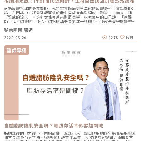
拒絕填充感！Profhilo逆時針，生物重塑找回肌膚透亮飽滿
身為皮膚管理的專業醫師，我常常會跟辰美學二館的皮膚專科丁彙矩醫師討
論，在門診中，我最常觀察到的老化焦慮並非單純的「皺紋」，而是一種
「質感的流失」。許多女性客戶來到辰美學，指著鏡中的自己說：「蔡醫
師，我不想變臉，我也不想把臉填得像氣球一樣腫，但我就是覺得臉變垂
了、乾了，看起來很累。」這種「累感」，往往來自於肌膚真皮層結構的崩
醫美圈圈 醫師
解。過去我們習慣用玻尿酸去「填補」凹陷，或是用電音波去「緊緻」皮
表，但在這兩者之間，其實存在著一個關鍵的空白區：生物重塑（Bio-
2026-03-26
1278
收藏
Remodeling）。這就是為什麼我對 Profhilo 逆時針（俗稱：璞菲洛）情
有獨鍾的原因。一、 重新定義抗老：為什麼妳需要的是「重塑」而非「填
充」？在深入了解 Profhilo逆時針 之前，我們必須先釐清肌膚老化的本
醫師專欄
質。肌膚的年輕度由真皮層的三大支柱決定：水份、膠原蛋白
（Collagen）以及彈力蛋白（Elastin）。多數人對膠原蛋白耳熟能詳，它
就像建築物的「鋼筋水泥」，負責撐起皮膚的厚度與體積；然而，讓肌膚在
做表情後能迅速回彈、維持組織張力的關鍵，其實是彈力蛋白。彈力蛋白就
像支撐鋼筋的「橡皮筋」，不幸的是，人體在青春期過後，彈力蛋白的合成
速度就會大幅下降。當彈力蛋白流失，肌膚就會像失去彈性的鬆緊帶，出現
細紋、毛孔粗大、甚至是難以處理的「鬆弛型下垂」。傳統玻尿酸屬於「填
充型」，主要目的是增加體積（Volumizing），如果過度施打，容易造成
面部僵硬或「醫美臉」。而 Profhilo 逆時針的誕生，是為了從細胞底層進
行「修復與重塑」，讓皮膚自己找回年輕時的彈性。二、 Profhilo 逆時針
的科學核心：NAHYCO™ 專利技術Profhilo逆時針來自瑞士著名的 IBSA 製
藥集團。身為專業醫師，我非常看重產品的「純淨度」與「穩定性」。
Profhilo 之所以能在國際醫美界佔有一席之地，在於其革命性的
NAHYCO™ 專利熱融合技術。1. 醫學界的「純淨」突破：無化學交聯劑一
般玻尿酸為了維持在體內的時間，必須添加化學交聯劑（如 BDDE）。雖然
這在合法範圍內是安全的，但對於過敏體質或追求極致天然的客戶來說，仍
存在延遲性發炎的風險。Profhilo逆時針 透過精確的加熱與降溫製程，讓
自體脂肪隆乳安全嗎？脂肪存活率影響超關鍵
高分子與低分子玻尿酸產生自然的氫鍵鍵結，完全不含 BDDE。這意味著它
具備極高的「生物相容性」，注射後能與人體組織完美融合。2. 高低分子玻
脂肪想瘦的地方瘦不下來胸部卻一直想再大一點自體脂肪隆乳結合抽脂與填
尿酸的「黃金比例」Profhilo 含有目前市面上極高濃度的玻尿酸
補不只讓身形更平衡 也能自然升級罩杯本集一次整理常見疑問✓ 抽脂會不
（64mg/2ml），它結合了： 高分子量玻尿酸（H-HA）：提供穩定的物理