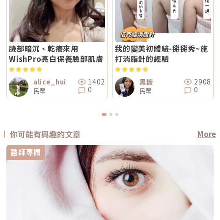
臉部暗沉、乾癢來用
我的變美初體驗-掰掰秀~施
WishPro亮白保養臉部肌膚
打消脂針的經驗
1402
2908
alice_hui
黑糖
0
0
民眾
民眾
你可能有興趣的文章
More
醫師專欄