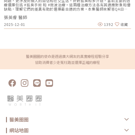
問題，更涉及到個人的自信和社交生活。針對狐臭和多汗症，當前主要的治
高效、舒適。Q2：打美音二代需要全身麻醉嗎？不需要。這是一項非侵入
療選擇包括 #狐臭手術 和 #微波治療。這兩種治療方法各有其適應對象和優
性療程，在辰美學我們會透過專業麻醉流程讓痛感降至「可忍受」的範圍。
缺點，理解它們的差異有助於選擇最合適的方案。本集醫師來解答QA日常
Q3：美國音波二代多久有效果？術後 1 個月開始感覺緊緻，3-6 個月達到
生活中該如何減少體味產生？重點摘要：00:00 開場00:05 微創旋轉刮刀狐
最佳拉提效果。Q4：美音二代效果可以維持多久？通常可維持 12-18 個
張英睿 醫師
臭手術與傳統狐臭手術法之比較00:40 狐臭手術治療效果如何？01:55 狐臭
月，臨床統計一年後的滿意度仍高達 95%。Q5：音波二代與電波有什麼差
和多汗我都有，但我能使用狐臭手術嗎？02:33 狐臭治療建議幾歲開始做？
2025-12-01
1392
收藏
別？音波針對深層「拉提」，電波針對全層「緊緻」。兩者常搭配施作，達
03:08 微波治療後汗水會跑到其他部位嗎？04:21 日常生活中該如何減少體
到 1+1>2 的效果。Q6：打完美國音波二代會有修復期嗎？幾乎沒有。少部
味產生？張英睿皮膚專科診所官網 : http://www.skinbook.com.tw/張英
分人會有輕微紅腫或觸痛感，約 3-7 天消退，可立即恢復日常社交。Q7：
睿皮膚專科診所 FB ：https://www.facebook.com/Taipeiskinclinic張英
音波打幾條才有效？條數需由醫師現場評估，精準定位在筋膜層比盲打大量
睿皮膚專科診所Instagram：
條數更有效。Q8：打音波臉會變瘦或變凹嗎？這就是影像導引的重要性。
https://www.instagram.com/drdeungskinclinic/張英睿皮膚專科診所地
醫師會避開脂肪薄的區域，精準拉提筋膜，避免臉部變凹。Q9：幾歲開始
址：新北市板橋區文化路一段118號電話：(02)-2250-6065LINE：
適合打美國音波二代？只要感覺下顎線開始鬆弛、法令紋加深，即可施作進
@xat.0000195926.1nzhttps://page.line.me/xat.0000195926.1nz?
行預防或結構復位。Q10：為什麼要在辰美學施打美國音波二代？蔡詩辰醫
openQrModal=true
醫美圈圈的使命是透過廣大網友的真實療程經驗分享
師擅長透過即時影像進行「客製化結構規劃」，結合精細的止痛技巧，確保
協助消費者少走冤枉路並選擇正確的療程
拉提效果自然且有感。
醫美圈圈
網站地圖