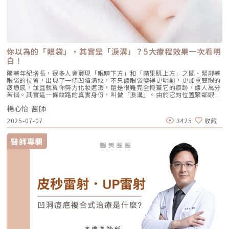
你以為的「眼袋」，其實是「淚溝」？5大療程效果一次看明
白！
隨著年紀增長，很多人會發現「眼睛下方」和「蘋果肌上方」之間、緊鄰著
眼袋的位置，出現了一條凹陷溝紋，不只讓眼袋變得更明顯，更加重雙眼的
疲憊感，並且就算你努力化妝遮瑕，還是很難完全掩蓋它的痕跡，讓人萬分
苦惱。其實這一條紋路的真實身份，叫做「淚溝」。由於它的位置緊鄰眼
袋，造成有不少人會把它誤認成「眼袋」，但如果你直接把它當作眼袋來處
楊心怡 醫師
理，往往很難達到理想的治療效果。那該如何分辨眼袋與淚溝的差異？又該
怎麼做才能妥善消除淚溝？本文將深入探討淚溝凹陷的成因，並介紹五大治
2025-07-07
3425
收藏
療淚溝療程，幫助你擺脫淚溝的糾纏，重現明亮雙眼。如何分辨「眼袋」和
「淚溝」？二者差異一次看明白！很多人只知道有「眼袋」的存在，卻不清
楚「淚溝」是什麼。其實它們雖是「鄰居」，但不論是形成原因或外觀呈
醫師專欄
現，都有許多差異，現在就來了解一下吧！（圖／芯漾皮膚科暨醫學美容中
心-楊心怡醫師提供）▌眼袋：眼下鬆弛、膨出的脂肪組織所謂「眼袋」指
的是位在眼睛下方的一塊脂肪膨出，起因於先天下眼眶骨後縮、眼下筋膜鬆
弛、眼下脂肪堆積等狀況，造成下眼瞼像袋子一樣鼓鼓的、腫脹澎大，故而
得名。因此，假如你的眼袋比較輕微，或可利用注射微整形、音波拉提來強
化眼周支撐、收緊筋膜層，就能改善眼袋；但若情況比較嚴重者，就需要進
行眼袋手術，透過微創切口將眼袋脂肪移除或移植到淚溝凹陷的部位，才能
妥善消除眼袋了。▌淚溝：眼下凹陷，產生陰影和溝紋不同於眼袋是「脂肪
膨出」的問題，淚溝的的狀況在於「凹陷」，主要位於眼袋下方的一條長長
的凹陷紋路。楊心怡醫師解釋，臉部老化不只會造成眼周皮膚失去彈性、筋
膜鬆弛，就連眼眶骨下緣的骨架也會慢慢變小、往外退縮，導致眼下皮膚沒
有了底層支撐而向內凹，形成了一條長長的「淚溝」。不過，相比起眼袋可