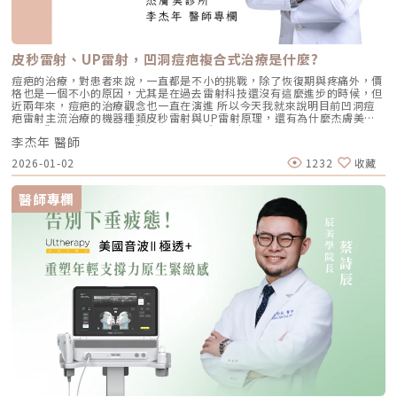
能需要手術移除，淚溝多半只要透過正確地微整形療程，就能有顯著改善。
常見治療方式包含注射填充物來重建眼周骨架支撐，也能施打電音波拉提來
強化眼周肌膚的彈性和緊實度﹑淡化紋路，治療細節於接下來的文章與大家
細說。造成淚溝凹陷的「先天性」和「後天性」因素？（圖／芯漾皮膚科暨
醫學美容中心-楊心怡醫師提供）雖然淚溝一向被視為眼周老化的代表性特
皮秒雷射、UP雷射，凹洞痘疤複合式治療是什麼?
徵之一，但也有一部份的人是因為先天遺傳基因，導致他們天生就有淚溝凹
陷的困擾。下方就來了解一下，引發淚溝的先天性和後天性因素有哪些吧！
痘疤的治療，對患者來說，一直都是不小的挑戰，除了恢復期與疼痛外，價
▌淚溝凹陷的「先天性」原因主要受到天生遺傳基因的影響，有些人天生眼
格也是一個不小的原因，尤其是在過去雷射科技還沒有這麼進步的時候，但
下脂肪比較肥厚，或者臉部骨架發育不佳，使得眼下區域比較扁平、凹陷，
近兩年來，痘疤的治療觀念也一直在演進 所以今天我就來說明目前凹洞痘
就比別人更容易出現淚溝。▌淚溝凹陷的「後天性」原因主要是受到後天老
疤雷射主流治療的機器種類皮秒雷射與UP雷射原理，還有為什麼杰膚美診
化因素的影響，造成眼周膠原蛋白流失、筋膜鬆弛、肌肉張力下降等，都會
所建議”複合式痘疤治療”而非單一機種來進行疤痕的改善，如果你有想要
影響眼下皮膚的緊實度，再加上眼眶骨下緣的骨架和深層組織流失，更進一
李杰年 醫師
進行凹洞痘疤治療，這集絕對能幫你省時省錢少走冤枉路，千萬不能錯過
步產生淚溝凹陷，看起來更顯老態。此外，現代人的不良生活習慣，也會加
喔!重點摘要：00:00 開頭00:50 凹洞痘疤分為哪幾種?01:35 治療凹洞痘疤
2026-01-02
1232
收藏
快皮膚的老化速度，例如：吸菸、愛揉眼睛、用眼過度、頻繁熬夜，以及長
的儀器有哪些種類?03:30 皮秒雷射、UP雷射，凹洞痘疤的治療主流04:43
期日曬所引發的皮膚光老化等，都有可能讓淚溝提早現形。解析淚溝凹陷的
複合式痘疤治療的好處LINE官方帳號一對一咨詢👉
三大類型（圖／芯漾皮膚科暨醫學美容中心-楊心怡醫師提供）▌韌帶型淚
https://reurl.cc/x3EQZN歡迎訂閱我的頻道👉https://reurl.cc/nY51k8關
醫師專欄
溝凹陷所謂的「韌帶型淚溝凹陷」，通常是由於眼周深層結構中的「韌帶鬆
注杰膚美診所FB👉https://reurl.cc/XQljva杰膚美診所官網👉
弛」或「韌帶過度拉扯」而形成。前者主要是受到老化因素的影響，造成韌
https://jfmskin.com/關注李杰年醫師FB👉https://reurl.cc/Mzk0nm杰膚
帶逐漸失去彈性；後者則屬於先天性因素，像是韌帶太緊繃、連結點過深
美診所地址：104台北市中山區復興北路50號2樓電話：02-8772-6625
等，都會讓皮膚被韌帶過度拉扯，導致眼部下方分成兩個區塊，形成明顯的
凹陷，這也導致有些人在年輕時就有淚溝。《點擊看完整文章介紹》文章轉
載自「芯漾皮膚科暨醫學美容中心-楊心怡醫師專欄」