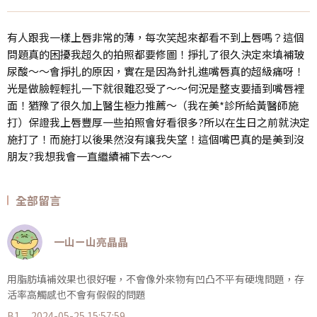
有人跟我一樣上唇非常的薄，每次笑起來都看不到上唇嗎？這個
問題真的困擾我超久的拍照都要修圖！掙扎了很久決定來填補玻
尿酸～～會掙扎的原因，實在是因為針扎進嘴唇真的超級痛呀！
光是做臉輕輕扎一下就很難忍受了～～何況是整支要插到嘴唇裡
面！猶豫了很久加上醫生極力推薦～（我在美*診所給黃醫師施
打）保證我上唇豐厚一些拍照會好看很多?所以在生日之前就決定
施打了！而施打以後果然沒有讓我失望！這個嘴巴真的是美到沒
朋友?我想我會一直繼續補下去～～
全部留言
一山ㄧ山亮晶晶
用脂肪填補效果也很好喔，不會像外來物有凹凸不平有硬塊問題，存
活率高觸感也不會有假假的問題
B1
2024-05-25 15:57:59