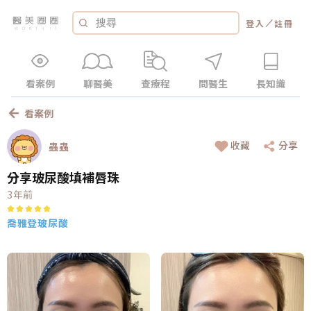
／
登入
註冊
看案例
聊醫美
查療程
問醫生
長知識
看案例
收藏
分享
蟲蟲
分享玻尿酸填補唇珠
3年前
喬雅登玻尿酸