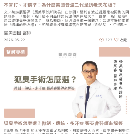
不盲打、才精準：為什麼美國音波二代是抗老天花板？
文／蔡詩辰醫師（辰美學診所院長）在診間，關於音波拉提最常被問到的問
題就是：「醫師，為什麼不同品牌的音波價差這麼大？」或是「為什麼我打
過音波卻覺得沒效果？」身為醫師，我必須強調一個觀念：音波拉提的本質
是「結構的熱收縮」。如果能量沒有精準落在筋膜層（SMAS），打得再
多、再痛，效果都會大打折扣。這就是為什麼在辰美學，我堅持引進 美國
醫美圈圈 醫師
音波二代 Ultherapy Prime，因為在抗老的領域裡，「看得到」比「打得
多」更重要。一、 為什麼音波拉提需要即時影像導引（See-Plan-
2026-05-22
322
收藏
Treat）：讓醫師擁有導航的眼睛許多韓系音波多採取「盲打」模式，醫師
僅能憑手感推測筋膜層位置。而美國音波二代優化了專利 即時影像技術，
讓我在施作當下能清楚透過雙倍清晰的影像，觀察真皮組織、皮下脂肪層、
醫師專欄
筋膜層、肌肉層及骨骼等結構 。這對客人的意義是什麼？ 避開神經與骨
骼：大幅降低燙傷風險與不必要的痛感。 每一條都有效：確保能量精準釋
放在筋膜層，引發最有效的收縮拉提效果，而非浪費在脂肪或肌肉層。二、
二代 Prime 的技術飛躍：更快、更深、更舒適身為二代 Prime 的使用者，
我明顯感受到技術革新帶來的優勢。二代的治療速度提升了約 20%，且能
量輸出更加穩定均勻。對客人而言，這代表施作時間縮短、痛感減輕約
30%。更重要的是，熱凝結點（TCPs）的分佈更加精密，術後的緊緻感會
比上一代更具細緻度。三、 蔡醫師觀點：美國音波二代多久有效果？維持
時間多久？ 這是我經常需要與客人溝通的抗老邏輯：音波的效果是「由內
而外」的修復過程。 即時反應：術後當下因受熱收縮，會感到皮膚微緊。
膠原新生期（1-3 個月）：這是最有感的階段，下顎線會變得清晰，法令紋
也會因為組織被往上拉而變淺。 巔峰維持（3-6 個月）：此時膠原蛋白增生
最為完整，輪廓線的精緻感達到頂峰。效果通常可維持 12 至 18 個月。
四、 誰適合美國音波二代 Ultherapy Prime？ 輪廓線模糊者：感覺臉部線
條不再俐落，下顎線消失。 眼周下垂與細紋：透過 1.5mm 探頭，能有效拉
提眉眼，讓眼神重現神采。 追求自然拉提：害怕過度填充導致的僵硬感，
希望能找回天生緊實感。 追求效率與精準度的族群：音波拉提的關鍵並非
狐臭手術怎麼選？微創、傳統、多汗症 張英睿醫師來解答
條數，而是每一道能量是否命中正確SMAS筋膜層。五、 專業精選 10 題
QA：直擊核心意圖Q1：美國音波二代與一代有什麼差別？二代 Prime 提升
#狐臭 與 #汗臭 的困擾在夏季尤為明顯，對於許多人而言，這不僅是個衛生
了施作速度與影像解析度，並透過智能能量控制大幅降低疼痛感，讓療程更