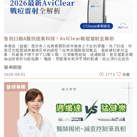
Dermapen官網）唐豪悅醫師指出：「許多消費者對雷射或熱能療法敬而遠
之，尤其是皮膚薄或有肝斑困擾的人。」對於這些族群，Dermapen 提供了
一個專為需求設計的物理性療法。透過每秒可產生多達1,920個微通道的高
速垂直微針技術，Dermapen 在單次的療程中，可於肌膚表面創造近百萬個
微型吸收通道，將適當的成分高效輸送至肌膚深層，同時避免雷射引發的敏
感反應或屏障受損的風險。（圖／唐豪悅醫師 FB粉絲專頁）唐醫師生動地
比喻：「Dermapen就像為肌膚開創了一條條專屬營養通道的工具。透過物
理性的通道開啟，再加上化學性的成分調整，兩者合併之下，就能夠達到解
決多種肌膚問題的結果。但如果選擇不當，就像是讓剛出生的嬰兒喝咖啡而
告別口服A酸抗痘黑科技！AviClear戰痘雷射全解析
不是牛奶，不僅無法滋養，甚至可能適得其反。」Dermapen 結合了物理性
重塑(physical remodeling)與化學調節(chemical modulation)的雙重優
青春痘（痤瘡）是許多人從青春期到成年後揮之不去的夢魘。為了抗痘，你
勢，成為敏感肌膚消費者的理想選擇，相對的對於施作該療程的醫師也有一
是否也經歷過神農嚐百草的過程？從擦各種酸類保養品、看皮膚科拿抗生
定的門檻與學問。精準高效兼備：Dermapen用科技定義微針新標準對於許
素，到最後不得不吞下口服 A 酸，忍受嘴唇乾裂、皮膚脫屑，甚至還要定期
多人來說，青春期沒有照顧好的痘痘肌隨著年齡增長而留下的痘疤、毛孔粗
抽血檢查肝功能指數。 難道，想要擁有乾淨平滑的肌膚，就必須付出這些
大等肌膚問題，往往成為自信的困擾。隨著治療需求不斷攀升， Dermapen
代價嗎？ 隨著醫學美容科技的進步，抗痘治療終於迎來了劃時代的突破。
以精準的深度控制和極高的治療密度，重新定義微針領域的新標準。（圖／
醫美圈圈
全球首款獲得美國 FDA 認證，專門針對「皮脂腺」進行治療的 AviClear 戰
Dermapen官網）楊心怡醫師表示：「Dermapen的深度範圍從 0.2～
痘雷射 正式問世。它主打不需依賴藥物、無嚴重副作用，透過專利
2026-04-01
1773
收藏
3.0mm全數位化的精準微調，正是我們實現客製化治療的關鍵。這樣的深
1726nm 波長雷射，從根源「關閉」過度活躍的皮脂腺。 這篇文章將帶你
度能夠根據不同膚質需求精準地設定，只要醫師能判斷所設定的深度與想改
全面深入了解 AviClear 戰痘雷射的作用原理、與傳統治療的差異、療程細
善的皮膚問題深度吻合，搭配適當的成分，就可以很放心的交給Dermapen
節以及真實的術後效果，幫助你評估這項抗痘黑科技是否適合自己。為什麼
醫師專欄
去掌控進入皮膚的深度，並達到理想的效果改善。」楊心怡醫師進一步提
痘痘總是反覆發作？看懂萬惡之源「皮脂腺」在認識 AviClear 戰痘雷射之
到：「這項技術不僅減少了醫師操作上的誤差，也提高治療的精準度與效
前，我們必須先了解痘痘（痤瘡）究竟是怎麼形成。青春痘的生成機制主要
果。」（圖／楊心怡醫師提供）此外，Dermapen 在治療過程中的舒適性也
包含四大關鍵： 皮脂分泌過盛：受到賀爾蒙、壓力、飲食或基因影響，皮
是一大優勢。「除了九成以上的客人反饋都相當好之外，我也在診所內部做
脂腺製造出過多的油脂。 毛囊角化異常：老廢角質無法正常代謝，與油脂
過Dermapen與水光療程的舒適度統計，基本上所有的同仁都偏向選擇使用
混合後堵塞毛孔，形成粉刺。 痤瘡桿菌增生：堵塞的無氧毛孔成為痤瘡桿
Dermapen，主要還是來自於療程中的疼痛感是遠低於使用儀器進行水光注
菌（C. acnes）的溫床，細菌大量繁殖。 發炎反應：細菌代謝物引發免疫
射療程的。」楊心怡醫師補充道「Dermapen 讓療程不再是挑戰，而是一種
反應，導致紅腫、化膿，形成嚴重的囊腫型或膿皰型痘痘。在這四個環節
享受。」楊心怡醫師特別提醒消費者：「Dermapen的治療還是偏向皮膚的
中，「皮脂分泌過盛」是啟動後續一連串災難的開關。傳統的治療方式，如
層面，從表皮一直到真皮層的部分，如果今天碰到的顧客需求是組織的流失
抗生素主要針對殺菌；外用酸類主要針對去角質。唯有口服 A 酸能夠有效抑
或是比較明顯的臉部鬆垮下垂，亦或是骨架的流失造成的凹險，我們還是需
制皮脂腺分泌，這也是為什麼口服 A 酸過去被視為治療嚴重痘痘的終極武
要搭配其他的療程做合併治療，並不能單靠Dermapen期望去改善所有的問
器。然而，口服 A 酸伴隨著全身性的副作用。而 AviClear 戰痘雷射的誕
題。」小蝦米與大鯨魚：Dermapen在診所的療程定位小編回憶在準備採訪
生，就是為了一次解決這個痛點：我們能不能在不吃藥的情況下，精準且長