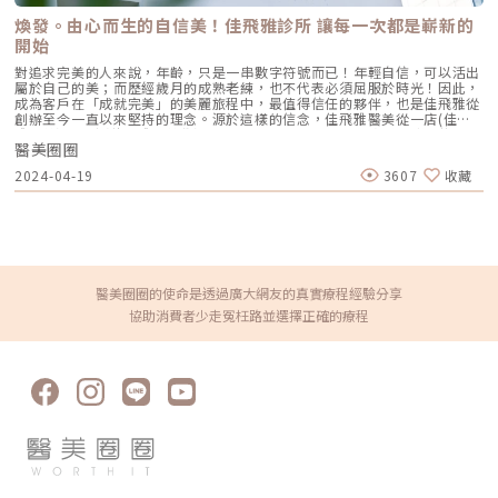
續在協助顧客解決各種肌膚問題的專業醫師手中發揮重要作用。Dermapen
積發炎的患者。3. 傳統終極武器：口服A酸（Isotretinoin）作用原理：屬
有望進一步擴展應用範疇，滿足不同消費者的需求，開創更多的可能性與潛
煥發。由心而生的自信美！佳飛雅診所 讓每一次都是嶄新的
於全身性的系統性治療。它能全面抑制皮脂腺分泌、使皮脂腺萎縮，同時促
力。透過來自北中南3位皮膚科專業醫師的經驗分享，我們更深入了解了
進毛囊正常角化，並大幅減少發炎反應與痤瘡桿菌增生。核心強項：能夠一
開始
Dermapen在診所中所扮演的角色以及其療程優勢，如果你也渴望擁有穩定
次打擊痘痘的四大成因，對於嚴重型、結節囊腫型痘痘，或是對其他治療
健康的肌膚，或對這項創新技術感到好奇，不妨向專業的醫師諮詢，親自體
對追求完美的人來說，年齡，只是一串數字符號而已！年輕自信，可以活出
（包含抗生素、外用藥膏）無效的頑固型痘痘，具有極高的治癒率與長效
驗這項革命性療程，讓美麗由內而外得到升級。DERMAPEN 得美微針 - 全
屬於自己的美；而歷經歲月的成熟老練，也不代表必須屈服於時光！因此，
性。需注意事項：伴隨較明顯的副作用，最常見包含嘴唇乾裂、皮膚乾燥脫
台認證診所唐豪悅 醫師芙依美學診所Fleur Éternelle台北市大安區東豐街
成為客戶在「成就完美」的美麗旅程中，最值得信任的夥伴，也是佳飛雅從
皮、眼睛乾澀等。此外，孕婦絕對禁用（具致畸胎性），療程期間需配合醫
18號1樓02 2706 6777楊心怡 醫師芯漾皮膚科診所彰化縣彰化市民族路
創辦至今一直以來堅持的理念。源於這樣的信念，佳飛雅醫美從一店(佳飛
師定期抽血監測肝功能與血脂，且通常需持續服用數個月至一年以上以達到
425號04 728 9299沈育如 醫師彤曜時尚診所高雄市左營區明華一路169號
雅醫美)到二店(佳飛雅緻美學)，讓不同年齡、不同需求的客戶，都能找到屬
標準的累積劑量。CAPRI 藍雷射與 AviClear 戰痘雷射最主要的差異，在於
07 557 1988
醫美圈圈
於自己的完美。佳飛雅醫美(左)的logo設計，宛如淬鍊後的鳳凰般，展現最
「雷射波長」與「對油脂的吸收破壞力」。簡單來說，藍雷射主打「控油加
完美的自己；而佳飛雅緻美學(右)，就像日出般，帶給每一個想要改變自己
殺菌」的雙效機制，適合用來對付輕中度的痘痘與毛孔粗大問題；而
2024-04-19
3607
收藏
的客人，擁有一個嶄新的開始。不同的服務項目，不變的是從外表到內心，
1726nm 的戰痘雷射則是專為「阻斷皮脂腺」而生，能精準且深度地破壞
都能幫你回到最出色、最好的自己，找回純真的、完美的、幾乎無瑕的那種
出油源頭，因此更適合用來拯救中重度發炎、滿臉油光，以及長年反覆發作
感覺。圖/佳飛雅醫美提供。煥發由心而生的自信美，每一次都是嶄新的開
的頑固型痘痘肌。誰最適合打 AviClear 戰痘雷射？如果符合以下任一情
始沒有人是百分之百的完美！小編也是愛美的女生，更能體會不同年齡段想
況，AviClear 將會是非常值得評估的投資： 口服藥物恐懼或不適應者：曾
要的完美不盡相同。佳飛雅醫美執行長蕭以謙直言：「最美的東西其實就是
經吃過口服 A 酸但無法忍受乾燥脫皮，或是抽血發現肝指數異常而被迫停藥
發自內心的自信美！」現在醫美發達，早已成為很多人日常保養的一部份，
的人。 備孕中或哺乳中的女性：口服 A 酸有強烈的致畸胎性，停藥後仍需
蕭以謙指出，現在很多人從大學開始有保養自己的概念，但比外在更重要
避孕一段時間；而戰痘雷射純粹是物理性光電治療，對全身系統無影響（但
的，是不屈服於時光、也不會隨著時間而流逝的，從心煥發的自信美。這也
孕婦本身基於安全考量，雷射療程前仍須經醫師評估）。 滿臉油光、毛孔
醫美圈圈的使命是透過廣大網友的真實療程經驗分享
是他對佳飛雅的期許：打造從外表到心靈層次的完美。就連診所空間的規
粗大者：即使目前沒有嚴重的發炎痘痘，但深受「中東油田」困擾，希望從
協助消費者少走冤枉路並選擇正確的療程
劃，也是以純白為基底，讓每個人進到佳飛雅時，就有一種身心靈被滌淨般
根本減少出油量的人。 作息不正常、壓力型成人痘：針對因為熬夜、壓力
的舒適與放鬆感，回到彷彿出生時那種嬰兒般純淨無瑕的時刻，每一次，都
大導致賀爾蒙波動，進而反覆在下巴、兩頰爆發的成人痘，精準破壞皮脂腺
是一個嶄新的開始。來自「醫療世家」深厚底蘊，讓玩美更完美在醫美診所
能有效阻斷復發。 深色肌膚患者：過去許多雷射（如脈衝光、某些淨膚雷
無所不在的台灣，成立於疫情爆發前，佳飛雅之所以能快速贏得顧客信任，
射）在深色肌膚上容易引發熱傷害或色素沉澱（反黑）。AviClear 的
最大原因就是來自醫療世家的深厚底蘊。素有「台灣拉皮教父」之稱的蕭弘
1726nm 波長針對的是「油脂」而非「黑色素」，因此適用於 Fitzpatrick
道醫師、佳飛雅醫美創辦人，正是蕭以謙的父親；而藝人指定微創痔瘡手術
膚色分類的 I 到 VI 型（包含極深色肌膚），安全性極高。AviClear 戰痘雷
及私密美型專家的蕭慕琦醫師是大姊，另一個姊姊為牙醫，媽媽是藥劑師。
射 常見 QA 總整理在決定進行療程前，大家心中難免還有一些疑問。我們
而成立佳飛雅，則是「創辦人希望用另一種形式，傳承畢生所學，運用家族
整理了討論度最高的幾個問題：Q1：打 AviClear 戰痘雷射會痛嗎？需要敷
醫療資源，成立一間屬於家族的診所。」蕭以謙進一步說明佳飛雅醫美和佳
麻藥嗎？A：疼痛度極低，多數患者甚至不需要敷麻藥！怕痛的人有福了！
飛雅緻美學不同之處。佳飛雅醫美偏重於手術類型的療程，並配置兩間手術
AviClear 搭載了專利的「AviCool™ 藍寶石冷卻技術」，探頭在雷射擊發的
房，適合35~40歲以上需要拉皮、痔瘡手術或抽脂等相關手術客群。佳飛雅
前、中、後都會持續為肌膚表面降溫。治療過程中，主要會感覺到探頭冰冰
緻美學的療程則偏重醫美微整療程、美容保養，客層也相對更廣泛，尤其地
涼涼的，伴隨輕微的溫熱感或是像被橡皮筋輕彈的感覺。相較於傳統雷射或