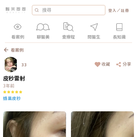
／
登入
註冊
看案例
聊醫美
查療程
問醫生
長知識
看案例
收藏
分享
33
皮秒雷射
3年前
蜂巢皮秒