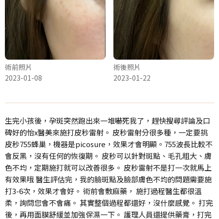
術前照片
術後照片
2023-01-08
2023-01-22
生完小孩後，孕斑突然跑出來一堆嚇死我了，趕快搜尋評論及口
碑好的怡x醫美來施打皮秒雷射。 皮秒雷射分很多種，一定要挑
皮秒755蜂巢，機器是picosure，效果才會明顯。755波長比較不
會反黑，沒有任何的恢復期。 皮秒可以針對斑點、毛孔粗大、膚
色不均，定期施打就可以改善很多。 皮秒雷射不是打一次就馬上
有效果哦 醫生評估完，我的臉斑點及臉部膚色不均的問題需要施
打3-6次，效果才會好。 術前會敷麻藥， 施打過程醫生都很溫
柔，詢問您會不會痛。 其實整個過程都還好，沒什麼感覺。 打完
後，再用面膜舒緩並加強保濕一下。 護理人員還提供藥膏，打完