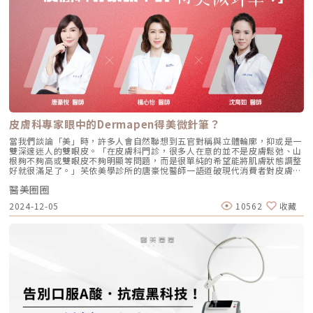
皮膚科專家眼中的Dermapen得美微針筆？
當我們談論「美」時，許多人會自然聯想到五官對稱與立體輪廓，抑或是一
雙深邃迷人的雙眼皮。「在皮膚科門診，很多人在意的並不是皮膚鬆弛、山
根夠不夠高或雙眼皮不夠明顯等問題，而是很單純的希望能將肌膚狀態調整
好就很滿足了。」芙依美學診所的唐豪悅醫師一語道破現代消費者對皮膚健
康的核心需求。儘管雷射療程長期被認為是改善多種肌膚問題的首選，但過
醫美圈圈
度依賴光電治療也可能會有潛在的風險產生，如皮膚屏障受損、變薄甚至色
素沉澱...等。（圖／Dermapen官網）在醫美領域，隨著雷射光電、熱能療
2024-12-05
10562
收藏
程在皮膚問題上的廣泛應用，消費者對於高效但低風險的皮膚保養需求反而
不斷攀升。如今，Dermapen得美微針憑藉「非光電、無熱能」的純物理性
治療特點，迅速贏得了醫師和愛美人士的青睞。醫美圈圈將透過專訪3位來
自北中南的皮膚科專家—「芙依美學診所」唐豪悅醫師、「芯漾皮膚科診
所」楊心怡醫師與「彤曜時尚診所」沈育如醫師，深度剖析他們對
Dermapen得美微針的獨到見解與臨床應用。期待能讓追求皮膚健康的民
眾，快速掌握療程特點的同時，也能更近一步的了解三位醫師的臨床經驗與
心得感想。Dermapen的魅力：擺脫雷射侷限開啟物理養膚新時代隨著醫美
科技日新月異，越來越多人開始尋求溫和、安全的養膚選擇，特別是對於敏
感肌膚或容易出現色斑的族群。那麼，Dermapen 如何運用先進的微針技
術，既能有效改善膚況，又能減少傳統療程可能帶來的風險呢？（圖／