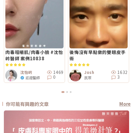
肉毒咀嚼肌/肉毒小臉 #沈怡
後悔沒有早點做的雙眼皮手
岒醫師 案例10838
術
1469
1632
沈怡岒
Josh
0
3
認證醫師
民眾
你可能有興趣的文章
More