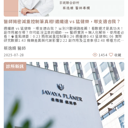
沈育如醫師之前，先在網路上做了一些功課，發現沈醫師的診所已經擁有定
效地控制皮脂腺？什麼是 AviClear 戰痘雷射？解密 1726nm 的物理奇蹟
位在養膚的矽谷電波、兩台頂級的皮秒雷射儀器、再加上專門針對痘疤及疤
AviClear 戰痘雷射是一台利用特定波長光能來治療痤瘡的醫療儀器。它的核
痕治療的AP雷射…等眾多重型武器，所以最讓小編好奇的就是Dermapen這
心技術在於突破性的1726nm 波長雷射。1. 為什麼是 1726nm 波長？「專
個療程在診所還有他的定位嗎？（圖／沈育如醫師提供）沈育如醫師說到：
吃油脂」的標靶治療在雷射醫學中，不同的波長會被不同的目標物（如黑色
「在臨床上有時候會碰到複合性皮膚問題的狀況，例如本身就是痘痘肌同時
素、血紅素、水分）吸收。1726nm 這個波長非常特殊，它在人體組織
醫師揭密減重控制筆真相!週纖達 vs 猛健樂，哪支適合我？
合併敏感及泛紅的情況，或是臉上有凹疤、痘疤的患者同時又合併有肝斑的
中，被皮脂（油脂）吸收的效率，大約是被水分吸收的 2 倍。當 AviClear
問題，這個時候如果在使用光電類的儀器，雖然有可能可以處理其中一個問
的雷射光束打入真皮層時，能量會精準地被富含油脂的「皮脂腺」大量吸
週纖達 vs 猛健樂 ，哪支適合我？ 📊別只聽網路推薦！看數據才是真功夫！
題，但卻有可能讓另一個問題變得更加嚴重，所以遇到這類棘手的狀況，
收，進而產生熱能。這些熱能會破壞過度活躍的皮脂腺細胞，變得萎縮、分
副作用藏在哪？你可能沒注意的細節…👀 醫師實測＋懶人包解析，使用者必
Dermapen的純物理性微針療程，就扮演了相當重要的地位。」「除了面對
泌量大幅下降。當沒有過多的油脂，毛孔就不易堵塞，痤瘡桿菌也失去了生
看！🧠重點摘要：0:23 兩款減重控制筆0:26 週纖達0:43 猛健樂1:06 實際
複合性皮膚問題的族群，臨床上得到的客戶反饋最多的就是毛孔的細緻度以
存的養分，痘痘自然就失去了生長的溫床。2. AviCool™ 藍寶石冷卻系統：
研究數據1:43 機轉差異與代謝影響2:22 副作用及注意事項2:48 哪種方式適
及痘痘肌的改善」沈育如醫師補充到。在採訪的過程中，沈醫師也特別強調
保護表皮，大幅提升舒適度既然要用熱能破壞深層的皮脂腺，表皮會不會被
合我呢？3:10 對照表3:57 NG畫面🩺皮膚科 蔡逸姍醫師『蔡逸姍醫師』-FB
了Dermapen與他過去所接觸到的傳統滾針及飛針療程的極大差異「過去傳
燙傷？這正是 AviClear 的另一項核心專利。機器配備了專屬的 AviCool™
蔡逸姍 醫師
粉絲團🩺皮膚科 蔡逸姍醫師『蔡逸姍醫師』-IG🩺京硯聯合診所 -FB粉絲團
統滾針及飛針療程由於沒有標準的治療方針，加上設計上的缺陷，導致療程
藍寶石接觸式冷卻系統。在雷射擊發前、擊發中與擊發後，冷卻系統會持續
🩺Podcast_醫直美‪麗x醫美圈圈‬京硯聯合診所地址：台北市中山區長春路
的疼痛感、修復期都大大提高，在開業當時也曾經考慮過這樣的療程，但評
2025-07-28
1454
收藏
將表皮溫度維持在安全的低溫狀態。這不僅能防止表皮熱傷害、避免術後反
210號電話：（02）2503-1076LINE：點我
估過後，認為當時透過雷射的治療整體的舒適度及滿意度是會比較高的」
黑，更大幅降低了療程中的痛感，讓患者在不需要敷麻藥的情況下（視個人
（圖／Dermapen官網）沈醫師緊接著補充到：「在今年五月份的皮膚科醫
耐受度而定），也能順利完成治療。AviClear 戰痘雷射 vs. 藍雷射與傳統療
學會展上初次看到，就先被他無線以及全數位化設定的外型所吸引，經過初
診所新訊
法：抗痘金大PK過去我們面對嚴重的青春痘，「吞口服A酸」幾乎是唯一的
步的了解後，發現來自澳洲的Dermapen原來不是單純販售一台儀器，而是
終極解方。然而，隨著光電科技的突破，現代的醫美抗痘已經邁入了「精準
背後有著多篇文獻支撐以及相當完整的療程指南。」「Dermapen讓我對電
破壞皮脂腺」的新紀元。目前市面上討論度最高的兩大抗痘黑科技，分別是
動微針的療程大大改觀。」展望未來：專業視角解讀Dermapen的發展趨勢
AviClear 戰痘雷射與 CAPRI 藍雷射。雖然兩者都主打不吃藥、從根源控
在市面上琳瑯滿目的醫美療程中，消費者常常面對選擇而感到困惑。每種療
油，但在波長與作用機制上卻有著根本的差異。我們該如何選擇？它們與傳
程似乎都能針對不同的膚質與需求提供解決方案，但在選擇時，效果、舒適
統的口服A酸又有什麼不同？以下為您全面解析。頂尖對決：AviClear 戰痘
性及安全性無疑是最關鍵的考量因素。隨著醫美市場的快速演變，消費者對
雷射 vs. CAPRI 藍雷射這兩款都是目前熱門的無藥物抗痘雷射，雖然目標一
療程的期望也日益提高。從基礎護膚到抗老、修復、甚至預防衰老的各種需
致，但「作戰策略」卻截然不同：1. AviClear 戰痘雷射（1726nm）：專
求，醫美技術正不斷突破傳統的界限，朝向更精準與客製化的方向發展。楊
注皮脂腺的「源頭阻斷」作用原理：搭載專利 1726nm 波長，具備極高的
醫師對此充滿信心，並表示：「隨著醫療科技的進步與政府法規的鬆綁，未
「油脂專一性」，能穿透皮膚精準鎖定並加熱肥大的皮脂腺，使其萎縮。核
來 Dermapen 將有望結合更多樣化的成分，使治療效果更加精細且客製
心強項：直接從源頭切斷出油量並破壞痘痘的生長環境，主打極長效的抗痘
化。」唐醫師則強調：「健康穩定的肌膚是所有醫美療程的基礎。
與控油效果，非常適合追求長期穩定膚況、不想依賴藥物的人。2. CAPRI
Dermapen 能夠為消費者帶來實質改變，並幫助他們重拾由內而外的自
藍雷射（1450nm + 450nm）：控油＋殺菌的「雙效複合」作用原理：結
信。」沈醫師補充道：「隨著 Dermapen 的持續創新，醫美領域將迎來更
合 1450nm 的熱能來縮減皮脂腺（控油），同時搭配 450nm 藍光直接消
多可能性，並為每位患者的美麗旅程增添更多保障。」隨著新技術的引入與
滅表皮的痤瘡桿菌（殺菌）。核心強項：雙管齊下，對於臉上正在急性發
持續創新，未來醫美市場將呈現更多精準且客製化的療程。Dermapen 將持
炎、紅腫的痘痘，具有極佳的立即退紅與消炎效果，適合需要快速壓制大面