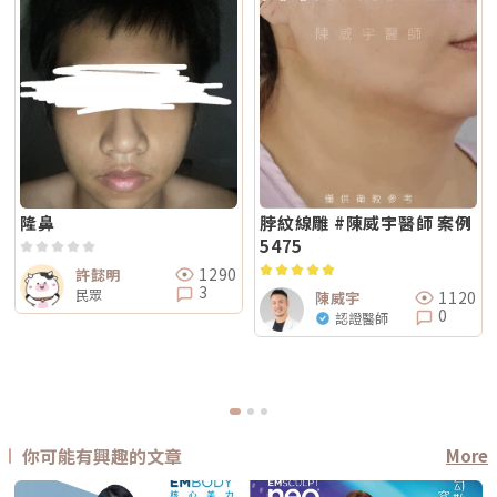
隆鼻
脖紋線雕 #陳威宇醫師 案例
5475
1290
許懿明
3
民眾
1120
陳威宇
0
認證醫師
你可能有興趣的文章
More