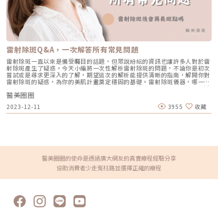
雷射除斑Q&A，一次解答所有常見問題
雷射除斑一直以來是備受矚目的話題，但眾說紛紜的資訊也讓許多人對於雷
射除斑產生了疑惑。今天小編將一次性解析雷射除斑的問題，不論你是初次
嘗試或是尋求更深入的了解，期望這次的解析能提供清晰的指南，解開你對
雷射除斑的疑惑，為你的美肌計畫奠定穩固的基礎。雷射除斑儀器，哪一款
效果最好？雷射的波長決定了穿透皮膚的深度，簡單來說，波長越短，穿透
醫美圈圈
深度就越淺；而波長越長，穿透深度就越深。當選擇雷射療程來擊退斑塊
時，除了必須要有足夠的能量，還需要確認波長能夠被黑色素吸收，同時也
2023-12-11
3955
收藏
會考量到雷射光是否能深入到所需的皮膚深度。針對皮膚上常見的淺層斑和
深層斑，療程次數和儀器的選擇皆需要視個人膚況而異，建議由專業醫師評
估，選擇適合自己的療程方法。為何有的人會發生色素沉澱？由於每個年齡
增長肌膚狀況會漸漸出現變化，皮膚也會隨之老化，甚至整體膚況代謝下
降，導致皮膚變得不穩定或更容易對刺激產生敏感，這些狀況都會增加施行
雷射除斑後出現反黑現象。亞洲人的皮膚天生黑色素就比較活躍，大約有20
至50%的民眾，在雷射療程後1至4週結痂脫落時，會有反黑的問題，也就
是色素沉澱，都會與斑的種類、雷射能量、個人膚色體質、曝曬紫外線的程
醫美圈圈的使命是透過廣大網友的真實療程經驗分享
度都息息相關。無論原本皮膚狀況相當良好還是多年後再次接受雷射療程，
協助消費者少走冤枉路並選擇正確的療程
也許會擔憂是否會出現反黑問題，別擔心！只要遵從醫師的指導，配合使用
淡斑藥物，就會達到最佳的改善效果。雷射除斑後需要注意哪些狀況？•
雷射除斑後會出現暫時性的皮膚不適，例如泛紅、疼痛、灼熱或是破皮出
血。為舒緩療程患部，建議使用冰敷15至30分鐘為佳。• 在除斑後的三天
內，早晚可使用冷開水或生理食鹽水輕柔洗臉，洗臉後輕輕按乾臉部水份，
然後塗抹藥膏，療程患部應盡量保持乾爽，以促進修復。• 由於患部皮膚
尚未完全恢復，建議選用專為敏感性膚質設計的保養產品，待痂皮自然脫落
後，露出新生的皮膚，需充分做好防曬措施。雷射除斑會讓皮膚變薄嗎？許