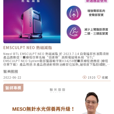
非侵入性體雕技術的應用及進步，相信隨著療程的普及，消費者將夠在更舒
適、更安全的環境下實現自己的理想體態目標。立即點擊查看「非侵入式體
雕」分類連結
EMSCULPT NEO 熱磁減脂
News! BTL EMSCULPT NEO 熱磁減脂 於 2023.7.14 自衛福部核准兩項新
產品適應症！■療程仿單名稱“倍達樂”高頻電磁場系統“BTL”
EMSCULPT NEO System衛部醫器輸字第034258號■原療程適應症 (療程
仿單下載）產品用途:本產品透過射頻對治療部位加熱,破壞皮下脂肪細胞,而
達到以下:✓減少腹部脂肪厚度及體圍✓減少上臂脂肪厚度及上臂圍此外,本產
醫美圈圈
品會觸發磁場刺激,從而導致腹部肌肉緊實。New! ■以下為新增加療程適應
症本產品通過觸發磁場刺激，從而達到增強臀部肌肉，使臀部緊實（療程仿
2022-06-22
1920
收藏
單下載）本產品會觸發磁場刺激，從而改善肌肉張力和緊實度，以增強上臂
的二頭肌、三頭肌，使上臂緊實。（療程仿單下載）林志玲愛上的耀眼存在
｜NEO 熱磁減脂磁能先生來啦! 厚脂女孩請注意~不能不知道的HIFEM科技
醫師專欄
｜NEO 熱磁減脂點我查看療程完整資訊⎋