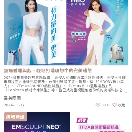
無痛體雕興起，輕鬆打造理想中的完美體態
2024整形醫美趨勢專題報導 – 非侵入式體雕為追求理想體態，非侵入性體
雕療程正在全球迅速普及，台灣也見證了這一趨勢，從『EMBODY核心美
力』、『Emsculpt NEO熱磁減脂』、『Venus Bliss溫雕溶脂』到
『Cooltech 酷特冷凍減脂』等，皆已成為重視體態者仰賴的尖端科技之
一，同時也讓消費者知曉，擁有完美身型的途徑，不再僅止於手術。以深受
醫美圈圈
健身人士喜愛的『Venus Bliss必麗塑』為例，先透過1064nm波長的雷射技
術瓦解頑固脂肪細胞，再運用專利（MP）2探頭技術加強脂肪代謝並雕塑緊
2024-05-17
3833
收藏
實體型，一次療程可同時滿足減脂與雕塑的期待，尤其全程都有14°C保護
肌膚的水冷技術度，加上一次療程只要25分鐘，即能平均減少24%的脂
肪，適用範圍又相對較廣，非常適合現今繁忙的生活步調。另一個引人注目
療程新訊
的是來自西班牙的『Cooltech Define 酷提冷凍減脂』，配備9款探頭，適
用於腰腹、大腿、手臂和下巴等多個相對難減脂的部位，且能一次使用4個
探頭，大幅縮短療程時間，加上搭載獨特的「酷特膜RFID COOL GEL
PAD」專利，可防止皮膚凍傷，確保療程的安全性。這些療程的出現，展示