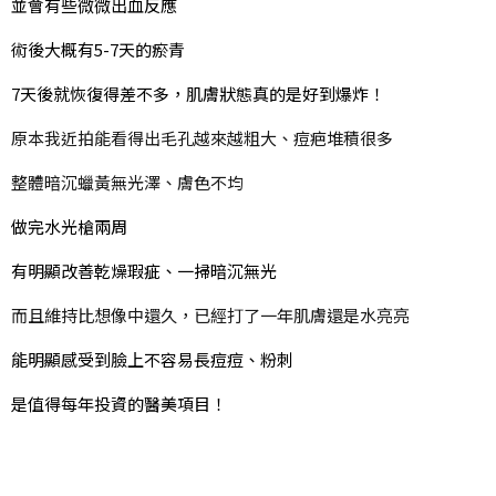
並會有些微微出血反應
術後大概有5-7天的瘀青
7天後就恢復得差不多，肌膚狀態真的是好到爆炸！
原本我近拍能看得出毛孔越來越粗大、痘疤堆積很多
整體暗沉蠟黃無光澤、膚色不均
做完水光槍兩周
有明顯改善乾燥瑕疵、一掃暗沉無光
而且維持比想像中還久，已經打了一年肌膚還是水亮亮
能明顯感受到臉上不容易長痘痘、粉刺
是值得每年投資的醫美項目！