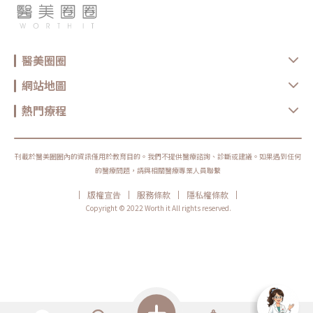
多人總會擔憂雷射會對皮膚造成傷害，雷射真的會讓皮膚變得越來越薄嗎？
實際上，年齡在25歲之後，皮膚中的膠原蛋白和彈力蛋白會逐漸流失，導致
皮膚變得較薄。而雷射是透過選擇性的熱作用，能夠有效淡化斑點、去除擴
張的微血管，同時修復損傷的皮膚。不僅有助於提升整體膚色，還能促進膠
原蛋白生成。雷射的光熱作用能啟動皮膚中的成纖維細胞，促進膠原蛋白生
醫美圈圈
成，使真皮層的膠原纖維和彈性纖維發生分子層面的變化，提升數量並重新
排列。這種作用有利於恢復皮膚彈性，並減輕皺紋和縮小毛孔。因此，雷射
並不會讓皮膚變薄，相反地，還能促進提升皮膚厚度、更緊緻具有彈性。雷
網站地圖
射除斑只要1次療程就能完全改善嗎？雷射除斑並非施作1次即可變為無暇
肌，通常在臨床上需進行1至5次左右的療程，而每次療程需相隔1至2個
月。療程次數主要會受到以下2種因素影響：1.個人膚況： 不同膚質與斑點
熱門療程
類型會導致雷射療程次數的差異，如果斑點面積較大、色澤也較深的消費者
可能需要進行多次療程。2.雷射儀器：目前市面上有多種用於除斑的雷射設
備，例如二氧化碳雷射、彩光、鑽石複合雷射等。不同的雷射儀器也會影響
療程次數。如果是皮膚淺層斑點，例如深色紋身和雀斑一般只需要1至3次療
程即可達到令人理想的狀態。但是像太田痣會需要約5次療程，並且每次療
刊載於醫美圈圈內的資訊僅用於教育目的。我們不提供醫療諮詢、診斷或建議。如果遇到任何
程需相隔3個月以上為佳。而真皮層的色素斑點，例如顴骨斑，雷射療程反
的醫療問題，請與相關醫療專業人員聯繫
應很好，通常只要3至4次的療程即可。但是在療程初期階段，會有1至2個
月的色素暗沉期，這代表療程後會有一段時間皮膚可能會變得比療程前更暗
|
|
|
|
版權宣告
服務條款
隱私權條款
沉。不必擔心！這是正常現象，黑色素會慢慢逐漸消退。雷射除斑會留下疤
痕嗎？因為特定波長的雷射能夠穿透皮膚表皮與真皮層，直達患部的色素組
Copyright © 2022 Worth it All rights reserved.
織，僅對色素顆粒產生作用，對皮膚表皮基本上不會造成傷害。因此，接受
雷射療程不會留下任何疤痕。不同波長的雷射可選擇性地被皮膚內的不同色
素吸收。比方說，在晚間利用手電筒透過玻璃窗照射室內一樣，對玻璃窗並
不會有任何損害，因此雷射除斑只是在皮膚內部進行療程。此外，雷射光束
的面積比較小，會以極短的毫秒、微秒的時間穿透皮膚，對表皮的熱損傷程
度非常小，這也是為何表皮不會留下疤痕的主因。雷射除斑改善之後，以後
還會再長斑點嗎？經過雷射療程後，曬斑、老人斑、雀斑通常能被去除，而
且大多情況下不會再次出現。如果其他部位長時間曝曬在陽光下，新的斑點
會再度形成。雖然大部分情況下雀斑在接受雷射療程不太容易再生，但在頻
繁曝曬且缺乏適當防曬，仍有可能讓雀斑重新出現。雀斑的生長速度比較
快，相較之下，老人斑和曬斑的形成速度慢。因此，良好的防曬習慣是免讓