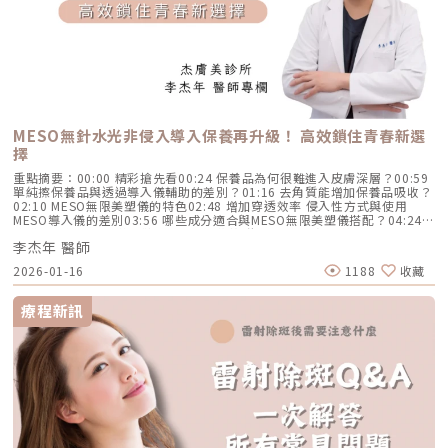
MESO無針水光非侵入導入保養再升級！ 高效鎖住青春新選
擇
重點摘要：00:00 精彩搶先看00:24 保養品為何很難進入皮膚深層？00:59
單純擦保養品與透過導入儀輔助的差別？01:16 去角質能增加保養品吸收？
02:10 MESO無限美塑儀的特色02:48 增加穿透效率 侵入性方式與使用
MESO導入儀的差別03:56 哪些成分適合與MESO無限美塑儀搭配？04:24
建議多久使用一次導入儀？05:02 哪些族群適合MESO無限美塑？05:40
李杰年 醫師
MESO無限美塑的應用？LINE官方帳號一對一咨詢👉
https://reurl.cc/x3EQZN歡迎訂閱我的頻道👉https://reurl.cc/nY51k8關
2026-01-16
1188
收藏
注杰膚美診所FB👉https://reurl.cc/XQljva杰膚美診所官網👉
https://jfmskin.com/關注李杰年醫師FB👉https://reurl.cc/Mzk0nm杰膚
美診所地址：104台北市中山區復興北路50號2樓電話：02-8772-6625
療程新訊