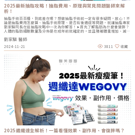
自己身上的脂肪，填補臉部的流失區域，雖然使用的是自體的組織，但存活
2025最新抽脂攻略！抽脂費用、原理與常見問題醫師來解
率不一，有可能需要多次補打才能達到滿意狀態。」黃醫師說明。過去幾
析！
年，埋線拉提也是不少人的選擇之一，透過植入可吸收的線材來刺激膠原蛋
白增生，達到緊緻拉提的效果。然而，如果是單純的皮膚鬆弛，埋線拉提確
抽脂手術百百種，到底差在哪？想做抽脂手術前一定有很多疑問，放心！不
實有效，但如果是因為脂肪、膠原蛋白流失，埋線並無法補充流失的體積，
論是抽脂費用怎麼算、抽脂手術原理、是否有後遺症等問題，就讓抽脂專家
反而可能讓臉部顯得更加削瘦。改善臉垮顯老，黃幼鳴醫師選擇使用童妍針
劉家驎院長在這抽脂攻略中一次為你解答！➤首先了解脂肪為什麼會變胖？
經過總總考量，黃醫師選擇使用膠原蛋白增生劑「童妍針」來豐盈臉部線
人體的脂肪細胞數量及分佈是在成年前就確定的。並且隨著體重增加、減
條。「童妍針主要成分為聚左旋乳酸，能夠刺激自體膠原蛋白和彈力蛋白的
少，脂肪也會逐漸變大或變小。脂肪會囤積在身體的各部位，分為淺層脂肪
增生，使流失的體積逐漸恢復，豐潤效果更自然。雖然童妍針不如玻尿酸能
劉家驎 醫師
及深層脂肪，所產生局部肥胖或全身肥胖。（圖／欣莘時尚美學診所-劉家
馬上見效，但這反而是童妍針的另一種優勢，因為豐盈感會隨著膠原蛋白生
驎醫師提供）身體脂肪分佈主要受到荷爾蒙影響，雌激素促使脂肪積聚在臀
成逐漸明顯，讓效果更加自然。」快速減重4D童妍針治療案例黃醫師會根
2024-11-21
3811
收藏
部、大腿；而睾丸素則促使脂肪積聚於腹部及腰部。這就是為什麼有一些局
據每位患者不同的狀況，專業評估後規劃專屬的治療方案。透過精準施打，
部肥胖，即使再怎麼運動減肥也瘦不下來。➤抽脂等於減重嗎？抽脂與減重
成功幫助患者擺脫快速減重帶來的臉部凹陷與鬆弛，重現自然豐潤的肌膚，
完全不同，抽脂是一種快速減少局部脂肪細胞數量的手術方式，適合用於雕
以下為治療案例。（圖／越L’EXCELLENCE醫療美學—黃幼鳴醫師 提供）
塑特定區域；而減重則是透過漸進且全身性的方式，將脂肪細胞體積縮小，
（圖／越L’EXCELLENCE醫療美學—黃幼鳴醫師 提供）（圖／越
目的是改善整體健康以及體重管理。下表整理出抽脂與減重的各項差異：
L’EXCELLENCE醫療美學—黃幼鳴醫師 提供）此外，相較於玻尿酸，童妍
（圖／欣莘時尚美學診所-劉家驎醫師提供）➤抽脂手術的原理是什麼？目前
針的效果更為持久，通常可維持2年左右，適合不想頻繁補打的族群。「童
市面上有許多種抽脂儀器，從傳統抽脂、雷射溶脂、水刀抽脂、超音波抽
妍針不是單純的填充，而是讓你的皮膚自己恢復彈性和支撐力，因此也可以
脂，到新一代的二代威塑抽脂，這些儀器主要是將脂肪處理得鬆散一些，避
讓表皮的膚況一起變好」黃醫師補充說到。黃醫師特別提醒在減重的過程
開血管及組織後透過儀器將脂肪吸出體外，達到減脂的目的。➤抽脂手術步
中，要適時補充皮膚所需的營養，有需要時也可搭配醫美療程，讓自己瘦得
驟（圖／欣莘時尚美學診所-劉家驎醫師提供）➤抽脂手術適合哪些人？（圖
好看。黃醫師就曾遇到不少求診患者，並不知道自己雙頰凹陷是使用藥物快
／欣莘時尚美學診所-劉家驎醫師提供）▲需注意▲若有糖尿病、心臟病、
速減重造成，還以為是自己隨著年紀老化的正常現象，「其實這些求診者如
腎臟病、癲癇等慢性病、有生育計劃、哺乳期、未成年者均無法進行抽脂手
果能在第一時間就施打童妍針，幫助重建皮膚體積，表皮恢復彈性，效果會
術。➤抽脂與溶脂有什麼不同？抽脂與溶脂是兩種不同減少脂肪細胞數量的
更明顯。」因此黃醫師特別提醒有減重規劃的朋友。可以多關注自己臉部變
方法：抽脂是透過抽脂管直接將脂肪細胞吸出；而溶脂則是透過能量破壞、
化，如果有疑慮可以即早諮詢專業的醫師，在童妍針幫助下，讓自己維持在
分解脂肪細胞結構後，通過自然代謝來排出體外。下表也整理出抽脂與溶脂
最好的狀態！（圖／越L’EXCELLENCE醫療美學—黃幼鳴醫師 提供）越
的重點差異：（圖／欣莘時尚美學診所-劉家驎醫師提供）➤抽脂手術儀器比
L’EXCELLENCE醫療美學預約地址：台北市中山區南京東路二段41巷8號
較表（圖／欣莘時尚美學診所-劉家驎醫師提供）抽脂儀器可以輔助醫師在
醫美預約專線：02-2571-1881LINE諮詢：
手術過程中更順利完成，但最新的不一定最好，最好的也不一定適合你，最
https://line.me/R/ti/p/%40458gkbiuFB：越L’EXCELLENCE醫療美學
重要的還是取決於醫師經驗累積及技術，選擇專精抽脂手術的專業醫師更重
IG：越L’excellence｜越診所
要！…《點擊看完整文章介紹》文章轉載自「欣莘時尚美學診所-劉家驎醫
2025週纖達全解析！一篇看懂效果、副作用、會復胖嗎？
師專欄」