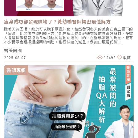
瘦身成功卻發現臉垮了？黃幼鳴醫師揭密最佳解方
隨著天氣回暖，終於可以脫下厚重外套，赫然發現冬天的美食在身上留下的
「痕跡」比想像中還明顯。為了能在換上春夏輕薄衣裳前恢復好身材，多數
人會選擇嚴格管控飲食或積極的運動來達到目的，在醫學發達的現在，也有
不少民眾會選擇通過藥物輔助，進行快速的減重。例如口服羅氏鮮
(Orlistat)、康纖芙 (Contrave)，甚至是施打近年流行的瘦瘦筆如善纖達
醫美圈圈
(Saxenda）、猛健樂(Mounjaro）。這些衛福部核准的藥物確實能夠有效
控制食慾，在短時間內達到明顯的成效，但也有不少成功減重者發現身形是
2025-08-07
12498
收藏
改變了，但臉也凹了、垂了，整體看起來蒼老了好幾歲。「你變瘦了！」但
真的變美了嗎？在身材管理上越L’EXCELLENCE醫療美學診所的黃幼鳴醫
師可說是專家，因為他不只是皮膚科專科醫師，也曾是健體比賽得獎者，對
醫師專欄
於健身、飲食管理有深刻的理解。「青春期後，我們全身脂肪細胞的數量就
固定了，無論是減重還是減脂，實際上都是讓脂肪細胞縮小，無法選擇性地
減去肚子或大腿脂肪的數量。因此減重時，臉部脂肪也會縮小，當脂肪細胞
的體積縮小，無法有效支撐皮膚時，就會導致雙頰凹陷，甚至出現下垂等現
象。」黃醫師解釋。（圖／越L’EXCELLENCE醫療美學—黃幼鳴醫師 提
供）尤其在採取快速減重的方式時，除了脂肪體積變小外，膠原蛋白也會隨
之流失，進一步削弱皮膚的「地基」，使臉部更容易出現凹陷與鬆弛。這種
情況在30歲以上、皮膚彈性開始下降的人身上尤其明顯。黃醫師近一步說
明：「膠原蛋白流失會導致蘋果肌塌陷，顴骨變得更加明顯，甚至會讓嘴邊
的肉下垂，使整體面容顯得憔悴與老態。」這就是所謂的「瘦身副作用」！
這些方法都有效！但不見得適合每一個人臉部凹陷是許多人求助醫美的原
因，但相關的產品、療程繁多，該如何選擇適合自己的方式呢？黃醫師分
析，目前最常見的改善方法包括玻尿酸填充、自體脂肪移植、埋線拉提、音
波拉提，以及近年來備受關注的膠原蛋白增生劑（如童妍針）。「玻尿酸填
充效果快，但很考驗醫師的技術，一但過度施打加上層次選擇錯誤就容易產
生不自然的膨脹感，造成所謂的『饅化』現象；自體脂肪移植則是透過抽取