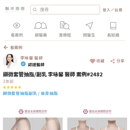
／
登入
註冊
看案例
聊醫美
查療程
問醫生
長知識
看案例
李咏馨
醫師
收藏
分享
認證醫師
顯微套管抽脂/副乳 李咏馨 醫師 案例#2482
3年前
顯微套管抽脂
副乳 / 後背抽脂