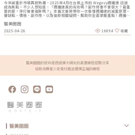
今年減重針市場再掀熱潮，2025年4月在台新上市的 Wegovy週纖達 迅速
成為焦點。不少人想知道：「週纖達真的有效嗎？副作用會不會很大？最重
要的是，停打後會復胖嗎？」本篇文章將帶你一次看懂週纖達的減重原理、
優缺點、價格、副作用，以及復胖相關疑問，幫助你全面掌握重點！週纖達
Wegovy是什麼？最新減重針全介紹週纖達（Wegovy）是一種GLP-1受體
醫美圈圈
促效劑，主成分為司美格魯肽（Semaglutide），與市面常見的善纖達
（Saxenda）同屬一類。最大特色在於只需每週注射一次，對比以往需每日
2025-04-26
16694
收藏
施打的針劑，大幅提升便利性、降低遺漏機率，成為許多減重族群的新選
擇。減重原理解析｜週纖達為什麼有效？週纖達（GLP-1受體促效劑）這類
藥物，其實就是模擬我們吃飽後，腸胃自然分泌的「GLP-1荷爾蒙」。這種
激素能提升飽足感、降低食慾，同時幫助穩定血糖。週纖達透過這些機制，
協助減重，主要有以下三大作用： 抑制食慾：降低大腦傳遞飢餓訊號，進
食慾望相對減少。 放慢胃排空：讓飽足感延續更久，自然吃得比平常少。
調節血糖：穩定血糖波動，間接幫助減少脂肪累積。 因此，許多使用者反
映，使用週纖達後，食量明顯減少、飢餓感降低。如果能再配合運動與飲食
醫美圈圈的使命是透過廣大網友的真實療程經驗分享
調整，減重效果會更加明顯。成效分析｜週纖達減重效果與維持力週纖達在
協助消費者少走冤枉路並選擇正確的療程
國外大型臨床研究中，使用者平均一年體重減輕約15%，部分配合度高的族
群甚至可達20%。以80公斤為例，一年有機會減少12公斤以上，效果優於
多數傳統減重方法，也超越部分減重手術。和善纖達（Saxenda）相比，週
纖達在實際減重幅度與持續性表現更突出。善纖達平均減重幅度約為5～
8%，且需每日施打，對生活作息要求較高。週纖達不僅減重效果顯著，注
射頻率也較低，提升了整體治療的接受度與便利性。小提醒：實際減重效果
會因個人生活習慣與體質差異而有所不同，建議搭配健康飲食及運動，才能
維持長期成果。週纖達適合哪些族群？使用條件與禁忌一次看懂很多人以為
「想瘦就能打週纖達」，但其實有明確的適用條件。一般來說，BMI超過
30，或是BMI大於27加上三高、糖尿病等共病，才屬於建議族群。如果是
12歲以上的青少年，也必須由醫師評估後才可能適用。相對地，孕婦、哺乳
期女性、有特殊甲狀腺癌病史或家族史、對GLP-1藥物過敏，或多發性內分
泌腫瘤（MEN 2型）的患者，都不建議使用週纖達。最後還是要提醒，安全
醫美圈圈
永遠比快速減重更重要，建議一定要和專業醫師詳細討論，別自己亂買喔！
週纖達與熱門減重針劑差異一覽目前除了善纖達（Saxenda），市面上還有
多款討論度高的GLP-1類減重針，例如Ozempic與Mounjaro等。這些藥物