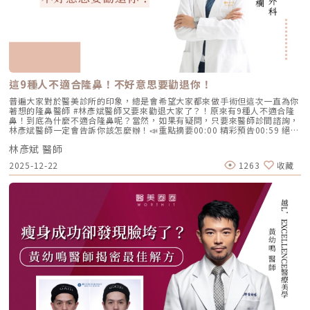
這9種人不適合隆鼻！不好意思要勸退你！
普遍大家對於醫美診所的印象，總是會希望大家都來做手術但這次一直為你
著想的隆鼻醫師 #林彥斌醫師又要來勸退大家了？！原來有9種人不適合隆
鼻！到底為什麼不適合隆鼻呢？當然，如果有疑問，只要來醫師診間諮詢，
林彥斌醫師一定會告訴你該怎麼辦！📣重點摘要00:00 精彩預告00:59 絕對
不可以手術的類型02:29 個人認知不同的類型03:34 過度期待的類型04:28
林彥斌 醫師
結語【聯絡凡登】Contact Us📍線上諮詢Line - 台北凡登｜
https://lihi3.cc/6l4aaLine - 新竹凡登｜https://lihi3.cc/jJzuQLine - 台
2025-12-22
1263
收藏
南凡登｜https://lihi3.cc/yxHMNWechat - 凡登微信ID｜vendometp📍凡
登網站網站連結｜https://taplink.cc/vendometw【診所資訊】
Information📌台北凡登電話：02-2703-8858地址：台北市大安區信義路
三段149號3樓營業時間：週一至週六 10:00至20:00📌新竹凡登電話：03-
550-8362地址：新竹縣竹北市文興路一段39號1樓營業時間：週一至週五
10:00-19:00、週六 10:00-17:00📌台南凡登電話：06-511-9188地址：台
南市東區長榮路二段70號1樓營業時間：週一至週六 10:00至19:00【合作
洽談】vendome.clinic.video@gmail.com官網連結｜
https://reurl.cc/rYLrxb整型外科 林彥斌醫師 FB整形外科 林彥斌醫師 IG