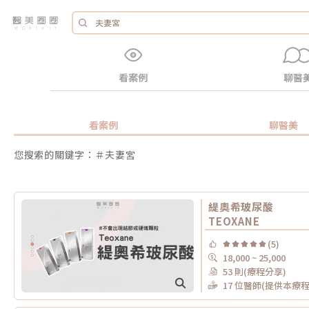
看案例
聊醫
看案例
聊醫美
您搜索的關鍵字：＃夫妻宮
緹奧希玻尿酸
TEOXANE
(5)
18,000 ~ 25,000
53 則(療程分享)
17 位醫師(提供本療程