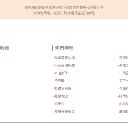
醫美圈圈的使命是透過廣大網友的真實療程經驗分享
協助消費者少走冤枉路並選擇正確的療程
地圖
熱門療程
-顯微套管抽脂
-天使
-水無痕玻尿酸
-男性
-4D童顏針
-二代
-倍克脂
-第三
-藍鑽魚骨線
-善纖
-鳳凰電波
-阿爾
-真皮秒
-熱磁
-皮瓣分離植髮
-魔滴