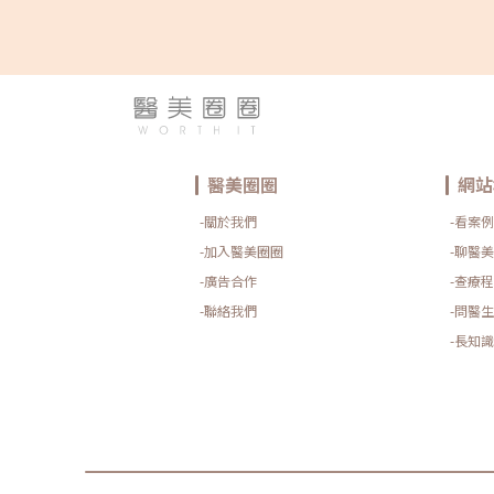
醫美圈圈
網站
-關於我們
-看案例
-加入醫美圈圈
-聊醫美
-廣告合作
-查療程
-聯絡我們
-問醫生
-長知識