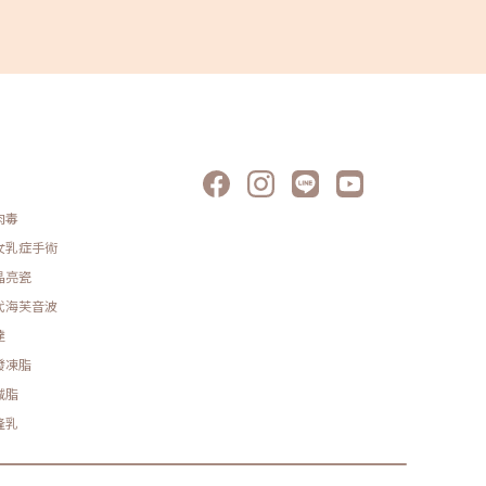
肉毒
女乳症手術
晶亮瓷
代海芙音波
達
發凍脂
減脂
隆乳