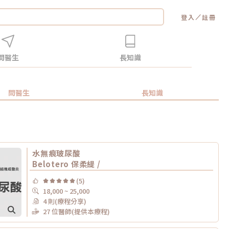
／
登入
註冊
問醫生
長知識
問醫生
長知識
水無痕玻尿酸
Belotero 保柔緹 /
(5)
18,000 ~ 25,000
4 則(療程分享)
27 位醫師(提供本療程)