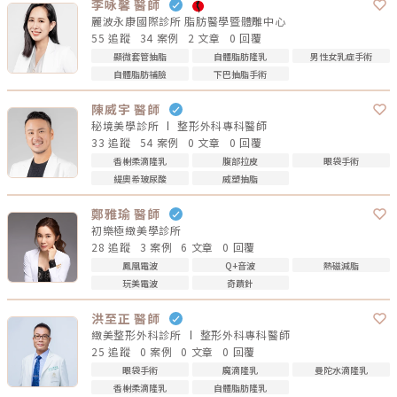
李咏馨 醫師
麗波永康國際診所 脂肪醫學暨體雕中心
55 追蹤
34 案例
2 文章
0 回覆
顯微套管抽脂
自體脂肪隆乳
男性女乳症手術
自體脂肪補臉
下巴抽脂手術
陳威宇 醫師
秘境美學診所
整形外科專科
醫師
33 追蹤
54 案例
0 文章
0 回覆
香榭柔滴隆乳
腹部拉皮
眼袋手術
緹奧希玻尿酸
威塑抽脂
鄭雅瑜 醫師
初樂極緻美學診所
28 追蹤
3 案例
6 文章
0 回覆
鳳凰電波
Q+音波
熱磁減脂
玩美電波
奇蹟針
洪至正 醫師
緻美整形外科診所
整形外科專科
醫師
25 追蹤
0 案例
0 文章
0 回覆
眼袋手術
魔滴隆乳
曼陀水滴隆乳
香榭柔滴隆乳
自體脂肪隆乳